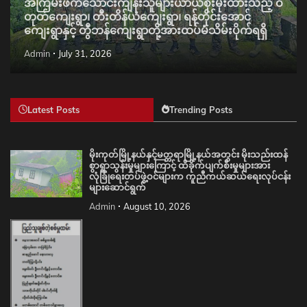
အကြမ်းဖက်သောင်းကျန်းသူများယာယီစိုးမိုးထားသည့် ဝိ
တုတ်ကျေးရွာ၊ တီးတိန်ယံကျေးရွာ၊ ရန်တိုင်းအောင်
ကျေးရွာနှင့် တွီဘန်ကျေးရွာတို့အားထပ်မံသိမ်းပိုက်ရရှိ
Admin
July 31, 2026
Latest Posts
Trending Posts
မိုးကုတ်မြို့နယ်နှင့်မတ္တရာမြို့နယ်အတွင်း မိုးသည်းထန်
စွာရွာသွန်းမှုများကြောင့် ထိခိုက်ပျက်စီးမှုများအား
လုံခြုံရေးတပ်ဖွဲ့ဝင်များက ကူညီကယ်ဆယ်ရေးလုပ်ငန်း
များဆောင်ရွက်
Admin
August 10, 2026