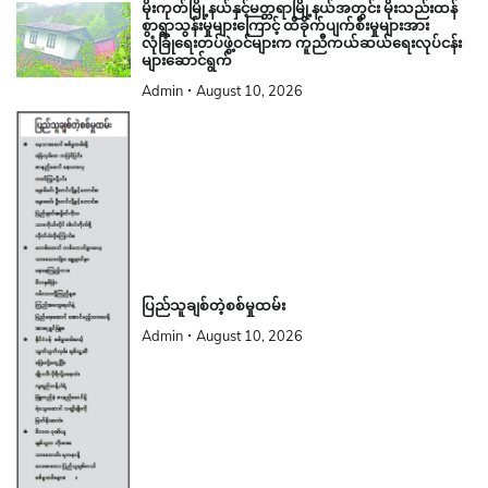
မိုးကုတ်မြို့နယ်နှင့်မတ္တရာမြို့နယ်အတွင်း မိုးသည်းထန်
စွာရွာသွန်းမှုများကြောင့် ထိခိုက်ပျက်စီးမှုများအား
လုံခြုံရေးတပ်ဖွဲ့ဝင်များက ကူညီကယ်ဆယ်ရေးလုပ်ငန်း
များဆောင်ရွက်
Admin
August 10, 2026
ပြည်သူချစ်တဲ့စစ်မှုထမ်း
Admin
August 10, 2026