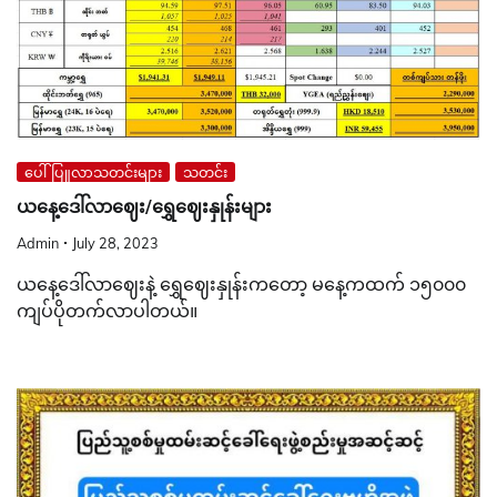
ပေါ်ပြူလာသတင်းများ
သတင်း
ယနေ့ဒေါ်လာဈေး/ရွှေဈေးနှုန်းများ
Admin
July 28, 2023
ယနေ့ဒေါ်လာဈေးနဲ့ ရွှေဈေးနှုန်းကတော့ မနေ့ကထက် ၁၅၀၀၀
ကျပ်ပိုတက်လာပါတယ်။