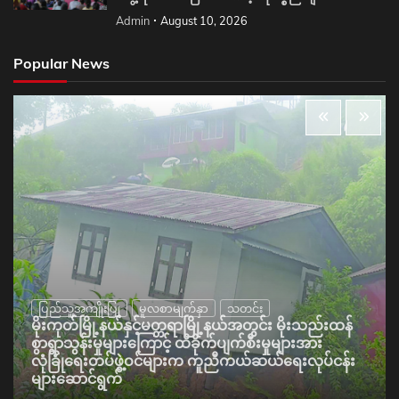
Admin
August 10, 2026
Popular News
ပြည်သူ့အကျိုးပြု
မူလစာမျက်နှာ
သတင်း
မိုးကုတ်မြို့နယ်နှင့်မတ္တရာမြို့နယ်အတွင်း မိုးသည်းထန်
စွာရွာသွန်းမှုများကြောင့် ထိခိုက်ပျက်စီးမှုများအား
လုံခြုံရေးတပ်ဖွဲ့ဝင်များက ကူညီကယ်ဆယ်ရေးလုပ်ငန်း
များဆောင်ရွက်