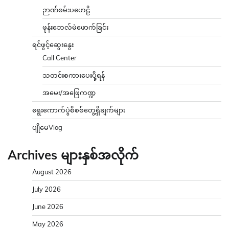
ဉာဏ်စမ်းပဟေဠိ
ဖုန်းဘေလ်မဲဖောက်ခြင်း
ရင်ဖွင့်ဆွေးနွေး
Call Center
သတင်းစကားပေးပို့ရန်
အမေး/အဖြေကဏ္ဍ
ရွေးကောက်ပွဲစိစစ်တွေ့ရှိချက်များ
ပျိုမေVlog
Archives များနှစ်အလိုက်
August 2026
July 2026
June 2026
May 2026