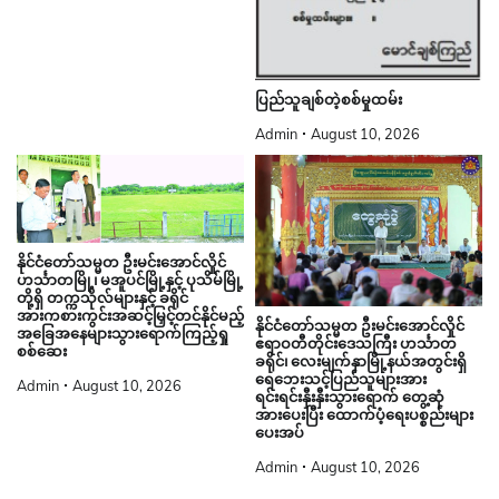
ပြည်သူချစ်တဲ့စစ်မှုထမ်း
Admin
August 10, 2026
နိုင်ငံတော်သမ္မတ ဦးမင်းအောင်လှိုင်
ဟင်္သာတမြို့၊ မအူပင်မြို့နှင့် ပုသိမ်မြို့
တို့ရှိ တက္ကသိုလ်များနှင့် ခရိုင်
အားကစားကွင်းအဆင့်မြှင့်တင်နိုင်မည့်
နိုင်ငံတော်သမ္မတ ဦးမင်းအောင်လှိုင်
အခြေအနေများသွားရောက်ကြည့်ရှု
ဧရာဝတီတိုင်းဒေသကြီး ဟင်္သာတ
စစ်ဆေး
ခရိုင်၊ လေးမျက်နှာမြို့နယ်အတွင်းရှိ
ရေဘေးသင့်ပြည်သူများအား
Admin
August 10, 2026
ရင်းရင်းနှီးနှီးသွားရောက် တွေ့ဆုံ
အားပေးပြီး ထောက်ပံ့ရေးပစ္စည်းများ
ပေးအပ်
Admin
August 10, 2026