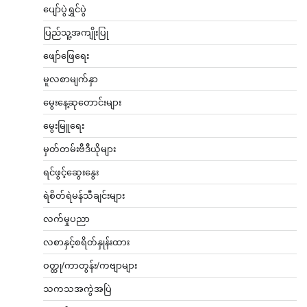
ပျော်ပွဲရွှင်ပွဲ
ပြည်သူ့အကျိုးပြု
ဖျော်ဖြေရေး
မူလစာမျက်နှာ
မွေးနေ့ဆုတောင်းများ
မွေးမြူရေး
မှတ်တမ်းဗီဒီယိုများ
ရင်ဖွင့်ဆွေးနွေး
ရဲစိတ်ရဲမန်သီချင်းများ
လက်မှုပညာ
လစာနှင့်စရိတ်နှုန်းထား
ဝတ္ထု/ကာတွန်း/ကဗျာများ
သကသအကွဲအပြဲ