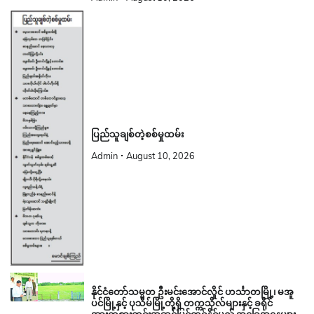
ပြည်သူချစ်တဲ့စစ်မှုထမ်း
Admin
August 10, 2026
နိုင်ငံတော်သမ္မတ ဦးမင်းအောင်လှိုင် ဟင်္သာတမြို့၊ မအူ
ပင်မြို့နှင့် ပုသိမ်မြို့တို့ရှိ တက္ကသိုလ်များနှင့် ခရိုင်