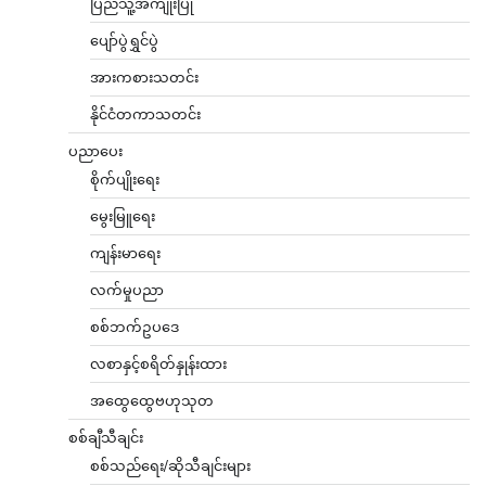
ပြည်သူ့အကျိုးပြု
ပျော်ပွဲရွှင်ပွဲ
အားကစားသတင်း
နိုင်ငံတကာသတင်း
ပညာပေး
စိုက်ပျိုးရေး
မွေးမြူရေး
ကျန်းမာရေး
လက်မှုပညာ
စစ်ဘက်ဥပဒေ
လစာနှင့်စရိတ်နှုန်းထား
အထွေထွေဗဟုသုတ
စစ်ချီသီချင်း
စစ်သည်ရေး/ဆိုသီချင်းများ