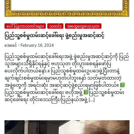
ပေါ်ပြူလာသတင်းများ
သတင်း
အထွေထွေဗဟုသုတ
ပြည်သူ့စစ်မှုထမ်းဆင့်ခေါ်ရေး ဖွဲ့စည်းမှုအဆင့်ဆင့်
အေးခင်
February 16, 2024
ပြည်သူ့စစ်မှုထမ်းဆင့်ခေါ်ရေးအဖွဲ့ ဖွဲစည်းမှုအဆင့်ဆင့်ကို ပြည်
သူအများသိရှိနိုင်ရန်နှင့် ဗဟုသုတ တိုးပွားစေရန်ဖော်ပြ
ပေးလိုက်ပါတယ်နော်.။ ပြည်သူစစ်မှုထမ်းဥပဒေဖွဲ့ပြီးတာနဲ့
ချက်ချင်းစစ်မှုထမ်းရမှာမဟုတ်ပါဘူးနော် သတ်မှတ်ထားတဲ့
အဖွဲ့တွေကို အရင်းဆုံး အဆင့်ဆင့်ဖွဲ့စည်းရမှာဖြစ်ပါတယ်။
ပြည်သူ့စစ်မှုထမ်းဆင့်ခေါ်ရေး ဗဟိုအဖွဲ့
ပြည်သူ့စစ်မှုထမ်း
ဆင့်ခေါ်ရေး တိုင်းဒေသကြီး/ပြည်နယ်အဖွဲ့ […]