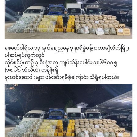
ဖေဖော်ဝါရီလ ၁၃ ရက်နေ့ ညနေ ၃ နာရီခွဲခန့်ကတာချီလိတ်မြို့၊
ပါဆပ်ရပ်ကွက်တွင်
လိုင်စင်မဲ့ယာဉ် ၃ စီးနဲ့အတူ ကျပ်သိန်းပေါင်း ၁၈၆၆၀၈.၅
(၁၈.၆၆ ဘီလီယံ) တန်ဖိုးရှိ
မူးယစ်ဆေးဝါးများ ဖမ်းဆီးရမိခဲ့ကြောင်း သိရှိရပါတယ်။