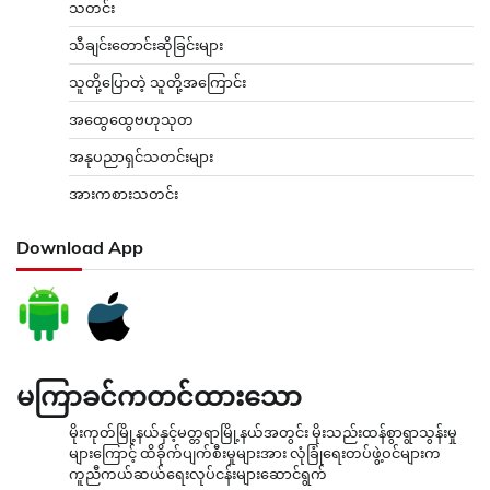
သတင်း
သီချင်းတောင်းဆိုခြင်းများ
သူတို့ပြောတဲ့ သူတို့အကြောင်း
အထွေထွေဗဟုသုတ
အနုပညာရှင်သတင်းများ
အားကစားသတင်း
Download App
မကြာခင်ကတင်ထားသော
မိုးကုတ်မြို့နယ်နှင့်မတ္တရာမြို့နယ်အတွင်း မိုးသည်းထန်စွာရွာသွန်းမှု
များကြောင့် ထိခိုက်ပျက်စီးမှုများအား လုံခြုံရေးတပ်ဖွဲ့ဝင်များက
ကူညီကယ်ဆယ်ရေးလုပ်ငန်းများဆောင်ရွက်