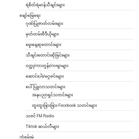
ရဲစိတ်ရဲမာန်သီချင်းများ
ဖျော်ဖြေရေး
ဂုဏ်ပြုဇာတ်လမ်းများ
မှတ်တမ်းဗီဒီယိုများ
မွေးနေ့ဆုတောင်းများ
သီချင်းတောင်းဆိုခြင်းများ
ဝတ္ထု/ကာတွန်း/ကဗျာများ
ဆောင်းပါး/မဂ္ဂဇင်းများ
ပေါ်ပြူလာသတင်းများ
အနုပညာရှင်သတင်းများ
ထူးထူးခြားခြား Facebook သတင်းများ
သဇင် FM Radio
Tiktok ဆယ်လီများ
ကံစမ်းမဲ