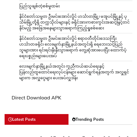
ပြည်သူချစ်တဲ့စစ်မှုထမ်း
နိုင်ငံတော်သမ္မတ ဦးမင်းအောင်လှိုင် ဟင်္သာတမြို့၊ မအူပင်မြို့နှင့် ပု
သိမ်မြို့တို့ရှိ တက္ကသိုလ်များနှင့် ခရိုင်အားကစားကွင်းအဆင့်မြှင့်တင်
နိုင်မည့် အခြေအနေများသွားရောက်ကြည့်ရှုစစ်ဆေး
နိုင်ငံတော်သမ္မတ ဦးမင်းအောင်လှိုင် ဧရာဝတီတိုင်းဒေသကြီး
ဟင်္သာတခရိုင်၊ လေးမျက်နှာမြို့နယ်အတွင်းရှိ ရေဘေးသင့်ပြည်
သူများအား ရင်းရင်းနှီးနှီးသွားရောက် တွေ့ဆုံအားပေးပြီး ထောက်ပံ့
ရေးပစ္စည်းများပေးအပ်
လေးမျက်နှာမြို့နယ်အတွင်း ကူညီကယ်ဆယ်ရေးနှင့်
ပြန်လည်ထူထောင်ရေးလုပ်ငန်းများ ဆောင်ရွက်ရန်အတွက် အလှူရှင်
များက အလှူငွေများ ပေးအပ်လှူဒါန်း
Direct Download APK
Latest Posts
Trending Posts