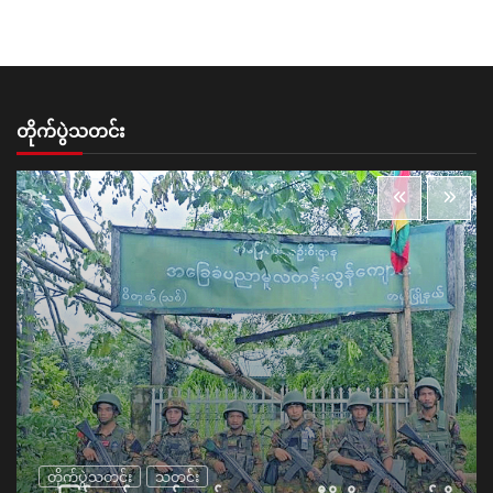
တိုက်ပွဲသတင်း
တိုက်ပွဲသတင်း
သတင်း