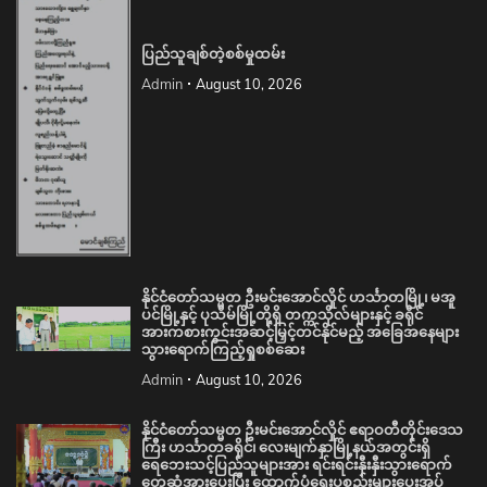
ပြည်သူချစ်တဲ့စစ်မှုထမ်း
Admin
August 10, 2026
နိုင်ငံတော်သမ္မတ ဦးမင်းအောင်လှိုင် ဟင်္သာတမြို့၊ မအူ
ပင်မြို့နှင့် ပုသိမ်မြို့တို့ရှိ တက္ကသိုလ်များနှင့် ခရိုင်
အားကစားကွင်းအဆင့်မြှင့်တင်နိုင်မည့် အခြေအနေများ
သွားရောက်ကြည့်ရှုစစ်ဆေး
Admin
August 10, 2026
နိုင်ငံတော်သမ္မတ ဦးမင်းအောင်လှိုင် ဧရာဝတီတိုင်းဒေသ
ကြီး ဟင်္သာတခရိုင်၊ လေးမျက်နှာမြို့နယ်အတွင်းရှိ
ရေဘေးသင့်ပြည်သူများအား ရင်းရင်းနှီးနှီးသွားရောက်
တွေ့ဆုံအားပေးပြီး ထောက်ပံ့ရေးပစ္စည်းများပေးအပ်