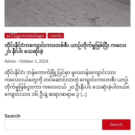
ပေါ်ပြူလာသတင်းများ
သတင်း
ထိုင်းနိုင်ငံကကျောင်းကားတစ်စီး ယာဉ်တိုက်မှုဖြစ်ပြီး ကလေး
၂၀ နီးပါး သေဆုံးခဲ့
Admin
October 1, 2024
ထိုင်းနိုင်ငံ၊ ဘန်ကောက်မြို့ပြင်မှာ မူလတန်းကျောင်းသား
ကလေးငယ်တွေကို တင်ဆောင်လာတဲ့ ကျောင်းကားတစီး ယာဉ်
တိုက်မှုဖြစ်ပွားကာ ကလေးငယ် ၂၀ ဦးနီးပါး သေဆုံးခဲ့ပါတယ်။
ကျောင်းသား ၁၆ ဦးနဲ့ ဆရာ/ဆရာမ ၃ […]
Search
Search