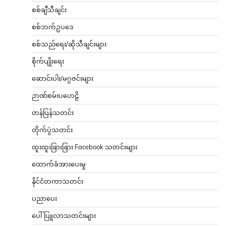
စစ်ချီသီချင်း
စစ်ဘက်ဥပဒေ
စစ်သည်ရေး/ဆိုသီချင်းများ
စိုက်ပျိုးရေး
ဆောင်းပါး/မဂ္ဂဇင်းများ
ဉာဏ်စမ်းပဟေဠိ
တန်ပြန်သတင်း
တိုက်ပွဲသတင်း
ထူးထူးခြားခြား Facebook သတင်းများ
ထောက်ခံအားပေးမှု
နိုင်ငံတကာသတင်း
ပညာပေး
ပေါ်ပြူလာသတင်းများ