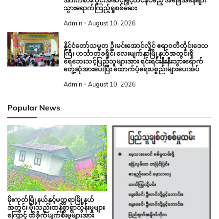
အားကစားကွင်းအဆင့်မြှင့်တင်နိုင်မည့် အခြေအနေများ
သွားရောက်ကြည့်ရှုစစ်ဆေး
Admin
August 10, 2026
နိုင်ငံတော်သမ္မတ ဦးမင်းအောင်လှိုင် ဧရာဝတီတိုင်းဒေသ
ကြီး ဟင်္သာတခရိုင်၊ လေးမျက်နှာမြို့နယ်အတွင်းရှိ
ရေဘေးသင့်ပြည်သူများအား ရင်းရင်းနှီးနှီးသွားရောက်
တွေ့ဆုံအားပေးပြီး ထောက်ပံ့ရေးပစ္စည်းများပေးအပ်
Admin
August 10, 2026
Popular News
မိုးကုတ်မြို့နယ်နှင့်မတ္တရာမြို့နယ်
အတွင်း မိုးသည်းထန်စွာရွာသွန်းမှုများ
ကြောင့် ထိခိုက်ပျက်စီးမှုများအား