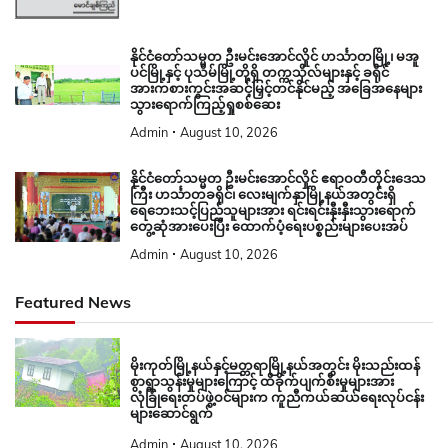
နိုင်ငံတော်သမ္မတ ဦးမင်းအောင်လှိုင် ဟင်္သာတမြို့၊ မအူ
ပင်မြို့နှင့် ပုသိမ်မြို့တို့ရှိ တက္ကသိုလ်များနှင့် ခရိုင်
အားကစားကွင်းအဆင့်မြှင့်တင်နိုင်မည့် အခြေအနေများ
သွားရောက်ကြည့်ရှုစစ်ဆေး
Admin
August 10, 2026
နိုင်ငံတော်သမ္မတ ဦးမင်းအောင်လှိုင် ဧရာဝတီတိုင်းဒေသ
ကြီး ဟင်္သာတခရိုင်၊ လေးမျက်နှာမြို့နယ်အတွင်းရှိ
ရေဘေးသင့်ပြည်သူများအား ရင်းရင်းနှီးနှီးသွားရောက်
တွေ့ဆုံအားပေးပြီး ထောက်ပံ့ရေးပစ္စည်းများပေးအပ်
Admin
August 10, 2026
Featured News
မိုးကုတ်မြို့နယ်နှင့်မတ္တရာမြို့နယ်အတွင်း မိုးသည်းထန်
စွာရွာသွန်းမှုများကြောင့် ထိခိုက်ပျက်စီးမှုများအား
လုံခြုံရေးတပ်ဖွဲ့ဝင်များက ကူညီကယ်ဆယ်ရေးလုပ်ငန်း
များဆောင်ရွက်
Admin
August 10, 2026