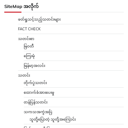
SiteMap အလိုက်
ဖတ်ရှုသင့်သည့်သတင်းများ
FACT CHECK
သတင်းစာ
မြဝတီ
ကြေးမုံ
မြန်မာ့အလင်း
သတင်း
တိုက်ပွဲသတင်း
ထောက်ခံအားပေးမှု
တန်ပြန်သတင်း
သကသအကွဲအပြဲ
သူတို့ပြောတဲ့ သူတို့အကြောင်း