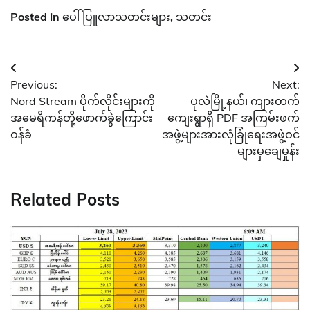
Posted in
ပေါ်ပြူလာသတင်းများ
,
သတင်း
Post
Previous:
Next:
navigation
Nord Stream ပိုက်လိုင်းများကို
ပုလဲမြို့နယ်၊ ကျားတက်
အမေရိကန်တို့ဖောက်ခွဲကြောင်း
ကျေးရွာရှိ PDF အကြမ်းဖက်
ဝန်ခံ
အဖွဲ့များအားလုံခြုံရေးအဖွဲ့ဝင်
များမှချေမှုန်း
Related Posts