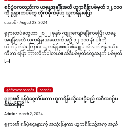
စစ်ပွဲစကတည်းက ယနေ့အချိန်အထိ ယူကရိန်းပစ်မှတ် ၁၂,၀၀၀
ကို ရုရှားတပ်တွေ တိုက်ခိုက်ခဲ့ဟု ယူကရိန်းပြော
အေးခင်
August 23, 2024
ရုရှားတပ်တွေဟာ ၂၀၂၂ ခုနှစ် ကျူးကျော်ချိန်ကစပြီး ယနေ့
အချိန်အထိ ယူကရိန်းအဆောက်အဦ ၁၂,၀၀၀ နီး ပါးကို
တိုက်ခိုက်ခဲ့ကြောင်း ယူကရိန်းစစ်ဦးစီးချုပ် အိုလက်ဇန္ဒားဆီစ
ကီးက ပြောကြားလိုက်ပါတယ်။ အဲဒီပစ်မှတ်တွေအနက် ပစ်မှတ်
[…]
နိုင်ငံတကာသတင်း
သတင်း
ရုရှား၏ ရန်ပုံငွေသိမ်းကာ ယူကရိန်းသို့ပေးပို့မည့် အစီအစဉ်မ
အောင်မြင်
Admin
March 2, 2024
ရုရှား၏ ရန်ပုံငွေများကို အသုံးပြုကာ ယူကရိန်းသို့အကူ အညီ