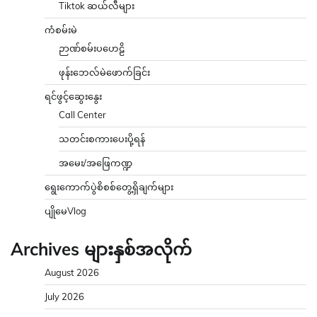
Tiktok ဆယ်လီများ
ကံစမ်းမဲ
ဉာဏ်စမ်းပဟေဠိ
ဖုန်းဘေလ်မဲဖောက်ခြင်း
ရင်ဖွင့်ဆွေးနွေး
Call Center
သတင်းစကားပေးပို့ရန်
အမေး/အဖြေကဏ္ဍ
ရွေးကောက်ပွဲစိစစ်တွေ့ရှိချက်များ
ပျိုမေVlog
Archives များနှစ်အလိုက်
August 2026
July 2026