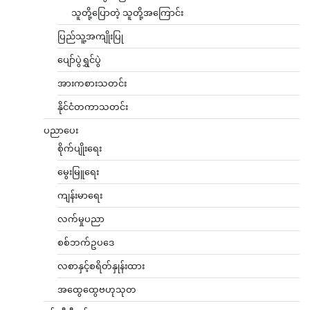
သူတို့ပြောတဲ့ သူတို့အကြောင်း
ပြည်သူ့အကျိုးပြု
ပျော်ပွဲရွှင်ပွဲ
အားကစားသတင်း
နိုင်ငံတကာသတင်း
ပညာပေး
စိုက်ပျိုးရေး
မွေးမြူရေး
ကျန်းမာရေး
လက်မှုပညာ
စစ်ဘက်ဥပဒေ
လစာနှင့်စရိတ်နှုန်းထား
အထွေထွေဗဟုသုတ