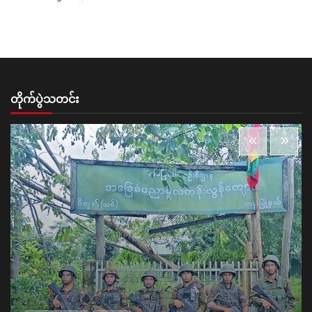
တိုက်ပွဲသတင်း