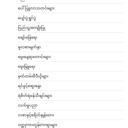
ပေါ်ပြူလာသတင်းများ
ပျော်ပွဲရွှင်ပွဲ
ပြည်သူ့အကျိုးပြု
ဖျော်ဖြေရေး
မူလစာမျက်နှာ
မွေးနေ့ဆုတောင်းများ
မွေးမြူရေး
မှတ်တမ်းဗီဒီယိုများ
ရင်ဖွင့်ဆွေးနွေး
ရဲစိတ်ရဲမန်သီချင်းများ
လက်မှုပညာ
လစာနှင့်စရိတ်နှုန်းထား
ဝတ္ထု/ကာတွန်း/ကဗျာများ