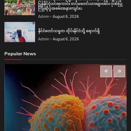
ပြန်နိုင်ငံ့သားကောင်း တပ်မတော်သားများအား ဂုဏ်ပြု
ကြိုဆိုပွဲအခမ်းအနားကျင်းပ
Admin
August 6, 2026
နိုင်ငံတော်သမ္မတ ထိုင်းနိုင်ငံသို့ ရောက်ရှိ
Admin
August 6, 2026
Popular News