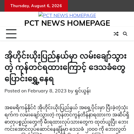
Skip
Thursday, August 6, 2026
to
content
PCT NEWS HOMEPAGE
အိုဟိုင်းယိုးပြည်နယ်မှာ လမ်းချော်သွား
တဲ့ ကုန်တင်ရထားကြောင့် ဒေသခံတွေ
ပြောင်းရွှေ့နေရ
Posted on
February 8, 2023
by
ရှင်ယွန်း
အမေရိကန်နိုင်ငံ အိုဟိုင်းယိုးပြည်နယ် အရှေ့ပိုင်းမှာ ပြီးခဲ့တဲ့သုံး
ရက်က လမ်းချော်သွားတဲ့ ကုန်တင်ကွန်တိန်နာရထားက အဆိပ်ရှိ
ဓာတုပစ္စည်းတွေကို မီးရထားလုပ်သားတွေက ထုတ်ယူပြီး ဘေး
ကင်းအောင်လုပ်ဆောင်နေချိန်မှာ ဒေသခံ ၂၀၀၀ ကို ဘေးလွတ်