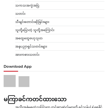
သကသအကွဲအပြဲ
သတင်း
သီချင်းတောင်းဆိုခြင်းများ
သူတို့ပြောတဲ့ သူတို့အကြောင်း
အထွေထွေဗဟုသုတ
အနုပညာရှင်သတင်းများ
အားကစားသတင်း
Download App
မကြာခင်ကတင်ထားသော
အသီးအနှံမှရတဲ့သကြားက ကင်ဆာဆဲလ်များကို ရှင်သန်ပျံ့နှံ့စေနိုင်