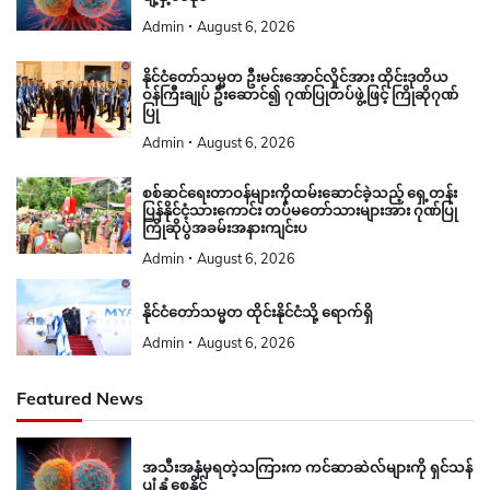
Admin
August 6, 2026
နိုင်ငံတော်သမ္မတ ဦးမင်းအောင်လှိုင်အား ထိုင်းဒုတိယ
ဝန်ကြီးချုပ် ဦးဆောင်၍ ဂုဏ်ပြုတပ်ဖွဲ့ဖြင့် ကြိုဆိုဂုဏ်
ပြု
Admin
August 6, 2026
စစ်ဆင်ရေးတာဝန်များကိုထမ်းဆောင်ခဲ့သည့် ရှေ့တန်း
ပြန်နိုင်ငံ့သားကောင်း တပ်မတော်သားများအား ဂုဏ်ပြု
ကြိုဆိုပွဲအခမ်းအနားကျင်းပ
Admin
August 6, 2026
နိုင်ငံတော်သမ္မတ ထိုင်းနိုင်ငံသို့ ရောက်ရှိ
Admin
August 6, 2026
Featured News
အသီးအနှံမှရတဲ့သကြားက ကင်ဆာဆဲလ်များကို ရှင်သန်
ပျံ့နှံ့စေနိုင်