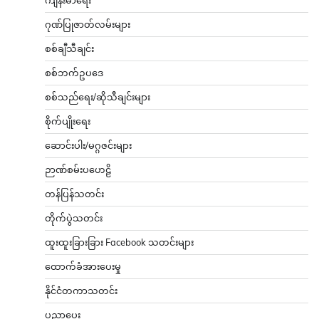
ဂုဏ်ပြုဇာတ်လမ်းများ
စစ်ချီသီချင်း
စစ်ဘက်ဥပဒေ
စစ်သည်ရေး/ဆိုသီချင်းများ
စိုက်ပျိုးရေး
ဆောင်းပါး/မဂ္ဂဇင်းများ
ဉာဏ်စမ်းပဟေဠိ
တန်ပြန်သတင်း
တိုက်ပွဲသတင်း
ထူးထူးခြားခြား Facebook သတင်းများ
ထောက်ခံအားပေးမှု
နိုင်ငံတကာသတင်း
ပညာပေး