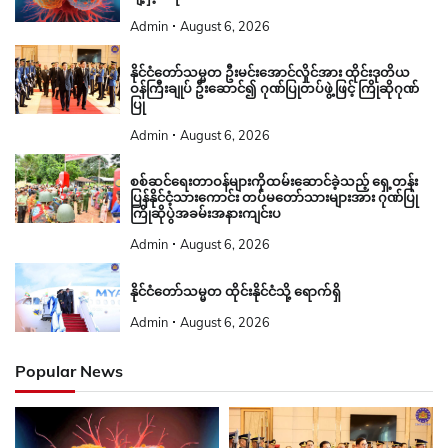
Admin
August 6, 2026
နိုင်ငံတော်သမ္မတ ဦးမင်းအောင်လှိုင်အား ထိုင်းဒုတိယ
ဝန်ကြီးချုပ် ဦးဆောင်၍ ဂုဏ်ပြုတပ်ဖွဲ့ဖြင့် ကြိုဆိုဂုဏ်
ပြု
Admin
August 6, 2026
စစ်ဆင်ရေးတာဝန်များကိုထမ်းဆောင်ခဲ့သည့် ရှေ့တန်း
ပြန်နိုင်ငံ့သားကောင်း တပ်မတော်သားများအား ဂုဏ်ပြု
ကြိုဆိုပွဲအခမ်းအနားကျင်းပ
Admin
August 6, 2026
နိုင်ငံတော်သမ္မတ ထိုင်းနိုင်ငံသို့ ရောက်ရှိ
Admin
August 6, 2026
Popular News