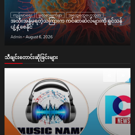
ကျန်းမာရေး
မူလစာမျက်နှာ
အထွေထွေဗဟုသုတ
အသီးအနှံမှရတဲ့သကြားက ကင်ဆာဆဲလ်များကို ရှင်သန်
ပျံ့နှံ့စေနိုင်
Admin
August 6, 2026
သီချင်းတောင်းဆိုခြင်းများ