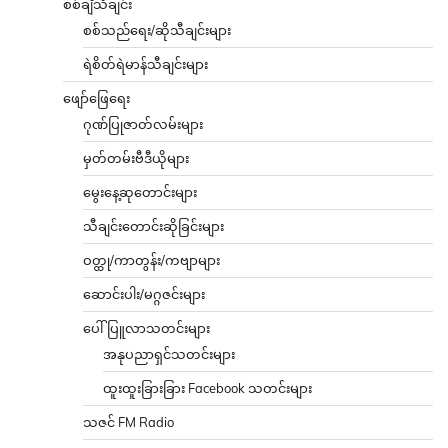
စစ်ချီသီချင်း
စစ်သည်ရေး/ဆိုသီချင်းများ
ရဲစိတ်ရဲမာန်သီချင်းများ
ဖျော်ဖြေရေး
ဂုဏ်ပြုဇာတ်လမ်းများ
မှတ်တမ်းဗီဒီယိုများ
မွေးနေ့ဆုတောင်းများ
သီချင်းတောင်းဆိုခြင်းများ
ဝတ္ထု/ကာတွန်း/ကဗျာများ
ဆောင်းပါး/မဂ္ဂဇင်းများ
ပေါ်ပြူလာသတင်းများ
အနုပညာရှင်သတင်းများ
ထူးထူးခြားခြား Facebook သတင်းများ
သဇင် FM Radio