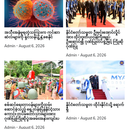
နိုင်ငံတော်သမ္မတ ဦးမင်းအောင်လှိုင်
အသီးအနှံမှရတဲ့သကြားက ကင်ဆာ
အား ထိုင်းဒုတိယဝန်ကြီးချုပ်
ဆဲလ်များကို ရှင်သန်ပျံ့နှံ့စေနိုင်
ဦးဆောင်၍ ဂုဏ်ပြုတပ်ဖွဲ့ဖြင့် ကြိုဆို
Admin
August 6, 2026
ဂုဏ်ပြု
Admin
August 6, 2026
စစ်ဆင်ရေးတာဝန်များကိုထမ်း
နိုင်ငံတော်သမ္မတ ထိုင်းနိုင်ငံသို့ ရောက်
ဆောင်ခဲ့သည့် ရှေ့တန်းပြန်နိုင်ငံ့သား
ရှိ
ကောင်း တပ်မတော်သားများအား
Admin
August 6, 2026
ဂုဏ်ပြုကြိုဆိုပွဲအခမ်းအနားကျင်းပ
Admin
August 6, 2026