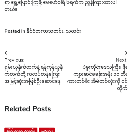
ရာ ရွှေ့ပြောင်းကြဖို့ ဖေဖော်ဝါရီ ၆ရက်က ညွှန်ကြားထားပါ
တယ်။
Posted in
နိုင်ငံတကာသတင်း
,
သတင်း
Post
Previous:
Next:
navigation
ရှမ်းယူနိုက်တက်နဲ့ ရန်ကုန်ယူနို
ပဲခူးတိုင်းဒေသကြီး၊ ဖိုး
က်တက်တို့ ကလပ်တန်ကြေး
ကျားဆင်စခန်းအနီး ၁၀ ဘီး
အမြင့်ဆုံးအဖြစ်ဦးဆောင်နေ
ကားတစ်စီး အိမ်တစ်လုံးကို ဝင်
တိုက်
Related Posts
နိုင်ငံတကာသတင်း
သတင်း