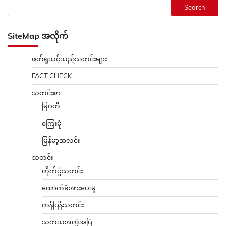
Search
SiteMap အလိုက်
ဖတ်ရှုသင့်သည့်သတင်းများ
FACT CHECK
သတင်းစာ
မြဝတီ
ကြေးမုံ
မြန်မာ့အလင်း
သတင်း
တိုက်ပွဲသတင်း
ထောက်ခံအားပေးမှု
တန်ပြန်သတင်း
သကသအကွဲအပြဲ