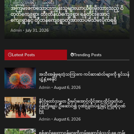
တိုက်ပွဲသတင်း
သတင်း
အကြမ်းဖက်သောင်းကျန်းသူများယာယီစိုးမိုးထားသည့် ဝိ
တုတ်ကျေးရွာ၊ တီးတိန်ယံကျေးရွာ၊ ရန်တိုင်းအောင်
ကျေးရွာနှင့် တွီဘန်ကျေးရွာတို့အားထပ်မံသိမ်းပိုက်ရရှိ
Admin
July 31, 2026
Latest Posts
Trending Posts
အသီးအနှံမှရတဲ့သကြားက ကင်ဆာဆဲလ်များကို ရှင်သန်
ပျံ့နှံ့စေနိုင်
Admin
August 6, 2026
နိုင်ငံတော်သမ္မတ ဦးမင်းအောင်လှိုင်အား ထိုင်းဒုတိယ
ဝန်ကြီးချုပ် ဦးဆောင်၍ ဂုဏ်ပြုတပ်ဖွဲ့ဖြင့် ကြိုဆိုဂုဏ်
ပြု
Admin
August 6, 2026
စစ်ဆင်ရေးတာဝန်များကိုထမ်းဆောင်ခဲ့သည့် ရှေ့တန်း