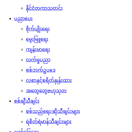
နိုင်ငံတကာသတင်း
ပညာပေး
စိုက်ပျိုးရေး
မွေးမြူရေး
ကျန်းမာရေး
လက်မှုပညာ
စစ်ဘက်ဥပဒေ
လစာနှင့်စရိတ်နှုန်းထား
အထွေထွေဗဟုသုတ
စစ်ချီသီချင်း
စစ်သည်ရေး/ဆိုသီချင်းများ
ရဲစိတ်ရဲမာန်သီချင်းများ
ဖျော်ဖြေရေး