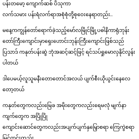
ပန်းတမော့ ကျောက်ဆစ် ပိသုကာ
လက်သမား ပန်းရံလက်ရာအစုံစုံတို့စုဝေးနေရာတည်း..
မနေ့ကကျွန်တော်ရောက်ခဲ့သည့်မော်လမြိုင်မြို့ပဓါနိကာရုံဘုန်း
တော်ကြီးကျောင်းမှာရှေးဟောင်းဘုန်းကြီးကျောင်းဖြစ်သည်
ပြသာဒ် ကနုတ်ပန်းဆွဲ ဘုံအဆင့်ဆင့်ဖြင့် ရင်သပ်ရှုမောလှနိုင်လွန်း
ပါတယ်
ဒါပေမယ့်လူသူမနီးတောတောင်အလယ် ပျက်စီးယိုယွင်းနေလေ
တော့တယ်
ကနုတ်တွေကလည်းမြေခ အမိုးတွေကလည်းရေမလုံ မျက်နာ
ကျက်တွေက အပြိုပြို
ကျောင်းဆောင်တွေကလည်းအပျက်ပျက်နှမြှောစရာ ကြေကွဲစရာ
မြင်ကွင်းတည်း