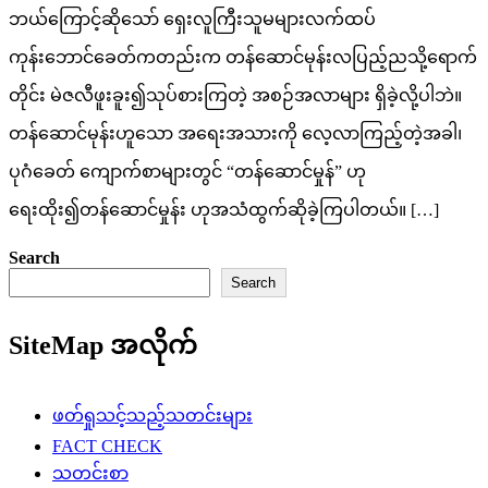
ဘယ်ကြောင့်ဆိုသော် ရှေးလူကြီးသူမများလက်ထပ်
ကုန်းဘောင်ခေတ်ကတည်းက တန်ဆောင်မုန်းလပြည့်ညသို့ရောက်
တိုင်း မဲဇလီဖူးခူး၍သုပ်စားကြတဲ့ အစဉ်အလာများ ရှိခဲ့လို့ပါဘဲ။
တန်ဆောင်မုန်းဟူသော အရေးအသားကို လေ့လာကြည့်တဲ့အခါ၊
ပုဂံခေတ် ကျောက်စာများတွင် “တန်ဆောင်မှုန်” ဟု
ရေးထိုး၍တန်ဆောင်မှုန်း ဟုအသံထွက်ဆိုခဲ့ကြပါတယ်။ […]
Search
Search
SiteMap အလိုက်
ဖတ်ရှုသင့်သည့်သတင်းများ
FACT CHECK
သတင်းစာ