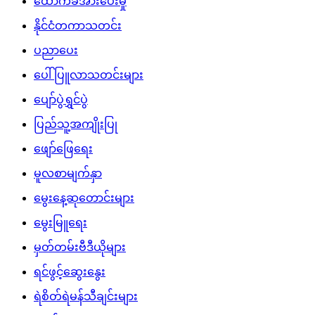
ထောက်ခံအားပေးမှု
နိုင်ငံတကာသတင်း
ပညာပေး
ပေါ်ပြူလာသတင်းများ
ပျော်ပွဲရွှင်ပွဲ
ပြည်သူ့အကျိုးပြု
ဖျော်ဖြေရေး
မူလစာမျက်နှာ
မွေးနေ့ဆုတောင်းများ
မွေးမြူရေး
မှတ်တမ်းဗီဒီယိုများ
ရင်ဖွင့်ဆွေးနွေး
ရဲစိတ်ရဲမန်သီချင်းများ