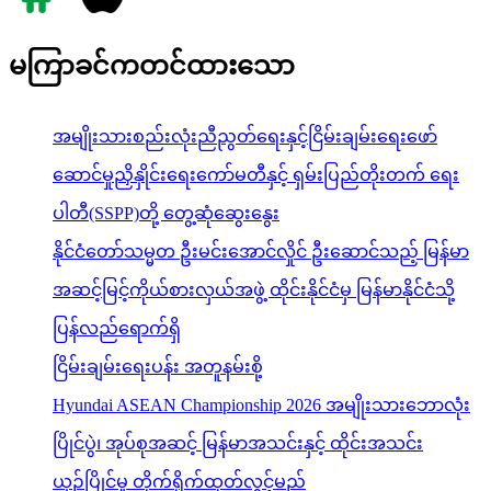
မကြာခင်ကတင်ထားသော
အမျိုးသားစည်းလုံးညီညွတ်ရေးနှင့်ငြိမ်းချမ်းရေးဖော်
ဆောင်မှုညှိနှိုင်းရေးကော်မတီနှင့် ရှမ်းပြည်တိုးတက် ရေး
ပါတီ(SSPP)တို့ တွေ့ဆုံဆွေးနွေး
နိုင်ငံတော်သမ္မတ ဦးမင်းအောင်လှိုင် ဦးဆောင်သည့် မြန်မာ
အဆင့်မြင့်ကိုယ်စားလှယ်အဖွဲ့ ထိုင်းနိုင်ငံမှ မြန်မာနိုင်ငံသို့
ပြန်လည်ရောက်ရှိ
ငြိမ်းချမ်းရေးပန်း အတူနမ်းစို့
Hyundai ASEAN Championship 2026 အမျိုးသားဘောလုံး
ပြိုင်ပွဲ၊ အုပ်စုအဆင့် မြန်မာအသင်းနှင့် ထိုင်းအသင်း
ယှဉ်ပြိုင်မှု တိုက်ရိုက်ထုတ်လွှင့်မည်