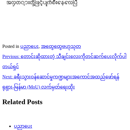
Posted in
ပညာပေး
,
အထွေထွေဗဟုသုတ
Post
Previous:
တောင်းဆိုထားတဲ့ သီချင်းလေးကိုတင်ဆက်ပေးလိုက်ပါ
navigation
တယ်ရှင်
Next:
ခရီးသွားဝန်ဆောင်မှုကဏ္ဍများအကောင်အထည်ဖော်ရန်
ရုရှား-မြန်မာ (MoU) လက်မှတ်ရေးထိုး
Related Posts
ပညာပေး