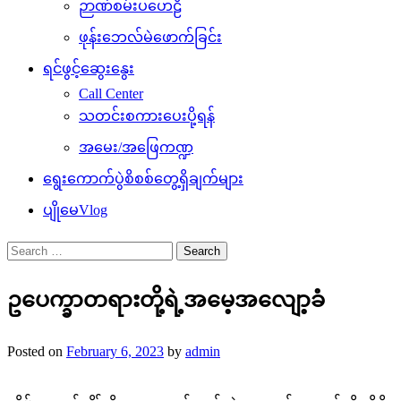
ဉာဏ်စမ်းပဟေဠိ
ဖုန်းဘေလ်မဲဖောက်ခြင်း
ရင်ဖွင့်ဆွေးနွေး
Call Center
သတင်းစကားပေးပို့ရန်
အမေး/အဖြေကဏ္ဍ
ရွေးကောက်ပွဲစိစစ်တွေ့ရှိချက်များ
ပျိုမေVlog
Search
for:
ဥပေက္ခာတရားတို့ရဲ့အမေ့အလျော့ခံ
Posted on
February 6, 2023
by
admin