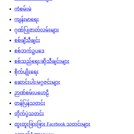
ကံစမ်းမဲ
ကျန်းမာရေး
ဂုဏ်ပြုဇာတ်လမ်းများ
စစ်ချီသီချင်း
စစ်ဘက်ဥပဒေ
စစ်သည်ရေး/ဆိုသီချင်းများ
စိုက်ပျိုးရေး
ဆောင်းပါး/မဂ္ဂဇင်းများ
ဉာဏ်စမ်းပဟေဠိ
တန်ပြန်သတင်း
တိုက်ပွဲသတင်း
ထူးထူးခြားခြား Facebook သတင်းများ