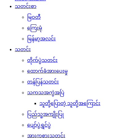
သတင်းစာ
မြဝတီ
ကြေးမုံ
မြန်မာ့အလင်း
သတင်း
တိုက်ပွဲသတင်း
ထောက်ခံအားပေးမှု
တန်ပြန်သတင်း
သကသအကွဲအပြဲ
သူတို့ပြောတဲ့ သူတို့အကြောင်း
ပြည်သူ့အကျိုးပြု
ပျော်ပွဲရွှင်ပွဲ
အားကစားသတင်း