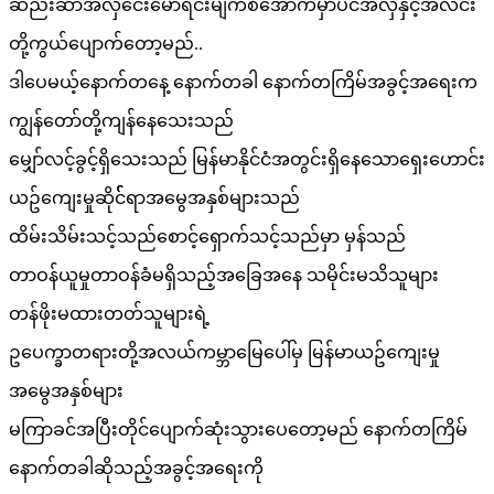
ဆည်းဆာအလှငေးမောရင်းမျက်စီအောက်မှာပင်အလှနှင့်အလင်း
တို့ကွယ်ပျောက်တော့မည်..
ဒါပေမယ့်နောက်တနေ့ နောက်တခါ နောက်တကြိမ်အခွင့်အရေးက
ကျွန်တော်တို့ကျန်နေသေးသည်
မျှော်လင့်ခွင့်ရှိသေးသည် မြန်မာနိုင်ငံအတွင်းရှိနေသောရှေးဟောင်း
ယဥ်ကျေးမှုဆိုင််ရာအမွေအနှစ်များသည်
ထိမ်းသိမ်းသင့်သည်စောင့်ရှောက်သင့်သည်မှာ မှန်သည်
တာဝန်ယူမှုတာဝန်ခံမရှိသည့်အခြေအနေ သမိုင်းမသိသူများ
တန်ဖိုးမထားတတ်သူများရဲ့
ဥပေက္ခာတရားတို့အလယ်ကမ္ဘာမြေပေါ်မှ မြန်မာယဥ်ကျေးမှု
အမွေအနှစ်များ
မကြာခင်အပြီးတိုင်ပျောက်ဆုံးသွားပေတော့မည် နောက်တကြိမ်
နောက်တခါဆိုသည့်အခွင့်အရေးကို