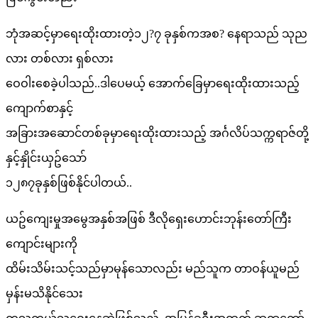
ဘုံအဆင့်မှာရေးထိုးထားတဲ့၁၂?၇ ခုနှစ်ကအစ? နေရာသည် သုည
လား တစ်လား ရှစ်လား
ဝေဝါးစေခဲ့ပါသည်..ဒါပေမယ့် အောက်ခြေမှာရေးထိုးထားသည့်
ကျောက်စာနှင့်
အခြားအဆောင်တစ်ခုမှာရေးထိုးထားသည့် အင်္ဂလိပ်သက္ကရာဇ်တို့
နှင့်နှိုင်းယှဥ်သော်
၁၂၈၇ခုနှစ်ဖြစ်နိုင်ပါတယ်..
ယဥ်ကျေးမှုအမွေအနှစ်အဖြစ် ဒီလိုရှေးဟောင်းဘုန်းတော်ကြီး
ကျောင်းများကို
ထိမ်းသိမ်းသင့်သည်မှာမုန်သောလည်း မည်သူက တာဝန်ယူမည်
မှန်းမသိနိုင်သေး