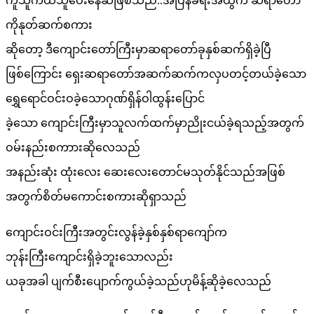
ကူသူကယ်သူဝေးနေဆဲဖြစ်သည်..အပြန်ခရီးအထွက် ဆရာတော်
ကိုနုတ်ဆက်စကား
ဆိုတော့ ဒီကျောင်းတော်ကြီးမှာဆရာတော်ခုနှစ်ဆက်ရှိခဲ့ပြီ
ဖြစ်ကြောင်း ရှေးဆရာတော်အဆက်ဆက်ကလှပတင့်တယ်ခဲ့သော
ရွှေရောင်ဝင်းဝခဲ့သောဂုဏ်ရှိန်ဝါထွန်းပြောင်
ခဲ့သော ကျောင်းကြီးမှာသူလက်ထက်မှာညိုးငယ်ခဲ့ရသည့်အတွက်
ဝမ်းနည်းစကာားဆိုလေသည်
အနည်းဆုံး ထုံးလေး ဆေးလေးတောင်မသုတ်နိုင်သည်အဖြစ်
အတွက်စိတ်မကောင်းစကားဆိုရှာသည်
ကျောင်းဝင်းကြီးအတွင်းလွန်ခဲ့နှစ်နှစ်ရာကျော်က
ဘုန်းကြီးကျောင်းရှိခဲ့ဘူးသောလည်း
ယခုအခါ ပျက်စီးပျောက်ကွယ်ခဲ့သည်ဟုမိန့်ဆိုခဲ့လေသည်