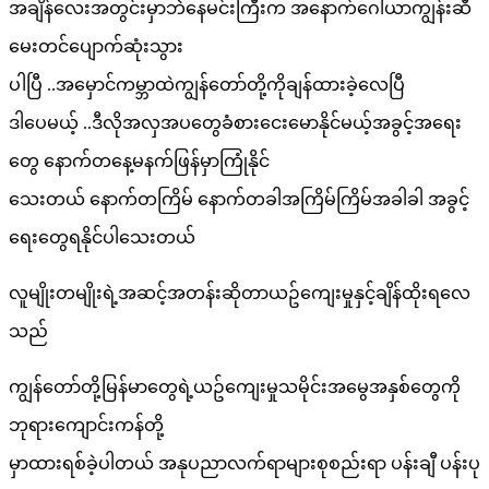
အချိန်လေးအတွင်းမှာဘဲနေမင်းကြီးက အနောက်ဂေါယာကျွန်းဆီ
မေးတင်ပျောက်ဆုံးသွား
ပါပြီ ..အမှောင်ကမ္ဘာထဲကျွန်တော်တို့ကိုချန်ထားခဲ့လေပြီ
ဒါပေမယ့် ..ဒီလိုအလှအပတွေခံစားငေးမောနိုင်မယ့်အခွင့်အရေး
တွေ နောက်တနေ့မနက်ဖြန်မှာကြုံနိုင်
သေးတယ် နောက်တကြိမ် နောက်တခါအကြိမ်ကြိမ်အခါခါ အခွင့်
ရေးတွေရနိုင်ပါသေးတယ်
လူမျိုးတမျိုးရဲ့အဆင့်အတန်းဆိုတာယဥ်ကျေးမှုနှင့်ချိန်ထိုးရလေ
သည်
ကျွန်တော်တို့မြန်မာတွေရဲ့ယဥ်ကျေးမှုသမိုင်းအမွေအနှစ်တွေကို
ဘုရားကျောင်းကန်တို့
မှာထားရစ်ခဲ့ပါတယ် အနုပညာလက်ရာများစုစည်းရာ ပန်းချီ ပန်းပု