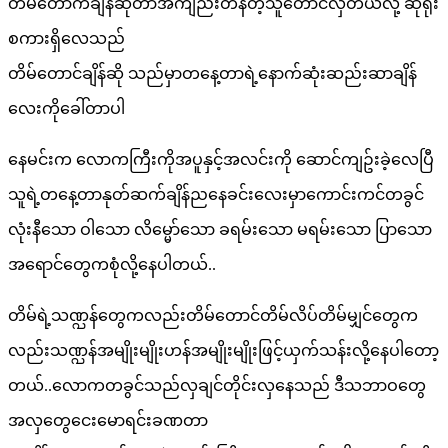
တိမ်တောက်ချိန်ဆိုတာအကျည်းတန်တဲ့သူတောင်လှတယ်လို့ ဆိုရိုး
စကားရှိလေသည်
တိမ်တောင်ချိန်ဆို သည်မှာတနေ့တာရဲ့နောက်ဆုံးဆည်းဆာချိန်
လေးကိုခေါ်တာပါ
နေမင်းက လောကကြီးကိုအပူနှင့်အလင်းကို ဆောင်ကျဥ်းခဲ့လေပြီ
သူရဲ့တနေ့တာနုတ်ဆက်ချိန်ညနေခင်းလေးမှာကောင်းကင်တခွင်
လုံးနီသော ဝါသော လိမ္မော်သော ခရမ်းသော မရမ်းသော ပြာသော
အရောင်တွေကစုံလို့နေပါတယ်..
တိမ်ရဲ့သဏ္ဉန်တွေကလည်းတိမ်တောင်တိမ်လိပ်တိမ်မျှင်တွေက
လည်းသဏ္ဉန်အမျိုးမျိုးဟန်အမျိုးမျိုးဖြင့်ယှက်သန်းလို့နေပါတော့
တယ်..လောကတခွင်သည်လှချင်တိုင်းလှနေသည် ဒီသဘာဝတွေ
အလှတွေငေးမောရင်းခဏတာ