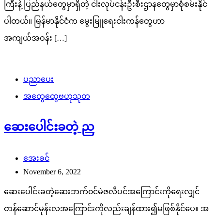
ကြီးနဲ့ ပြည်နယ်တွေမှာရှိတဲ့ ငါးလုပ်ငန်းဦးစီးဌာနတွေမှာစုံစမ်းနိုင်
ပါတယ်။ မြန်မာနိုင်ငံက မွေးမြူရေးငါးကန်တွေဟာ
အကျယ်အဝန်း […]
ပညာပေး
အထွေထွေဗဟုသုတ
ဆေးပေါင်းခတဲ့ ည
အေးခင်
November 6, 2022
ဆေးပေါင်းခတဲ့ဆေးဘက်၀င်မဲဇလီပင်အကြောင်းကိုရေးလျှင်
တန်ဆောင်မုန်းလအကြောင်းကိုလည်းချန်ထား၍မဖြစ်နိုင်ပေ။ အ