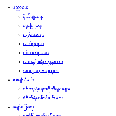
ပညာပေး
စိုက်ပျိုးရေး
မွေးမြူရေး
ကျန်းမာရေး
လက်မှုပညာ
စစ်ဘက်ဥပဒေ
လစာနှင့်စရိတ်နှုန်းထား
အထွေထွေဗဟုသုတ
စစ်ချီသီချင်း
စစ်သည်ရေး/ဆိုသီချင်းများ
ရဲစိတ်ရဲမာန်သီချင်းများ
ဖျော်ဖြေရေး