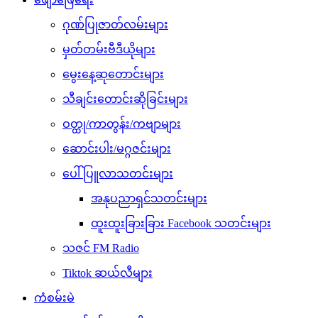
ဂုဏ်ပြုဇာတ်လမ်းများ
မှတ်တမ်းဗီဒီယိုများ
မွေးနေ့ဆုတောင်းများ
သီချင်းတောင်းဆိုခြင်းများ
ဝတ္ထု/ကာတွန်း/ကဗျာများ
ဆောင်းပါး/မဂ္ဂဇင်းများ
ပေါ်ပြူလာသတင်းများ
အနုပညာရှင်သတင်းများ
ထူးထူးခြားခြား Facebook သတင်းများ
သဇင် FM Radio
Tiktok ဆယ်လီများ
ကံစမ်းမဲ