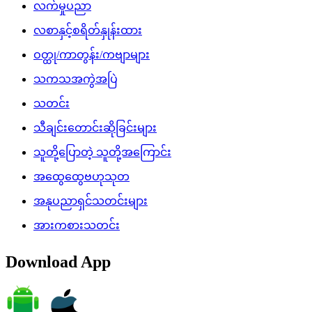
လက်မှုပညာ
လစာနှင့်စရိတ်နှုန်းထား
ဝတ္ထု/ကာတွန်း/ကဗျာများ
သကသအကွဲအပြဲ
သတင်း
သီချင်းတောင်းဆိုခြင်းများ
သူတို့ပြောတဲ့ သူတို့အကြောင်း
အထွေထွေဗဟုသုတ
အနုပညာရှင်သတင်းများ
အားကစားသတင်း
Download App