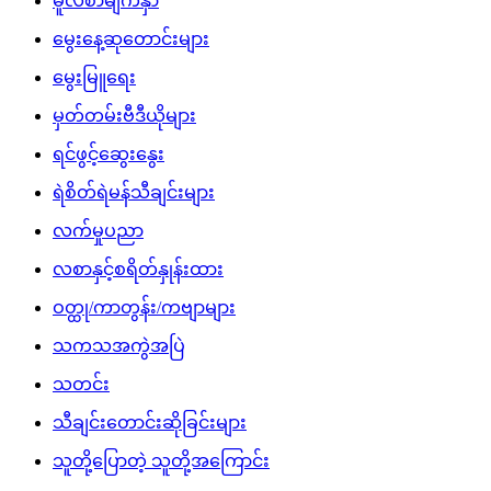
မူလစာမျက်နှာ
မွေးနေ့ဆုတောင်းများ
မွေးမြူရေး
မှတ်တမ်းဗီဒီယိုများ
ရင်ဖွင့်ဆွေးနွေး
ရဲစိတ်ရဲမန်သီချင်းများ
လက်မှုပညာ
လစာနှင့်စရိတ်နှုန်းထား
ဝတ္ထု/ကာတွန်း/ကဗျာများ
သကသအကွဲအပြဲ
သတင်း
သီချင်းတောင်းဆိုခြင်းများ
သူတို့ပြောတဲ့ သူတို့အကြောင်း