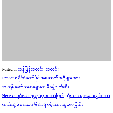
Posted in
တန်ပြန်သတင်း
,
သတင်း
Post
Previous:
နိုင်ငံတော်ပိုင် အဆောက်အဦများအား
navigation
အကြမ်းဖက်သမားများက မီးရှို့ဖျက်ဆီး
Next:
မာရဝိဇယ ဗုဒ္ဓရုပ်ပွားတော်မြတ်ကြီးအား ရတနာပလ္လင်တော်
ထက်သို့ ၆၈ ဒသမ ၆ ဒီဂရီ ပင့်ထောင်ပူဇော်ပြီးစီး