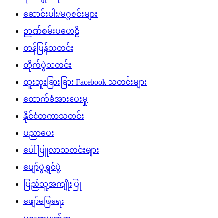
ဆောင်းပါး/မဂ္ဂဇင်းများ
ဉာဏ်စမ်းပဟေဠိ
တန်ပြန်သတင်း
တိုက်ပွဲသတင်း
ထူးထူးခြားခြား Facebook သတင်းများ
ထောက်ခံအားပေးမှု
နိုင်ငံတကာသတင်း
ပညာပေး
ပေါ်ပြူလာသတင်းများ
ပျော်ပွဲရွှင်ပွဲ
ပြည်သူ့အကျိုးပြု
ဖျော်ဖြေရေး