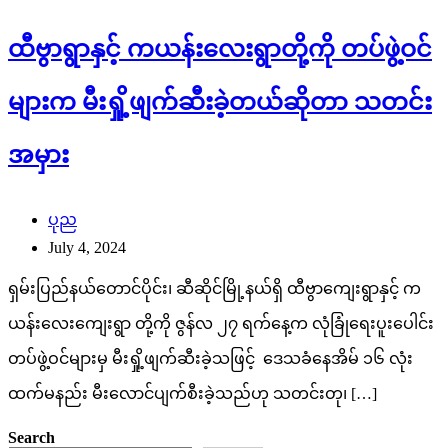
ထီဗွာရွာနှင့် ကယန်းလေးရွာတို့ကို တပ်ဖွဲ့ဝင်
များက မီးရှို့ဖျက်ဆီးခဲ့တယ်ဆိုတာ သတင်း
အမှား
ပုည
July 4, 2024
ရှမ်းပြည်နယ်တောင်ပိုင်း၊ ဆီဆိုင်မြို့နယ်ရှိ ထီဗွာကျေးရွာနှင့် က
ယန်းလေးကျေးရွာ တို့ကို ဇွန်လ ၂၇ ရက်နေ့က လုံခြုံရေးပူးပေါင်း
တပ်ဖွဲ့ဝင်များမှ မီးရှို့ဖျက်ဆီးခဲ့သဖြင့် ဒေသခံနေအိမ် ၁၆ လုံး
ထက်မနည်း မီးလောင်ပျက်စီးခဲ့သည်ဟု သတင်းတု၊ […]
Search