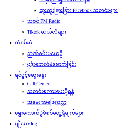
ထူးထူးခြားခြား Facebook သတင်းများ
သဇင် FM Radio
Tiktok ဆယ်လီများ
ကံစမ်းမဲ
ဉာဏ်စမ်းပဟေဠိ
ဖုန်းဘေလ်မဲဖောက်ခြင်း
ရင်ဖွင့်ဆွေးနွေး
Call Center
သတင်းစကားပေးပို့ရန်
အမေး/အဖြေကဏ္ဍ
ရွေးကောက်ပွဲစိစစ်တွေ့ရှိချက်များ
ပျိုမေVlog