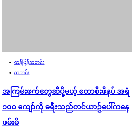
တန်ပြန်သတင်း
သတင်း
အကြမ်းဖက်တွေဆီပို့မယ့် တောစီးဖိနပ် အရံ
၁၀၀ ကျော်ကို ခရီးသည်တင်ယာဥ်ပေါ်ကနေ
ဖမ်းမိ