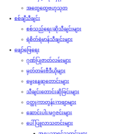
အထွေထွေဗဟုသုတ
စစ်ချီသီချင်း
စစ်သည်ရေး/ဆိုသီချင်းများ
ရဲစိတ်ရဲမာန်သီချင်းများ
ဖျော်ဖြေရေး
ဂုဏ်ပြုဇာတ်လမ်းများ
မှတ်တမ်းဗီဒီယိုများ
မွေးနေ့ဆုတောင်းများ
သီချင်းတောင်းဆိုခြင်းများ
ဝတ္ထု/ကာတွန်း/ကဗျာများ
ဆောင်းပါး/မဂ္ဂဇင်းများ
ပေါ်ပြူလာသတင်းများ
အနုပညာရှင်သတင်းများ