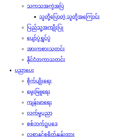
သကသအကွဲအပြဲ
သူတို့ပြောတဲ့ သူတို့အကြောင်း
ပြည်သူ့အကျိုးပြု
ပျော်ပွဲရွှင်ပွဲ
အားကစားသတင်း
နိုင်ငံတကာသတင်း
ပညာပေး
စိုက်ပျိုးရေး
မွေးမြူရေး
ကျန်းမာရေး
လက်မှုပညာ
စစ်ဘက်ဥပဒေ
လစာနှင့်စရိတ်နှုန်းထား