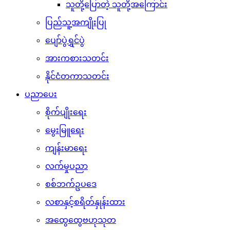
သူတို့ပြောတဲ့ သူတို့အကြောင်း
ပြည်သူ့အကျိုးပြု
ပျော်ပွဲရွှင်ပွဲ
အားကစားသတင်း
နိုင်ငံတကာသတင်း
ပညာပေး
စိုက်ပျိုးရေး
မွေးမြူရေး
ကျန်းမာရေး
လက်မှုပညာ
စစ်ဘက်ဥပဒေ
လစာနှင့်စရိတ်နှုန်းထား
အထွေထွေဗဟုသုတ