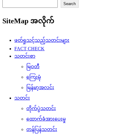
Search
SiteMap အလိုက်
ဖတ်ရှုသင့်သည့်သတင်းများ
FACT CHECK
သတင်းစာ
မြဝတီ
ကြေးမုံ
မြန်မာ့အလင်း
သတင်း
တိုက်ပွဲသတင်း
ထောက်ခံအားပေးမှု
တန်ပြန်သတင်း