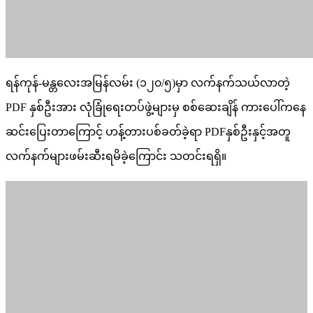
ရန်ကုန်-မန္တလေးအမြန်လမ်း (၁၂၀/၅)မှာ လက်နက်သယ်လာတဲ့
PDF နှစ်ဦးအား လုံခြုံရေးတပ်ဖွဲ့များမှ စစ်ဆေး‌ချိန် ကားပေါ်ကနေ
ဆင်းပြေးတာကြောင့် ဟန့်တားပစ်ခတ်ခဲ့ရာ PDFနှစ်ဦးနှင့်အတူ
လက်နက်များဖမ်းဆီးရမိခဲ့ကြောင်း သတင်းရရှိ။