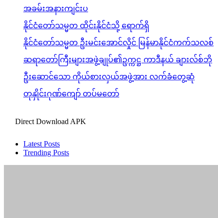
အခမ်းအနားကျင်းပ
နိုင်ငံတော်သမ္မတ ထိုင်းနိုင်ငံသို့ ရောက်ရှိ
နိုင်ငံတော်သမ္မတ ဦးမင်းအောင်လှိုင် မြန်မာနိုင်ငံကက်သလစ်
ဆရာတော်ကြီးများအဖွဲ့ချုပ်၏ဥက္ကဋ္ဌ ကာဒီနယ် ချားလ်စ်ဘို
ဦးဆောင်သော ကိုယ်စားလှယ်အဖွဲ့အား လက်ခံတွေ့ဆုံ
တုနှိုင်းဂုဏ်ကျော် တပ်မတော်
Direct Download APK
Latest Posts
Trending Posts