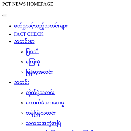
PCT NEWS HOMEPAGE
ဖတ်ရှုသင့်သည့်သတင်းများ
FACT CHECK
သတင်းစာ
မြဝတီ
ကြေးမုံ
မြန်မာ့အလင်း
သတင်း
တိုက်ပွဲသတင်း
ထောက်ခံအားပေးမှု
တန်ပြန်သတင်း
သကသအကွဲအပြဲ