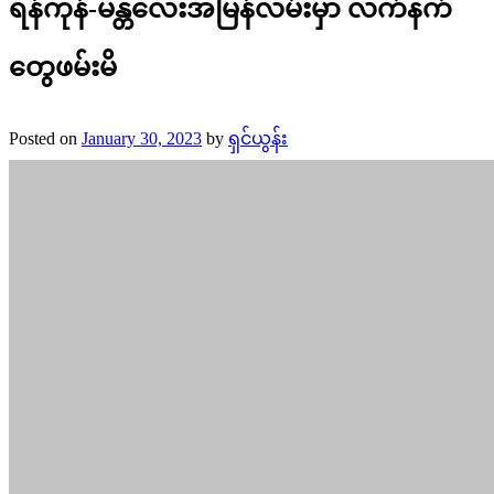
ရန်ကုန်-မန္တလေးအမြန်လမ်းမှာ လက်နက်
တွေဖမ်းမိ
Posted on
January 30, 2023
by
ရှင်ယွန်း