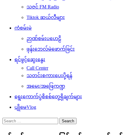
သဇင် FM Radio
Tiktok ဆယ်လီများ
ကံစမ်းမဲ
ဉာဏ်စမ်းပဟေဠိ
ဖုန်းဘေလ်မဲဖောက်ခြင်း
ရင်ဖွင့်ဆွေးနွေး
Call Center
သတင်းစကားပေးပို့ရန်
အမေး/အဖြေကဏ္ဍ
ရွေးကောက်ပွဲစိစစ်တွေ့ရှိချက်များ
ပျိုမေVlog
Search
for: