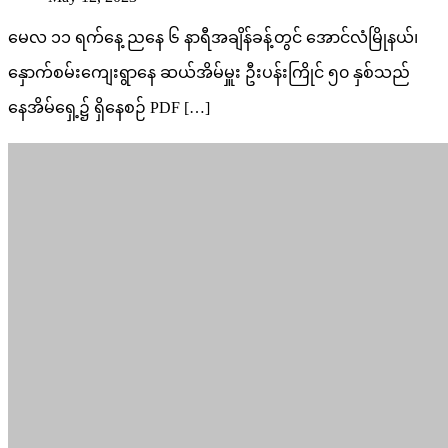
မေလ ၁၁ ရက်နေ့ ညနေ ၆ နာရီအချိန်ခန့်တွင် အောင်လံမြိုနယ်၊
နှောက်စမ်းကျေးရွာနေ ဆယ်အိမ်မှူး ဦးပန်းကြိုင် ၅၀ နှစ်သည်
နေအိမ်‌ရှေ့၌ ရှိနေစဉ် PDF […]