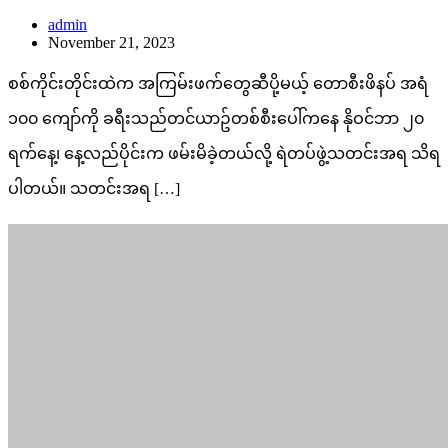
admin
November 21, 2023
စစ်ကိုင်းတိုင်းထဲက အကြမ်းဖက်တွေဆီပို့မယ့် တောစီးဖိနပ် အရံ
၁၀၀ ကျော်ကို ခရီးသည်တင်ယာဥ်တစ်စီးပေါ်ကနေ နိုဝင်ဘာ ၂၀
ရက်နေ့၊ နေ့လည်ပိုင်းက ဖမ်းမိခဲ့တယ်လို့ ရဲတပ်ဖွဲ့သတင်းအရ သိရ
ပါတယ်။ သတင်းအရ […]