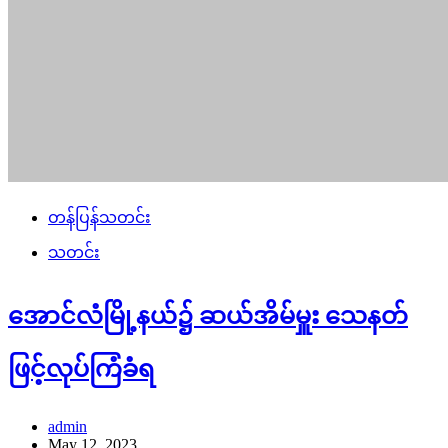
တန်ပြန်သတင်း
သတင်း
အောင်လံမြို့နယ်၌ ဆယ်အိမ်မှူး သေနတ်
ဖြင့်လုပ်ကြံခံရ
admin
May 12, 2023