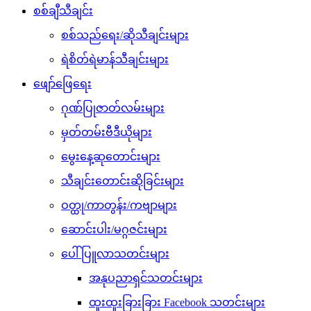
စစ်ချီသီချင်း
စစ်သည်ရေး/ဆိုသီချင်းများ
ရဲစိတ်ရဲမာန်သီချင်းများ
ဖျော်ဖြေရေး
ဂုဏ်ပြုဇာတ်လမ်းများ
မှတ်တမ်းဗီဒီယိုများ
မွေးနေ့ဆုတောင်းများ
သီချင်းတောင်းဆိုခြင်းများ
ဝတ္ထု/ကာတွန်း/ကဗျာများ
ဆောင်းပါး/မဂ္ဂဇင်းများ
ပေါ်ပြူလာသတင်းများ
အနုပညာရှင်သတင်းများ
ထူးထူးခြားခြား Facebook သတင်းများ