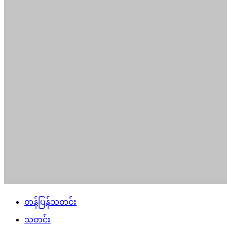
တန်ပြန်သတင်း
သတင်း