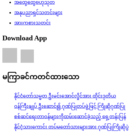
အထွေထွေဗဟုသုတ
အနုပညာရှင်သတင်းများ
အားကစားသတင်း
Download App
မကြာခင်ကတင်ထားသော
နိုင်ငံတော်သမ္မတ ဦးမင်းအောင်လှိုင်အား ထိုင်းဒုတိယ
ဝန်ကြီးချုပ် ဦးဆောင်၍ ဂုဏ်ပြုတပ်ဖွဲ့ဖြင့် ကြိုဆိုဂုဏ်ပြု
စစ်ဆင်ရေးတာဝန်များကိုထမ်းဆောင်ခဲ့သည့် ရှေ့တန်းပြန်
နိုင်ငံ့သားကောင်း တပ်မတော်သားများအား ဂုဏ်ပြုကြိုဆိုပွဲ