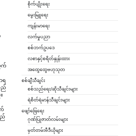
စိုက်ပျိုးရေး
မွေးမြူရေး
ကျန်းမာရေး
ာ
လက်မှုပညာ
စစ်ဘက်ဥပဒေ
လစာနှင့်စရိတ်နှုန်းထား
ွက်
အထွေထွေဗဟုသုတ
ဟာရ
စစ်ချီသီချင်း
မည်
စစ်သည်ရေး/ဆိုသီချင်းများ
်။
ရဲစိတ်ရဲမာန်သီချင်းများ
က်
ဖျော်ဖြေရေး
သည်
ဂုဏ်ပြုဇာတ်လမ်းများ
မှတ်တမ်းဗီဒီယိုများ