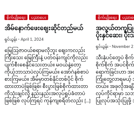
စိုက်ပျိုးရေး
ပညာပေး
စိုက်ပျိုးရေး
ပညာပ
အိမ်နောက်ဖေး‌ဈေးဆိုင်တည်မယ်
အလွယ်တကူပြုလု
ပိုးနှင်ဆေး၊ ပို
ရှင်ယွန်း
April 1, 2024
ရှင်ယွန်း
November 2
မြေသြဇာဝယ်စရာမလိုဘူး ဈေးကလည်း
ကြီးသေး မြေကြီးနဲ့ ပတ်ဝန်းကျင်ကိုလည်း
သီးနှံပင်တွေပဲ စို
ပျက်စီးစေနိုင်သေးတယ်။ မဝယ်နဲ့တော့
စိုက်စိုက် အပင်စိုက်
ကိုယ့်ဘာသာပဲလုပ်ကြမယ်။ အော်ဂဲနစ်စာပဲ
ရောက်ခြင်းဟာ အတူ
စားကြမယ်။ အိမ်မှာတစ်နိုင်တစ်ပိုင် စိုက်
ကြုံတွေ့လာရမယ့်
ထားတာပဲဖြစ်ဖြစ်၊ စီးပွားဖြစ်စိုက်ထားတာ
တယ်။ အခုလိုအချိန်
ကိုသုံးချင်လို့ နည်းနည်းအလုပ်ရှုပ်ခံတာပဲ
လုပ်ကိုင်ရာမှာ 
ဖြစ်ဖြစ် လုပ်ကြရင် ကုန်ကျစရိတ်လည်း […]
ပြုလုပ်အသုံးပြုဖို