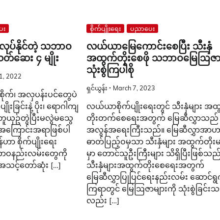
ေး
စိုက်ပျိုးရေး
ပညာပေး
ပ်နိုင်တဲ့ သဘာဝ
လယ်ယာမြေကောင်းစေပြီး သီးနှံ
းသတ်ဆေး ၄ မျိုး
အထွက်တိုးစေဖို သဘာဝမြေဩဇ
သုံးစွဲကြပါစို
1, 2022
ရှင်ယွန်း
March 7, 2023
က်စိုက်၊ အလှပန်းပင်တွေပဲ
ပျိုးခြင်းနဲ့ ပိုး၊ ရောဂါကျ
လယ်ယာစိုက်ပျိုးရေးတွင် သီးနှံများ အထ
ယှဥ်တွဲပြီးမလွဲမသွေ
တိုးတက်စေရေးအတွက် မြေဆီလွှာသည်
 အကြောင်းအရာဖြစ်ပါ
အလွန်အရေးကြီးသည်။ မြေဆီလွှာအာ
ဟာ စိုက်ပျိုးရေး
ဓာတ်ပြည့်ဝမှသာ သီးနှံများ အထွက်တိုး
သဘာဝနည်းလမ်းတွေကို
မှာ တောင်သူဦးကြီးများ သိရှိပြီးဖြစ်သည
့ အသင့်တော်ဆုံး […]
သီးနှံများအထွက်တိုးစေရေးအတွက်
မြေဆီလွှာပြုပြင်ရေးနည်းလမ်း ဆောင်ရွ
ကြရာတွင် မြေဩဇာများကို သုံးစွဲခြင်း
လည်း […]