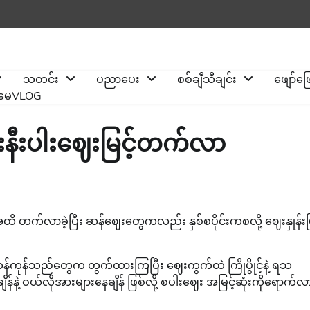
သတင်း
ပညာပေး
စစ်ချီသီချင်း
ဖျော်ဖ
ိုမေVLOG
ံးနီးပါးဈေးမြင့်တက်လာ
ထိ တက်လာခဲ့ပြီး ဆန်ဈေးတွေကလည်း နှစ်စပိုင်းကစလို့ ဈေးနှုန်းမြ
ု့ ဆန်ကုန်သည်တွေက တွက်ထားကြပြီး ဈေးကွက်ထဲ ကြိုပွိုင့်နဲ့ ရသ
့ ဝယ်လိုအားများနေချိန် ဖြစ်လို့ စပါးဈေး အမြင့်ဆုံးကိုရောက်လ