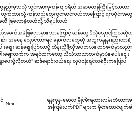
ွေနည်းခဲ့သလို သွင်းအားစုကုန်ကျစရိတ် အဆမတန်ကြီးမြင့်လာတာ
တွက်ထားလို့ ကုန်သည်တွေကွင်းဆင်းဝယ်တာကြောင့် ရက်ပိုင်းအတွ
အထိ ဖြစ်လာခဲ့တယ်လို့ သိရပါတယ်။
ခက်အခဲဖြစ်လာမှာ။ ဘာကြောင့် ဆန်တွေ ဒီလိုလှောင်ကြလဲဆို
့နော်။ အခုနေ လှောင်ထားရင် နောက်လတွေဆို အထွက်နှုန်းနည်းတာနဲ့
းဈေး ဆန်ဈေးဖြစ်လာဖို့ ထိန်းညှိဖို့လိုအပ်တယ်။ တစ်ဖက်မှာလည်း
ာ့ စပါးဈေးတက်က အရင်ထက်တော့ သိသိသာသာတက်မှာပဲ။ စပါးဈေး
ာပေးဖို့လိုတယ်” ဆန်ရောင်းဝယ်ရေး လုပ်ငန်းရှင်တစ်ဦးကပြောပါ
င်
ရန်ကုန်-မော်လမြိုင်မီးရထားလမ်းတံတားအ
Next:
အကြမ်းဖက်PDF များက မိုင်းထောင်ဖျက်ဆ