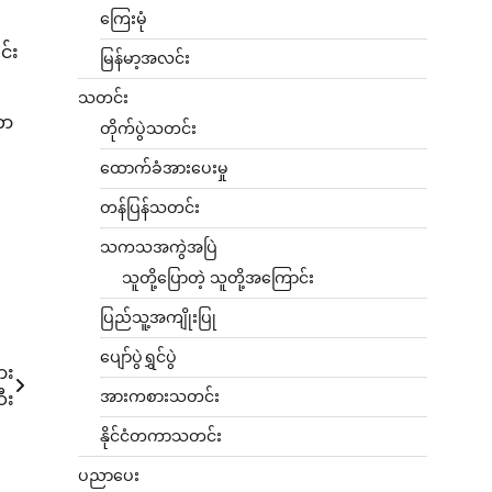
ကြေးမုံ
င်း
မြန်မာ့အလင်း
သတင်း
တာ
တိုက်ပွဲသတင်း
ထောက်ခံအားပေးမှု
တန်ပြန်သတင်း
သကသအကွဲအပြဲ
သူတို့ပြောတဲ့ သူတို့အကြောင်း
ပြည်သူ့အကျိုးပြု
ပျော်ပွဲရွှင်ပွဲ
ား
အားကစားသတင်း
ီး
နိုင်ငံတကာသတင်း
ပညာပေး