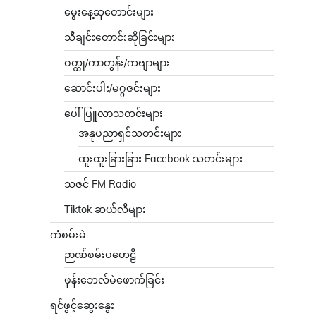
မွေးနေ့ဆုတောင်းများ
သီချင်းတောင်းဆိုခြင်းများ
ဝတ္ထု/ကာတွန်း/ကဗျာများ
ဆောင်းပါး/မဂ္ဂဇင်းများ
ပေါ်ပြူလာသတင်းများ
အနုပညာရှင်သတင်းများ
ထူးထူးခြားခြား Facebook သတင်းများ
သဇင် FM Radio
Tiktok ဆယ်လီများ
ကံစမ်းမဲ
ဉာဏ်စမ်းပဟေဠိ
ဖုန်းဘေလ်မဲဖောက်ခြင်း
ရင်ဖွင့်ဆွေးနွေး