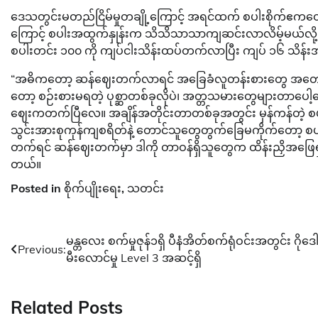
ဒေသတွင်းမတည်ငြိမ်မှုတချို့ကြောင့် အရင်ထက် စပါးစိုက်ဧကတ
ကြောင့် စပါးအထွက်နှုန်းက သိသိသာသာကျဆင်းလာလိမ့်မယ်လို့ 
စပါးတင်း ၁၀၀ ကို ကျပ်ငါးသိန်းထပ်တက်လာပြီး ကျပ် ၁၆ သိန်း
“အဓိကတော့ ဆန်ဈေးတက်လာရင် အခြေခံလူတန်းစားတွေ အတော်အ
တော့ စဉ်းစားမရတဲ့ ပုစ္ဆာတစ်ခုလိုပဲ၊ အတ္တသမားတွေများတာပေါ
ဈေးကတက်ပြီလေ။ အချိန်အတိုင်းတာတစ်ခုအတွင်း မှန်ကန်တဲ့ စပါ
သွင်းအားစုကုန်ကျစရိတ်နဲ့ တောင်သူတွေတွက်ခြေမကိုက်တေ
တက်ရင် ဆန်ဈေးတက်မှာ ဒါကို တာဝန်ရှိသူတွေက ထိန်းညှိအဖြေရှ
တယ်။
Posted in
စိုက်ပျိုးရေး
,
သတင်း
Post
မန္တလေး စက်မှုဇုန်၁ရှိ ပီနံအိတ်စက်ရုံဝင်းအတွင်း ဂိုဒေါ
Previous:
မီးလောင်မှု Level 3 အဆင့်ရှိ
navigation
Related Posts