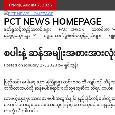
Skip
Friday, August 7, 2026
to
content
PCT NEWS HOMEPAGE
ဖတ်ရှုသင့်သည့်သတင်းများ
FACT CHECK
သတင်းစာ
ရင်ဖွင့်ဆွေးနွေး
ရွေးကောက်ပွဲစိစစ်တွေ့ရှိချက်များ
ပျ
စပါးနဲ့ ဆန်အမျိုးအစားအားလု
Posted on
January 27, 2023
by
ရှင်ယွန်း
ပြည်တွင်း စပါးဈေးဟာ မကြုံစဖူး တင်း ၁၀၀ ကို ကျပ် ၁၆ သိန်းအ
တက်လာတယ်လို့ ဆန်စပါးရောင်းဝယ်သူတွေဆီက သိရပါတယ်။
လာမယ့်နွေနဲ့ မိုးကာလမှာ စပါးအထွက်နှုန်း နည်းနိုင်လိမ့်မယ်လိ
လောက် ဝယ်ယူစုဆောင်းတာတွေကြောင့် တောင်သူစပါးအရနည်းချိန်နဲ
တာလို့ သိရပါတယ်။