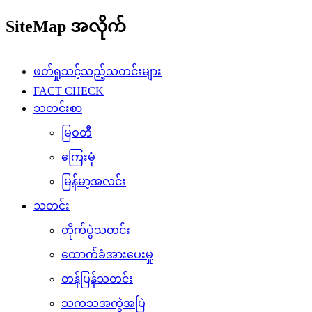
SiteMap အလိုက်
ဖတ်ရှုသင့်သည့်သတင်းများ
FACT CHECK
သတင်းစာ
မြဝတီ
ကြေးမုံ
မြန်မာ့အလင်း
သတင်း
တိုက်ပွဲသတင်း
ထောက်ခံအားပေးမှု
တန်ပြန်သတင်း
သကသအကွဲအပြဲ