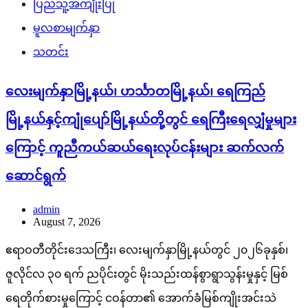
ပြည်သူ့အကျိုးပြု
မူလစာမျက်နှာ
သတင်း
လေးမျက်နှာမြို့နယ်၊ ဟင်္သာတမြို့နယ်၊ ရေကြည်
မြို့နယ်နှင့်ကျုံပျော်မြို့နယ်တို့တွင် ရေကြီးရေလျှံမှုများ
ကြောင့် ကူညီကယ်ဆယ်ရေးလုပ်ငန်းများ ဆက်လက်
ဆောင်ရွက်
admin
August 7, 2026
ဧရာဝတီတိုင်းဒေသကြီး၊ လေးမျက်နှာမြို့နယ်တွင် ၂၀၂၆ခုနှစ်၊
ဇူလိုင်လ ၃၀ ရက် ညပိုင်းတွင် မိုးသည်းထန်စွာရွာသွန်းမှုနှင့် မြစ်
ရေတိုက်စားမှုကြောင့် ငဝန်တာ၏ အောက်ခံမြစ်ကျိုးအင်းသဲ