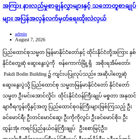
အကြား နားလည်မှုစာချွန်လွှာများနှင့် သဘောတူစာချုပ်
များ အပြန်အလှန်လက်မှတ်ရေးထိုးလဲလှယ်
admin
August 7, 2026
ပြည်ထောင်စုသမ္မတ မြန်မာနိုင်ငံတော်နှင့် ထိုင်းနိုင်ငံတို့အကြား နှစ်
နိုင်ငံတွေ့ဆုံ ဆွေးနွေးပွဲကို ဗန်ကောက်မြို့ရှိ အစိုးရအိမ်တော်၊
Pakdi Bodin Building ၌ ကျင်းပပြုလုပ်သည်။ အဆိုပါတွေ့ဆုံ
ဆွေးနွေးပွဲသို့ ပြည်ထောင်စု သမ္မတမြန်မာနိုင်ငံတော် နိုင်ငံတော်
သမ္မတ ဦးမင်းအောင်လှိုင်၊ ထိုင်းနိုင်ငံဝန်ကြီးချုပ် မစ္စတာ အနုထင်
ချာဝီရကွန်တို့နှင့်အတူ ပြည်ထောင်စုဝန်ကြီးများဖြစ်ကြသည့် ဦး
ခင်မောင်ရီ၊ ဦးတင်မောင်ဆွေ၊ ဦးကိုကိုလွင်၊ ဦးခင်မောင်စိုး၊ ဦး
ထွန်းအုံ၊ ကရင်ပြည်နယ်ဝန်ကြီးချုပ် ဦးစောမြင့်ဦး၊