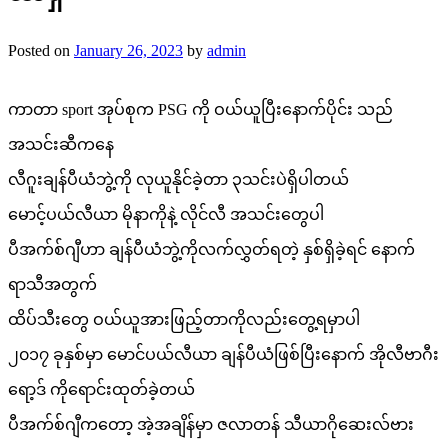
Posted on
January 26, 2023
by
admin
ကာတာ sport အုပ်စုက PSG ကို ဝယ်ယူပြီးနောက်ပိုင်း သည်
အသင်းဆီကနေ
လီဂူးချန်ပီယံဘွဲ့ကို လုယူနိုင်ခဲ့တာ ၃သင်းပဲရှိပါတယ်
မောင့်ပယ်လီယာ မိုနာကိုနဲ့ လိုင်လီ အသင်းတွေပါ
ပီအက်စ်ဂျီဟာ ချန်ပီယံဘွဲ့ကိုလက်လွှတ်ရတဲ့ နှစ်ရှိခဲ့ရင် နောက်
ရာသီအတွက်
ထိပ်သီးတွေ ဝယ်ယူအားဖြည့်တာကိုလည်းတွေ့ရမှာပါ
၂၀၁၇ ခုနှစ်မှာ မောင်ပယ်လီယာ ချန်ပီယံဖြစ်ပြီးနောက် အိုလီဗာဂီး
ရော့ဒ် ကိုရောင်းထုတ်ခဲ့တယ်
ပီအက်စ်ဂျီကတော့ အဲ့အချိန်မှာ ဇလာတန် သီယာဂိုဆေးလ်ဗား