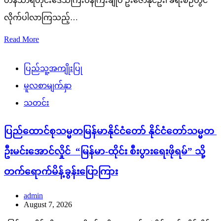
တနင်္သာရီတိုင်းဒေသကြီးဝန်ကြီးချုပ် ဦးဇော်နိုင်ဦး၊ ခရီးစဉ်တွင်
လိုက်ပါလာကြသည့်…
Read More
ပြည်သူ့အကျိုးပြု
မူလစာမျက်နှာ
သတင်း
ပြည်ထောင်စုသမ္မတမြန်မာနိုင်ငံတော် နိုင်ငံတော်သမ္မတ
ဦးမင်းအောင်လှိုင် “မြန်မာ-ထိုင်း စီးပွားရေးဖိုရမ်” သို့
တက်ရောက်မိန့်ခွန်းပြောကြား
admin
August 7, 2026