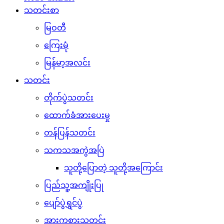
သတင်းစာ
မြဝတီ
ကြေးမုံ
မြန်မာ့အလင်း
သတင်း
တိုက်ပွဲသတင်း
ထောက်ခံအားပေးမှု
တန်ပြန်သတင်း
သကသအကွဲအပြဲ
သူတို့ပြောတဲ့ သူတို့အကြောင်း
ပြည်သူ့အကျိုးပြု
ပျော်ပွဲရွှင်ပွဲ
အားကစားသတင်း