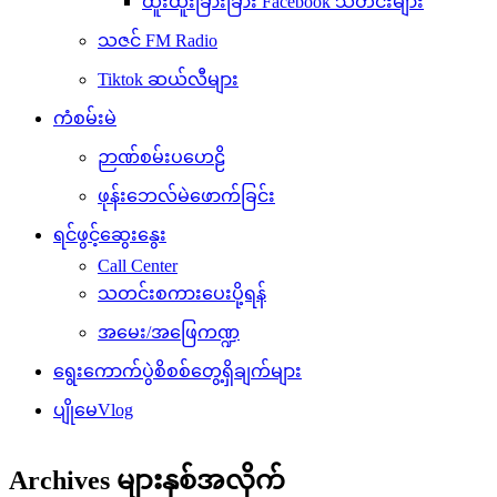
ထူးထူးခြားခြား Facebook သတင်းများ
သဇင် FM Radio
Tiktok ဆယ်လီများ
ကံစမ်းမဲ
ဉာဏ်စမ်းပဟေဠိ
ဖုန်းဘေလ်မဲဖောက်ခြင်း
ရင်ဖွင့်ဆွေးနွေး
Call Center
သတင်းစကားပေးပို့ရန်
အမေး/အဖြေကဏ္ဍ
ရွေးကောက်ပွဲစိစစ်တွေ့ရှိချက်များ
ပျိုမေVlog
Archives များနှစ်အလိုက်