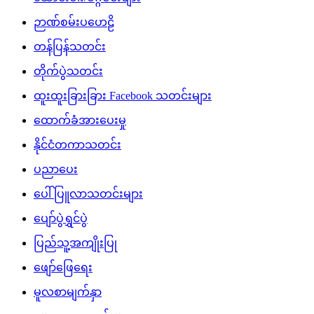
ဉာဏ်စမ်းပဟေဠိ
တန်ပြန်သတင်း
တိုက်ပွဲသတင်း
ထူးထူးခြားခြား Facebook သတင်းများ
ထောက်ခံအားပေးမှု
နိုင်ငံတကာသတင်း
ပညာပေး
ပေါ်ပြူလာသတင်းများ
ပျော်ပွဲရွှင်ပွဲ
ပြည်သူ့အကျိုးပြု
ဖျော်ဖြေရေး
မူလစာမျက်နှာ