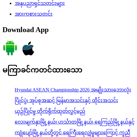
အနုပညာရှင်သတင်းများ
အားကစားသတင်း
Download App
မကြာခင်ကတင်ထားသော
Hyundai ASEAN Championship 2026 အမျိုးသားဘောလုံး
ပြိုင်ပွဲ၊ အုပ်စုအဆင့် မြန်မာအသင်းနှင့် ထိုင်းအသင်း
ယှဉ်ပြိုင်မှု တိုက်ရိုက်ထုတ်လွှင့်မည်
လေးမျက်နှာမြို့နယ်၊ ဟင်္သာတမြို့နယ်၊ ရေကြည်မြို့နယ်နှင့်
ကျုံပျော်မြို့နယ်တို့တွင် ရေကြီးရေလျှံမှုများကြောင့် ကူညီ