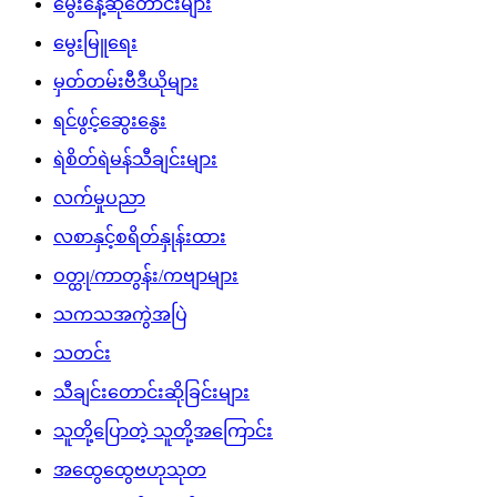
မွေးနေ့ဆုတောင်းများ
မွေးမြူရေး
မှတ်တမ်းဗီဒီယိုများ
ရင်ဖွင့်ဆွေးနွေး
ရဲစိတ်ရဲမန်သီချင်းများ
လက်မှုပညာ
လစာနှင့်စရိတ်နှုန်းထား
ဝတ္ထု/ကာတွန်း/ကဗျာများ
သကသအကွဲအပြဲ
သတင်း
သီချင်းတောင်းဆိုခြင်းများ
သူတို့ပြောတဲ့ သူတို့အကြောင်း
အထွေထွေဗဟုသုတ