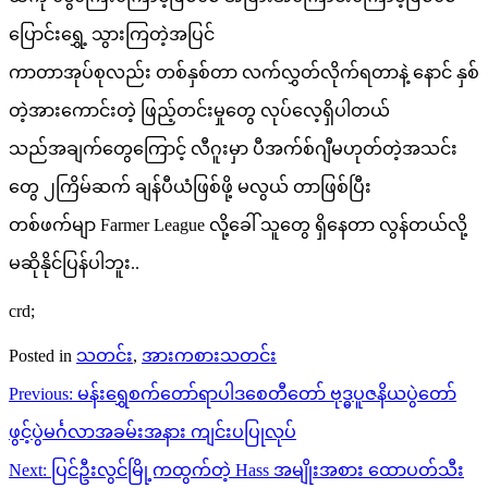
ပြောင်းရွှေ့ သွားကြတဲ့အပြင်
ကာတာအုပ်စုလည်း တစ်နှစ်တာ လက်လွှတ်လိုက်ရတာနဲ့ နောင် နှစ်
တဲ့အားကောင်းတဲ့ ဖြည့်တင်းမှုတွေ လုပ်လေ့ရှိပါတယ်
သည်အချက်တွေကြောင့် လီဂူးမှာ ပီအက်စ်ဂျီမဟုတ်တဲ့အသင်း
တွေ ၂ကြိမ်ဆက် ချန်ပီယံဖြစ်ဖို့ မလွယ် တာဖြစ်ပြီး
တစ်ဖက်မျာ Farmer League လို့ခေါ် သူတွေ ရှိနေတာ လွန်တယ်လို့
မဆိုနိုင်ပြန်ပါဘူး..
crd;
Posted in
သတင်း
,
အားကစားသတင်း
Post
Previous:
မန်းရွှေစက်တော်ရာပါဒစေတီတော် ဗုဒ္ဓပူဇနိယပွဲတော်
navigation
ဖွင့်ပွဲမင်္ဂလာအခမ်းအနား ကျင်းပပြုလုပ်
Next:
ပြင်ဦးလွင်မြို့ကထွက်တဲ့ Hass အမျိုးအစား ထောပတ်သီး