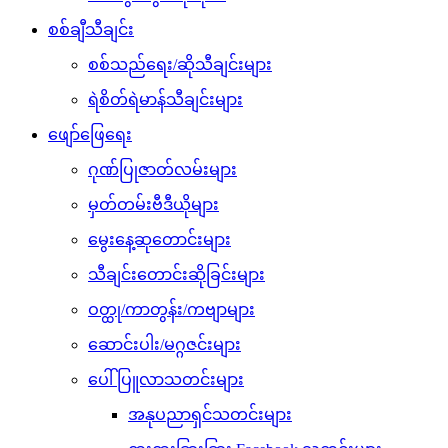
စစ်ချီသီချင်း
စစ်သည်ရေး/ဆိုသီချင်းများ
ရဲစိတ်ရဲမာန်သီချင်းများ
ဖျော်ဖြေရေး
ဂုဏ်ပြုဇာတ်လမ်းများ
မှတ်တမ်းဗီဒီယိုများ
မွေးနေ့ဆုတောင်းများ
သီချင်းတောင်းဆိုခြင်းများ
ဝတ္ထု/ကာတွန်း/ကဗျာများ
ဆောင်းပါး/မဂ္ဂဇင်းများ
ပေါ်ပြူလာသတင်းများ
အနုပညာရှင်သတင်းများ