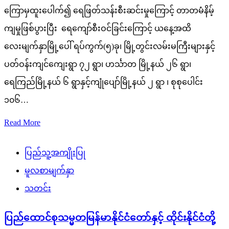
ကြောမှထူးပေါက်၍ ရေဖြတ်သန်းစီးဆင်းမှုကြောင့် တာတမံနိမ့်
ကျမှုဖြစ်ပွားပြီး ရေကျော်စီးဝင်ခြင်းကြောင့် ယနေ့အထိ
လေးမျက်နှာမြို့ပေါ် ရပ်ကွက်(၅)ခု၊ မြို့တွင်းလမ်းမကြီးများနှင့်
ပတ်ဝန်းကျင်ကျေးရွာ ၇၂ ရွာ၊ ဟင်္သာတ မြို့နယ် ၂၆ ရွာ၊
ရေကြည်မြို့နယ် ၆ ရွာနှင့်ကျုံပျော်မြို့နယ် ၂ ရွာ ၊ စုစုပေါင်း
၁၀၆…
Read More
ပြည်သူ့အကျိုးပြု
မူလစာမျက်နှာ
သတင်း
ပြည်ထောင်စုသမ္မတမြန်မာနိုင်ငံတော်နှင့် ထိုင်းနိုင်ငံတို့