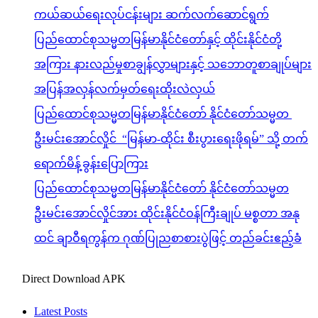
ကယ်ဆယ်ရေးလုပ်ငန်းများ ဆက်လက်ဆောင်ရွက်
ပြည်ထောင်စုသမ္မတမြန်မာနိုင်ငံတော်နှင့် ထိုင်းနိုင်ငံတို့
အကြား နားလည်မှုစာချွန်လွှာများနှင့် သဘောတူစာချုပ်များ
အပြန်အလှန်လက်မှတ်ရေးထိုးလဲလှယ်
ပြည်ထောင်စုသမ္မတမြန်မာနိုင်ငံတော် နိုင်ငံတော်သမ္မတ
ဦးမင်းအောင်လှိုင် “မြန်မာ-ထိုင်း စီးပွားရေးဖိုရမ်” သို့ တက်
ရောက်မိန့်ခွန်းပြောကြား
ပြည်ထောင်စုသမ္မတမြန်မာနိုင်ငံတော် နိုင်ငံတော်သမ္မတ
ဦးမင်းအောင်လှိုင်အား ထိုင်းနိုင်ငံဝန်ကြီးချုပ် မစ္စတာ အနု
ထင် ချာဝီရကွန်က ဂုဏ်ပြုညစာစားပွဲဖြင့် တည်ခင်းဧည့်ခံ
Direct Download APK
Latest Posts