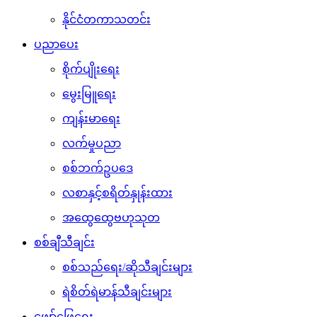
နိုင်ငံတကာသတင်း
ပညာပေး
စိုက်ပျိုးရေး
မွေးမြူရေး
ကျန်းမာရေး
လက်မှုပညာ
စစ်ဘက်ဥပဒေ
လစာနှင့်စရိတ်နှုန်းထား
အထွေထွေဗဟုသုတ
စစ်ချီသီချင်း
စစ်သည်ရေး/ဆိုသီချင်းများ
ရဲစိတ်ရဲမာန်သီချင်းများ
ဖျော်ဖြေရေး