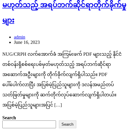
မဟုတ်သည့် အရပ်ဘက်ဆိုင်ရာတိုက်ခိုက်မှု
များ
admin
June 16, 2023
NUG/CRPH လက်အောက်ခံ အကြမ်းဖက် PDF များသည့် နိုင်ငံ
တစ်ဝန်းရှိစစ်ရေးပစ်မှတ်မဟုတ်သည့် အရပ်ဘက်ဆိုင်ရာ
အဆောက်အဦးများကို တိုက်ခိုက်လျက်ရှိပါသည်။ PDF
ပေါ်ပေါက်လာပြီး အပြစ်မဲ့ပြည်သူများကို ဒလန်အမည်တပ်
သတ်ဖြတ်မှုများကို ဆက်တိုက်လုပ်ဆောက်လျက်ရှိပါတယ်။
အပြစ်မဲ့ပြည်သူများအပြင် […]
Search
Search