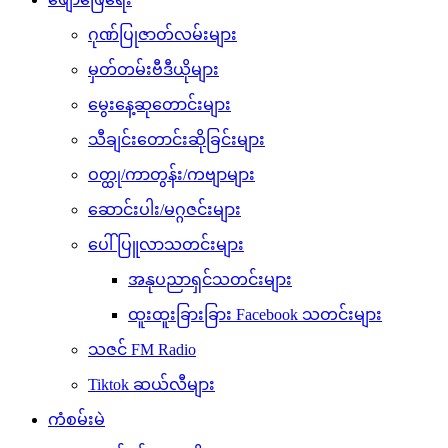
ဂုဏ်ပြုဇာတ်လမ်းများ
မှတ်တမ်းဗီဒီယိုများ
မွေးနေ့ဆုတောင်းများ
သီချင်းတောင်းဆိုခြင်းများ
ဝတ္ထု/ကာတွန်း/ကဗျာများ
ဆောင်းပါး/မဂ္ဂဇင်းများ
ပေါ်ပြူလာသတင်းများ
အနုပညာရှင်သတင်းများ
ထူးထူးခြားခြား Facebook သတင်းများ
သဇင် FM Radio
Tiktok ဆယ်လီများ
ကံစမ်းမဲ