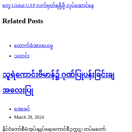
တွေ Global GAP လက်မှတ်ရရှိဖို့ လုပ်ဆောင်နေ
Related Posts
ထောက်ခံအားပေးမှု
သတင်း
သူရဲကောင်းဗိမာန်၌ ဂုဏ်ပြုပန်းခြင်းချ
အလေးပြု
အေးခင်
March 28, 2024
နိုင်ငံတော်စီမံအုပ်ချုပ်ရေးကောင်စီဥက္ကဋ္ဌ၊ တပ်မတော်