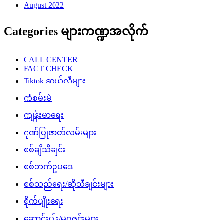
August 2022
Categories များကဏ္ဍအလိုက်
CALL CENTER
FACT CHECK
Tiktok ဆယ်လီများ
ကံစမ်းမဲ
ကျန်းမာရေး
ဂုဏ်ပြုဇာတ်လမ်းများ
စစ်ချီသီချင်း
စစ်ဘက်ဥပဒေ
စစ်သည်ရေး/ဆိုသီချင်းများ
စိုက်ပျိုးရေး
ဆောင်းပါး/မဂ္ဂဇင်းများ