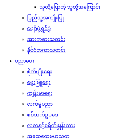
သူတို့ပြောတဲ့ သူတို့အကြောင်း
ပြည်သူ့အကျိုးပြု
ပျော်ပွဲရွှင်ပွဲ
အားကစားသတင်း
နိုင်ငံတကာသတင်း
ပညာပေး
စိုက်ပျိုးရေး
မွေးမြူရေး
ကျန်းမာရေး
လက်မှုပညာ
စစ်ဘက်ဥပဒေ
လစာနှင့်စရိတ်နှုန်းထား
အထွေထွေဗဟုသုတ