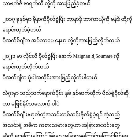
လာဗက်ဇီ ဗာရက်တီ တို့ကို အားဖြည့်ခဲ့တယ်
၂၀၁၇ ခုနှစ်မှာ မိုနာကိုဗိုလ်စွဲပြီး ဘာနာဒို ဘာကာယိုကို မန်ဒီ တို့ကို
ရောင်းထုတ်ခဲ့တယ်
ပီအက်စ်ဂျီက အမ်ဘာပေ နေမာ တို့ကိုအားဖြည့်လိုက်တယ်
၂၀၂၁ မှာ လိုင်လီ ဗိုလ်စွဲပြီး နောက် Maignan နဲ့ Soumare ကို
ရောင်းထုတ်လိုက်တယ်
ပီအက်ဂျီက ပုံပါအတိုင်းအားဖြည့်လိုက်ပါတယ်
လီဂူးမှာ သည်ဘက်နောက်ပိုင်း နှစ် နှစ်ဆက်တိုက် ဗိုလ်စွဲဗိုလ်ဆို
တာ မဖြစ်နိုင်သလောက် ပါပဲ
ပီအက်စ်ဂျီ မဟုတ်တဲ့အသင်းတစ်သင်းဗိုလ်စွဲခဲ့ရင် အဲ့သည်
အသင်းရဲ့ အဓိက ကစားသမားတွေဟာ အခြားအသင်းတွေ
ဆီကို ငွေကြေးကြောင့်ဖြစ်စေ အခြားအကြောင်းကြောင့်ဖြစ်စေ