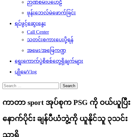
ဉာဏ်စမ်းပဟေဠိ
ဖုန်းဘေလ်မဲဖောက်ခြင်း
ရင်ဖွင့်ဆွေးနွေး
Call Center
သတင်းစကားပေးပို့ရန်
အမေး/အဖြေကဏ္ဍ
ရွေးကောက်ပွဲစိစစ်တွေ့ရှိချက်များ
ပျိုမေVlog
Search
for:
ကာတာ sport အုပ်စုက PSG ကို ဝယ်ယူပြီး
နောက်ပိုင်း ချန်ပီယံဘွဲ့ကို ယူနိုင်သူ ၃သင်း
သာရှိ