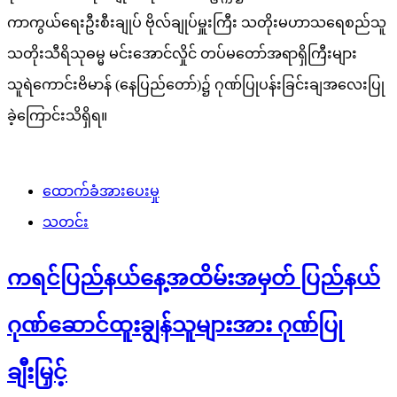
ကာကွယ်ရေးဦးစီးချုပ် ဗိုလ်ချုပ်မှူးကြီး သတိုးမဟာသရေစည်သူ
သတိုးသီရိသုဓမ္မ မင်းအောင်လှိုင် တပ်မတော်အရာရှိကြီးများ
သူရဲကောင်းဗိမာန် (နေပြည်တော်)၌ ဂုဏ်ပြုပန်းခြင်းချအလေးပြု
ခဲ့ကြောင်းသိရှိရ။
ထောက်ခံအားပေးမှု
သတင်း
ကရင်ပြည်နယ်နေ့အထိမ်းအမှတ် ပြည်နယ်
ဂုဏ်ဆောင်ထူးချွန်သူများအား ဂုဏ်ပြု
ချီးမြှင့်