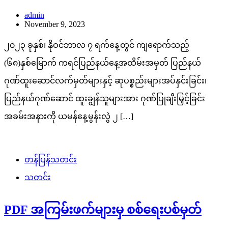
admin
November 9, 2023
၂၀၂၃ ခုနှစ်၊ နိုဝင်ဘာလ ၇ ရက်နေ့တွင် ကျရောက်သည့်
(၆၈)နှစ်မြောက် ကရင်ပြည်နယ်နေ့အထိမ်းအမှတ် ပြည်နယ်
ဂုဏ်ထူးဆောင်လက်မှတ်များနှင့် ဆုပစ္စည်းများအပ်နှင်းခြင်း၊
ပြည်နယ်ဂုဏ်ဆောင် ထူးချွန်သူများအား ဂုဏ်ပြုချီးမြှင့်ခြင်း
အခမ်းအနားကို ယမန်နေ့မွန်းလွဲ ၂ […]
တန်ပြန်သတင်း
သတင်း
PDF အကြမ်းဖက်များမှ စစ်ရေးပစ်မှတ်