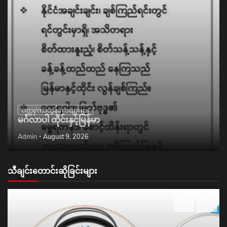
ဝတ္ထု/ကာတွန်း/ကဗျာများ
မင်္ဂလာပါ ထိုင်းနှင့်မြန်မာ
Admin
August 9, 2026
သီချင်းတောင်းဆိုခြင်းများ