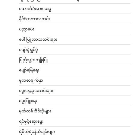
ထောက်ခံအားပေးမှု
နိုင်ငံတကာသတင်း
ပညာပေး
ပေါ်ပြူလာသတင်းများ
ပျော်ပွဲရွှင်ပွဲ
ပြည်သူ့အကျိုးပြု
ဖျော်ဖြေရေး
မူလစာမျက်နှာ
မွေးနေ့ဆုတောင်းများ
မွေးမြူရေး
မှတ်တမ်းဗီဒီယိုများ
ရင်ဖွင့်ဆွေးနွေး
ရဲစိတ်ရဲမန်သီချင်းများ