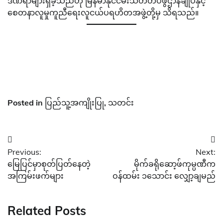
ဒဏ်ရာများရှိခဲ့သည်ဟု မြန်မာနိုင်ငံမီးသတ်တပ်ဖွဲဌာနချုပ်နှင့်
စေတနာလူမှုကူညီရေးလူငယ်ပရဟိတအဖွဲ့တို့မှ သိရသည်။
Posted in
ပြည်သူ့အကျိုးပြု
,
သတင်း
Post
Previous:
Next:
navigation
မြေပြင်မှာစုတ်ပြတ်နေတဲ့
မိုက်ခရိုဆော့ဖ်ကုမ္ပဏီက
အကြမ်းဖက်များ
ဝန်ထမ်း ၁သောင်း လျှော့ချမည်
Related Posts