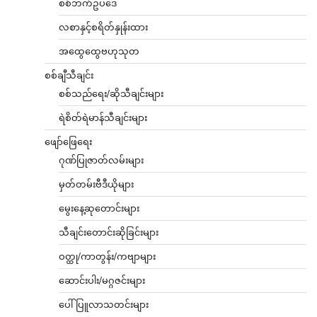
စစ်ဘက်ဥပဒေ
လစာနှင့်စရိတ်နှုန်းထား
အထွေထွေဗဟုသုတ
စစ်ချီသီချင်း
စစ်သည်ရေး/ဆိုသီချင်းများ
ရဲစိတ်ရဲမာန်သီချင်းများ
ဖျော်ဖြေရေး
ဂုဏ်ပြုဇာတ်လမ်းများ
မှတ်တမ်းဗီဒီယိုများ
မွေးနေ့ဆုတောင်းများ
သီချင်းတောင်းဆိုခြင်းများ
ဝတ္ထု/ကာတွန်း/ကဗျာများ
ဆောင်းပါး/မဂ္ဂဇင်းများ
ပေါ်ပြူလာသတင်းများ