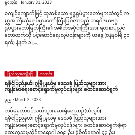
ရှင်ယွန်း
January 31, 2023
စကျင်ကျောက်ဖြင့် ထုဆစ်သော ဗုဒ္ဓရုပ်ပွားတော်များထဲတွင် က
မ္ဘာ့အကြီးဆုံး ရုပ်ပွားတော်ကြီးဖြစ်လာမည့် မာရဝိဇယဗုဒ္ဓ
ရုပ်ပွားတော်မြတ်ကြီး၏ အစိတ်အပိုင်းကြီးအား ရတနာပုလ္လင်
တော်ထက်သို ပင့်ဆောင်ရေးလုပ်ငန်းများကို ယနေ့ (ဇန်နဝါရီ ၃၁
ရက်) နံနက် ၁ […]
ပြည်သူ့အကျိုးပြု
သတင်း
ရခိုင်ပြည်နယ်၊ ဂွမြို့နယ်မှ ဒေသခံ ပြည်သူများအား
ကျန်းမာရေးစောင့်ရှောက်မှုလုပ်ငန်းများ စတင်ဆောင်ရွက်
ပုည
March 2, 2023
တပ်မတော်ပင်လယ်သွားဆေးရုံရေယာဉ်(သံလွင်)
ရခိုင်ပြည်နယ်၊ ဂွမြို့နယ်မှ ဒေသခံ ပြည်သူများအား
ကျန်းမာရေးစောင့်ရှောက်မှုလုပ်ငန်းများ စတင်ဆောင်ရွက်ခဲ့ရာ
ဆေးကုသမှုဆိုင်ရာရောဂါ ၁၀၉ ဦး၊ ခွဲစိတ်ရောဂါ ၄၃ ဦး၊