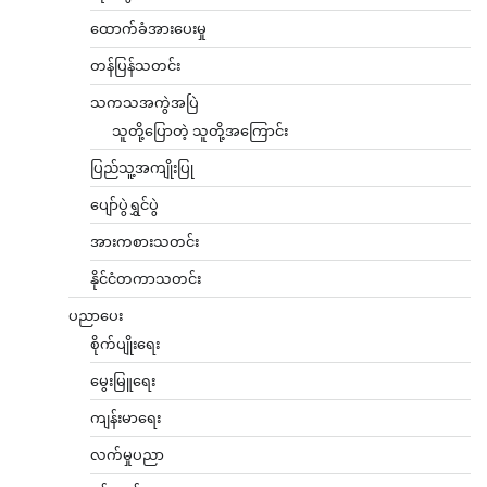
ထောက်ခံအားပေးမှု
တန်ပြန်သတင်း
သကသအကွဲအပြဲ
သူတို့ပြောတဲ့ သူတို့အကြောင်း
ပြည်သူ့အကျိုးပြု
ပျော်ပွဲရွှင်ပွဲ
အားကစားသတင်း
နိုင်ငံတကာသတင်း
ပညာပေး
စိုက်ပျိုးရေး
မွေးမြူရေး
ကျန်းမာရေး
လက်မှုပညာ