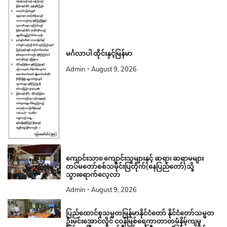
မင်္ဂလာပါ ထိုင်းနှင့်မြန်မာ
Admin
August 9, 2026
ကျောင်းသား၊ ကျောင်းသူများနှင့် ဆရာ၊ ဆရာမများ
တပ်မတော်စစ်သမိုင်းပြတိုက်(နေပြည်တော်)သို့
သွားရောက်လေ့လာ
Admin
August 9, 2026
ပြည်ထောင်စုသမ္မတမြန်မာနိုင်ငံတော် နိုင်ငံတော်သမ္မတ
ဦးမင်းအောင်လှိုင် ငဝန်မြစ်ရေကာတာတမံနိမ့်ကျမှု