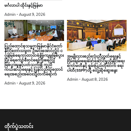
မင်္ဂလာပါ ထိုင်းနှင့်မြန်မာ
Admin
August 9, 2026
ပြည်ထောင်စုသမ္မတမြန်မာနိုင်ငံတော်
နိုင်ငံတော်သမ္မတ ဦးမင်းအောင်လှိုင် င
ဝန်မြစ်ရေကာတာတမံနိမ့်ကျမှုဖြစ်ပွား
အမျိုးသားစည်းလုံးညီညွတ်ရေးနှင့်
ပြီး ရေကျော်စီးဝင်ရေကြီးရေလျှံ
ငြိမ်းချမ်းရေးဖော်ဆောင်မှုညှိနှိုင်းရေး
ဖြစ်ပွားမှုနှင့်ပတ်သက်၍ ကူညီ
ကော်မတီနှင့် ရှမ်းပြည်တိုးတက် ရေး
ကယ်ဆယ်ရေးနှင့် ပြန်လည်ထူထောင်
ပါတီ(SSPP)တို့ တွေ့ဆုံဆွေးနွေး
ရေးအစည်းအဝေးသို့တက်ရောက်
Admin
August 8, 2026
Admin
August 9, 2026
တိုက်ပွဲသတင်း