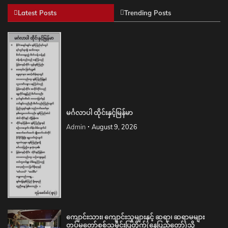
Latest Posts
Trending Posts
မင်္ဂလာပါ ထိုင်းနှင့်မြန်မာ
Admin
August 9, 2026
ကျောင်းသား၊ ကျောင်းသူများနှင့် ဆရာ၊ ဆရာမများ
တပ်မတော်စစ်သမိုင်းပြတိုက်(နေပြည်တော်)သို့