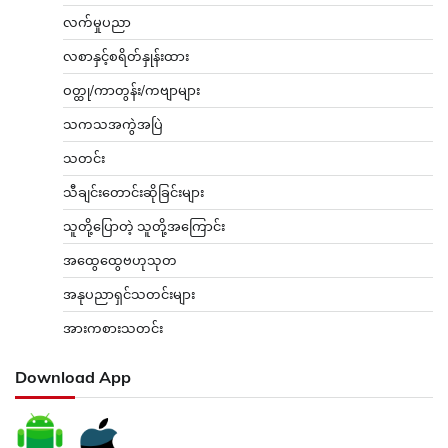
လက်မှုပညာ
လစာနှင့်စရိတ်နှုန်းထား
ဝတ္ထု/ကာတွန်း/ကဗျာများ
သကသအကွဲအပြဲ
သတင်း
သီချင်းတောင်းဆိုခြင်းများ
သူတို့ပြောတဲ့ သူတို့အကြောင်း
အထွေထွေဗဟုသုတ
အနုပညာရှင်သတင်းများ
အားကစားသတင်း
Download App