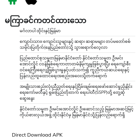
မကြာခင်ကတင်ထားသော
မင်္ဂလာပါ ထိုင်းနှင့်မြန်မာ
ကျောင်းသား၊ ကျောင်းသူများနှင့် ဆရာ၊ ဆရာမများ တပ်မတော်စစ်
သမိုင်းပြတိုက်(နေပြည်တော်)သို့ သွားရောက်လေ့လာ
ပြည်ထောင်စုသမ္မတမြန်မာနိုင်ငံတော် နိုင်ငံတော်သမ္မတ ဦးမင်း
အောင်လှိုင် ငဝန်မြစ်ရေကာတာတမံနိမ့်ကျမှုဖြစ်ပွားပြီး ရေကျော်စီး
ဝင်ရေကြီးရေလျှံဖြစ်ပွားမှုနှင့်ပတ်သက်၍ ကူညီကယ်ဆယ်ရေးနှင့်
ပြန်လည်ထူထောင်ရေးအစည်းအဝေးသို့တက်ရောက်
အမျိုးသားစည်းလုံးညီညွတ်ရေးနှင့်ငြိမ်းချမ်းရေးဖော်ဆောင်မှုညှိနှိုင်း
ရေးကော်မတီနှင့် ရှမ်းပြည်တိုးတက် ရေးပါတီ(SSPP)တို့ တွေ့ဆုံ
ဆွေးနွေး
နိုင်ငံတော်သမ္မတ ဦးမင်းအောင်လှိုင် ဦးဆောင်သည့် မြန်မာအဆင့်မြင့်
ကိုယ်စားလှယ်အဖွဲ့ ထိုင်းနိုင်ငံမှ မြန်မာနိုင်ငံသို့ပြန်လည်ရောက်ရှိ
Direct Download APK