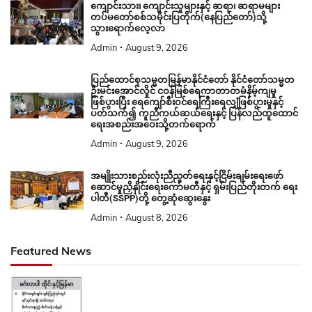
ကျောင်းသား၊ ကျောင်းသူများနှင့် ဆရာ၊ ဆရာမများ
တပ်မတော်စစ်သမိုင်းပြတိုက်(နေပြည်တော်)သို့
သွားရောက်လေ့လာ
Admin
August 9, 2026
ပြည်ထောင်စုသမ္မတမြန်မာနိုင်ငံတော် နိုင်ငံတော်သမ္မတ
ဦးမင်းအောင်လှိုင် ငဝန်မြစ်ရေကာတာတမံနိမ့်ကျမှု
ဖြစ်ပွားပြီး ရေကျော်စီးဝင်ရေကြီးရေလျှံဖြစ်ပွားမှုနှင့်
ပတ်သက်၍ ကူညီကယ်ဆယ်ရေးနှင့် ပြန်လည်ထူထောင်
ရေးအစည်းအဝေးသို့တက်ရောက်
Admin
August 9, 2026
အမျိုးသားစည်းလုံးညီညွတ်ရေးနှင့်ငြိမ်းချမ်းရေးဖော်
ဆောင်မှုညှိနှိုင်းရေးကော်မတီနှင့် ရှမ်းပြည်တိုးတက် ရေး
ပါတီ(SSPP)တို့ တွေ့ဆုံဆွေးနွေး
Admin
August 8, 2026
Featured News