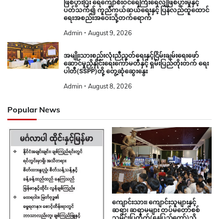
ဖြစ်ပွားပြီး ရေကျော်စီးဝင်ရေကြီးရေလျှံဖြစ်ပွားမှုနှင့်
ပတ်သက်၍ ကူညီကယ်ဆယ်ရေးနှင့် ပြန်လည်ထူထောင်
ရေးအစည်းအဝေးသို့တက်ရောက်
Admin
August 9, 2026
အမျိုးသားစည်းလုံးညီညွတ်ရေးနှင့်ငြိမ်းချမ်းရေးဖော်
ဆောင်မှုညှိနှိုင်းရေးကော်မတီနှင့် ရှမ်းပြည်တိုးတက် ရေး
ပါတီ(SSPP)တို့ တွေ့ဆုံဆွေးနွေး
Admin
August 8, 2026
Popular News
ကျောင်းသား၊ ကျောင်းသူများနှင့်
ဆရာ၊ ဆရာမများ တပ်မတော်စစ်
သမိုင်းပြတိုက်(နေပြည်တော်)သို့