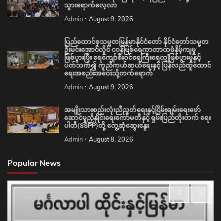
သွားရောက်လေ့လာ
Admin
August 9, 2026
ပြည်ထောင်စုသမ္မတမြန်မာနိုင်ငံတော် နိုင်ငံတော်သမ္မတ
ဦးမင်းအောင်လှိုင် ငဝန်မြစ်ရေကာတာတမံနိမ့်ကျမှု
ဖြစ်ပွားပြီး ရေကျော်စီးဝင်ရေကြီးရေလျှံဖြစ်ပွားမှုနှင့်
ပတ်သက်၍ ကူညီကယ်ဆယ်ရေးနှင့် ပြန်လည်ထူထောင်
ရေးအစည်းအဝေးသို့တက်ရောက်
Admin
August 9, 2026
အမျိုးသားစည်းလုံးညီညွတ်ရေးနှင့်ငြိမ်းချမ်းရေးဖော်
ဆောင်မှုညှိနှိုင်းရေးကော်မတီနှင့် ရှမ်းပြည်တိုးတက် ရေး
ပါတီ(SSPP)တို့ တွေ့ဆုံဆွေးနွေး
Admin
August 8, 2026
Popular News