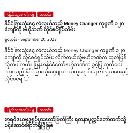
ပြည်သူ့အကျိုးပြု
သတင်း
နိုင်ငံခြားသုံးငွေ လဲလှယ်သည့် Money Changer ကုမ္ပဏီ ၁၂၀
ကျော်ကို ဗဟိုဘဏ် လိုင်စင်ရုပ်သိမ်း
ရှင်ယွန်း
September 20, 2023
နိုင်ငံခြားသုံးငွေ လဲလှယ်သည့် Money Changer ကုမ္ပဏီ ၁၂၀
ကျော်ကို လိုင်စင်ရုပ်သိမ်း လိုက်တယ်လို့ဗဟိုဘဏ်က ထုတ်ပြန်
လိုက်ပါတယ်။ မြန်မာနိုင်ငံတော်ဗဟိုဘဏ်က ခွင့်ပြုထုတ်ပေး
ထားသည့် နိုင်ငံခြားသုံးငွေများ ဝယ်ယူရောင်းချ လဲလှယ်ပေးခွင့်
လိုင်စင်ရ […]
ပြည်သူ့အကျိုးပြု
သတင်း
မာရဝိဇယဗုဒ္ဓရုပ်ပွားတော်မြတ်ကြီး ရတနာပုလ္လင်တော်ထက်သို့
ပင့်ဆောင်ရောက်ရှိပြီဖြစ်