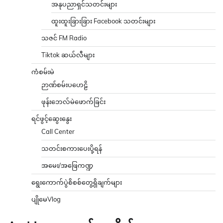
အနုပညာရှင်သတင်းများ
ထူးထူးခြားခြား Facebook သတင်းများ
သဇင် FM Radio
Tiktok ဆယ်လီများ
ကံစမ်းမဲ
ဉာဏ်စမ်းပဟေဠိ
ဖုန်းဘေလ်မဲဖောက်ခြင်း
ရင်ဖွင့်ဆွေးနွေး
Call Center
သတင်းစကားပေးပို့ရန်
အမေး/အဖြေကဏ္ဍ
ရွေးကောက်ပွဲစိစစ်တွေ့ရှိချက်များ
ပျိုမေVlog