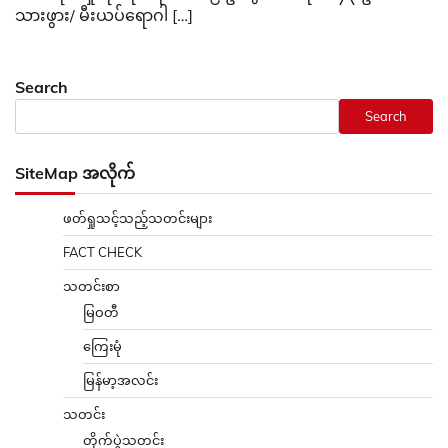
သားဖွား/ မီးယပ်ရောဂါ […]
Search
Search
SiteMap အလိုက်
ဖတ်ရှုသင့်သည့်သတင်းများ
FACT CHECK
သတင်းစာ
မြဝတီ
ကြေးမုံ
မြန်မာ့အလင်း
သတင်း
တိုက်ပွဲသတင်း