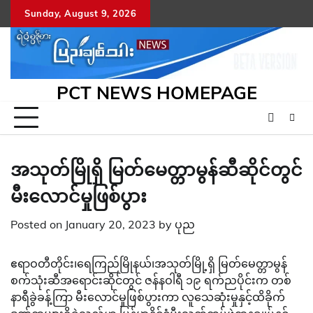
Skip
Sunday, August 9, 2026
to
content
PCT NEWS HOMEPAGE
အသုတ်မြိုရှိ မြတ်မေတ္တာမွန်ဆီဆိုင်တွင်
မီးလောင်မှုဖြစ်ပွား
Posted on
January 20, 2023
by
ပုည
ဧရာဝတီတိုင်း၊ရေကြည်မြိုနယ်၊အသုတ်မြို့ရှိ မြတ်မေတ္တာမွန်
စက်သုံးဆီအရောင်းဆိုင်တွင် ဇန်နဝါရီ ၁၉ ရက်ညပိုင်းက တစ်
နာရီခွဲခန့်ကြာ မီးလောင်မှုဖြစ်ပွားကာ လူသေဆုံးမှုနှင့်ထိခိုက်