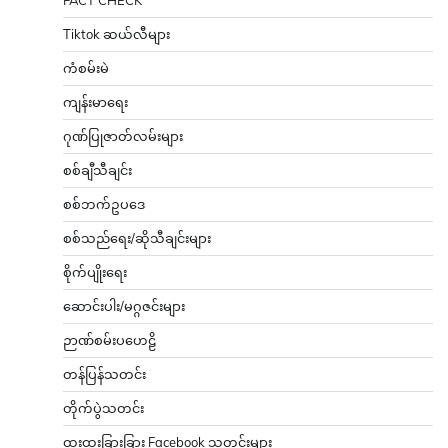
Tiktok ဆယ်လီများ
ကံစမ်းမဲ
ကျန်းမာရေး
ဂုဏ်ပြုဇာတ်လမ်းများ
စစ်ချီသီချင်း
စစ်ဘက်ဥပဒေ
စစ်သည်ရေး/ဆိုသီချင်းများ
စိုက်ပျိုးရေး
ဆောင်းပါး/မဂ္ဂဇင်းများ
ဉာဏ်စမ်းပဟေဠိ
တန်ပြန်သတင်း
တိုက်ပွဲသတင်း
ထူးထူးခြားခြား Facebook သတင်းများ