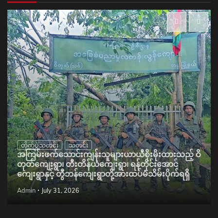
တိုက်ပွဲသတင်း
သတင်း
အကြမ်းဖက်သောင်းကျန်းသူများယာယီစိုးမိုးထားသည့် ဝိ
တုတ်ကျေးရွာ၊ တီးတိန်ယံကျေးရွာ၊ ရန်တိုင်းအောင်
ကျေးရွာနှင့် တွီဘန်ကျေးရွာတို့အားထပ်မံသိမ်းပိုက်ရရှိ
Admin
July 31, 2026