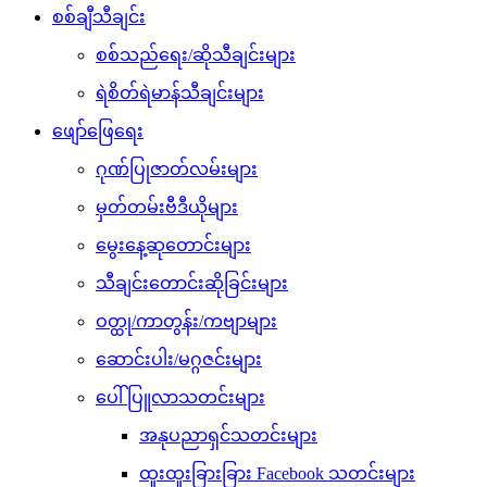
စစ်ချီသီချင်း
စစ်သည်ရေး/ဆိုသီချင်းများ
ရဲစိတ်ရဲမာန်သီချင်းများ
ဖျော်ဖြေရေး
ဂုဏ်ပြုဇာတ်လမ်းများ
မှတ်တမ်းဗီဒီယိုများ
မွေးနေ့ဆုတောင်းများ
သီချင်းတောင်းဆိုခြင်းများ
ဝတ္ထု/ကာတွန်း/ကဗျာများ
ဆောင်းပါး/မဂ္ဂဇင်းများ
ပေါ်ပြူလာသတင်းများ
အနုပညာရှင်သတင်းများ
ထူးထူးခြားခြား Facebook သတင်းများ