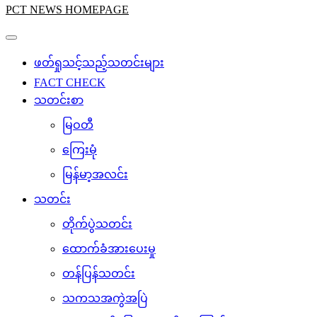
PCT NEWS HOMEPAGE
ဖတ်ရှုသင့်သည့်သတင်းများ
FACT CHECK
သတင်းစာ
မြဝတီ
ကြေးမုံ
မြန်မာ့အလင်း
သတင်း
တိုက်ပွဲသတင်း
ထောက်ခံအားပေးမှု
တန်ပြန်သတင်း
သကသအကွဲအပြဲ