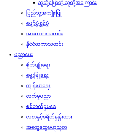
သူတို့ပြောတဲ့ သူတို့အကြောင်း
ပြည်သူ့အကျိုးပြု
ပျော်ပွဲရွှင်ပွဲ
အားကစားသတင်း
နိုင်ငံတကာသတင်း
ပညာပေး
စိုက်ပျိုးရေး
မွေးမြူရေး
ကျန်းမာရေး
လက်မှုပညာ
စစ်ဘက်ဥပဒေ
လစာနှင့်စရိတ်နှုန်းထား
အထွေထွေဗဟုသုတ