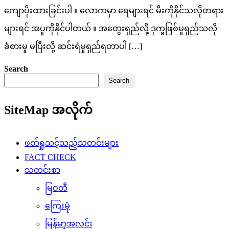
ကျောပိုးထားခြင်းပါ ။ လောကမှာ ရေများရင် မီးကိုနိုင်သလိုတရား
များရင် အပူကိုနိုင်ပါတယ် ။ အတွေးရှည်လို့ ဒုက္ခဖြစ်မှုရှည်သလို
ခံစားမှု မပြီးလို့ ဆင်းရဲမှုရှည်ရတာပါ […]
Search
Search
SiteMap အလိုက်
ဖတ်ရှုသင့်သည့်သတင်းများ
FACT CHECK
သတင်းစာ
မြဝတီ
ကြေးမုံ
မြန်မာ့အလင်း