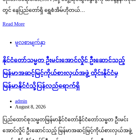
တွင် နေပြည်တော်ရှိ ရွှေစံအိမ်ဟိုတယ်…
Read More
မူလစာမျက်နှာ
နိုင်ငံတော်သမ္မတ ဦးမင်းအောင်လှိုင် ဦးဆောင်သည့်
မြန်မာအဆင့်မြင့်ကိုယ်စားလှယ်အဖွဲ့ ထိုင်းနိုင်ငံမှ
မြန်မာနိုင်ငံသို့ပြန်လည်ရောက်ရှိ
admin
August 8, 2026
ပြည်ထောင်စုသမ္မတမြန်မာနိုင်ငံတော်နိုင်ငံတော်သမ္မတ ဦးမင်း
အောင်လှိုင် ဦးဆောင်သည့် မြန်မာအဆင့်မြင့်ကိုယ်စားလှယ်အဖွဲ့