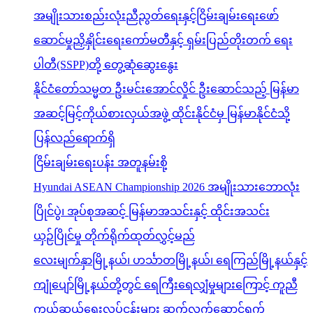
အမျိုးသားစည်းလုံးညီညွတ်ရေးနှင့်ငြိမ်းချမ်းရေးဖော်
ဆောင်မှုညှိနှိုင်းရေးကော်မတီနှင့် ရှမ်းပြည်တိုးတက် ရေး
ပါတီ(SSPP)တို့ တွေ့ဆုံဆွေးနွေး
နိုင်ငံတော်သမ္မတ ဦးမင်းအောင်လှိုင် ဦးဆောင်သည့် မြန်မာ
အဆင့်မြင့်ကိုယ်စားလှယ်အဖွဲ့ ထိုင်းနိုင်ငံမှ မြန်မာနိုင်ငံသို့
ပြန်လည်ရောက်ရှိ
ငြိမ်းချမ်းရေးပန်း အတူနမ်းစို့
Hyundai ASEAN Championship 2026 အမျိုးသားဘောလုံး
ပြိုင်ပွဲ၊ အုပ်စုအဆင့် မြန်မာအသင်းနှင့် ထိုင်းအသင်း
ယှဉ်ပြိုင်မှု တိုက်ရိုက်ထုတ်လွှင့်မည်
လေးမျက်နှာမြို့နယ်၊ ဟင်္သာတမြို့နယ်၊ ရေကြည်မြို့နယ်နှင့်
ကျုံပျော်မြို့နယ်တို့တွင် ရေကြီးရေလျှံမှုများကြောင့် ကူညီ
ကယ်ဆယ်ရေးလုပ်ငန်းများ ဆက်လက်ဆောင်ရွက်