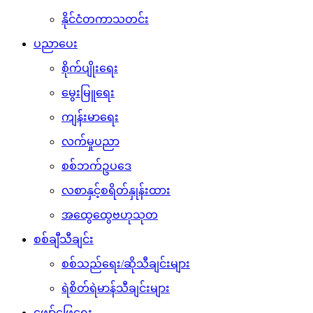
နိုင်ငံတကာသတင်း
ပညာပေး
စိုက်ပျိုးရေး
မွေးမြူရေး
ကျန်းမာရေး
လက်မှုပညာ
စစ်ဘက်ဥပဒေ
လစာနှင့်စရိတ်နှုန်းထား
အထွေထွေဗဟုသုတ
စစ်ချီသီချင်း
စစ်သည်ရေး/ဆိုသီချင်းများ
ရဲစိတ်ရဲမာန်သီချင်းများ
ဖျော်ဖြေရေး