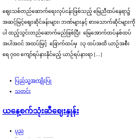
ဈေးသစ်တည်ဆောက်ရေးလုပ်ငန်းဖြစ်သည့် မြေညီထပ်နေရာ၌
အဆင့်မြင့်ဈေးဆိုင်ခန်းများ၊ ဘဏ်များနှင့် စားသောက်ဆိုင်များကို
ပါ ထည့်သွင်းတည်ဆောက်မည်ဖြစ်ပြီး မြေအောက်ထပ်နှစ်ထပ်
အပါအဝင် အထပ်မြင့် ခြောက်ထပ်မှ ၁၃ ထပ်အထိ ယာဉ်အစီး
ရေ ၇၀၀ ကျော်ရပ်နားနိုင်မည့် ယာဉ်ရပ်နားရာ […]
ပြည်သူ့အကျိုးပြု
သတင်း
ယနေ့စက်သုံးဆီဈေးနှုန်း
ပုည