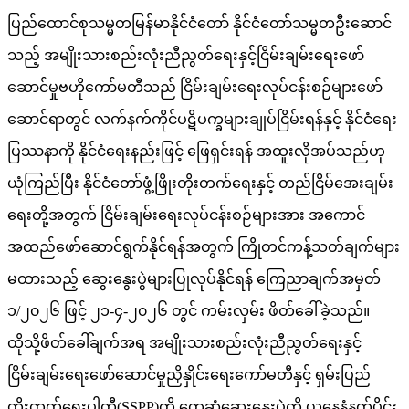
ပြည်ထောင်စုသမ္မတမြန်မာနိုင်ငံတော် နိုင်ငံတော်သမ္မတဦးဆောင်
သည့် အမျိုးသားစည်းလုံးညီညွတ်ရေးနှင့်ငြိမ်းချမ်းရေးဖော်
ဆောင်မှုဗဟိုကော်မတီသည် ငြိမ်းချမ်းရေးလုပ်ငန်းစဉ်များဖော်
ဆောင်ရာတွင် လက်နက်ကိုင်ပဋိပက္ခများချုပ်ငြိမ်းရန်နှင့် နိုင်ငံရေး
ပြဿနာကို နိုင်ငံရေးနည်းဖြင့် ဖြေရှင်းရန် အထူးလိုအပ်သည်ဟု
ယုံကြည်ပြီး နိုင်ငံတော်ဖွံ့ဖြိုးတိုးတက်ရေးနှင့် တည်ငြိမ်အေးချမ်း
ရေးတို့အတွက် ငြိမ်းချမ်းရေးလုပ်ငန်းစဉ်များအား အကောင်
အထည်ဖော်ဆောင်ရွက်နိုင်ရန်အတွက် ကြိုတင်ကန့်သတ်ချက်များ
မထားသည့် ဆွေးနွေးပွဲများပြုလုပ်နိုင်ရန် ကြေညာချက်အမှတ်
၁/၂၀၂၆ ဖြင့် ၂၁-၄-၂၀၂၆ တွင် ကမ်းလှမ်း ဖိတ်ခေါ်ခဲ့သည်။
ထိုသို့ဖိတ်ခေါ်ချက်အရ အမျိုးသားစည်းလုံးညီညွတ်ရေးနှင့်
ငြိမ်းချမ်းရေးဖော်ဆောင်မှုညှိနှိုင်းရေးကော်မတီနှင့် ရှမ်းပြည်
တိုးတက်ရေးပါတီ(SSPP)တို့ တွေ့ဆုံဆွေးနွေးပွဲကို ယနေ့နံနက်ပိုင်း