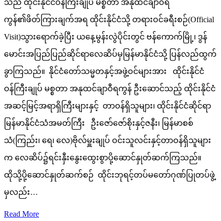
သည် ထိုင်းနိုင်ငံဝန်ကြီးချုပ် မစ္စတာ အနုထင်ချာဝီရ
ကွန်၏ဖိတ်ကြားချက်အရ ထိုင်းနိုင်ငံသို့ တရားဝင်ခရီးစဉ်(Official
Visit)သွားရောက်ခဲ့ပြီး ယနေ့မွန်းလွဲပိုင်းတွင် ဗန်ကောက်မြို့၊ ဒွန်
မောင်းအပြည်ပြည်ဆိုင်ရာလေဆိပ်မှမြန်မာနိုင်ငံသို့ ပြန်လည်ထွက်
ခွာကြသည်။ နိုင်ငံတော်သမ္မတနှင့်အဖွဲ့ဝင်များအား ထိုင်းနိုင်ငံ
ဝန်ကြီးချုပ် မစ္စတာ အနုထင်ချာဝီရကွန် ဦးဆောင်သည့် ထိုင်းနိုင်ငံ
အဆင့်မြင့်အရာရှိကြီးများနှင့် တာဝန်ရှိသူများ၊ ထိုင်းနိုင်ငံဆိုင်ရာ
မြန်မာနိုင်ငံသံအမတ်ကြီး ဦးဇော်ဇော်စိုးနှင့်ဇနီး၊ မြန်မာစစ်
သံ(ကြည်း၊ ရေ၊ လေ)ဗိုလ်မှူးချုပ် ဝင်းသူလင်းနှင့်တာဝန်ရှိသူများ
က လေဆိပ်၌ရင်းနှီးနွေးထွေးစွာပို့ဆောင်နှုတ်ဆက်ကြသည်။
ထိုသို့ပို့ဆောင်နှုတ်ဆက်စဉ် ထိုင်းဘုရင့်တပ်မတော်ဂုဏ်ပြုတပ်ဖွဲ့
မှလည်း…
Read More