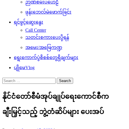
ဉာဏ်စမ်းပဟေဠိ
ဖုန်းဘေလ်မဲဖောက်ခြင်း
ရင်ဖွင့်ဆွေးနွေး
Call Center
သတင်းစကားပေးပို့ရန်
အမေး/အဖြေကဏ္ဍ
ရွေးကောက်ပွဲစိစစ်တွေ့ရှိချက်များ
ပျိုမေVlog
Search
for:
နိုင်ငံတော်စီမံအုပ်ချုပ်ရေးကောင်စီက
ချီးမြှင့်သည့် ဘွဲ့တံဆိပ်များ ပေးအပ်