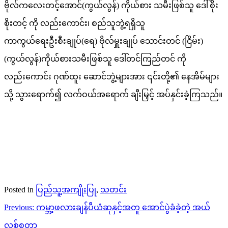
ဗိုလ်ကလေးတင့်အောင်(ကွယ်လွန်) ကိုယ်စား သမီးဖြစ်သူ ဒေါ်စိုး
စိုးတင့် ကို လည်းကောင်း၊ စည်သူဘွဲ့ရရှိသူ
ကာကွယ်ရေးဦးစီးချုပ်(ရေ) ဗိုလ်မှူးချုပ် သောင်းတင် (ငြိမ်း)
(ကွယ်လွန်)ကိုယ်စားသမီးဖြစ်သူ ဒေါ်တင်ကြည်တင် ကို
လည်းကောင်း ဂုဏ်ထူး ဆောင်ဘွဲ့များအား ၎င်းတို့၏ နေအိမ်များ
သို့ သွားရောက်၍ လက်ဝယ်အရောက် ချီးမြှင့် အပ်နှင်းခဲ့ကြသည်။
Posted in
ပြည်သူ့အကျိုးပြု
,
သတင်း
Post
Previous:
ကမ္ဘာ့ဖလားချန်ပီယံဆုနှင့်အတူ အောင်ပွဲခံခဲ့တဲ့ အယ်
navigation
လစ်စတာ