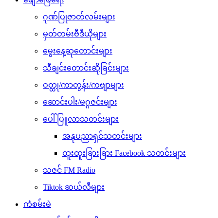
ဂုဏ်ပြုဇာတ်လမ်းများ
မှတ်တမ်းဗီဒီယိုများ
မွေးနေ့ဆုတောင်းများ
သီချင်းတောင်းဆိုခြင်းများ
ဝတ္ထု/ကာတွန်း/ကဗျာများ
ဆောင်းပါး/မဂ္ဂဇင်းများ
ပေါ်ပြူလာသတင်းများ
အနုပညာရှင်သတင်းများ
ထူးထူးခြားခြား Facebook သတင်းများ
သဇင် FM Radio
Tiktok ဆယ်လီများ
ကံစမ်းမဲ