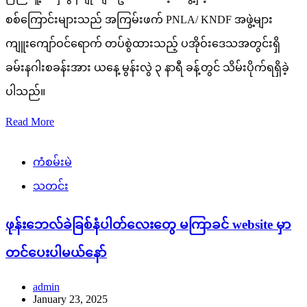
စစ်ကြောင်းများသည် အကြမ်းဖက် PNLA/ KNDF အဖွဲ့များ
ကျူးကျော်ဝင်ရောက် တပ်စွဲထားသည့် ပအိုဝ်းဒေသအတွင်းရှိ
ခမ်းနဂါးစခန်းအား ယနေ့ မွန်းလွဲ ၃ နာရီ ခန့်တွင် သိမ်းပိုက်ရရှိခဲ့
ပါသည်။
Read More
ကံစမ်းမဲ
သတင်း
ဖုန်းဘေလ်ခဲခြစ်နံပါတ်လေးတွေ မကြာခင် website မှာ
တင်ပေးပါမယ်နော်
admin
January 23, 2025