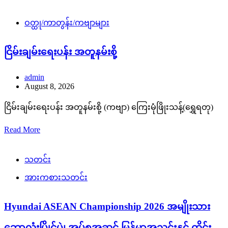
ဝတ္ထု/ကာတွန်း/ကဗျာများ
ငြိမ်းချမ်းရေးပန်း အတူနမ်းစို့
admin
August 8, 2026
ငြိမ်းချမ်းရေးပန်း အတူနမ်းစို့ (ကဗျာ) ကြေးမုံဖြိုးသန့်(ရွှေရတု)
Read More
သတင်း
အားကစားသတင်း
Hyundai ASEAN Championship 2026 အမျိုးသား
ဘောလုံးပြိုင်ပွဲ၊ အုပ်စုအဆင့် မြန်မာအသင်းနှင့် ထိုင်း