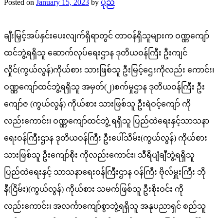
Posted on
January 15, 2023
by
ပုည
ချီးမြှင့်အပ်နှင်းပေးလျက်ရှိရာတွင် တာဝန်ရှိသူများက ဝဏ္ဏကျော်
ထင်ဘွဲ့ရရှိသူ ဆောက်လုပ်ရေးဌာန ဒုတိယဝန်ကြီး ဦးကျင်
လှိုင်(ကွယ်လွန်)ကိုယ်စား သားဖြစ်သူ ဦးမြင့်ဌေးကိုလည်း ကောင်း၊
ဝဏ္ဏကျော်ထင်ဘွဲ့ရရှိသူ အမှတ်(၂)စက်မှုဌာန ဒုတိယဝန်ကြီး ဦး
ကျော်ဇ (ကွယ်လွန်) ကိုယ်စား သားဖြစ်သူ ဦးရဲဝင့်ကျော် ကို
လည်းကောင်း၊ ဝဏ္ဏကျော်ထင်ဘွဲ့ ရရှိသူ ပြည်ထဲရေးနှင့်သာသနာ
ရေးဝန်ကြီးဌာန ဒုတိယဝန်ကြီး ဦးပေါ်သိမ်း(ကွယ်လွန်) ကိုယ်စား
သားဖြစ်သူ ဦးကျော်စိုး ကိုလည်းကောင်း၊ သီရိပျံချီဘွဲ့ရရှိသူ
ပြည်ထဲရေးနှင့် သာသနာရေးဝန်ကြီးဌာန ဝန်ကြီး ဗိုလ်မှူးကြီး ဘို
နီ(ငြိမ်း)(ကွယ်လွန်) ကိုယ်စား သမက်ဖြစ်သူ ဦးစိုးဝင်း ကို
လည်းကောင်း၊ အလင်္ကာကျော်စွာဘွဲ့ရရှိသူ အနုပညာရှင် စည်သူ