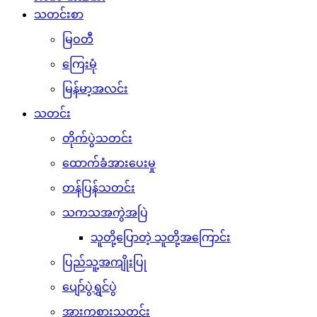
သတင်းစာ
မြဝတီ
ကြေးမုံ
မြန်မာ့အလင်း
သတင်း
တိုက်ပွဲသတင်း
ထောက်ခံအားပေးမှု
တန်ပြန်သတင်း
သကသအကွဲအပြဲ
သူတို့ပြောတဲ့ သူတို့အကြောင်း
ပြည်သူ့အကျိုးပြု
ပျော်ပွဲရွှင်ပွဲ
အားကစားသတင်း