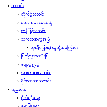
သတင်း
တိုက်ပွဲသတင်း
ထောက်ခံအားပေးမှု
တန်ပြန်သတင်း
သကသအကွဲအပြဲ
သူတို့ပြောတဲ့ သူတို့အကြောင်း
ပြည်သူ့အကျိုးပြု
ပျော်ပွဲရွှင်ပွဲ
အားကစားသတင်း
နိုင်ငံတကာသတင်း
ပညာပေး
စိုက်ပျိုးရေး
မွေးမြူရေး