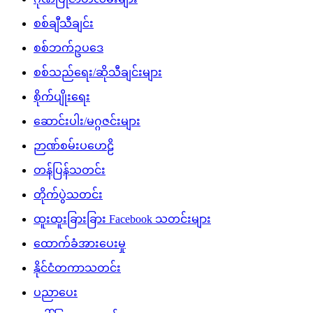
စစ်ချီသီချင်း
စစ်ဘက်ဥပဒေ
စစ်သည်ရေး/ဆိုသီချင်းများ
စိုက်ပျိုးရေး
ဆောင်းပါး/မဂ္ဂဇင်းများ
ဉာဏ်စမ်းပဟေဠိ
တန်ပြန်သတင်း
တိုက်ပွဲသတင်း
ထူးထူးခြားခြား Facebook သတင်းများ
ထောက်ခံအားပေးမှု
နိုင်ငံတကာသတင်း
ပညာပေး