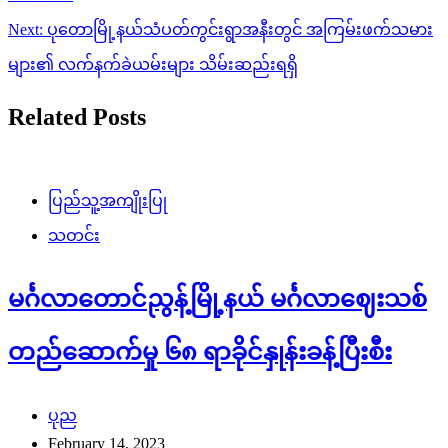
Next:
ပုတောမြို့နယ်သံပတ်ကွင်းရွာအနီးတွင် အကြမ်းဖက်သမား
များ၏ လက်နက်ခဲယမ်းများ သိမ်းဆည်းရရှိ
Related Posts
ပြည်သူ့အကျိုးပြု
သတင်း
မင်္ဂလာတောင်ညွန့်မြို့နယ် မင်္ဂလာဈေးသစ်
တည်ဆောက်မှု ၆၈ ရာခိုင်နှုန်းခန့်ပြီးစီး
ပုည
February 14, 2023