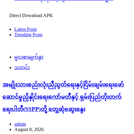
Direct Download APK
Latest Posts
Trending Posts
မူလစာမျက်နှာ
သတင်း
အမျိုးသားစည်းလုံးညီညွတ်ရေးနှင့်ငြိမ်းချမ်းရေးဖော်
ဆောင်မှုညှိနှိုင်းရေးကော်မတီနှင့် ရှမ်းပြည်တိုးတက်
ရေးပါတီ(SSPP)တို့ တွေ့ဆုံဆွေးနွေး
admin
August 8, 2026