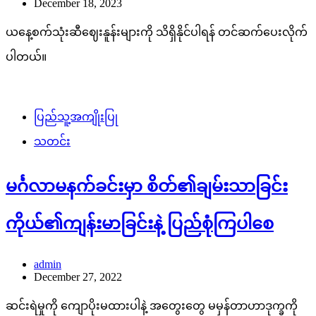
December 18, 2023
ယနေ့စက်သုံးဆီဈေးနူန်းများကို သိရှိနိုင်ပါရန် တင်ဆက်ပေးလိုက်
ပါတယ်။
ပြည်သူ့အကျိုးပြု
သတင်း
မင်္ဂလာမနက်ခင်းမှာ စိတ်၏ချမ်းသာခြင်း
ကိုယ်၏ကျန်းမာခြင်းနဲ့ ပြည်စုံကြပါစေ
admin
December 27, 2022
ဆင်းရဲမှုကို ကျောပိုးမထားပါနဲ့ အတွေးတွေ မမှန်တာဟာဒုက္ခကို