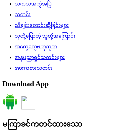
သကသအကွဲအပြဲ
သတင်း
သီချင်းတောင်းဆိုခြင်းများ
သူတို့ပြောတဲ့ သူတို့အကြောင်း
အထွေထွေဗဟုသုတ
အနုပညာရှင်သတင်းများ
အားကစားသတင်း
Download App
မကြာခင်ကတင်ထားသော