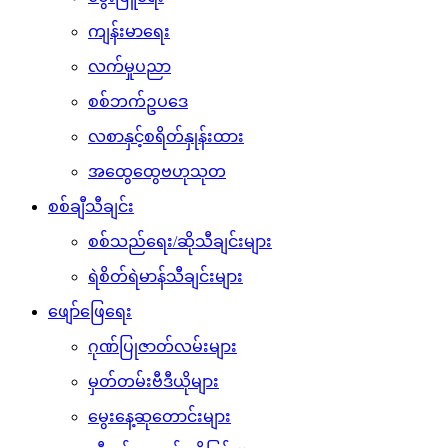
ကျန်းမာရေး
လက်မှုပညာ
စစ်ဘက်ဥပဒေ
လစာနှင့်စရိတ်နှုန်းထား
အထွေထွေဗဟုသုတ
စစ်ချီသီချင်း
စစ်သည်ရေး/ဆိုသီချင်းများ
ရဲစိတ်ရဲမာန်သီချင်းများ
ဖျော်ဖြေရေး
ဂုဏ်ပြုဇာတ်လမ်းများ
မှတ်တမ်းဗီဒီယိုများ
မွေးနေ့ဆုတောင်းများ