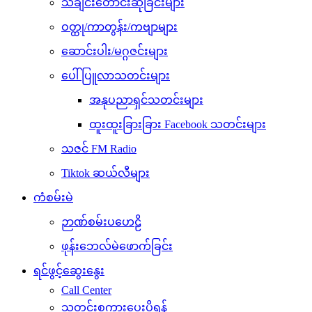
သီချင်းတောင်းဆိုခြင်းများ
ဝတ္ထု/ကာတွန်း/ကဗျာများ
ဆောင်းပါး/မဂ္ဂဇင်းများ
ပေါ်ပြူလာသတင်းများ
အနုပညာရှင်သတင်းများ
ထူးထူးခြားခြား Facebook သတင်းများ
သဇင် FM Radio
Tiktok ဆယ်လီများ
ကံစမ်းမဲ
ဉာဏ်စမ်းပဟေဠိ
ဖုန်းဘေလ်မဲဖောက်ခြင်း
ရင်ဖွင့်ဆွေးနွေး
Call Center
သတင်းစကားပေးပို့ရန်