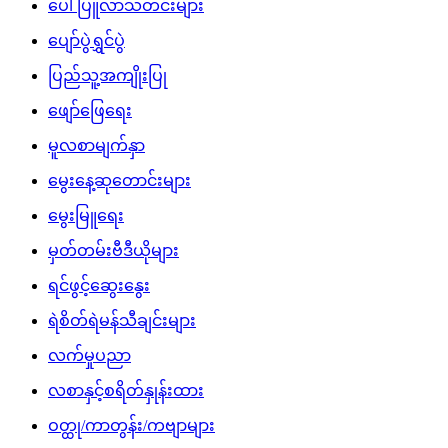
ပေါ်ပြူလာသတင်းများ
ပျော်ပွဲရွှင်ပွဲ
ပြည်သူ့အကျိုးပြု
ဖျော်ဖြေရေး
မူလစာမျက်နှာ
မွေးနေ့ဆုတောင်းများ
မွေးမြူရေး
မှတ်တမ်းဗီဒီယိုများ
ရင်ဖွင့်ဆွေးနွေး
ရဲစိတ်ရဲမန်သီချင်းများ
လက်မှုပညာ
လစာနှင့်စရိတ်နှုန်းထား
ဝတ္ထု/ကာတွန်း/ကဗျာများ