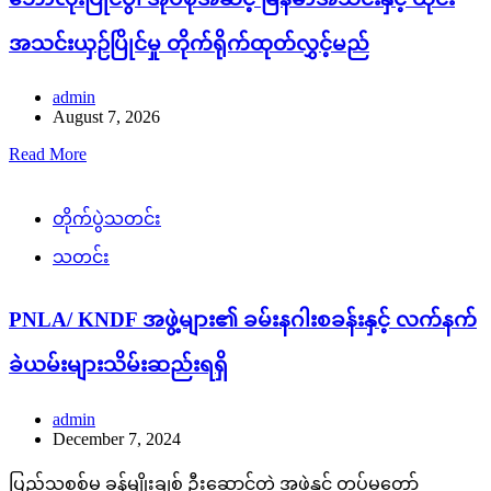
အသင်းယှဉ်ပြိုင်မှု တိုက်ရိုက်ထုတ်လွှင့်မည်
admin
August 7, 2026
Read More
တိုက်ပွဲသတင်း
သတင်း
PNLA/ KNDF အဖွဲ့များ၏ ခမ်းနဂါးစခန်းနှင့် လက်နက်
ခဲယမ်းများသိမ်းဆည်းရရှိ
admin
December 7, 2024
ပြည်သူ့စစ်မှ ခွန်မျိုးချစ် ဦးဆောင်တဲ့ အဖွဲ့နှင့် တပ်မတော်