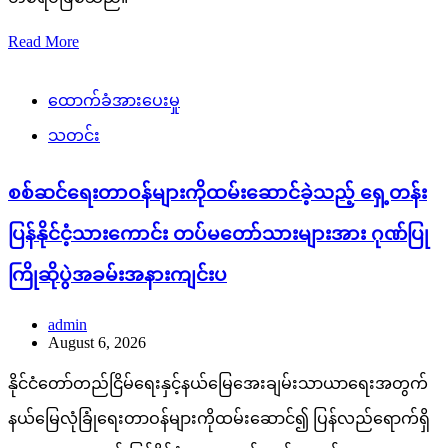
Read More
ထောက်ခံအားပေးမှု
သတင်း
စစ်ဆင်ရေးတာဝန်များကိုထမ်းဆောင်ခဲ့သည့် ရှေ့တန်း
ပြန်နိုင်ငံ့သားကောင်း တပ်မတော်သားများအား ဂုဏ်ပြု
ကြိုဆိုပွဲအခမ်းအနားကျင်းပ
admin
August 6, 2026
နိုင်ငံတော်တည်ငြိမ်ရေးနှင့်နယ်မြေအေးချမ်းသာယာရေးအတွက်
နယ်မြေလုံခြုံရေးတာဝန်များကိုထမ်းဆောင်၍ ပြန်လည်ရောက်ရှိ