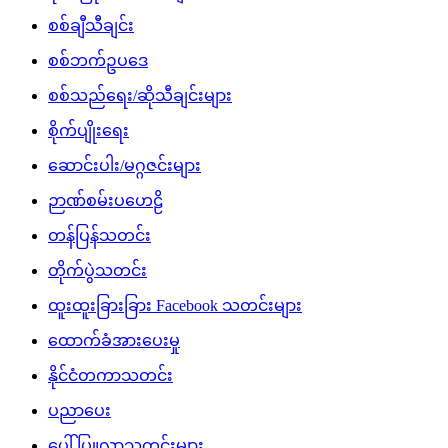
စစ်ချီသီချင်း
စစ်ဘက်ဥပဒေ
စစ်သည်ရေး/ဆိုသီချင်းများ
စိုက်ပျိုးရေး
ဆောင်းပါး/မဂ္ဂဇင်းများ
ဉာဏ်စမ်းပဟေဠိ
တန်ပြန်သတင်း
တိုက်ပွဲသတင်း
ထူးထူးခြားခြား Facebook သတင်းများ
ထောက်ခံအားပေးမှု
နိုင်ငံတကာသတင်း
ပညာပေး
ပေါ်ပြူလာသတင်းများ