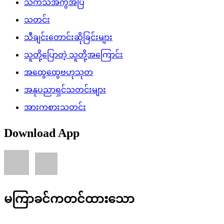
သကသအကွဲအပြဲ
သတင်း
သီချင်းတောင်းဆိုခြင်းများ
သူတို့ပြောတဲ့ သူတို့အကြောင်း
အထွေထွေဗဟုသုတ
အနုပညာရှင်သတင်းများ
အားကစားသတင်း
Download App
မကြာခင်ကတင်ထားသော