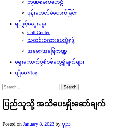
ဉာဏ်စမ်းပဟေဠိ
ဖုန်းဘေလ်မဲဖောက်ခြင်း
ရင်ဖွင့်ဆွေးနွေး
Call Center
သတင်းစကားပေးပို့ရန်
အမေး/အဖြေကဏ္ဍ
ရွေးကောက်ပွဲစိစစ်တွေ့ရှိချက်များ
ပျိုမေVlog
Search
for:
ပြည်သူသို့ အသိပေးနှိုးဆော်ချက်
Posted on
January 8, 2023
by
ပုည