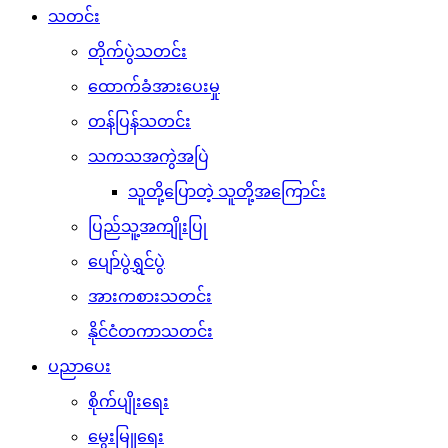
သတင်း
တိုက်ပွဲသတင်း
ထောက်ခံအားပေးမှု
တန်ပြန်သတင်း
သကသအကွဲအပြဲ
သူတို့ပြောတဲ့ သူတို့အကြောင်း
ပြည်သူ့အကျိုးပြု
ပျော်ပွဲရွှင်ပွဲ
အားကစားသတင်း
နိုင်ငံတကာသတင်း
ပညာပေး
စိုက်ပျိုးရေး
မွေးမြူရေး