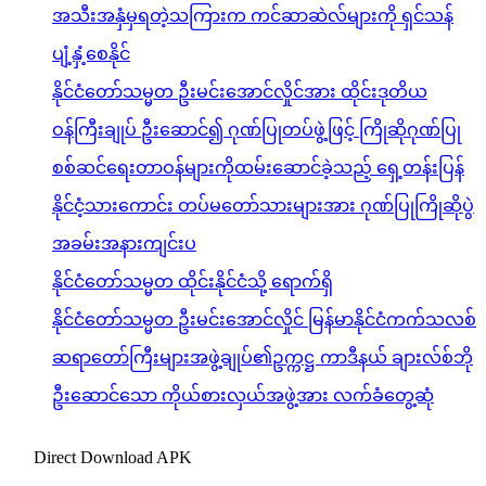
အသီးအနှံမှရတဲ့သကြားက ကင်ဆာဆဲလ်များကို ရှင်သန်
ပျံ့နှံ့စေနိုင်
နိုင်ငံတော်သမ္မတ ဦးမင်းအောင်လှိုင်အား ထိုင်းဒုတိယ
ဝန်ကြီးချုပ် ဦးဆောင်၍ ဂုဏ်ပြုတပ်ဖွဲ့ဖြင့် ကြိုဆိုဂုဏ်ပြု
စစ်ဆင်ရေးတာဝန်များကိုထမ်းဆောင်ခဲ့သည့် ရှေ့တန်းပြန်
နိုင်ငံ့သားကောင်း တပ်မတော်သားများအား ဂုဏ်ပြုကြိုဆိုပွဲ
အခမ်းအနားကျင်းပ
နိုင်ငံတော်သမ္မတ ထိုင်းနိုင်ငံသို့ ရောက်ရှိ
နိုင်ငံတော်သမ္မတ ဦးမင်းအောင်လှိုင် မြန်မာနိုင်ငံကက်သလစ်
ဆရာတော်ကြီးများအဖွဲ့ချုပ်၏ဥက္ကဋ္ဌ ကာဒီနယ် ချားလ်စ်ဘို
ဦးဆောင်သော ကိုယ်စားလှယ်အဖွဲ့အား လက်ခံတွေ့ဆုံ
Direct Download APK