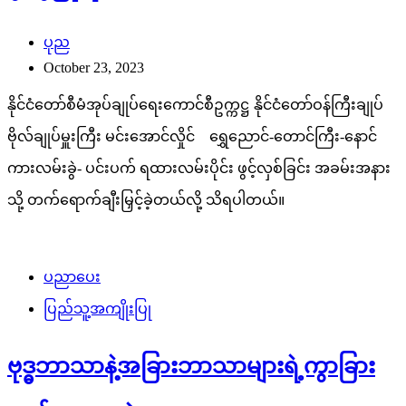
ပုည
October 23, 2023
နိုင်ငံတော်စီမံအုပ်ချုပ်ရေးကောင်စီဥက္ကဋ္ဌ နိုင်ငံတော်ဝန်ကြီးချုပ်
ဗိုလ်ချုပ်မှူးကြီး မင်းအောင်လှိုင် ရွှေညောင်-တောင်ကြီး-နောင်
ကားလမ်းခွဲ- ပင်းပက် ရထားလမ်းပိုင်း ဖွင့်လှစ်ခြင်း အခမ်းအနား
သို့ တက်ရောက်ချီးမြှင့်ခဲ့တယ်လို့ သိရပါတယ်။
ပညာပေး
ပြည်သူ့အကျိုးပြု
ဗုဒ္ဓဘာသာနဲ့အခြားဘာသာများရဲ့ကွာခြား