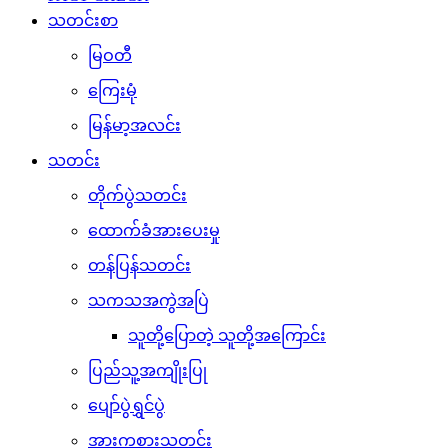
သတင်းစာ
မြဝတီ
ကြေးမုံ
မြန်မာ့အလင်း
သတင်း
တိုက်ပွဲသတင်း
ထောက်ခံအားပေးမှု
တန်ပြန်သတင်း
သကသအကွဲအပြဲ
သူတို့ပြောတဲ့ သူတို့အကြောင်း
ပြည်သူ့အကျိုးပြု
ပျော်ပွဲရွှင်ပွဲ
အားကစားသတင်း