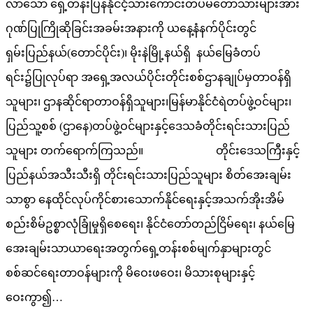
လာသော ရှေ့တန်းပြန်နိုင်ငံ့သားကောင်းတပ်မတော်သားများအား
ဂုဏ်ပြုကြိုဆိုခြင်းအခမ်းအနားကို ယနေ့နံနက်ပိုင်းတွင်
ရှမ်းပြည်နယ်(တောင်ပိုင်း)၊ မိုးနဲမြို့နယ်ရှိ နယ်မြေခံတပ်
ရင်း၌ပြုလုပ်ရာ အရှေ့အလယ်ပိုင်းတိုင်းစစ်ဌာနချုပ်မှတာဝန်ရှိ
သူများ၊ ဌာနဆိုင်ရာတာဝန်ရှိသူများ၊မြန်မာနိုင်ငံရဲတပ်ဖွဲ့ဝင်များ၊
ပြည်သူ့စစ် (ဌာနေ)တပ်ဖွဲ့ဝင်များနှင့်ဒေသခံတိုင်းရင်းသားပြည်
သူများ တက်ရောက်ကြသည်။ တိုင်းဒေသကြီးနှင့်
ပြည်နယ်အသီးသီးရှိ တိုင်းရင်းသားပြည်သူများ စိတ်အေးချမ်း
သာစွာ နေထိုင်လုပ်ကိုင်စားသောက်နိုင်ရေးနှင့်အသက်အိုးအိမ်
စည်းစိမ်ဥစ္စာလုံခြုံမှုရှိစေရေး၊ နိုင်ငံတော်တည်ငြိမ်ရေး၊ နယ်မြေ
အေးချမ်းသာယာရေးအတွက်ရှေ့တန်းစစ်မျက်နှာများတွင်
စစ်ဆင်ရေးတာဝန်များကို မိဝေးဖဝေး၊ မိသားစုများနှင့်
ဝေးကွာ၍…