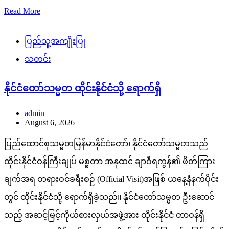
Read More
ပြည်သူ့အကျိုးပြု
သတင်း
နိုင်ငံတော်သမ္မတ ထိုင်းနိုင်ငံသို့ ရောက်ရှိ
admin
August 6, 2026
ပြည်ထောင်စုသမ္မတမြန်မာနိုင်ငံတော်၊ နိုင်ငံတော်သမ္မတသည်
ထိုင်းနိုင်ငံဝန်ကြီးချုပ် မစ္စတာ အနုထင် ချာဝီရကွန်၏ ဖိတ်ကြား
ချက်အရ တရားဝင်ခရီးစဉ် (Official Visit)အဖြစ် ယနေ့နံနက်ပိုင်း
တွင် ထိုင်းနိုင်ငံသို့ ရောက်ရှိခဲ့သည်။ နိုင်ငံတော်သမ္မတ ဦးဆောင်
သည့် အဆင့်မြင့်ကိုယ်စားလှယ်အဖွဲ့အား ထိုင်းနိုင်ငံ တာဝန်ရှိ