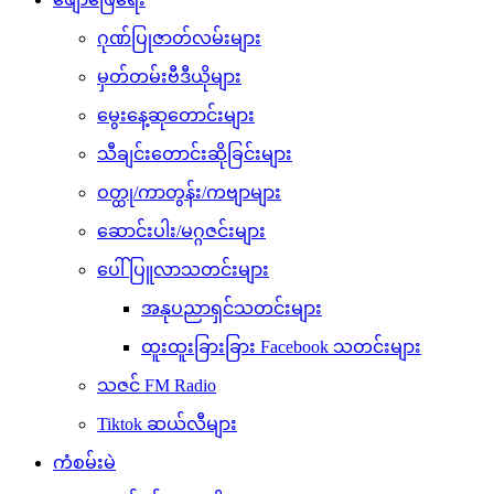
ဂုဏ်ပြုဇာတ်လမ်းများ
မှတ်တမ်းဗီဒီယိုများ
မွေးနေ့ဆုတောင်းများ
သီချင်းတောင်းဆိုခြင်းများ
ဝတ္ထု/ကာတွန်း/ကဗျာများ
ဆောင်းပါး/မဂ္ဂဇင်းများ
ပေါ်ပြူလာသတင်းများ
အနုပညာရှင်သတင်းများ
ထူးထူးခြားခြား Facebook သတင်းများ
သဇင် FM Radio
Tiktok ဆယ်လီများ
ကံစမ်းမဲ