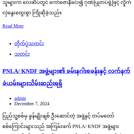
သူများက လေဆိပ်တွင် ကော်ဇောနီခင်း၍ ဂုဏ်ပြုတပ်ဖွဲ့ဖြင့် လှိုက်
လှဲနွေးထွေးစွာ ကြိုဆိုခဲ့သည်။
Read More
တိုက်ပွဲသတင်း
သတင်း
PNLA/ KNDF အဖွဲ့များ၏ ခမ်းနဂါးစခန်းနှင့် လက်နက်
ခဲယမ်းများသိမ်းဆည်းရရှိ
admin
December 7, 2024
ပြည်သူ့စစ်မှ ခွန်မျိုးချစ် ဦးဆောင်တဲ့ အဖွဲ့နှင့် တပ်မတော်
စစ်ကြောင်းများသည် အကြမ်းဖက် PNLA/ KNDF အဖွဲ့များ