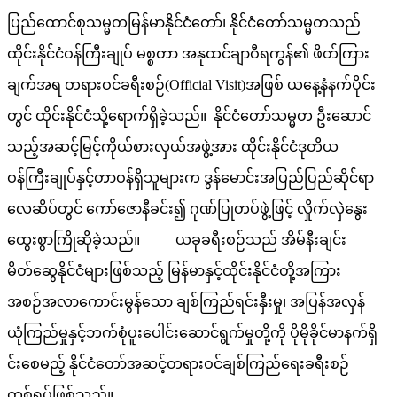
ပြည်ထောင်စုသမ္မတမြန်မာနိုင်ငံတော်၊ နိုင်ငံတော်သမ္မတသည်
ထိုင်းနိုင်ငံဝန်ကြီးချုပ် မစ္စတာ အနုထင်ချာဝီရကွန်၏ ဖိတ်ကြား
ချက်အရ တရားဝင်ခရီးစဉ်(Official Visit)အဖြစ် ယနေ့နံနက်ပိုင်း
တွင် ထိုင်းနိုင်ငံသို့ရောက်ရှိခဲ့သည်။ နိုင်ငံတော်သမ္မတ ဦးဆောင်
သည့်အဆင့်မြင့်ကိုယ်စားလှယ်အဖွဲ့အား ထိုင်းနိုင်ငံဒုတိယ
ဝန်ကြီးချုပ်နှင့်တာဝန်ရှိသူများက ဒွန်မောင်းအပြည်ပြည်ဆိုင်ရာ
လေဆိပ်တွင် ကော်ဇောနီခင်း၍ ဂုဏ်ပြုတပ်ဖွဲ့ဖြင့် လှိုက်လှဲနွေး
ထွေးစွာကြိုဆိုခဲ့သည်။ ယခုခရီးစဉ်သည် အိမ်နီးချင်း
မိတ်ဆွေနိုင်ငံများဖြစ်သည့် မြန်မာနှင့်ထိုင်းနိုင်ငံတို့အကြား
အစဉ်အလာကောင်းမွန်သော ချစ်ကြည်ရင်းနှီးမှု၊ အပြန်အလှန်
ယုံကြည်မှုနှင့်ဘက်စုံပူးပေါင်းဆောင်ရွက်မှုတို့ကို ပိုမိုခိုင်မာနက်ရှိ
င်းစေမည့် နိုင်ငံတော်အဆင့်တရားဝင်ချစ်ကြည်ရေးခရီးစဉ်
တစ်ရပ်ဖြစ်သည်။