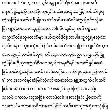
ကင်ဆာဆဲလ်တွေက အလွန်အန္တရာယ်ကြီးတဲ့အခြေအနေဆီ
ရောက်ရှိသွားနိုင်တာကိုတွေ့ရပါတယ်။ အထူးသဖြင့် သစ်သီးမှရ
တဲ့သကြားဓာတ်တစ်မျိုးက အဲဒီကင်ဆာဆဲလ်တွေကိုရှင်သန်စေ
ပြီး ပျံ့နှံ့စေအောင်ကူညီပေးတာပါ။ ဒီတွေ့ရှိချက်ကို ဝစ္စတာ
တက္ကသိုလ်မှသုတေသီများဖော်ထုတ်နိုင်ခဲ့တာပါ။ သူတို့ရဲ့လေ့လာ
ချက်အရ ဓာတုကုထုံးကြောင့်ကင်ဆာဆဲလ်တချို့ဟာ ပျက်စီးသွား
တာတွေ့ရပါတယ်။ ဒီလိုပျက်စီးသွားပေမယ့်လည်း အပြီးတိုင်ပြို
ကွဲခြင်းမရှိတဲ့အတွက်ဇီဝဗေဒနည်းအရဆိုရင် အသက်ရှင်နေဆဲ
ဖြစ်တယ်လို့ဆိုနိုင်ပါတယ်။ အဲဒီအချိန်မှာအသီးမှရတဲ့သကြားတစ်
မျိုးက အသက်ရှင်ဆဲဖြစ်တဲ့ကင်ဆာဆဲလ်တချို့အတွက်စွမ်းအင်
ဖြစ်ပေးရုံသာမက ကင်ဆာဆဲလ်အချင်းချင်းကြားမှာလည်း
သတင်းစကားပါးသူအဖြစ် တာဝန်ထမ်းဆောင်ခြင်းဖြစ်တာကို
သုတေသီများကတွေ့ရှိထားတာဖြစ်ပါတယ်။ ဓာတုကုထုံးအသုံးပြု