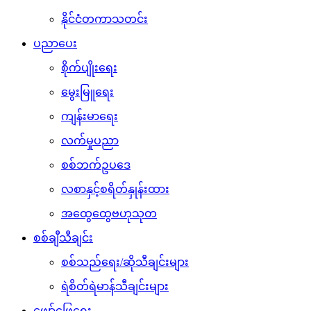
နိုင်ငံတကာသတင်း
ပညာပေး
စိုက်ပျိုးရေး
မွေးမြူရေး
ကျန်းမာရေး
လက်မှုပညာ
စစ်ဘက်ဥပဒေ
လစာနှင့်စရိတ်နှုန်းထား
အထွေထွေဗဟုသုတ
စစ်ချီသီချင်း
စစ်သည်ရေး/ဆိုသီချင်းများ
ရဲစိတ်ရဲမာန်သီချင်းများ
ဖျော်ဖြေရေး