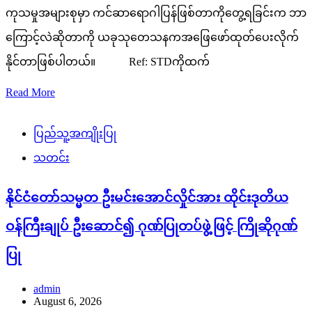
ကုသမှုအများစုမှာ ကင်ဆာရောဂါပြန်ဖြစ်တာကိုတွေ့ရခြင်းက ဘာ
ကြောင့်လဲဆိုတာကို ယခုသုတေသနကအဖြေဖော်ထုတ်ပေးလိုက်
နိုင်တာဖြစ်ပါတယ်။ Ref: STDကိုထက်
Read More
ပြည်သူ့အကျိုးပြု
သတင်း
နိုင်ငံတော်သမ္မတ ဦးမင်းအောင်လှိုင်အား ထိုင်းဒုတိယ
ဝန်ကြီးချုပ် ဦးဆောင်၍ ဂုဏ်ပြုတပ်ဖွဲ့ဖြင့် ကြိုဆိုဂုဏ်
ပြု
admin
August 6, 2026