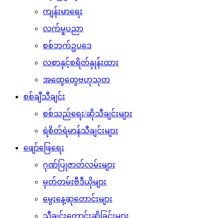
ကျန်းမာရေး
လက်မှုပညာ
စစ်ဘက်ဥပဒေ
လစာနှင့်စရိတ်နှုန်းထား
အထွေထွေဗဟုသုတ
စစ်ချီသီချင်း
စစ်သည်ရေး/ဆိုသီချင်းများ
ရဲစိတ်ရဲမာန်သီချင်းများ
ဖျော်ဖြေရေး
ဂုဏ်ပြုဇာတ်လမ်းများ
မှတ်တမ်းဗီဒီယိုများ
မွေးနေ့ဆုတောင်းများ
သီချင်းတောင်းဆိုခြင်းများ