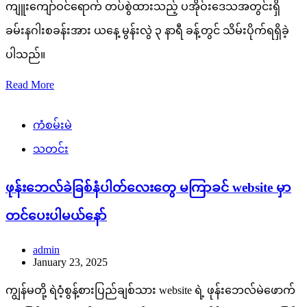
ကျူးကျော်ဝင်ရောက် တပ်စွဲထားသည့် ပအိုဝ်းဒေသအတွင်းရှိ
ခမ်းနဂါးစခန်းအား ယနေ့ မွန်းလွဲ ၃ နာရီ ခန့်တွင် သိမ်းပိုက်ရရှိခဲ့
ပါသည်။
Read More
ကံစမ်းမဲ
သတင်း
ဖုန်းဘေလ်ခဲခြစ်နံပါတ်လေးတွေ မကြာခင် website မှာ
တင်ပေးပါမယ်နော်
admin
January 23, 2025
ကျွန်မတို့ ရဲဝံ့စွန့်စားပြည်ချစ်သား website ရဲ့ ဖုန်းဘေလ်မဲဖောက်