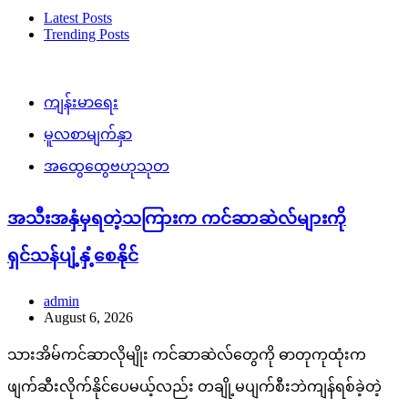
Latest Posts
Trending Posts
ကျန်းမာရေး
မူလစာမျက်နှာ
အထွေထွေဗဟုသုတ
အသီးအနှံမှရတဲ့သကြားက ကင်ဆာဆဲလ်များကို
ရှင်သန်ပျံ့နှံ့စေနိုင်
admin
August 6, 2026
သားအိမ်ကင်ဆာလိုမျိုး ကင်ဆာဆဲလ်တွေကို ဓာတုကုထုံးက
ဖျက်ဆီးလိုက်နိုင်ပေမယ့်လည်း တချို့မပျက်စီးဘဲကျန်ရစ်ခဲ့တဲ့