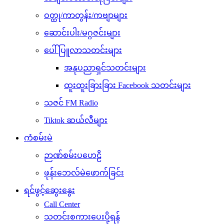
ဝတ္ထု/ကာတွန်း/ကဗျာများ
ဆောင်းပါး/မဂ္ဂဇင်းများ
ပေါ်ပြူလာသတင်းများ
အနုပညာရှင်သတင်းများ
ထူးထူးခြားခြား Facebook သတင်းများ
သဇင် FM Radio
Tiktok ဆယ်လီများ
ကံစမ်းမဲ
ဉာဏ်စမ်းပဟေဠိ
ဖုန်းဘေလ်မဲဖောက်ခြင်း
ရင်ဖွင့်ဆွေးနွေး
Call Center
သတင်းစကားပေးပို့ရန်