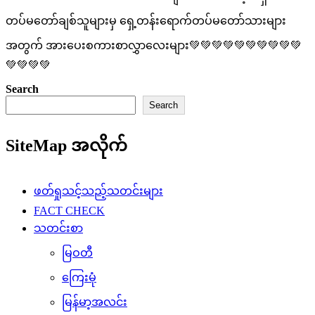
တပ်မတော်ချစ်သူများမှ ရှေ့တန်းရောက်တပ်မတော်သားများ
အတွက် အားပေးစကားစာလွှာလေးများ💚💚💚💚💚💚💚💚💚💚
💚💚💚💚
Search
Search
SiteMap အလိုက်
ဖတ်ရှုသင့်သည့်သတင်းများ
FACT CHECK
သတင်းစာ
မြဝတီ
ကြေးမုံ
မြန်မာ့အလင်း