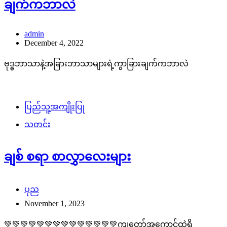
ချက်ကဘာလဲ
admin
December 4, 2022
ဗုဒ္ဓဘာသာနဲ့အခြားဘာသာများရဲ့ကွာခြားချက်ကဘာလဲ
ပြည်သူ့အကျိုးပြု
သတင်း
ချစ် စရာ စာလွှာလေးများ
ပုည
November 1, 2023
💚💚💚💚💚💚💚💚💚💚💚💚💚💚ကျတော်အကောင့်ထဲရှိ