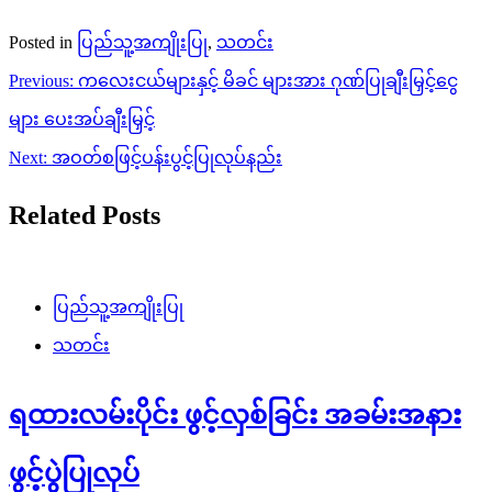
Posted in
ပြည်သူ့အကျိုးပြု
,
သတင်း
Post
Previous:
ကလေးငယ်များနှင့် မိခင် များအား ဂုဏ်ပြုချီးမြှင့်ငွေ
navigation
များ ပေးအပ်ချီးမြှင့်
Next:
အဝတ်စဖြင့်ပန်းပွင့်ပြုလုပ်နည်း
Related Posts
ပြည်သူ့အကျိုးပြု
သတင်း
ရထားလမ်းပိုင်း ဖွင့်လှစ်ခြင်း အခမ်းအနား
ဖွင့်ပွဲပြုလုပ်