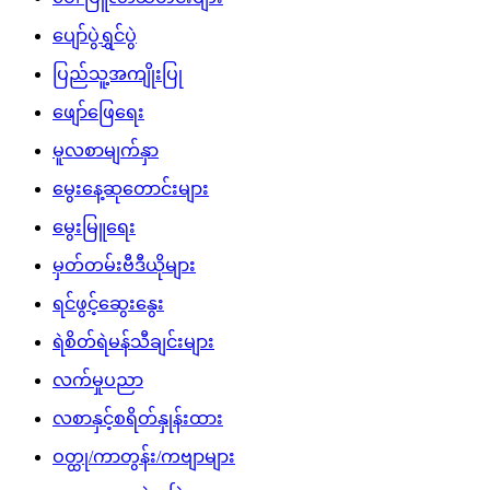
ပျော်ပွဲရွှင်ပွဲ
ပြည်သူ့အကျိုးပြု
ဖျော်ဖြေရေး
မူလစာမျက်နှာ
မွေးနေ့ဆုတောင်းများ
မွေးမြူရေး
မှတ်တမ်းဗီဒီယိုများ
ရင်ဖွင့်ဆွေးနွေး
ရဲစိတ်ရဲမန်သီချင်းများ
လက်မှုပညာ
လစာနှင့်စရိတ်နှုန်းထား
ဝတ္ထု/ကာတွန်း/ကဗျာများ