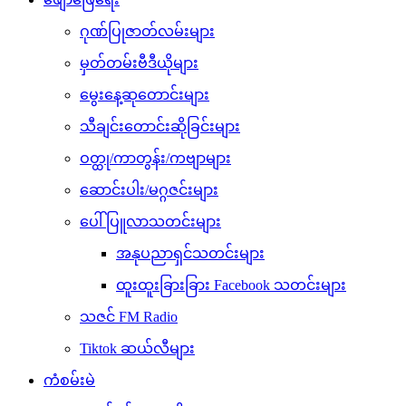
ဂုဏ်ပြုဇာတ်လမ်းများ
မှတ်တမ်းဗီဒီယိုများ
မွေးနေ့ဆုတောင်းများ
သီချင်းတောင်းဆိုခြင်းများ
ဝတ္ထု/ကာတွန်း/ကဗျာများ
ဆောင်းပါး/မဂ္ဂဇင်းများ
ပေါ်ပြူလာသတင်းများ
အနုပညာရှင်သတင်းများ
ထူးထူးခြားခြား Facebook သတင်းများ
သဇင် FM Radio
Tiktok ဆယ်လီများ
ကံစမ်းမဲ