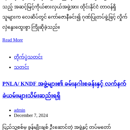
သည့် အဆင့်မြင့်ကိုယ်စားလှယ်အဖွဲ့အား ထိုင်းနိုင်ငံ တာဝန်ရှိ
သူများက လေဆိပ်တွင် ကော်ဇောနီခင်း၍ ဂုဏ်ပြုတပ်ဖွဲ့ဖြင့် လှိုက်
လှဲနွေးထွေးစွာ ကြိုဆိုခဲ့သည်။
Read More
တိုက်ပွဲသတင်း
သတင်း
PNLA/ KNDF အဖွဲ့များ၏ ခမ်းနဂါးစခန်းနှင့် လက်နက်
ခဲယမ်းများသိမ်းဆည်းရရှိ
admin
December 7, 2024
ပြည်သူ့စစ်မှ ခွန်မျိုးချစ် ဦးဆောင်တဲ့ အဖွဲ့နှင့် တပ်မတော်