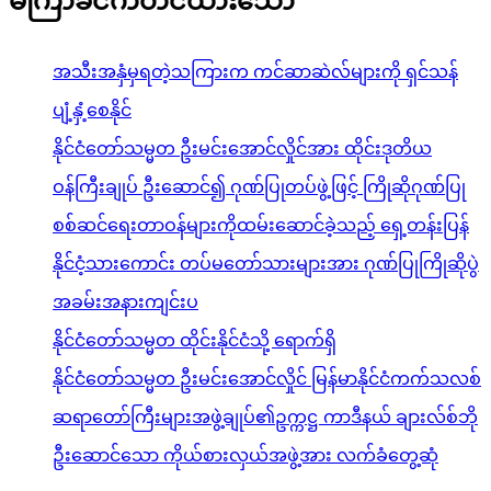
မကြာခင်ကတင်ထားသော
အသီးအနှံမှရတဲ့သကြားက ကင်ဆာဆဲလ်များကို ရှင်သန်
ပျံ့နှံ့စေနိုင်
နိုင်ငံတော်သမ္မတ ဦးမင်းအောင်လှိုင်အား ထိုင်းဒုတိယ
ဝန်ကြီးချုပ် ဦးဆောင်၍ ဂုဏ်ပြုတပ်ဖွဲ့ဖြင့် ကြိုဆိုဂုဏ်ပြု
စစ်ဆင်ရေးတာဝန်များကိုထမ်းဆောင်ခဲ့သည့် ရှေ့တန်းပြန်
နိုင်ငံ့သားကောင်း တပ်မတော်သားများအား ဂုဏ်ပြုကြိုဆိုပွဲ
အခမ်းအနားကျင်းပ
နိုင်ငံတော်သမ္မတ ထိုင်းနိုင်ငံသို့ ရောက်ရှိ
နိုင်ငံတော်သမ္မတ ဦးမင်းအောင်လှိုင် မြန်မာနိုင်ငံကက်သလစ်
ဆရာတော်ကြီးများအဖွဲ့ချုပ်၏ဥက္ကဋ္ဌ ကာဒီနယ် ချားလ်စ်ဘို
ဦးဆောင်သော ကိုယ်စားလှယ်အဖွဲ့အား လက်ခံတွေ့ဆုံ