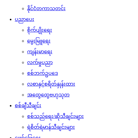
နိုင်ငံတကာသတင်း
ပညာပေး
စိုက်ပျိုးရေး
မွေးမြူရေး
ကျန်းမာရေး
လက်မှုပညာ
စစ်ဘက်ဥပဒေ
လစာနှင့်စရိတ်နှုန်းထား
အထွေထွေဗဟုသုတ
စစ်ချီသီချင်း
စစ်သည်ရေး/ဆိုသီချင်းများ
ရဲစိတ်ရဲမာန်သီချင်းများ
ဖျော်ဖြေရေး