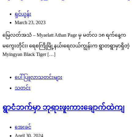
ရှင်ယွန်း
March 23, 2023
မြေလတ်အသံ – Myaelatt Athan Page မှ မတ်လ ၁၈ ရက်နေ့က
မကွေးတိုင်း၊ ရေစကြိုမြို့နယ်၊ရေလယ်ကျွန်းက ရွာတရွာမှာရှိတဲ့
Myingyan Black Tiger […]
ပေါ်ပြူလာသတင်းများ
သတင်း
ရွာငံဘက်မှာ ဘုရားဖူးကားချောက်ထဲကျ
အေးခင်
April 30, 2024