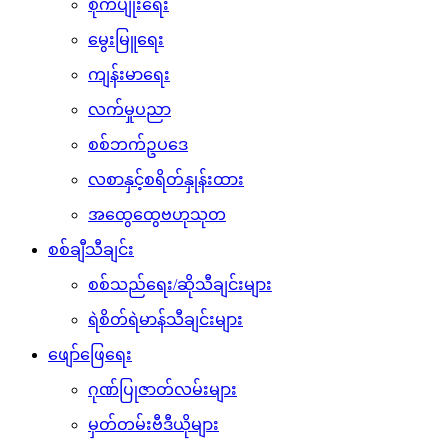
စိုက်ပျိုးရေး
မွေးမြူရေး
ကျန်းမာရေး
လက်မှုပညာ
စစ်ဘက်ဥပဒေ
လစာနှင့်စရိတ်နှုန်းထား
အထွေထွေဗဟုသုတ
စစ်ချီသီချင်း
စစ်သည်ရေး/ဆိုသီချင်းများ
ရဲစိတ်ရဲမာန်သီချင်းများ
ဖျော်ဖြေရေး
ဂုဏ်ပြုဇာတ်လမ်းများ
မှတ်တမ်းဗီဒီယိုများ