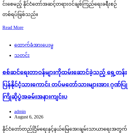
င်းစေမည့် နိုင်ငံတော်အဆင့်တရားဝင်ချစ်ကြည်ရေးခရီးစဉ်
တစ်ရပ်ဖြစ်သည်။
Read More
ထောက်ခံအားပေးမှု
သတင်း
စစ်ဆင်ရေးတာဝန်များကိုထမ်းဆောင်ခဲ့သည့် ရှေ့တန်း
ပြန်နိုင်ငံ့သားကောင်း တပ်မတော်သားများအား ဂုဏ်ပြု
ကြိုဆိုပွဲအခမ်းအနားကျင်းပ
admin
August 6, 2026
နိုင်ငံတော်တည်ငြိမ်ရေးနှင့်နယ်မြေအေးချမ်းသာယာရေးအတွက်