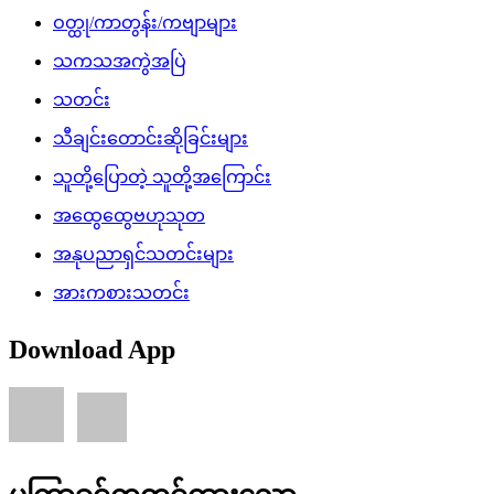
ဝတ္ထု/ကာတွန်း/ကဗျာများ
သကသအကွဲအပြဲ
သတင်း
သီချင်းတောင်းဆိုခြင်းများ
သူတို့ပြောတဲ့ သူတို့အကြောင်း
အထွေထွေဗဟုသုတ
အနုပညာရှင်သတင်းများ
အားကစားသတင်း
Download App