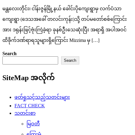
မန္တလေးတိုင်း၊ ငါန်းဇွန်မြို့နယ် ခေါင်းပိုကျေးရွာမှ လက်ပံသာ
ကျေးရွာ (ဒေသအခေါ် တလင်းကုန်း)သို့ တပ်မတော်စစ်ကြောင်း
အား ဒရုန်းဖြင့်ဗုံးကြဲခဲ့ရာ ခုနစ်ဦးသေဆုံးပြီး အရာရှိ အပါအဝင်
ထိခိုက်ဒဏ်ရာရသူများရှိကြောင်း Mizzima မှ […]
Search
Search
SiteMap အလိုက်
ဖတ်ရှုသင့်သည့်သတင်းများ
FACT CHECK
သတင်းစာ
မြဝတီ
ကြေးမုံ