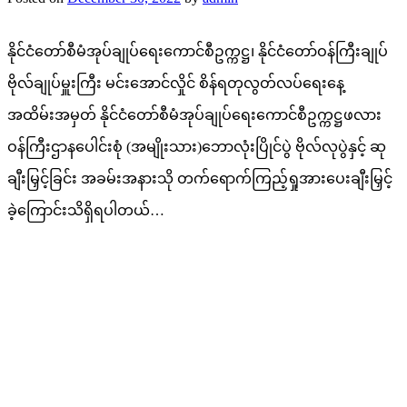
နိုင်ငံတော်စီမံအုပ်ချုပ်ရေးကောင်စီဥက္ကဋ္ဌ၊ နိုင်ငံတော်ဝန်ကြီးချုပ်
ဗိုလ်ချုပ်မှူးကြီး မင်းအောင်လှိုင် စိန်ရတုလွတ်လပ်ရေးနေ့
အထိမ်းအမှတ် နိုင်ငံတော်စီမံအုပ်ချုပ်ရေးကောင်စီဥက္ကဋ္ဌဖလား
ဝန်ကြီးဌာနပေါင်းစုံ (အမျိုးသား)ဘောလုံးပြိုင်ပွဲ ဗိုလ်လုပွဲနှင့် ဆု
ချီးမြှင့်ခြင်း အခမ်းအနားသို တက်ရောက်ကြည့်ရှုအားပေးချီးမြှင့်
ခဲ့ကြောင်းသိရှိရပါတယ်…