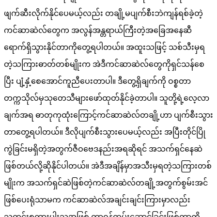
ဖျက်ဆီးလိုက်နိုင်ပေမယ့်လည်း တချို့မပျက်စီးဘဲကျန်ရစ်ခဲ့တဲ့
ကင်ဆာဆဲလ်တွေက အလွန်အန္တရာယ်ကြီးတဲ့အခြေအနေဆီ
ရောက်ရှိသွားနိုင်တာကိုတွေ့ရပါတယ်။ အထူးသဖြင့် သစ်သီးမှရ
တဲ့သကြားဓာတ်တစ်မျိုးက အဲဒီကင်ဆာဆဲလ်တွေကိုရှင်သန်စေ
ပြီး ပျံ့နှံ့စေအောင်ကူညီပေးတာပါ။ ဒီတွေ့ရှိချက်ကို ဝစ္စတာ
တက္ကသိုလ်မှသုတေသီများဖော်ထုတ်နိုင်ခဲ့တာပါ။ သူတို့ရဲ့လေ့လာ
ချက်အရ ဓာတုကုထုံးကြောင့်ကင်ဆာဆဲလ်တချို့ဟာ ပျက်စီးသွား
တာတွေ့ရပါတယ်။ ဒီလိုပျက်စီးသွားပေမယ့်လည်း အပြီးတိုင်ပြို
ကွဲခြင်းမရှိတဲ့အတွက်ဇီဝဗေဒနည်းအရဆိုရင် အသက်ရှင်နေဆဲ
ဖြစ်တယ်လို့ဆိုနိုင်ပါတယ်။ အဲဒီအချိန်မှာအသီးမှရတဲ့သကြားတစ်
မျိုးက အသက်ရှင်ဆဲဖြစ်တဲ့ကင်ဆာဆဲလ်တချို့အတွက်စွမ်းအင်
ဖြစ်ပေးရုံသာမက ကင်ဆာဆဲလ်အချင်းချင်းကြားမှာလည်း
သတင်းစကားပါးသူအဖြစ် တာဝန်ထမ်းဆောင်ခြင်းဖြစ်တာကို