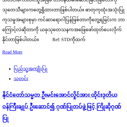
သုတေသီများကတွေ့ရှိထားတာဖြစ်ပါတယ်။ ဓာတုကုထုံးအသုံးပြု
ကုသမှုအများစုမှာ ကင်ဆာရောဂါပြန်ဖြစ်တာကိုတွေ့ရခြင်းက ဘာ
ကြောင့်လဲဆိုတာကို ယခုသုတေသနကအဖြေဖော်ထုတ်ပေးလိုက်
နိုင်တာဖြစ်ပါတယ်။ Ref: STDကိုထက်
Read More
ပြည်သူ့အကျိုးပြု
သတင်း
နိုင်ငံတော်သမ္မတ ဦးမင်းအောင်လှိုင်အား ထိုင်းဒုတိယ
ဝန်ကြီးချုပ် ဦးဆောင်၍ ဂုဏ်ပြုတပ်ဖွဲ့ဖြင့် ကြိုဆိုဂုဏ်
ပြု