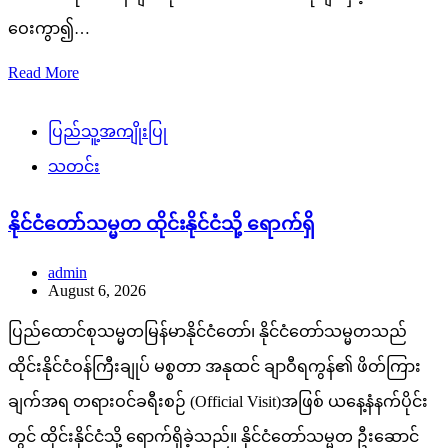
ဝေးကွာ၍…
Read More
ပြည်သူ့အကျိုးပြု
သတင်း
နိုင်ငံတော်သမ္မတ ထိုင်းနိုင်ငံသို့ ရောက်ရှိ
admin
August 6, 2026
ပြည်ထောင်စုသမ္မတမြန်မာနိုင်ငံတော်၊ နိုင်ငံတော်သမ္မတသည်
ထိုင်းနိုင်ငံဝန်ကြီးချုပ် မစ္စတာ အနုထင် ချာဝီရကွန်၏ ဖိတ်ကြား
ချက်အရ တရားဝင်ခရီးစဉ် (Official Visit)အဖြစ် ယနေ့နံနက်ပိုင်း
တွင် ထိုင်းနိုင်ငံသို့ ရောက်ရှိခဲ့သည်။ နိုင်ငံတော်သမ္မတ ဦးဆောင်