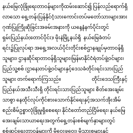
နယ်မြေလုံခြုံရေးတာဝန်များကိုထမ်းဆောင်၍ ပြန်လည်ရောက်ရှိ
လာသော ရှေ့တန်းပြန်နိုင်ငံ့သားကောင်းတပ်မတော်သားများအား
ဂုဏ်ပြုကြိုဆိုခြင်းအခမ်းအနားကို ယနေ့နံနက်ပိုင်းတွင်
ရှမ်းပြည်နယ်(တောင်ပိုင်း)၊ မိုးနဲမြို့နယ်ရှိ နယ်မြေခံတပ်
ရင်း၌ပြုလုပ်ရာ အရှေ့အလယ်ပိုင်းတိုင်းစစ်ဌာနချုပ်မှတာဝန်ရှိ
သူများ၊ ဌာနဆိုင်ရာတာဝန်ရှိသူများ၊မြန်မာနိုင်ငံရဲတပ်ဖွဲ့ဝင်များ၊
ပြည်သူ့စစ် (ဌာနေ)တပ်ဖွဲ့ဝင်များနှင့်ဒေသခံတိုင်းရင်းသားပြည်
သူများ တက်ရောက်ကြသည်။ တိုင်းဒေသကြီးနှင့်
ပြည်နယ်အသီးသီးရှိ တိုင်းရင်းသားပြည်သူများ စိတ်အေးချမ်း
သာစွာ နေထိုင်လုပ်ကိုင်စားသောက်နိုင်ရေးနှင့်အသက်အိုးအိမ်
စည်းစိမ်ဥစ္စာလုံခြုံမှုရှိစေရေး၊ နိုင်ငံတော်တည်ငြိမ်ရေး၊ နယ်မြေ
အေးချမ်းသာယာရေးအတွက်ရှေ့တန်းစစ်မျက်နှာများတွင်
စစ်ဆင်ရေးတာဝန်များကို မိဝေးဖဝေး၊ မိသားစုများနှင့်