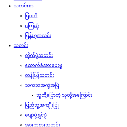
သတင်းစာ
မြဝတီ
ကြေးမုံ
မြန်မာ့အလင်း
သတင်း
တိုက်ပွဲသတင်း
ထောက်ခံအားပေးမှု
တန်ပြန်သတင်း
သကသအကွဲအပြဲ
သူတို့ပြောတဲ့ သူတို့အကြောင်း
ပြည်သူ့အကျိုးပြု
ပျော်ပွဲရွှင်ပွဲ
အားကစားသတင်း