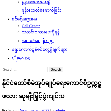
ဉာဏ်စမ်းပဟေဠိ
ဖုန်းဘေလ်မဲဖောက်ခြင်း
ရင်ဖွင့်ဆွေးနွေး
Call Center
သတင်းစကားပေးပို့ရန်
အမေး/အဖြေကဏ္ဍ
ရွေးကောက်ပွဲစိစစ်တွေ့ရှိချက်များ
ပျိုမေVlog
Search
for:
နိုင်ငံတော်စီမံအုပ်ချုပ်ရေးကောင်စီဥက္ကဋ္ဌ
ဖလား ဆုချီးမြှင့်ပွဲကျင်းပ
Posted on
December 30, 2022
by
admin