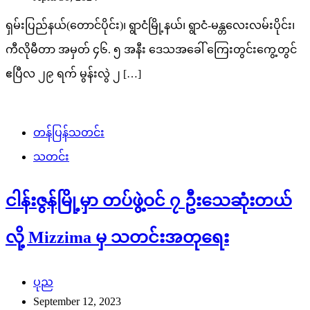
ရှမ်းပြည်နယ်(တောင်ပိုင်း)၊ ရွာငံမြို့နယ်၊ ရွာငံ-မန္တလေးလမ်းပိုင်း၊
ကီလိုမီတာ အမှတ် ၄၆. ၅ အနီး ဒေသအခေါ် ကြေးတွင်းကွေ့တွင်
ဧပြီလ ၂၉ ရက် မွန်းလွဲ ၂ […]
တန်ပြန်သတင်း
သတင်း
ငါန်းဇွန်မြို့မှာ တပ်ဖွဲ့ဝင် ၇ ဦးသေဆုံးတယ်
လို့ Mizzima မှ သတင်းအတုရေး
ပုည
September 12, 2023