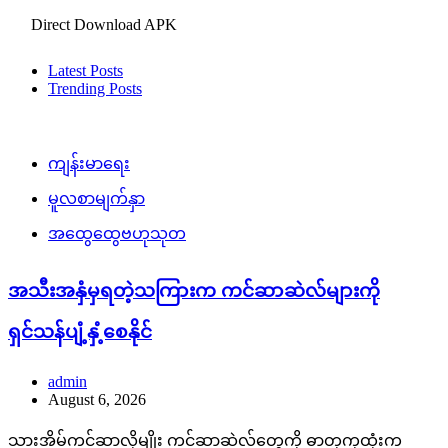
Direct Download APK
Latest Posts
Trending Posts
ကျန်းမာရေး
မူလစာမျက်နှာ
အထွေထွေဗဟုသုတ
အသီးအနှံမှရတဲ့သကြားက ကင်ဆာဆဲလ်များကို
ရှင်သန်ပျံ့နှံ့စေနိုင်
admin
August 6, 2026
သားအိမ်ကင်ဆာလိုမျိုး ကင်ဆာဆဲလ်တွေကို ဓာတုကုထုံးက