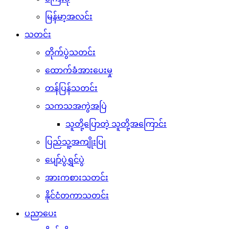
မြန်မာ့အလင်း
သတင်း
တိုက်ပွဲသတင်း
ထောက်ခံအားပေးမှု
တန်ပြန်သတင်း
သကသအကွဲအပြဲ
သူတို့ပြောတဲ့ သူတို့အကြောင်း
ပြည်သူ့အကျိုးပြု
ပျော်ပွဲရွှင်ပွဲ
အားကစားသတင်း
နိုင်ငံတကာသတင်း
ပညာပေး