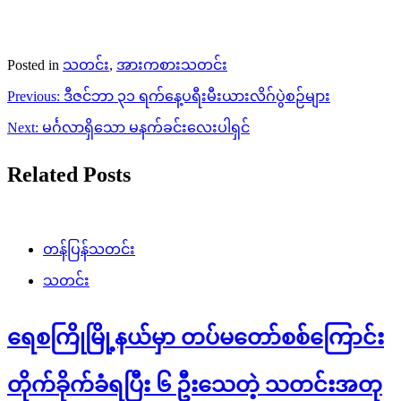
Posted in
သတင်း
,
အားကစားသတင်း
Post
Previous:
ဒီဇင်ဘာ ၃၁ ရက်နေ့ပရီးမီးယားလိဂ်ပွဲစဉ်များ
navigation
Next:
မင်္ဂလာရှိသော မနက်ခင်းလေးပါရှင်
Related Posts
တန်ပြန်သတင်း
သတင်း
ရေစကြိုမြို့နယ်မှာ တပ်မတော်စစ်ကြောင်း
တိုက်ခိုက်ခံရပြီး ၆ ဦးသေတဲ့ သတင်းအတု