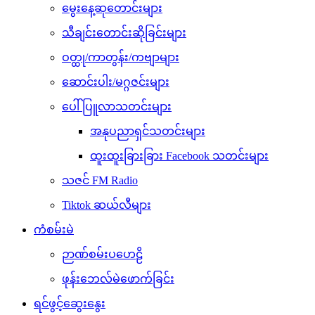
မွေးနေ့ဆုတောင်းများ
သီချင်းတောင်းဆိုခြင်းများ
ဝတ္ထု/ကာတွန်း/ကဗျာများ
ဆောင်းပါး/မဂ္ဂဇင်းများ
ပေါ်ပြူလာသတင်းများ
အနုပညာရှင်သတင်းများ
ထူးထူးခြားခြား Facebook သတင်းများ
သဇင် FM Radio
Tiktok ဆယ်လီများ
ကံစမ်းမဲ
ဉာဏ်စမ်းပဟေဠိ
ဖုန်းဘေလ်မဲဖောက်ခြင်း
ရင်ဖွင့်ဆွေးနွေး