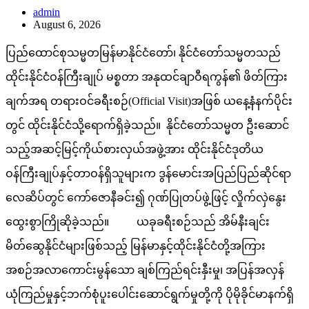
admin
August 6, 2026
ပြည်ထောင်စုသမ္မတမြန်မာနိုင်ငံတော်၊ နိုင်ငံတော်သမ္မတသည်
ထိုင်းနိုင်ငံဝန်ကြီးချုပ် မစ္စတာ အနုထင်ချာဝီရကွန်၏ ဖိတ်ကြား
ချက်အရ တရားဝင်ခရီးစဉ်(Official Visit)အဖြစ် ယနေ့နံနက်ပိုင်း
တွင် ထိုင်းနိုင်ငံသို့ရောက်ရှိခဲ့သည်။ နိုင်ငံတော်သမ္မတ ဦးဆောင်
သည့်အဆင့်မြင့်ကိုယ်စားလှယ်အဖွဲ့အား ထိုင်းနိုင်ငံဒုတိယ
ဝန်ကြီးချုပ်နှင့်တာဝန်ရှိသူများက ဒွန်မောင်းအပြည်ပြည်ဆိုင်ရာ
လေဆိပ်တွင် ကော်ဇောနီခင်း၍ ဂုဏ်ပြုတပ်ဖွဲ့ဖြင့် လှိုက်လှဲနွေး
ထွေးစွာကြိုဆိုခဲ့သည်။ ယခုခရီးစဉ်သည် အိမ်နီးချင်း
မိတ်ဆွေနိုင်ငံများဖြစ်သည့် မြန်မာနှင့်ထိုင်းနိုင်ငံတို့အကြား
အစဉ်အလာကောင်းမွန်သော ချစ်ကြည်ရင်းနှီးမှု၊ အပြန်အလှန်
ယုံကြည်မှုနှင့်ဘက်စုံပူးပေါင်းဆောင်ရွက်မှုတို့ကို ပိုမိုခိုင်မာနက်ရှိ