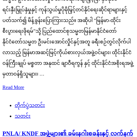
ရင်းနှီးမြှုပ်နှံမှုနှင့် ကုန်သွယ်မှုပိုမိုမြှင့်တင်နိုင်ရေးဆိုင်ရာများနှင့်
ပတ်သက်၍ မိန့်ခွန်းပြောကြားသည်။ အဆိုပါ “မြန်မာ-ထိုင်း
စီးပွားရေးဖိုရမ်”သို့ ပြည်ထောင်စုသမ္မတမြန်မာနိုင်ငံတော်
နိုင်ငံတော်သမ္မတ ဦးမင်းအောင်လှိုင်နှင့်အတူ ခရီးစဉ်တွင်လိုက်ပါ
လာသည့် မြန်မာအဆင့်မြင့်ကိုယ်စားလှယ်အဖွဲ့ဝင်များ၊ ထိုင်းနိုင်ငံ
ဝန်ကြီးချုပ် မစ္စတာ အနုထင် ချာဝီရကွန် နှင့် ထိုင်းနိုင်ငံအစိုးရအဖွဲ့
မှတာဝန်ရှိသူများ၊ …
Read More
တိုက်ပွဲသတင်း
သတင်း
PNLA/ KNDF အဖွဲ့များ၏ ခမ်းနဂါးစခန်းနှင့် လက်နက်