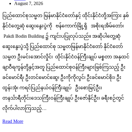
August 7, 2026
ပြည်ထောင်စုသမ္မတ မြန်မာနိုင်ငံတော်နှင့် ထိုင်းနိုင်ငံတို့အကြား နှစ်
နိုင်ငံတွေ့ဆုံ ဆွေးနွေးပွဲကို ဗန်ကောက်မြို့ရှိ အစိုးရအိမ်တော်၊
Pakdi Bodin Building ၌ ကျင်းပပြုလုပ်သည်။ အဆိုပါတွေ့ဆုံ
ဆွေးနွေးပွဲသို့ ပြည်ထောင်စု သမ္မတမြန်မာနိုင်ငံတော် နိုင်ငံတော်
သမ္မတ ဦးမင်းအောင်လှိုင်၊ ထိုင်းနိုင်ငံဝန်ကြီးချုပ် မစ္စတာ အနုထင်
ချာဝီရကွန်တို့နှင့်အတူ ပြည်ထောင်စုဝန်ကြီးများဖြစ်ကြသည့် ဦး
ခင်မောင်ရီ၊ ဦးတင်မောင်ဆွေ၊ ဦးကိုကိုလွင်၊ ဦးခင်မောင်စိုး၊ ဦး
ထွန်းအုံ၊ ကရင်ပြည်နယ်ဝန်ကြီးချုပ် ဦးစောမြင့်ဦး၊
တနင်္သာရီတိုင်းဒေသကြီးဝန်ကြီးချုပ် ဦးဇော်နိုင်ဦး၊ ခရီးစဉ်တွင်
လိုက်ပါလာကြသည့်…
Read More