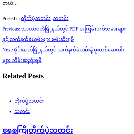
တယ်…
Posted in
တိုက်ပွဲသတင်း
,
သတင်း
Post
Previous:
သာယာဝတီမြို့နယ်တွင် PDF အကြမ်းဖက်သမားများ
navigation
နှင့် လက်နက်ခဲယမ်းများ ဖမ်းဆီးရမိ
Next:
မိုင်းဆတ်မြို့နယ်တွင် လက်နက်ခဲယမ်းနဲ့ မူးယစ်ဆေးဝါး
များ သိမ်းဆည်းရမိ
Related Posts
တိုက်ပွဲသတင်း
သတင်း
ရေစကြိုတိုက်ပွဲသတင်း