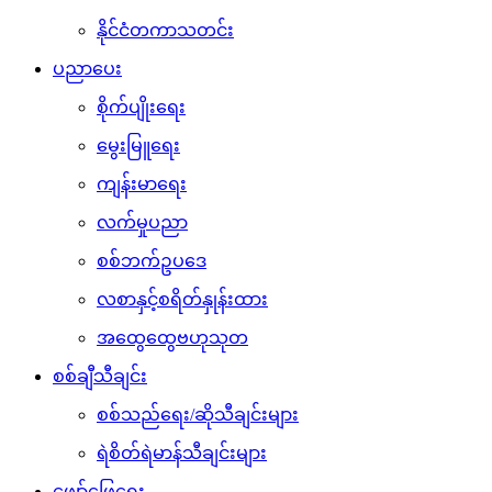
နိုင်ငံတကာသတင်း
ပညာပေး
စိုက်ပျိုးရေး
မွေးမြူရေး
ကျန်းမာရေး
လက်မှုပညာ
စစ်ဘက်ဥပဒေ
လစာနှင့်စရိတ်နှုန်းထား
အထွေထွေဗဟုသုတ
စစ်ချီသီချင်း
စစ်သည်ရေး/ဆိုသီချင်းများ
ရဲစိတ်ရဲမာန်သီချင်းများ
ဖျော်ဖြေရေး