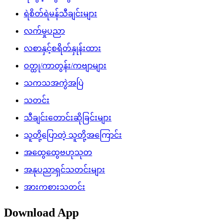
ရဲစိတ်ရဲမန်သီချင်းများ
လက်မှုပညာ
လစာနှင့်စရိတ်နှုန်းထား
ဝတ္ထု/ကာတွန်း/ကဗျာများ
သကသအကွဲအပြဲ
သတင်း
သီချင်းတောင်းဆိုခြင်းများ
သူတို့ပြောတဲ့ သူတို့အကြောင်း
အထွေထွေဗဟုသုတ
အနုပညာရှင်သတင်းများ
အားကစားသတင်း
Download App