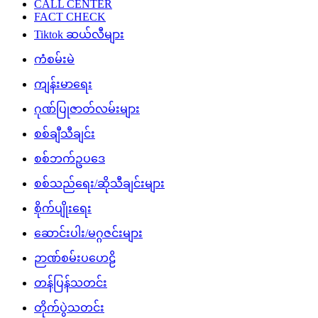
CALL CENTER
FACT CHECK
Tiktok ဆယ်လီများ
ကံစမ်းမဲ
ကျန်းမာရေး
ဂုဏ်ပြုဇာတ်လမ်းများ
စစ်ချီသီချင်း
စစ်ဘက်ဥပဒေ
စစ်သည်ရေး/ဆိုသီချင်းများ
စိုက်ပျိုးရေး
ဆောင်းပါး/မဂ္ဂဇင်းများ
ဉာဏ်စမ်းပဟေဠိ
တန်ပြန်သတင်း
တိုက်ပွဲသတင်း