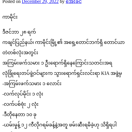
Posted on
December 29, 2022
by
အေးခင်
ကာမိုင်း
ဒီဇင်ဘာ ၂၈ ရက်
ကချင်ပြည်နယ်၊ ကာမိုင်းမြို့၏ အရှေ့တောင်ဘက်ရှိ တောင်ယာ
တဲတစ်လုံးအတွင်း
အကြမ်းဖက်သမား ၁ ဦးရောက်ရှိနေကြောင်းသတင်းအရ
လုံခြုံရေးတပ်ဖွဲ့ဝင်များက သွားရောက်ရှင်းလင်းရာ KIA အဖွဲ့မှ
-အကြမ်းဖက်သမား ၁ လောင်း
-လက်လုပ်မိုင်း ၁ လုံး
-လက်ပစ်ဗုံး ၂ လုံး
-ဒီတိုနေတာ ၁၀ ခု
-ယမ်းမှုန့် ၁၂ ကီလိုဂရမ်ခန့်နဲ့အတူ ဖမ်းဆီးရမိခဲ့ဟု သိရှိရပါ