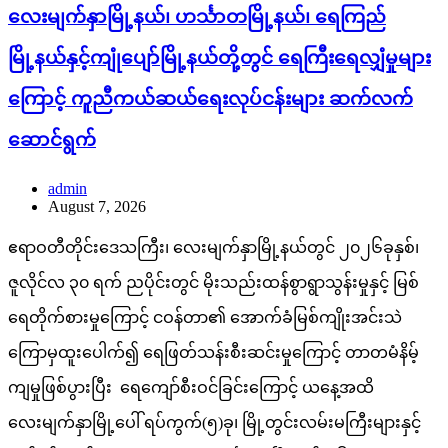
လေးမျက်နှာမြို့နယ်၊ ဟင်္သာတမြို့နယ်၊ ရေကြည်
မြို့နယ်နှင့်ကျုံပျော်မြို့နယ်တို့တွင် ရေကြီးရေလျှံမှုများ
ကြောင့် ကူညီကယ်ဆယ်ရေးလုပ်ငန်းများ ဆက်လက်
ဆောင်ရွက်
admin
August 7, 2026
ဧရာဝတီတိုင်းဒေသကြီး၊ လေးမျက်နှာမြို့နယ်တွင် ၂၀၂၆ခုနှစ်၊
ဇူလိုင်လ ၃၀ ရက် ညပိုင်းတွင် မိုးသည်းထန်စွာရွာသွန်းမှုနှင့် မြစ်
ရေတိုက်စားမှုကြောင့် ငဝန်တာ၏ အောက်ခံမြစ်ကျိုးအင်းသဲ
ကြောမှထူးပေါက်၍ ရေဖြတ်သန်းစီးဆင်းမှုကြောင့် တာတမံနိမ့်
ကျမှုဖြစ်ပွားပြီး ရေကျော်စီးဝင်ခြင်းကြောင့် ယနေ့အထိ
လေးမျက်နှာမြို့ပေါ် ရပ်ကွက်(၅)ခု၊ မြို့တွင်းလမ်းမကြီးများနှင့်