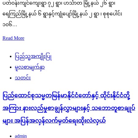
ပတ်ဝန်းကျင်ကျေးရွာ ၇၂ ရွာ၊ ဟင်္သာတ မြို့နယ် ၂၆ ရွာ၊
ရေကြည်မြို့နယ် ၆ ရွာနှင့်ကျုံပျော်မြို့နယ် ၂ ရွာ ၊ စုစုပေါင်း
၁၀၆…
Read More
ပြည်သူ့အကျိုးပြု
မူလစာမျက်နှာ
သတင်း
ပြည်ထောင်စုသမ္မတမြန်မာနိုင်ငံတော်နှင့် ထိုင်းနိုင်ငံတို့
အကြား နားလည်မှုစာချွန်လွှာများနှင့် သဘောတူစာချုပ်
များ အပြန်အလှန်လက်မှတ်ရေးထိုးလဲလှယ်
admin