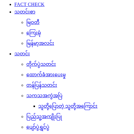
FACT CHECK
သတင်းစာ
မြဝတီ
ကြေးမုံ
မြန်မာ့အလင်း
သတင်း
တိုက်ပွဲသတင်း
ထောက်ခံအားပေးမှု
တန်ပြန်သတင်း
သကသအကွဲအပြဲ
သူတို့ပြောတဲ့ သူတို့အကြောင်း
ပြည်သူ့အကျိုးပြု
ပျော်ပွဲရွှင်ပွဲ