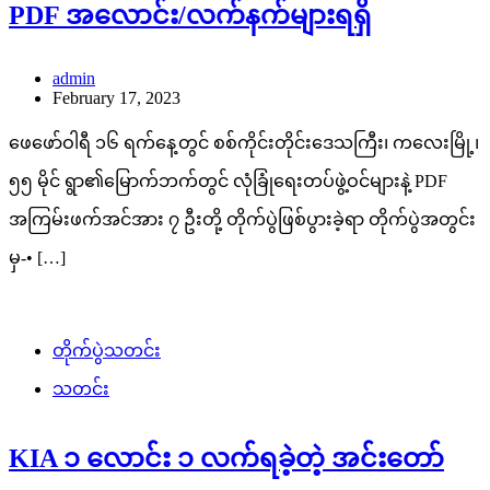
PDF အလောင်း/လက်နက်များရရှိ
admin
February 17, 2023
ဖေဖော်ဝါရီ ၁၆ ရက်နေ့တွင် စစ်ကိုင်းတိုင်းဒေသကြီး၊ ကလေးမြို့၊
၅၅ မိုင် ရွာ၏မြောက်ဘက်တွင် လုံခြုံရေးတပ်ဖွဲ့ဝင်များနဲ့ PDF
အကြမ်းဖက်အင်အား ၇ ဦးတို့ တိုက်ပွဲဖြစ်ပွားခဲ့ရာ တိုက်ပွဲအတွင်း
မှ-• […]
တိုက်ပွဲသတင်း
သတင်း
KIA ၁ လောင်း ၁ လက်ရခဲ့တဲ့ အင်းတော်