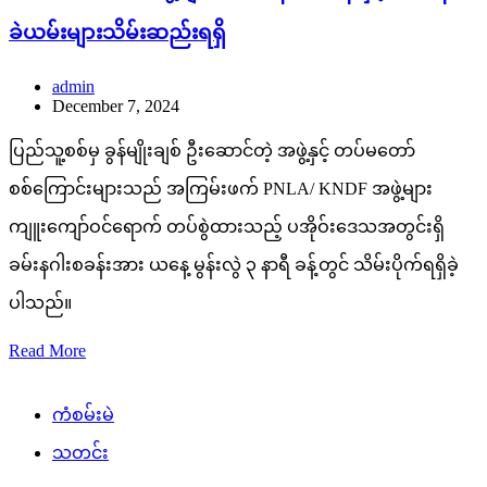
ခဲယမ်းများသိမ်းဆည်းရရှိ
admin
December 7, 2024
ပြည်သူ့စစ်မှ ခွန်မျိုးချစ် ဦးဆောင်တဲ့ အဖွဲ့နှင့် တပ်မတော်
စစ်ကြောင်းများသည် အကြမ်းဖက် PNLA/ KNDF အဖွဲ့များ
ကျူးကျော်ဝင်ရောက် တပ်စွဲထားသည့် ပအိုဝ်းဒေသအတွင်းရှိ
ခမ်းနဂါးစခန်းအား ယနေ့ မွန်းလွဲ ၃ နာရီ ခန့်တွင် သိမ်းပိုက်ရရှိခဲ့
ပါသည်။
Read More
ကံစမ်းမဲ
သတင်း