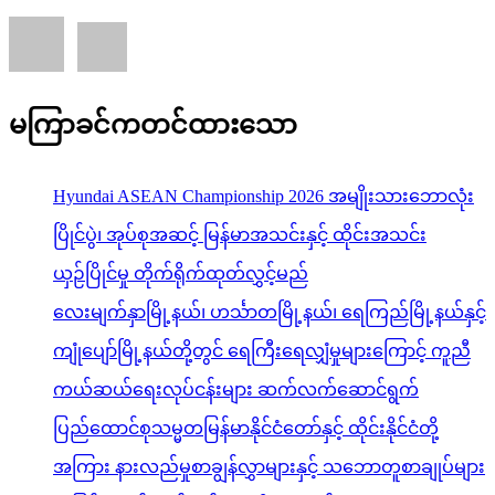
မကြာခင်ကတင်ထားသော
Hyundai ASEAN Championship 2026 အမျိုးသားဘောလုံး
ပြိုင်ပွဲ၊ အုပ်စုအဆင့် မြန်မာအသင်းနှင့် ထိုင်းအသင်း
ယှဉ်ပြိုင်မှု တိုက်ရိုက်ထုတ်လွှင့်မည်
လေးမျက်နှာမြို့နယ်၊ ဟင်္သာတမြို့နယ်၊ ရေကြည်မြို့နယ်နှင့်
ကျုံပျော်မြို့နယ်တို့တွင် ရေကြီးရေလျှံမှုများကြောင့် ကူညီ
ကယ်ဆယ်ရေးလုပ်ငန်းများ ဆက်လက်ဆောင်ရွက်
ပြည်ထောင်စုသမ္မတမြန်မာနိုင်ငံတော်နှင့် ထိုင်းနိုင်ငံတို့
အကြား နားလည်မှုစာချွန်လွှာများနှင့် သဘောတူစာချုပ်များ