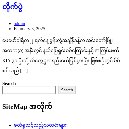
တိုက်ပွဲ
admin
February 3, 2025
ဖေဖော်ဝါရီလ ၂ ရက်နေ့ မွန်းလွဲအချိန်ခန့်က အင်းတော်မြို့၊
အထက(၁) အနီးတွင် နယ်မြေရှင်းစစ်ကြောင်းနှင့် အကြမ်းဖက်
KIA ၃၀ ဦးတို့ ထိတွေ့မှုအနည်းငယ်ဖြစ်ပွားပြီး ဖြစ်စဉ်တွင် မိမိ
စစ်သည် […]
Search
Search
SiteMap အလိုက်
ဖတ်ရှုသင့်သည့်သတင်းများ