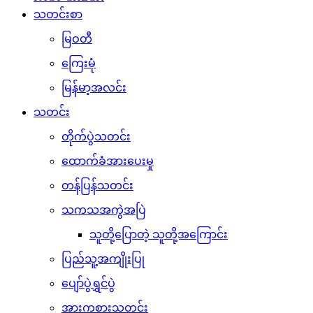
သတင်းစာ
မြဝတီ
ကြေးမုံ
မြန်မာ့အလင်း
သတင်း
တိုက်ပွဲသတင်း
ထောက်ခံအားပေးမှု
တန်ပြန်သတင်း
သကသအကွဲအပြဲ
သူတို့ပြောတဲ့ သူတို့အကြောင်း
ပြည်သူ့အကျိုးပြု
ပျော်ပွဲရွှင်ပွဲ
အားကစားသတင်း