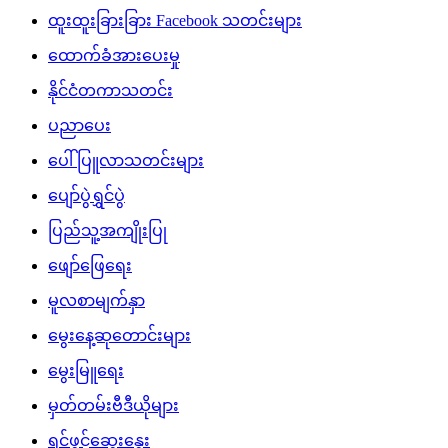
ထူးထူးခြားခြား Facebook သတင်းများ
ထောက်ခံအားပေးမှု
နိုင်ငံတကာသတင်း
ပညာပေး
ပေါ်ပြူလာသတင်းများ
ပျော်ပွဲရွှင်ပွဲ
ပြည်သူ့အကျိုးပြု
ဖျော်ဖြေရေး
မူလစာမျက်နှာ
မွေးနေ့ဆုတောင်းများ
မွေးမြူရေး
မှတ်တမ်းဗီဒီယိုများ
ရင်ဖွင့်ဆွေးနွေး