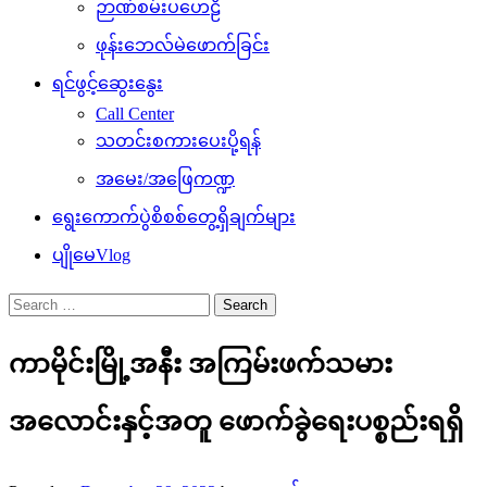
ဉာဏ်စမ်းပဟေဠိ
ဖုန်းဘေလ်မဲဖောက်ခြင်း
ရင်ဖွင့်ဆွေးနွေး
Call Center
သတင်းစကားပေးပို့ရန်
အမေး/အဖြေကဏ္ဍ
ရွေးကောက်ပွဲစိစစ်တွေ့ရှိချက်များ
ပျိုမေVlog
Search
for:
ကာမိုင်းမြို့အနီး အကြမ်းဖက်သမား
အလောင်းနှင့်အတူ ဖောက်ခွဲရေးပစ္စည်းရရှိ