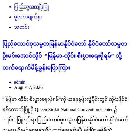
ပြည်သူ့အကျိုးပြု
မူလစာမျက်နှာ
သတင်း
ပြည်ထောင်စုသမ္မတမြန်မာနိုင်ငံတော် နိုင်ငံတော်သမ္မတ
ဦးမင်းအောင်လှိုင် “မြန်မာ-ထိုင်း စီးပွားရေးဖိုရမ်” သို့
တက်ရောက်မိန့်ခွန်းပြောကြား
admin
August 7, 2026
“မြန်မာ-ထိုင်း စီးပွားရေးဖိုရမ်”ကို ယနေ့မွန်းလွဲပိုင်းတွင် ထိုင်းနိုင်ငံ၊
ဗန်ကောက်မြို့ရှိ Queen Sirikit National Convention Center ၌
ကျင်းပပြုလုပ်ရာ ပြည်ထောင်စုသမ္မတမြန်မာနိုင်ငံတော် နိုင်ငံတော်
သမ္မတ ဦးမင်းအောင်လှိုင် တက်ရောက်ချီးမြှင့်ပြီး နှစ်နိုင်ငံ