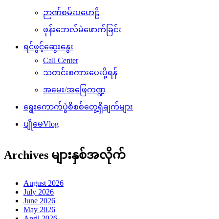
ဉာဏ်စမ်းပဟေဠိ
ဖုန်းဘေလ်မဲဖောက်ခြင်း
ရင်ဖွင့်ဆွေးနွေး
Call Center
သတင်းစကားပေးပို့ရန်
အမေး/အဖြေကဏ္ဍ
ရွေးကောက်ပွဲစိစစ်တွေ့ရှိချက်များ
ပျိုမေVlog
Archives များနှစ်အလိုက်
August 2026
July 2026
June 2026
May 2026
April 2026