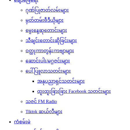
ဂုဏ်ပြုဇာတ်လမ်းများ
မှတ်တမ်းဗီဒီယိုများ
မွေးနေ့ဆုတောင်းများ
သီချင်းတောင်းဆိုခြင်းများ
ဝတ္ထု/ကာတွန်း/ကဗျာများ
ဆောင်းပါး/မဂ္ဂဇင်းများ
ပေါ်ပြူလာသတင်းများ
အနုပညာရှင်သတင်းများ
ထူးထူးခြားခြား Facebook သတင်းများ
သဇင် FM Radio
Tiktok ဆယ်လီများ
ကံစမ်းမဲ