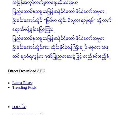
အပြန်အလှန်လက်မှတ်ရေးထိုးလဲလှယ်
ပြည်ထောင်စုသမ္မတမြန်မာနိုင်ငံတော် နိုင်ငံတော်သမ္မတ
ဦးမင်းအောင်လှိုင် “မြန်မာ-ထိုင်း စီးပွားရေးဖိုရမ်” သို့ တက်
ရောက်မိန့်ခွန်းပြောကြား
ပြည်ထောင်စုသမ္မတမြန်မာနိုင်ငံတော် နိုင်ငံတော်သမ္မတ
ဦးမင်းအောင်လှိုင်အား ထိုင်းနိုင်ငံဝန်ကြီးချုပ် မစ္စတာ အနု
ထင် ချာဝီရကွန်က ဂုဏ်ပြုညစာစားပွဲဖြင့် တည်ခင်းဧည့်ခံ
Direct Download APK
Latest Posts
Trending Posts
သတင်း