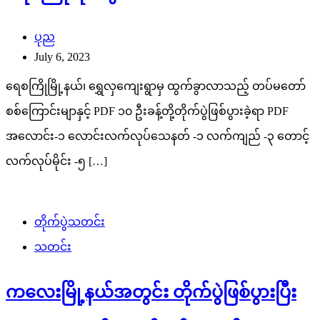
ပုည
July 6, 2023
ရေစကြိုမြို့နယ်၊ ရွှေလှကျေးရွာမှ ထွက်ခွာလာသည့် တပ်မတော်
စစ်ကြောင်းမျာနှင့် PDF ၁၀ ဦးခန့်တို့တိုက်ပွဲဖြစ်ပွားခဲ့ရာ PDF
အလောင်း-၁ လောင်းလက်လုပ်သေနတ် -၁ လက်ကျည် -၃ တောင့်
လက်လုပ်မိုင်း -၅ […]
တိုက်ပွဲသတင်း
သတင်း
ကလေးမြို့နယ်အတွင်း တိုက်ပွဲဖြစ်ပွားပြီး