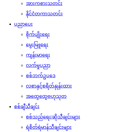
အားကစားသတင်း
နိုင်ငံတကာသတင်း
ပညာပေး
စိုက်ပျိုးရေး
မွေးမြူရေး
ကျန်းမာရေး
လက်မှုပညာ
စစ်ဘက်ဥပဒေ
လစာနှင့်စရိတ်နှုန်းထား
အထွေထွေဗဟုသုတ
စစ်ချီသီချင်း
စစ်သည်ရေး/ဆိုသီချင်းများ
ရဲစိတ်ရဲမာန်သီချင်းများ