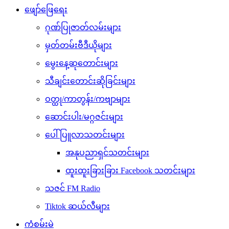
ဖျော်ဖြေရေး
ဂုဏ်ပြုဇာတ်လမ်းများ
မှတ်တမ်းဗီဒီယိုများ
မွေးနေ့ဆုတောင်းများ
သီချင်းတောင်းဆိုခြင်းများ
ဝတ္ထု/ကာတွန်း/ကဗျာများ
ဆောင်းပါး/မဂ္ဂဇင်းများ
ပေါ်ပြူလာသတင်းများ
အနုပညာရှင်သတင်းများ
ထူးထူးခြားခြား Facebook သတင်းများ
သဇင် FM Radio
Tiktok ဆယ်လီများ
ကံစမ်းမဲ