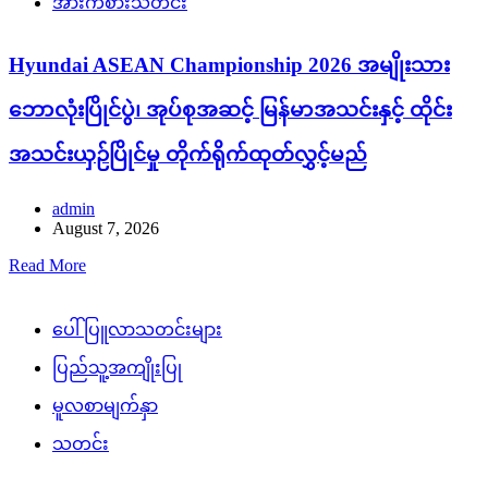
အားကစားသတင်း
Hyundai ASEAN Championship 2026 အမျိုးသား
ဘောလုံးပြိုင်ပွဲ၊ အုပ်စုအဆင့် မြန်မာအသင်းနှင့် ထိုင်း
အသင်းယှဉ်ပြိုင်မှု တိုက်ရိုက်ထုတ်လွှင့်မည်
admin
August 7, 2026
Read More
ပေါ်ပြူလာသတင်းများ
ပြည်သူ့အကျိုးပြု
မူလစာမျက်နှာ
သတင်း