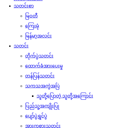
သတင်းစာ
မြဝတီ
ကြေးမုံ
မြန်မာ့အလင်း
သတင်း
တိုက်ပွဲသတင်း
ထောက်ခံအားပေးမှု
တန်ပြန်သတင်း
သကသအကွဲအပြဲ
သူတို့ပြောတဲ့ သူတို့အကြောင်း
ပြည်သူ့အကျိုးပြု
ပျော်ပွဲရွှင်ပွဲ
အားကစားသတင်း