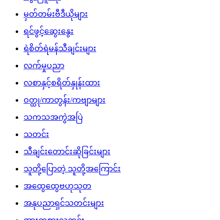
မှတ်တမ်းဗီဒီယိုများ
ရင်ဖွင့်ဆွေးနွေး
ရဲစိတ်ရဲမန်သီချင်းများ
လက်မှုပညာ
လစာနှင့်စရိတ်နှုန်းထား
ဝတ္ထု/ကာတွန်း/ကဗျာများ
သကသအကွဲအပြဲ
သတင်း
သီချင်းတောင်းဆိုခြင်းများ
သူတို့ပြောတဲ့ သူတို့အကြောင်း
အထွေထွေဗဟုသုတ
အနုပညာရှင်သတင်းများ