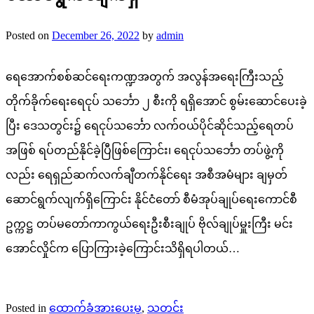
Posted on
December 26, 2022
by
admin
ရေအောက်စစ်ဆင်ရေးကဏ္ဍအတွက် အလွန်အရေးကြီးသည့်
တိုက်ခိုက်ရေးရေငုပ် သင်္ဘော ၂ စီးကို ရရှိအောင် စွမ်းဆောင်ပေးခဲ့
ပြီး ဒေသတွင်း၌ ရေငုပ်သင်္ဘော လက်ဝယ်ပိုင်ဆိုင်သည့်ရေတပ်
အဖြစ် ရပ်တည်နိုင်ခဲ့ပြီဖြစ်ကြောင်း၊ ရေငုပ်သင်္ဘော တပ်ဖွဲ့ကို
လည်း ရေရှည်ဆက်လက်ချီတက်နိုင်ရေး အစီအမံများ ချမှတ်
ဆောင်ရွက်လျက်ရှိကြောင်း နိုင်ငံတော် စီမံအုပ်ချုပ်ရေးကောင်စီ
ဥက္ကဋ္ဌ တပ်မတော်ကာကွယ်ရေးဦးစီးချုပ် ဗိုလ်ချုပ်မှူးကြီး မင်း
အောင်လှိုင်က ပြောကြားခဲ့ကြောင်းသိရှိရပါတယ်…
Posted in
ထောက်ခံအားပေးမှု
,
သတင်း