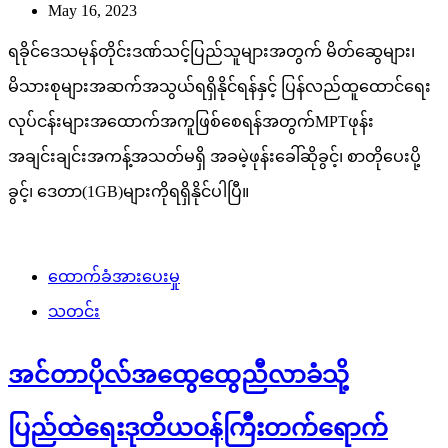
May 16, 2023
ရခိုင်ဒေသမုန်တိုင်းဒဏ်သင့်ပြည်သူများအတွက် မိတ်ဆွေများ၊
မိသားစုများအဆက်အသွယ်ရရှိနိုင်ရန်နှင့် ပြန်လည်ထူထောင်ရေး
လုပ်ငန်းများအထောက်အကူဖြစ်စေရန်အတွက်MPTဖုန်း
အချင်းချင်းအကန့်အသတ်မရှိ အခမဲ့ဖုန်းခေါ်ဆိုခွင့်၊ စာတိုပေးပို့
ခွင့်၊ ဒေတာ(1GB)များကိုရရှိနိုင်ပါပြီ။
ထောက်ခံအားပေးမှု
သတင်း
အင်တာပိုလ်အထွေထွေညီလာခံသို့
ပြည်ထဲရေးဒုတိယဝန်ကြီးတက်ရောက်