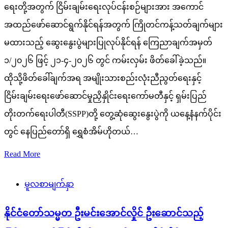
ရေးတို့အတွက် ငြိမ်းချမ်းရေးလုပ်ငန်းစဉ်များအား အကောင်
အထည်ဖော်ဆောင်ရွက်နိုင်ရန်အတွက် ကြိုတင်ကန့်သတ်ချက်များ
မထားသည့် ဆွေးနွေးပွဲများပြုလုပ်နိုင်ရန် ကြေညာချက်အမှတ်
၁/၂၀၂၆ ဖြင့် ၂၁-၄-၂၀၂၆ တွင် ကမ်းလှမ်း ဖိတ်ခေါ်ခဲ့သည်။
ထိုသို့ဖိတ်ခေါ်ချက်အရ အမျိုးသားစည်းလုံးညီညွတ်ရေးနှင့်
ငြိမ်းချမ်းရေးဖော်ဆောင်မှုညှိနှိုင်းရေးကော်မတီနှင့် ရှမ်းပြည်
တိုးတက်ရေးပါတီ(SSPP)တို့ တွေ့ဆုံဆွေးနွေးပွဲကို ယနေ့နံနက်ပိုင်း
တွင် နေပြည်တော်ရှိ ရွှေစံအိမ်ဟိုတယ်…
Read More
မူလစာမျက်နှာ
နိုင်ငံတော်သမ္မတ ဦးမင်းအောင်လှိုင် ဦးဆောင်သည့်