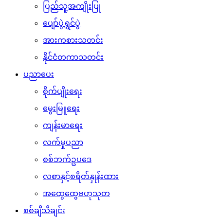
ပြည်သူ့အကျိုးပြု
ပျော်ပွဲရွှင်ပွဲ
အားကစားသတင်း
နိုင်ငံတကာသတင်း
ပညာပေး
စိုက်ပျိုးရေး
မွေးမြူရေး
ကျန်းမာရေး
လက်မှုပညာ
စစ်ဘက်ဥပဒေ
လစာနှင့်စရိတ်နှုန်းထား
အထွေထွေဗဟုသုတ
စစ်ချီသီချင်း