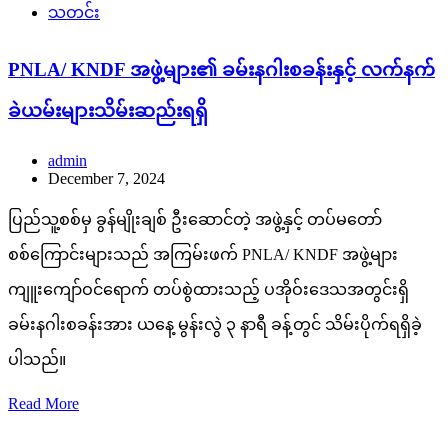
သတင်း
PNLA/ KNDF အဖွဲ့များ၏ ခမ်းနဂါးစခန်းနှင့် လက်နက်
ခဲယမ်းများသိမ်းဆည်းရရှိ
admin
December 7, 2024
ပြည်သူ့စစ်မှ ခွန်မျိုးချစ် ဦးဆောင်တဲ့ အဖွဲ့နှင့် တပ်မတော်
စစ်ကြောင်းများသည် အကြမ်းဖက် PNLA/ KNDF အဖွဲ့များ
ကျူးကျော်ဝင်ရောက် တပ်စွဲထားသည့် ပအိုဝ်းဒေသအတွင်းရှိ
ခမ်းနဂါးစခန်းအား ယနေ့ မွန်းလွဲ ၃ နာရီ ခန့်တွင် သိမ်းပိုက်ရရှိခဲ့
ပါသည်။
Read More