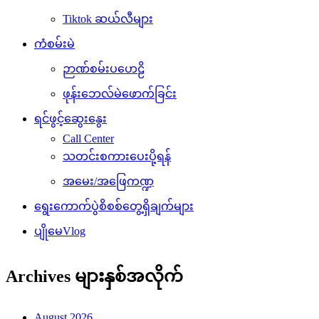
Tiktok ဆယ်လီများ
ကံစမ်းမဲ
ဉာဏ်စမ်းပဟေဠိ
ဖုန်းဘေလ်မဲဖောက်ခြင်း
ရင်ဖွင့်ဆွေးနွေး
Call Center
သတင်းစကားပေးပို့ရန်
အမေး/အဖြေကဏ္ဍ
ရွေးကောက်ပွဲစိစစ်တွေ့ရှိချက်များ
ပျိုမေVlog
Archives များနှစ်အလိုက်
August 2026