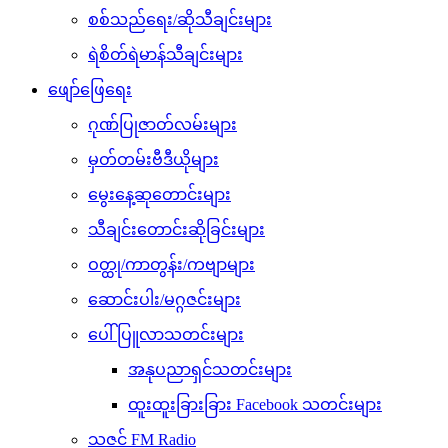
စစ်သည်ရေး/ဆိုသီချင်းများ
ရဲစိတ်ရဲမာန်သီချင်းများ
ဖျော်ဖြေရေး
ဂုဏ်ပြုဇာတ်လမ်းများ
မှတ်တမ်းဗီဒီယိုများ
မွေးနေ့ဆုတောင်းများ
သီချင်းတောင်းဆိုခြင်းများ
ဝတ္ထု/ကာတွန်း/ကဗျာများ
ဆောင်းပါး/မဂ္ဂဇင်းများ
ပေါ်ပြူလာသတင်းများ
အနုပညာရှင်သတင်းများ
ထူးထူးခြားခြား Facebook သတင်းများ
သဇင် FM Radio