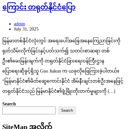
ကြောင်း တရုတ်နိုင်ငံပြော
admin
July 31, 2025
မြန်မာတစ်နိုင်ငံလုံးတွင် အရေးပေါ်အခြေအနေကြေညာခြင်းကို
ရုတ်သိမ်းလိုက်ခြင်းနှင့်ပတ်သက်၍ သတင်းစာဆရာ တစ်
ဦး၏မေးမြန်းချက်ကို တရုတ်နိုင်ငံခြားရေးဝန်ကြီးဌာန
ပြောရေးဆိုခွင့်ရှိသူ Guo Jiakun က ယခုလိုဖြေကြားခဲ့ပါတယ်။
“မြန်မာနိုင်ငံ၏မိတ်ဆွေကောင်းနိုင်ငံ အိမ်နီးချင်းတစ်ဦးအနေဖြင့်
တရုတ်နိုင်ငံသည် မြန်မာနိုင်ငံ၏ဖွံ့ဖြိုးတိုးတက်မှုများကို […]
Search
Search
SiteMap အလိုက်