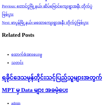
Post
Previous:
တောင်ငူမြို့နယ်၊ ဆိပ်မြောင်ကျေးရွာအနီး တိုက်ပွဲ
navigation
ဖြစ်ပွား
Next:
ဖာပွန်မြို့နယ်၊ မ​ထောကျေးရွာအနီး တိုက်ပွဲဖြစ်ပွား
Related Posts
ထောက်ခံအားပေးမှု
သတင်း
ရခိုင်ဒေသမုန်တိုင်းသင့်ပြည်သူများအတွက်
MPT မှ Data များ အခမဲ့ပေး
admin