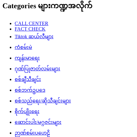
Categories များကဏ္ဍအလိုက်
CALL CENTER
FACT CHECK
Tiktok ဆယ်လီများ
ကံစမ်းမဲ
ကျန်းမာရေး
ဂုဏ်ပြုဇာတ်လမ်းများ
စစ်ချီသီချင်း
စစ်ဘက်ဥပဒေ
စစ်သည်ရေး/ဆိုသီချင်းများ
စိုက်ပျိုးရေး
ဆောင်းပါး/မဂ္ဂဇင်းများ
ဉာဏ်စမ်းပဟေဠိ