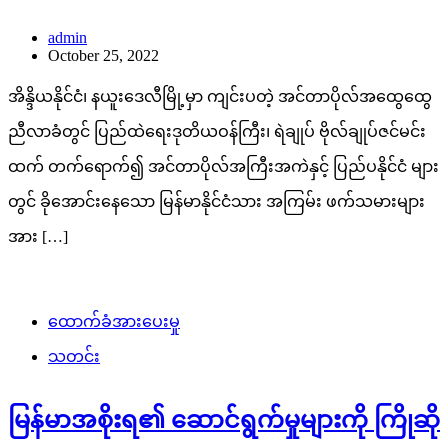
admin
October 25, 2022
အိန္ဒိယနိုင်ငံ၊ နယူးဒေလီမြို့မှာ ကျင်းပတဲ့ အင်တာပိုလ်အထွေထွေ
ညီလာခံတွင် ပြည်ထဲရေးဒုတိယဝန်ကြီး၊ ရဲချုပ် ဗိုလ်ချုပ်ဇင်မင်း
ထက် တက်ရောက်၍ အင်တာပိုလ်အကြီးအကဲနှင့် ပြည်ပနိုင်ငံ များ
တွင် ခိုအောင်းနေသော မြန်မာနိုင်ငံသား အကြမ်း ဖက်သမားများ
အား […]
ထောက်ခံအားပေးမှု
သတင်း
မြန်မာအစိုးရ၏ ဆောင်ရွက်မှုများကို ကြိုဆို