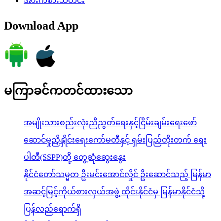
အားကစားသတင်း
Download App
မကြာခင်ကတင်ထားသော
အမျိုးသားစည်းလုံးညီညွတ်ရေးနှင့်ငြိမ်းချမ်းရေးဖော်
ဆောင်မှုညှိနှိုင်းရေးကော်မတီနှင့် ရှမ်းပြည်တိုးတက် ရေး
ပါတီ(SSPP)တို့ တွေ့ဆုံဆွေးနွေး
နိုင်ငံတော်သမ္မတ ဦးမင်းအောင်လှိုင် ဦးဆောင်သည့် မြန်မာ
အဆင့်မြင့်ကိုယ်စားလှယ်အဖွဲ့ ထိုင်းနိုင်ငံမှ မြန်မာနိုင်ငံသို့
ပြန်လည်ရောက်ရှိ