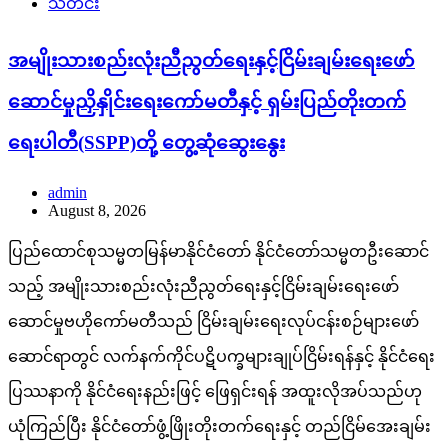
သတင်း
အမျိုးသားစည်းလုံးညီညွတ်ရေးနှင့်ငြိမ်းချမ်းရေးဖော်
ဆောင်မှုညှိနှိုင်းရေးကော်မတီနှင့် ရှမ်းပြည်တိုးတက်
ရေးပါတီ(SSPP)တို့ တွေ့ဆုံဆွေးနွေး
admin
August 8, 2026
ပြည်ထောင်စုသမ္မတမြန်မာနိုင်ငံတော် နိုင်ငံတော်သမ္မတဦးဆောင်
သည့် အမျိုးသားစည်းလုံးညီညွတ်ရေးနှင့်ငြိမ်းချမ်းရေးဖော်
ဆောင်မှုဗဟိုကော်မတီသည် ငြိမ်းချမ်းရေးလုပ်ငန်းစဉ်များဖော်
ဆောင်ရာတွင် လက်နက်ကိုင်ပဋိပက္ခများချုပ်ငြိမ်းရန်နှင့် နိုင်ငံရေး
ပြဿနာကို နိုင်ငံရေးနည်းဖြင့် ဖြေရှင်းရန် အထူးလိုအပ်သည်ဟု
ယုံကြည်ပြီး နိုင်ငံတော်ဖွံ့ဖြိုးတိုးတက်ရေးနှင့် တည်ငြိမ်အေးချမ်း