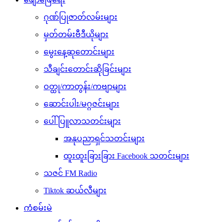
ဂုဏ်ပြုဇာတ်လမ်းများ
မှတ်တမ်းဗီဒီယိုများ
မွေးနေ့ဆုတောင်းများ
သီချင်းတောင်းဆိုခြင်းများ
ဝတ္ထု/ကာတွန်း/ကဗျာများ
ဆောင်းပါး/မဂ္ဂဇင်းများ
ပေါ်ပြူလာသတင်းများ
အနုပညာရှင်သတင်းများ
ထူးထူးခြားခြား Facebook သတင်းများ
သဇင် FM Radio
Tiktok ဆယ်လီများ
ကံစမ်းမဲ