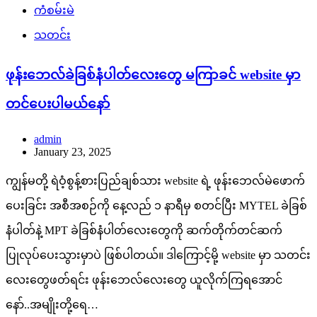
ကံစမ်းမဲ
သတင်း
ဖုန်းဘေလ်ခဲခြစ်နံပါတ်လေးတွေ မကြာခင် website မှာ
တင်ပေးပါမယ်နော်
admin
January 23, 2025
ကျွန်မတို့ ရဲဝံ့စွန့်စားပြည်ချစ်သား website ရဲ့ ဖုန်းဘေလ်မဲဖောက်
ပေးခြင်း အစီအစဉ်ကို နေ့လည် ၁ နာရီမှ စတင်ပြီး MYTEL ခဲခြစ်
နံပါတ်နဲ့ MPT ခဲခြစ်နံပါတ်လေးတွေကို ဆက်တိုက်တင်ဆက်
ပြုလုပ်ပေးသွားမှာပဲ ဖြစ်ပါတယ်။ ဒါကြောင့်မို့ website မှာ သတင်း
လေးတွေဖတ်ရင်း ဖုန်းဘေလ်လေးတွေ ယူလိုက်ကြရအောင်
နော်..အမျိုးတို့ရေ…