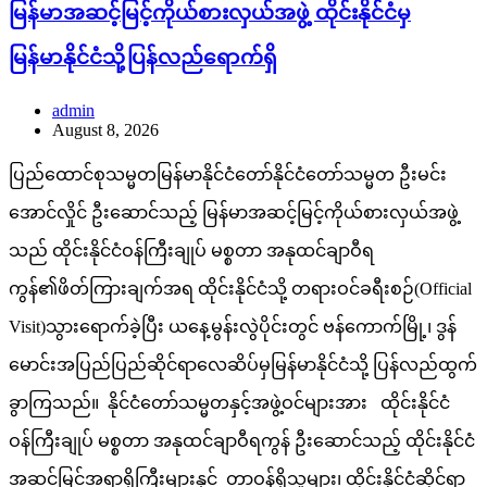
မြန်မာအဆင့်မြင့်ကိုယ်စားလှယ်အဖွဲ့ ထိုင်းနိုင်ငံမှ
မြန်မာနိုင်ငံသို့ပြန်လည်ရောက်ရှိ
admin
August 8, 2026
ပြည်ထောင်စုသမ္မတမြန်မာနိုင်ငံတော်နိုင်ငံတော်သမ္မတ ဦးမင်း
အောင်လှိုင် ဦးဆောင်သည့် မြန်မာအဆင့်မြင့်ကိုယ်စားလှယ်အဖွဲ့
သည် ထိုင်းနိုင်ငံဝန်ကြီးချုပ် မစ္စတာ အနုထင်ချာဝီရ
ကွန်၏ဖိတ်ကြားချက်အရ ထိုင်းနိုင်ငံသို့ တရားဝင်ခရီးစဉ်(Official
Visit)သွားရောက်ခဲ့ပြီး ယနေ့မွန်းလွဲပိုင်းတွင် ဗန်ကောက်မြို့၊ ဒွန်
မောင်းအပြည်ပြည်ဆိုင်ရာလေဆိပ်မှမြန်မာနိုင်ငံသို့ ပြန်လည်ထွက်
ခွာကြသည်။ နိုင်ငံတော်သမ္မတနှင့်အဖွဲ့ဝင်များအား ထိုင်းနိုင်ငံ
ဝန်ကြီးချုပ် မစ္စတာ အနုထင်ချာဝီရကွန် ဦးဆောင်သည့် ထိုင်းနိုင်ငံ
အဆင့်မြင့်အရာရှိကြီးများနှင့် တာဝန်ရှိသူများ၊ ထိုင်းနိုင်ငံဆိုင်ရာ