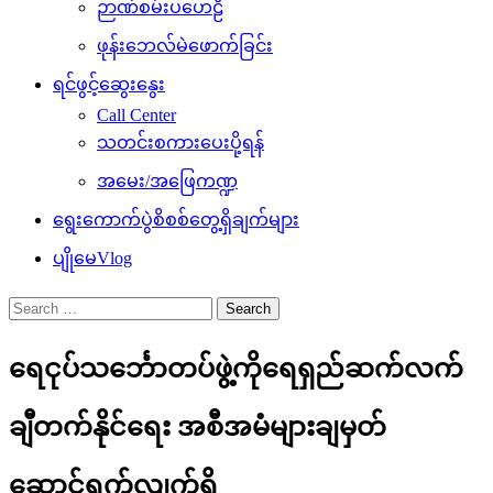
ဉာဏ်စမ်းပဟေဠိ
ဖုန်းဘေလ်မဲဖောက်ခြင်း
ရင်ဖွင့်ဆွေးနွေး
Call Center
သတင်းစကားပေးပို့ရန်
အမေး/အဖြေကဏ္ဍ
ရွေးကောက်ပွဲစိစစ်တွေ့ရှိချက်များ
ပျိုမေVlog
Search
for:
ရေငုပ်သင်္ဘောတပ်ဖွဲ့ကိုရေရှည်ဆက်လက်
ချီတက်နိုင်ရေး အစီအမံများချမှတ်
ဆောင်ရွက်လျက်ရှိ