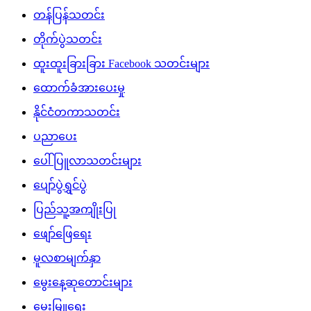
တန်ပြန်သတင်း
တိုက်ပွဲသတင်း
ထူးထူးခြားခြား Facebook သတင်းများ
ထောက်ခံအားပေးမှု
နိုင်ငံတကာသတင်း
ပညာပေး
ပေါ်ပြူလာသတင်းများ
ပျော်ပွဲရွှင်ပွဲ
ပြည်သူ့အကျိုးပြု
ဖျော်ဖြေရေး
မူလစာမျက်နှာ
မွေးနေ့ဆုတောင်းများ
မွေးမြူရေး