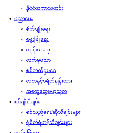
နိုင်ငံတကာသတင်း
ပညာပေး
စိုက်ပျိုးရေး
မွေးမြူရေး
ကျန်းမာရေး
လက်မှုပညာ
စစ်ဘက်ဥပဒေ
လစာနှင့်စရိတ်နှုန်းထား
အထွေထွေဗဟုသုတ
စစ်ချီသီချင်း
စစ်သည်ရေး/ဆိုသီချင်းများ
ရဲစိတ်ရဲမာန်သီချင်းများ
ဖျော်ဖြေရေး