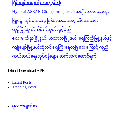
ငြိမ်းချမ်းရေးပန်း အတူနမ်းစို့
Hyundai ASEAN Championship 2026 အမျိုးသားဘောလုံး
ပြိုင်ပွဲ၊ အုပ်စုအဆင့် မြန်မာအသင်းနှင့် ထိုင်းအသင်း
ယှဉ်ပြိုင်မှု တိုက်ရိုက်ထုတ်လွှင့်မည်
လေးမျက်နှာမြို့နယ်၊ ဟင်္သာတမြို့နယ်၊ ရေကြည်မြို့နယ်နှင့်
ကျုံပျော်မြို့နယ်တို့တွင် ရေကြီးရေလျှံမှုများကြောင့် ကူညီ
ကယ်ဆယ်ရေးလုပ်ငန်းများ ဆက်လက်ဆောင်ရွက်
Direct Download APK
Latest Posts
Trending Posts
မူလစာမျက်နှာ