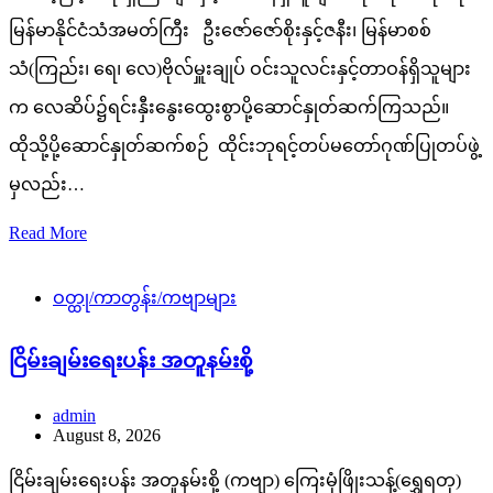
မြန်မာနိုင်ငံသံအမတ်ကြီး ဦးဇော်ဇော်စိုးနှင့်ဇနီး၊ မြန်မာစစ်
သံ(ကြည်း၊ ရေ၊ လေ)ဗိုလ်မှူးချုပ် ဝင်းသူလင်းနှင့်တာဝန်ရှိသူများ
က လေဆိပ်၌ရင်းနှီးနွေးထွေးစွာပို့ဆောင်နှုတ်ဆက်ကြသည်။
ထိုသို့ပို့ဆောင်နှုတ်ဆက်စဉ် ထိုင်းဘုရင့်တပ်မတော်ဂုဏ်ပြုတပ်ဖွဲ့
မှလည်း…
Read More
ဝတ္ထု/ကာတွန်း/ကဗျာများ
ငြိမ်းချမ်းရေးပန်း အတူနမ်းစို့
admin
August 8, 2026
ငြိမ်းချမ်းရေးပန်း အတူနမ်းစို့ (ကဗျာ) ကြေးမုံဖြိုးသန့်(ရွှေရတု)