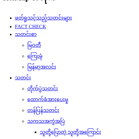
ဖတ်ရှုသင့်သည့်သတင်းများ
FACT CHECK
သတင်းစာ
မြဝတီ
ကြေးမုံ
မြန်မာ့အလင်း
သတင်း
တိုက်ပွဲသတင်း
ထောက်ခံအားပေးမှု
တန်ပြန်သတင်း
သကသအကွဲအပြဲ
သူတို့ပြောတဲ့ သူတို့အကြောင်း