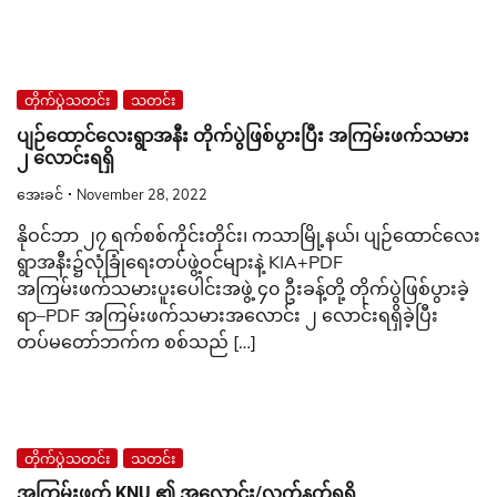
တိုက်ပွဲသတင်း
သတင်း
ပျဉ်ထောင်လေးရွာအနီး တိုက်ပွဲဖြစ်ပွားပြီး အကြမ်းဖက်သမား
၂ လောင်းရရှိ
အေးခင်
November 28, 2022
နိုဝင်ဘာ ၂၇ ရက်စစ်ကိုင်းတိုင်း၊ ကသာမြို့နယ်၊ ပျဉ်ထောင်လေး
ရွာအနီး၌လုံခြုံရေးတပ်ဖွဲ့ဝင်များနဲ့ KIA+PDF
အကြမ်းဖက်သမားပူးပေါင်းအဖွဲ့ ၄၀ ဦးခန့်တို့ တိုက်ပွဲဖြစ်ပွားခဲ့
ရာ–PDF အကြမ်းဖက်သမားအလောင်း ၂ လောင်းရရှိခဲ့ပြီး
တပ်မတော်ဘက်က စစ်သည် […]
တိုက်ပွဲသတင်း
သတင်း
အကြမ်းဖက် KNU ၏ အလောင်း/လက်နက်ရရှိ