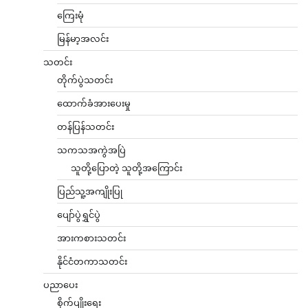
ကြေးမုံ
မြန်မာ့အလင်း
သတင်း
တိုက်ပွဲသတင်း
ထောက်ခံအားပေးမှု
တန်ပြန်သတင်း
သကသအကွဲအပြဲ
သူတို့ပြောတဲ့ သူတို့အကြောင်း
ပြည်သူ့အကျိုးပြု
ပျော်ပွဲရွှင်ပွဲ
အားကစားသတင်း
နိုင်ငံတကာသတင်း
ပညာပေး
စိုက်ပျိုးရေး