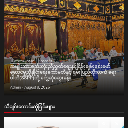
မူလစာမျက်နှာ
သတင်း
အမျိုးသားစည်းလုံးညီညွတ်ရေးနှင့်ငြိမ်းချမ်းရေးဖော်
ဆောင်မှုညှိနှိုင်းရေးကော်မတီနှင့် ရှမ်းပြည်တိုးတက် ရေး
ပါတီ(SSPP)တို့ တွေ့ဆုံဆွေးနွေး
Admin
August 8, 2026
သီချင်းတောင်းဆိုခြင်းများ