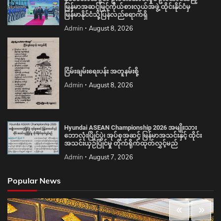
မြန်မာအဆင့်မြင့်ကိုယ်စားလှယ်အဖွဲ့ ထိုင်းနိုင်ငံမှ
မြန်မာနိုင်ငံသို့ပြန်လည်ရောက်ရှိ
Admin
August 8, 2026
ငြိမ်းချမ်းရေးပန်း အတူနမ်းစို့
Admin
August 8, 2026
Hyundai ASEAN Championship 2026 အမျိုးသား
ဘောလုံးပြိုင်ပွဲ၊ အုပ်စုအဆင့် မြန်မာအသင်းနှင့် ထိုင်း
အသင်းယှဉ်ပြိုင်မှု တိုက်ရိုက်ထုတ်လွှင့်မည်
Admin
August 7, 2026
Popular News