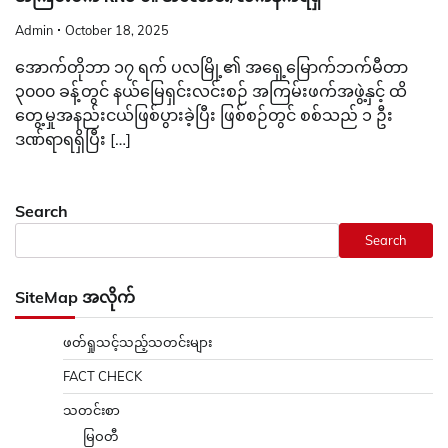
Admin
October 18, 2025
အောက်တိုဘာ ၁၇ ရက် ပလမြို့၏ အရှေ့မြောက်ဘက်မီတာ
၃၀၀၀ ခန့်တွင် နယ်မြေရှင်းလင်းစဉ် အကြမ်းဖက်အဖွဲ့နှင့် ထိ
တွေ့မှုအနည်းငယ်ဖြစ်ပွားခဲ့ပြီး ဖြစ်စဉ်တွင် စစ်သည် ၁ ဦး
ဒဏ်ရာရရှိပြီး […]
Search
Search
SiteMap အလိုက်
ဖတ်ရှုသင့်သည့်သတင်းများ
FACT CHECK
သတင်းစာ
မြဝတီ