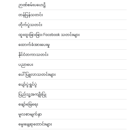
ဉာဏ်စမ်းပဟေဠိ
တန်ပြန်သတင်း
တိုက်ပွဲသတင်း
ထူးထူးခြားခြား Facebook သတင်းများ
ထောက်ခံအားပေးမှု
နိုင်ငံတကာသတင်း
ပညာပေး
ပေါ်ပြူလာသတင်းများ
ပျော်ပွဲရွှင်ပွဲ
ပြည်သူ့အကျိုးပြု
ဖျော်ဖြေရေး
မူလစာမျက်နှာ
မွေးနေ့ဆုတောင်းများ