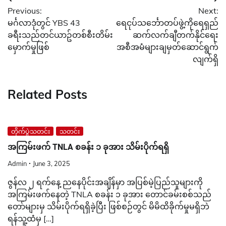
Post
Previous:
Next:
navigation
မင်္ဂလာဒုံတွင် YBS 43
ရေငုပ်သင်္ဘောတပ်ဖွဲ့ကိုရေရှည်
ခရီးသည်တင်ယာဥ်တစ်စီးတိမ်း
ဆက်လက်ချီတက်နိုင်ရေး
မှောက်မှုဖြစ်
အစီအမံများချမှတ်ဆောင်ရွက်
လျက်ရှိ
Related Posts
တိုက်ပွဲသတင်း
သတင်း
အကြမ်းဖက် TNLA စခန်း ၁ ခုအား သိမ်းပိုက်ရရှိ
Admin
June 3, 2025
ဇွန်လ ၂ ရက်နေ့ ညနေပိုင်းအချိန်မှာ အပြစ်မဲ့ပြည်သူများကို
အကြမ်းဖက်နေတဲ့ TNLA စခန်း ၁ ခုအား တောင်ခမ်းစစ်သည်
တော်များမှ သိမ်းပိုက်ရရှိခဲ့ပြီး ဖြစ်စဉ်တွင် မိမိထိခိုက်မှုမရှိဘဲ
ရန်သူ့ထံမှ […]