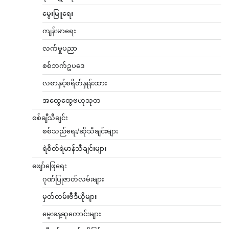
မွေးမြူရေး
ကျန်းမာရေး
လက်မှုပညာ
စစ်ဘက်ဥပဒေ
လစာနှင့်စရိတ်နှုန်းထား
အထွေထွေဗဟုသုတ
စစ်ချီသီချင်း
စစ်သည်ရေး/ဆိုသီချင်းများ
ရဲစိတ်ရဲမာန်သီချင်းများ
ဖျော်ဖြေရေး
ဂုဏ်ပြုဇာတ်လမ်းများ
မှတ်တမ်းဗီဒီယိုများ
မွေးနေ့ဆုတောင်းများ