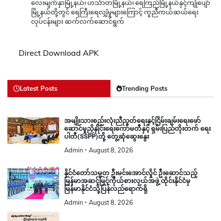
လေးမျက်နှာမြို့နယ်၊ ဟင်္သာတမြို့နယ်၊ ရေကြည်မြို့နယ်နှင့်ကျုံပျော်
မြို့နယ်တို့တွင် ရေကြီးရေလျှံမှုများကြောင့် ကူညီကယ်ဆယ်ရေး
လုပ်ငန်းများ ဆက်လက်ဆောင်ရွက်
Direct Download APK
Latest Posts
Trending Posts
အမျိုးသားစည်းလုံးညီညွတ်ရေးနှင့်ငြိမ်းချမ်းရေးဖော်
ဆောင်မှုညှိနှိုင်းရေးကော်မတီနှင့် ရှမ်းပြည်တိုးတက် ရေး
ပါတီ(SSPP)တို့ တွေ့ဆုံဆွေးနွေး
Admin
August 8, 2026
နိုင်ငံတော်သမ္မတ ဦးမင်းအောင်လှိုင် ဦးဆောင်သည့်
မြန်မာအဆင့်မြင့်ကိုယ်စားလှယ်အဖွဲ့ ထိုင်းနိုင်ငံမှ
မြန်မာနိုင်ငံသို့ပြန်လည်ရောက်ရှိ
Admin
August 8, 2026