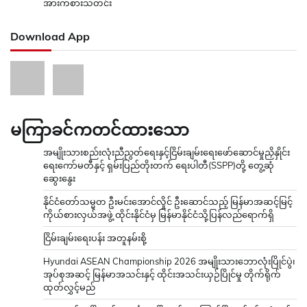
အားကစားသတင်း
Download App
မကြာခင်ကတင်ထားသော
အမျိုးသားစည်းလုံးညီညွတ်ရေးနှင့်ငြိမ်းချမ်းရေးဖော်ဆောင်မှုညှိနှိုင်း
ရေးကော်မတီနှင့် ရှမ်းပြည်တိုးတက် ရေးပါတီ(SSPP)တို့ တွေ့ဆုံ
ဆွေးနွေး
နိုင်ငံတော်သမ္မတ ဦးမင်းအောင်လှိုင် ဦးဆောင်သည့် မြန်မာအဆင့်မြင့်
ကိုယ်စားလှယ်အဖွဲ့ ထိုင်းနိုင်ငံမှ မြန်မာနိုင်ငံသို့ပြန်လည်ရောက်ရှိ
ငြိမ်းချမ်းရေးပန်း အတူနမ်းစို့
Hyundai ASEAN Championship 2026 အမျိုးသားဘောလုံးပြိုင်ပွဲ၊
အုပ်စုအဆင့် မြန်မာအသင်းနှင့် ထိုင်းအသင်းယှဉ်ပြိုင်မှု တိုက်ရိုက်
ထုတ်လွှင့်မည်