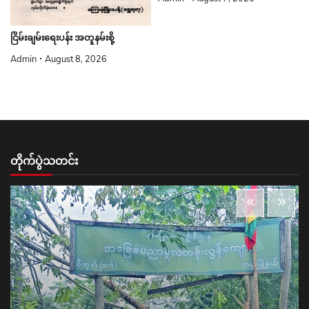
ငြိမ်းချမ်းရေးပန်း အတူနမ်းစို့
Admin
August 8, 2026
တိုက်ပွဲသတင်း