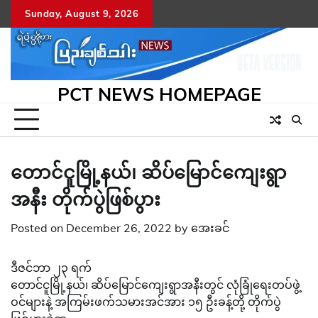
Skip
Sunday, August 9, 2026
to
content
PCT NEWS HOMEPAGE
တောင်ငူမြို့နယ်၊ ဆိပ်မြောင်ကျေးရွာ
အနီး တိုက်ပွဲဖြစ်ပွား
Posted on
December 26, 2022
by
အေးခင်
ဒီဇင်ဘာ ၂၃ ရက်
တောင်ငူမြို့နယ်၊ ဆိပ်မြောင်ကျေးရွာအနီးတွင် လုံခြုံရေးတပ်ဖွဲ့
ဝင်များနဲ့ အကြမ်းဖက်သမားအင်အား ၁၅ ဦးခန့်တို့ တိုက်ပွဲ