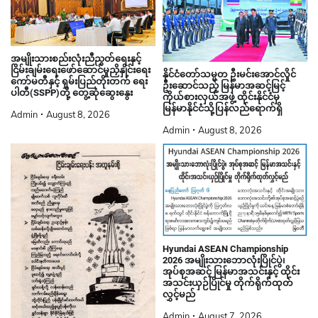
အမျိုးသားစည်းလုံးညီညွတ်ရေးနှင့်
ငြိမ်းချမ်းရေးဖော်ဆောင်မှုညှိနှိုင်းရေး
နိုင်ငံတော်သမ္မတ ဦးမင်းအောင်လှိုင်
ကော်မတီနှင့် ရှမ်းပြည်တိုးတက် ရေး
ဦးဆောင်သည့် မြန်မာအဆင့်မြင့်
ပါတီ(SSPP)တို့ တွေ့ဆုံဆွေးနွေး
ကိုယ်စားလှယ်အဖွဲ့ ထိုင်းနိုင်ငံမှ
မြန်မာနိုင်ငံသို့ပြန်လည်ရောက်ရှိ
Admin
August 8, 2026
Admin
August 8, 2026
Hyundai ASEAN Championship
2026 အမျိုးသားဘောလုံးပြိုင်ပွဲ၊
အုပ်စုအဆင့် မြန်မာအသင်းနှင့် ထိုင်း
အသင်းယှဉ်ပြိုင်မှု တိုက်ရိုက်ထုတ်
လွှင့်မည်
Admin
August 7, 2026