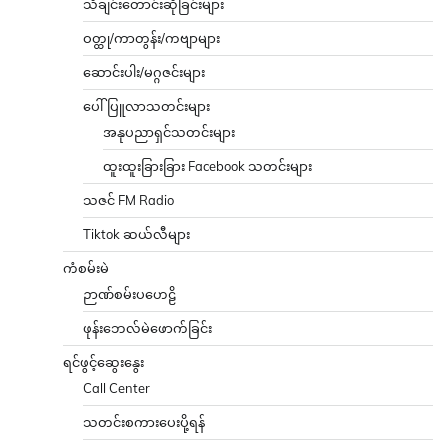
သီချင်းတောင်းဆိုခြင်းများ
ဝတ္ထု/ကာတွန်း/ကဗျာများ
ဆောင်းပါး/မဂ္ဂဇင်းများ
ပေါ်ပြူလာသတင်းများ
အနုပညာရှင်သတင်းများ
ထူးထူးခြားခြား Facebook သတင်းများ
သဇင် FM Radio
Tiktok ဆယ်လီများ
ကံစမ်းမဲ
ဉာဏ်စမ်းပဟေဠိ
ဖုန်းဘေလ်မဲဖောက်ခြင်း
ရင်ဖွင့်ဆွေးနွေး
Call Center
သတင်းစကားပေးပို့ရန်