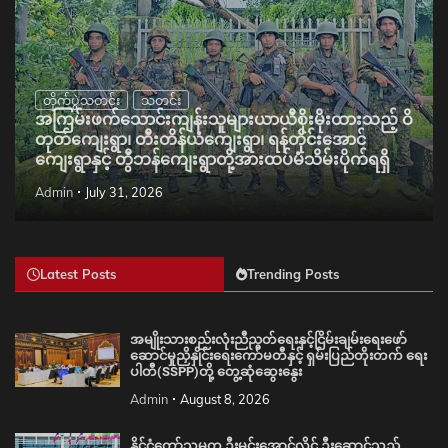
တိုက်ပွဲသတင်း
သတင်း
အကြမ်းဖက်သောင်းကျန်းသူများယာယီစိုးမိုးထားသည့် ဝိ
တုတ်ကျေးရွာ၊ တီးတိန်ယံကျေးရွာ၊ ရန်တိုင်းအောင်
ကျေးရွာနှင့် တွီဘန်ကျေးရွာတို့အားထပ်မံသိမ်းပိုက်ရရှိ
Admin
July 31, 2026
Latest Posts
Trending Posts
အမျိုးသားစည်းလုံးညီညွတ်ရေးနှင့်ငြိမ်းချမ်းရေးဖော်
ဆောင်မှုညှိနှိုင်းရေးကော်မတီနှင့် ရှမ်းပြည်တိုးတက် ရေး
ပါတီ(SSPP)တို့ တွေ့ဆုံဆွေးနွေး
Admin
August 8, 2026
နိုင်ငံတော်သမ္မတ ဦးမင်းအောင်လှိုင် ဦးဆောင်သည့်