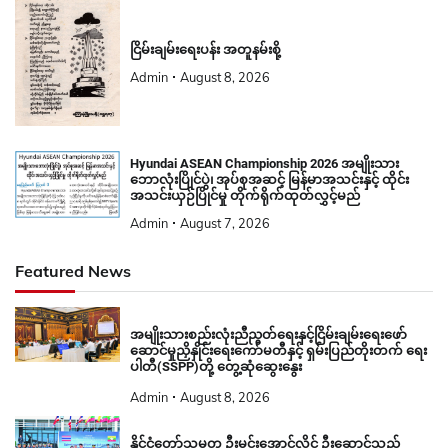
ငြိမ်းချမ်းရေးပန်း အတူနမ်းစို့
Admin
August 8, 2026
Hyundai ASEAN Championship 2026 အမျိုးသား
ဘောလုံးပြိုင်ပွဲ၊ အုပ်စုအဆင့် မြန်မာအသင်းနှင့် ထိုင်း
အသင်းယှဉ်ပြိုင်မှု တိုက်ရိုက်ထုတ်လွှင့်မည်
Admin
August 7, 2026
Featured News
အမျိုးသားစည်းလုံးညီညွတ်ရေးနှင့်ငြိမ်းချမ်းရေးဖော်
ဆောင်မှုညှိနှိုင်းရေးကော်မတီနှင့် ရှမ်းပြည်တိုးတက် ရေး
ပါတီ(SSPP)တို့ တွေ့ဆုံဆွေးနွေး
Admin
August 8, 2026
နိုင်ငံတော်သမ္မတ ဦးမင်းအောင်လှိုင် ဦးဆောင်သည့်