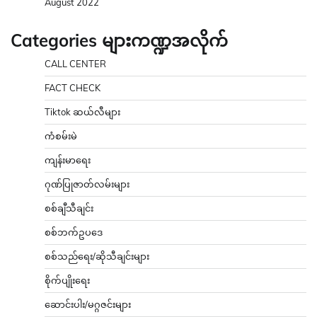
August 2022
Categories များကဏ္ဍအလိုက်
CALL CENTER
FACT CHECK
Tiktok ဆယ်လီများ
ကံစမ်းမဲ
ကျန်းမာရေး
ဂုဏ်ပြုဇာတ်လမ်းများ
စစ်ချီသီချင်း
စစ်ဘက်ဥပဒေ
စစ်သည်ရေး/ဆိုသီချင်းများ
စိုက်ပျိုးရေး
ဆောင်းပါး/မဂ္ဂဇင်းများ