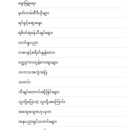
မွေးမြူရေး
မှတ်တမ်းဗီဒီယိုများ
ရင်ဖွင့်ဆွေးနွေး
ရဲစိတ်ရဲမန်သီချင်းများ
လက်မှုပညာ
လစာနှင့်စရိတ်နှုန်းထား
ဝတ္ထု/ကာတွန်း/ကဗျာများ
သကသအကွဲအပြဲ
သတင်း
သီချင်းတောင်းဆိုခြင်းများ
သူတို့ပြောတဲ့ သူတို့အကြောင်း
အထွေထွေဗဟုသုတ
အနုပညာရှင်သတင်းများ