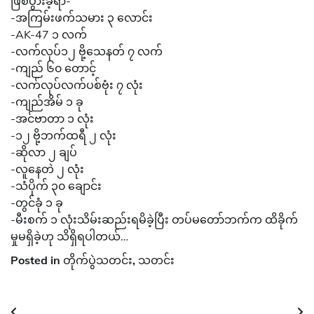
ဖြစ်ပွားခဲ့ရာ-
-အကြမ်းဖက်သမား ၃ လောင်း
-AK-47 ၁ လက်
-လက်လုပ်၁၂ ဗို့သေနတ် ၇ လက်
-ကျည် ၆၀ တောင့်
-လက်လုပ်လက်ပစ်ဗုံး ၇ လုံး
-ကျည်အိမ် ၁ ခု
-အင်ဗာတာ ၁ လုံး
-၁၂ ဗို့ဘက်ထရီ ၂ လုံး
-ဆိုလာ ၂ ချပ်
-လူနေတဲ ၂ လုံး
-သံပိုက် ၃၀ ချောင်း
-တွင်ခုံ ၁ ခု
-မီးစက် ၁ လုံးသိမ်းဆည်းရမိခဲ့ပြီး တပ်မတော်ဘက်က ထိခိုက်
မှုမရှိခဲ့ဟု သိရှိရပါတယ်…
Posted in
တိုက်ပွဲသတင်း
,
သတင်း