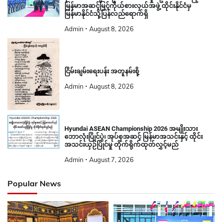
မြန်မာအဆင့်မြင့်ကိုယ်စားလှယ်အဖွဲ့ ထိုင်းနိုင်ငံမှ
မြန်မာနိုင်ငံသို့ပြန်လည်ရောက်ရှိ
Admin
August 8, 2026
ငြိမ်းချမ်းရေးပန်း အတူနမ်းစို့
Admin
August 8, 2026
Hyundai ASEAN Championship 2026 အမျိုးသား
ဘောလုံးပြိုင်ပွဲ၊ အုပ်စုအဆင့် မြန်မာအသင်းနှင့် ထိုင်း
အသင်းယှဉ်ပြိုင်မှု တိုက်ရိုက်ထုတ်လွှင့်မည်
Admin
August 7, 2026
Popular News