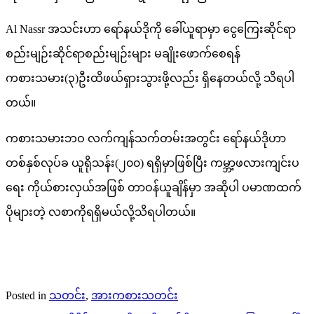
Al Nassr အသင်းဟာ ရော်နယ်ဒိုကို ခေါ်ယူရာမှာ ငွေကြေးဆိုင်ရာ
စည်းမျဉ်းဆိုင်ရာစည်းမျဉ်းများ မချိုးဖောက်စေရန်
ကစားသမား(၃)ဦးထိဖယ်ရှားသွားဖို့လည်း ရှိနေတယ်လို့ သိရပါ
တယ်။
ကစားသမားဘဝ လက်ကျန်သက်တမ်းအတွင်း ရော်နယ်ဒိုဟာ
တစ်နှစ်လုပ်ခ ယူရိုသန်း(၂၀၀) ရရှိမှာဖြစ်ပြီး ကမ္ဘာ့ဖလားကျင်းပ
ရေး ကိုယ်စားလှယ်အဖြစ် တာဝန်ယူချိန်မှာ အဆိုပါ ပမာဏထက်
ပိုများတဲ့ လစာကိုရရှိမယ်လို့သိရပါတယ်။
Posted in
သတင်း
,
အားကစားသတင်း