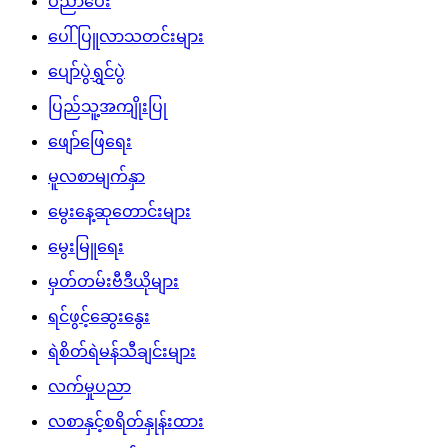
ပညာပေး
ပေါ်ပြူလာသတင်းများ
ပျော်ပွဲရွှင်ပွဲ
ပြည်သူ့အကျိုးပြု
ဖျော်ဖြေရေး
မူလစာမျက်နှာ
မွေးနေ့ဆုတောင်းများ
မွေးမြူရေး
မှတ်တမ်းဗီဒီယိုများ
ရင်ဖွင့်ဆွေးနွေး
ရဲစိတ်ရဲမန်သီချင်းများ
လက်မှုပညာ
လစာနှင့်စရိတ်နှုန်းထား