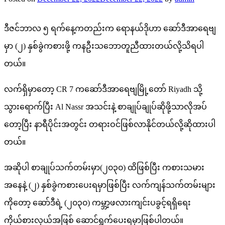
ဒီဇင်ဘာလ ၅ ရက်နေ့ကတည်းက ရောနယ်ဒိုဟာ ဆော်ဒီအာရေဗျ
မှာ (၂) နှစ်ခွဲကစားဖို့ ကနဦးသဘောတူညီထားတယ်လို့သိရပါ
တယ်။
လက်ရှိမှာတော့ CR 7 ကဆော်ဒီအာရေဗျမြို့တော် Riyadh သို့
သွားရောက်ပြီး Al Nassr အသင်းနဲ့ စာချုပ်ချုပ်ဆိုဖို့သာလိုအပ်
တော့ပြီး နာရီပိုင်းအတွင်း တရားဝင်ဖြစ်လာနိုင်တယ်လို့ဆိုထားပါ
တယ်။
အဆိုပါ စာချုပ်သက်တမ်းမှာ(၂၀၃၀) ထိဖြစ်ပြီး ကစားသမား
အနေနဲ့ (၂) နှစ်ခွဲကစားပေးရမှာဖြစ်ပြီး လက်ကျန်သက်တမ်းများ
ကိုတော့ ဆော်ဒီရဲ့ (၂၀၃၀) ကမ္ဘာ့ဖလားကျင်းပခွင့်ရရှိရေး
ကိုယ်စားလှယ်အဖြစ် ဆောင်ရွက်ပေးရမှာဖြစ်ပါတယ်။