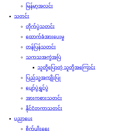
မြန်မာ့အလင်း
သတင်း
တိုက်ပွဲသတင်း
ထောက်ခံအားပေးမှု
တန်ပြန်သတင်း
သကသအကွဲအပြဲ
သူတို့ပြောတဲ့ သူတို့အကြောင်း
ပြည်သူ့အကျိုးပြု
ပျော်ပွဲရွှင်ပွဲ
အားကစားသတင်း
နိုင်ငံတကာသတင်း
ပညာပေး
စိုက်ပျိုးရေး