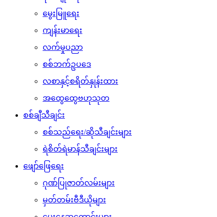
မွေးမြူရေး
ကျန်းမာရေး
လက်မှုပညာ
စစ်ဘက်ဥပဒေ
လစာနှင့်စရိတ်နှုန်းထား
အထွေထွေဗဟုသုတ
စစ်ချီသီချင်း
စစ်သည်ရေး/ဆိုသီချင်းများ
ရဲစိတ်ရဲမာန်သီချင်းများ
ဖျော်ဖြေရေး
ဂုဏ်ပြုဇာတ်လမ်းများ
မှတ်တမ်းဗီဒီယိုများ
မွေးနေ့ဆုတောင်းများ