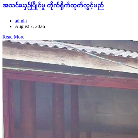
အသင်းယှဉ်ပြိုင်မှု တိုက်ရိုက်ထုတ်လွှင့်မည်
admin
August 7, 2026
Read More