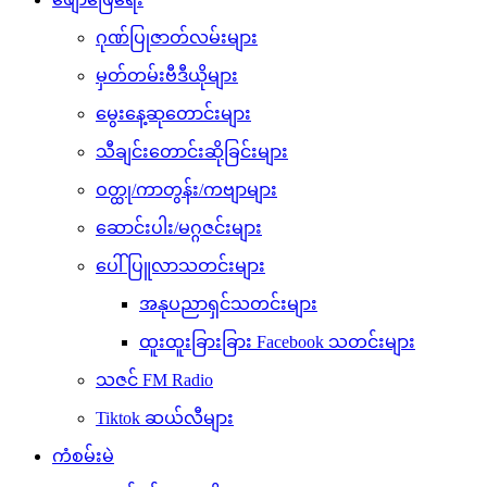
ဂုဏ်ပြုဇာတ်လမ်းများ
မှတ်တမ်းဗီဒီယိုများ
မွေးနေ့ဆုတောင်းများ
သီချင်းတောင်းဆိုခြင်းများ
ဝတ္ထု/ကာတွန်း/ကဗျာများ
ဆောင်းပါး/မဂ္ဂဇင်းများ
ပေါ်ပြူလာသတင်းများ
အနုပညာရှင်သတင်းများ
ထူးထူးခြားခြား Facebook သတင်းများ
သဇင် FM Radio
Tiktok ဆယ်လီများ
ကံစမ်းမဲ