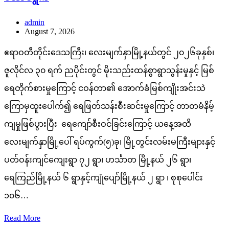
admin
August 7, 2026
ဧရာဝတီတိုင်းဒေသကြီး၊ လေးမျက်နှာမြို့နယ်တွင် ၂၀၂၆ခုနှစ်၊
ဇူလိုင်လ ၃၀ ရက် ညပိုင်းတွင် မိုးသည်းထန်စွာရွာသွန်းမှုနှင့် မြစ်
ရေတိုက်စားမှုကြောင့် ငဝန်တာ၏ အောက်ခံမြစ်ကျိုးအင်းသဲ
ကြောမှထူးပေါက်၍ ရေဖြတ်သန်းစီးဆင်းမှုကြောင့် တာတမံနိမ့်
ကျမှုဖြစ်ပွားပြီး ရေကျော်စီးဝင်ခြင်းကြောင့် ယနေ့အထိ
လေးမျက်နှာမြို့ပေါ် ရပ်ကွက်(၅)ခု၊ မြို့တွင်းလမ်းမကြီးများနှင့်
ပတ်ဝန်းကျင်ကျေးရွာ ၇၂ ရွာ၊ ဟင်္သာတ မြို့နယ် ၂၆ ရွာ၊
ရေကြည်မြို့နယ် ၆ ရွာနှင့်ကျုံပျော်မြို့နယ် ၂ ရွာ ၊ စုစုပေါင်း
၁၀၆…
Read More