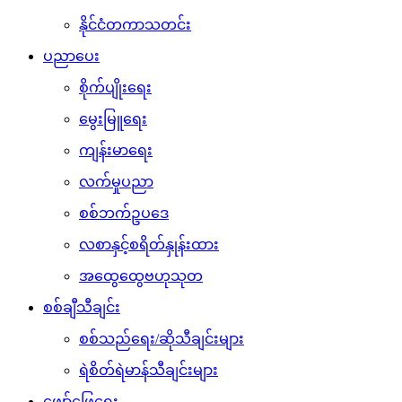
နိုင်ငံတကာသတင်း
ပညာပေး
စိုက်ပျိုးရေး
မွေးမြူရေး
ကျန်းမာရေး
လက်မှုပညာ
စစ်ဘက်ဥပဒေ
လစာနှင့်စရိတ်နှုန်းထား
အထွေထွေဗဟုသုတ
စစ်ချီသီချင်း
စစ်သည်ရေး/ဆိုသီချင်းများ
ရဲစိတ်ရဲမာန်သီချင်းများ
ဖျော်ဖြေရေး