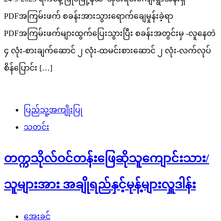
PDFအကြမ်းဖက် စခန်းအားသွားရောက်ချေမှုန်းခဲ့ရာ
PDFအကြမ်းဖက်များထွက်ပြေးသွားပြီး စခန်းအတွင်းမှ -လူနေတဲ
၄ လုံး-စားချက်ဆောင် ၂ လုံး-ထမင်းစားဆောင် ၂ လုံး-လက်လုပ်
စိန်ပြောင်း […]
ပြည်သူ့အကျိုးပြု
သတင်း
တက္ကသိုလ်ဝင်တန်းဖြေဆိုသူကျောင်းသား/
သူများအား အချိုရည်နှင့်မုန့်များလှူဒါန်း
အေးခင်