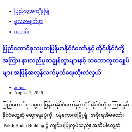
ပြည်သူ့အကျိုးပြု
မူလစာမျက်နှာ
သတင်း
ပြည်ထောင်စုသမ္မတမြန်မာနိုင်ငံတော်နှင့် ထိုင်းနိုင်ငံတို့
အကြား နားလည်မှုစာချွန်လွှာများနှင့် သဘောတူစာချုပ်
များ အပြန်အလှန်လက်မှတ်ရေးထိုးလဲလှယ်
admin
August 7, 2026
ပြည်ထောင်စုသမ္မတ မြန်မာနိုင်ငံတော်နှင့် ထိုင်းနိုင်ငံတို့အကြား နှစ်
နိုင်ငံတွေ့ဆုံ ဆွေးနွေးပွဲကို ဗန်ကောက်မြို့ရှိ အစိုးရအိမ်တော်၊
Pakdi Bodin Building ၌ ကျင်းပပြုလုပ်သည်။ အဆိုပါတွေ့ဆုံ