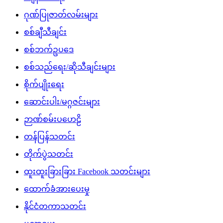
ဂုဏ်ပြုဇာတ်လမ်းများ
စစ်ချီသီချင်း
စစ်ဘက်ဥပဒေ
စစ်သည်ရေး/ဆိုသီချင်းများ
စိုက်ပျိုးရေး
ဆောင်းပါး/မဂ္ဂဇင်းများ
ဉာဏ်စမ်းပဟေဠိ
တန်ပြန်သတင်း
တိုက်ပွဲသတင်း
ထူးထူးခြားခြား Facebook သတင်းများ
ထောက်ခံအားပေးမှု
နိုင်ငံတကာသတင်း