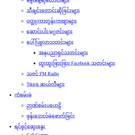
သီချင်းတောင်းဆိုခြင်းများ
ဝတ္ထု/ကာတွန်း/ကဗျာများ
ဆောင်းပါး/မဂ္ဂဇင်းများ
ပေါ်ပြူလာသတင်းများ
အနုပညာရှင်သတင်းများ
ထူးထူးခြားခြား Facebook သတင်းများ
သဇင် FM Radio
Tiktok ဆယ်လီများ
ကံစမ်းမဲ
ဉာဏ်စမ်းပဟေဠိ
ဖုန်းဘေလ်မဲဖောက်ခြင်း
ရင်ဖွင့်ဆွေးနွေး
Call Center