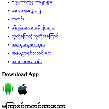
ဝတ္ထု/ကာတွန်း/ကဗျာများ
သကသအကွဲအပြဲ
သတင်း
သီချင်းတောင်းဆိုခြင်းများ
သူတို့ပြောတဲ့ သူတို့အကြောင်း
အထွေထွေဗဟုသုတ
အနုပညာရှင်သတင်းများ
အားကစားသတင်း
Download App
မကြာခင်ကတင်ထားသော