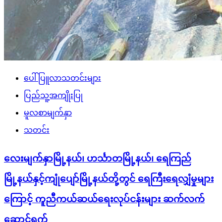
ပေါ်ပြူလာသတင်းများ
ပြည်သူ့အကျိုးပြု
မူလစာမျက်နှာ
သတင်း
လေးမျက်နှာမြို့နယ်၊ ဟင်္သာတမြို့နယ်၊ ရေကြည်
မြို့နယ်နှင့်ကျုံပျော်မြို့နယ်တို့တွင် ရေကြီးရေလျှံမှုများ
ကြောင့် ကူညီကယ်ဆယ်ရေးလုပ်ငန်းများ ဆက်လက်
ဆောင်ရွက်