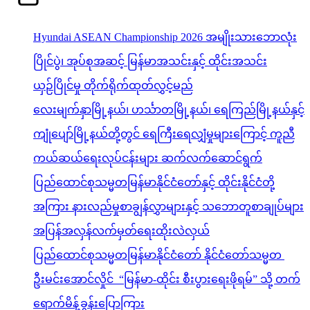
Hyundai ASEAN Championship 2026 အမျိုးသားဘောလုံး
ပြိုင်ပွဲ၊ အုပ်စုအဆင့် မြန်မာအသင်းနှင့် ထိုင်းအသင်း
ယှဉ်ပြိုင်မှု တိုက်ရိုက်ထုတ်လွှင့်မည်
လေးမျက်နှာမြို့နယ်၊ ဟင်္သာတမြို့နယ်၊ ရေကြည်မြို့နယ်နှင့်
ကျုံပျော်မြို့နယ်တို့တွင် ရေကြီးရေလျှံမှုများကြောင့် ကူညီ
ကယ်ဆယ်ရေးလုပ်ငန်းများ ဆက်လက်ဆောင်ရွက်
ပြည်ထောင်စုသမ္မတမြန်မာနိုင်ငံတော်နှင့် ထိုင်းနိုင်ငံတို့
အကြား နားလည်မှုစာချွန်လွှာများနှင့် သဘောတူစာချုပ်များ
အပြန်အလှန်လက်မှတ်ရေးထိုးလဲလှယ်
ပြည်ထောင်စုသမ္မတမြန်မာနိုင်ငံတော် နိုင်ငံတော်သမ္မတ
ဦးမင်းအောင်လှိုင် “မြန်မာ-ထိုင်း စီးပွားရေးဖိုရမ်” သို့ တက်
ရောက်မိန့်ခွန်းပြောကြား