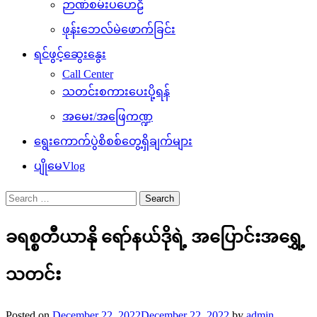
ဉာဏ်စမ်းပဟေဠိ
ဖုန်းဘေလ်မဲဖောက်ခြင်း
ရင်ဖွင့်ဆွေးနွေး
Call Center
သတင်းစကားပေးပို့ရန်
အမေး/အဖြေကဏ္ဍ
ရွေးကောက်ပွဲစိစစ်တွေ့ရှိချက်များ
ပျိုမေVlog
Search
for:
ခရစ္စတီယာနို ရော်နယ်ဒိုရဲ့ အပြောင်းအရွှေ့
သတင်း
Posted on
December 22, 2022
December 22, 2022
by
admin