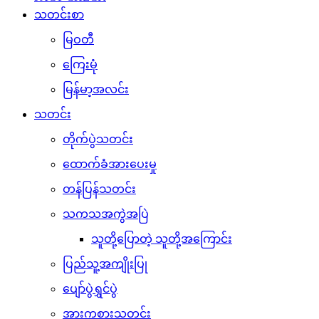
သတင်းစာ
မြဝတီ
ကြေးမုံ
မြန်မာ့အလင်း
သတင်း
တိုက်ပွဲသတင်း
ထောက်ခံအားပေးမှု
တန်ပြန်သတင်း
သကသအကွဲအပြဲ
သူတို့ပြောတဲ့ သူတို့အကြောင်း
ပြည်သူ့အကျိုးပြု
ပျော်ပွဲရွှင်ပွဲ
အားကစားသတင်း