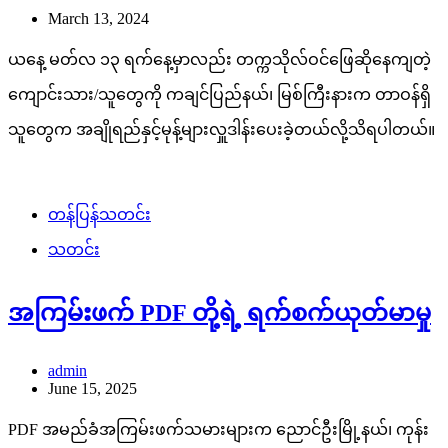
March 13, 2024
ယနေ့ မတ်လ ၁၃ ရက်နေ့မှာလည်း တက္ကသိုလ်ဝင်ဖြေဆိုနေကျတဲ့
ကျောင်းသား/သူတွေကို ကချင်ပြည်နယ်၊ မြစ်ကြီးနားက တာဝန်ရှိ
သူတွေက အချိုရည်နှင့်မုန့်များလှူဒါန်းပေးခဲ့တယ်လို့သိရပါတယ်။
တန်ပြန်သတင်း
သတင်း
အကြမ်းဖက် PDF တို့ရဲ့ ရက်စက်ယုတ်မာမှု
admin
June 15, 2025
PDF အမည်ခံအကြမ်းဖက်သမားများက ညောင်ဦးမြို့နယ်၊ ကုန်း