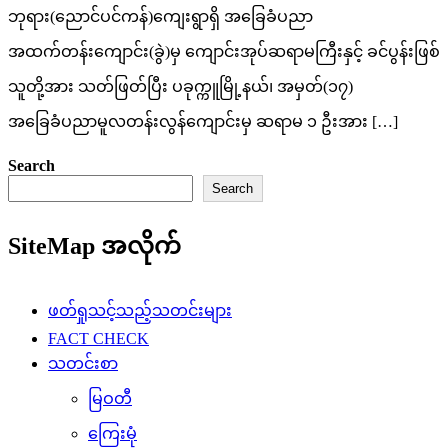
ဘုရား(ညောင်ပင်ကန်)ကျေးရွာရှိ အခြေခံပညာ
အထက်တန်းကျောင်း(ခွဲ)မှ ကျောင်းအုပ်ဆရာမကြီးနှင့် ခင်ပွန်းဖြစ်
သူတို့အား သတ်ဖြတ်ပြီး ပခုက္ကူမြို့နယ်၊ အမှတ်(၁၇)
အခြေခံပညာမူလတန်းလွန်ကျောင်းမှ ဆရာမ ၁ ဦးအား […]
Search
Search
SiteMap အလိုက်
ဖတ်ရှုသင့်သည့်သတင်းများ
FACT CHECK
သတင်းစာ
မြဝတီ
ကြေးမုံ