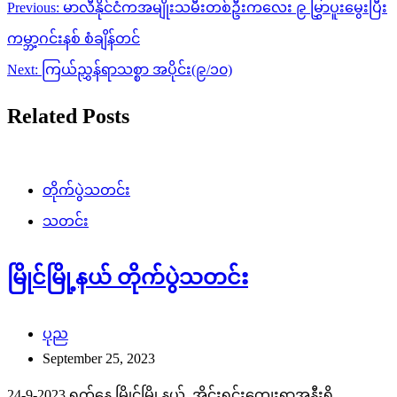
Post
Previous:
မာလီနိုင်ငံကအမျိုးသမီးတစ်ဦးကလေး ၉ မြွှာပူးမွေးပြီး
navigation
ကမ္ဘာ့ဂင်းနစ် စံချိန်တင်
Next:
ကြယ်ညွှန်ရာသစ္စာ အပိုင်း(၉/၁၀)
Related Posts
တိုက်ပွဲသတင်း
သတင်း
မြိုင်မြို့နယ် တိုက်ပွဲသတင်း
ပုည
September 25, 2023
24-9-2023 ရက်နေ့ မြိုင်မြို့နယ် အိုင်းရင်းကျေးရွာအနီးရှိ