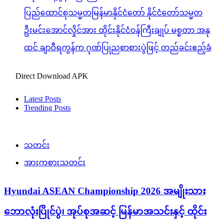
ပြည်ထောင်စုသမ္မတမြန်မာနိုင်ငံတော် နိုင်ငံတော်သမ္မတ
ဦးမင်းအောင်လှိုင်အား ထိုင်းနိုင်ငံဝန်ကြီးချုပ် မစ္စတာ အနု
ထင် ချာဝီရကွန်က ဂုဏ်ပြုညစာစားပွဲဖြင့် တည်ခင်းဧည့်ခံ
Direct Download APK
Latest Posts
Trending Posts
သတင်း
အားကစားသတင်း
Hyundai ASEAN Championship 2026 အမျိုးသား
ဘောလုံးပြိုင်ပွဲ၊ အုပ်စုအဆင့် မြန်မာအသင်းနှင့် ထိုင်း