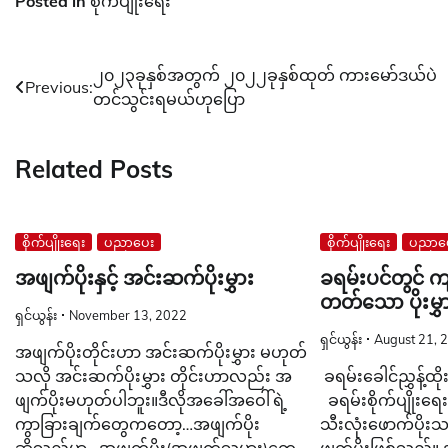
Posted in
စိုက်ပျိုးရေး
Post
၂၀၂၃ခုနှစ်အတွက် ၂၀၂၂ခုနှစ်ထုတ် ကားမော်ဒယ်ပဲ
Previous:
တင်သွင်းရမယ်ဟုပြော
navigation
Related Posts
စိုက်ပျိုးရေး
ပညာပေး
စိုက်ပျိုးရေး
ပညာပ
အဖျက်ပိုးနှင့် အင်းဆက်ပိုးမွှား
ခရမ်းပင်တွင် 
တတ်သော ပိုးမွှ
ရှင်ယွန်း
November 13, 2022
ရှင်ယွန်း
August 21, 
အဖျက်ပိုးတိုင်းဟာ အင်းဆက်ပိုးမွှား မဟုတ်
သလို အင်းဆက်ပိုးမွှား တိုင်းဟာလည်း အ
ခရမ်းခေါင်ညွှန့်ထိုး
ဖျက်ပိုးမဟုတ်ပါဘူး။ဒီလိုအခေါ်အဝေါ်ရဲ့
ခရမ်းစိုက်ပျိုးရေးတွင
ကွာခြားချက်တွေကတော့…အဖျက်ပိုး
သီးလုံးဖောက်ပိုး