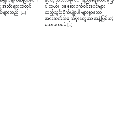
အရွက်မျက်နာပြင်ပေါ် ၊
နိုင်တဲ့ သဘာဝစိုက်ပျိုးနည်းစနစ်တစ်ခုဖြ
င့် အသီးများထဲတွင်
ပါတယ်။ ၁။ ဆေးဖက်ဝင်အပင်များ
်များသည် […]
ထည့်သွင်းစိုက်ပျိုးပါ များစွာသော
အင်းဆက်အဖျက်ပိုးတွေဟာ အနံ့ပြင်းတဲ့
ဆေးဖက်ဝင် […]