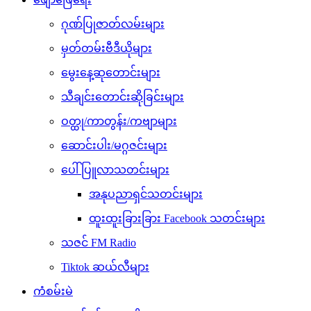
ဂုဏ်ပြုဇာတ်လမ်းများ
မှတ်တမ်းဗီဒီယိုများ
မွေးနေ့ဆုတောင်းများ
သီချင်းတောင်းဆိုခြင်းများ
ဝတ္ထု/ကာတွန်း/ကဗျာများ
ဆောင်းပါး/မဂ္ဂဇင်းများ
ပေါ်ပြူလာသတင်းများ
အနုပညာရှင်သတင်းများ
ထူးထူးခြားခြား Facebook သတင်းများ
သဇင် FM Radio
Tiktok ဆယ်လီများ
ကံစမ်းမဲ