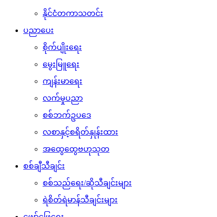
နိုင်ငံတကာသတင်း
ပညာပေး
စိုက်ပျိုးရေး
မွေးမြူရေး
ကျန်းမာရေး
လက်မှုပညာ
စစ်ဘက်ဥပဒေ
လစာနှင့်စရိတ်နှုန်းထား
အထွေထွေဗဟုသုတ
စစ်ချီသီချင်း
စစ်သည်ရေး/ဆိုသီချင်းများ
ရဲစိတ်ရဲမာန်သီချင်းများ
ဖျော်ဖြေရေး