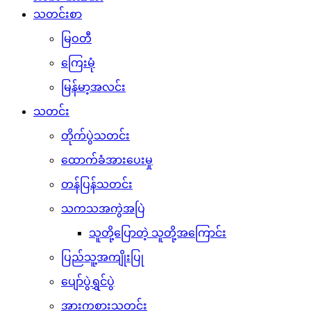
သတင်းစာ
မြဝတီ
ကြေးမုံ
မြန်မာ့အလင်း
သတင်း
တိုက်ပွဲသတင်း
ထောက်ခံအားပေးမှု
တန်ပြန်သတင်း
သကသအကွဲအပြဲ
သူတို့ပြောတဲ့ သူတို့အကြောင်း
ပြည်သူ့အကျိုးပြု
ပျော်ပွဲရွှင်ပွဲ
အားကစားသတင်း