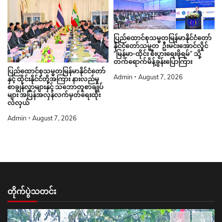
ပြည်ထောင်စုသမ္မတမြန်မာနိုင်ငံတော်
နိုင်ငံတော်သမ္မတ ဦးမင်းအောင်လှိုင်
“မြန်မာ-ထိုင်း စီးပွားရေးဖိုရမ်” သို့
တက်ရောက်မိန့်ခွန်းပြောကြား
ပြည်ထောင်စုသမ္မတမြန်မာနိုင်ငံတော်
Admin
August 7, 2026
နှင့် ထိုင်းနိုင်ငံတို့အကြား နားလည်မှု
စာချွန်လွှာများနှင့် သဘောတူစာချုပ်
များ အပြန်အလှန်လက်မှတ်ရေးထိုး
လဲလှယ်
Admin
August 7, 2026
တိုက်ပွဲသတင်း