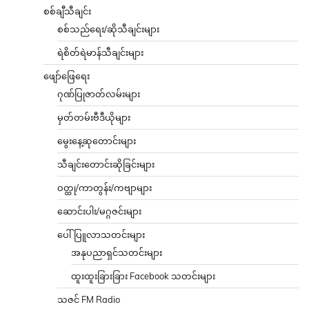
စစ်ချီသီချင်း
စစ်သည်ရေး/ဆိုသီချင်းများ
ရဲစိတ်ရဲမာန်သီချင်းများ
ဖျော်ဖြေရေး
ဂုဏ်ပြုဇာတ်လမ်းများ
မှတ်တမ်းဗီဒီယိုများ
မွေးနေ့ဆုတောင်းများ
သီချင်းတောင်းဆိုခြင်းများ
ဝတ္ထု/ကာတွန်း/ကဗျာများ
ဆောင်းပါး/မဂ္ဂဇင်းများ
ပေါ်ပြူလာသတင်းများ
အနုပညာရှင်သတင်းများ
ထူးထူးခြားခြား Facebook သတင်းများ
သဇင် FM Radio