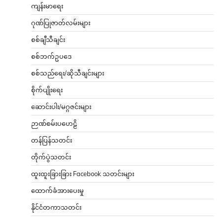
ကျန်းမာရေး
ဂုဏ်ပြုဇာတ်လမ်းများ
စစ်ချီသီချင်း
စစ်ဘက်ဥပဒေ
စစ်သည်ရေး/ဆိုသီချင်းများ
စိုက်ပျိုးရေး
ဆောင်းပါး/မဂ္ဂဇင်းများ
ဉာဏ်စမ်းပဟေဠိ
တန်ပြန်သတင်း
တိုက်ပွဲသတင်း
ထူးထူးခြားခြား Facebook သတင်းများ
ထောက်ခံအားပေးမှု
နိုင်ငံတကာသတင်း