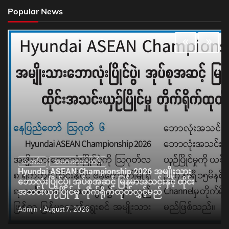
Popular News
သတင်း
အားကစားသတင်း
Hyundai ASEAN Championship 2026 အမျိုးသား
ဘောလုံးပြိုင်ပွဲ၊ အုပ်စုအဆင့် မြန်မာအသင်းနှင့် ထိုင်း
အသင်းယှဉ်ပြိုင်မှု တိုက်ရိုက်ထုတ်လွှင့်မည်
Admin
August 7, 2026