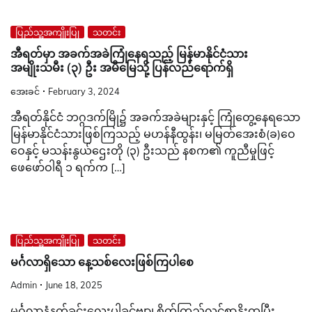
ပြည်သူ့အကျိုးပြု
သတင်း
အီရတ်မှာ အခက်အခဲကြုံနေရသည့် မြန်မာနိုင်ငံသား
အမျိုးသမီး (၃) ဦး အမိမြေသို့ ပြန်လည်ရောက်ရှိ
အေးခင်
February 3, 2024
အီရတ်နိုင်ငံ ဘဂ္ဂဒက်မြို၌ အခက်အခဲများနှင့် ကြုံတွေ့နေရသော
မြန်မာနိုင်ငံသားဖြစ်ကြသည့် မဟန်နီထွန်း၊ မမြတ်အေးစံ(ခ)ဝေ
ဝေနှင့် မသန်းနွယ်ဌေးတို (၃) ဦးသည် နစက၏ ကူညီမှုဖြင့်
ဖေဖော်ဝါရီ ၁ ရက်က […]
ပြည်သူ့အကျိုးပြု
သတင်း
မင်္ဂလာရှိသော နေ့သစ်လေးဖြစ်ကြပါစေ
Admin
June 18, 2025
မင်္ဂလာနံနက်ခင်းလေးပါခင်ဗျာ၊ စိတ်ကြည်လင်စွာနိုးထပြီး