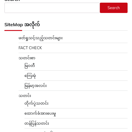
Search
SiteMap အလိုက်
ဖတ်ရှုသင့်သည့်သတင်းများ
FACT CHECK
သတင်းစာ
မြဝတီ
ကြေးမုံ
မြန်မာ့အလင်း
သတင်း
တိုက်ပွဲသတင်း
ထောက်ခံအားပေးမှု
တန်ပြန်သတင်း