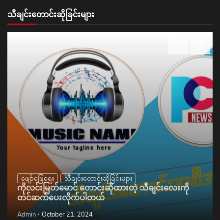
သီချင်းတောင်းဆိုခြင်းများ
ဖျော်ဖြေရေး
သီချင်းတောင်းဆိုခြင်းများ
ကိုလင်းမြတ်မောင် တောင်းဆိုထားတဲ့ သီချင်းလေးကို
တင်ဆက်ပေးလိုက်ပါတယ်
Admin
October 21, 2024