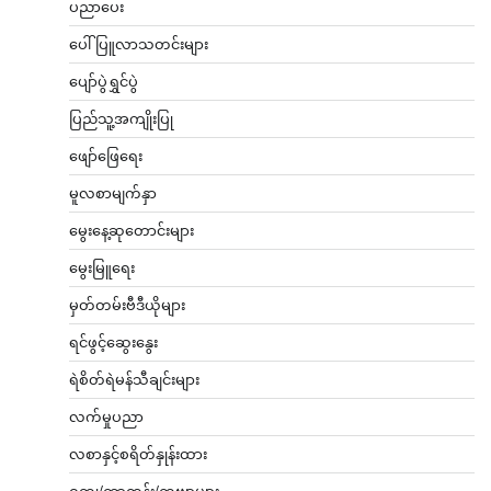
ပညာပေး
ပေါ်ပြူလာသတင်းများ
ပျော်ပွဲရွှင်ပွဲ
ပြည်သူ့အကျိုးပြု
ဖျော်ဖြေရေး
မူလစာမျက်နှာ
မွေးနေ့ဆုတောင်းများ
မွေးမြူရေး
မှတ်တမ်းဗီဒီယိုများ
ရင်ဖွင့်ဆွေးနွေး
ရဲစိတ်ရဲမန်သီချင်းများ
လက်မှုပညာ
လစာနှင့်စရိတ်နှုန်းထား
ဝတ္ထု/ကာတွန်း/ကဗျာများ