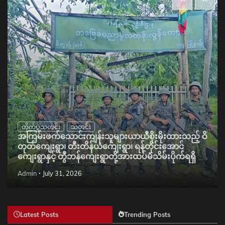
တိုက်ပွဲသတင်း
သတင်း
အကြမ်းဖက်သောင်းကျန်းသူများယာယီစိုးမိုးထားသည့် ဝိ
တုတ်ကျေးရွာ၊ တီးတိန်ယံကျေးရွာ၊ ရန်တိုင်းအောင်
ကျေးရွာနှင့် တွီဘန်ကျေးရွာတို့အားထပ်မံသိမ်းပိုက်ရရှိ
Admin
July 31, 2026
Latest Posts
Trending Posts