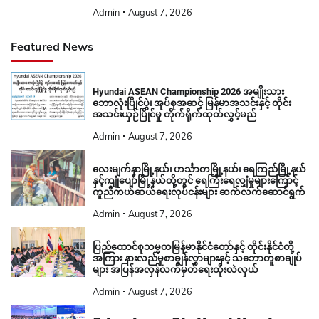
Admin
August 7, 2026
Featured News
Hyundai ASEAN Championship 2026 အမျိုးသား
ဘောလုံးပြိုင်ပွဲ၊ အုပ်စုအဆင့် မြန်မာအသင်းနှင့် ထိုင်း
အသင်းယှဉ်ပြိုင်မှု တိုက်ရိုက်ထုတ်လွှင့်မည်
Admin
August 7, 2026
လေးမျက်နှာမြို့နယ်၊ ဟင်္သာတမြို့နယ်၊ ရေကြည်မြို့နယ်
နှင့်ကျုံပျော်မြို့နယ်တို့တွင် ရေကြီးရေလျှံမှုများကြောင့်
ကူညီကယ်ဆယ်ရေးလုပ်ငန်းများ ဆက်လက်ဆောင်ရွက်
Admin
August 7, 2026
ပြည်ထောင်စုသမ္မတမြန်မာနိုင်ငံတော်နှင့် ထိုင်းနိုင်ငံတို့
အကြား နားလည်မှုစာချွန်လွှာများနှင့် သဘောတူစာချုပ်
များ အပြန်အလှန်လက်မှတ်ရေးထိုးလဲလှယ်
Admin
August 7, 2026