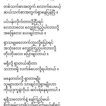
တစ်သက်စာအတွက် လောက်ပေမယ့်
ဆယ်သက်စာအတွက်ရှာနေပြန်ပြီ ။
ပင်ပန်းလိုက်တာလို့ငြီးရင်
လောဘလေး လျှော့ကြည့်ပါလားလို့
အဖြေလေး ပေးချင်တယ် ။
ရှာသမျှမလောက်ဘူးလို့ပြောရင်
အသုံးလေး လျှော့ကြည့်ပါလားလို့
တိုးတိုးလေး ပြောချင်တယ် ။
မရှိလို့ ရှာတယ်ဆိုတာ
သဘာ၀မို့ လက်ခံပေးလို့ရပါတယ် ။
မနေတတ်လို့ ရှာတာမျိုး
သူများထက် သာချင်လို့ရှာမျိုးဟာ
ကိုယ့်ဒုက္ခနဲ့ကိုယ် ဆင်းရဲနေရတာပါ ။
ရရှိသလောက်နဲ့ နေကြည့်မယ်
စိတ်ချမ်းသာဖို့ပဲသိမ်းပိုက်မယ်ဆိုရင်