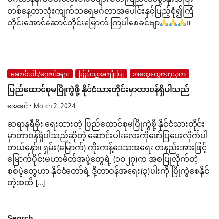
တစ်နေ့တာလုံးကျက်သရေမင်္ဂလာအပေါင်းနှင့်ပြည့်စုံ၍ကြံ
တိုင်း‌အောင်ဆောင်တိုင်းမြောက် ကြပါစေခင်ဗျာ
။
ဆောင်းပါး/မဂ္ဂဇင်းများ
ပြည်သူ့အကျိုးပြု
အထွေထွေဗဟုသုတ
ပြည်ထောင်စုမပြိုကွဲဖို့ နိုင်ငံသားတိုင်းမှာတာဝန်ရှိပါသည်
အေးခင်
March 2, 2024
ဆရာနရီမိုး ရေးထားတဲ့ ပြည်ထောင်စုမပြိုကွဲဖို့ နိုင်ငံသားတိုင်း
မှာတာဝန်ရှိပါသည်ဆိုတဲ့ ဆောင်းပါးလေးကိုဖော်ပြပေးလိုက်ပါ
တယ်နော်။ ရှမ်း(မြောက်) ကိုးကန့်ဒေသအရေး တနည်းအားဖြင့်
မြောက်ပိုင်းမဟာမိတ်အဖွဲ့တွေရဲ့ (၁၀၂၇)က အစပြုလိုက်တဲ့
စစ်ပွဲတွေဟာ နိုင်ငံတော်ရဲ့ ဒို့တာဝန်အရေး(၃)ပါးကို ပြိုကွဲစေနိုင်
တဲ့အထိ […]
Search