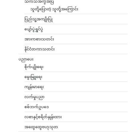
သကသအကွဲအပြဲ
သူတို့ပြောတဲ့ သူတို့အကြောင်း
ပြည်သူ့အကျိုးပြု
ပျော်ပွဲရွှင်ပွဲ
အားကစားသတင်း
နိုင်ငံတကာသတင်း
ပညာပေး
စိုက်ပျိုးရေး
မွေးမြူရေး
ကျန်းမာရေး
လက်မှုပညာ
စစ်ဘက်ဥပဒေ
လစာနှင့်စရိတ်နှုန်းထား
အထွေထွေဗဟုသုတ