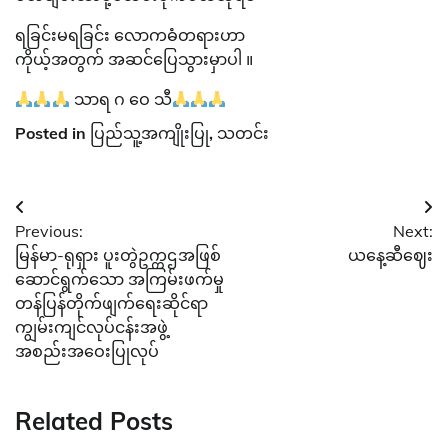
ရခြင်းမရခြင်း လောကဓံတရားဟာ
ကိုယ့်အတွက် အဆင်ပြေသွားမှာပါ ။
သာရ ဂ ဝေ သီ
Posted in
ပြည်သူ့အကျိုးပြု
,
သတင်း
Post
Previous:
Next:
navigation
မြန်မာ-ရုရှား ပူးတွဲဥက္ကဌအဖြစ်
ယနေ့ဆီဈေး
ဆောင်ရွက်သော အကြမ်းဖက်မှု
တန်ပြန်တိုက်ဖျက်ရေးဆိုင်ရာ
ကျွမ်းကျင်လုပ်ငန်းအဖွဲ့
အစည်းအဝေးပြုလုပ်
Related Posts