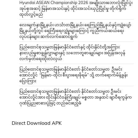
Hyundai ASEAN Championship 2026 အမျိုးသားဘောလုံးပြိုင်ပွဲ၊
အုပ်စုအဆင့် မြန်မာအသင်းနှင့် ထိုင်းအသင်းယှဉ်ပြိုင်မှု တိုက်ရိုက်
ထုတ်လွှင့်မည်
လေးမျက်နှာမြို့နယ်၊ ဟင်္သာတမြို့နယ်၊ ရေကြည်မြို့နယ်နှင့်ကျုံပျော်
မြို့နယ်တို့တွင် ရေကြီးရေလျှံမှုများကြောင့် ကူညီကယ်ဆယ်ရေး
လုပ်ငန်းများ ဆက်လက်ဆောင်ရွက်
ပြည်ထောင်စုသမ္မတမြန်မာနိုင်ငံတော်နှင့် ထိုင်းနိုင်ငံတို့အကြား
နားလည်မှုစာချွန်လွှာများနှင့် သဘောတူစာချုပ်များ အပြန်အလှန်
လက်မှတ်ရေးထိုးလဲလှယ်
ပြည်ထောင်စုသမ္မတမြန်မာနိုင်ငံတော် နိုင်ငံတော်သမ္မတ ဦးမင်း
အောင်လှိုင် “မြန်မာ-ထိုင်း စီးပွားရေးဖိုရမ်” သို့ တက်ရောက်မိန့်ခွန်း
ပြောကြား
ပြည်ထောင်စုသမ္မတမြန်မာနိုင်ငံတော် နိုင်ငံတော်သမ္မတ ဦးမင်း
အောင်လှိုင်အား ထိုင်းနိုင်ငံဝန်ကြီးချုပ် မစ္စတာ အနုထင် ချာဝီရကွန်က
ဂုဏ်ပြုညစာစားပွဲဖြင့် တည်ခင်းဧည့်ခံ
Direct Download APK