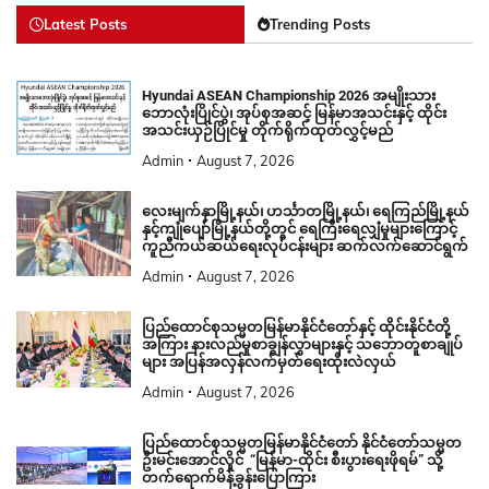
Latest Posts
Trending Posts
Hyundai ASEAN Championship 2026 အမျိုးသား
ဘောလုံးပြိုင်ပွဲ၊ အုပ်စုအဆင့် မြန်မာအသင်းနှင့် ထိုင်း
အသင်းယှဉ်ပြိုင်မှု တိုက်ရိုက်ထုတ်လွှင့်မည်
Admin
August 7, 2026
လေးမျက်နှာမြို့နယ်၊ ဟင်္သာတမြို့နယ်၊ ရေကြည်မြို့နယ်
နှင့်ကျုံပျော်မြို့နယ်တို့တွင် ရေကြီးရေလျှံမှုများကြောင့်
ကူညီကယ်ဆယ်ရေးလုပ်ငန်းများ ဆက်လက်ဆောင်ရွက်
Admin
August 7, 2026
ပြည်ထောင်စုသမ္မတမြန်မာနိုင်ငံတော်နှင့် ထိုင်းနိုင်ငံတို့
အကြား နားလည်မှုစာချွန်လွှာများနှင့် သဘောတူစာချုပ်
များ အပြန်အလှန်လက်မှတ်ရေးထိုးလဲလှယ်
Admin
August 7, 2026
ပြည်ထောင်စုသမ္မတမြန်မာနိုင်ငံတော် နိုင်ငံတော်သမ္မတ
ဦးမင်းအောင်လှိုင် “မြန်မာ-ထိုင်း စီးပွားရေးဖိုရမ်” သို့
တက်ရောက်မိန့်ခွန်းပြောကြား