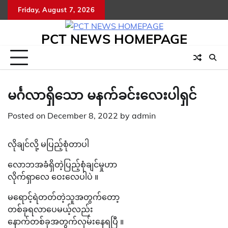
Skip
Friday, August 7, 2026
to
content
PCT NEWS HOMEPAGE
မင်္ဂလာရှိသော မနက်ခင်းလေးပါရှင်
Posted on
December 8, 2022
by
admin
လိုချင်လို့ မပြည့်စုံတာပါ
လောဘအခံရှိတဲ့ပြည့်စုံချင်မှုဟာ
လိုက်ရှာလေ ဝေးလေပါပဲ ။
မရောင့်ရဲတတ်တဲ့သူအတွက်တော့
တစ်ခုရလာပေမယ့်လည်း
နောက်တစ်ခုအတွက်လှမ်းနေရပြီ ။