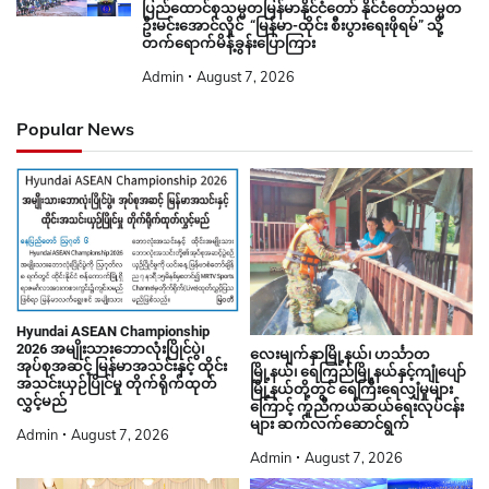
ပြည်ထောင်စုသမ္မတမြန်မာနိုင်ငံတော် နိုင်ငံတော်သမ္မတ
ဦးမင်းအောင်လှိုင် “မြန်မာ-ထိုင်း စီးပွားရေးဖိုရမ်” သို့
တက်ရောက်မိန့်ခွန်းပြောကြား
Admin
August 7, 2026
Popular News
Hyundai ASEAN Championship
2026 အမျိုးသားဘောလုံးပြိုင်ပွဲ၊
လေးမျက်နှာမြို့နယ်၊ ဟင်္သာတ
အုပ်စုအဆင့် မြန်မာအသင်းနှင့် ထိုင်း
မြို့နယ်၊ ရေကြည်မြို့နယ်နှင့်ကျုံပျော်
အသင်းယှဉ်ပြိုင်မှု တိုက်ရိုက်ထုတ်
မြို့နယ်တို့တွင် ရေကြီးရေလျှံမှုများ
လွှင့်မည်
ကြောင့် ကူညီကယ်ဆယ်ရေးလုပ်ငန်း
များ ဆက်လက်ဆောင်ရွက်
Admin
August 7, 2026
Admin
August 7, 2026