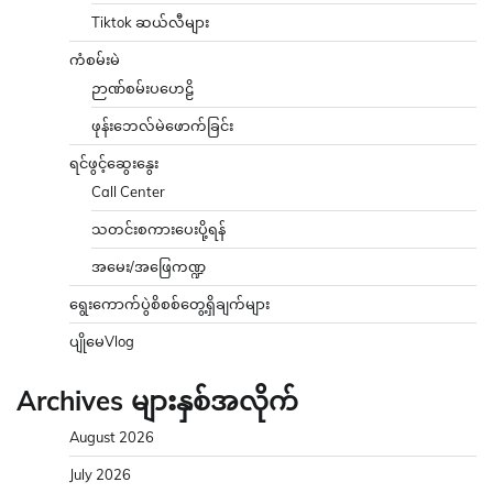
Tiktok ဆယ်လီများ
ကံစမ်းမဲ
ဉာဏ်စမ်းပဟေဠိ
ဖုန်းဘေလ်မဲဖောက်ခြင်း
ရင်ဖွင့်ဆွေးနွေး
Call Center
သတင်းစကားပေးပို့ရန်
အမေး/အဖြေကဏ္ဍ
ရွေးကောက်ပွဲစိစစ်တွေ့ရှိချက်များ
ပျိုမေVlog
Archives များနှစ်အလိုက်
August 2026
July 2026