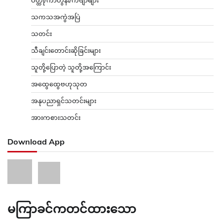
သကသအကွဲအပြဲ
သတင်း
သီချင်းတောင်းဆိုခြင်းများ
သူတို့ပြောတဲ့ သူတို့အကြောင်း
အထွေထွေဗဟုသုတ
အနုပညာရှင်သတင်းများ
အားကစားသတင်း
Download App
မကြာခင်ကတင်ထားသော