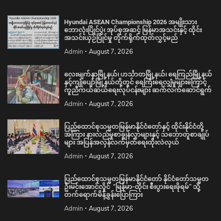
Hyundai ASEAN Championship 2026 အမျိုးသား
ဘောလုံးပြိုင်ပွဲ၊ အုပ်စုအဆင့် မြန်မာအသင်းနှင့် ထိုင်း
အသင်းယှဉ်ပြိုင်မှု တိုက်ရိုက်ထုတ်လွှင့်မည်
Admin
August 7, 2026
လေးမျက်နှာမြို့နယ်၊ ဟင်္သာတမြို့နယ်၊ ရေကြည်မြို့နယ်
နှင့်ကျုံပျော်မြို့နယ်တို့တွင် ရေကြီးရေလျှံမှုများကြောင့်
ကူညီကယ်ဆယ်ရေးလုပ်ငန်းများ ဆက်လက်ဆောင်ရွက်
Admin
August 7, 2026
ပြည်ထောင်စုသမ္မတမြန်မာနိုင်ငံတော်နှင့် ထိုင်းနိုင်ငံတို့
အကြား နားလည်မှုစာချွန်လွှာများနှင့် သဘောတူစာချုပ်
များ အပြန်အလှန်လက်မှတ်ရေးထိုးလဲလှယ်
Admin
August 7, 2026
ပြည်ထောင်စုသမ္မတမြန်မာနိုင်ငံတော် နိုင်ငံတော်သမ္မတ
ဦးမင်းအောင်လှိုင် “မြန်မာ-ထိုင်း စီးပွားရေးဖိုရမ်” သို့
တက်ရောက်မိန့်ခွန်းပြောကြား
Admin
August 7, 2026