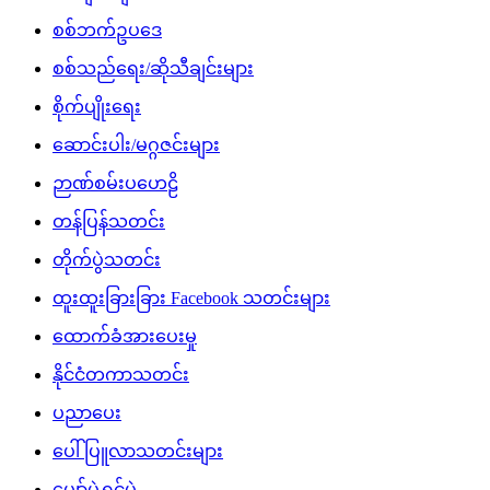
စစ်ဘက်ဥပဒေ
စစ်သည်ရေး/ဆိုသီချင်းများ
စိုက်ပျိုးရေး
ဆောင်းပါး/မဂ္ဂဇင်းများ
ဉာဏ်စမ်းပဟေဠိ
တန်ပြန်သတင်း
တိုက်ပွဲသတင်း
ထူးထူးခြားခြား Facebook သတင်းများ
ထောက်ခံအားပေးမှု
နိုင်ငံတကာသတင်း
ပညာပေး
ပေါ်ပြူလာသတင်းများ
ပျော်ပွဲရွှင်ပွဲ