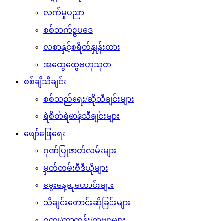
လက်မှုပညာ
စစ်ဘက်ဥပဒေ
လစာနှင့်စရိတ်နှုန်းထား
အထွေထွေဗဟုသုတ
စစ်ချီသီချင်း
စစ်သည်ရေး/ဆိုသီချင်းများ
ရဲစိတ်ရဲမာန်သီချင်းများ
ဖျော်ဖြေရေး
ဂုဏ်ပြုဇာတ်လမ်းများ
မှတ်တမ်းဗီဒီယိုများ
မွေးနေ့ဆုတောင်းများ
သီချင်းတောင်းဆိုခြင်းများ
ဝတ္ထု/ကာတွန်း/ကဗျာများ