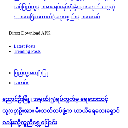
သင့်ပြည်သူများအား ရင်းရင်းနှီးနှီးသွားရောက် တွေ့ဆုံ
အားပေးပြီး ထောက်ပံ့ရေးပစ္စည်းများပေးအပ်
Direct Download APK
Latest Posts
Trending Posts
ပြည်သူ့အကျိုးပြု
သတင်း
ညောင်ဦးမြို့၊ အမှတ်(၅)ရပ်ကွက်မှ ရေဘေးသင့်
သူ(၁၇)ဦးအား မီးသတ်တပ်ဖွဲ့က ယာယီရေဘေးရှောင်
စခန်းသို့ကူညီရွှေ့ပြောင်း