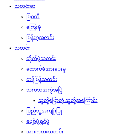
သတင်းစာ
မြဝတီ
ကြေးမုံ
မြန်မာ့အလင်း
သတင်း
တိုက်ပွဲသတင်း
ထောက်ခံအားပေးမှု
တန်ပြန်သတင်း
သကသအကွဲအပြဲ
သူတို့ပြောတဲ့ သူတို့အကြောင်း
ပြည်သူ့အကျိုးပြု
ပျော်ပွဲရွှင်ပွဲ
အားကစားသတင်း