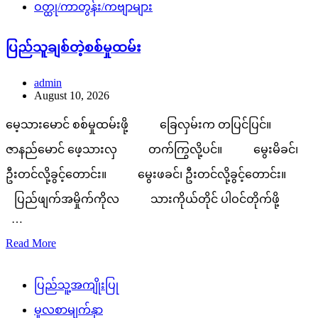
ဝတ္ထု/ကာတွန်း/ကဗျာများ
ပြည်သူချစ်တဲ့စစ်မှုထမ်း
admin
August 10, 2026
မေ့သားမောင် စစ်မှုထမ်းဖို့ ခြေလှမ်းက တပြင်ပြင်။
ဇာနည်မောင် ဖေ့သားလှ တက်ကြွလို့ပင်။ မွေးမိခင်၊
ဦးတင်လို့ခွင့်တောင်း။ မွေးဖခင်၊ ဦးတင်လို့ခွင့်တောင်း။
ပြည်ဖျက်အမှိုက်ကိုလ သားကိုယ်တိုင် ပါဝင်တိုက်ဖို့
…
Read More
ပြည်သူ့အကျိုးပြု
မူလစာမျက်နှာ