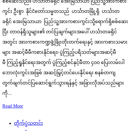
စစ်ဆေးသည်။ ဟင်္သာတခရိုင် အေးမြသာယာ ပြည်သူ့အားကစား
ကွင်း ဦးစွာ နိုင်ငံတော်သမ္မတသည် ဟင်္သာတမြို့ရှိ ဟင်္သာတ
ခရိုင် အေးမြသာယာ ပြည်သူ့အားကစားကွင်းသို့ရောက်ရှိစစ်ဆေး
ပြီး တာဝန်ရှိသူများ၏ တင်ပြချက်များအပေါ် ဟင်္သာတခရိုင်
အတွင်း အားကစားကဏ္ဍဖွံ့ဖြိုးတိုးတက်ရေးနှင့် အားကစားသမား
များ အဆင့်မီမီကစားနိုင်ရေး၊ ပွဲကြည့်ပရိသတ်များအဆင့်မီ
မီ ကြည့်ရှုနိုင်ရေးအတွက် ပွဲကြည့်စင်နှင့်မီတာ ၄၀၀ ပြေးလမ်းပါ
ဘောလုံးကွင်းအဖြစ် အဆင့်မြှင့်တင်ပေးနိုင်ရေး စနစ်တကျ
တွက်ချက်တင်ပြဆောင်ရွက်သွားရန်နှင့် အခြားလိုအပ်သည်များ
ကို…
Read More
တိုက်ပွဲသတင်း