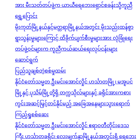
အား မီးသတ်တပ်ဖွဲ့က ယာယီရေဘေးရှောင်စခန်းသို့ကူညီ
ရွှေ့ပြောင်း
မိုးကုတ်မြို့နယ်နှင့်မတ္တရာမြို့နယ်အတွင်း မိုးသည်းထန်စွာ
ရွာသွန်းမှုများကြောင့် ထိခိုက်ပျက်စီးမှုများအား လုံခြုံရေး
တပ်ဖွဲ့ဝင်များက ကူညီကယ်ဆယ်ရေးလုပ်ငန်းများ
ဆောင်ရွက်
ပြည်သူချစ်တဲ့စစ်မှုထမ်း
နိုင်ငံတော်သမ္မတ ဦးမင်းအောင်လှိုင် ဟင်္သာတမြို့၊ မအူပင်
မြို့နှင့် ပုသိမ်မြို့တို့ရှိ တက္ကသိုလ်များနှင့် ခရိုင်အားကစား
ကွင်းအဆင့်မြှင့်တင်နိုင်မည့် အခြေအနေများသွားရောက်
ကြည့်ရှုစစ်ဆေး
နိုင်ငံတော်သမ္မတ ဦးမင်းအောင်လှိုင် ဧရာဝတီတိုင်းဒေသ
ကြီး ဟင်္သာတခရိုင်၊ လေးမျက်နှာမြို့နယ်အတွင်းရှိ ရေဘေး