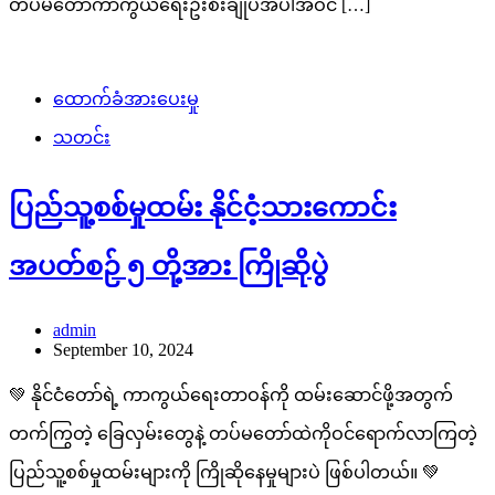
တပ်မတော်ကာကွယ်ရေးဦးစီးချုပ်အပါအဝင် […]
ထောက်ခံအားပေးမှု
သတင်း
ပြည်သူ့စစ်မှုထမ်း နိုင်ငံ့သားကောင်း
အပတ်စဉ် ၅ တို့အား ကြိုဆိုပွဲ
admin
September 10, 2024
💚 နိုင်ငံတော်ရဲ့ ကာကွယ်ရေးတာဝန်ကို ထမ်းဆောင်ဖို့အတွက်
တက်ကြွတဲ့ ခြေလှမ်းတွေနဲ့ တပ်မတော်ထဲကိုဝင်ရောက်လာကြတဲ့
ပြည်သူ့စစ်မှုထမ်းများကို ကြိုဆိုနေမှုများပဲ ဖြစ်ပါတယ်။ 💚