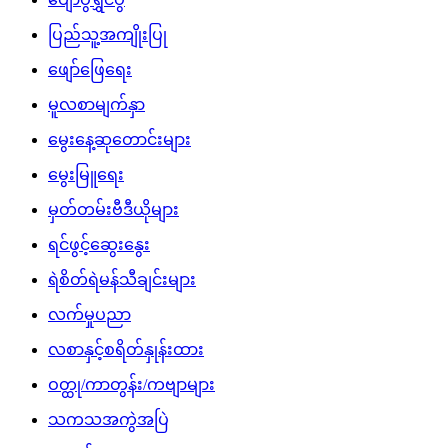
ပြည်သူ့အကျိုးပြု
ဖျော်ဖြေရေး
မူလစာမျက်နှာ
မွေးနေ့ဆုတောင်းများ
မွေးမြူရေး
မှတ်တမ်းဗီဒီယိုများ
ရင်ဖွင့်ဆွေးနွေး
ရဲစိတ်ရဲမန်သီချင်းများ
လက်မှုပညာ
လစာနှင့်စရိတ်နှုန်းထား
ဝတ္ထု/ကာတွန်း/ကဗျာများ
သကသအကွဲအပြဲ