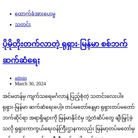
ထောက်ခံအားပေးမှု
သတင်း
ပိုမိုတိုးတက်လာတဲ့ ရုရှား-မြန်မာ စစ်ဘက်
ဆက်ဆံရေး
admin
March 30, 2024
အင်မတန်မှ ကျက်သရေမင်္ဂလာနဲ့ ပြည့်စုံတဲ့ သတင်းလေးပါ။
ရုရှား-မြန်မာ ဆက်ဆံရေးပေါ့။ တပ်မတော်နေ့မှာ ရုရှားတပ်မတော်
ဘက်ဆိုင်ရာ အရာရှိများကို မြန်မာနိုင်ငံမှ ဘွဲ့တံဆိပ်တွေ ချီးမြှင့်ခဲ့
သလို ရုရှားကာကွယ်ရေးဝန်ကြီးဌာနကလည်း မြန်မာ့တပ်မတော်မှ