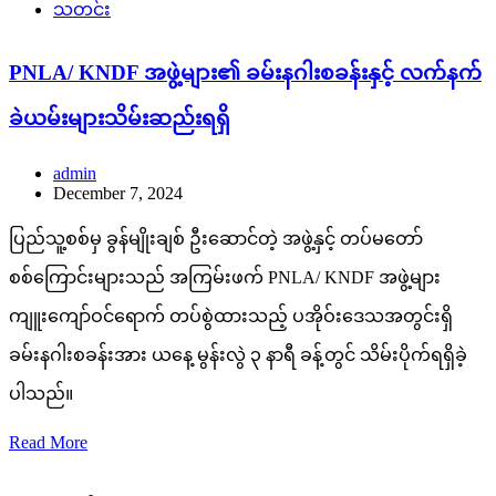
သတင်း
PNLA/ KNDF အဖွဲ့များ၏ ခမ်းနဂါးစခန်းနှင့် လက်နက်
ခဲယမ်းများသိမ်းဆည်းရရှိ
admin
December 7, 2024
ပြည်သူ့စစ်မှ ခွန်မျိုးချစ် ဦးဆောင်တဲ့ အဖွဲ့နှင့် တပ်မတော်
စစ်ကြောင်းများသည် အကြမ်းဖက် PNLA/ KNDF အဖွဲ့များ
ကျူးကျော်ဝင်ရောက် တပ်စွဲထားသည့် ပအိုဝ်းဒေသအတွင်းရှိ
ခမ်းနဂါးစခန်းအား ယနေ့ မွန်းလွဲ ၃ နာရီ ခန့်တွင် သိမ်းပိုက်ရရှိခဲ့
ပါသည်။
Read More