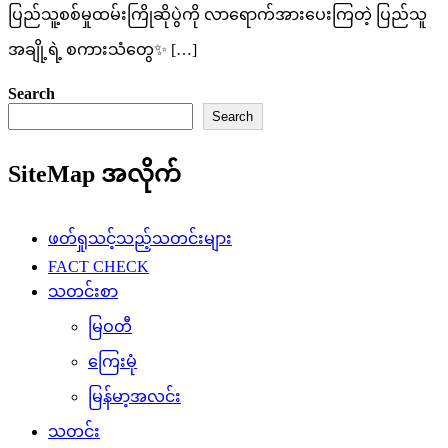
ပြည်သူ့စစ်မှုထမ်းကြိုဆိုပွဲကို လာရောက်အားပေးကြတဲ့ ပြည်သူ
အချို့ရဲ့ စကားသံတွေ✨ […]
Search
Search
SiteMap အလိုက်
ဖတ်ရှုသင့်သည့်သတင်းများ
FACT CHECK
သတင်းစာ
မြဝတီ
ကြေးမုံ
မြန်မာ့အလင်း
သတင်း