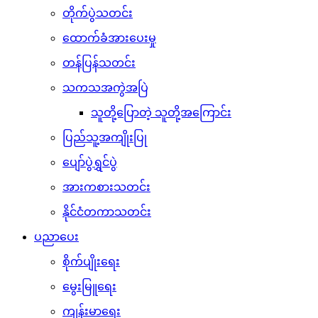
တိုက်ပွဲသတင်း
ထောက်ခံအားပေးမှု
တန်ပြန်သတင်း
သကသအကွဲအပြဲ
သူတို့ပြောတဲ့ သူတို့အကြောင်း
ပြည်သူ့အကျိုးပြု
ပျော်ပွဲရွှင်ပွဲ
အားကစားသတင်း
နိုင်ငံတကာသတင်း
ပညာပေး
စိုက်ပျိုးရေး
မွေးမြူရေး
ကျန်းမာရေး