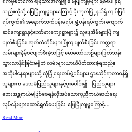
ရက်မှစတင်ကာ မြေသားအိကျ၍ မြေပြိုကျမှုများဖြစ်ပေါ်ခဲ့ရ
သည်။ထိုသို့ မြေပြိုကျမှုများကြောင့် မိုးကုတ်မြို့နယ်ရှိ ကျပ်ပြင်
ရပ်ကွက်၏ အနောက်ဘက်ပန်းမရပ်၊ ရွှံ့ပန်းရပ်ကွက်၊ ကျောက်
ဆင်ကျေးရွာနှင့်ဘော်မားကျေးရွာများ၌ လူနေအိမ်များပြိုကျ
ပျက်စီးခြင်း၊ အုတ်တံတိုင်းများပြိုကျပျက်စီးခြင်း၊ကတ္တရာ
လမ်းများနိမ့်ဝင်ပျက်စီးခဲ့သဖြင့် မော်တော်ယာဉ်များဖြတ်သန်း
သွားလာနိုင်ခြင်းမရှိဘဲ လမ်းများယာယီပိတ်ထားခဲ့ရသည်။
အဆိုပါနေရာများသို့ လုံခြုံရေးတပ်ဖွဲ့ဝင်များ၊ ဌာနဆိုင်ရာတာဝန်ရှိ
သူများက ဒေသခံပြည်သူများနှင့်ပူးပေါင်း၍ ပြည်သူများ
ဘေးအန္တရာယ်မဖြစ်စေရန်လိုအပ်သောကူညီကယ်ဆယ်ရေး
လုပ်ငန်းများဆောင်ရွက်ပေးခြင်း၊ မြေပြိုကျမှုကြောင့်…
Read More