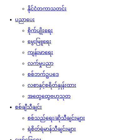
နိုင်ငံတကာသတင်း
ပညာပေး
စိုက်ပျိုးရေး
မွေးမြူရေး
ကျန်းမာရေး
လက်မှုပညာ
စစ်ဘက်ဥပဒေ
လစာနှင့်စရိတ်နှုန်းထား
အထွေထွေဗဟုသုတ
စစ်ချီသီချင်း
စစ်သည်ရေး/ဆိုသီချင်းများ
ရဲစိတ်ရဲမာန်သီချင်းများ
ဖျော်ဖြေရေး