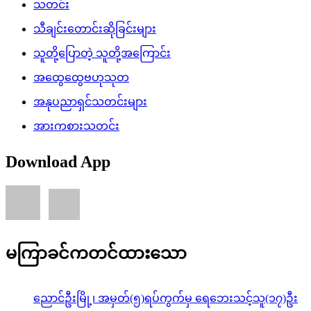
သတင်း
သီချင်းတောင်းဆိုခြင်းများ
သူတို့ပြောတဲ့ သူတို့အကြောင်း
အထွေထွေဗဟုသုတ
အနုပညာရှင်သတင်းများ
အားကစားသတင်း
Download App
မကြာခင်ကတင်ထားသော
ညောင်ဦးမြို့၊ အမှတ်(၅)ရပ်ကွက်မှ ရေဘေးသင့်သူ(၁၇)ဦး