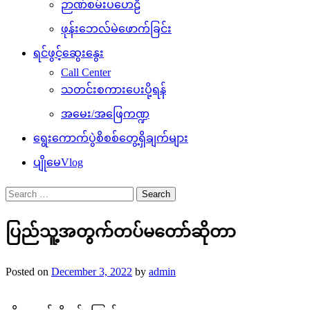
ဉာဏ်စမ်းပဟေဠိ
ဖုန်းဘေလ်မဲဖောက်ခြင်း
ရင်ဖွင့်ဆွေးနွေး
Call Center
သတင်းစကားပေးပို့ရန်
အမေး/အဖြေကဏ္ဍ
ရွေးကောက်ပွဲစိစစ်တွေ့ရှိချက်များ
ပျိုမေVlog
Search
for:
ပြည်သူ့အတွက်တပ်မတော်ဆိုတာ
Posted on
December 3, 2022
by
admin