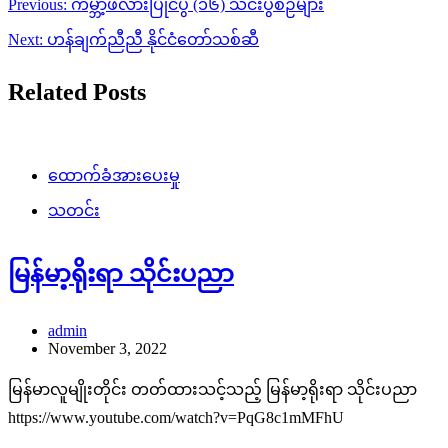
Post
Previous:
ကမ္ဘာ့ဖလားပြိုင်ပွဲ (၁၆) သင်းပွဲစဉ်များ
navigation
Next:
ဟန်ချက်ညီညီ နိုင်ငံတော်သစ်ဆီ
Related Posts
ထောက်ခံအားပေးမှု
သတင်း
မြန်မာ့ရိုးရာ သိုင်းပညာ
admin
November 3, 2022
မြန်မာလူမျိုးတိုင်း တတ်ထားသင့်သည့် မြန်မာ့ရိုးရာ သိုင်းပညာ
https://www.youtube.com/watch?v=PqG8c1mMFhU