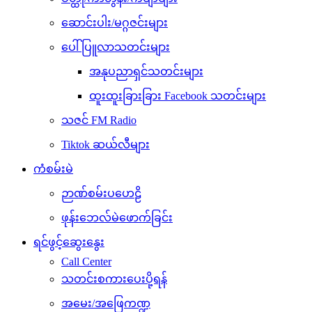
ဆောင်းပါး/မဂ္ဂဇင်းများ
ပေါ်ပြူလာသတင်းများ
အနုပညာရှင်သတင်းများ
ထူးထူးခြားခြား Facebook သတင်းများ
သဇင် FM Radio
Tiktok ဆယ်လီများ
ကံစမ်းမဲ
ဉာဏ်စမ်းပဟေဠိ
ဖုန်းဘေလ်မဲဖောက်ခြင်း
ရင်ဖွင့်ဆွေးနွေး
Call Center
သတင်းစကားပေးပို့ရန်
အမေး/အဖြေကဏ္ဍ