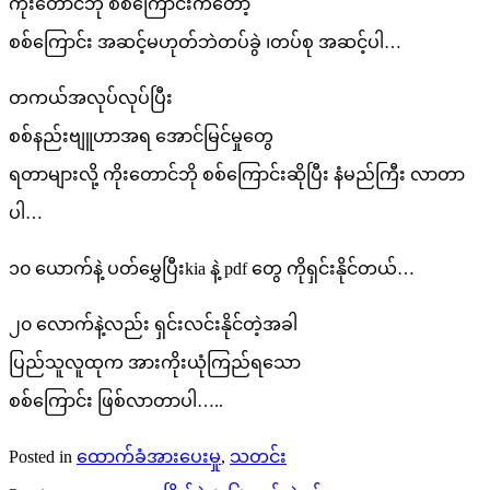
ကိုးတောင်ဘို စစ်ကြောင်းကတော့
စစ်ကြောင်း အဆင့်မဟုတ်ဘဲတပ်ခွဲ ၊တပ်စု အဆင့်ပါ…
တကယ်အလုပ်လုပ်ပြီး
စစ်နည်းဗျူဟာအရ အောင်မြင်မှုတွေ
ရတာများလို့ ကိုးတောင်ဘို စစ်ကြောင်းဆိုပြီး နံမည်ကြီး လာတာ
ပါ…
၁၀ ယောက်နဲ့ ပတ်မွှေပြီးkia နဲ့ pdf တွေ ကိုရှင်းနိုင်တယ်…
၂၀ လောက်နဲ့လည်း ရှင်းလင်းနိုင်တဲ့အခါ
ပြည်သူလူထုက အားကိုးယုံကြည်ရသော
စစ်ကြောင်း ဖြစ်လာတာပါ…..
Posted in
ထောက်ခံအားပေးမှု
,
သတင်း