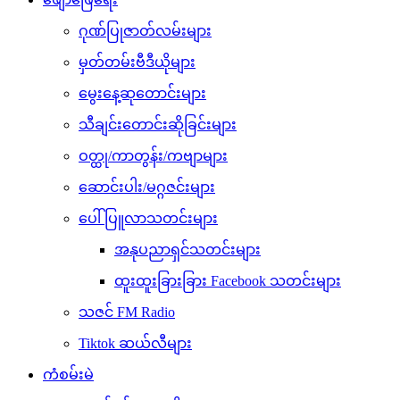
ဂုဏ်ပြုဇာတ်လမ်းများ
မှတ်တမ်းဗီဒီယိုများ
မွေးနေ့ဆုတောင်းများ
သီချင်းတောင်းဆိုခြင်းများ
ဝတ္ထု/ကာတွန်း/ကဗျာများ
ဆောင်းပါး/မဂ္ဂဇင်းများ
ပေါ်ပြူလာသတင်းများ
အနုပညာရှင်သတင်းများ
ထူးထူးခြားခြား Facebook သတင်းများ
သဇင် FM Radio
Tiktok ဆယ်လီများ
ကံစမ်းမဲ