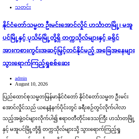
သတင်း
နိုင်ငံတော်သမ္မတ ဦးမင်းအောင်လှိုင် ဟင်္သာတမြို့၊ မအူ
ပင်မြို့နှင့် ပုသိမ်မြို့တို့ရှိ တက္ကသိုလ်များနှင့် ခရိုင်
အားကစားကွင်းအဆင့်မြှင့်တင်နိုင်မည့် အခြေအနေများ
သွားရောက်ကြည့်ရှုစစ်ဆေး
admin
August 10, 2026
ပြည်ထောင်စုသမ္မတမြန်မာနိုင်ငံတော် နိုင်ငံတော်သမ္မတ ဦးမင်း
အောင်လှိုင်သည် ယနေ့နံနက်ပိုင်းတွင် ခရီးစဉ်တွင်လိုက်ပါလာ
သည့်အဖွဲ့ဝင်များလိုက်ပါ၍ ဧရာဝတီတိုင်းဒေသကြီး ဟင်္သာတမြို့
နှင့် မအူပင်မြို့တို့ရှိ တက္ကသိုလ်များသို့ သွားရောက်ကြည့်ရှု