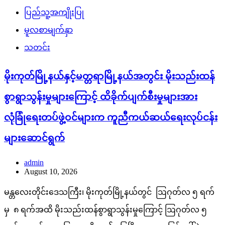
ပြည်သူ့အကျိုးပြု
မူလစာမျက်နှာ
သတင်း
မိုးကုတ်မြို့နယ်နှင့်မတ္တရာမြို့နယ်အတွင်း မိုးသည်းထန်
စွာရွာသွန်းမှုများကြောင့် ထိခိုက်ပျက်စီးမှုများအား
လုံခြုံရေးတပ်ဖွဲ့ဝင်များက ကူညီကယ်ဆယ်ရေးလုပ်ငန်း
များဆောင်ရွက်
admin
August 10, 2026
မန္တလေးတိုင်းဒေသကြီး၊ မိုးကုတ်မြို့နယ်တွင် ဩဂုတ်လ ၅ ရက်
မှ ၈ ရက်အထိ မိုးသည်းထန်စွာရွာသွန်းမှုကြောင့် ဩဂုတ်လ ၅