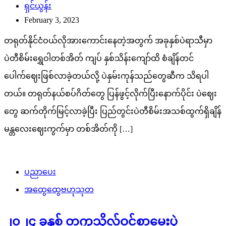
ရှင်ယွန်း
February 3, 2023
တရုတ်နိုင်ငံဝယ်လိုအားကောင်းနေတဲ့အတွက် အခုနှစ်ပဲရာသီမှာ
ပဲတီစိမ်းရွှေဝါတစ်အိတ် ကျပ် နှစ်သိန်းကျော်ထိ စံချိန်တင်
ပေါက်ဈေးဖြစ်လာခဲ့တယ်လို့ ပဲနှမ်းကုန်သည်တွေဆီက သိရပါ
တယ်။ တရုတ်နယ်စပ်ဂိတ်တွေ ပြန်ဖွင့်လိုက်ပြီးနောက်ပိုင်း ပဲဈေး
တွေ ဆက်တိုက်မြင့်လာခဲ့ပြီး ပြည်တွင်းပဲတီစိမ်းအသစ်ထွက်ရှိချိန်
မန္တလေးဈေးကွက်မှာ တစ်အိတ်ကို […]
ပညာပေး
အထွေထွေဗဟုသုတ
၂၀၂၄ ခုနှစ် တက္ကသိုလ်ဝင်စာမေးပွဲ