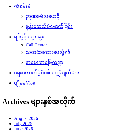
ကံစမ်းမဲ
ဉာဏ်စမ်းပဟေဠိ
ဖုန်းဘေလ်မဲဖောက်ခြင်း
ရင်ဖွင့်ဆွေးနွေး
Call Center
သတင်းစကားပေးပို့ရန်
အမေး/အဖြေကဏ္ဍ
ရွေးကောက်ပွဲစိစစ်တွေ့ရှိချက်များ
ပျိုမေVlog
Archives များနှစ်အလိုက်
August 2026
July 2026
June 2026