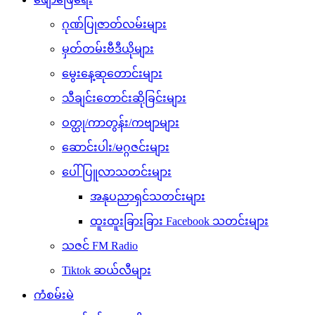
ဂုဏ်ပြုဇာတ်လမ်းများ
မှတ်တမ်းဗီဒီယိုများ
မွေးနေ့ဆုတောင်းများ
သီချင်းတောင်းဆိုခြင်းများ
ဝတ္ထု/ကာတွန်း/ကဗျာများ
ဆောင်းပါး/မဂ္ဂဇင်းများ
ပေါ်ပြူလာသတင်းများ
အနုပညာရှင်သတင်းများ
ထူးထူးခြားခြား Facebook သတင်းများ
သဇင် FM Radio
Tiktok ဆယ်လီများ
ကံစမ်းမဲ