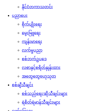
နိုင်ငံတကာသတင်း
ပညာပေး
စိုက်ပျိုးရေး
မွေးမြူရေး
ကျန်းမာရေး
လက်မှုပညာ
စစ်ဘက်ဥပဒေ
လစာနှင့်စရိတ်နှုန်းထား
အထွေထွေဗဟုသုတ
စစ်ချီသီချင်း
စစ်သည်ရေး/ဆိုသီချင်းများ
ရဲစိတ်ရဲမာန်သီချင်းများ
ဖျော်ဖြေရေး