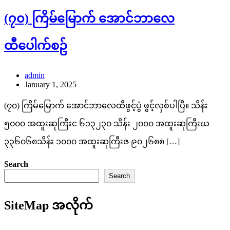
(၇၀) ကြိမ်မြောက် အောင်ဘာလေ
ထီပေါက်စဉ်
admin
January 1, 2025
(၇၀) ကြိမ်မြောက် အောင်ဘာလေထီဖွင့်ပွဲ ဖွင့်လှစ်ပါပြီ။ သိန်း
၅၀၀၀ အထူးဆုကြီးင ၆၁၃၂၃၀ သိန်း ၂၀၀၀ အထူးဆုကြီးဃ
၃၃၆၀၆၈သိန်း ၁၀၀၀ အထူးဆုကြီးဇ ၉၀၂၆၈၈ […]
Search
Search
SiteMap အလိုက်