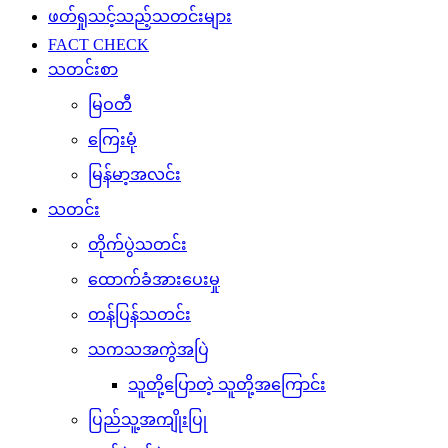
ဖတ်ရှုသင့်သည့်သတင်းများ
FACT CHECK
သတင်းစာ
မြဝတီ
ကြေးမုံ
မြန်မာ့အလင်း
သတင်း
တိုက်ပွဲသတင်း
ထောက်ခံအားပေးမှု
တန်ပြန်သတင်း
သကသအကွဲအပြဲ
သူတို့ပြောတဲ့ သူတို့အကြောင်း
ပြည်သူ့အကျိုးပြု