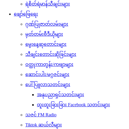
ရဲစိတ်ရဲမာန်သီချင်းများ
ဖျော်ဖြေရေး
ဂုဏ်ပြုဇာတ်လမ်းများ
မှတ်တမ်းဗီဒီယိုများ
မွေးနေ့ဆုတောင်းများ
သီချင်းတောင်းဆိုခြင်းများ
ဝတ္ထု/ကာတွန်း/ကဗျာများ
ဆောင်းပါး/မဂ္ဂဇင်းများ
ပေါ်ပြူလာသတင်းများ
အနုပညာရှင်သတင်းများ
ထူးထူးခြားခြား Facebook သတင်းများ
သဇင် FM Radio
Tiktok ဆယ်လီများ