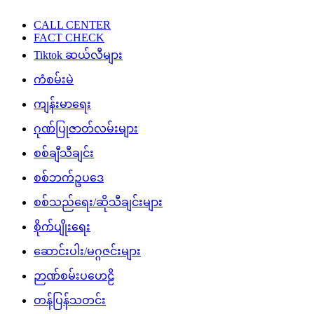
CALL CENTER
FACT CHECK
Tiktok ဆယ်လီများ
ကံစမ်းမဲ
ကျန်းမာရေး
ဂုဏ်ပြုဇာတ်လမ်းများ
စစ်ချီသီချင်း
စစ်ဘက်ဥပဒေ
စစ်သည်ရေး/ဆိုသီချင်းများ
စိုက်ပျိုးရေး
ဆောင်းပါး/မဂ္ဂဇင်းများ
ဉာဏ်စမ်းပဟေဠိ
တန်ပြန်သတင်း