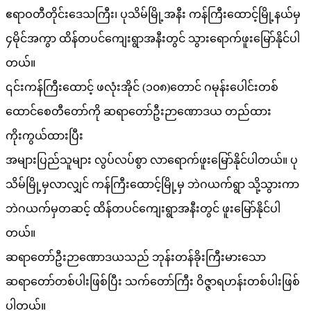
ဧရာဝတီတိုင်းဒေသကြီး၊ ပုသိမ်မြို့အနီး ကန်ကြီးထောင့်မြို့နယ်မှ
၄မိုင်အကွာ ထိန်တပင်ကျေးရွာအနီးတွင် သွားရောက်ဖူးမြော်နိုင်ပါ
တယ်။
၎င်းကန်ကြီးထောင့် ဖလုံးအိုင် (၁၀၈)တောင် ဂမုန်းပေါင်းတစ်
ထောင်စေတီတော်ကို ဆရာတော်ဦးဉာဏောဒယ တည်ထား
ကိုးကွယ်ထားပြီး
အများပြည်သူများ လွပ်လပ်စွာ လာရောက်ဖူးမြော်နိုင်ပါတယ်။ ပု
သိမ်မြို့မှလာလျှင် ကန်ကြီးထောင့်မြို့မှ ဘဲဂယက်ရွာ သို့သွားကာ
ဘဲဂယက်မှတဆင့် ထိန်တပင်ကျေးရွာအနီးတွင် ဖူးမြော်နိုင်ပါ
တယ်။
ဆရာတော်ဦးဉာဏောဒယသည် ဘုန်းတန်ခိုးကြီးမားသော
ဆရာတော်တစ်ပါးဖြစ်ပြီး သက်တော်ကြီး ဝိဇ္ဇာရဟန်းတစ်ပါးဖြစ်
ပါတယ်။