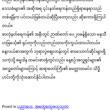
ဒေသခံများ၏ အဆိုအရ ၎င်းနတ်ရေကန်တည်ရှိရာနေရာသည်
တစ်ချိန်က ပင်လယ်ဖြစ်တယ်ဆိုပြီးတော့လည်း ဆိုစကားရှိကြပါ
တယ်။
ဖာလုံနတ်ရေကန်၏ အနီးတွင် ဉာဏ်တော် ပေ၂၀ခန့်ရှိသော မနုသီ
ဟခြင်္သေ့၏ ရုပ်တုကိုလည်းတည်ထားကိုးကွယ်ထားပါတယ်။
နေ့လယ်စာအတွက် ဘုရားပွဲဈေးတန်းတွင် စားသောက်ဆိုင်များရှိ
သကဲ့သို့ ဓမ္မဒါန ထမင်းစားရုံတွင်လည်း နေ့စဉ်အလှူရှင်များ၏
အလှူတော်များကြောင့် ဆရာတော်ကြီး၏ မေတ္တာထမင်း၊ သိဒ္ဓိ
ဟင်းတို့ကိုသုံးဆောင်နိုင်ပါတယ်။
Posted in
ပညာပေး
,
အထွေထွေဗဟုသုတ