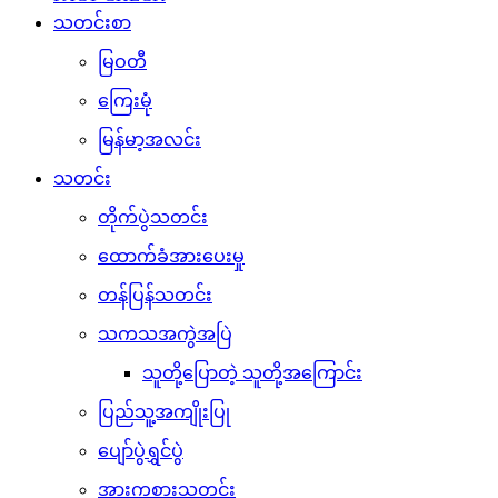
သတင်းစာ
မြဝတီ
ကြေးမုံ
မြန်မာ့အလင်း
သတင်း
တိုက်ပွဲသတင်း
ထောက်ခံအားပေးမှု
တန်ပြန်သတင်း
သကသအကွဲအပြဲ
သူတို့ပြောတဲ့ သူတို့အကြောင်း
ပြည်သူ့အကျိုးပြု
ပျော်ပွဲရွှင်ပွဲ
အားကစားသတင်း