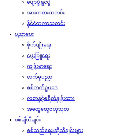
ပျော်ပွဲရွှင်ပွဲ
အားကစားသတင်း
နိုင်ငံတကာသတင်း
ပညာပေး
စိုက်ပျိုးရေး
မွေးမြူရေး
ကျန်းမာရေး
လက်မှုပညာ
စစ်ဘက်ဥပဒေ
လစာနှင့်စရိတ်နှုန်းထား
အထွေထွေဗဟုသုတ
စစ်ချီသီချင်း
စစ်သည်ရေး/ဆိုသီချင်းများ