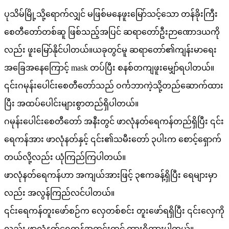
ပုသိမ်မြို့သို့ရောက်လျှင် မဖြစ်မနေဖူးမြော်သင့်သော တန်ခိုးကြီး
စေတီတော်တစ်ဆူ ဖြစ်သည့်အပြင် ဆရာတော်ဦးဉာဏောဒယကို
လည်း ဖူးမြော်နိုင်ပါတယ်။ယခုတွင်မူ ဆရာတော်၏ကျန်းမာရေး
အခြေအနေကြောင့် mask တပ်ပြီး စနစ်တကျဖူးမျှော်ရပါတယ်။
၎င်းဂမုန်းပေါင်းစေတီတော်သည် ဝင်္ကဘာကဲ့သို့တည်ဆောက်ထား
ပြီး အထပ်ပေါင်းများစွာတည်ရှိပါတယ်။
ဂမုန်းပေါင်းစေတီတော် အနီးတွင် ဖာလုံနတ်ရေကန်တည်ရှိပြီး ၎င်း
ရေကန်အား ဖာလုံနတ်နှင့် ၎င်း၏သမီးတော် ၃ပါးက စောင့်ရှောက်
တယ်လို့လည်း ယုံကြည်ကြပါတယ်။
ဖာလုံနတ်ရေကန်ဟာ အကျယ်အားဖြင့် ၃ဧကခန့်ရှိပြီး ရေများမှာ
လည်း အလွန်ကြည်လင်ပါတယ်။
၎င်းရေကန်တူးဖော်စဉ်က လှေတစ်စင်း တူးဖော်ရရှိပြီး ၎င်းလှေကို
လည်း ဖာလုံနတ်ရေကန်အတွင်းတွင် ထားရှိထားပါတယ်။