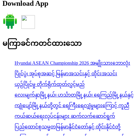
Download App
မကြာခင်ကတင်ထားသော
Hyundai ASEAN Championship 2026 အမျိုးသားဘောလုံး
ပြိုင်ပွဲ၊ အုပ်စုအဆင့် မြန်မာအသင်းနှင့် ထိုင်းအသင်း
ယှဉ်ပြိုင်မှု တိုက်ရိုက်ထုတ်လွှင့်မည်
လေးမျက်နှာမြို့နယ်၊ ဟင်္သာတမြို့နယ်၊ ရေကြည်မြို့နယ်နှင့်
ကျုံပျော်မြို့နယ်တို့တွင် ရေကြီးရေလျှံမှုများကြောင့် ကူညီ
ကယ်ဆယ်ရေးလုပ်ငန်းများ ဆက်လက်ဆောင်ရွက်
ပြည်ထောင်စုသမ္မတမြန်မာနိုင်ငံတော်နှင့် ထိုင်းနိုင်ငံတို့