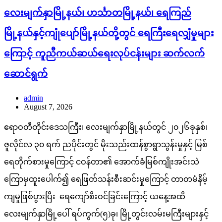
လေးမျက်နှာမြို့နယ်၊ ဟင်္သာတမြို့နယ်၊ ရေကြည်
မြို့နယ်နှင့်ကျုံပျော်မြို့နယ်တို့တွင် ရေကြီးရေလျှံမှုများ
ကြောင့် ကူညီကယ်ဆယ်ရေးလုပ်ငန်းများ ဆက်လက်
ဆောင်ရွက်
admin
August 7, 2026
ဧရာဝတီတိုင်းဒေသကြီး၊ လေးမျက်နှာမြို့နယ်တွင် ၂၀၂၆ခုနှစ်၊
ဇူလိုင်လ ၃၀ ရက် ညပိုင်းတွင် မိုးသည်းထန်စွာရွာသွန်းမှုနှင့် မြစ်
ရေတိုက်စားမှုကြောင့် ငဝန်တာ၏ အောက်ခံမြစ်ကျိုးအင်းသဲ
ကြောမှထူးပေါက်၍ ရေဖြတ်သန်းစီးဆင်းမှုကြောင့် တာတမံနိမ့်
ကျမှုဖြစ်ပွားပြီး ရေကျော်စီးဝင်ခြင်းကြောင့် ယနေ့အထိ
လေးမျက်နှာမြို့ပေါ် ရပ်ကွက်(၅)ခု၊ မြို့တွင်းလမ်းမကြီးများနှင့်