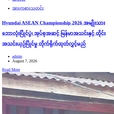
အားကစားသတင်း
Hyundai ASEAN Championship 2026 အမျိုးသား
ဘောလုံးပြိုင်ပွဲ၊ အုပ်စုအဆင့် မြန်မာအသင်းနှင့် ထိုင်း
အသင်းယှဉ်ပြိုင်မှု တိုက်ရိုက်ထုတ်လွှင့်မည်
admin
August 7, 2026
Read More