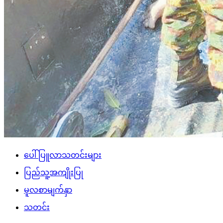
ပေါ်ပြူလာသတင်းများ
ပြည်သူ့အကျိုးပြု
မူလစာမျက်နှာ
သတင်း