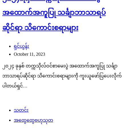
အထောက်အကူပြု သင်္ချာဘာသာရပ်
ဆိုင်ရာ သိကောင်းစရာများ
ရှင်ယွန်း
October 11, 2023
၂၀၂၄ ခုနှစ် တက္ကသိုလ်ဝင်စာမေးပွဲ အထောက်အကူပြု သင်္ချာ
ဘာသာရပ်ဆိုင်ရာ သိကောင်းစရာများကို ကူးယူဖော်ပြပေးလိုက်
ပါတယ်ရှင်…
သတင်း
အထွေထွေဗဟုသုတ