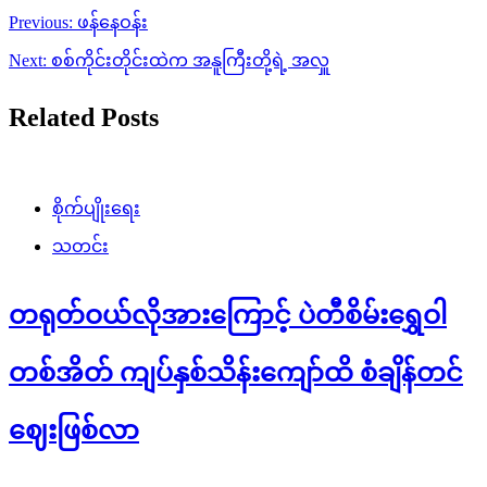
Post
Previous:
ဖန်နေဝန်း
navigation
Next:
စစ်ကိုင်းတိုင်းထဲက အနူကြီးတို့ရဲ့ အလှူ
Related Posts
စိုက်ပျိုးရေး
သတင်း
တရုတ်ဝယ်လိုအားကြောင့် ပဲတီစိမ်းရွှေဝါ
တစ်အိတ် ကျပ်နှစ်သိန်းကျော်ထိ စံချိန်တင်
ဈေးဖြစ်လာ