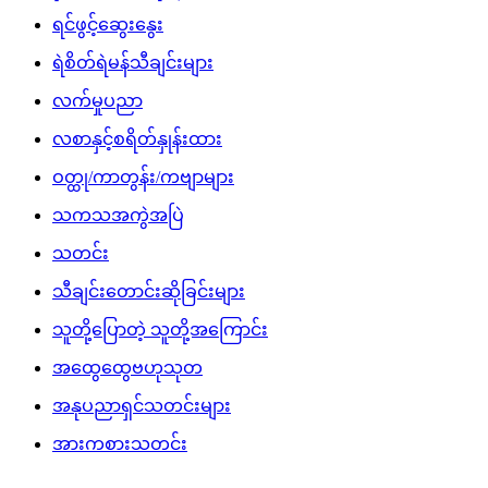
ရင်ဖွင့်ဆွေးနွေး
ရဲစိတ်ရဲမန်သီချင်းများ
လက်မှုပညာ
လစာနှင့်စရိတ်နှုန်းထား
ဝတ္ထု/ကာတွန်း/ကဗျာများ
သကသအကွဲအပြဲ
သတင်း
သီချင်းတောင်းဆိုခြင်းများ
သူတို့ပြောတဲ့ သူတို့အကြောင်း
အထွေထွေဗဟုသုတ
အနုပညာရှင်သတင်းများ
အားကစားသတင်း