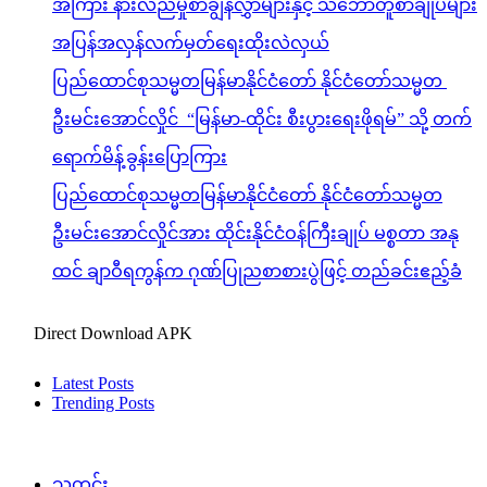
အကြား နားလည်မှုစာချွန်လွှာများနှင့် သဘောတူစာချုပ်များ
အပြန်အလှန်လက်မှတ်ရေးထိုးလဲလှယ်
ပြည်ထောင်စုသမ္မတမြန်မာနိုင်ငံတော် နိုင်ငံတော်သမ္မတ
ဦးမင်းအောင်လှိုင် “မြန်မာ-ထိုင်း စီးပွားရေးဖိုရမ်” သို့ တက်
ရောက်မိန့်ခွန်းပြောကြား
ပြည်ထောင်စုသမ္မတမြန်မာနိုင်ငံတော် နိုင်ငံတော်သမ္မတ
ဦးမင်းအောင်လှိုင်အား ထိုင်းနိုင်ငံဝန်ကြီးချုပ် မစ္စတာ အနု
ထင် ချာဝီရကွန်က ဂုဏ်ပြုညစာစားပွဲဖြင့် တည်ခင်းဧည့်ခံ
Direct Download APK
Latest Posts
Trending Posts
သတင်း