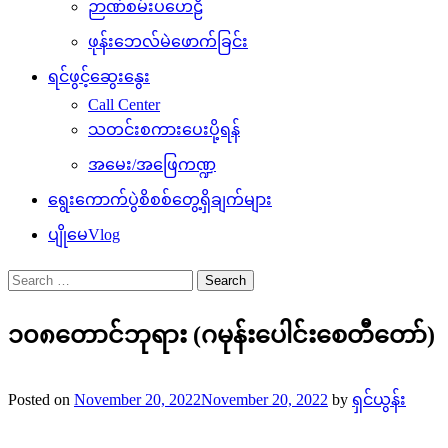
ဉာဏ်စမ်းပဟေဠိ
ဖုန်းဘေလ်မဲဖောက်ခြင်း
ရင်ဖွင့်ဆွေးနွေး
Call Center
သတင်းစကားပေးပို့ရန်
အမေး/အဖြေကဏ္ဍ
ရွေးကောက်ပွဲစိစစ်တွေ့ရှိချက်များ
ပျိုမေVlog
Search
for:
၁၀၈တောင်ဘုရား (ဂမုန်းပေါင်းစေတီတော်)
Posted on
November 20, 2022
November 20, 2022
by
ရှင်ယွန်း