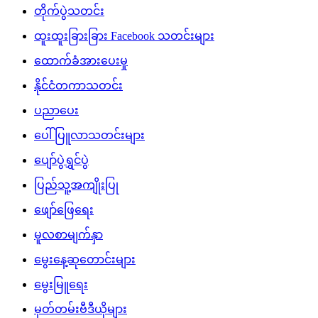
တိုက်ပွဲသတင်း
ထူးထူးခြားခြား Facebook သတင်းများ
ထောက်ခံအားပေးမှု
နိုင်ငံတကာသတင်း
ပညာပေး
ပေါ်ပြူလာသတင်းများ
ပျော်ပွဲရွှင်ပွဲ
ပြည်သူ့အကျိုးပြု
ဖျော်ဖြေရေး
မူလစာမျက်နှာ
မွေးနေ့ဆုတောင်းများ
မွေးမြူရေး
မှတ်တမ်းဗီဒီယိုများ