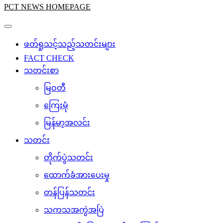
PCT NEWS HOMEPAGE
ဖတ်ရှုသင့်သည့်သတင်းများ
FACT CHECK
သတင်းစာ
မြဝတီ
ကြေးမုံ
မြန်မာ့အလင်း
သတင်း
တိုက်ပွဲသတင်း
ထောက်ခံအားပေးမှု
တန်ပြန်သတင်း
သကသအကွဲအပြဲ