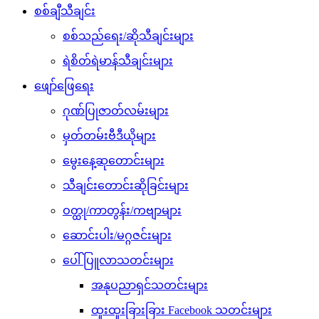
စစ်ချီသီချင်း
စစ်သည်ရေး/ဆိုသီချင်းများ
ရဲစိတ်ရဲမာန်သီချင်းများ
ဖျော်ဖြေရေး
ဂုဏ်ပြုဇာတ်လမ်းများ
မှတ်တမ်းဗီဒီယိုများ
မွေးနေ့ဆုတောင်းများ
သီချင်းတောင်းဆိုခြင်းများ
ဝတ္ထု/ကာတွန်း/ကဗျာများ
ဆောင်းပါး/မဂ္ဂဇင်းများ
ပေါ်ပြူလာသတင်းများ
အနုပညာရှင်သတင်းများ
ထူးထူးခြားခြား Facebook သတင်းများ