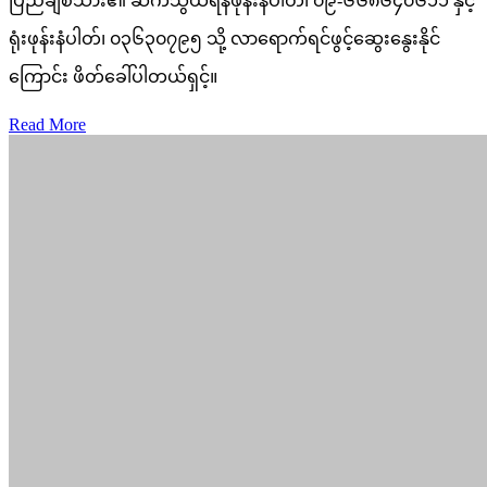
ပြည်ချစ်သား၏ ဆက်သွယ်ရန်ဖုန်းနံပါတ်၊ ၀၉-၆၆၈၆၄၀၆၁၁ နှင့်
ရုံးဖုန်းနံပါတ်၊ ၀၃၆၃၀၇၉၅ သို့ လာရောက်ရင်ဖွင့်ဆွေးနွေးနိုင်
ကြောင်း ဖိတ်ခေါ်ပါတယ်ရှင့်။
Read More