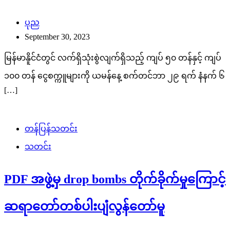
ပုည
September 30, 2023
မြန်မာနိူင်ငံတွင် လက်ရှိသုံးစွဲလျက်ရှိသည့် ကျပ် ၅၀ တန်နှင့် ကျပ်
၁၀၀ တန် ငွေစက္ကူများကို ယမန်နေ့ စက်တင်ဘာ ၂၉ ရက် နံနက် ၆
[…]
တန်ပြန်သတင်း
သတင်း
PDF အဖွဲ့မှ drop bombs တိုက်ခိုက်မှုကြောင့်
ဆရာတော်တစ်ပါးပျံလွန်တော်မူ