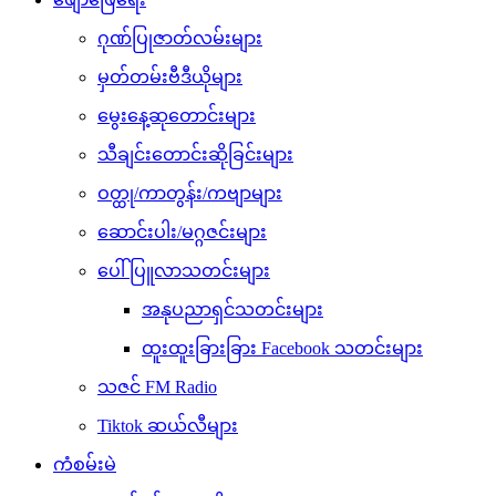
ဂုဏ်ပြုဇာတ်လမ်းများ
မှတ်တမ်းဗီဒီယိုများ
မွေးနေ့ဆုတောင်းများ
သီချင်းတောင်းဆိုခြင်းများ
ဝတ္ထု/ကာတွန်း/ကဗျာများ
ဆောင်းပါး/မဂ္ဂဇင်းများ
ပေါ်ပြူလာသတင်းများ
အနုပညာရှင်သတင်းများ
ထူးထူးခြားခြား Facebook သတင်းများ
သဇင် FM Radio
Tiktok ဆယ်လီများ
ကံစမ်းမဲ