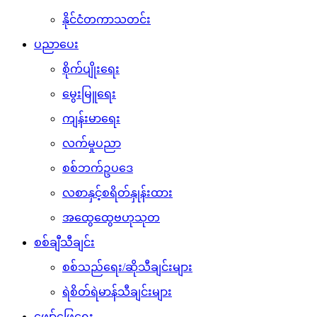
နိုင်ငံတကာသတင်း
ပညာပေး
စိုက်ပျိုးရေး
မွေးမြူရေး
ကျန်းမာရေး
လက်မှုပညာ
စစ်ဘက်ဥပဒေ
လစာနှင့်စရိတ်နှုန်းထား
အထွေထွေဗဟုသုတ
စစ်ချီသီချင်း
စစ်သည်ရေး/ဆိုသီချင်းများ
ရဲစိတ်ရဲမာန်သီချင်းများ
ဖျော်ဖြေရေး