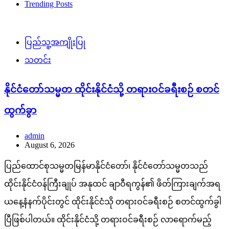
Trending Posts
ပြည်သူ့အကျိုးပြု
သတင်း
နိုင်ငံတော်သမ္မတ ထိုင်းနိုင်ငံသို့ တရားဝင်ခရီးစဉ် စတင်
ထွက်ခွာ
admin
August 6, 2026
ပြည်ထောင်စုသမ္မတမြန်မာနိုင်ငံတော်၊ နိုင်ငံတော်သမ္မတသည်
ထိုင်းနိုင်ငံဝန်ကြီးချုပ် အနုထင် ချာဝီရကွန်၏ ဖိတ်ကြားချက်အရ
ယနေ့နံနက်ပိုင်းတွင် ထိုင်းနိုင်ငံသို တရားဝင်ခရီးစဉ် စတင်ထွက်ခွါ
ပြီဖြစ်ပါတယ်။ ထိုင်းနိုင်ငံသို့ တရားဝင်ခရီးစဉ် လာရောက်မည့်