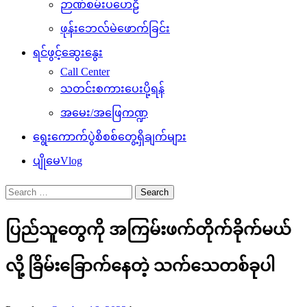
ဉာဏ်စမ်းပဟေဠိ
ဖုန်းဘေလ်မဲဖောက်ခြင်း
ရင်ဖွင့်ဆွေးနွေး
Call Center
သတင်းစကားပေးပို့ရန်
အမေး/အဖြေကဏ္ဍ
ရွေးကောက်ပွဲစိစစ်တွေ့ရှိချက်များ
ပျိုမေVlog
Search
for:
ပြည်သူတွေကို အကြမ်းဖက်တိုက်ခိုက်မယ်
လို့ ခြိမ်းခြောက်နေတဲ့ သက်သေတစ်ခုပါ