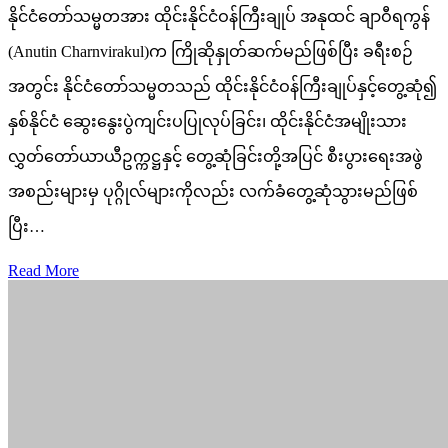
နိုင်ငံတော်သမ္မတအား ထိုင်းနိုင်ငံဝန်ကြီးချုပ် အနုထင် ချာဝီရကွန်
(Anutin Charnvirakul)က ကြိုဆိုနှုတ်ဆက်မည်ဖြစ်ပြီး ခရီးစဉ်
အတွင်း နိုင်ငံတော်သမ္မတသည် ထိုင်းနိုင်ငံဝန်ကြီးချုပ်နှင့်တွေ့ဆုံ၍
နှစ်နိုင်ငံ ဆွေးနွေးပွဲကျင်းပပြုလုပ်ခြင်း၊ ထိုင်းနိုင်ငံအမျိုးသား
လွှတ်တော်ယာယီဥက္ကဋ္ဌနှင့် တွေ့ဆုံခြင်းတို့အပြင် စီးပွားရေးအဖွဲ
အစည်းများမှ ပုဂ္ဂိုလ်များကိုလည်း လက်ခံတွေ့ဆုံသွားမည်ဖြစ်
ပြီး…
Read More