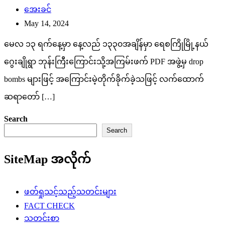
အေးခင်
May 14, 2024
မေလ ၁၃ ရက်နေ့မှာ နေ့လည် ၁၃၃၀အချိန်မှာ ရေစကြိုမြို့နယ်
ဂွေးချိုရွာ ဘုန်းကြီးကြောင်းသို့အကြမ်းဖက် PDF အဖွဲ့မှ drop
bombs များဖြင့် အကြောင်းမဲ့တိုက်ခိုက်ခဲ့သဖြင့် လက်ထောက်
ဆရာတော် […]
Search
Search
SiteMap အလိုက်
ဖတ်ရှုသင့်သည့်သတင်းများ
FACT CHECK
သတင်းစာ