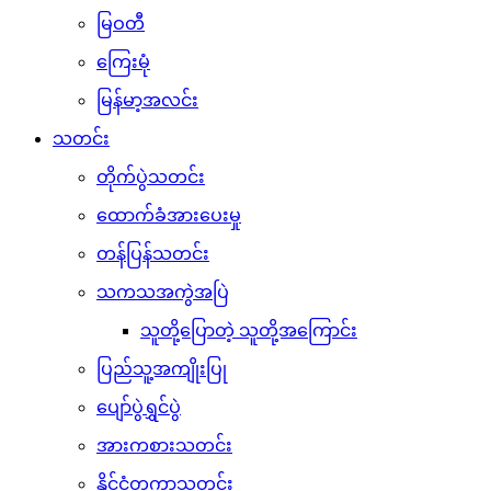
မြဝတီ
ကြေးမုံ
မြန်မာ့အလင်း
သတင်း
တိုက်ပွဲသတင်း
ထောက်ခံအားပေးမှု
တန်ပြန်သတင်း
သကသအကွဲအပြဲ
သူတို့ပြောတဲ့ သူတို့အကြောင်း
ပြည်သူ့အကျိုးပြု
ပျော်ပွဲရွှင်ပွဲ
အားကစားသတင်း
နိုင်ငံတကာသတင်း