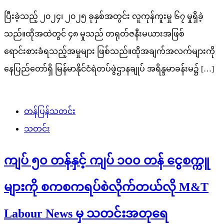
ပြီးခဲ့သည့် ၂၀၂၄၊ ၂၀၂၅ ခုနှစ်အတွင်း လူကုန်ကူးမှု ၆၇ မှုရှိခဲ့
သည်။ထိုအထဲတွင် ၄၈ မှုသည် တရုတ်ဇနီးမယားအဖြစ်
ရောင်းစားခံရသည့်အမှုများ ဖြစ်သည်။ထိုအချက်အလက်များကို
နေပြည်တော်ရှိ မြန်မာနိုင်ငံရဲတပ်ဖွဲဌာနချုပ် အရိန္ဒမာခန်းမ၌ […]
တန်ပြန်သတင်း
သတင်း
ကျပ် ၅၀ တန်နှင့် ကျပ် ၁၀၀ တန် ငွေစက္ကူ
များကို စကစကရပ်စဲလိုက်တယ်လို M&T
Labour News မှ သတင်းအတုရေ