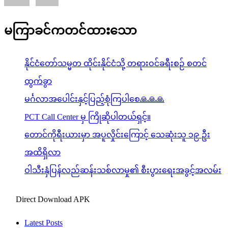
မကြာခင်ကတင်ထားသော
နိုင်ငံတော်သမ္မတ ထိုင်းနိုင်ငံသို့ တရားဝင်ခရီးစဉ် စတင်
ထွက်ခွာ
မင်္ဂလာအပေါင်းနှင့်ပြည့်စုံကြပါစေ🙏🙏🙏
PCT Call Center မှ ကြိုဆိုပါတယ်ရှင့်။
တောင်ကိုရီးယားမှာ အပူလှိုင်းကြောင့် သေဆုံးသူ ၁၉ ဦး
အထိရှိလာ
ဝါသီးနှံပြန်လည်ဆန်းသစ်လာမှု၏ စီးပွားရေးအခွင့်အလမ်း
Direct Download APK
Latest Posts