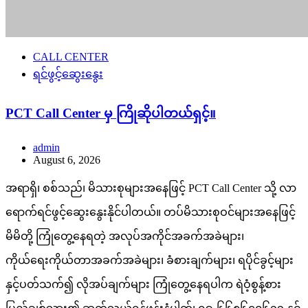
CALL CENTER
ရင်ဖွင့်ဆွေးနွေး
PCT Call Center မှ ကြိုဆိုပါတယ်ရှင့်။
admin
August 6, 2026
အရာရှိ၊ စစ်သည်၊ မိသားစုများအနေဖြင့် PCT Call Center သို့ လာ
ရောက်ရင်ဖွင့်ဆွေးနွေးနိုင်ပါတယ်။ တပ်မိသားစုဝင်များအနေဖြင့်
မိမိတို့ ကြုံတွေ့နေရတဲ့ အလုပ်အကိုင်အခက်အခဲများ၊
ကိုယ်ရေးကိုယ်တာအခက်အခဲများ၊ ခံစားချက်များ၊ ရပိုင်ခွင့်များ
နှင့်ပတ်သက်၍ လိုအပ်ချက်များ ကြုံတွေ့နေရပါက ရဲဝံ့စွန့်စား