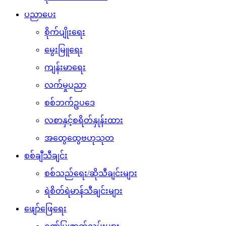
ပညာပေး
စိုက်ပျိုးရေး
မွေးမြူရေး
ကျန်းမာရေး
လက်မှုပညာ
စစ်ဘက်ဥပဒေ
လစာနှင့်စရိတ်နှုန်းထား
အထွေထွေဗဟုသုတ
စစ်ချီသီချင်း
စစ်သည်ရေး/ဆိုသီချင်းများ
ရဲစိတ်ရဲမာန်သီချင်းများ
ဖျော်ဖြေရေး