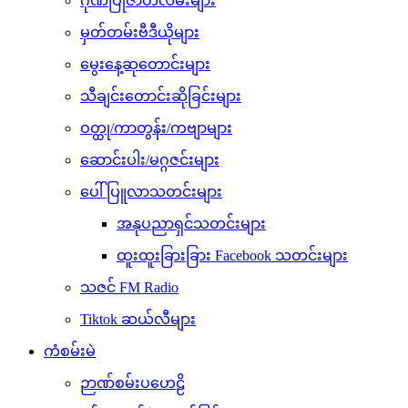
ဂုဏ်ပြုဇာတ်လမ်းများ
မှတ်တမ်းဗီဒီယိုများ
မွေးနေ့ဆုတောင်းများ
သီချင်းတောင်းဆိုခြင်းများ
ဝတ္ထု/ကာတွန်း/ကဗျာများ
ဆောင်းပါး/မဂ္ဂဇင်းများ
ပေါ်ပြူလာသတင်းများ
အနုပညာရှင်သတင်းများ
ထူးထူးခြားခြား Facebook သတင်းများ
သဇင် FM Radio
Tiktok ဆယ်လီများ
ကံစမ်းမဲ
ဉာဏ်စမ်းပဟေဠိ