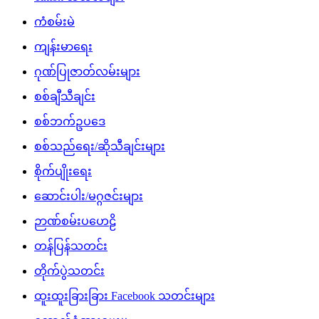
ကံစမ်းမဲ
ကျန်းမာရေး
ဂုဏ်ပြုဇာတ်လမ်းများ
စစ်ချီသီချင်း
စစ်ဘက်ဥပဒေ
စစ်သည်ရေး/ဆိုသီချင်းများ
စိုက်ပျိုးရေး
ဆောင်းပါး/မဂ္ဂဇင်းများ
ဉာဏ်စမ်းပဟေဠိ
တန်ပြန်သတင်း
တိုက်ပွဲသတင်း
ထူးထူးခြားခြား Facebook သတင်းများ