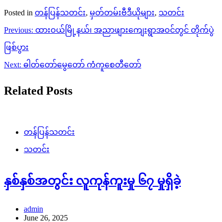
Posted in
တန်ပြန်သတင်း
,
မှတ်တမ်းဗီဒီယိုများ
,
သတင်း
Post
Previous:
ထားဝယ်မြို့နယ်၊ အညာဖျားကျေးရွာအဝင်တွင် တိုက်ပွဲ
navigation
ဖြစ်ပွား
Next:
ဓါတ်တော်မွေတော် ကံကူစေတီတော်
Related Posts
တန်ပြန်သတင်း
သတင်း
နှစ်နှစ်အတွင်း လူကုန်ကူးမှု ၆၇ မှုရှိခဲ့
admin
June 26, 2025