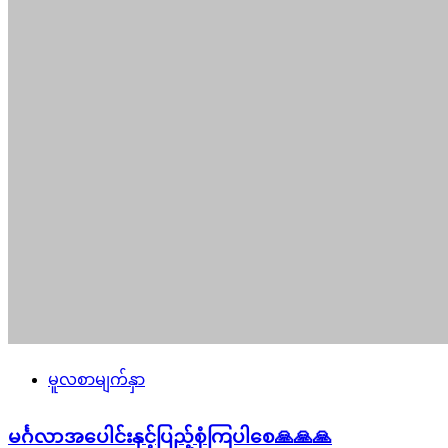
မူလစာမျက်နှာ
မင်္ဂလာအပေါင်းနှင့်ပြည့်စုံကြပါစေ🙏🙏🙏