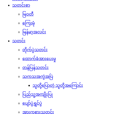
သတင်းစာ
မြဝတီ
ကြေးမုံ
မြန်မာ့အလင်း
သတင်း
တိုက်ပွဲသတင်း
ထောက်ခံအားပေးမှု
တန်ပြန်သတင်း
သကသအကွဲအပြဲ
သူတို့ပြောတဲ့ သူတို့အကြောင်း
ပြည်သူ့အကျိုးပြု
ပျော်ပွဲရွှင်ပွဲ
အားကစားသတင်း