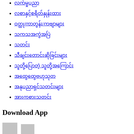
လက်မှုပညာ
လစာနှင့်စရိတ်နှုန်းထား
ဝတ္ထု/ကာတွန်း/ကဗျာများ
သကသအကွဲအပြဲ
သတင်း
သီချင်းတောင်းဆိုခြင်းများ
သူတို့ပြောတဲ့ သူတို့အကြောင်း
အထွေထွေဗဟုသုတ
အနုပညာရှင်သတင်းများ
အားကစားသတင်း
Download App