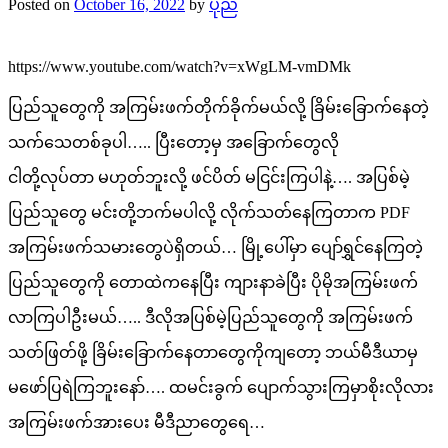
Posted on
October 16, 2022
by
ပုည
https://www.youtube.com/watch?v=xWgLM-vmDMk
ပြည်သူတွေကို အကြမ်းဖက်တိုက်ခိုက်မယ်လို့ ခြိမ်းခြောက်နေတဲ့
သက်သေတစ်ခုပါ….. ပြီးတော့မှ အခြောက်တွေလို
ငါတို့လုပ်တာ မဟုတ်ဘူးလို့ ဖင်ပိတ် မငြင်းကြပါနဲ့…. အပြစ်မဲ့
ပြည်သူတွေ မင်းတို့ဘက်မပါလို့ လိုက်သတ်နေကြတာက PDF
အကြမ်းဖက်သမားတွေပဲရှိတယ်… မြို့ပေါ်မှာ ပျော်ရွှင်နေကြတဲ့
ပြည်သူတွေကို တောထဲကနေပြီး ကျားနာခဲပြီး ပိုမိုအကြမ်းဖက်
လာကြပါဦးမယ်….. ဒီလိုအပြစ်မဲ့ပြည်သူတွေကို အကြမ်းဖက်
သတ်ဖြတ်ဖို့ ခြိမ်းခြောက်နေတာတွေကိုကျတော့ ဘယ်မီဒီယာမှ
မဖော်ပြရဲကြဘူးနော်…. ထမင်းခွက် ပျောက်သွားကြမှာစိုးလိုလား
အကြမ်းဖက်အားပေး မီဒီညာတွေရေ…