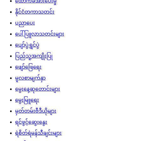
ထောက်ခံအားပေးမှု
နိုင်ငံတကာသတင်း
ပညာပေး
ပေါ်ပြူလာသတင်းများ
ပျော်ပွဲရွှင်ပွဲ
ပြည်သူ့အကျိုးပြု
ဖျော်ဖြေရေး
မူလစာမျက်နှာ
မွေးနေ့ဆုတောင်းများ
မွေးမြူရေး
မှတ်တမ်းဗီဒီယိုများ
ရင်ဖွင့်ဆွေးနွေး
ရဲစိတ်ရဲမန်သီချင်းများ