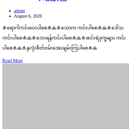
admin
August 6, 2026
🎍ရောဂါကင်းဝေးပါစေ🎍🙏🎍သောက ကင်းပါစေ🎍🙏🎍ဒေါသ
ကင်းပါစေ🎍🙏🎍ဘေးရန်ကင်းပါစေ🎍🙏🎍ဆင်းရဲဒုက္ခများ ကင်း
ပါစေ🎍🙏🎍နှလုံးစိတ်ဝမ်းအေးချမ်းကြပါစေ🎍🙏
Read More