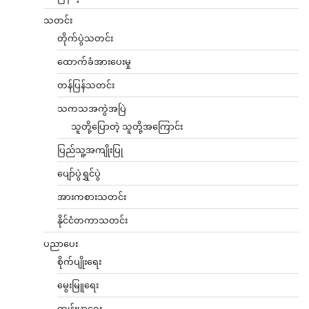
သတင်း
တိုက်ပွဲသတင်း
ထောက်ခံအားပေးမှု
တန်ပြန်သတင်း
သကသအကွဲအပြဲ
သူတို့ပြောတဲ့ သူတို့အကြောင်း
ပြည်သူ့အကျိုးပြု
ပျော်ပွဲရွှင်ပွဲ
အားကစားသတင်း
နိုင်ငံတကာသတင်း
ပညာပေး
စိုက်ပျိုးရေး
မွေးမြူရေး
ကျန်းမာရေး