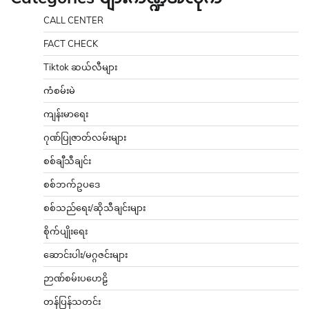
CALL CENTER
FACT CHECK
Tiktok ဆယ်လီများ
ကံစမ်းမဲ
ကျန်းမာရေး
ဂုဏ်ပြုဇာတ်လမ်းများ
စစ်ချီသီချင်း
စစ်ဘက်ဥပဒေ
စစ်သည်ရေး/ဆိုသီချင်းများ
စိုက်ပျိုးရေး
ဆောင်းပါး/မဂ္ဂဇင်းများ
ဉာဏ်စမ်းပဟေဠိ
တန်ပြန်သတင်း