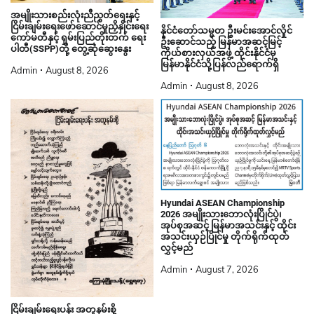
အမျိုးသားစည်းလုံးညီညွတ်ရေးနှင့်
ငြိမ်းချမ်းရေးဖော်ဆောင်မှုညှိနှိုင်းရေး
နိုင်ငံတော်သမ္မတ ဦးမင်းအောင်လှိုင်
ကော်မတီနှင့် ရှမ်းပြည်တိုးတက် ရေး
ဦးဆောင်သည့် မြန်မာအဆင့်မြင့်
ပါတီ(SSPP)တို့ တွေ့ဆုံဆွေးနွေး
ကိုယ်စားလှယ်အဖွဲ့ ထိုင်းနိုင်ငံမှ
မြန်မာနိုင်ငံသို့ပြန်လည်ရောက်ရှိ
Admin
August 8, 2026
Admin
August 8, 2026
Hyundai ASEAN Championship
2026 အမျိုးသားဘောလုံးပြိုင်ပွဲ၊
အုပ်စုအဆင့် မြန်မာအသင်းနှင့် ထိုင်း
အသင်းယှဉ်ပြိုင်မှု တိုက်ရိုက်ထုတ်
လွှင့်မည်
Admin
August 7, 2026
ငြိမ်းချမ်းရေးပန်း အတူနမ်းစို့