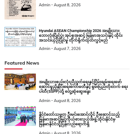
Admin
August 8, 2026
Hyundai ASEAN Championship 2026 အမျိုးသား
ဘောလုံးပြိုင်ပွဲ၊ အုပ်စုအဆင့် မြန်မာအသင်းနှင့် ထိုင်း
အသင်းယှဉ်ပြိုင်မှု တိုက်ရိုက်ထုတ်လွှင့်မည်
Admin
August 7, 2026
Featured News
အမျိုးသားစည်းလုံးညီညွတ်ရေးနှင့်ငြိမ်းချမ်းရေးဖော်
ဆောင်မှုညှိနှိုင်းရေးကော်မတီနှင့် ရှမ်းပြည်တိုးတက် ရေး
ပါတီ(SSPP)တို့ တွေ့ဆုံဆွေးနွေး
Admin
August 8, 2026
နိုင်ငံတော်သမ္မတ ဦးမင်းအောင်လှိုင် ဦးဆောင်သည့်
မြန်မာအဆင့်မြင့်ကိုယ်စားလှယ်အဖွဲ့ ထိုင်းနိုင်ငံမှ
မြန်မာနိုင်ငံသို့ပြန်လည်ရောက်ရှိ
Admin
August 8, 2026