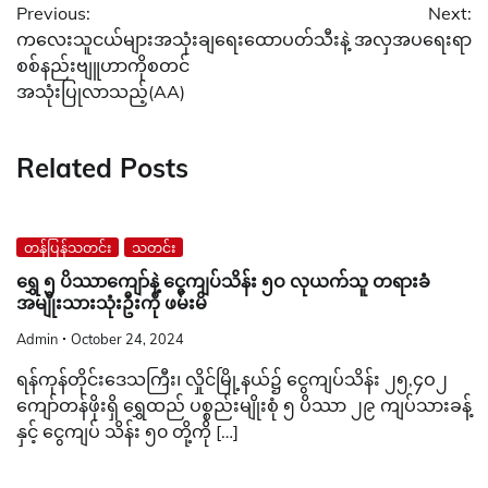
Previous:
Next:
navigation
ကလေးသူငယ်များအသုံးချရေး
ထောပတ်သီးနဲ့ အလှအပရေးရာ
စစ်နည်းဗျူဟာကိုစတင်
အသုံးပြုလာသည့်(AA)
Related Posts
တန်ပြန်သတင်း
သတင်း
ရွှေ ၅ ပိဿာကျော်နဲ့ ငွေကျပ်သိန်း ၅ဝ လုယက်သူ တရားခံ
အမျိုးသားသုံးဦးကို ဖမ်းမိ
Admin
October 24, 2024
ရန်ကုန်တိုင်းဒေသကြီး၊ လှိုင်မြို့နယ်၌ ငွေကျပ်သိန်း ၂၅,၄ဝ၂
ကျော်တန်ဖိုးရှိ ရွှေထည် ပစ္စည်းမျိုးစုံ ၅ ပိဿာ ၂၉ ကျပ်သားခန့်
နှင့် ငွေကျပ် သိန်း ၅၀ တို့ကို […]