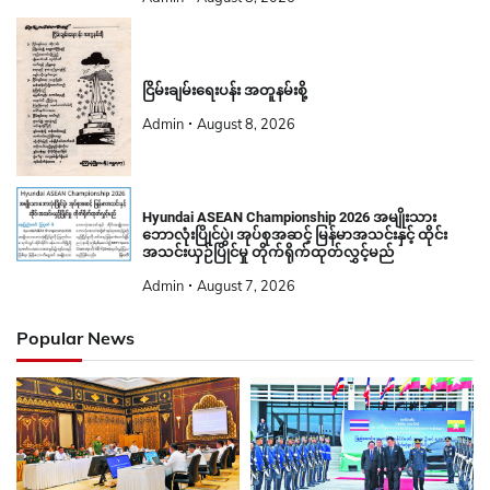
ငြိမ်းချမ်းရေးပန်း အတူနမ်းစို့
Admin
August 8, 2026
Hyundai ASEAN Championship 2026 အမျိုးသား
ဘောလုံးပြိုင်ပွဲ၊ အုပ်စုအဆင့် မြန်မာအသင်းနှင့် ထိုင်း
အသင်းယှဉ်ပြိုင်မှု တိုက်ရိုက်ထုတ်လွှင့်မည်
Admin
August 7, 2026
Popular News