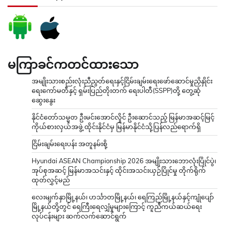
မကြာခင်ကတင်ထားသော
အမျိုးသားစည်းလုံးညီညွတ်ရေးနှင့်ငြိမ်းချမ်းရေးဖော်ဆောင်မှုညှိနှိုင်း
ရေးကော်မတီနှင့် ရှမ်းပြည်တိုးတက် ရေးပါတီ(SSPP)တို့ တွေ့ဆုံ
ဆွေးနွေး
နိုင်ငံတော်သမ္မတ ဦးမင်းအောင်လှိုင် ဦးဆောင်သည့် မြန်မာအဆင့်မြင့်
ကိုယ်စားလှယ်အဖွဲ့ ထိုင်းနိုင်ငံမှ မြန်မာနိုင်ငံသို့ပြန်လည်ရောက်ရှိ
ငြိမ်းချမ်းရေးပန်း အတူနမ်းစို့
Hyundai ASEAN Championship 2026 အမျိုးသားဘောလုံးပြိုင်ပွဲ၊
အုပ်စုအဆင့် မြန်မာအသင်းနှင့် ထိုင်းအသင်းယှဉ်ပြိုင်မှု တိုက်ရိုက်
ထုတ်လွှင့်မည်
လေးမျက်နှာမြို့နယ်၊ ဟင်္သာတမြို့နယ်၊ ရေကြည်မြို့နယ်နှင့်ကျုံပျော်
မြို့နယ်တို့တွင် ရေကြီးရေလျှံမှုများကြောင့် ကူညီကယ်ဆယ်ရေး
လုပ်ငန်းများ ဆက်လက်ဆောင်ရွက်