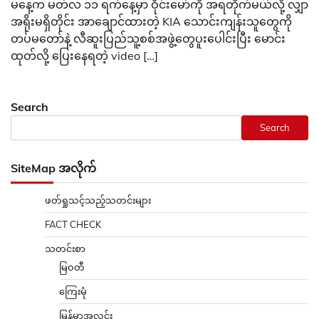
မနေ့က မတ်လ ၁၁ ရက်နေ့မှာ ဝိုင်းမော်ကို အရတိုက်မယ်လို့ လျှာ
အရိုးမရှိတိုင်း အာချောင်ထားတဲ့ KIA သောင်းကျန်းသူတွေကို
တပ်မတော်နဲ့ လီဆူးပြည်သူ့စစ်အဖွဲ့တွေပူးပေါင်းပြီး မောင်း
ထုတ်လို့ ပြေးနေရတဲ့ video […]
Search
Search
SiteMap အလိုက်
ဖတ်ရှုသင့်သည့်သတင်းများ
FACT CHECK
သတင်းစာ
မြဝတီ
ကြေးမုံ
မြန်မာ့အလင်း