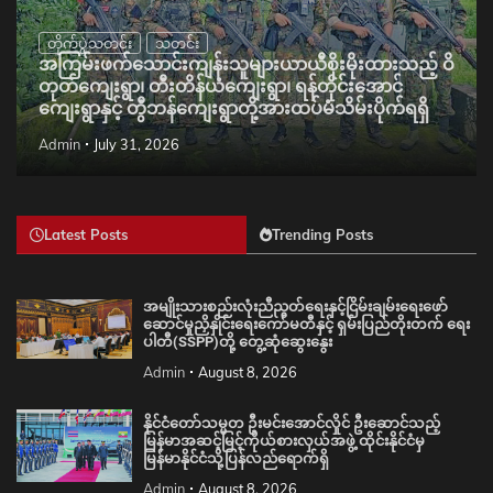
တိုက်ပွဲသတင်း
သတင်း
အကြမ်းဖက်သောင်းကျန်းသူများယာယီစိုးမိုးထားသည့် ဝိ
တုတ်ကျေးရွာ၊ တီးတိန်ယံကျေးရွာ၊ ရန်တိုင်းအောင်
ကျေးရွာနှင့် တွီဘန်ကျေးရွာတို့အားထပ်မံသိမ်းပိုက်ရရှိ
Admin
July 31, 2026
Latest Posts
Trending Posts
အမျိုးသားစည်းလုံးညီညွတ်ရေးနှင့်ငြိမ်းချမ်းရေးဖော်
ဆောင်မှုညှိနှိုင်းရေးကော်မတီနှင့် ရှမ်းပြည်တိုးတက် ရေး
ပါတီ(SSPP)တို့ တွေ့ဆုံဆွေးနွေး
Admin
August 8, 2026
နိုင်ငံတော်သမ္မတ ဦးမင်းအောင်လှိုင် ဦးဆောင်သည့်
မြန်မာအဆင့်မြင့်ကိုယ်စားလှယ်အဖွဲ့ ထိုင်းနိုင်ငံမှ
မြန်မာနိုင်ငံသို့ပြန်လည်ရောက်ရှိ
Admin
August 8, 2026