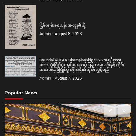
ငြိမ်းချမ်းရေးပန်း အတူနမ်းစို့
Admin
August 8, 2026
Hyundai ASEAN Championship 2026 အမျိုးသား
ဘောလုံးပြိုင်ပွဲ၊ အုပ်စုအဆင့် မြန်မာအသင်းနှင့် ထိုင်း
အသင်းယှဉ်ပြိုင်မှု တိုက်ရိုက်ထုတ်လွှင့်မည်
Admin
August 7, 2026
Popular News