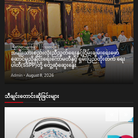
မူလစာမျက်နှာ
သတင်း
အမျိုးသားစည်းလုံးညီညွတ်ရေးနှင့်ငြိမ်းချမ်းရေးဖော်
ဆောင်မှုညှိနှိုင်းရေးကော်မတီနှင့် ရှမ်းပြည်တိုးတက် ရေး
ပါတီ(SSPP)တို့ တွေ့ဆုံဆွေးနွေး
Admin
August 8, 2026
သီချင်းတောင်းဆိုခြင်းများ