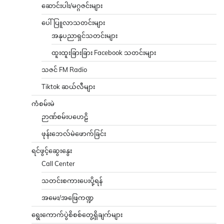
ဆောင်းပါး/မဂ္ဂဇင်းများ
ပေါ်ပြူလာသတင်းများ
အနုပညာရှင်သတင်းများ
ထူးထူးခြားခြား Facebook သတင်းများ
သဇင် FM Radio
Tiktok ဆယ်လီများ
ကံစမ်းမဲ
ဉာဏ်စမ်းပဟေဠိ
ဖုန်းဘေလ်မဲဖောက်ခြင်း
ရင်ဖွင့်ဆွေးနွေး
Call Center
သတင်းစကားပေးပို့ရန်
အမေး/အဖြေကဏ္ဍ
ရွေးကောက်ပွဲစိစစ်တွေ့ရှိချက်များ