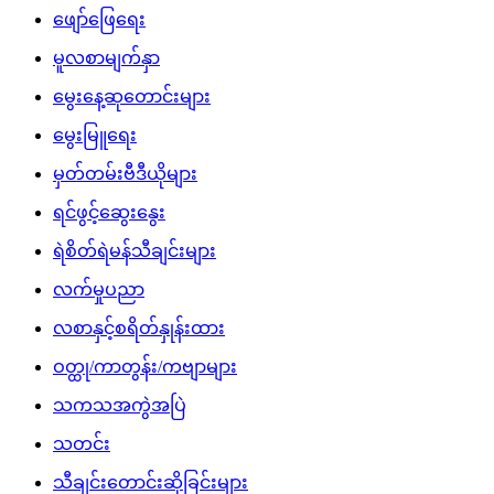
ဖျော်ဖြေရေး
မူလစာမျက်နှာ
မွေးနေ့ဆုတောင်းများ
မွေးမြူရေး
မှတ်တမ်းဗီဒီယိုများ
ရင်ဖွင့်ဆွေးနွေး
ရဲစိတ်ရဲမန်သီချင်းများ
လက်မှုပညာ
လစာနှင့်စရိတ်နှုန်းထား
ဝတ္ထု/ကာတွန်း/ကဗျာများ
သကသအကွဲအပြဲ
သတင်း
သီချင်းတောင်းဆိုခြင်းများ