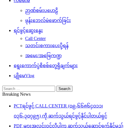
ကံစမ်းမဲ
ဉာဏ်စမ်းပဟေဠိ
ဖုန်းဘေလ်မဲဖောက်ခြင်း
ရင်ဖွင့်ဆွေးနွေး
Call Center
သတင်းစကားပေးပို့ရန်
အမေး/အဖြေကဏ္ဍ
ရွေးကောက်ပွဲစိစစ်တွေ့ရှိချက်များ
ပျိုမေVlog
Search
for:
Breaking News
PCTရင်ဖွင့် CALL CENTER (၀၉-၆၆၈၆၄၀၁၁၊
၀၃၆-၃၀၇၉၅) ကို ဆက်သွယ်ရင်ဖွင့်နိုင်ပါတယ်ရှင့်
PDF များအလင်းဝင်လိုပါက ဆက်သွယ်ဆောင်ရွက်နိုင်မည့်