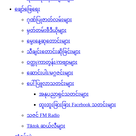
ဖျော်ဖြေရေး
ဂုဏ်ပြုဇာတ်လမ်းများ
မှတ်တမ်းဗီဒီယိုများ
မွေးနေ့ဆုတောင်းများ
သီချင်းတောင်းဆိုခြင်းများ
ဝတ္ထု/ကာတွန်း/ကဗျာများ
ဆောင်းပါး/မဂ္ဂဇင်းများ
ပေါ်ပြူလာသတင်းများ
အနုပညာရှင်သတင်းများ
ထူးထူးခြားခြား Facebook သတင်းများ
သဇင် FM Radio
Tiktok ဆယ်လီများ