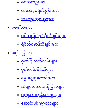
စစ်ဘက်ဥပဒေ
လစာနှင့်စရိတ်နှုန်းထား
အထွေထွေဗဟုသုတ
စစ်ချီသီချင်း
စစ်သည်ရေး/ဆိုသီချင်းများ
ရဲစိတ်ရဲမာန်သီချင်းများ
ဖျော်ဖြေရေး
ဂုဏ်ပြုဇာတ်လမ်းများ
မှတ်တမ်းဗီဒီယိုများ
မွေးနေ့ဆုတောင်းများ
သီချင်းတောင်းဆိုခြင်းများ
ဝတ္ထု/ကာတွန်း/ကဗျာများ
ဆောင်းပါး/မဂ္ဂဇင်းများ