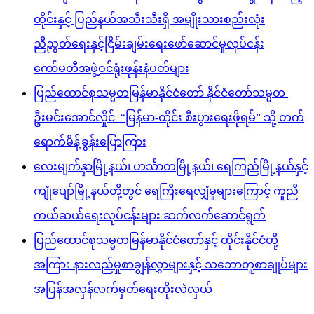
တိုင်းနှင့် ပြည်နယ်အသီးသီးရှိ အမျိုးသားစည်းလုံး
ညီညွတ်ရေးနှင့်ငြိမ်းချမ်းရေးဖော်ဆောင်မှုလုပ်ငန်း
ကော်မတီအဖွဲ့ဝင်ရုံးဖုန်းနံပတ်များ
ပြည်ထောင်စုသမ္မတမြန်မာနိုင်ငံတော် နိုင်ငံတော်သမ္မတ
ဦးမင်းအောင်လှိုင် “မြန်မာ-ထိုင်း စီးပွားရေးဖိုရမ်” သို့ တက်
ရောက်မိန့်ခွန်းပြောကြား
လေးမျက်နှာမြို့နယ်၊ ဟင်္သာတမြို့နယ်၊ ရေကြည်မြို့နယ်နှင့်
ကျုံပျော်မြို့နယ်တို့တွင် ရေကြီးရေလျှံမှုများကြောင့် ကူညီ
ကယ်ဆယ်ရေးလုပ်ငန်းများ ဆက်လက်ဆောင်ရွက်
ပြည်ထောင်စုသမ္မတမြန်မာနိုင်ငံတော်နှင့် ထိုင်းနိုင်ငံတို့
အကြား နားလည်မှုစာချွန်လွှာများနှင့် သဘောတူစာချုပ်များ
အပြန်အလှန်လက်မှတ်ရေးထိုးလဲလှယ်