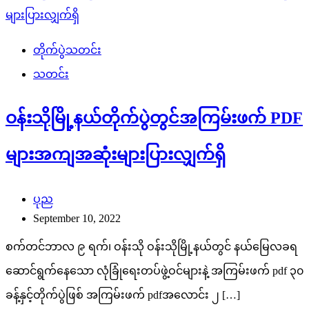
တိုက်ပွဲသတင်း
သတင်း
ဝန်းသိုမြို့နယ်တိုက်ပွဲတွင်အကြမ်းဖက် PDF
များအကျအဆုံးများပြားလျှက်ရှိ
ပုည
September 10, 2022
စက်တင်ဘာလ ၉ ရက်၊ ဝန်းသို ဝန်းသိုမြို့နယ်တွင် နယ်မြေလခရ
ဆောင်ရွက်နေသော လုံခြုံရေးတပ်ဖွဲ့ဝင်များနဲ့ အကြမ်းဖက် pdf ၃၀
ခန့်နှင့်တိုက်ပွဲဖြစ် အကြမ်းဖက် pdfအလောင်း ၂ […]