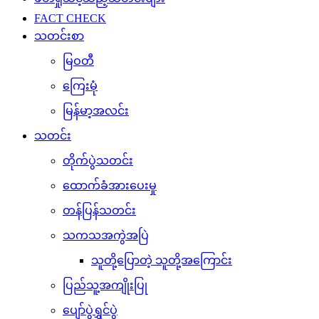
FACT CHECK
သတင်းစာ
မြဝတီ
ကြေးမုံ
မြန်မာ့အလင်း
သတင်း
တိုက်ပွဲသတင်း
ထောက်ခံအားပေးမှု
တန်ပြန်သတင်း
သကသအကွဲအပြဲ
သူတို့ပြောတဲ့ သူတို့အကြောင်း
ပြည်သူ့အကျိုးပြု
ပျော်ပွဲရွှင်ပွဲ