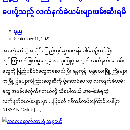
ပေးပို့သည့် လက်နက်ခဲယမ်းများဖမ်းဆီးရမိ
ပုည
September 11, 2022
အားလုံးသိတဲ့အတိုင်း ပြည်တွင်းမှာဒလန်ခေါင်းစဉ်တပ်ပြီး
လုပ်ကြံသတ်ဖြတ်မှုတွေမှာအသုံးပြုဖို့အတွက် လက်နက်၊ ခဲယမ်း
တွေကို ပြည်ပနိုင်ငံတွေကနေဝယ်ပြီး ရန်ကုန်၊ မန္တလေးမြို့ကြီးများ
ကမြို့ပြပျောက်ကြားတွေဆီကို ပို့ဆောင်ပေးတဲ့ လက်နက်ခဲယမ်း
တွေ အဖမ်းခံလိုက်ရတယ်လို့ သိရပါတယ်..အဖမ်းခံရတဲ့
လက်နက်ခဲယမ်းများမှာ….မြဝတီ-ရန်ကုန်လမ်းကြောင်းပေါ်မှာ
NISSAN Cedric […]