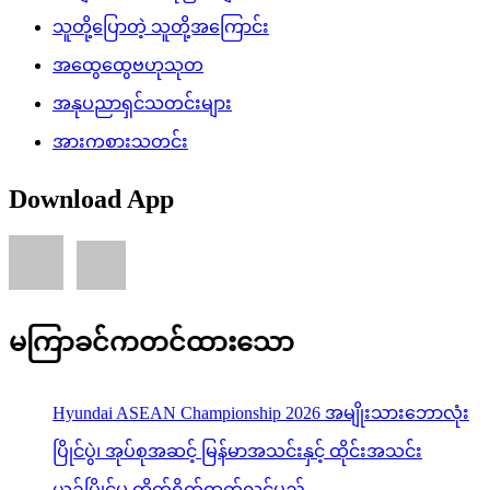
သူတို့ပြောတဲ့ သူတို့အကြောင်း
အထွေထွေဗဟုသုတ
အနုပညာရှင်သတင်းများ
အားကစားသတင်း
Download App
မကြာခင်ကတင်ထားသော
Hyundai ASEAN Championship 2026 အမျိုးသားဘောလုံး
ပြိုင်ပွဲ၊ အုပ်စုအဆင့် မြန်မာအသင်းနှင့် ထိုင်းအသင်း
ယှဉ်ပြိုင်မှု တိုက်ရိုက်ထုတ်လွှင့်မည်