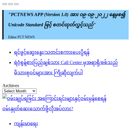
"PCTNEWS APP (Version 1.0) အား ၀၉-၀၉-၂၀၂၂ နေ့မှစ၍
Unicode Standard ဖြင့် စတင်ထုတ်လွှင့်သည်"
Editor PCT NEWS
ရင်ဖွင့်ဆွေးနွေး/သတင်းစကားပေးပို့ရန်
ရဲဝံ့စွန့်စားပြည်ချစ်သား Call Center မှအရာရှိ/စစ်သည်
မိသားစုဝင်များအား ကြိုဆိုလျက်ပါ
Archives
ကျန်းမာရေး