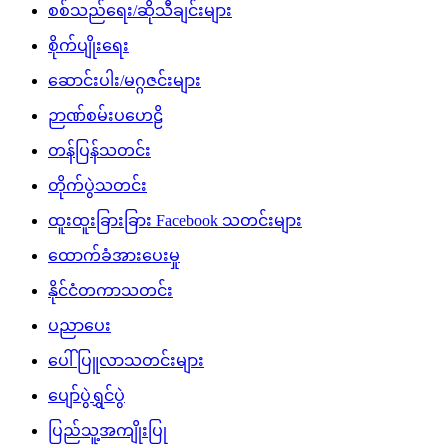
စစ်သည်ရေး/ဆိုသီချင်းများ
စိုက်ပျိုးရေး
ဆောင်းပါး/မဂ္ဂဇင်းများ
ဉာဏ်စမ်းပဟေဠိ
တန်ပြန်သတင်း
တိုက်ပွဲသတင်း
ထူးထူးခြားခြား Facebook သတင်းများ
ထောက်ခံအားပေးမှု
နိုင်ငံတကာသတင်း
ပညာပေး
ပေါ်ပြူလာသတင်းများ
ပျော်ပွဲရွှင်ပွဲ
ပြည်သူ့အကျိုးပြု