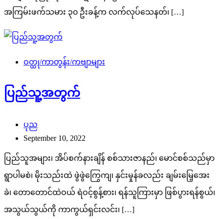
အကြမ်းဖက်သမား ၃၀ ဦးခန့်က လက်လုပ်သေနတ်၊ […]
ဝတ္ထု/ကာတွန်း/ကဗျာများ
ပြည်သူ့အတွက်
ပုည
September 10, 2022
ပြည်သူအများ၊ အိပ်စက်နားချိန် စစ်သားဇာနည်၊ မောင်စစ်သည်မှာ
ရွာပါမစဲ၊ မိုးသည်းထဲ ဖွဲဖွဲကြွေကျ၊ နှင်းမှုန်ခလည်း ချမ်းမြေ့အေး
ခဲ၊ တောတောင်ထဲဝယ် ရဲဝင့်စွန့်စား၊ ရန်သူကြားမှာ ဖြစ်ပွားရန်စွယ်၊
အသွယ်သွယ်ကို ကာကွယ်ရှင်းလင်း၊ […]