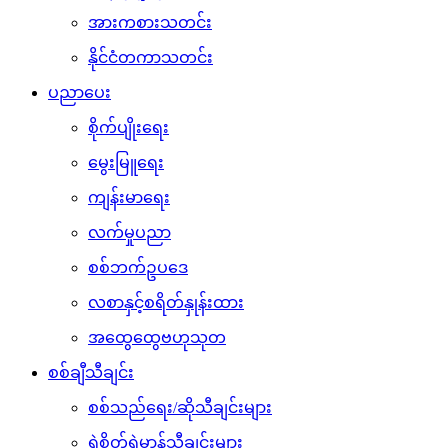
အားကစားသတင်း
နိုင်ငံတကာသတင်း
ပညာပေး
စိုက်ပျိုးရေး
မွေးမြူရေး
ကျန်းမာရေး
လက်မှုပညာ
စစ်ဘက်ဥပဒေ
လစာနှင့်စရိတ်နှုန်းထား
အထွေထွေဗဟုသုတ
စစ်ချီသီချင်း
စစ်သည်ရေး/ဆိုသီချင်းများ
ရဲစိတ်ရဲမာန်သီချင်းများ