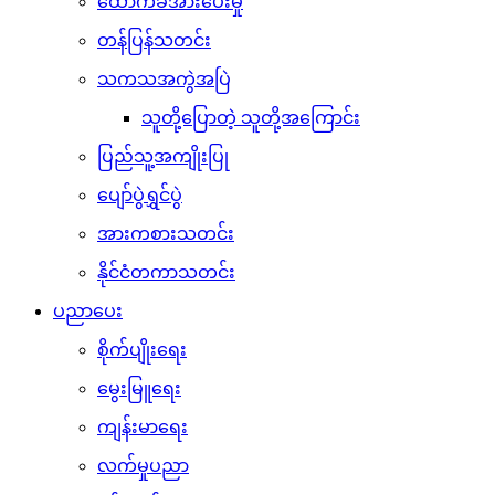
ထောက်ခံအားပေးမှု
တန်ပြန်သတင်း
သကသအကွဲအပြဲ
သူတို့ပြောတဲ့ သူတို့အကြောင်း
ပြည်သူ့အကျိုးပြု
ပျော်ပွဲရွှင်ပွဲ
အားကစားသတင်း
နိုင်ငံတကာသတင်း
ပညာပေး
စိုက်ပျိုးရေး
မွေးမြူရေး
ကျန်းမာရေး
လက်မှုပညာ