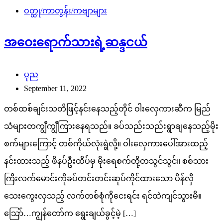
ဝတ္ထု/ကာတွန်း/ကဗျာများ
အဝေးရောက်သားရဲ့ဆန္ဒငယ်
ပုည
September 11, 2022
တစ်ထစ်ချင်းသတိဖြင့်နင်းနေသည့်တိုင် ဝါးလှေကားဆီက မြည်
သံများတကျွီကျွီကြားနေရသည်။ ခပ်သည်းသည်းရွာချနေသည့်မိုး
စက်များကြောင့် တစ်ကိုယ်လုံးရွဲလို့။ ဝါးလှေကားပေါ်အားထည့်
နင်းထားသည့် ဖိနပ်ဦးထိပ်မှ မိုးရေစက်တို့တသွင်သွင်။ စစ်သား
ကြီးလက်မောင်းကိုခပ်တင်းတင်းဆုပ်ကိုင်ထားသော ပိန်လှီ
သေးကွေးလှသည့် လက်တစ်စုံကိုငေးရင်း ရင်ထဲကျင်သွားမိ။
သြော်…ကျွန်တော်က ရွေးချယ်ခွင့်မဲ့ […]