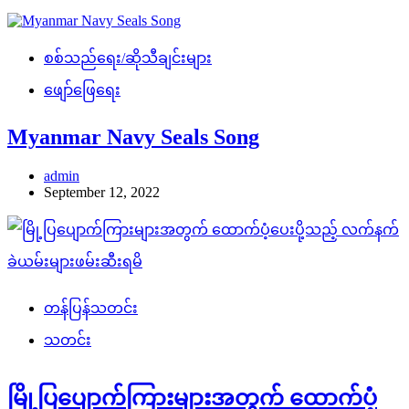
စစ်သည်ရေး/ဆိုသီချင်းများ
ဖျော်ဖြေရေး
Myanmar Navy Seals Song
admin
September 12, 2022
တန်ပြန်သတင်း
သတင်း
မြို့ပြပျောက်ကြားများအတွက် ထောက်ပံ့