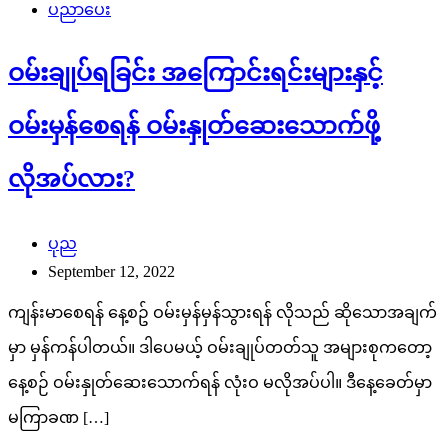
ပညာပေး
ဝမ်းချုပ်ရခြင်း အကြောင်းရင်းများနှင့်
ဝမ်းမှန်စေရန် ဝမ်းနှုတ်ဆေးသောက်ဖို့
လိုအပ်လား?
ပုည
September 12, 2022
ကျန်းမာစေရန် နေ့စဥ် ဝမ်းမှန်မှန်သွားရန် လိုသည် ဆိုသောအချက်
မှာ မှန်ကန်ပါတယ်။ ဒါပေမယ့် ဝမ်းချုပ်တတ်သူ အများစုကတော့ ​
နေ့စဉ် ဝမ်းနှုတ်ဆေးသောက်ရန် လုံးဝ မလိုအပ်ပါ။ ဒီနေ့ခေတ်မှာ
မကြာခဏ […]