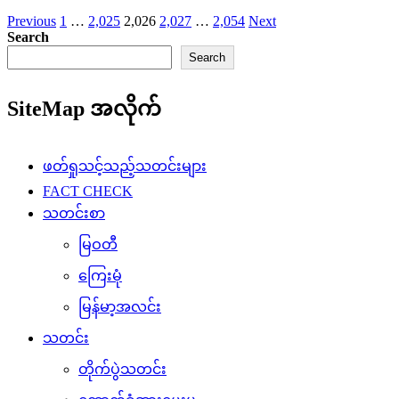
Posts
Previous
1
…
2,025
2,026
2,027
…
2,054
Next
Search
pagination
Search
SiteMap အလိုက်
ဖတ်ရှုသင့်သည့်သတင်းများ
FACT CHECK
သတင်းစာ
မြဝတီ
ကြေးမုံ
မြန်မာ့အလင်း
သတင်း
တိုက်ပွဲသတင်း