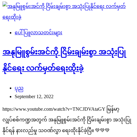
ပေါ်ပြူလာသတင်းများ
အနုမြူစွမ်းအင်ကို ငြိမ်းချမ်းစွာ အသုံးပြု
နိုင်ရေး လက်မှတ်ရေးထိုးခဲ့
ပုည
September 12, 2022
https://www.youtube.com/watch?v=TNCJDVAtaGY မြန်မာ့
လျှပ်စစ်ကဏ္ဍအတွက် အနုမြူစွမ်းအင်ကို ငြိမ်းချမ်းစွာ အသုံးပြု
နိုင်ရန် နားလည်မှု သဝဏ်လွှာ ရေးထိုးနိုင်ခဲ့ပြီ။ 💚💚💚