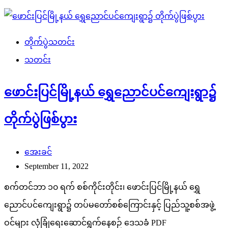
တိုက်ပွဲသတင်း
သတင်း
ဖောင်းပြင်မြို့နယ် ရွှေညောင်ပင်ကျေးရွာ၌
တိုက်ပွဲဖြစ်ပွား
အေးခင်
September 11, 2022
စက်တင်ဘာ ၁၀ ရက် စစ်ကိုင်းတိုင်း၊ ဖောင်းပြင်မြို့နယ် ရွှေ
ညောင်ပင်ကျေးရွာ၌ တပ်မတော်စစ်ကြောင်းနှင့် ပြည်သူ့စစ်အဖွဲ့
ဝင်များ လုံခြုံရေးဆောင်ရွက်နေစဉ် ဒေသခံ PDF