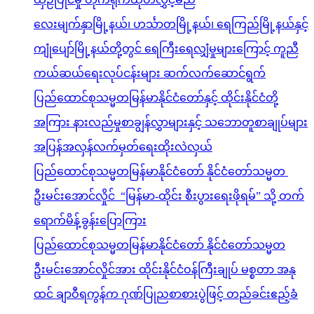
လေးမျက်နှာမြို့နယ်၊ ဟင်္သာတမြို့နယ်၊ ရေကြည်မြို့နယ်နှင့်
ကျုံပျော်မြို့နယ်တို့တွင် ရေကြီးရေလျှံမှုများကြောင့် ကူညီ
ကယ်ဆယ်ရေးလုပ်ငန်းများ ဆက်လက်ဆောင်ရွက်
ပြည်ထောင်စုသမ္မတမြန်မာနိုင်ငံတော်နှင့် ထိုင်းနိုင်ငံတို့
အကြား နားလည်မှုစာချွန်လွှာများနှင့် သဘောတူစာချုပ်များ
အပြန်အလှန်လက်မှတ်ရေးထိုးလဲလှယ်
ပြည်ထောင်စုသမ္မတမြန်မာနိုင်ငံတော် နိုင်ငံတော်သမ္မတ
ဦးမင်းအောင်လှိုင် “မြန်မာ-ထိုင်း စီးပွားရေးဖိုရမ်” သို့ တက်
ရောက်မိန့်ခွန်းပြောကြား
ပြည်ထောင်စုသမ္မတမြန်မာနိုင်ငံတော် နိုင်ငံတော်သမ္မတ
ဦးမင်းအောင်လှိုင်အား ထိုင်းနိုင်ငံဝန်ကြီးချုပ် မစ္စတာ အနု
ထင် ချာဝီရကွန်က ဂုဏ်ပြုညစာစားပွဲဖြင့် တည်ခင်းဧည့်ခံ