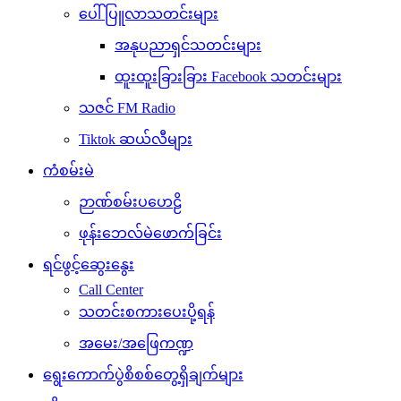
ပေါ်ပြူလာသတင်းများ
အနုပညာရှင်သတင်းများ
ထူးထူးခြားခြား Facebook သတင်းများ
သဇင် FM Radio
Tiktok ဆယ်လီများ
ကံစမ်းမဲ
ဉာဏ်စမ်းပဟေဠိ
ဖုန်းဘေလ်မဲဖောက်ခြင်း
ရင်ဖွင့်ဆွေးနွေး
Call Center
သတင်းစကားပေးပို့ရန်
အမေး/အဖြေကဏ္ဍ
ရွေးကောက်ပွဲစိစစ်တွေ့ရှိချက်များ