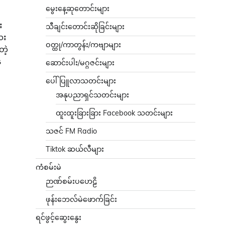
မွေးနေ့ဆုတောင်းများ
း
သီချင်းတောင်းဆိုခြင်းများ
လေး
ဝတ္ထု/ကာတွန်း/ကဗျာများ
တဲ့
ေ
ဆောင်းပါး/မဂ္ဂဇင်းများ
ပေါ်ပြူလာသတင်းများ
အနုပညာရှင်သတင်းများ
ထူးထူးခြားခြား Facebook သတင်းများ
သဇင် FM Radio
Tiktok ဆယ်လီများ
ကံစမ်းမဲ
ဉာဏ်စမ်းပဟေဠိ
ဖုန်းဘေလ်မဲဖောက်ခြင်း
ရင်ဖွင့်ဆွေးနွေး