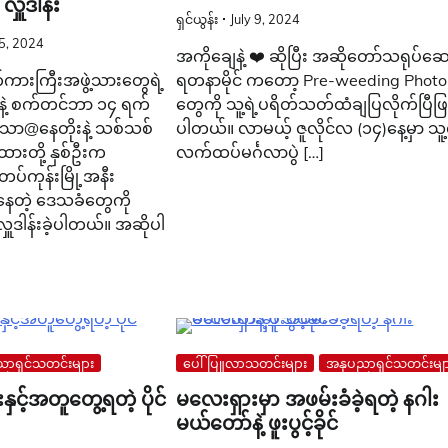
ှူဒါန်း
ရှင်ယွန်း
July 9, 2024
5, 2024
အကိုချေနဲ့ ❤️ ဆိုပြီး အဆိုတော်သရုပ်ဆေ
ာတ်ကားကြီးအဖွဲ့သားတွေရဲ့
ရတနာမိုင် ကတော့ Pre-weeding Photo
့ စက်တင်ဘာ ၁၄ ရက်
တွေကို သူ့ရဲ့ပရိတ်သတ်ထံချပြလိုက်ပြီဖြ
သာ@နေတိုးနဲ့ သစ်သစ်
ပါတယ်။ လာမယ့် ဇူလိုင်လ (၁၄)နေ့မှာ သူ့ရ
းတို့ နှစ်ဦးက
လက်ထပ်မင်္ဂလာပွဲ […]
တပ်ကုန်းမြို့အနီး
တဲ့ ဒေသခံတွေကို
ှူဒါန်းခဲ့ပါတယ်။ အဆိုပါ
ာရှင်သတင်းများ
ပေါ်ပြူလာသတင်းများ
အနုပညာရှင်သတင်းမျ
င့်အတူတွေ့ရတဲ့ ပိုင်
မလေးရှားမှာ အဖမ်းခံခဲ့ရတဲ့ နဂါး
မယ်တော်နဲ့ ဖူးပွင့်ခိုင်