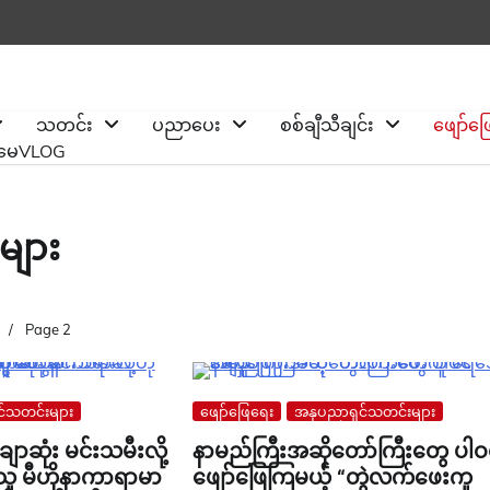
သတင်း
ပညာပေး
စစ်ချီသီချင်း
ဖျော်ဖ
ိုမေVLOG
များ
း
Page 2
်သတင်းများ
ဖျော်ဖြေရေး
အနုပညာရှင်သတင်းများ
ချောဆုံး မင်းသမီးလို့
နာမည်ကြီးအဆိုတော်ကြီးတွေ ပါဝ
သူ မီဟိုနာကာရာမာ
ဖျော်ဖြေကြမယ့် “တွဲလက်ဖေးကူ