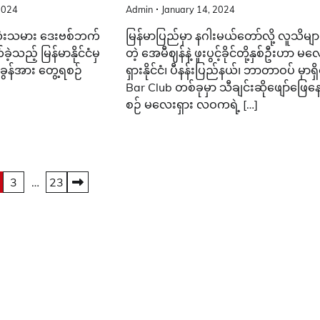
2024
Admin
January 14, 2024
ုံးသမား ဒေးဗစ်ဘက်
မြန်မာပြည်မှာ နဂါးမယ်တော်လို့ လူသိမျာ
ဲ့သည့် မြန်မာနိုင်ငံမှ
တဲ့ အေမီဈန်နဲ့ ဖူးပွင့်ခိုင်တို့နှစ်ဦးဟာ မ
ံခွန်အား တွေ့ရစဉ်
ရှားနိုင်ငံ၊ ပီနန်းပြည်နယ်၊ ဘာတာဝပ် မှာရှိ
Bar Club တစ်ခုမှာ သီချင်းဆိုဖျော်ဖြေန
စဉ် မလေးရှား လဝကရဲ့ […]
3
…
23