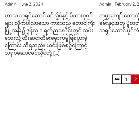
Admin
June 2, 2024
Admin
February 2, 
ဟာသ သရုပ်ဆောင် ခင်လှိုင်နှင့် မိသားစုဝင်
ကမ္ဘာကျော် ဘောလ
များ လိုက်ပါလာသော ကားသည် တောင်ကြီး
ခမ်းနှင့်အတူ ပွဲတတ်ခ
မြို့အနီး၌ ဇွန်လ ၁ ရက်ညနေပိုင်းတွင် လမ်း
သရုပ်ဆောင် ပိုင်တ
ဘေးသို့ ထိုးဆင်းတိမ်းမှောက်မှု​ဖြစ်ပွားခဲ့
ကြောင်း သိရသည်။ ယင်းဖြစ်စဥ်ကြောင့်
သရုပ်ဆောင်ခင်လှိုင်တို့ […]
Posts
1
2
pagination