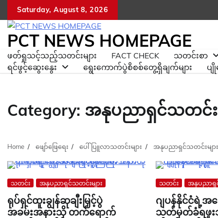
Skip
Saturday, August 8, 2026
to
content
PCT NEWS HOMEPAGE
ဖတ်ရှုသင့်သည့်သတင်းများ
FACT CHECK
သတင်းစာ
ရင်ဖွင့်ဆွေးနွေး
ရွေးကောက်ပွဲစိစစ်တွေ့ရှိချက်များ
ပျ
Category:
အနုပညာရှင်သတင်း
Home
ဖျော်ဖြေရေး
ပေါ်ပြူလာသတင်းများ
အနုပညာရှင်သတင်းမျာ
သတင်း
အနုပညာရှင်သတင်းများ
သတင်း
အနုပညာရှင
ရုပ်ရှင်ထူးချွန်ဆုချီးမြှင့်ပွဲ
ဂျပန်နိုင်ငံရဲ့အ
အခမ်းအနားသို တက်ရောက်
သတ်မှတ်ခံရဖူး