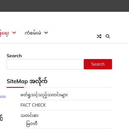
ြေရေး
ကံစမ်းမဲ
Search
Search
SiteMap အလိုက်
ဖတ်ရှုသင့်သည့်သတင်းများ
FACT CHECK
သတင်းစာ
င်
မြဝတီ