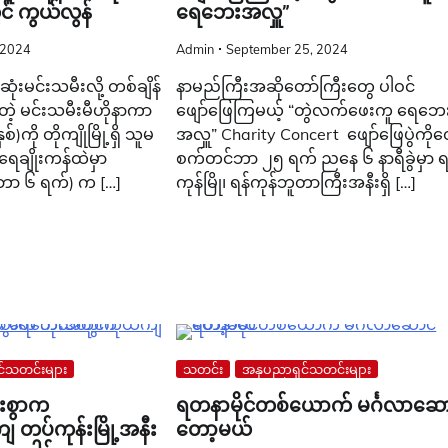
င် ကွယ်လွန်
ရေဘေးအလှူ”
 2024
Admin
September 25, 2024
ာဆုံးမင်းသမီးလို့ တစ်ချိန်
နာမည်ကြီးအဆိုတော်ကြီးတွေ ပါဝင်
ဲ့ မင်းသမီးမီဟိုနာကာ
ဖျော်ဖြေကြမယ့် “တွဲလက်ဖေးကူ ရေဘေ
ကို တိုကျိုမြို့ရှိ သူမ
အလှူ” Charity Concert ဖျော်ဖြေပွဲကိုတ
ရေချိုးကန်ထဲမှာ
စက်တင်ဘာ ၂၅ ရက် ညနေ ၆ နာရီခွဲမှာ ရ
်ဘာ ၆ ရက်) က […]
ကုန်မြို၊ ရန်ကုန်ဘူတာကြီးအနီးရှိ […]
်သတင်းများ
သတင်း
အနုပညာရှင်သတင်းများ
းစွာက
ရတနာမိုင်တစ်ယောက် မင်္ဂလာ‌ဆေ
ကျ တပ်ကုန်းမြို့အနီး
တော့မယ်