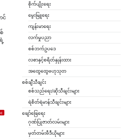
စိုက်ပျိုးရေး
မွေးမြူရေး
ာင်
ကျန်းမာရေး
စ်
လက်မှုပညာ
ဲ့
စစ်ဘက်ဥပဒေ
လစာနှင့်စရိတ်နှုန်းထား
အထွေထွေဗဟုသုတ
စစ်ချီသီချင်း
စစ်သည်ရေး/ဆိုသီချင်းများ
ရဲစိတ်ရဲမာန်သီချင်းများ
ား
ဖျော်ဖြေရေး
ဂုဏ်ပြုဇာတ်လမ်းများ
မှတ်တမ်းဗီဒီယိုများ