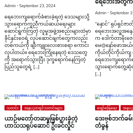
ရေဘေးအတွက် လ
Admin
September 23, 2024
Admin
September 1
ရေဘေးကျရောက်ခံစားခဲ့ရတဲ့ ဒေသများသို့
သွားရောက်ကူညီကယ်ဆယ်ရေးများ
“နှောင်” ရုပ်ရှင်ဇ
ဆောင်ရွက်ကြတဲ့ လူမှုအဖွဲ့အစည်းများထဲမှာ
ရေဘေးအလှူအနေနဲ
ခိုင်နှင်းဝေရဲ့ လုပ်ဆောင်ချက်တွေကလည်း
က ဒေါက်တာမိုးဇေ
တစ်ကယ်ကို ချီးကျူးလေးစားစရာ ကောင်း
မေ@နော်ဖောအယ်ထာ
လှပါတယ်။ ရေဘေးကြုံနေရတဲ့ ဒေသတွေ
ကိုယ်တိုင်ကိုယ်ကျ 
ကို အရောက်သွားပြီး ဒုက္ခရောက်နေကြတဲ့
ရေဘေးကျရောက်နေ
ပြည်သူတွေရဲ့ […]
သွားရောက်တွေ့ဆုံလ
[…]
သတင်း
အနုပညာရှင်သတင်းများ
ဖျော်ဖြေရေး
အနုပည
ယာဉ်မတော်တဆမှုဖြစ်ပွားခဲ့တဲ့
ဒေးဗစ်ဘက်ခမ်းနှ
ဟာသသရုပ်ဆောင် ဦးခင်လှိုင်
တံခွန်