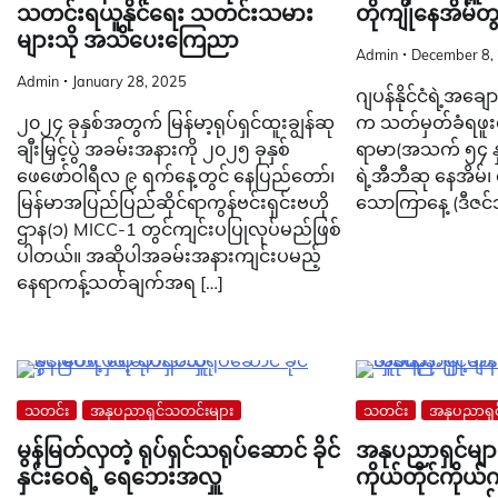
သတင်းရယူနိုင်ရေး သတင်းသမား
တိုကျိုနေအိမ်တွ
များသို အသိပေးကြေညာ
Admin
December 8,
Admin
January 28, 2025
ဂျပန်နိုင်ငံရဲ့အချေ
၂၀၂၄ ခုနှစ်အတွက် မြန်မာ့ရုပ်ရှင်ထူးချွန်ဆု
က သတ်မှတ်ခံရဖူးတ
ချီးမြှင့်ပွဲ အခမ်းအနားကို ၂၀၂၅ ခုနှစ်
ရာမာ(အသက် ၅၄ နှစ်)
ဖေဖော်ဝါရီလ ၉ ရက်နေ့တွင် နေပြည်တော်၊
ရဲ့အီဘီဆု နေအိမ်၊ 
မြန်မာအပြည်ပြည်ဆိုင်ရာကွန်ဗင်းရှင်းဗဟို
သောကြာနေ့ (ဒီဇင
ဌာန(၁) MICC-1 တွင်ကျင်းပပြုလုပ်မည်ဖြစ်
ပါတယ်။ အဆိုပါအခမ်းအနားကျင်းပမည့်
နေရာကန့်သတ်ချက်အရ […]
သတင်း
အနုပညာရှင်သတင်းများ
သတင်း
အနုပညာရှင
မွန်မြတ်လှတဲ့ ရုပ်ရှင်သရုပ်ဆောင် ခိုင်
အနုပညာရှင်မျာ
နှင်းဝေရဲ့ ရေဘေးအလှူ
ကိုယ်တိုင်ကိုယ်