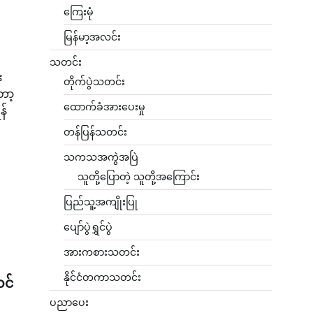
ကြေးမုံ
မြန်မာ့အလင်း
သတင်း
း
တိုက်ပွဲသတင်း
ော့
ထောက်ခံအားပေးမှု
န်
တန်ပြန်သတင်း
သကသအကွဲအပြဲ
သူတို့ပြောတဲ့ သူတို့အကြောင်း
ပြည်သူ့အကျိုးပြု
ပျော်ပွဲရွှင်ပွဲ
အားကစားသတင်း
နိုင်ငံတကာသတင်း
ာင်
ပညာပေး