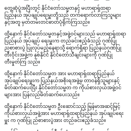
တွေ့ဆုံပွဲအပြီးတွင် နိုင်ငံတော်သမ္မတနှင့် မဟာရာရှ်ထရာ
ပြည်နယ် အုပ်ချုပ်ရေးမှူးတို့သည် တက်ရောက်လာကြသူများ
နှင့်အတူ မှတ်တမ်းတင်ဓာတ်ပုံရိုက်ကြသည်။
ထို့နောက် နိုင်ငံတော်သမ္မတနှင့်အဖွဲ့ဝင်များသည် မဟာရာရှ်ထရာ
ပြည်နယ် အုပ်ချုပ် ရေးမှူးက တည်ခင်းဧည့်ခံသည့် ဂုဏ်ပြု
ညစာစားပွဲ ပြုလုပ်မည့်နေရာသို့ ရောက်ရှိရာ ပြည်နယ်ဂုဏ်ပြု
တီးဝိုင်းအဖွဲ့က နှစ်နိုင်ငံ နိုင်ငံတော်သီချင်းများကို ဂုဏ်ပြု
တီးမှုတ်ကြ သည်။
ထို့နောက် နိုင်ငံတော်သမ္မတ အား မဟာရာရှ်ထရာပြည်နယ်
အုပ်ချုပ်ရေးမှူးက ပြည်နယ်အစိုးရအဖွဲ့မှ တာဝန်ရှိသူများနှင့်
မိတ်ဆက်ပေးပြီး နိုင်ငံတော်သမ္မတ က ကိုယ်စားလှယ်အဖွဲ့ဝင်
များအား ပြန်လည်မိတ်ဆက်ပေးသည်။
ထို့နောက် နိုင်ငံတော်သမ္မတ ဦးဆောင်သည့် မြန်မာအဆင့်မြင့်
ကိုယ်စားလှယ်အဖွဲ့အား မဟာရာရှ်ထရာပြည်နယ် အုပ်ချုပ်ရေး
မှူး က ဂုဏ်ပြု ည်စာစားပွဲအား တည်ခင်းဧည့်ခံသည်။