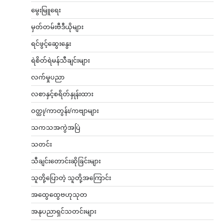
မွေးမြူရေး
မှတ်တမ်းဗီဒီယိုများ
ရင်ဖွင့်ဆွေးနွေး
ရဲစိတ်ရဲမန်သီချင်းများ
လက်မှုပညာ
လစာနှင့်စရိတ်နှုန်းထား
ဝတ္ထု/ကာတွန်း/ကဗျာများ
သကသအကွဲအပြဲ
သတင်း
သီချင်းတောင်းဆိုခြင်းများ
သူတို့ပြောတဲ့ သူတို့အကြောင်း
အထွေထွေဗဟုသုတ
အနုပညာရှင်သတင်းများ