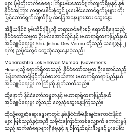
များ ပိုမိုတိုးတက်စေရေး ကြိုးပမ်းဆောင်ရွက်လျက်ရှိမှုနှင့် နှစ်
နိုင်ငံအကြား ကဏ္ဍပေါင်းစုံတွင် ပူးပေါင်းဆောင်ရွက်မှုများ တိုး
မြှင့်ဆောင်ရွက်လျက်ရှိမှု အခြေအနေများအား ဆွေးနွေး
အိန္ဒိယနိုင်ငံ မွမ်ဘိုင်းမြို့သို့ တရားဝင်ခရီးစဉ် ရောက်ရှိနေသည့်
နိုင်ငံတော်သမ္မတ ဦးမင်းအောင်လှိုင်နှင့် မဟာရာရှ်ထရာပြည်နယ်
အုပ်ချုပ်ရေးမှူး Shri. Jishnu Dev Verma တို့သည် ယနေ့(ဇွန် ၂
ရက်) ညပိုင်းတွင် တွေ့ဆုံဆွေးနွေးခဲ့သည်။
Maharashtra Lok Bhavan Mumbai (Governor’s
House)သို့ ရောက်ရှိလာသည့် နိုင်ငံတော်သမ္မတ ဦးဆောင်သည့်
မြန်မာအဆင့်မြင့်ကိုယ်စားလှယ်အား မဟာရာရှ်ထရာပြည်နယ်
အုပ်ချုပ်ရေးမှူး က ကြိုဆို နှုတ်ဆက်သည်။
ထို့နောက် နိုင်ငံတော်သမ္မတနှင့် မဟာရာရှ်ထရာပြည်နယ်
အုပ်ချုပ်ရေးမှူး တို့သည် တွေ့ဆုံဆွေးနွေးကြသည်။
ထိုသို့တွေ့ဆုံဆွေးနွေးရာတွင် နှစ်နိုင်ငံအိမ်နီးချင်းကောင်းနိုင်ငံ
များ ဖြစ်သည်နှင့်အညီ သမိုင်းကြောင်းတစ်လျှောက် ကောင်းမွန်
သည့် ဆက်ဆံရေးများရှိခဲ့မှုနှင့် ချစ်ကြည်ရင်းနှီးမှုနှင့် ပူးပေါင်း