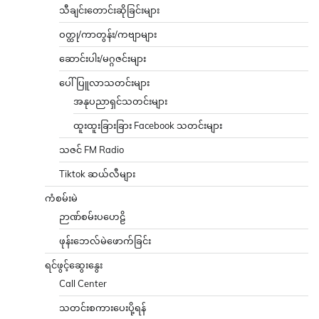
သီချင်းတောင်းဆိုခြင်းများ
ဝတ္ထု/ကာတွန်း/ကဗျာများ
ဆောင်းပါး/မဂ္ဂဇင်းများ
ပေါ်ပြူလာသတင်းများ
အနုပညာရှင်သတင်းများ
ထူးထူးခြားခြား Facebook သတင်းများ
သဇင် FM Radio
Tiktok ဆယ်လီများ
ကံစမ်းမဲ
ဉာဏ်စမ်းပဟေဠိ
ဖုန်းဘေလ်မဲဖောက်ခြင်း
ရင်ဖွင့်ဆွေးနွေး
Call Center
သတင်းစကားပေးပို့ရန်