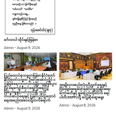
မင်္ဂလာပါ ထိုင်းနှင့်မြန်မာ
Admin
August 9, 2026
ပြည်ထောင်စုသမ္မတမြန်မာနိုင်ငံတော်
နိုင်ငံတော်သမ္မတ ဦးမင်းအောင်လှိုင် င
ဝန်မြစ်ရေကာတာတမံနိမ့်ကျမှုဖြစ်ပွား
အမျိုးသားစည်းလုံးညီညွတ်ရေးနှင့်
ပြီး ရေကျော်စီးဝင်ရေကြီးရေလျှံ
ငြိမ်းချမ်းရေးဖော်ဆောင်မှုညှိနှိုင်းရေး
ဖြစ်ပွားမှုနှင့်ပတ်သက်၍ ကူညီ
ကော်မတီနှင့် ရှမ်းပြည်တိုးတက် ရေး
ကယ်ဆယ်ရေးနှင့် ပြန်လည်ထူထောင်
ပါတီ(SSPP)တို့ တွေ့ဆုံဆွေးနွေး
ရေးအစည်းအဝေးသို့တက်ရောက်
Admin
August 8, 2026
Admin
August 9, 2026