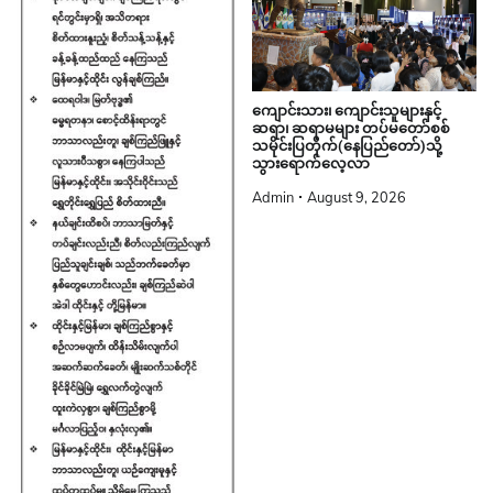
ကျောင်းသား၊ ကျောင်းသူများနှင့်
ဆရာ၊ ဆရာမများ တပ်မတော်စစ်
သမိုင်းပြတိုက်(နေပြည်တော်)သို့
သွားရောက်လေ့လာ
Admin
August 9, 2026