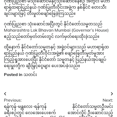
ဂုဏ်ပြုညစာ မသုံးဆောင်မီနှင့်သုံးဆောင်နေစဉ် အတွင်း မဟာ
ရာရှ်ထရာပြည်နယ် ဂုဏ်ပြုတီးဝိုင်းအဖွဲ့က နှစ်နိုင်ငံ တေးသီး
ချင်းများဖြင့် တီးမှုတ်ဖျော်ဖြေခဲ့ကြသည်။
ဂုဏ်ပြုညစာ သုံးဆောင်အပြီးတွင် နိုင်ငံတော်သမ္မတသည်
Maharashtra Lok Bhavan Mumbai (Governor’s House)
ဧည့်သည်တော်မှတ်တမ်းတွင် လက်မှတ်ရေးထိုးခဲ့သည်။
ထို့နောက် နိုင်ငံတော်သမ္မတနှင့် အဖွဲ့ဝင်များသည် မဟာရာရှ်ထ
ရာပြည်နယ် ဂုဏ်ပြုတီးဝိုင်းအဖွဲ့၏ ဖျော်ဖြေတီးမှုတ်မှုအား
ကြည့်ရှုအားပေးပြီး နိုင်ငံတော် သမ္မတနှင့် ပြည်နယ်အုပ်ချုပ်
ရေးမှူးတို့က ချီးမြှင့်ငွေများ ပေးအပ်ခဲ့သည်။
Posted in
သတင်း
Post
Previous:
Next:
navigation
ရန်ကုန်-မန္တလေး-ရန်ကုန်
နိုင်ငံ​တော်သမ္မတဦးမင်း​
ခရီးစဉ်တွင် လေအေးပေးစက်
အောင်လှိုင် ဦး​ဆောင်သည့်