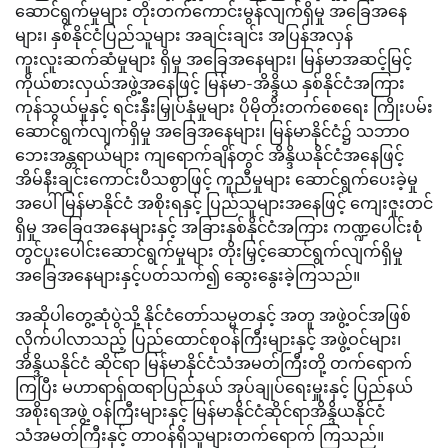
ဆောင်ရွက်မှုများ တိုးတက်ကောင်းမွန်လျက်ရှိမှု အခြေအနေ
များ၊ နှစ်နိုင်ငံပြည်သူများ အချင်းချင်း အပြန်အလှန်
ကူးလူးဆက်ဆံမှုများ ရှိမှု အခြေအနေများ၊ မြန်မာအဆင့်မြင့်
ကိုယ်စားလှယ်အဖွဲ့အနေဖြင့် မြန်မာ-အိန္ဒိယ နှစ်နိုင်ငံအကြား
ကုန်သွယ်မှုနှင့် ရင်းနှီးမြှုပ်နှံမှုများ ပိုမိုတိုးတက်စေရေး ကြိုးပမ်း
ဆောင်ရွက်လျက်ရှိမှု အခြေအနေများ၊ မြန်မာနိုင်ငံ၌ သဘာဝ
ဘေးအန္တရာယ်များ ကျရောက်ချိန်တွင် အိန္ဒိယနိုင်ငံအနေဖြင့်
အိမ်နီးချင်းကောင်းပီသစွာဖြင့် ကူညီမှုများ ဆောင်ရွက်ပေးခဲ့မှု
အပေါ် မြန်မာနိုင်ငံ အစိုးရနှင့် ပြည်သူများအနေဖြင့် ကျေးဇူးတင်
ရှိမှု အခြေaအနေများနှင့် အခြားနှစ်နိုင်ငံအကြား ကဏ္ဍပေါင်းစုံ
တွင်ပူးပေါင်းဆောင်ရွက်မှုများ တိုးမြှင့်ဆောင်ရွက်လျက်ရှိမှု
အခြေအနေများနှင့်ပတ်သက်၍ ဆွေးနွေးခဲ့ကြသည်။
အဆိုပါတွေ့ဆုံပွဲသို့ နိုင်ငံတော်သမ္မတနှင့် အတူ အဖွဲ့ဝင်အဖြစ်
လိုက်ပါလာသည့် ပြည်ထောင်စုဝန်ကြီးများနှင့် အဖွဲ့ဝင်များ၊
အိန္ဒိယနိုင်ငံ ဆိုင်ရာ မြန်မာနိုင်ငံသံအမတ်ကြီးတို့ တက်ရောက်
ကြပြီး မဟာရာရှ်ထရာပြည်နယ် အုပ်ချုပ်ရေးမှူးနှင့် ပြည်နယ်
အစိုးရအဖွဲ့ ဝန်ကြီးများနှင့် မြန်မာနိုင်ငံဆိုင်ရာအိန္ဒိယနိုင်ငံ
သံအမတ်ကြီးနှင့် တာဝန်ရှိသူများတက်ရောက် ကြသည်။