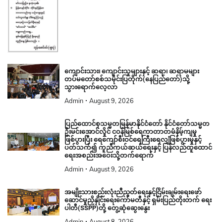
ကျောင်းသား၊ ကျောင်းသူများနှင့် ဆရာ၊ ဆရာမများ
တပ်မတော်စစ်သမိုင်းပြတိုက်(နေပြည်တော်)သို့
သွားရောက်လေ့လာ
Admin
August 9, 2026
ပြည်ထောင်စုသမ္မတမြန်မာနိုင်ငံတော် နိုင်ငံတော်သမ္မတ
ဦးမင်းအောင်လှိုင် ငဝန်မြစ်ရေကာတာတမံနိမ့်ကျမှု
ဖြစ်ပွားပြီး ရေကျော်စီးဝင်ရေကြီးရေလျှံဖြစ်ပွားမှုနှင့်
ပတ်သက်၍ ကူညီကယ်ဆယ်ရေးနှင့် ပြန်လည်ထူထောင်
ရေးအစည်းအဝေးသို့တက်ရောက်
Admin
August 9, 2026
အမျိုးသားစည်းလုံးညီညွတ်ရေးနှင့်ငြိမ်းချမ်းရေးဖော်
ဆောင်မှုညှိနှိုင်းရေးကော်မတီနှင့် ရှမ်းပြည်တိုးတက် ရေး
ပါတီ(SSPP)တို့ တွေ့ဆုံဆွေးနွေး
Admin
August 8, 2026