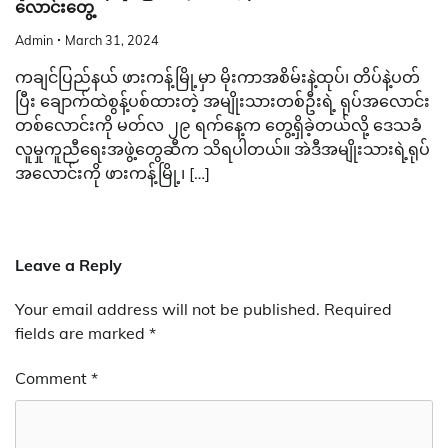
လောင်းတွေ့
Admin
March 31, 2024
ကချင်ပြည်နယ် ဖားကန့်မြို့မှာ မိုးကာအစိမ်းနဲ့ထုပ်၊ တိပ်နဲ့ပတ်
ပြီး ချောက်ထဲစွန့်ပစ်ထားတဲ့ အမျိုးသားတစ်ဦးရဲ့ ရုပ်အလောင်း
တစ်လောင်းကို မတ်လ ၂၉ ရက်နေ့က တွေ့ရှိခဲ့တယ်လို့ ဒေသခံ
လူမှုကူညီရေးအဖွဲ့တွေဆီက သိရပါတယ်။ အဲဒီအမျိုးသားရဲ့ရုပ်
အလောင်းကို ဖားကန့်မြို့၊ […]
Leave a Reply
Your email address will not be published.
Required
fields are marked
*
Comment
*