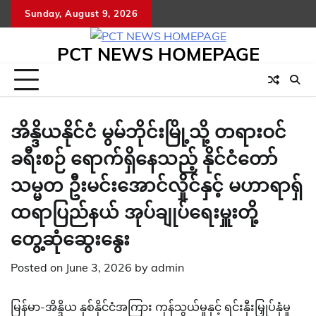
Skip
Sunday, August 9, 2026
to
content
PCT NEWS HOMEPAGE
အိန္ဒိယနိုင်ငံ မွမ်ဘိုင်းမြို့သို့ တရားဝင်
ခရီးစဉ် ရောက်ရှိနေသည့် နိုင်ငံတော်
သမ္မတ ဦးမင်းအောင်လှိုင်နှင့် မဟာရာရှ်
ထရာပြည်နယ် အုပ်ချုပ်ရေးမှူးတို့
တွေ့ဆုံဆွေးနွေး
Posted on
June 3, 2026
by
admin
မြန်မာ-အိန္ဒိယ နှစ်နိုင်ငံအကြား ကုန်သွယ်မှုနှင့် ရင်းနှီးမြှုပ်နှံမှု