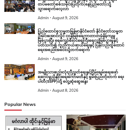
တပ်မတော်စစ်သမိုင်းပြတိုက်(နေပြည်တော်)သို့
သွားရောက်လေ့လာ
Admin
August 9, 2026
ပြည်ထောင်စုသမ္မတမြန်မာနိုင်ငံတော် နိုင်ငံတော်သမ္မတ
ဦးမင်းအောင်လှိုင် ငဝန်မြစ်ရေကာတာတမံနိမ့်ကျမှု
ဖြစ်ပွားပြီး ရေကျော်စီးဝင်ရေကြီးရေလျှံဖြစ်ပွားမှုနှင့်
ပတ်သက်၍ ကူညီကယ်ဆယ်ရေးနှင့် ပြန်လည်ထူထောင်
ရေးအစည်းအဝေးသို့တက်ရောက်
Admin
August 9, 2026
အမျိုးသားစည်းလုံးညီညွတ်ရေးနှင့်ငြိမ်းချမ်းရေးဖော်
ဆောင်မှုညှိနှိုင်းရေးကော်မတီနှင့် ရှမ်းပြည်တိုးတက် ရေး
ပါတီ(SSPP)တို့ တွေ့ဆုံဆွေးနွေး
Admin
August 8, 2026
Popular News