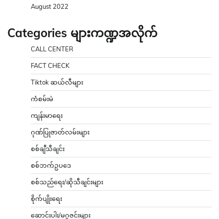
August 2022
Categories များကဏ္ဍအလိုက်
CALL CENTER
FACT CHECK
Tiktok ဆယ်လီများ
ကံစမ်းမဲ
ကျန်းမာရေး
ဂုဏ်ပြုဇာတ်လမ်းများ
စစ်ချီသီချင်း
စစ်ဘက်ဥပဒေ
စစ်သည်ရေး/ဆိုသီချင်းများ
စိုက်ပျိုးရေး
ဆောင်းပါး/မဂ္ဂဇင်းများ