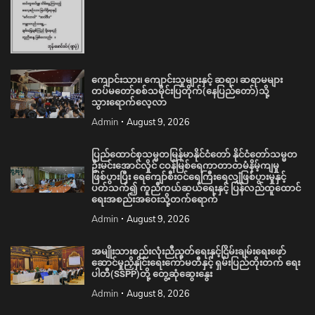
ကျောင်းသား၊ ကျောင်းသူများနှင့် ဆရာ၊ ဆရာမများ
တပ်မတော်စစ်သမိုင်းပြတိုက်(နေပြည်တော်)သို့
သွားရောက်လေ့လာ
Admin
August 9, 2026
ပြည်ထောင်စုသမ္မတမြန်မာနိုင်ငံတော် နိုင်ငံတော်သမ္မတ
ဦးမင်းအောင်လှိုင် ငဝန်မြစ်ရေကာတာတမံနိမ့်ကျမှု
ဖြစ်ပွားပြီး ရေကျော်စီးဝင်ရေကြီးရေလျှံဖြစ်ပွားမှုနှင့်
ပတ်သက်၍ ကူညီကယ်ဆယ်ရေးနှင့် ပြန်လည်ထူထောင်
ရေးအစည်းအဝေးသို့တက်ရောက်
Admin
August 9, 2026
အမျိုးသားစည်းလုံးညီညွတ်ရေးနှင့်ငြိမ်းချမ်းရေးဖော်
ဆောင်မှုညှိနှိုင်းရေးကော်မတီနှင့် ရှမ်းပြည်တိုးတက် ရေး
ပါတီ(SSPP)တို့ တွေ့ဆုံဆွေးနွေး
Admin
August 8, 2026