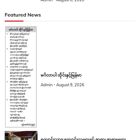
Featured News
မင်္ဂလာပါ ထိုင်းနှင့်မြန်မာ
Admin
August 9, 2026
ကျောင်းသား၊ ကျောင်းသူများနှင့် ဆရာ၊ ဆရာမများ