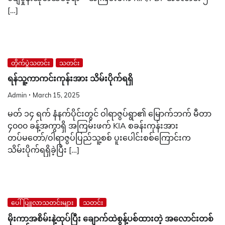
[…]
တိုက်ပွဲသတင်း
သတင်း
ရန်သူ့ကာကင်းကုန်းအား သိမ်းပိုက်ရရှိ
Admin
March 15, 2025
မတ် ၁၄ ရက် နံနက်ပိုင်းတွင် ဝါရာဇွပ်ရွာ၏ မြောက်ဘက် မီတာ
၄၀၀၀ ခန့်အကွာရှိ အကြမ်းဖက် KIA စခန်းကုန်းအား
တပ်မတော်/ဝါရာဇွပ်ပြည်သူ့စစ် ပူးပေါင်းစစ်ကြောင်းက
သိမ်းပိုက်ရရှိခဲ့ပြီး […]
ပေါ်ပြူလာသတင်းများ
သတင်း
မိုးကာအစိမ်းနဲ့ထုပ်ပြီး ချောက်ထဲစွန့်ပစ်ထားတဲ့ အလောင်းတစ်