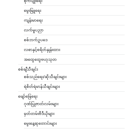
စိုက်ပျိုးရေး
မွေးမြူရေး
ကျန်းမာရေး
လက်မှုပညာ
စစ်ဘက်ဥပဒေ
လစာနှင့်စရိတ်နှုန်းထား
အထွေထွေဗဟုသုတ
စစ်ချီသီချင်း
စစ်သည်ရေး/ဆိုသီချင်းများ
ရဲစိတ်ရဲမာန်သီချင်းများ
ဖျော်ဖြေရေး
ဂုဏ်ပြုဇာတ်လမ်းများ
မှတ်တမ်းဗီဒီယိုများ
မွေးနေ့ဆုတောင်းများ