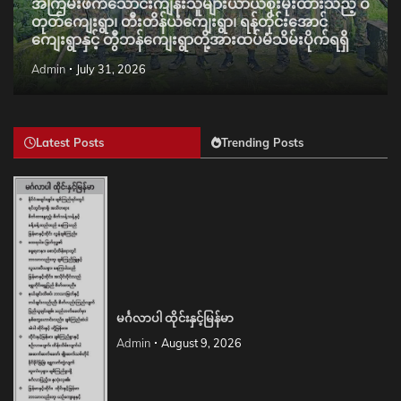
အကြမ်းဖက်သောင်းကျန်းသူများယာယီစိုးမိုးထားသည့် ဝိ
တုတ်ကျေးရွာ၊ တီးတိန်ယံကျေးရွာ၊ ရန်တိုင်းအောင်
ကျေးရွာနှင့် တွီဘန်ကျေးရွာတို့အားထပ်မံသိမ်းပိုက်ရရှိ
Admin
July 31, 2026
Latest Posts
Trending Posts
မင်္ဂလာပါ ထိုင်းနှင့်မြန်မာ
Admin
August 9, 2026