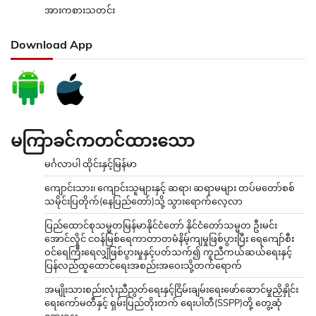
အားကစားသတင်း
Download App
မကြာခင်ကတင်ထားသော
မင်္ဂလာပါ ထိုင်းနှင့်မြန်မာ
ကျောင်းသား၊ ကျောင်းသူများနှင့် ဆရာ၊ ဆရာမများ တပ်မတော်စစ်
သမိုင်းပြတိုက်(နေပြည်တော်)သို့ သွားရောက်လေ့လာ
ပြည်ထောင်စုသမ္မတမြန်မာနိုင်ငံတော် နိုင်ငံတော်သမ္မတ ဦးမင်း
အောင်လှိုင် ငဝန်မြစ်ရေကာတာတမံနိမ့်ကျမှုဖြစ်ပွားပြီး ရေကျော်စီး
ဝင်ရေကြီးရေလျှံဖြစ်ပွားမှုနှင့်ပတ်သက်၍ ကူညီကယ်ဆယ်ရေးနှင့်
ပြန်လည်ထူထောင်ရေးအစည်းအဝေးသို့တက်ရောက်
အမျိုးသားစည်းလုံးညီညွတ်ရေးနှင့်ငြိမ်းချမ်းရေးဖော်ဆောင်မှုညှိနှိုင်း
ရေးကော်မတီနှင့် ရှမ်းပြည်တိုးတက် ရေးပါတီ(SSPP)တို့ တွေ့ဆုံ