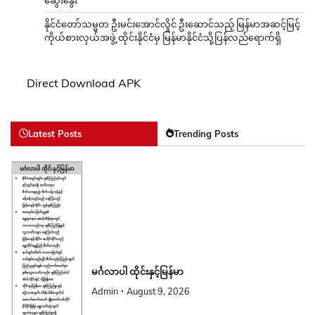
ဆွေးနွေး
နိုင်ငံတော်သမ္မတ ဦးမင်းအောင်လှိုင် ဦးဆောင်သည့် မြန်မာအဆင့်မြင့်
ကိုယ်စားလှယ်အဖွဲ့ ထိုင်းနိုင်ငံမှ မြန်မာနိုင်ငံသို့ပြန်လည်ရောက်ရှိ
Direct Download APK
Latest Posts
Trending Posts
မင်္ဂလာပါ ထိုင်းနှင့်မြန်မာ
Admin
August 9, 2026