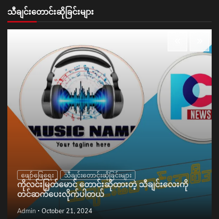
သီချင်းတောင်းဆိုခြင်းများ
ဖျော်ဖြေရေး
သီချင်းတောင်းဆိုခြင်းများ
ကိုလင်းမြတ်မောင် တောင်းဆိုထားတဲ့ သီချင်းလေးကို
တင်ဆက်ပေးလိုက်ပါတယ်
Admin
October 21, 2024