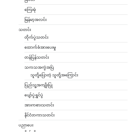
ကြေးမုံ
မြန်မာ့အလင်း
သတင်း
တိုက်ပွဲသတင်း
ထောက်ခံအားပေးမှု
တန်ပြန်သတင်း
သကသအကွဲအပြဲ
သူတို့ပြောတဲ့ သူတို့အကြောင်း
ပြည်သူ့အကျိုးပြု
ပျော်ပွဲရွှင်ပွဲ
အားကစားသတင်း
နိုင်ငံတကာသတင်း
ပညာပေး