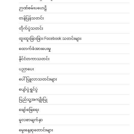
ဉာဏ်စမ်းပဟေဠိ
တန်ပြန်သတင်း
တိုက်ပွဲသတင်း
ထူးထူးခြားခြား Facebook သတင်းများ
ထောက်ခံအားပေးမှု
နိုင်ငံတကာသတင်း
ပညာပေး
ပေါ်ပြူလာသတင်းများ
ပျော်ပွဲရွှင်ပွဲ
ပြည်သူ့အကျိုးပြု
ဖျော်ဖြေရေး
မူလစာမျက်နှာ
မွေးနေ့ဆုတောင်းများ