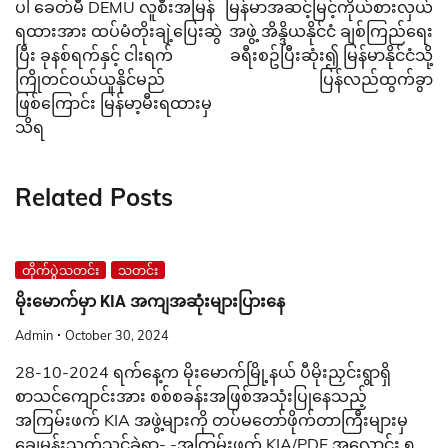
ပါ ခေတ်မီ DEMU လူစီးအမြန်
မြန်မာအဆင့်မြင့်ကိုယ်စားလှယ်
ရထားအား ထပ်မံတိုးချဲ့ပြေးဆွဲ
အဖွဲ့ အိန္ဒိယနိုင်ငံ ချစ်ကြည်​ရေး
ပြီး ခုနစ်ရက်နှင့် ငါးရက်
ခရီးစဥ်ပြီးဆုံး၍ မြန်မာနိုင်ငံသို့
ကြိုတင်ဝယ်ယူနိုင်မည်
ပြန်လည်ထွက်ခွာ
ဖြစ်ကြောင်း မြန်မာ့မီးရထားမှ
သိရ
Related Posts
တိုက်ပွဲသတင်း
သတင်း
မိုးမောက်မှာ KIA အကျအဆုံးများပြားနေ
Admin
October 30, 2024
28-10-2024 ရက်နေ့က မိုးမောက်မြို့နယ် ပီမိုးညှင်းရွာရှိ
စာသင်ကျောင်းအား စစ်စခန်းအဖြစ်အသုံးပြုနေသည့်
အကြမ်းဖက် KIA အဖွဲ့များကို တပ်မတော်ဖိုက်တာကြီးများမှ
ချေမှုန်းသုတ်သင်ခဲ့ရာ- -အကြမ်းဖက် KIA/PDF အလောင်း ၅