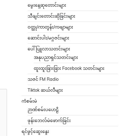
မွေးနေ့ဆုတောင်းများ
သီချင်းတောင်းဆိုခြင်းများ
ဝတ္ထု/ကာတွန်း/ကဗျာများ
ဆောင်းပါး/မဂ္ဂဇင်းများ
ပေါ်ပြူလာသတင်းများ
အနုပညာရှင်သတင်းများ
ထူးထူးခြားခြား Facebook သတင်းများ
သဇင် FM Radio
Tiktok ဆယ်လီများ
ကံစမ်းမဲ
ဉာဏ်စမ်းပဟေဠိ
ဖုန်းဘေလ်မဲဖောက်ခြင်း
ရင်ဖွင့်ဆွေးနွေး