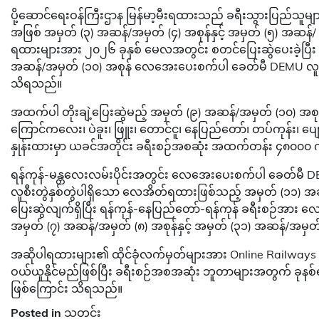
ပို့ဆောင်ရေးဝန်ကြီးဌာန မြန်မာ့မီးရထားသည် ခရီးသွားပြည်သူမျ
အဖြစ် အမှတ် (၃) အဆန်/အမှတ် (၄) အစုန်နှင့် အမှတ် (၅) အဆ
ရထားများအား ၂၀၂၆ ခုနှစ် မေလအတွင်း စတင်ပြေးဆွဲပေးခဲ့ပြီး 
အဆန်/အမှတ် (၁၀) အစုန် လေအေးပေးစက်ပါ ခေတ်မီ DEMU လူစီးအ
သိရသည်။
အထက်ပါ တိုးချဲ့ပြေးဆွဲမည့် အမှတ် (၉) အဆန်/အမှတ် (၁၀) အစု
ကြောင်ကလေး၊ ပဲခူး၊ ဖြူး၊ တောင်ငူ၊ နေပြည်တော်၊ တပ်ကုန်း၊ ပ
နှုန်းထားမှာ ယခင်အတိုင်း ခရီးစဉ်အစဆုံး အထက်တန်း ၄၈၀၀၀ က
ရန်ကုန်-မန္တလေးလမ်းပိုင်းအတွင်း လေအေးပေးစက်ပါ ခေတ်မ
လူစီးတွဲနှစ်တွဲပါရှိသော လေအိတ်ရထားဖြစ်သည့် အမှတ် (၁၁) အဆ
ပြေးဆွဲလျက်ရှိပြီး ရန်ကုန်-နေပြည်တော်-ရန်ကုန် ခရီးစဉ်အ
အမှတ် (၇) အဆန်/အမှတ် (၈) အစုန်နှင့် အမှတ် (၃၁) အဆန်/အမှ
အဆိုပါရထားများ၏ ထိုင်ခုံလက်မှတ်များအား Online Railways T
ဝယ်ယူနိုင်မည်ဖြစ်ပြီး ခရီးစဉ်အစအဆုံး ဘူတာများအတွက် ခုနစ
ဖြစ်ကြောင်း သိရသည်။
Posted in
သတင်း