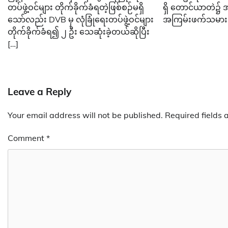
တပ်ဖွဲ့ဝင်များ တိုက်ခိုက်ခံရတဲ့ဖြစ်စဉ်မရှိ
ရှိ တောင်ယာတဲ၌ 
သော်လည်း DVB မှ လုံခြုံရေးတပ်ဖွဲ့ဝင်များ
အကြမ်းဖက်သမား 
တိုက်ခိုက်ခံရ၍ ၂ ဦး သေဆုံးခဲ့တယ်ဆိုပြီး
[…]
Leave a Reply
Your email address will not be published.
Required fields
Comment
*