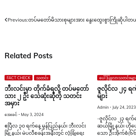
Post
Previous:
တပ်မတော်မိသားစုများအား နွေးထွေးစွာကြိုဆိုပါတယ
navigation
Related Posts
FACT CHECK
သတင်း
ပေါ်ပြူလာသတင်းမျာ
ဘီးလင်းမှာ တိုက်ခံရလို့ တပ်မတော်
ဇူလိုင်လ ၂၄ ရက
သား ၂ ဦး သေဆုံးဆိုတဲ့ သတင်း
များ
အမှား
Admin
July 24, 2023
အေးခင်
May 3, 2024
-ဇူလိုင်လ ၂၃ ရက်နေ
ဧပြီလ ၃၀ ရက်နေ့ မွန်ပြည်နယ်၊ ဘီးလင်း
ဆယ်မြို့နယ်၊ ဟိုပေ
မြို့နယ်၊ မဲပလီစခန်းအနီးတွင် လုံခြုံရေး
သော ဦးအိုက်စံ(၆၆