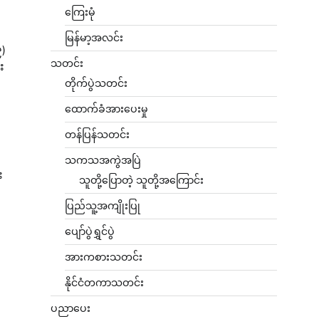
ကြေးမုံ
မြန်မာ့အလင်း
၉)
သတင်း
း
တိုက်ပွဲသတင်း
ထောက်ခံအားပေးမှု
တန်ပြန်သတင်း
သကသအကွဲအပြဲ
း
သူတို့ပြောတဲ့ သူတို့အကြောင်း
ပြည်သူ့အကျိုးပြု
ပျော်ပွဲရွှင်ပွဲ
အားကစားသတင်း
နိုင်ငံတကာသတင်း
ပညာပေး