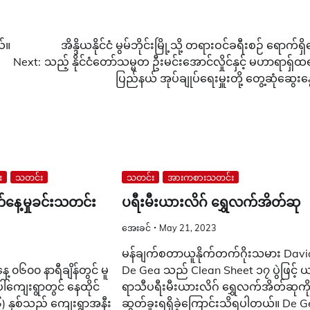
်။
အိန္ဒိယနိုင်ငံ မွမ်ဘိုင်းမြို့သို့ တရားဝင်ခရီးစဉ် ရောက်ရှ
Next:
သည့် နိုင်ငံတော်သမ္မတ ဦးမင်းအောင်လှိုင်နှင့် မဟာရာရှ်ထ
ပြည်နယ် အုပ်ချုပ်ရေးမှူးတို့ တွေ့ဆုံဆွေးနွ
း
သတင်း
သတင်း
အားကစားသတင်း
်နေ့မှုခင်းသတင်း
ပရီးမီးယားလိဂ် ရွှေလက်အိတ်ဆု
အေးခင်
May 21, 2023
မန်ချက်စတာယူနိုက်တက်ဂိုးသမား Davi
့ ၀၆၀၀ နာရီချိန်တွင် မူ
De Gea သည် Clean Sheet ၁၇ ပွဲဖြင့် 
ါ်ကျေးရွာတွင် နေထိုင်
ရာသီပရီးမီးယားလိဂ် ရွှေလက်အိတ်ဆုကိ
) နှစ်သည် ကျေးရွာအနီး
ဆွတ်ခူးရရှိခဲ့ကြောင်းသိရပါတယ်။ De 