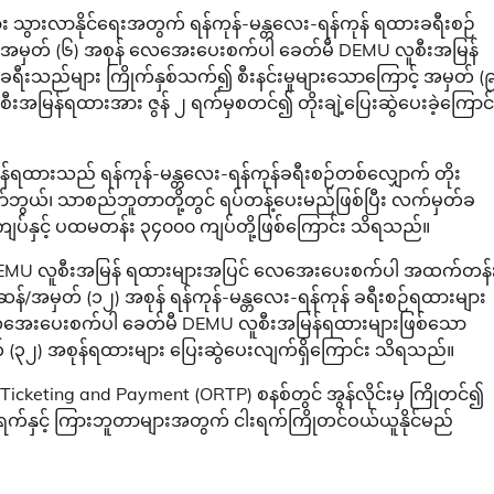
ား သွားလာနိုင်ရေးအတွက် ရန်ကုန်-မန္တလေး-ရန်ကုန် ရထားခရီးစဉ်
န်/ အမှတ် (၆) အစုန် လေအေးပေးစက်ပါ ခေတ်မီ DEMU လူစီးအမြန်
ခရီးသည်များ ကြိုက်နှစ်သက်၍ စီးနင်းမှုများသောကြောင့် အမှတ် (
မြန်ရထားအား ဇွန် ၂ ရက်မှစတင်၍ တိုးချဲ့ပြေးဆွဲပေးခဲ့ကြောင်
န်ရထားသည် ရန်ကုန်-မန္တလေး-ရန်ကုန်ခရီးစဉ်တစ်လျှောက် တိုး
ျော်ဘွယ်၊ သာစည်ဘူတာတို့တွင် ရပ်တန့်ပေးမည်ဖြစ်ပြီး လက်မှတ်ခ
ျပ်နှင့် ပထမတန်း ၃၄၀၀၀ ကျပ်တို့ဖြစ်ကြောင်း သိရသည်။
ီ DEMU လူစီးအမြန် ရထားများအပြင် လေအေးပေးစက်ပါ အထက်တန်
န်/အမှတ် (၁၂) အစုန် ရန်ကုန်-မန္တလေး-ရန်ကုန် ခရီးစဉ်ရထားများ
ား လေအေးပေးစက်ပါ ခေတ်မီ DEMU လူစီးအမြန်ရထားများဖြစ်သော
တ် (၃၂) အစုန်ရထားများ ပြေးဆွဲပေးလျက်ရှိကြောင်း သိရသည်။
icketing and Payment (ORTP) စနစ်တွင် အွန်လိုင်းမှ ကြိုတင်၍
်ရက်နှင့် ကြားဘူတာများအတွက် ငါးရက်ကြိုတင်ဝယ်ယူနိုင်မည်