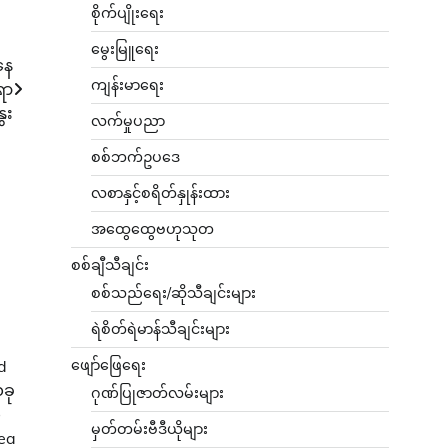
စိုက်ပျိုးရေး
မွေးမြူရေး
ိနေ
ကျန်းမာရေး
ရာ
ေး
လက်မှုပညာ
စစ်ဘက်ဥပဒေ
လစာနှင့်စရိတ်နှုန်းထား
အထွေထွေဗဟုသုတ
စစ်ချီသီချင်း
စစ်သည်ရေး/ဆိုသီချင်းများ
ရဲစိတ်ရဲမာန်သီချင်းများ
ဖျော်ဖြေရေး
d
ယခု
ဂုဏ်ပြုဇာတ်လမ်းများ
ု
မှတ်တမ်းဗီဒီယိုများ
Gea