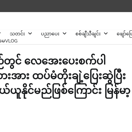
သတင်း
ပညာပေး
စစ်ချီသီချင်း
ဖျော်ဖ
ိုမေVLOG
းစဉ်တွင် လေအေးပေးစက်ပါ
ား ထပ်မံတိုးချဲ့ပြေးဆွဲပြီး
ယ်ယူနိုင်မည်ဖြစ်ကြောင်း မြန်မာ့