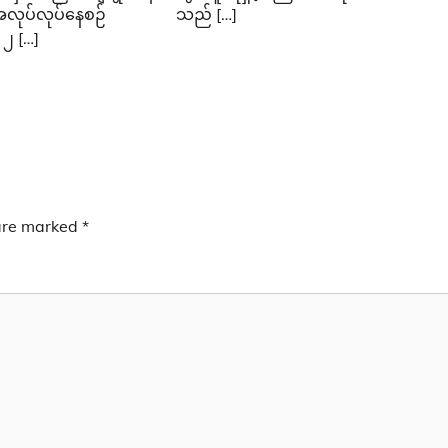
အလုပ်လုပ်နေစဉ်
သည် […]
၂ […]
 are marked
*