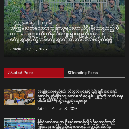
တိုက်ပွဲသတင်း
သတင်း
အကြမ်းဖက်သောင်းကျန်းသူများယာယီစိုးမိုးထားသည့် ဝိ
တုတ်ကျေးရွာ၊ တီးတိန်ယံကျေးရွာ၊ ရန်တိုင်းအောင်
ကျေးရွာနှင့် တွီဘန်ကျေးရွာတို့အားထပ်မံသိမ်းပိုက်ရရှိ
Admin
July 31, 2026
Latest Posts
Trending Posts
အမျိုးသားစည်းလုံးညီညွတ်ရေးနှင့်ငြိမ်းချမ်းရေးဖော်
ဆောင်မှုညှိနှိုင်းရေးကော်မတီနှင့် ရှမ်းပြည်တိုးတက် ရေး
ပါတီ(SSPP)တို့ တွေ့ဆုံဆွေးနွေး
Admin
August 8, 2026
နိုင်ငံတော်သမ္မတ ဦးမင်းအောင်လှိုင် ဦးဆောင်သည့်
မြန်မာအဆင့်မြင့်ကိုယ်စားလှယ်အဖွဲ့ ထိုင်းနိုင်ငံမှ