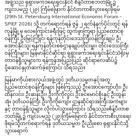
အဖွဲ့သည် ရုရှားဖက်ဒရေးရှင်းနိုင်ငံ စိန့်ပီတာစဘတ်မြို့၌
ကျင်းပမည့် (၂၉) ကြိမ်မြောက် နိုင်ငံတကာစီးပွားရေးဖိုရမ်
(29th St. Petersburg International Economic Forum –
SPIEF 2026) သို့ တက်ရောက်ရန် ဇွန် ၂ ရက်နံနက်ပိုင်းတွင် ရန်
ကုန်မြို့မှ လေကြောင်းခရီးဖြင့် ထွက်ခွာကြရာ ပြည်ထောင်စု
ဝန်ကြီး ဦးမြင့်ကြိုင်၊ ရန်ကုန်တိုင်းဒေသကြီးဝန်ကြီးချုပ် ဦး
အောင်နိုင်သူ၊ ရန်ကုန်တိုင်းစစ်ဌာနချုပ်တိုင်းမှူး၊ တိုင်းဒေသကြီး
ဝန်ကြီးများ၊ မြန်မာနိုင်ငံဆိုင်ရာ ရုရှားဖက်ဒရေးရှင်းနိုင်ငံသံရုံးမှ
တာဝန်ရှိသူများက ရန်ကုန်အပြည်ပြည် ဆိုင်ရာလေဆိပ်၌
ပို့ဆောင်နှုတ်ဆက်ခဲ့​ကြောင်း သိရသည်။
မြန်မာကိုယ်စားလှယ်အဖွဲ့တွင် ဒုတိယသမ္မတနှင့်အတူ
ပြည်ထောင်စုဝန်ကြီးများ ဖြစ်ကြသည့် ဦးအောင်ကျော်ဟိုး၊ ဦး
ထိန်လင်း၊ ဦးဆန်းဦး၊ ဦးကိုကိုလွင်၊ ဦးခင်မောင်စိုးနှင့် ဦးထွန်း
အုံ၊ ဒုတိယဝန်ကြီး ဦးကိုကိုကျော်၊ ဌာနဆိုင်ရာအကြီးအကဲများ
နှင့် တာဝန်ရှိသူများ လိုက်ပါသွား​ကြောင်း သိရသည်။စိန့်ပီတာစ
ဘတ်မြို့၌ ကျင်းပမည့် (၂၉)ကြိမ်မြောက် နိုင်ငံတကာစီးပွားရေး
ဖိုရမ်သို့တက်ရောက်ရန် ဒုတိယသမ္မတ ဦးညိုစော ရုရှားနိုင်ငံသို့
သွား​ရောက်