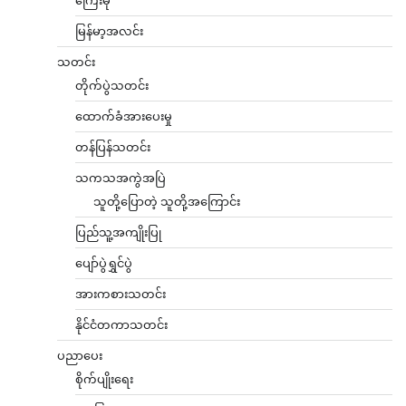
မြန်မာ့အလင်း
သတင်း
တိုက်ပွဲသတင်း
ထောက်ခံအားပေးမှု
တန်ပြန်သတင်း
သကသအကွဲအပြဲ
သူတို့ပြောတဲ့ သူတို့အကြောင်း
ပြည်သူ့အကျိုးပြု
ပျော်ပွဲရွှင်ပွဲ
အားကစားသတင်း
နိုင်ငံတကာသတင်း
ပညာပေး
စိုက်ပျိုးရေး