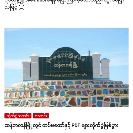
သဖြင့် […]
တိုက်ပွဲသတင်း
သတင်း
ထန်တလန်မြို့တွင် တပ်မတော်နှင့် PDF များတိုက်ပွဲဖြစ်ပွား