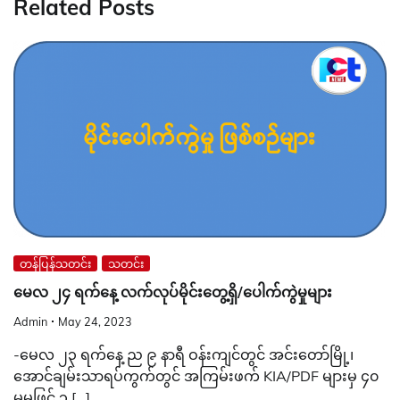
Related Posts
တန်ပြန်သတင်း
သတင်း
မေလ ၂၄ ရက်နေ့ လက်လုပ်မိုင်းတွေ့ရှိ/ပေါက်ကွဲမှုများ
Admin
May 24, 2023
-မေလ ၂၃ ရက်နေ့ ည ၉ နာရီ ဝန်းကျင်တွင် အင်းတော်မြို့၊
အောင်ချမ်းသာရပ်ကွက်တွင် အကြမ်းဖက် KIA/PDF များမှ ၄၀
မမဖြင့် ၃ […]