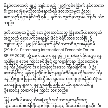
စိန့်ပီတာစဘတ်မြို့၌ ကျင်းပမည့် (၂၉)ကြိမ်မြောက် နိုင်ငံတကာ
စီးပွားရေးဖိုရမ်သို့တက်ရောက်ရန် ဒုတိယသမ္မတ ဦးညို
စောသည် ရုရှားနိုင်ငံသို့ ဇွန် ၂ ရက်က ထွက်ခွာသွား​ကြောင်း သိရ
သည်။
ဒုတိယသမ္မတ ဦးညိုစော ဦးဆောင်သည့် မြန်မာကိုယ်စားလှယ်
အဖွဲ့သည် ရုရှားဖက်ဒရေးရှင်းနိုင်ငံ စိန့်ပီတာစဘတ်မြို့၌
ကျင်းပမည့် (၂၉) ကြိမ်မြောက် နိုင်ငံတကာစီးပွားရေးဖိုရမ်
(29th St. Petersburg International Economic Forum –
SPIEF 2026) သို့ တက်ရောက်ရန် ဇွန် ၂ ရက်နံနက်ပိုင်းတွင် ရန်
ကုန်မြို့မှ လေကြောင်းခရီးဖြင့် ထွက်ခွာကြရာ ပြည်ထောင်စု
ဝန်ကြီး ဦးမြင့်ကြိုင်၊ ရန်ကုန်တိုင်းဒေသကြီးဝန်ကြီးချုပ် ဦး
အောင်နိုင်သူ၊ ရန်ကုန်တိုင်းစစ်ဌာနချုပ်တိုင်းမှူး၊ တိုင်းဒေသကြီး
ဝန်ကြီးများ၊ မြန်မာနိုင်ငံဆိုင်ရာ ရုရှားဖက်ဒရေးရှင်းနိုင်ငံသံရုံးမှ
တာဝန်ရှိသူများက ရန်ကုန်အပြည်ပြည် ဆိုင်ရာလေဆိပ်၌
ပို့ဆောင်နှုတ်ဆက်ခဲ့​ကြောင်း သိရသည်။
မြန်မာကိုယ်စားလှယ်အဖွဲ့တွင် ဒုတိယသမ္မတနှင့်အတူ
ပြည်ထောင်စုဝန်ကြီးများ ဖြစ်ကြသည့် ဦးအောင်ကျော်ဟိုး၊ ဦး