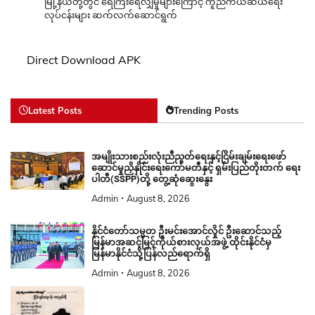
မြို့နယ်တို့တွင် ရေကြီးရေလျှံမှုများကြောင့် ကူညီကယ်ဆယ်ရေး
လုပ်ငန်းများ ဆက်လက်ဆောင်ရွက်
Direct Download APK
Latest Posts
Trending Posts
အမျိုးသားစည်းလုံးညီညွတ်ရေးနှင့်ငြိမ်းချမ်းရေးဖော်
ဆောင်မှုညှိနှိုင်းရေးကော်မတီနှင့် ရှမ်းပြည်တိုးတက် ရေး
ပါတီ(SSPP)တို့ တွေ့ဆုံဆွေးနွေး
Admin
August 8, 2026
နိုင်ငံတော်သမ္မတ ဦးမင်းအောင်လှိုင် ဦးဆောင်သည့်
မြန်မာအဆင့်မြင့်ကိုယ်စားလှယ်အဖွဲ့ ထိုင်းနိုင်ငံမှ
မြန်မာနိုင်ငံသို့ပြန်လည်ရောက်ရှိ
Admin
August 8, 2026