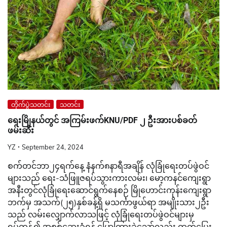
တိုက်ပွဲသတင်း
သတင်း
ရေးမြိုနယ်တွင် အကြမ်းဖက်KNU/PDF ၂ ဦးအားပစ်ခတ်
ဖမ်းဆီး
YZ
September 24, 2024
စက်တင်ဘာ၂၄ရက်နေ့ နံနက်၈နာရီအချိန် လုံခြုံရေးတပ်ဖွဲဝင်
များသည် ရေး-သံဖြူဇရပ်သွားကားလမ်း၊‌ မော့ကနင်ကျေးရွာ
အနီးတွင်လုံခြုံရေးဆောင်ရွက်နေစဉ် မြိုဟောင်းကုန်းကျေးရွာ
ဘက်မှ အသက်(၂၅)နှစ်ခန့်ရှိ မသင်္ကာဖွယ်ရာ အမျိုးသား၂ဦး
သည် လမ်းလျှောက်လာသဖြင့် လုံခြုံရေးတပ်ဖွဲဝင်များမှ
ရပ်တန့်၍ အစစ်ဆေးခံရန် ပြောကြားခဲ့သော်လည်း ထွက်ပြေး