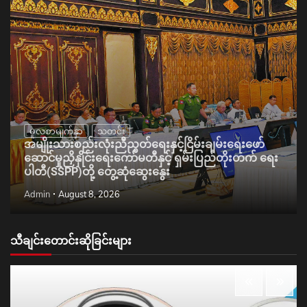
မူလစာမျက်နှာ
သတင်း
အမျိုးသားစည်းလုံးညီညွတ်ရေးနှင့်ငြိမ်းချမ်းရေးဖော်
ဆောင်မှုညှိနှိုင်းရေးကော်မတီနှင့် ရှမ်းပြည်တိုးတက် ရေး
ပါတီ(SSPP)တို့ တွေ့ဆုံဆွေးနွေး
Admin
August 8, 2026
သီချင်းတောင်းဆိုခြင်းများ