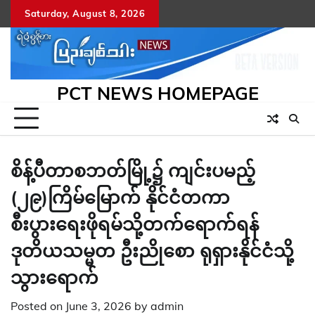
Skip
Saturday, August 8, 2026
to
content
PCT NEWS HOMEPAGE
စိန့်ပီတာစဘတ်မြို့၌ ကျင်းပမည့်
(၂၉)ကြိမ်မြောက် နိုင်ငံတကာ
စီးပွားရေးဖိုရမ်သို့တက်ရောက်ရန်
ဒုတိယသမ္မတ ဦးညိုစော ရုရှားနိုင်ငံသို့
သွား​ရောက်
Posted on
June 3, 2026
by
admin