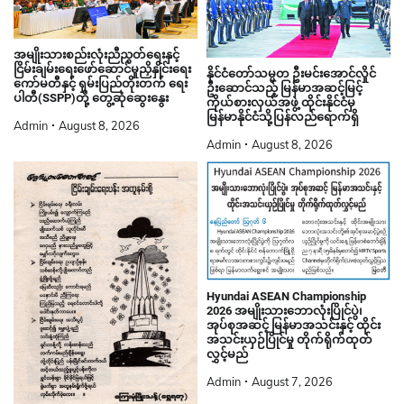
အမျိုးသားစည်းလုံးညီညွတ်ရေးနှင့်
ငြိမ်းချမ်းရေးဖော်ဆောင်မှုညှိနှိုင်းရေး
နိုင်ငံတော်သမ္မတ ဦးမင်းအောင်လှိုင်
ကော်မတီနှင့် ရှမ်းပြည်တိုးတက် ရေး
ဦးဆောင်သည့် မြန်မာအဆင့်မြင့်
ပါတီ(SSPP)တို့ တွေ့ဆုံဆွေးနွေး
ကိုယ်စားလှယ်အဖွဲ့ ထိုင်းနိုင်ငံမှ
မြန်မာနိုင်ငံသို့ပြန်လည်ရောက်ရှိ
Admin
August 8, 2026
Admin
August 8, 2026
Hyundai ASEAN Championship
2026 အမျိုးသားဘောလုံးပြိုင်ပွဲ၊
အုပ်စုအဆင့် မြန်မာအသင်းနှင့် ထိုင်း
အသင်းယှဉ်ပြိုင်မှု တိုက်ရိုက်ထုတ်
လွှင့်မည်
Admin
August 7, 2026