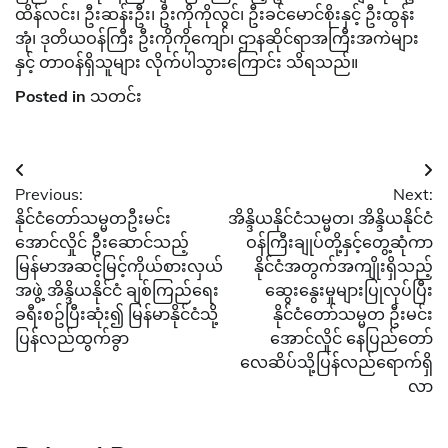
ထိန်လင်း၊ ဦးဆန်းဦး၊ ဦးကိုကိုလွင်၊ ဦးခင်မောင်စိုးနှင့် ဦးထွန်း
အုံ၊ ဒုတိယဝန်ကြီး ဦးကိုကိုကျော်၊ ဌာနဆိုင်ရာအကြီးအကဲများ
နှင့် တာဝန်ရှိသူများ လိုက်ပါသွား​ကြောင်း သိရသည်။
Posted in
သတင်း
Post
Previous:
Next:
navigation
နိုင်ငံ​တော်သမ္မတဦးမင်း​
အိန္ဒိယနိုင်ငံသမ္မတ၊ အိန္ဒိယနိုင်ငံ
အောင်လှိုင် ဦး​ဆောင်သည့်
ဝန်ကြီးချုပ်တို့နှင့်တွေ့ဆုံကာ
မြန်မာအဆင့်မြင့်ကိုယ်စားလှယ်
နိုင်ငံအတွက်အကျိုးရှိသည့်
အဖွဲ့ အိန္ဒိယနိုင်ငံ ချစ်ကြည်​ရေး
ဆွေးနွေးမှုများပြုလုပ်ပြီး
ခရီးစဥ်ပြီးဆုံး၍ မြန်မာနိုင်ငံသို့
နိုင်ငံတော်သမ္မတ ဦးမင်း
ပြန်လည်ထွက်ခွာ
အောင်လှိုင် နေပြည်တော်
လေဆိပ်သို့ပြန်လည်ရောက်ရှိ
လာ