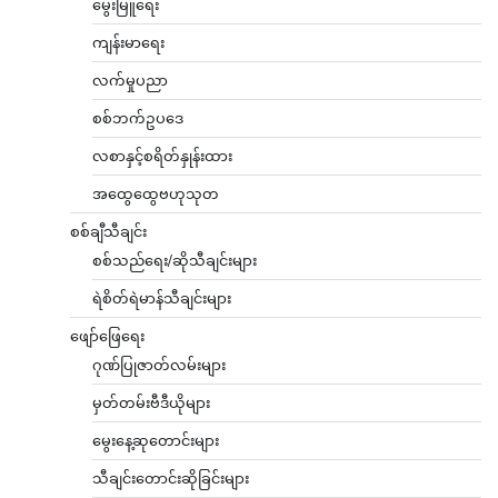
မွေးမြူရေး
ကျန်းမာရေး
လက်မှုပညာ
စစ်ဘက်ဥပဒေ
လစာနှင့်စရိတ်နှုန်းထား
အထွေထွေဗဟုသုတ
စစ်ချီသီချင်း
စစ်သည်ရေး/ဆိုသီချင်းများ
ရဲစိတ်ရဲမာန်သီချင်းများ
ဖျော်ဖြေရေး
ဂုဏ်ပြုဇာတ်လမ်းများ
မှတ်တမ်းဗီဒီယိုများ
မွေးနေ့ဆုတောင်းများ
သီချင်းတောင်းဆိုခြင်းများ