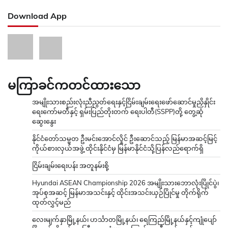
Download App
မကြာခင်ကတင်ထားသော
အမျိုးသားစည်းလုံးညီညွတ်ရေးနှင့်ငြိမ်းချမ်းရေးဖော်ဆောင်မှုညှိနှိုင်း
ရေးကော်မတီနှင့် ရှမ်းပြည်တိုးတက် ရေးပါတီ(SSPP)တို့ တွေ့ဆုံ
ဆွေးနွေး
နိုင်ငံတော်သမ္မတ ဦးမင်းအောင်လှိုင် ဦးဆောင်သည့် မြန်မာအဆင့်မြင့်
ကိုယ်စားလှယ်အဖွဲ့ ထိုင်းနိုင်ငံမှ မြန်မာနိုင်ငံသို့ပြန်လည်ရောက်ရှိ
ငြိမ်းချမ်းရေးပန်း အတူနမ်းစို့
Hyundai ASEAN Championship 2026 အမျိုးသားဘောလုံးပြိုင်ပွဲ၊
အုပ်စုအဆင့် မြန်မာအသင်းနှင့် ထိုင်းအသင်းယှဉ်ပြိုင်မှု တိုက်ရိုက်
ထုတ်လွှင့်မည်
လေးမျက်နှာမြို့နယ်၊ ဟင်္သာတမြို့နယ်၊ ရေကြည်မြို့နယ်နှင့်ကျုံပျော်