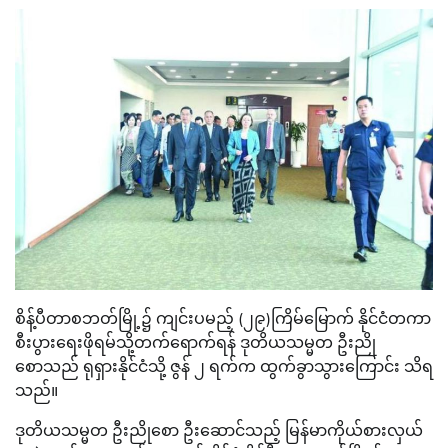
စိန့်ပီတာစဘတ်မြို့၌ ကျင်းပမည့် (၂၉)ကြိမ်မြောက် နိုင်ငံတကာ
စီးပွားရေးဖိုရမ်သို့တက်ရောက်ရန် ဒုတိယသမ္မတ ဦးညို
စောသည် ရုရှားနိုင်ငံသို့ ဇွန် ၂ ရက်က ထွက်ခွာသွား​ကြောင်း သိရ
သည်။
ဒုတိယသမ္မတ ဦးညိုစော ဦးဆောင်သည့် မြန်မာကိုယ်စားလှယ်