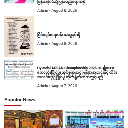
မြန်မာနိုင်ငံသို့ပြန်လည်ရောက်ရှိ
Admin
August 8, 2026
ငြိမ်းချမ်းရေးပန်း အတူနမ်းစို့
Admin
August 8, 2026
Hyundai ASEAN Championship 2026 အမျိုးသား
ဘောလုံးပြိုင်ပွဲ၊ အုပ်စုအဆင့် မြန်မာအသင်းနှင့် ထိုင်း
အသင်းယှဉ်ပြိုင်မှု တိုက်ရိုက်ထုတ်လွှင့်မည်
Admin
August 7, 2026
Popular News