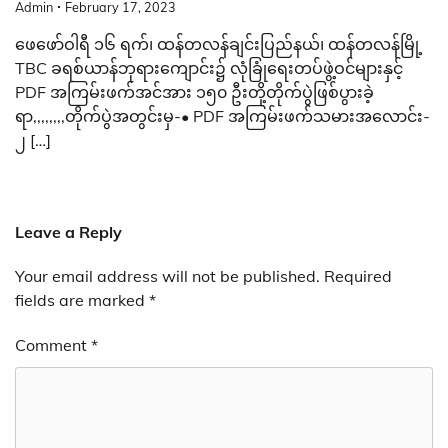
Admin
February 17, 2023
ဖေဖော်ဝါရီ ၁၆ ရက်၊ ထန်တလန်ချင်းပြည်နယ်၊ ထန်တလန်မြို့
TBC ခရစ်ယာန်ဘုရားကျောင်း၌ လုံခြုံရေးတပ်ဖွဲ့ဝင်များနှင့်
PDF အကြမ်းဖက်အင်အား ၁၅၀ ဦးတို့တိုက်ပွဲဖြစ်ပွားခဲ့
ရာ,,,,,,,,တိုက်ပွဲအတွင်းမှ-• PDF အကြမ်းဖက်သမားအလောင်း-
၂ […]
Leave a Reply
Your email address will not be published.
Required
fields are marked
*
Comment
*