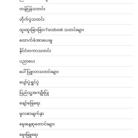
တန်ပြန်သတင်း
တိုက်ပွဲသတင်း
ထူးထူးခြားခြား Facebook သတင်းများ
ထောက်ခံအားပေးမှု
နိုင်ငံတကာသတင်း
ပညာပေး
ပေါ်ပြူလာသတင်းများ
ပျော်ပွဲရွှင်ပွဲ
ပြည်သူ့အကျိုးပြု
ဖျော်ဖြေရေး
မူလစာမျက်နှာ
မွေးနေ့ဆုတောင်းများ
မွေးမြူရေး