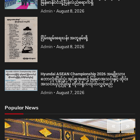
မြန်မာနိုင်ငံသို့ပြန်လည်ရောက်ရှိ
Admin
August 8, 2026
ငြိမ်းချမ်းရေးပန်း အတူနမ်းစို့
Admin
August 8, 2026
Hyundai ASEAN Championship 2026 အမျိုးသား
ဘောလုံးပြိုင်ပွဲ၊ အုပ်စုအဆင့် မြန်မာအသင်းနှင့် ထိုင်း
အသင်းယှဉ်ပြိုင်မှု တိုက်ရိုက်ထုတ်လွှင့်မည်
Admin
August 7, 2026
Popular News