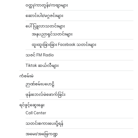
ဝတ္ထု/ကာတွန်း/ကဗျာများ
ဆောင်းပါး/မဂ္ဂဇင်းများ
ပေါ်ပြူလာသတင်းများ
အနုပညာရှင်သတင်းများ
ထူးထူးခြားခြား Facebook သတင်းများ
သဇင် FM Radio
Tiktok ဆယ်လီများ
ကံစမ်းမဲ
ဉာဏ်စမ်းပဟေဠိ
ဖုန်းဘေလ်မဲဖောက်ခြင်း
ရင်ဖွင့်ဆွေးနွေး
Call Center
သတင်းစကားပေးပို့ရန်
အမေး/အဖြေကဏ္ဍ