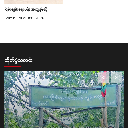
ငြိမ်းချမ်းရေးပန်း အတူနမ်းစို့
Admin
August 8, 2026
တိုက်ပွဲသတင်း