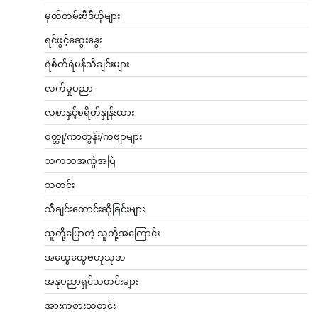
မှတ်တမ်းဗီဒီယိုများ
ရင်ဖွင့်ဆွေးနွေး
ရဲစိတ်ရဲမန်သီချင်းများ
လက်မှုပညာ
လစာနှင့်စရိတ်နှုန်းထား
ဝတ္ထု/ကာတွန်း/ကဗျာများ
သကသအကွဲအပြဲ
သတင်း
သီချင်းတောင်းဆိုခြင်းများ
သူတို့ပြောတဲ့ သူတို့အကြောင်း
အထွေထွေဗဟုသုတ
အနုပညာရှင်သတင်းများ
အားကစားသတင်း