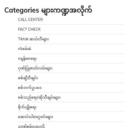
Categories များကဏ္ဍအလိုက်
CALL CENTER
FACT CHECK
Tiktok ဆယ်လီများ
ကံစမ်းမဲ
ကျန်းမာရေး
ဂုဏ်ပြုဇာတ်လမ်းများ
စစ်ချီသီချင်း
စစ်ဘက်ဥပဒေ
စစ်သည်ရေး/ဆိုသီချင်းများ
စိုက်ပျိုးရေး
ဆောင်းပါး/မဂ္ဂဇင်းများ
ဉာဏ်စမ်းပဟေဠိ