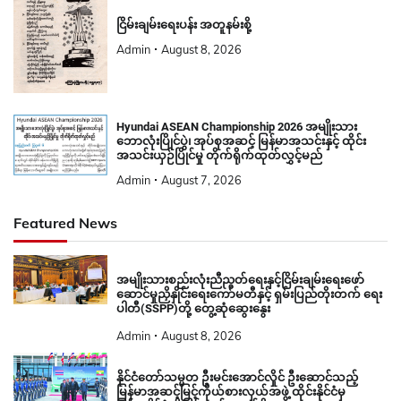
ငြိမ်းချမ်းရေးပန်း အတူနမ်းစို့
Admin
August 8, 2026
Hyundai ASEAN Championship 2026 အမျိုးသား
ဘောလုံးပြိုင်ပွဲ၊ အုပ်စုအဆင့် မြန်မာအသင်းနှင့် ထိုင်း
အသင်းယှဉ်ပြိုင်မှု တိုက်ရိုက်ထုတ်လွှင့်မည်
Admin
August 7, 2026
Featured News
အမျိုးသားစည်းလုံးညီညွတ်ရေးနှင့်ငြိမ်းချမ်းရေးဖော်
ဆောင်မှုညှိနှိုင်းရေးကော်မတီနှင့် ရှမ်းပြည်တိုးတက် ရေး
ပါတီ(SSPP)တို့ တွေ့ဆုံဆွေးနွေး
Admin
August 8, 2026
နိုင်ငံတော်သမ္မတ ဦးမင်းအောင်လှိုင် ဦးဆောင်သည့်
မြန်မာအဆင့်မြင့်ကိုယ်စားလှယ်အဖွဲ့ ထိုင်းနိုင်ငံမှ