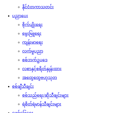
နိုင်ငံတကာသတင်း
ပညာပေး
စိုက်ပျိုးရေး
မွေးမြူရေး
ကျန်းမာရေး
လက်မှုပညာ
စစ်ဘက်ဥပဒေ
လစာနှင့်စရိတ်နှုန်းထား
အထွေထွေဗဟုသုတ
စစ်ချီသီချင်း
စစ်သည်ရေး/ဆိုသီချင်းများ
ရဲစိတ်ရဲမာန်သီချင်းများ
ဖျော်ဖြေရေး