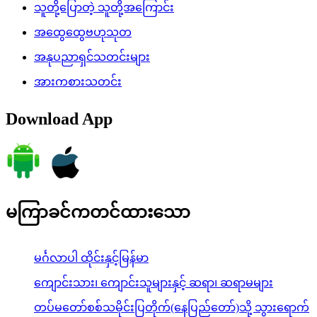
သူတို့ပြောတဲ့ သူတို့အကြောင်း
အထွေထွေဗဟုသုတ
အနုပညာရှင်သတင်းများ
အားကစားသတင်း
Download App
မကြာခင်ကတင်ထားသော
မင်္ဂလာပါ ထိုင်းနှင့်မြန်မာ
ကျောင်းသား၊ ကျောင်းသူများနှင့် ဆရာ၊ ဆရာမများ
တပ်မတော်စစ်သမိုင်းပြတိုက်(နေပြည်တော်)သို့ သွားရောက်