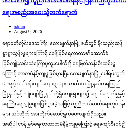
ပတ်သက်၍ ကူညီကယ်ဆယ်ရေးနှင့် ပြန်လည်ထူထောင်
ရေးအစည်းအဝေးသို့တက်ရောက်
admin
August 9, 2026
ဧရာဝတီတိုင်းဒေသကြီး၊ လေးမျက်နှာမြို့နယ်တွင် မိုးသည်းထန်
စွာရွာသွန်းမှုများကြောင့် ငဝန်မြစ်ရေကာတာ၏အောက်ခံ
မြစ်ကျိုးအင်းသဲကြောမှထူးပေါက်၍ ရေဖြတ်သန်းစီးဆင်းမှု
ကြောင့် တာတမံနိမ့်ကျမှုဖြစ်ပွားပြီး လေးမျက်နှာမြို့ပေါ်ရပ်ကွက်
များနှင့် ပတ်ဝန်းကျင်ကျေးရွာများ၊ ဟင်္သာတမြို့နယ်၊ ရေကြည်
မြို့နယ်နှင့်ကျုံပျော်မြို့နယ်တို့ရှိကျေးရွာများ၌ ရေဝင်ရောက်မှုနှင့်
ရေကြီးရေလျှံမှုများဖြစ်ပွားခဲ့သဖြင့် ကူညီကယ်ဆယ်ရေးလုပ်ငန်း
များ အင်တိုက် အားတိုက်ဆောင်ရွက်ပေးလျက်ရှိသည်။
အဆိုပါ ငဝန်မြစ်ရေကာတာတမံနိမ့်ကျမှုကြောင့် ရေကျော်စီးဝင်၍