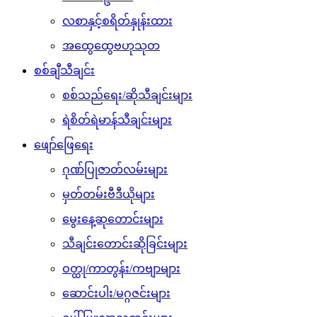
လစာနှင့်စရိတ်နှုန်းထား
အထွေထွေဗဟုသုတ
စစ်ချီသီချင်း
စစ်သည်ရေး/ဆိုသီချင်းများ
ရဲစိတ်ရဲမာန်သီချင်းများ
ဖျော်ဖြေရေး
ဂုဏ်ပြုဇာတ်လမ်းများ
မှတ်တမ်းဗီဒီယိုများ
မွေးနေ့ဆုတောင်းများ
သီချင်းတောင်းဆိုခြင်းများ
ဝတ္ထု/ကာတွန်း/ကဗျာများ
ဆောင်းပါး/မဂ္ဂဇင်းများ