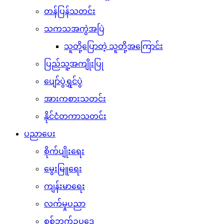
တန်ပြန်သတင်း
သကသအကွဲအပြဲ
သူတို့ပြောတဲ့ သူတို့အကြောင်း
ပြည်သူ့အကျိုးပြု
ပျော်ပွဲရွှင်ပွဲ
အားကစားသတင်း
နိုင်ငံတကာသတင်း
ပညာပေး
စိုက်ပျိုးရေး
မွေးမြူရေး
ကျန်းမာရေး
လက်မှုပညာ
စစ်ဘက်ဥပဒေ