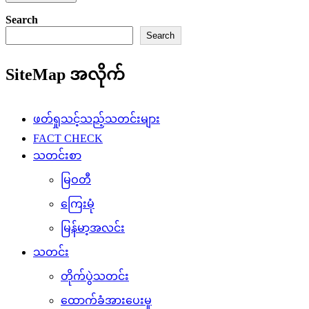
Search
Search
SiteMap အလိုက်
ဖတ်ရှုသင့်သည့်သတင်းများ
FACT CHECK
သတင်းစာ
မြဝတီ
ကြေးမုံ
မြန်မာ့အလင်း
သတင်း
တိုက်ပွဲသတင်း
ထောက်ခံအားပေးမှု