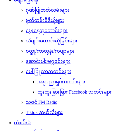
ဂုဏ်ပြုဇာတ်လမ်းများ
မှတ်တမ်းဗီဒီယိုများ
မွေးနေ့ဆုတောင်းများ
သီချင်းတောင်းဆိုခြင်းများ
ဝတ္ထု/ကာတွန်း/ကဗျာများ
ဆောင်းပါး/မဂ္ဂဇင်းများ
ပေါ်ပြူလာသတင်းများ
အနုပညာရှင်သတင်းများ
ထူးထူးခြားခြား Facebook သတင်းများ
သဇင် FM Radio
Tiktok ဆယ်လီများ
ကံစမ်းမဲ