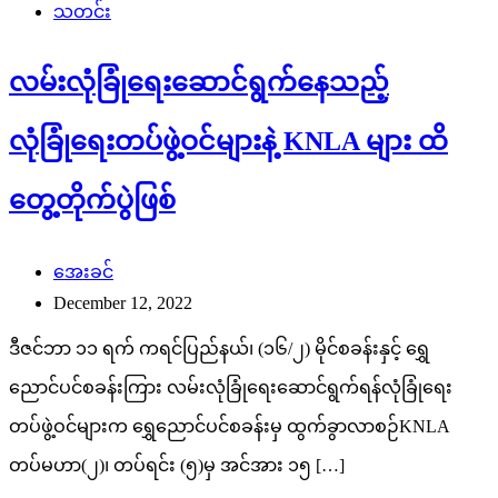
သတင်း
လမ်းလုံခြုံရေးဆောင်ရွက်နေသည့်
လုံခြုံရေးတပ်ဖွဲ့ဝင်များနဲ့ KNLA များ ထိ
တွေ့တိုက်ပွဲဖြစ်
အေးခင်
December 12, 2022
ဒီဇင်ဘာ ၁၁ ရက် ကရင်ပြည်နယ်၊ (၁၆/၂) မိုင်စခန်းနှင့် ရွှေ
ညောင်ပင်စခန်းကြား လမ်းလုံခြုံရေးဆောင်ရွက်ရန်လုံခြုံရေး
တပ်ဖွဲ့ဝင်များက ရွှေညောင်ပင်စခန်းမှ ထွက်ခွာလာစဉ်KNLA
တပ်မဟာ(၂)၊ တပ်ရင်း (၅)မှ အင်အား ၁၅ […]