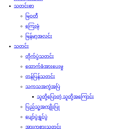
သတင်းစာ
မြဝတီ
ကြေးမုံ
မြန်မာ့အလင်း
သတင်း
တိုက်ပွဲသတင်း
ထောက်ခံအားပေးမှု
တန်ပြန်သတင်း
သကသအကွဲအပြဲ
သူတို့ပြောတဲ့ သူတို့အကြောင်း
ပြည်သူ့အကျိုးပြု
ပျော်ပွဲရွှင်ပွဲ
အားကစားသတင်း