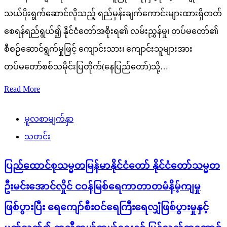
သယ်ပိုးရွက်ဆောင်လိုသည့် ရည်မှန်းချက်ကောင်းများထားရှိတတ်
စေရန်ရည်ရွယ်၍ နိုင်ငံတော်အစိုးရ၏ လမ်းညွှန်မှု၊ တပ်မတော်၏
စီစဉ်ဆောင်ရွက်မှုဖြင့် ကျောင်းသား၊ ကျောင်းသူများအား
တပ်မတော်စစ်သမိုင်းပြတိုက်(နေပြည်တော်)သို့…
Read More
မူလစာမျက်နှာ
သတင်း
ပြည်ထောင်စုသမ္မတမြန်မာနိုင်ငံတော် နိုင်ငံတော်သမ္မတ
ဦးမင်းအောင်လှိုင် ငဝန်မြစ်ရေကာတာတမံနိမ့်ကျမှု
ဖြစ်ပွားပြီး ရေကျော်စီးဝင်ရေကြီးရေလျှံဖြစ်ပွားမှုနှင့်