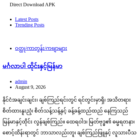
Direct Download APK
Latest Posts
Trending Posts
ဝတ္ထု/ကာတွန်း/ကဗျာများ
မင်္ဂလာပါ ထိုင်းနှင့်မြန်မာ
admin
August 9, 2026
နိုင်ငံအချင်းချင်း၊ ချစ်ကြည်ရင်းတွင် ရင်တွင်းမှာရှိ၊ အသိတရား
စိတ်ထားနူးညံ့၊ စိတ်သန့်သန့်နှင့် ခန့်ခန့်ထည်ထည် နေကြသည်
မြန်မာနှင့်ထိုင်း လွန်ချစ်ကြည်။ ထေရဝါဒ၊ မြတ်ဗုဒ္ဓ၏ ဓမ္မရတနာ၊
စောင့်ထိန်းရာတွင် ဘာသာလည်းတူ၊ ချစ်ကြည်ဖြူနှင့် လူသားပီသ