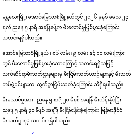
မန္တလေးမြို့၊ အောင်မြေသာစံမြို့နယ်တွင် ၂၀၂၆ ခုနှစ် မေလ ၂၄
ရက် ညနေ ၅ နာရီ အချိန်ခန့်က မီးလောင်မှုဖြစ်ပွားခဲ့ကြောင်း
သတင်းရရှိပါသည်။
အောင်မြေသာစံမြို့နယ် ၊ ၈၆ လမ်း၊ ၉ လမ်း နှင့် ၁၁ လမ်းကြား
တွင် မီးလောင်မှုဖြစ်ပွားခဲ့သောကြောင့် သတင်းရရှိသဖြင့်
သက်ဆိုင်ရာမီးသတ်ဌာနများမှ မီးငြိမ်းသတ်ယာဉ်များနှင့် မီးသတ်
တပ်ဖွဲ့ဝင်များက ထွက်ခွာငြှိမ်းသတ်ခဲ့ကြောင်း သိရှိရပါသည်။
မီးလောင်မှုအား ညနေ ၅ နာရီ ၂၀ မိနစ် အချိန် မီးထိန်းနိုင်ပြီး
ညနေ ၅ နာရီ ၃၀ မိနစ် အချိန် မီးငြိမ်းနိုင်ခဲ့ကြောင်း မြန်မာနိုင်ငံ
မီးသတ်ဌာနမှ သတင်းရရှိပါသည်။