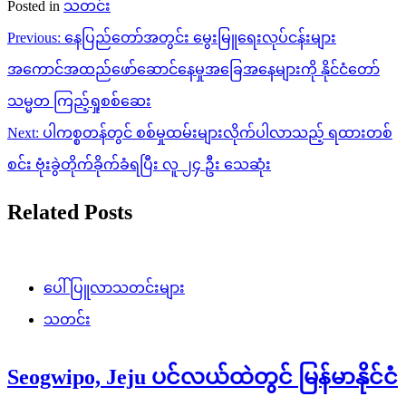
Posted in
သတင်း
Post
Previous:
နေပြည်တော်အတွင်း မွေးမြူရေးလုပ်ငန်းများ
navigation
အကောင်အထည်ဖော်ဆောင်နေမှုအခြေအနေများကို နိုင်ငံတော်
သမ္မတ ကြည့်ရှုစစ်ဆေး
Next:
ပါကစ္စတန်တွင် စစ်မှုထမ်းများလိုက်ပါလာသည့် ရထားတစ်
စင်း ဗုံးခွဲတိုက်ခိုက်ခံရပြီး လူ ၂၄ ဦး သေဆုံး
Related Posts
ပေါ်ပြူလာသတင်းများ
သတင်း
Seogwipo, Jeju ပင်လယ်ထဲတွင် မြန်မာနိုင်ငံ