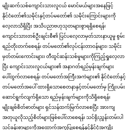
မျိုးဆက်သစ်ကျောင်းသားလူငယ် မောင်မယ်များအနေဖြင့်
နိုင်ငံတော်၏သမိုင်းနှင့်တပ်မတော်၏ သမိုင်းကြောင်းများကို
လေ့လာသိရှိပြီး အသိပညာဗဟုသုတများစွာရရှိစေရန်၊
ကျောင်းသားတစ်ဦးချင်းစီ၏ ပြင်ပလေ့လာမှတ်သားနာယူမှု စွမ်း
ရည်တိုးတက်စေရန်၊ တပ်မတော်၏လုပ်ငန်းတာဝန်များ၊ သမိုင်း
မှတ်တမ်းကောင်းများ၊ တီထွင်ဆန်းသစ်မှုများကိုကြည့်ရှုလေ့လာ
ပြီး ကျောင်းသားလူငယ်များ၏ အနာဂတ်ရည်မှန်းချက်များ
ပေါ်ထွက်လာစေရန်၊ တပ်မတော်အကြီးအကဲများ၏ နိုင်ငံတော်နှင့်
တပ်မတော်အပေါ် ထားရှိသောစေတနာနှင့်တပ်မတော်မှ ကြိုးပမ်း
ဆောင်ရွက်လျက်ရှိသော ရည်မှန်းချက်များကိုသိရှိစေရန်၊
မျိုးချစ်စိတ်ဓာတ်များ ရှင်သန်ထက်မြက်လာစေပြီး အားကျ
အတုယူလိုသည့်စိတ်များဖြစ်ပေါ်လာစေရန်၊ သင်ရိုးညွှန်းတမ်းပါ
သင်ခန်းစာများကိုအထောက်အကူပြုစေရန်နှင့်နိုင်ငံ့အကျိုး