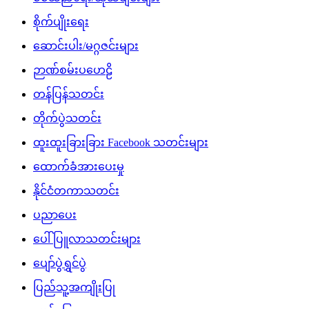
စိုက်ပျိုးရေး
ဆောင်းပါး/မဂ္ဂဇင်းများ
ဉာဏ်စမ်းပဟေဠိ
တန်ပြန်သတင်း
တိုက်ပွဲသတင်း
ထူးထူးခြားခြား Facebook သတင်းများ
ထောက်ခံအားပေးမှု
နိုင်ငံတကာသတင်း
ပညာပေး
ပေါ်ပြူလာသတင်းများ
ပျော်ပွဲရွှင်ပွဲ
ပြည်သူ့အကျိုးပြု