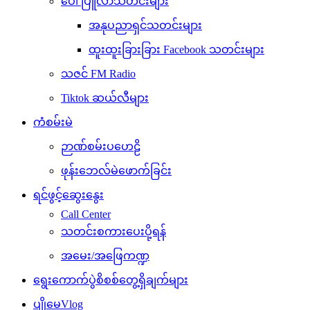
ပေါ်ပြူလာသတင်းများ
အနုပညာရှင်သတင်းများ
ထူးထူးခြားခြား Facebook သတင်းများ
သဇင် FM Radio
Tiktok ဆယ်လီများ
ကံစမ်းမဲ
ဉာဏ်စမ်းပဟေဠိ
ဖုန်းဘေလ်မဲဖောက်ခြင်း
ရင်ဖွင့်ဆွေးနွေး
Call Center
သတင်းစကားပေးပို့ရန်
အမေး/အဖြေကဏ္ဍ
ရွေးကောက်ပွဲစိစစ်တွေ့ရှိချက်များ
ပျိုမေVlog