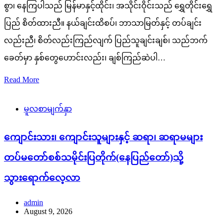
စွာ၊ နေကြပါသည် မြန်မာနှင့်ထိုင်း၊ အသိုင်းဝိုင်းသည် ရွှေတိုင်းရွှေ
ပြည် စိတ်ထားညီ။ နယ်ချင်းထိစပ်၊ ဘာသာမြတ်နှင့် တပ်ချင်း
လည်းညီ၊ စိတ်လည်းကြည်လျက် ပြည်သူချင်းချစ်၊ သည်ဘက်
ခေတ်မှာ နှစ်တွေဟောင်းလည်း၊ ချစ်ကြည်ဆဲပါ…
Read More
မူလစာမျက်နှာ
ကျောင်းသား၊ ကျောင်းသူများနှင့် ဆရာ၊ ဆရာမများ
တပ်မတော်စစ်သမိုင်းပြတိုက်(နေပြည်တော်)သို့
သွားရောက်လေ့လာ
admin
August 9, 2026