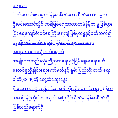
လေ့လာ
ပြည်ထောင်စုသမ္မတမြန်မာနိုင်ငံတော် နိုင်ငံတော်သမ္မတ
ဦးမင်းအောင်လှိုင် ငဝန်မြစ်ရေကာတာတမံနိမ့်ကျမှုဖြစ်ပွား
ပြီး ရေကျော်စီးဝင်ရေကြီးရေလျှံဖြစ်ပွားမှုနှင့်ပတ်သက်၍
ကူညီကယ်ဆယ်ရေးနှင့် ပြန်လည်ထူထောင်ရေး
အစည်းအဝေးသို့တက်ရောက်
အမျိုးသားစည်းလုံးညီညွတ်ရေးနှင့်ငြိမ်းချမ်းရေးဖော်
ဆောင်မှုညှိနှိုင်းရေးကော်မတီနှင့် ရှမ်းပြည်တိုးတက် ရေး
ပါတီ(SSPP)တို့ တွေ့ဆုံဆွေးနွေး
နိုင်ငံတော်သမ္မတ ဦးမင်းအောင်လှိုင် ဦးဆောင်သည့် မြန်မာ
အဆင့်မြင့်ကိုယ်စားလှယ်အဖွဲ့ ထိုင်းနိုင်ငံမှ မြန်မာနိုင်ငံသို့
ပြန်လည်ရောက်ရှိ