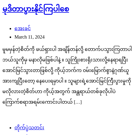
မုဒိတာပွားနိုင်ကြပါစေ
အေးခင်
March 11, 2024
မူမမှန်တဲ့စိတ်ကို ဖယ်ရှားပါ အချိန်တန်လို့ တောက်ပသွားကြတာပါ
ဘယ်သူကိုမှ မနာလိုမဖြစ်ပါနဲ့ ။ သူကြိုးစား‌ရိုးသားလို့နေရာရပြီး
အောင်မြင်သွားတာဖြစ်လို့ ကိုယ့်ဘက်က ၀မ်းမြောက်စွာနဲ့ဂုဏ်ယူ
အားကျပြီးတော့ နေပေးရမှာပါ ။ သူများရဲ့အောင်မြင်ကြီးပွားမှုကို
မလိုလားတဲ့စိတ်ဟာ ကိုယ့်အတွက် အန္တရာယ်တစ်ခုလိုပါပဲ
ကြောက်စရာအရမ်းကောင်းပါတယ် […]
တိုက်ပွဲသတင်း