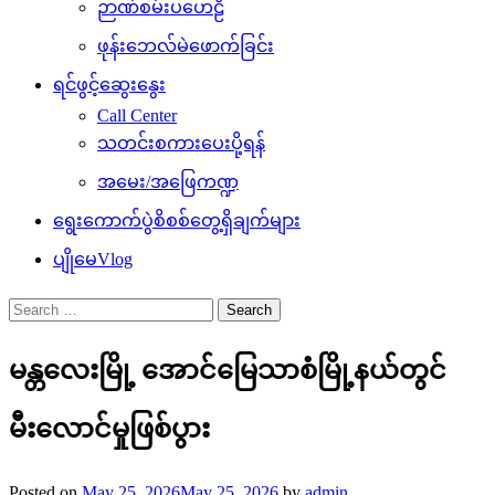
ဉာဏ်စမ်းပဟေဠိ
ဖုန်းဘေလ်မဲဖောက်ခြင်း
ရင်ဖွင့်ဆွေးနွေး
Call Center
သတင်းစကားပေးပို့ရန်
အမေး/အဖြေကဏ္ဍ
ရွေးကောက်ပွဲစိစစ်တွေ့ရှိချက်များ
ပျိုမေVlog
Search
for:
မန္တလေးမြို့ အောင်မြေသာစံမြို့နယ်တွင်
မီးလောင်မှုဖြစ်ပွား
Posted on
May 25, 2026
May 25, 2026
by
admin