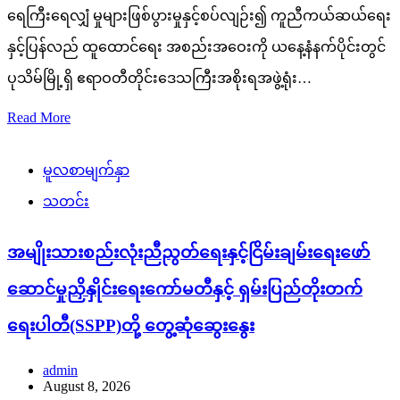
ရေကြီးရေလျှံ မှုများဖြစ်ပွားမှုနှင့်စပ်လျဉ်း၍ ကူညီကယ်ဆယ်ရေး
နှင့်ပြန်လည် ထူထောင်ရေး အစည်းအဝေးကို ယနေ့နံနက်ပိုင်းတွင်
ပုသိမ်မြို့ရှိ ဧရာဝတီတိုင်းဒေသကြီးအစိုးရအဖွဲ့ရုံး…
Read More
မူလစာမျက်နှာ
သတင်း
အမျိုးသားစည်းလုံးညီညွတ်ရေးနှင့်ငြိမ်းချမ်းရေးဖော်
ဆောင်မှုညှိနှိုင်းရေးကော်မတီနှင့် ရှမ်းပြည်တိုးတက်
ရေးပါတီ(SSPP)တို့ တွေ့ဆုံဆွေးနွေး
admin
August 8, 2026