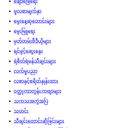
ဖျော်ဖြေရေး
မူလစာမျက်နှာ
မွေးနေ့ဆုတောင်းများ
မွေးမြူရေး
မှတ်တမ်းဗီဒီယိုများ
ရင်ဖွင့်ဆွေးနွေး
ရဲစိတ်ရဲမန်သီချင်းများ
လက်မှုပညာ
လစာနှင့်စရိတ်နှုန်းထား
ဝတ္ထု/ကာတွန်း/ကဗျာများ
သကသအကွဲအပြဲ
သတင်း
သီချင်းတောင်းဆိုခြင်းများ