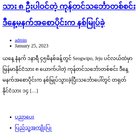
သား ၈ ဦးပါဝင်တဲ့ ကုန်တင်သင်္ဘောတစ်စင်း
ဒီနေ့မနက်အစောပိုင်းက နစ်မြုပ်ခဲ့
admin
January 25, 2023
ယနေ့ နံနက် ၁နာရီ ၄၅မိနစ်ခန့်တွင် Seogwipo, Jeju ပင်လယ်ထဲမှာ
မြန်မာနိုင်ငံသား ၈ ယောက်ပါတဲ့ ကုန်တင်သင်္ဘောတစ်စင်း ဒီနေ့
မနက်အစောပိုင်းက နစ်မြုပ်သွားခဲ့ပြီးသင်္ဘောပေါ်တွင် တရုတ်
နိုင်ငံသား ၁၄ […]
ပညာပေး
ပြည်သူ့အကျိုးပြု