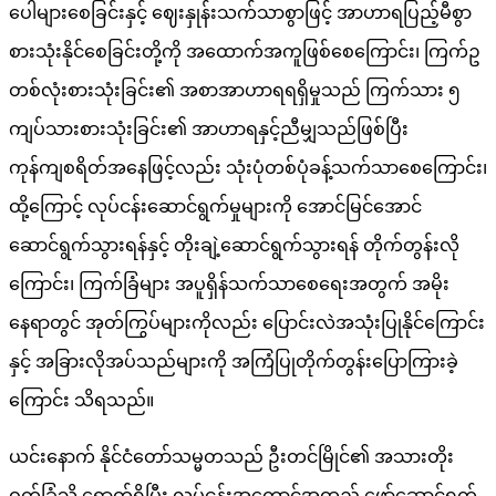
ပေါများစေခြင်းနှင့် ဈေးနှုန်းသက်သာစွာဖြင့် အာဟာရပြည့်မီစွာ
စားသုံးနိုင်စေခြင်းတို့ကို အထောက်အကူဖြစ်စေကြောင်း၊ ကြက်ဥ
တစ်လုံးစားသုံးခြင်း၏ အစာအာဟာရရရှိမှုသည် ကြက်သား ၅
ကျပ်သားစားသုံးခြင်း၏ အာဟာရနှင့်ညီမျှသည်ဖြစ်ပြီး
ကုန်ကျစရိတ်အနေဖြင့်လည်း သုံးပုံတစ်ပုံခန့်သက်သာစေကြောင်း၊
ထို့ကြောင့် လုပ်ငန်းဆောင်ရွက်မှုများကို အောင်မြင်အောင်
ဆောင်ရွက်သွားရန်နှင့် တိုးချဲ့ဆောင်ရွက်သွားရန် တိုက်တွန်းလို
ကြောင်း၊ ကြက်ခြံများ အပူရှိန်သက်သာစေရေးအတွက် အမိုး
နေရာတွင် အုတ်ကြွပ်များကိုလည်း ပြောင်းလဲအသုံးပြုနိုင်ကြောင်း
နှင့် အခြားလိုအပ်သည်များကို အကြံပြုတိုက်တွန်းပြောကြားခဲ့​
ကြောင်း သိရသည်။
ယင်းနောက် နိုင်ငံတော်သမ္မတသည် ဦးတင်မြိုင်၏ အသားတိုး
ဝက်ခြံသို့ ရောက်ရှိပြီး လုပ်ငန်းအကောင်အထည် ဖော်ဆောင်ရွက်