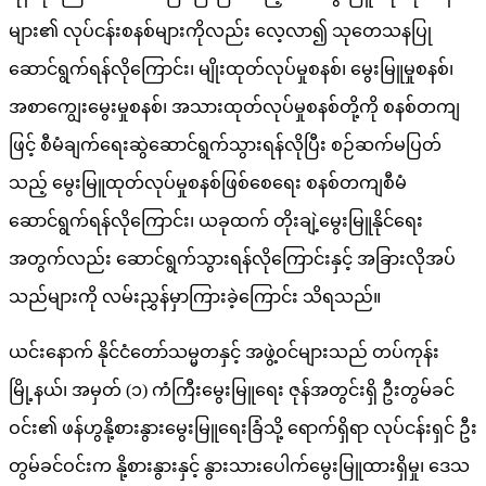
များ၏ လုပ်ငန်းစနစ်များကိုလည်း လေ့လာ၍ သုတေသနပြု
ဆောင်ရွက်ရန်လိုကြောင်း၊ မျိုးထုတ်လုပ်မှုစနစ်၊ မွေးမြူမှုစနစ်၊
အစာကျွေးမွေးမှုစနစ်၊ အသားထုတ်လုပ်မှုစနစ်တို့ကို စနစ်တကျ
ဖြင့် စီမံချက်ရေးဆွဲဆောင်ရွက်သွားရန်လိုပြီး စဉ်ဆက်မပြတ်
သည့် မွေးမြူထုတ်လုပ်မှုစနစ်ဖြစ်စေရေး စနစ်တကျစီမံ
ဆောင်ရွက်ရန်လိုကြောင်း၊ ယခုထက် တိုးချဲ့မွေးမြူနိုင်ရေး
အတွက်လည်း ဆောင်ရွက်သွားရန်လိုကြောင်းနှင့် အခြားလိုအပ်
သည်များကို လမ်းညွှန်မှာကြားခဲ့​ကြောင်း သိရသည်။
ယင်းနောက် နိုင်ငံတော်သမ္မတနှင့် အဖွဲ့ဝင်များသည် တပ်ကုန်း
မြို့နယ်၊ အမှတ် (၁) ကံကြီးမွေးမြူရေး ဇုန်အတွင်းရှိ ဦးတွမ်ခင်
ဝင်း၏ ဖန်ဟွနို့စားနွားမွေးမြူရေးခြံသို့ ရောက်ရှိရာ လုပ်ငန်းရှင် ဦး
တွမ်ခင်ဝင်းက နို့စားနွားနှင့် နွားသားပေါက်မွေးမြူထားရှိမှု၊ ဒေသ