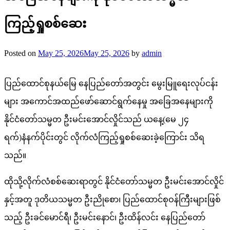
ကြည့်ရှုစစ်ဆေး
Posted on
May 25, 2026
May 25, 2026
by
admin
ပြည်ထောင်စုနယ်မြေ နေပြည်တော်အတွင်း မွေးမြူရေးလုပ်ငန်း
များ အကောင်အထည်ဖော်ဆောင်ရွက်နေမှု အခြေအနေများကို
နိုင်ငံတော်သမ္မတ ဦးမင်းအောင်လှိုင်သည် ယ​နေ့(​မေ ၂၄
ရက်)နံနက်ပိုင်းတွင် လိုက်လံကြည့်ရှုစစ်ဆေးခဲ့​ကြောင်း သိရ
သည်။
ထိုသို့လိုက်လံစစ်​ဆေးရာတွင် နိုင်ငံတော်သမ္မတ ဦးမင်းအောင်လှိုင်
နှင့်အတူ ဒုတိယသမ္မတ ဦးညိုစော၊ ပြည်ထောင်စုဝန်ကြီးများဖြစ်
သည့် ဦးခင်မောင်ရီ၊ ဦးမင်းနောင်၊ ဦးထိန်လင်း နေပြည်တော်