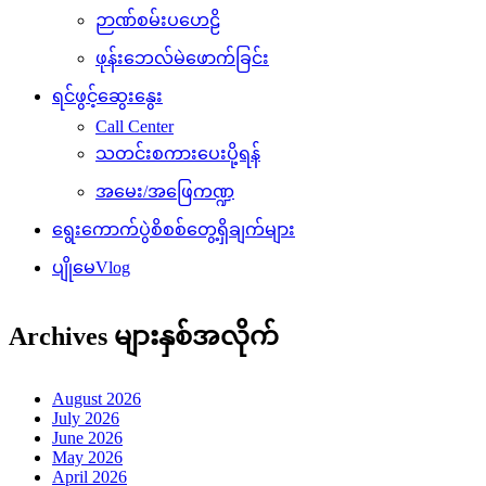
ဉာဏ်စမ်းပဟေဠိ
ဖုန်းဘေလ်မဲဖောက်ခြင်း
ရင်ဖွင့်ဆွေးနွေး
Call Center
သတင်းစကားပေးပို့ရန်
အမေး/အဖြေကဏ္ဍ
ရွေးကောက်ပွဲစိစစ်တွေ့ရှိချက်များ
ပျိုမေVlog
Archives များနှစ်အလိုက်
August 2026
July 2026
June 2026
May 2026
April 2026