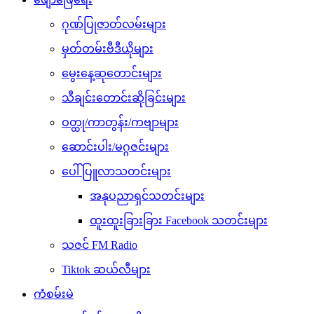
ဂုဏ်ပြုဇာတ်လမ်းများ
မှတ်တမ်းဗီဒီယိုများ
မွေးနေ့ဆုတောင်းများ
သီချင်းတောင်းဆိုခြင်းများ
ဝတ္ထု/ကာတွန်း/ကဗျာများ
ဆောင်းပါး/မဂ္ဂဇင်းများ
ပေါ်ပြူလာသတင်းများ
အနုပညာရှင်သတင်းများ
ထူးထူးခြားခြား Facebook သတင်းများ
သဇင် FM Radio
Tiktok ဆယ်လီများ
ကံစမ်းမဲ