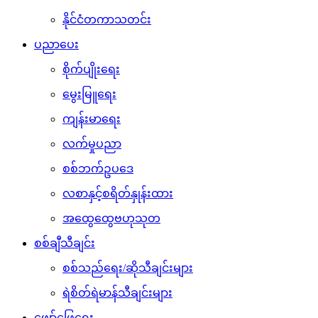
နိုင်ငံတကာသတင်း
ပညာပေး
စိုက်ပျိုးရေး
မွေးမြူရေး
ကျန်းမာရေး
လက်မှုပညာ
စစ်ဘက်ဥပဒေ
လစာနှင့်စရိတ်နှုန်းထား
အထွေထွေဗဟုသုတ
စစ်ချီသီချင်း
စစ်သည်ရေး/ဆိုသီချင်းများ
ရဲစိတ်ရဲမာန်သီချင်းများ
ဖျော်ဖြေရေး