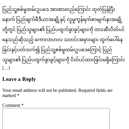
ပြည်သူ့စစ်မှုထမ်းဥပဒေ အာဏာတည်ကြောင်း ထုတ်ပြန်ပြီး
နောက် ပြည်ဖျက်မီဒီယာအချို့နှင့် လူမှုကွန်ရက်စာမျက်နှာအချို့
တို့တွင် ပြည်သူများ၏ ပြည်ပထွက်ခွာခွင့်များကို တားဆီးပိတ်ပင်
နေသည်ဆိုသည့် ကောလာဟလ သတင်းအမှားများ ထွက်ပေါ်နေ
ခြင်းနှင့်ပတ်သက်၍ ပြည်သူ့စစ်မှုထမ်းဥပဒေကြောင့် ပြည်
သူများ၏ ပြည်ပထွက်ခွာခွင့်များကို ပိတ်ပင်ထားခြင်းမရှိကြောင်း
[…]
Leave a Reply
Your email address will not be published.
Required fields are
marked
*
Comment
*