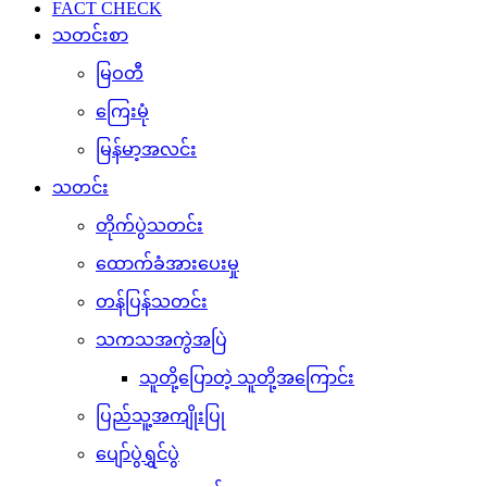
FACT CHECK
သတင်းစာ
မြဝတီ
ကြေးမုံ
မြန်မာ့အလင်း
သတင်း
တိုက်ပွဲသတင်း
ထောက်ခံအားပေးမှု
တန်ပြန်သတင်း
သကသအကွဲအပြဲ
သူတို့ပြောတဲ့ သူတို့အကြောင်း
ပြည်သူ့အကျိုးပြု
ပျော်ပွဲရွှင်ပွဲ