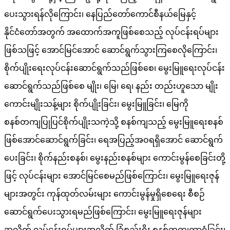
ပေးသွားရန်လိုကြောင်း၊ နေပြည်တော်ကောင်စီနယ်မြေနှင့်
နိုင်ငံတော်အတွက် အထောက်အကူဖြစ်စေသည့် လုပ်ငန်းရပ်များ
ဖြစ်သဖြင့် အောင်မြင်အောင် ဆောင်ရွက်သွားကြစေလိုကြောင်း၊
စိုက်ပျိုးရေးလုပ်ငန်းဆောင်ရွက်သည်ဖြစ်စေ၊ မွေးမြူရေးလုပ်ငန်း
ဆောင်ရွက်သည်ဖြစ်စေ မျိုး၊ မြေ၊ ရေ၊ နည်း တည်းဟူသော မျိုး
ကောင်းမျိုးသန့်များ စိုက်ပျိုးခြင်း၊ မွေးမြူခြင်း၊ မြေကို
စနစ်တကျပြုပြင်စိုက်ပျိုးသကဲ့သို့ စနစ်ကျသည့် မွေးမြူရေးစနစ်
ဖြစ်အောင်ဆောင်ရွက်ခြင်း၊ ရေအပြည့်အဝရရှိအောင် ဆောင်ရွက်
ပေးခြင်း၊ စိုက်နည်းစနစ်၊ မွေးနည်းစနစ်များ ကောင်းမွန်စေခြင်းတို့
ဖြင့် လုပ်ငန်းများ အောင်မြင်စေမည်ဖြစ်ကြောင်း၊ မွေးမြူရေးဇုန်
များအတွင်း ကုန်ထုတ်လမ်းများ ကောင်းမွန်မှုရှိစေရေး စီစဉ်
ဆောင်ရွက်ပေးသွားရမည်ဖြစ်ကြောင်း၊ မွေးမြူရေးဇုန်များ
အလိုက် လုပ်ငန်းရပ်များအလိုက် ခြံစည်းရိုး စနစ်တကျကာရံခြင်း၊