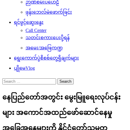
ဉာဏ်စမ်းပဟေဠိ
ဖုန်းဘေလ်မဲဖောက်ခြင်း
ရင်ဖွင့်ဆွေးနွေး
Call Center
သတင်းစကားပေးပို့ရန်
အမေး/အဖြေကဏ္ဍ
ရွေးကောက်ပွဲစိစစ်တွေ့ရှိချက်များ
ပျိုမေVlog
Search
for:
နေပြည်တော်အတွင်း မွေးမြူရေးလုပ်ငန်း
များ အကောင်အထည်ဖော်ဆောင်နေမှု
အခြေအနေများကို နိုင်ငံတော်သမ္မတ