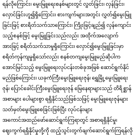
ရန်လိုကြောင်း၊ မွေးမြူရေးစနစ်များတွင် လွှတ်ခြင်း၊ လှန်ခြင်း၊
လှောင်ခြင်းဟူ၍ရှိကြောင်း၊ စားကျက်များအတွင်း လွှတ်၍မွေးမြူ
ခြင်းဖြင့် စားရိတ်သက်သာကြောင်း၊ ကြိုးဖြင့်ချည်၍ လှန်ကျောင်း
သည့်စနစ်ဖြင့် မွေးမြူခြင်းသည်လည်း အထိုက်အလျောက်
အားဖြင့် စရိတ်သက်သာမှုရှိကြောင်း၊ လှောင်၍မွေးမြူခြင်းမှာ
စရိတ်ကုန်ကျမှုရှိသော်လည်း စနစ်တကျမွေးမြူမည်ဆိုပါက
အောင်မြင်သည့် မွေးမြူရေးလုပ်ငန်းတစ်ခုအဖြစ် ဆောင်ရွက်နိုင်
မည်ဖြစ်ကြောင်း၊ ယခုကံကြီးမွေးမြူရေးဇုန်၊ ရွှေမြို့မွေးမြူရေး
ဇုန်၊ ပြောင်ခေါင်းကြီးမွေးမြူရေးဇုန် မြေနေရာများသည် တိရိစ္ဆာန်
အစာများ ပေါများစွာ ရရှိနိုင်သည်ဖြစ်သဖြင့် မွေးမြူရေးဇုန်များ
သတ်မှတ်မွေးမြူစေခြင်းဖြစ်ပြီး လုပ်ငန်းများ
အကောင်အထည်ဖော်ဆောင်ရွက်ကြရာတွင် အစာရရှိနိုင်မှု၊
ဈေးကွက်ရရှိနိုင်မှုတို့ကို ထည့်သွင်းတွက်ချက်ဆောင်ရွက်ကြရန်လို