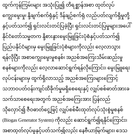
ထွက်ကုန်ကြမ်းများ အသုံးပြု၍ တိရစ္ဆာန်အစာ ထုတ်လုပ်
ကျွေးမွေးမှု၊ နို့ချက်စက်ရုံနှင့် ဒိန်ချဉ်စက်ရုံ လည်ပတ်လျက်ရှိမှုတို့
နှင့်ပတ်သက်၍ ရှင်းလင်းတင်ပြခဲ့ပြီး ရှင်းလင်းတင်ပြမှုများအပေါ်
နိုင်ငံတော်သမ္မတက နို့စားနွားမွေးမြူခြင်းပုံစံနှင့်ပတ်သက်၍
ပြည်ပနိုင်ငံများမှ မွေးမြူခြင်းပုံစံများကိုလည်း လေ့လာသွား
ရန်လိုပြီး အစာကျွေးမွေးမှုစနစ်၊ အညစ်အကြေးသိမ်းဆည်းမှု
စနစ်များကိုလည်း လေ့လာဆောင်ရွက်ရန်လိုကြောင်း၊ မွေးမြူရေး
လုပ်ငန်းများမှ ထွက်ရှိလာသည့် အညစ်အကြေးများကြောင့်
သဘာဝပတ်ဝန်းကျင်ထိခိုက်မှုမရှိစေရေးနှင့် လျှပ်စစ်ဓာတ်အားခ
သက်သာစေရေးအတွက် အညစ်အကြေးအား ပြန်လည်
သိုလှောင်၍ ဇီဝဓာတ်ငွေ့ဖြင့် လျှပ်စစ်မီးထုတ်လုပ်သုံးစွဲမှုစနစ်
(Biogas Generator System) ကိုလည်း ဆောင်ရွက်၍ရနိုင်ကြောင်း၊
အစာထုတ်လုပ်မှုနှင့်ပတ်သက်၍လည်း နေဗီယာမြက်များ၊ ဒေသ