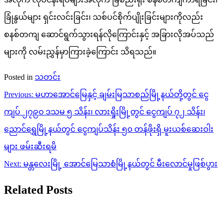
ခြုံနွယ်များ ရှင်းလင်းခြင်း၊ သစ်ပင်စိုက်ပျိုးခြင်းများကိုလည်း
စနစ်တကျ ဆောင်ရွက်သွားရန်လိုကြောင်းနှင့် အခြားလိုအပ်သည်
များကို လမ်းညွှန်မှာကြားခဲ့ကြောင်း သိရသည်။
Posted in
သတင်း
Post
Previous:
မဟာအောင်မြေနှင့် ချမ်းမြသာစည်မြို့နယ်တို့တွင် ငွေ
navigation
ကျပ် ၂၇၉၀ ဒသမ ၅ သိန်း၊ လားရှိုးမြို့တွင် ငွေကျပ် ၇၂ သိန်း၊
ညောင်ရွှေမြို့နယ်တွင် ငွေကျပ်သိန်း ၅၀ တန်ဖိုးရှိ မူးယစ်ဆေးဝါး
များ ဖမ်းဆီးရမိ
Next:
မန္တလေးမြို့ အောင်မြေသာစံမြို့နယ်တွင် မီးလောင်မှုဖြစ်ပွား
Related Posts