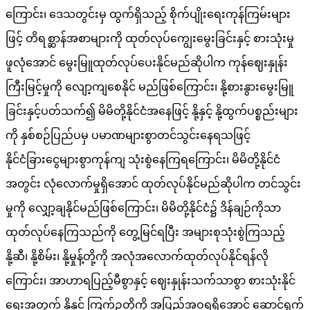
ကြောင်း၊ ဒေသတွင်းမှ ထွက်ရှိသည့် စိုက်ပျိုးရေးကုန်ကြမ်းများ
ဖြင့် တိရစ္ဆာန်အစာများကို ထုတ်လုပ်ကျွေးမွေးခြင်းနှင့် စားသုံးမှု
ဖူလုံအောင် မွေးမြူထုတ်လုပ်ပေးနိုင်မည်ဆိုပါက ကုန်ဈေးနှုန်း
ကြီးမြင့်မှုကို လျော့ကျစေနိုင် မည်ဖြစ်ကြောင်း၊ နို့စားနွားမွေးမြူ
ခြင်းနှင့်ပတ်သက်၍ မိမိတို့နိုင်ငံအနေဖြင့် နို့နှင့် နို့ထွက်ပစ္စည်းများ
ကို နှစ်စဉ်ပြည်ပမှ ပမာဏများစွာတင်သွင်းနေရသဖြင့်
နိုင်ငံခြားငွေများစွာကုန်ကျ သုံးစွဲနေကြရကြောင်း၊ မိမိတို့နိုင်ငံ
အတွင်း လုံလောက်မှုရှိအောင် ထုတ်လုပ်နိုင်မည်ဆိုပါက တင်သွင်း
မှုကို လျှော့ချနိုင်မည်ဖြစ်ကြောင်း၊ မိမိတို့နိုင်ငံ၌ ဒိန်ချဉ်ကိုသာ
ထုတ်လုပ်နေကြသည်ကို တွေ့မြင်ရပြီး အများစုသုံးစွဲကြသည့်
နို့ဆီ၊ နို့စိမ်း၊ နို့မှုန့်တို့ကို အလုံအလောက်ထုတ်လုပ်နိုင်ရန်လို
ကြောင်း၊ အာဟာရပြည့်မီစွာနှင့် ဈေးနှုန်းသက်သာစွာ စားသုံးနိုင်
ရေးအတွက် နို့နှင့် ကြက်ဥတို့ကို အပြည့်အဝရရှိအောင် ဆောင်ရွက်