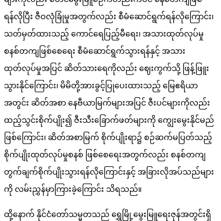
ရန်လိုပြီး ဇီဝလုံခြုံမှုအတွက်လည်း စီမံဆောင်ရွက်ရန်လိုကြောင်း၊
သတ်မှတ်ထားသည့် ကောင်ရေပြည့်မီရေး၊ အသားထုတ်လုပ်မှု
စနစ်တကျဖြစ်စေရေး စီမံဆောင်ရွက်သွားရန်နှင့် အသား
ထုတ်လုပ်မှုအပြင် ဆိတ်သားရေကိုလည်း ဈေးကွက်သို့ ဖြန့်ဖြူး
သွားနိုင်ကြောင်း၊ မိမိတို့အားခွင့်ပြုပေးထားသည့် မြေဧရိယာ
အတွင်း ဆိတ်အစာ နေဗီယာမြက်များအပြင် ဇီးပင်များကိုလည်း
ထည့်သွင်းစိုက်ပျိုး၍ ဇီးသီးခြောက်ဖတ်များကို ကျွေးမွေးနိုင်မည်
ဖြစ်ကြောင်း၊ ဆိတ်အစာမြက် စိုက်ပျိုးရာ၌ စဉ်ဆက်မပြတ်သည့်
စိုက်ပျိုးထုတ်လုပ်မှုစနစ် ဖြစ်စေရေးအတွက်လည်း စနစ်တကျ
တွက်ချက်စိုက်ပျိုးသွားရန်လိုကြောင်းနှင့် အခြားလိုအပ်သည်များ
ကို လမ်းညွှန်မှာကြားခဲ့​ကြောင်း သိရသည်။
ထို့နောက် နိုင်ငံတော်သမ္မတသည် ရွှေမြို့မွေးမြူရေးဇုန်အတွင်းရှိ