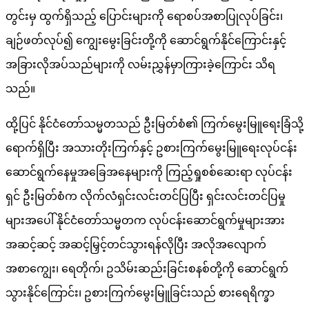
တွင်းမှ ထွက်ရှိသည့် ပြောင်းများကို ရောစပ်အစာပြုလုပ်ခြင်း၊
ချဉ်ဖတ်လုပ်၍ ကျွေးမွေးခြင်းတို့ကို ဆောင်ရွက်နိုင်ကြောင်းနှင့်
အခြားလိုအပ်သည်များကို လမ်းညွှန်မှာကြား​ခဲ့​ကြောင်း သိရ
သည်။
ထို့ပြင် နိုင်ငံတော်သမ္မတသည် ဦးမြတ်စံ၏ ကြက်မွေးမြူရေးခြံသို့
ရောက်ရှိပြီး အသားတိုးကြက်နှင့် ဥစားကြက်မွေးမြူရေးလုပ်ငန်း
ဆောင်ရွက်နေမှုအခြေအနေများကို ကြည့်ရှုစစ်ဆေးရာ လုပ်ငန်း
ရှင် ဦးမြတ်စံက လိုက်လံရှင်းလင်းတင်ပြပြီး ရှင်းလင်းတင်ပြမှု
များအပေါ် နိုင်ငံတော်သမ္မတက လုပ်ငန်းဆောင်ရွက်မှုများအား
အဆင့်ဆင့် အဆင့်မြှင့်တင်သွားရန်လိုပြီး အလိုအလျောက်
အစာကျွေး၊ ရေတိုက်၊ ဥသိမ်းဆည်းခြင်းစနစ်တို့ကို ဆောင်ရွက်
သွားနိုင်ကြောင်း၊ ဥစားကြက်မွေးမြူခြင်းသည် စားရေရိက္ခာ