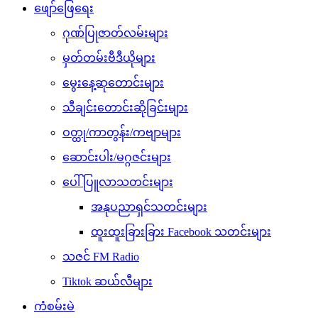
ဖျော်ဖြေရေး
ဂုဏ်ပြုဇာတ်လမ်းများ
မှတ်တမ်းဗီဒီယိုများ
မွေးနေ့ဆုတောင်းများ
သီချင်းတောင်းဆိုခြင်းများ
ဝတ္ထု/ကာတွန်း/ကဗျာများ
ဆောင်းပါး/မဂ္ဂဇင်းများ
ပေါ်ပြူလာသတင်းများ
အနုပညာရှင်သတင်းများ
ထူးထူးခြားခြား Facebook သတင်းများ
သဇင် FM Radio
Tiktok ဆယ်လီများ
ကံစမ်းမဲ