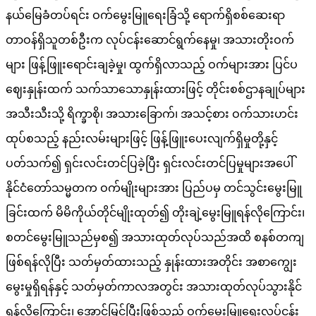
နယ်မြေခံတပ်ရင်း ဝက်မွေးမြူရေးခြံသို့ ရောက်ရှိစစ်ဆေးရာ
တာဝန်ရှိသူတစ်ဦးက လုပ်ငန်းဆောင်ရွက်နေမှု၊ အသားတိုးဝက်
များ ဖြန့်ဖြူးရောင်းချခဲ့မှု၊ ထွက်ရှိလာသည့် ဝက်များအား ပြင်ပ
ဈေးနှုန်းထက် သက်သာသောနှုန်းထားဖြင့် တိုင်းစစ်ဌာနချုပ်များ
အသီးသီးသို့ ရိက္ခာစို၊ အသားခြောက်၊ အသင့်စား ဝက်သားဟင်း
ထုပ်စသည့် နည်းလမ်းများဖြင့် ဖြန့်ဖြူးပေးလျက်ရှိမှုတို့နှင့်
ပတ်သက်၍ ရှင်းလင်းတင်ပြခဲ့ပြီး ရှင်းလင်းတင်ပြမှုများအပေါ်
နိုင်ငံတော်သမ္မတက ဝက်မျိုးများအား ပြည်ပမှ တင်သွင်းမွေးမြူ
ခြင်းထက် မိမိကိုယ်တိုင်မျိုးထုတ်၍ တိုးချဲ့မွေးမြူရန်လိုကြောင်း၊
စတင်မွေးမြူသည်မှစ၍ အသားထုတ်လုပ်သည်အထိ စနစ်တကျ
ဖြစ်ရန်လိုပြီး သတ်မှတ်ထားသည့် နှုန်းထားအတိုင်း အစာကျွေး
မွေးမှုရှိရန်နှင့် သတ်မှတ်ကာလအတွင်း အသားထုတ်လုပ်သွားနိုင်
ရန်လိုကြောင်း၊ အောင်မြင်ပြီးဖြစ်သည့် ဝက်မွေးမြူရေးလုပ်ငန်း