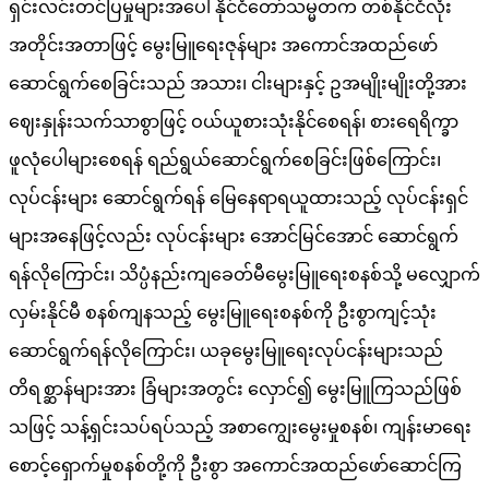
ရှင်းလင်းတင်ပြမှုများအပေါ် နိုင်ငံတော်သမ္မတက တစ်နိုင်ငံလုံး
အတိုင်းအတာဖြင့် မွေးမြူရေးဇုန်များ အကောင်အထည်ဖော်
ဆောင်ရွက်စေခြင်းသည် အသား၊ ငါးများနှင့် ဥအမျိုးမျိုးတို့အား
ဈေးနှုန်းသက်သာစွာဖြင့် ဝယ်ယူစားသုံးနိုင်စေရန်၊ စားရေရိက္ခာ
ဖူလုံပေါများစေရန် ရည်ရွယ်ဆောင်ရွက်စေခြင်းဖြစ်ကြောင်း၊
လုပ်ငန်းများ ဆောင်ရွက်ရန် မြေနေရာရယူထားသည့် လုပ်ငန်းရှင်
များအနေဖြင့်လည်း လုပ်ငန်းများ အောင်မြင်အောင် ဆောင်ရွက်
ရန်လိုကြောင်း၊ သိပ္ပံနည်းကျခေတ်မီမွေးမြူရေးစနစ်သို့ မလျှောက်
လှမ်းနိုင်မီ စနစ်ကျနသည့် မွေးမြူရေးစနစ်ကို ဦးစွာကျင့်သုံး
ဆောင်ရွက်ရန်လိုကြောင်း၊ ယခုမွေးမြူရေးလုပ်ငန်းများသည်
တိရစ္ဆာန်များအား ခြံများအတွင်း လှောင်၍ မွေးမြူကြသည်ဖြစ်
သဖြင့် သန့်ရှင်းသပ်ရပ်သည့် အစာကျွေးမွေးမှုစနစ်၊ ကျန်းမာရေး
စောင့်ရှောက်မှုစနစ်တို့ကို ဦးစွာ အကောင်အထည်ဖော်ဆောင်ကြ