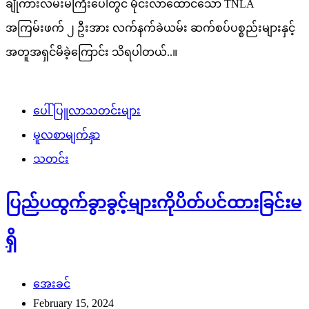
ချိုကားလမ်းမကြီးပေါ်တွင် မိုင်းလာထောင်သော TNLA
အကြမ်းဖက် ၂ ဦးအား လက်နက်ခဲယမ်း ဆက်စပ်ပစ္စည်းများနှင့်
အတူအရှင်မိခဲ့ကြောင်း သိရပါတယ်..။
ပေါ်ပြူလာသတင်းများ
မူလစာမျက်နှာ
သတင်း
ပြည်ပထွက်ခွာခွင့်များကိုပိတ်ပင်ထားခြင်းမ
ရှိ
အေးခင်
February 15, 2024