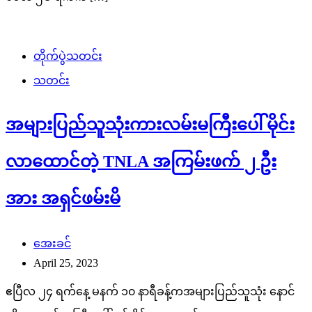
တိုက်ပွဲသတင်း
သတင်း
အများပြည်သူသုံးကားလမ်းမကြီးပေါ် မိုင်း
လာထောင်တဲ့ TNLA အကြမ်းဖက် ၂ ဦး
အား အရှင်ဖမ်းမိ
အေးခင်
April 25, 2023
ဧပြီလ ၂၄ ရက်နေ့ မနက် ၁၀ နာရီခန့်ကအများပြည်သူသုံး နောင်