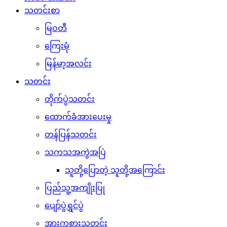
သတင်းစာ
မြဝတီ
ကြေးမုံ
မြန်မာ့အလင်း
သတင်း
တိုက်ပွဲသတင်း
ထောက်ခံအားပေးမှု
တန်ပြန်သတင်း
သကသအကွဲအပြဲ
သူတို့ပြောတဲ့ သူတို့အကြောင်း
ပြည်သူ့အကျိုးပြု
ပျော်ပွဲရွှင်ပွဲ
အားကစားသတင်း