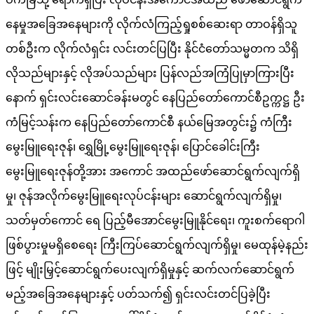
နေမှုအခြေအနေများကို လိုက်လံကြည့်ရှုစစ်ဆေးရာ တာဝန်ရှိသူ
တစ်ဦးက လိုက်လံရှင်း လင်းတင်ပြပြီး နိုင်ငံတော်သမ္မတက သိရှိ
လိုသည်များနှင့် လိုအပ်သည်များ ပြန်လည်အကြံပြုမှာကြားပြီး​
နောက် ရှင်းလင်းဆောင်ခန်းမတွင် နေပြည်တော်ကောင်စီဥက္ကဋ္ဌ ဦး
ကံမြင့်သန်းက နေပြည်တော်ကောင်စီ နယ်မြေအတွင်း၌ ကံကြီး
မွေးမြူရေးဇုန်၊ ရွှေမြို့မွေးမြူရေးဇုန်၊ ပြောင်ခေါင်းကြီး
မွေးမြူရေးဇုန်တို့အား အကောင် အထည်ဖော်ဆောင်ရွက်လျက်ရှိ
မှု၊ ဇုန်အလိုက်မွေးမြူရေးလုပ်ငန်းများ ဆောင်ရွက်လျက်ရှိမှု၊
သတ်မှတ်ကောင် ရေ ပြည့်မီအောင်မွေးမြူနိုင်ရေး၊ ကူးစက်ရောဂါ
ဖြစ်ပွားမှုမရှိစေရေး ကြီးကြပ်ဆောင်ရွက်လျက်ရှိမှု၊ မေထုန်မဲ့နည်း
ဖြင့် မျိုးမြှင့်ဆောင်ရွက်ပေးလျက်ရှိမှုနှင့် ဆက်လက်ဆောင်ရွက်
မည့်အခြေအနေများနှင့် ပတ်သက်၍ ရှင်းလင်းတင်ပြခဲ့ပြီး