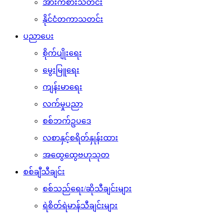
အားကစားသတင်း
နိုင်ငံတကာသတင်း
ပညာပေး
စိုက်ပျိုးရေး
မွေးမြူရေး
ကျန်းမာရေး
လက်မှုပညာ
စစ်ဘက်ဥပဒေ
လစာနှင့်စရိတ်နှုန်းထား
အထွေထွေဗဟုသုတ
စစ်ချီသီချင်း
စစ်သည်ရေး/ဆိုသီချင်းများ
ရဲစိတ်ရဲမာန်သီချင်းများ