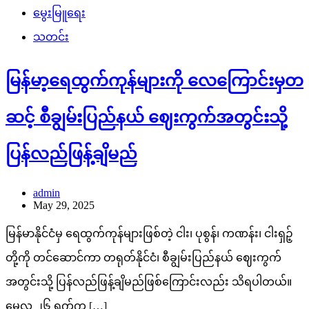
မွေးမြူရေး
သတင်း
မြန်မာ့ရေထွက်ကုန်များကို လေကြောင်းမှတ
ဆင့် စီချွမ်းပြည်နယ် ဈေးကွက်အတွင်းသို့
ပြန်လည်ဖြန့်ချိမည်
admin
May 29, 2025
မြန်မာနိုင်ငံမှ ရေထွက်ကုန်များဖြစ်တဲ့ ငါး၊ ပုစွန်၊ ကဏန်း၊ ငါးရှဉ့်
တို့ကို တင်ဆောင်ကာ တရုတ်နိုင်ငံ၊ စီချွမ်းပြည်နယ် ဈေးကွက်
အတွင်းသို့ ပြန်လည်ဖြန့်ချိမည်ဖြစ်ကြောင်းလည်း သိရပါတယ်။
မေလ ၂၆ ရက်က […]