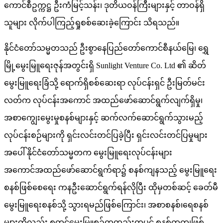
ကောင်စီဥက္ကဋ္ဌ ဦးကံမြင့်သန်း၊ ဒုတိယဝန်ကြီးများနှင့် တာဝန်ရှိ
သူများ လိုက်ပါကြည့်ရှုစစ်​ဆေးခဲ့​ကြောင်း သိရသည်။
နိုင်ငံတော်သမ္မတသည် ဦးစွာနေပြည်တော်ကောင်စီနယ်မြေ၊ ရွှေ
မြို့မွေးမြူရေးဇုန်အတွင်းရှိ Sunlight Venture Co. Ltd ၏ ဆိတ်
မွေးမြူရေးခြံသို့ ရောက်ရှိစစ်ဆေးရာ လုပ်ငန်းရှင် ဦးမြတ်မင်း
လတ်က လုပ်ငန်းအကောင် အထည်ဖော်ဆောင်ရွက်လျက်ရှိမှု၊
အစာကျွေးမွေးမှုစနစ်များနှင့် ဆက်လက်ဆောင်ရွက်သွားမည့်
လုပ်ငန်းစဉ်များကို ရှင်းလင်းတင်ပြခဲ့ပြီး ရှင်းလင်းတင်ပြမှုများ
အပေါ် နိုင်ငံတော်သမ္မတက မွေးမြူရေးလုပ်ငန်းများ
အကောင်အထည်ဖော်ဆောင်ရွက်ရာ၌ စနစ်ကျနသည့် မွေးမြူရေး
စနစ်ဖြစ်စေရေး ကနဦးဆောင်ရွက်ရန်လိုပြီး ထိုမှတစ်ဆင့် ခေတ်မီ
မွေးမြူရေးစနစ်သို့ သွားရမည်ဖြစ်ကြောင်း၊ အစာစနစ်၊ရေစနစ်
များကိုလည်း စတင်မွေးမြူစဉ်ကတည်းကပင် စနစ်တကျဖြစ်