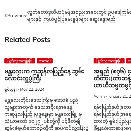
Post
လွှတ်တော်ဒုတိယပုံမှန်အစည်းအဝေးတွင် ဥပဒေကြမ်
Previous:
များနှင့် ကြယ်ပွင့်ပြမေးခွန်းများ ဆွေးနွေးမည်
navigation
Related Posts
ပြည်သူ့အကျိုးပြု
သတင်း
ပြည်သူ့အကျိုးပြု
သ
မန္တလေးက ကဆုန်လပြည့်နေ့ ဆွမ်း
အရှည် (၈၇၆) ပေ
လောင်းလှူပွဲကြီး
တံတား(တာဆန်း)က
ယာယီသမ္မတဖွင်
ရှင်ယွန်း
May 22, 2024
Admin
January 21, 
မန္တလေးတိုင်းဒေသကြီးမှ ဒေသခံပြည်
သူများအတွက် ဒေသအစိုးရအနေနဲ့
ရှမ်းပြည်နယ်(တောင်ပိ
ကဆုန်လပြည့် (ဗုဒ္ဓနေ့)မှာ မန္တလေးမြို့ မှ
ရှမ်းပြည်နယ်(အရှေ့
သံဃာတော် ၁၀၂၇၂ပါးတို့ကို ပင့်ဖိတ်၍
ထားတဲ့ ရှမ်းပြည်နယ်
ဆွမ်းခဲဖွယ်ဘောဇဉ်တို့ကို ဆပ်ကပ်လှူဒါန်းပွဲ
မြိုနယ်၊တာဆန်းကျေ