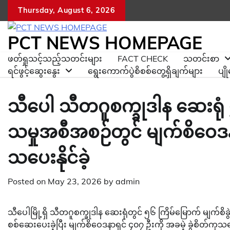
Skip
Thursday, August 6, 2026
to
content
PCT NEWS HOMEPAGE
ဖတ်ရှုသင့်သည့်သတင်းများ
FACT CHECK
သတင်းစာ
ရင်ဖွင့်ဆွေးနွေး
ရွေးကောက်ပွဲစိစစ်တွေ့ရှိချက်များ
ပျ
သီပေါ သီတဂူစက္ခုဒါန ဆေးရုံ 
သမှုအစီအစဉ်တွင် မျက်စိဝေဒနာ
သပေးနိုင်ခဲ့
Posted on
May 23, 2026
by
admin
သီပေါမြို့ရှိ သီတဂူစက္ခုဒါန ဆေးရုံတွင် ၅၆ ကြိမ်မြောက် မျက်စိ
စစ်ဆေးပေးခဲ့ပြီး မျက်စိဝေဒနာရှင် ၄၀၇ ဦးကို အခမဲ့ ခွဲစိတ်ကု