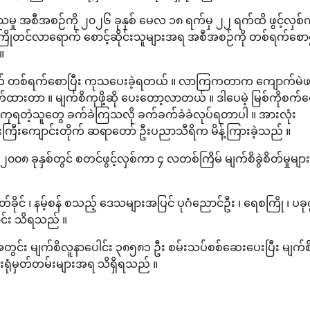
မှု အစီအစဉ်ကို ၂၀၂၆ ခုနှစ် မေလ ၁၈ ရက်မှ ၂၂ ရက်ထိ ဖွင့်လှစ်
ြိုတင်လာရောက် စောင့်ဆိုင်းသူများအရ အစီအစဉ်ကို တစ်ရက်စေ
။
က် တစ်ရက်စောပြီး ကုသပေးခဲ့ရတယ် ။ လာကြကတာက ကျောက်မဲ
ားတာ ။ မျက်စိကုဖို့ဆို ပေးတော့လာတယ် ။ ဒါပေမဲ့ မြစ်ကိုစက်
ကုရတဲ့သူတွေ ခက်ခဲကြသလို ခက်ခက်ခဲခဲလုပ်ရတာပါ ။ အားလုံး
ြီးကျောင်းတိုက် ဆရာတော် ဦးပညာသီရိက မိန့်ကြားခဲ့သည် ။
ာ ၂၀၀၈ ခုနှစ်တွင် စတင်ဖွင့်လှစ်ကာ ၄ လတစ်ကြိမ် မျက်စိခွဲစိတ်မှုများ
်ခိုင် ၊ နမ့်စန် စသည့် ဒေသများအပြင် ပုဂံညောင်ဦး ၊ ရေစကြို ၊ ပခုက
ာင်း သိရသည် ။
တွင်း မျက်စိလူနာပေါင်း ၃၈၅၈၁ ဦး စမ်းသပ်စစ်ဆေးပေးပြီး မျက်စ
ေးရုံမှတ်တမ်းများအရ သိရှိရသည် ။