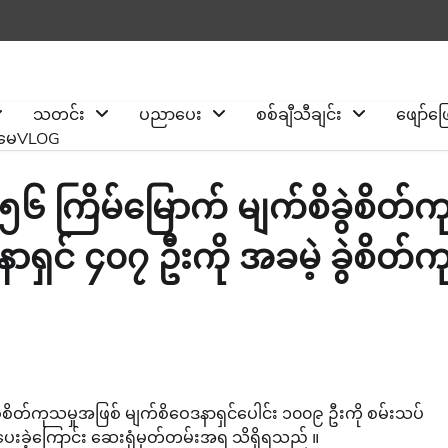
သတင်း
ပညာပေး
စစ်ချီသီချင်း
ဖျော်ဖ
ိုမေVLOG
၅၆ ကြိမ်မြောက် မျက်စိခွဲစိတ်က
ရှင် ၄၀၇ ဦးကို အခမဲ့ ခွဲစိတ်က
ခွဲစိတ်ကုသမှုအဖြစ် မျက်စိဝေဒနာရှင်ပေါင်း ၁၀၀၉ ဦးကို စမ်းသပ်
သပေးခဲ့ကြောင်း ဆေးရုံမှတ်တမ်းအရ သိရှိရသည် ။