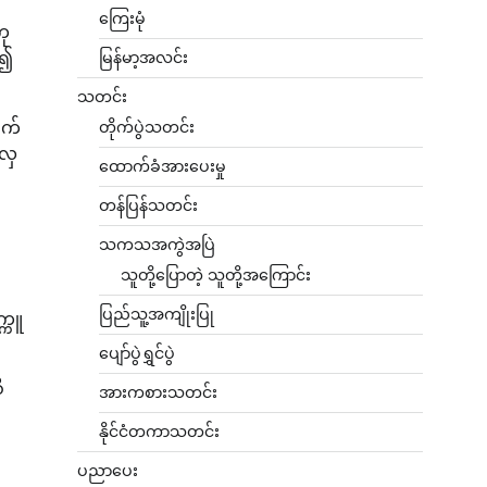
ကြေးမုံ
ကု
ာ၍
မြန်မာ့အလင်း
သတင်း
ဖက်
တိုက်ပွဲသတင်း
လှေ
ထောက်ခံအားပေးမှု
တန်ပြန်သတင်း
သကသအကွဲအပြဲ
သူတို့ပြောတဲ့ သူတို့အကြောင်း
ပြည်သူ့အကျိုးပြု
္ကူ
ပျော်ပွဲရွှင်ပွဲ
ိ
အားကစားသတင်း
နိုင်ငံတကာသတင်း
ပညာပေး