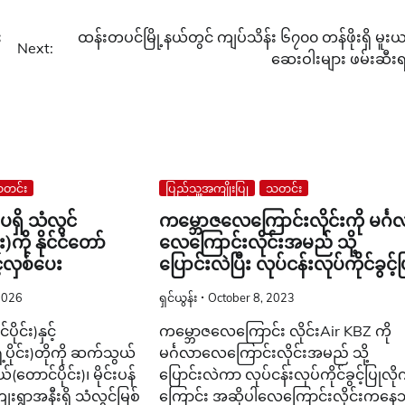
း
ထန်းတပင်မြို့နယ်တွင် ကျပ်သိန်း ၆၇၀၀ တန်ဖိုးရှိ မူးယ
Next:
ဆေးဝါးများ ဖမ်းဆီးရ
တင်း
ပြည်သူ့အကျိုးပြု
သတင်း
ရှိ သံလွင်
ကမ္ဘောဇလေကြောင်းလိုင်းကို မင်္ဂ
ို နိုင်ငံတော်
လေကြောင်းလိုင်းအမည် သို့
့လှစ်ပေး
ပြောင်းလဲပြီး လုပ်ငန်းလုပ်ကိုင်ခွင့်ပ
2026
ရှင်ယွန်း
October 8, 2023
ုင်း)နှင့်
ကမ္ဘောဇလေကြောင်း လိုင်းAir KBZ ကို
ပိုင်း)တိုကို ဆက်သွယ်
မင်္ဂလာလေကြောင်းလိုင်းအမည် သို့
(တောင်ပိုင်း)၊ မိုင်းပန်
ပြောင်းလဲကာ လုပ်ငန်းလုပ်ကိုင်ခွင့်ပြုလို
းရွာအနီးရှိ သံလွင်မြစ်
ကြောင်း အဆိုပါလေကြောင်းလိုင်းကနေ