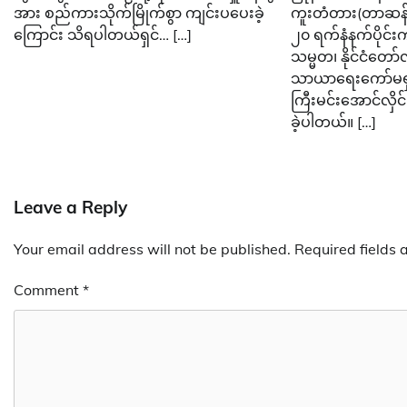
အား စည်ကားသိုက်မြိုက်စွာ ကျင်းပပေးခဲ့
ကူးတံတား(တာဆန်း)
ကြောင်း သိရပါတယ်ရှင်… […]
၂၀ ရက်နံနက်ပိုင်း
သမ္မတ၊ နိုင်ငံတော်လ
သာယာရေးကော်မရှင်ဥက
ကြီးမင်းအောင်လှိင
ခဲ့ပါတယ်။ […]
Leave a Reply
Your email address will not be published.
Required fields
Comment
*