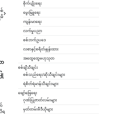
စိုက်ပျိုးရေး
စ်
မွေးမြူရေး
မိ
ကျန်းမာရေး
လက်မှုပညာ
စစ်ဘက်ဥပဒေ
လစာနှင့်စရိတ်နှုန်းထား
အထွေထွေဗဟုသုတ
လာ
စစ်ချီသီချင်း
ြု
စစ်သည်ရေး/ဆိုသီချင်းများ
ရဲစိတ်ရဲမာန်သီချင်းများ
ဖျော်ဖြေရေး
ဂုဏ်ပြုဇာတ်လမ်းများ
က်
မှတ်တမ်းဗီဒီယိုများ
သိရ