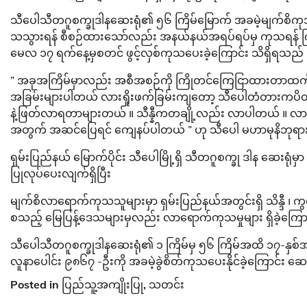
သီပေါသီတဂူစက္ခုဒါနဆေးရုံ၏ ၅၆ ကြိမ်မြောက် အခမဲ့မျက်စိကုသ
သသွားရန် စီစဉ်ထားသော်လည်း အနယ်နယ်အရပ်ရပ်မှ ကုသရန် က
မေလ ၁၇ ရက်နေ့မှစတင် ဖွင့်လှစ်ကုသပေးခဲ့ကြောင်း သိရှိရသည် 
” အခုအကြိမ်မှာလည်း အစီအစဉ်ကို ကြိုတင်ကြေငြာထားတာထ
အခြမ်းများပါတယ် လားရှိုးဖက်ခြမ်းကျတော့ သီပေါတံတားကပိတ်ထ
နဲ့ဖြတ်လာရတာများတယ် ။ သီန္နီကတချို့လည်း လာပါတယ် ။ လာ
အတွက် အဆင်ပြေရင် ကျေနပ်ပါတယ် ” ဟု သီပေါ မဟာမုနိဘုရားက
ရှမ်းပြည်နယ် မြောက်ပိုင်း သီပေါမြို့ရှိ သီတဂူစက္ခု ဒါန ဆေးရုံမှ
ပြုလုပ်ပေးလျက်ရှိပြီး
မျက်စိလာရောက်ကုသသူများမှာ ရှမ်းပြည်နယ်အတွင်းရှိ သိန္ဒီ ၊ ကွတ
စသည့် မြေပြန့်ဒေသများမှလည်း လာရောက်ကုသမှုများ ရှိခဲ့ကြေ
သီပေါသီတဂူစက္ခုဒါနဆေးရုံ၏ ၁ ကြိမ်မှ ၅၆ ကြိမ်အထိ ၁၇-နှစ်အ
လူနာပေါင်း ၉၈၆၇ -ဦးကို အခမဲ့ခွဲစိတ်ကုသပေးနိုင်ခဲ့ကြောင်း ဆ
Posted in
ပြည်သူ့အကျိုးပြု
,
သတင်း