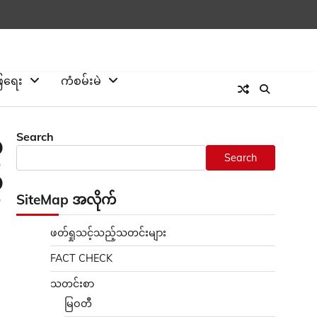
ြေရေး
ကံစမ်းမဲ
Search
ု
Search
ု
SiteMap အလိုက်
ဖတ်ရှုသင့်သည့်သတင်းများ
FACT CHECK
သတင်းစာ
မြဝတီ