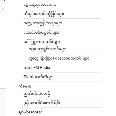
မွေးနေ့ဆုတောင်းများ
[…]
သီချင်းတောင်းဆိုခြင်းများ
ဝတ္ထု/ကာတွန်း/ကဗျာများ
ဆောင်းပါး/မဂ္ဂဇင်းများ
ပေါ်ပြူလာသတင်းများ
အနုပညာရှင်သတင်းများ
ထူးထူးခြားခြား Facebook သတင်းများ
သဇင် FM Radio
Tiktok ဆယ်လီများ
ကံစမ်းမဲ
ဉာဏ်စမ်းပဟေဠိ
ဖုန်းဘေလ်မဲဖောက်ခြင်း
ရင်ဖွင့်ဆွေးနွေး