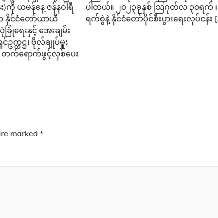
ကို ယမန်နေ့ ဇန်နဝါရီ
ပါတယ်။ ၂၀၂၃ခုနှစ် သြဂုတ်လ ၃၀ရက် ၊
က နိုင်ငံတော်ယာယီ
ရက်စွဲနဲ့ နိုင်ငံတော်ပိုင်စီးပွားရေးလုပ်ငန်း 
ုံခြုံရေးနှင့် အေးချမ်း
္ကဋ္ဌ၊ ဗိုလ်ချုပ်မှူး
် တက်ရောက်ဖွင့်လှစ်ပေး
 are marked
*