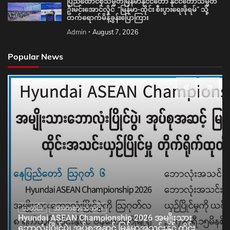
ပြည်ထောင်စုသမ္မတမြန်မာနိုင်ငံတော် နိုင်ငံတော်သမ္မတ
ဦးမင်းအောင်လှိုင် “မြန်မာ-ထိုင်း စီးပွားရေးဖိုရမ်” သို့
တက်ရောက်မိန့်ခွန်းပြောကြား
Admin
August 7, 2026
Popular News
သတင်း
အားကစားသတင်း
Hyundai ASEAN Championship 2026 အမျိုးသား
ဘောလုံးပြိုင်ပွဲ၊ အုပ်စုအဆင့် မြန်မာအသင်းနှင့် ထိုင်း