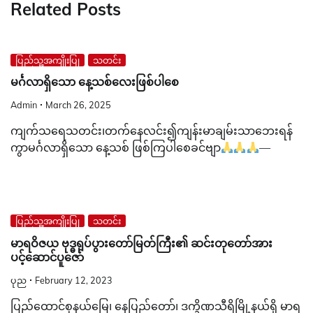
Related Posts
ပြည်သူ့အကျိုးပြု
သတင်း
မင်္ဂလာရှိသော နေ့သစ်လေးဖြစ်ပါစေ
Admin
March 26, 2025
ကျက်သရေသတင်း၊တက်နေလင်း၍ကျန်းမာချမ်းသာဘေးရန်
ကွာမင်္ဂလာရှိသော နေ့သစ် ဖြစ်ကြပါစေခင်ဗျာ
—
ပြည်သူ့အကျိုးပြု
သတင်း
မာရဝိဇယ ဗုဒ္ဓရုပ်ပွားတော်မြတ်ကြီး၏ ဆင်းတုတော်အား
ပင့်ဆောင်ပူဇော်
ပုည
February 12, 2023
ပြည်ထောင်စုနယ်မြေ၊ နေပြည်တော်၊ ဒက္ခိဏသီရိမြို့နယ်ရှိ မာရ