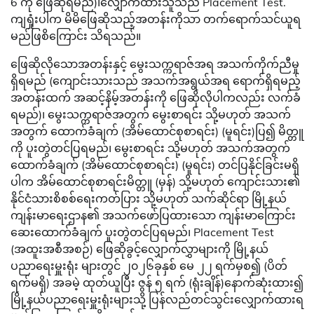
6 ကို ဖြေဆိုရမည်)၊လျှောက်ထားသူသည် Placement Test.
ကျရှုံးပါက မိမိဖြေဆိုသည့်အတန်းကိုသာ တက်ရောက်သင်ယူရ
မည်ဖြစိကြောင်း သိရသည်။
ဖြေဆိုလိုသောအတန်းနှင့် မွေးသက္ကရာဇ်အရ အသက်ကိုက်ညီမှု
ရှိရမည် (ကျောင်းသားသည် အသက်အရွယ်အရ ရောက်ရှိရမည့်
အတန်းထက် အဆင့်နိမ့်အတန်းကို ဖြေဆိုလိုပါကလည်း လက်ခံ
ရမည်)၊ မွေးသက္ကရာဇ်အတွက် မွေးစာရင်း သို့မဟုတ် အသက်
အတွက် ထောက်ခံချက် (အိမ်ထောင်စုစာရင်း) (မူရင်း)ပြ၍ မိတ္တူ
ကို ပူးတွဲတင်ပြရမည်၊ မွေးစာရင်း သို့မဟုတ် အသက်အတွက်
ထောက်ခံချက် (အိမ်ထောင်စုစာရင်း) (မူရင်း) တင်ပြနိုင်ခြင်းမရှိ
ပါက အိမ်ထောင်စုစာရင်းမိတ္တူ (မှန်) သို့မဟုတ် ကျောင်းသား၏
နိုင်ငံသားစိစစ်ရေးကတ်ပြား သို့မဟုတ် သက်ဆိုင်ရာ မြို့နယ်
ကျန်းမာရေးဌာန၏ အသက်ဖော်ပြထားသော ကျန်းမာကြောင်း
ဆေးထောက်ခံချက် ပူးတွဲတင်ပြရမည်၊ Placement Test
(အထူးအစီအစဉ်) ဖြေဆိုခွင့်လျှောက်လွှာများကို မြို့နယ်
ပညာရေးမှူးရုံး များတွင် ၂၀၂၆ခုနှစ် မေ ၂၂ ရက်မှစ၍ (ပိတ်
ရက်မရှိ) အခမဲ့ ထုတ်ယူပြီး ဇွန် ၅ ရက် (ရုံးချိန်)နောက်ဆုံးထား၍
မြို့နယ်ပညာရေးမှူးရုံးများသို့ ပြန်လည်တင်သွင်းလျှောက်ထားရ