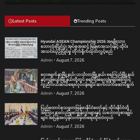
Latest Posts
Trending Posts
Hyundai ASEAN Championship 2026 အမျိုးသား
ဘောလုံးပြိုင်ပွဲ၊ အုပ်စုအဆင့် မြန်မာအသင်းနှင့် ထိုင်း
အသင်းယှဉ်ပြိုင်မှု တိုက်ရိုက်ထုတ်လွှင့်မည်
Admin
August 7, 2026
လေးမျက်နှာမြို့နယ်၊ ဟင်္သာတမြို့နယ်၊ ရေကြည်မြို့နယ်
နှင့်ကျုံပျော်မြို့နယ်တို့တွင် ရေကြီးရေလျှံမှုများကြောင့်
ကူညီကယ်ဆယ်ရေးလုပ်ငန်းများ ဆက်လက်ဆောင်ရွက်
Admin
August 7, 2026
ပြည်ထောင်စုသမ္မတမြန်မာနိုင်ငံတော်နှင့် ထိုင်းနိုင်ငံတို့
အကြား နားလည်မှုစာချွန်လွှာများနှင့် သဘောတူစာချုပ်
များ အပြန်အလှန်လက်မှတ်ရေးထိုးလဲလှယ်
Admin
August 7, 2026