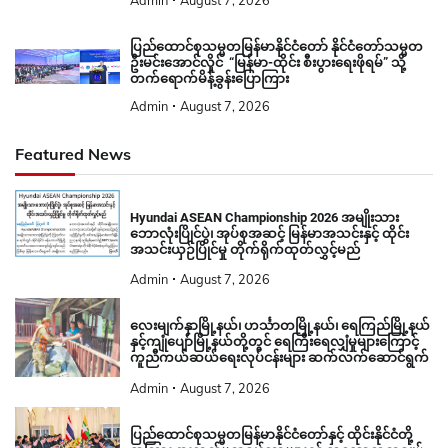
ပြည်ထောင်စုသမ္မတမြန်မာနိုင်ငံတော် နိုင်ငံတော်သမ္မတ
ဦးမင်းအောင်လှိုင် “မြန်မာ-ထိုင်း စီးပွားရေးဖိုရမ်” သို့
တက်ရောက်မိန့်ခွန်းပြောကြား
Admin
August 7, 2026
Featured News
Hyundai ASEAN Championship 2026 အမျိုးသား
ဘောလုံးပြိုင်ပွဲ၊ အုပ်စုအဆင့် မြန်မာအသင်းနှင့် ထိုင်း
အသင်းယှဉ်ပြိုင်မှု တိုက်ရိုက်ထုတ်လွှင့်မည်
Admin
August 7, 2026
လေးမျက်နှာမြို့နယ်၊ ဟင်္သာတမြို့နယ်၊ ရေကြည်မြို့နယ်
နှင့်ကျုံပျော်မြို့နယ်တို့တွင် ရေကြီးရေလျှံမှုများကြောင့်
ကူညီကယ်ဆယ်ရေးလုပ်ငန်းများ ဆက်လက်ဆောင်ရွက်
Admin
August 7, 2026
ပြည်ထောင်စုသမ္မတမြန်မာနိုင်ငံတော်နှင့် ထိုင်းနိုင်ငံတို့