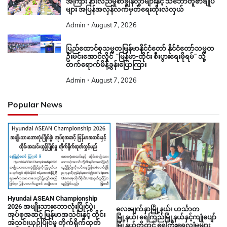
အကြား နားလည်မှုစာချွန်လွှာများနှင့် သဘောတူစာချုပ်
များ အပြန်အလှန်လက်မှတ်ရေးထိုးလဲလှယ်
Admin
August 7, 2026
ပြည်ထောင်စုသမ္မတမြန်မာနိုင်ငံတော် နိုင်ငံတော်သမ္မတ
ဦးမင်းအောင်လှိုင် “မြန်မာ-ထိုင်း စီးပွားရေးဖိုရမ်” သို့
တက်ရောက်မိန့်ခွန်းပြောကြား
Admin
August 7, 2026
Popular News
Hyundai ASEAN Championship
2026 အမျိုးသားဘောလုံးပြိုင်ပွဲ၊
လေးမျက်နှာမြို့နယ်၊ ဟင်္သာတ
အုပ်စုအဆင့် မြန်မာအသင်းနှင့် ထိုင်း
မြို့နယ်၊ ရေကြည်မြို့နယ်နှင့်ကျုံပျော်
အသင်းယှဉ်ပြိုင်မှု တိုက်ရိုက်ထုတ်
မြို့နယ်တို့တွင် ရေကြီးရေလျှံမှုများ