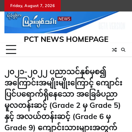
Skip
Friday, August 7, 2026
to
content
PCT NEWS HOMEPAGE
၂၀၂၁-၂ဝ၂၂ ပညာသင်နှစ်မှစ၍
အကြောင်းအမျိုးမျိုးကြောင့် ကျောင်း
ပြင်ပရောက်ရှိနေသော အခြေခံပညာ
မူလတန်းဆင့် (Grade 2 မှ Grade 5)
နှင့် အလယ်တန်းဆင့် (Grade 6 မှ
Grade 9) ကျောင်းသားများအတွက်