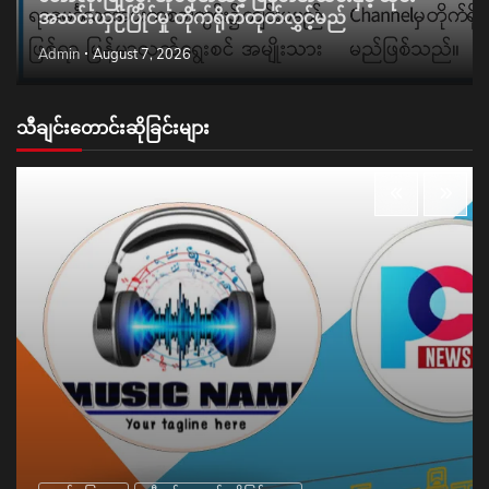
အသင်းယှဉ်ပြိုင်မှု တိုက်ရိုက်ထုတ်လွှင့်မည်
Admin
August 7, 2026
သီချင်းတောင်းဆိုခြင်းများ