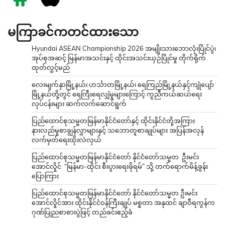
မကြာခင်ကတင်ထားသော
Hyundai ASEAN Championship 2026 အမျိုးသားဘောလုံးပြိုင်ပွဲ၊
အုပ်စုအဆင့် မြန်မာအသင်းနှင့် ထိုင်းအသင်းယှဉ်ပြိုင်မှု တိုက်ရိုက်
ထုတ်လွှင့်မည်
လေးမျက်နှာမြို့နယ်၊ ဟင်္သာတမြို့နယ်၊ ရေကြည်မြို့နယ်နှင့်ကျုံပျော်
မြို့နယ်တို့တွင် ရေကြီးရေလျှံမှုများကြောင့် ကူညီကယ်ဆယ်ရေး
လုပ်ငန်းများ ဆက်လက်ဆောင်ရွက်
ပြည်ထောင်စုသမ္မတမြန်မာနိုင်ငံတော်နှင့် ထိုင်းနိုင်ငံတို့အကြား
နားလည်မှုစာချွန်လွှာများနှင့် သဘောတူစာချုပ်များ အပြန်အလှန်
လက်မှတ်ရေးထိုးလဲလှယ်
ပြည်ထောင်စုသမ္မတမြန်မာနိုင်ငံတော် နိုင်ငံတော်သမ္မတ ဦးမင်း
အောင်လှိုင် “မြန်မာ-ထိုင်း စီးပွားရေးဖိုရမ်” သို့ တက်ရောက်မိန့်ခွန်း
ပြောကြား
ပြည်ထောင်စုသမ္မတမြန်မာနိုင်ငံတော် နိုင်ငံတော်သမ္မတ ဦးမင်း
အောင်လှိုင်အား ထိုင်းနိုင်ငံဝန်ကြီးချုပ် မစ္စတာ အနုထင် ချာဝီရကွန်က
ဂုဏ်ပြုညစာစားပွဲဖြင့် တည်ခင်းဧည့်ခံ