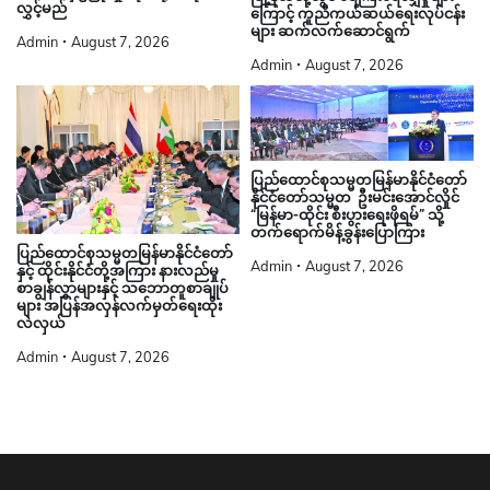
လွှင့်မည်
ကြောင့် ကူညီကယ်ဆယ်ရေးလုပ်ငန်း
များ ဆက်လက်ဆောင်ရွက်
Admin
August 7, 2026
Admin
August 7, 2026
ပြည်ထောင်စုသမ္မတမြန်မာနိုင်ငံတော်
နိုင်ငံတော်သမ္မတ ဦးမင်းအောင်လှိုင်
“မြန်မာ-ထိုင်း စီးပွားရေးဖိုရမ်” သို့
တက်ရောက်မိန့်ခွန်းပြောကြား
ပြည်ထောင်စုသမ္မတမြန်မာနိုင်ငံတော်
Admin
August 7, 2026
နှင့် ထိုင်းနိုင်ငံတို့အကြား နားလည်မှု
စာချွန်လွှာများနှင့် သဘောတူစာချုပ်
များ အပြန်အလှန်လက်မှတ်ရေးထိုး
လဲလှယ်
Admin
August 7, 2026