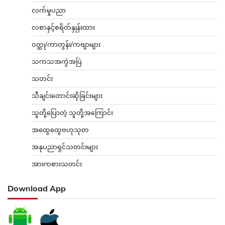
လက်မှုပညာ
လစာနှင့်စရိတ်နှုန်းထား
ဝတ္ထု/ကာတွန်း/ကဗျာများ
သကသအကွဲအပြဲ
သတင်း
သီချင်းတောင်းဆိုခြင်းများ
သူတို့ပြောတဲ့ သူတို့အကြောင်း
အထွေထွေဗဟုသုတ
အနုပညာရှင်သတင်းများ
အားကစားသတင်း
Download App