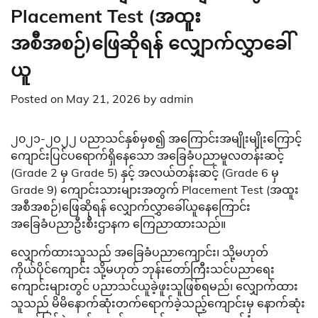
Placement Test (အထူး
အစီအစဉ်)ဖြေဆိုရန် လျှောက်လွှာခေါ်
ယူ
Posted on
May 21, 2026
by
admin
၂၀၂၁-၂ဝ၂၂ ပညာသင်နှစ်မှစ၍ အကြောင်းအမျိုးမျိုးကြောင့်
ကျောင်းပြင်ပရောက်ရှိနေသော အခြေခံပညာမူလတန်းဆင့်
(Grade 2 မှ Grade 5) နှင့် အလယ်တန်းဆင့် (Grade 6 မှ
Grade 9) ကျောင်းသားများအတွက် Placement Test (အထူး
အစီအစဉ်)ဖြေဆိုရန် လျှောက်လွှာခေါ်ယူနေကြောင်း
အခြေခံပညာဦးစီးဌာနက ကြေညာထားသည်။
လျှောက်ထားသူသည် အခြေခံပညာကျောင်း၊ သို့မဟုတ်
ကိုယ်ပိုင်ကျောင်း သို့မဟုတ် ဘုန်းတော်ကြီးသင်ပညာရေး
ကျောင်းများတွင် ပညာသင်ယူခဲ့ဖူးသူဖြစ်ရမည်၊ လျှောက်ထား
သူသည် မိမိနောက်ဆုံးတက်ရောက်ခဲ့သည့်ကျောင်းမှ နောက်ဆုံး