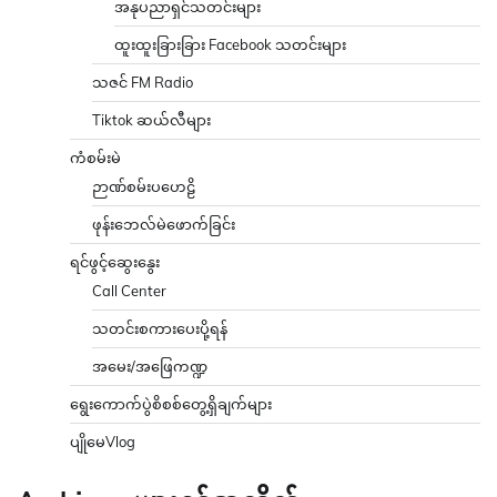
အနုပညာရှင်သတင်းများ
ထူးထူးခြားခြား Facebook သတင်းများ
သဇင် FM Radio
Tiktok ဆယ်လီများ
ကံစမ်းမဲ
ဉာဏ်စမ်းပဟေဠိ
ဖုန်းဘေလ်မဲဖောက်ခြင်း
ရင်ဖွင့်ဆွေးနွေး
Call Center
သတင်းစကားပေးပို့ရန်
အမေး/အဖြေကဏ္ဍ
ရွေးကောက်ပွဲစိစစ်တွေ့ရှိချက်များ
ပျိုမေVlog