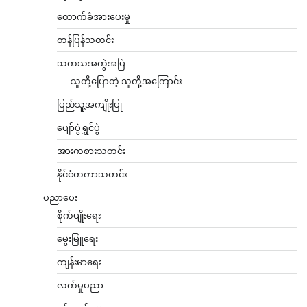
ထောက်ခံအားပေးမှု
တန်ပြန်သတင်း
သကသအကွဲအပြဲ
သူတို့ပြောတဲ့ သူတို့အကြောင်း
ပြည်သူ့အကျိုးပြု
ပျော်ပွဲရွှင်ပွဲ
အားကစားသတင်း
နိုင်ငံတကာသတင်း
ပညာပေး
စိုက်ပျိုးရေး
မွေးမြူရေး
ကျန်းမာရေး
လက်မှုပညာ