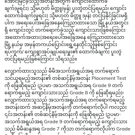
အောင်မြင်ခဲ့သည့်အတန်းအတွက် ကျောင်းထောက်ခံ
ချက်(မူရင်း) သို့မဟုတ် မိတ္တူ(မှန်) ပူးတွဲတင်ပြရမည်၊ ကျောင်း
ထောက်ခံချက်(မူရင်း) သို့မဟုတ် မိတ္တူ (မှန်) တင်ပြနိုင်ခြင်းမရှိ
ပါက အရေးပေါ်အခြေအနေကြေညာထားသော မြို့နယ်အတွင်း
ရှိ ကျောင်းတွင် တက်ရောက်ခဲ့သည့် ကျောင်းသားဖြစ်ကြောင်း
အထောက်အထား(အရေးပေါ်အခြေအနေ ကြေညာထားသော
မြို့နယ်မှ အမှန်တကယ်ပြောင်းရွှေ့နေထိုင်သူဖြစ်ကြောင်း
ရပ်ကွက်/ ကျေးရွာအုပ်ချုပ်ရေးမှူး၏ ထောက်ခံချက်) ပူးတွဲ
တင်ပြရမည်ဖြစ်ကြောင်း သိရသည်။
လျှောက်ထားသူသည် မိမိအသက်အရွယ်အရ တက်ရောက်
သင်ယူရမည့်အတန်း၏ တစ်ဆင့်နိမ့်အတန်း Placement Test
ကို ဖြေဆိုရမည် (ဥပမာ-အသက်အရွယ်အရ Grade 9 တက်
ရောက်ရမည့် ကျောင်းသားသည် Grade 8 ကို ဖြေဆိုရမည်)၊
လျှောက်ထားသူသည် အသက်အရွယ်အရ တက်ရောက်ရမည့်
အတန်းထက် အဆင့်နိမ့်အတန်းကို တက်ရောက်လိုပါ ကလည်း
၎င်းအတန်း၏ တစ်ဆင့်နိမ့်အတန်းကို ဖြေဆိုရမည် (ဥပမာ-
အသက်အရွယ်အရ Grade 9 တက်ရောက်ရမည့် ကျောင်းသား
သည် မိမိဆန္ဒအရ Grade 7 ကိုသာ တက်ရောက်လိုပါက Grade