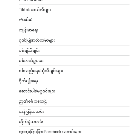
Tiktok ဆယ်လီများ
ကံစမ်းမဲ
ကျန်းမာရေး
ဂုဏ်ပြုဇာတ်လမ်းများ
စစ်ချီသီချင်း
စစ်ဘက်ဥပဒေ
စစ်သည်ရေး/ဆိုသီချင်းများ
စိုက်ပျိုးရေး
ဆောင်းပါး/မဂ္ဂဇင်းများ
ဉာဏ်စမ်းပဟေဠိ
တန်ပြန်သတင်း
တိုက်ပွဲသတင်း
ထူးထူးခြားခြား Facebook သတင်းများ