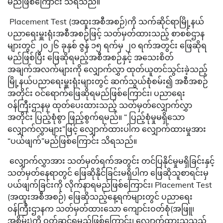
မည်ဖြစကြောင်း သိရသည်။
Placement Test (အထူးအစီအစဉ်)ကို သက်ဆိုင်ရာမြို့နယ်
ပညာရေးမှူးရုံးအစီအစဉ်ဖြင့် သတ်မှတ်ထားသည့် စာစစ်ဌာန
များတွင် ၂၀၂၆ ခုနှစ် ဇွန် ၁၅ ရက်မှ ၂၀ ရက်အတွင်း ဖြေဆိုရ
မည်ဖြစ်ပြီး ဖြေဆိုရမည့်အစီအစဉ်နှင့် အသေးစိတ်
အချက်အလက်များကို လျှောက်လွှာ ထုတ်ယူတင်သွင်းခဲ့သည့်
မြို့နယ်ပညာရေးမှူးရုံးများတွင် ဆက်သွယ်စုံစမ်း၍ အစီအစဉ်
အတိုင်း ဝင်ရောက်ဖြေဆိုရမည်ဖြစ်ကြောင်း၊ ပညာရေး
ဝန်ကြီးဌာနမှ ထုတ်ပေးထားသည့် သတ်မှတ်လျှောက်လွှာ
အတိုင်း ပြည့်စုံစွာ ဖြည့်စွက်ရမည်။ “ ပြည့်စုံမှုမရှိသော
လျှောက်လွှာများ”ဖြင့် လျှောက်ထားပါက လျှောက်ထားမှုအား
“ပယ်ဖျက်”မည်ဖြစ်‌ကြောင်း သိရသည်။
လျှောက်လွှာအား သတ်မှတ်ရက်အတွင်း တင်ပြနိုင်မှုမရှိခြင်းနှင့်
သတ်မှတ်နေရာတွင် ဖြေဆိုနိုင်ခြင်းမရှိပါက ဖြေဆိုသူစာရင်းမှ
ပယ်ဖျက်ခြင်းကို လိုက်နာရမည်ဖြစ်ကြောင်း၊ Placement Test
(အထူးအစီအစဉ်) ဖြေဆိုသည့်နေ့ရက်များတွင် ပညာရေး
ဝန်ကြီးဌာနက သတ်မှတ်ထားသော ကျောင်းဝတ်စုံ(အဖြူ၊
အစိမ်း)ကို ဝတ်ဆင်ရမည်ဖြစ်ကြောင်း၊ လျှောက်ထားသူသည်