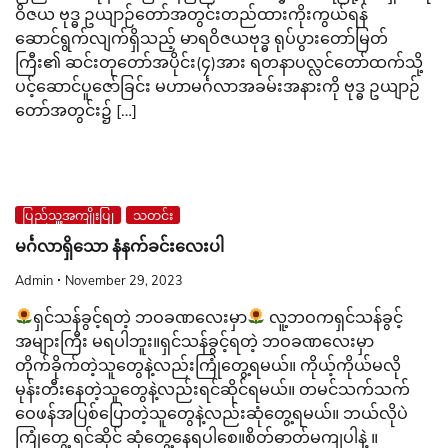
ဝိဇယ ဗုဒ္ဓ ဥယျာဉ်တော်အတွင်းတည်ထားကိုးကွယ်ရန်
ဆောင်ရွက်လျက်ရှိသည့် မာရဝိဇယဗုဒ္ဓ ရုပ်ပွားတော်မြတ်
ကြီး၏ ဆင်းတုတော်အပိုင်း(၄)အား ရတနာပလ္လင်တော်ထက်သို့
ပင့်ဆောင်ပူဇော်ခြင်း မဟာမင်္ဂလာအခမ်းအနားကို ဗုဒ္ဓ ဥယျာဉ်
တော်အတွင်း၌ […]
ပြည်သူ့အကျိုးပြု
သတင်း
မင်္ဂလာရှိသော နံနက်ခင်းလေးပါ
Admin
November 29, 2023
ရှင်သန်ခွင့်ရတဲ့ ဘဝခဏလေးမှာ
လူ့ဘဝကရှင်သန်ခွင့်
အများကြီး မရပါဘူး။ရှင်သန်ခွင့်ရတဲ့ ဘဝခဏလေးမှာ
တိုက်ခိုက်တဲ့သူတွေနဲ့လည်းကြုံတွေ့ရမယ်။ ကိုယ့်ကိုယ်မလို
မုန်းတီးနေတဲ့သူတွေနဲ့လည်းရင်ဆိုင်ရမယ်။ တမင်သက်သက်
ဝေဖန်အပြစ်ပြောတဲ့သူတွေနဲ့လည်းဆုံတွေ့ရမယ်။ ဘယ်လိုပဲ
ကြုံတွေ့ ရင်ဆိုင် ဆုံတွေ့နေရပါစေ။စိတ်ဓာတ်မကျပါနဲ့ ။