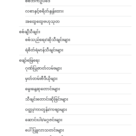
စစ်ဘက်ဥပဒေ
လစာနှင့်စရိတ်နှုန်းထား
အထွေထွေဗဟုသုတ
စစ်ချီသီချင်း
စစ်သည်ရေး/ဆိုသီချင်းများ
ရဲစိတ်ရဲမာန်သီချင်းများ
ဖျော်ဖြေရေး
ဂုဏ်ပြုဇာတ်လမ်းများ
မှတ်တမ်းဗီဒီယိုများ
မွေးနေ့ဆုတောင်းများ
သီချင်းတောင်းဆိုခြင်းများ
ဝတ္ထု/ကာတွန်း/ကဗျာများ
ဆောင်းပါး/မဂ္ဂဇင်းများ
ပေါ်ပြူလာသတင်းများ