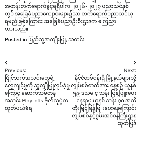
အတန်းတက်ရောက်ခွင့်ရရှိပါက ၂၀၂၆-၂၀၂၇ ပညာသင်နှစ်
တွင် အခြေခံပညာကျောင်းများ၌သာ တက်ရောက်ပညာသင်ယူ
ရမည်ဖြစ်ကြောင်း အခြေခံပညာဦးစီးဌာနက ကြေညာ
ထားသည်။
Posted in
ပြည်သူ့အကျိုးပြု
,
သတင်း
Post
Previous:
Next:
navigation
ပြိုင်ဘက်အသင်းတွေရဲ့
နိုင်ငံတစ်ဝန်းရှိ မြို့နယ်များသို့
လေ့ကျင့်မှုကို သူလျှိုပြုလုပ်ခဲ့မှု
လျှပ်စစ်ဓာတ်အား နေ့စဉ် ယူနစ်
ကြောင့် ဆောက်သမ်တန်
၅၉ ဒသမ ၄ သန်း ဖြန့်ဖြူး‌ပေး
အသင်း Play-offs ဗိုလ်လုပွဲက
နေရာမှ ယူနစ် သန်း ၇၀ အထိ
ထုတ်ပယ်ခံရ
တိုးမြှင့်ဖြန့်ဖြူးပေးနေကြောင်း
လျှပ်စစ်နှင့်စွမ်းအင်ဝန်ကြီးဌာန
ထုတ်ပြန်