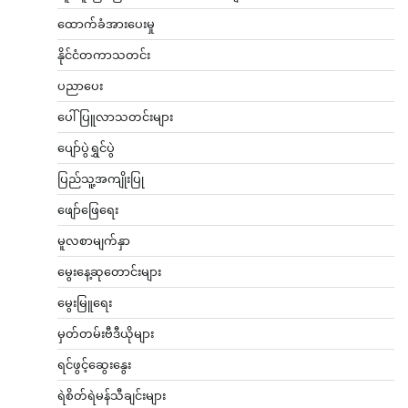
ထောက်ခံအားပေးမှု
နိုင်ငံတကာသတင်း
ပညာပေး
ပေါ်ပြူလာသတင်းများ
ပျော်ပွဲရွှင်ပွဲ
ပြည်သူ့အကျိုးပြု
ဖျော်ဖြေရေး
မူလစာမျက်နှာ
မွေးနေ့ဆုတောင်းများ
မွေးမြူရေး
မှတ်တမ်းဗီဒီယိုများ
ရင်ဖွင့်ဆွေးနွေး
ရဲစိတ်ရဲမန်သီချင်းများ