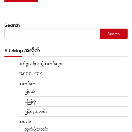
Search
Search
SiteMap အလိုက်
ဖတ်ရှုသင့်သည့်သတင်းများ
FACT CHECK
သတင်းစာ
မြဝတီ
ကြေးမုံ
မြန်မာ့အလင်း
သတင်း
တိုက်ပွဲသတင်း