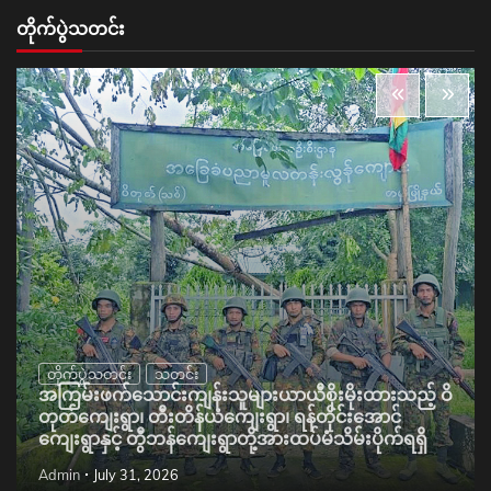
တိုက်ပွဲသတင်း
တိုက်ပွဲသတင်း
သတင်း
အကြမ်းဖက်သောင်းကျန်းသူများယာယီစိုးမိုးထားသည့် ဝိ
တုတ်ကျေးရွာ၊ တီးတိန်ယံကျေးရွာ၊ ရန်တိုင်းအောင်
ကျေးရွာနှင့် တွီဘန်ကျေးရွာတို့အားထပ်မံသိမ်းပိုက်ရရှိ
Admin
July 31, 2026