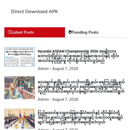
Direct Download APK
Latest Posts
Trending Posts
Hyundai ASEAN Championship 2026 အမျိုးသား
ဘောလုံးပြိုင်ပွဲ၊ အုပ်စုအဆင့် မြန်မာအသင်းနှင့် ထိုင်း
အသင်းယှဉ်ပြိုင်မှု တိုက်ရိုက်ထုတ်လွှင့်မည်
Admin
August 7, 2026
လေးမျက်နှာမြို့နယ်၊ ဟင်္သာတမြို့နယ်၊ ရေကြည်မြို့နယ်
နှင့်ကျုံပျော်မြို့နယ်တို့တွင် ရေကြီးရေလျှံမှုများကြောင့်
ကူညီကယ်ဆယ်ရေးလုပ်ငန်းများ ဆက်လက်ဆောင်ရွက်
Admin
August 7, 2026
ပြည်ထောင်စုသမ္မတမြန်မာနိုင်ငံတော်နှင့် ထိုင်းနိုင်ငံတို့
အကြား နားလည်မှုစာချွန်လွှာများနှင့် သဘောတူစာချုပ်
များ အပြန်အလှန်လက်မှတ်ရေးထိုးလဲလှယ်
Admin
August 7, 2026