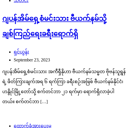
သတင်း
ဂျပန်အိမ်ရှေ့စံမင်းသား ဗီယက်နမ်သို့
ချစ်ကြည်ရေးခရီးရောက်ရှိ
ရှင်ယွန်း
September 23, 2023
ဂျပန်အိမ်ရှေ့စံမင်းသား အကီရှီနိုဟာ ဗီယက်နမ်သမ္မတ ဗိုဗန်သူရွန်
ရဲ့ ဖိတ်ကြားချက်အရ ၆ ရက်ကြာ ခရီးစဉ်အဖြစ် ဗီယက်နမ်နိုင်ငံ၊
ဟနွိုင်မြို့တော်သို့ စက်တင်ဘာ ၂၁ ရက်မှာ ရောက်ရှိလာခဲ့ပါ
တယ်။ စက်တင်ဘာ […]
ထောက်ခံအားပေးမှု