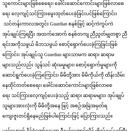
သူကောင်းများဖြစ်စေရေး၊ ခေါင်းဆောင်ကောင်းများဖြစ်လာစေ
ရေး လေ့ကျင့်သင်ကြားမွေးထုတ်ပေးခဲ့ခြင်းပင်ဖြစ်ကြောင်း၊
သင်တန်းကာလအတွင်း Guardian စနစ်ဖြင့် ဆင့်ကဲကွပ်ကဲ
အုပ်ချုပ်ကြရပြီး အထက်အောက် စနစ်တကျ ညီညွတ်မျှတစွာ ညီ
ရင်းအကိုသဖွယ် မိဘသဖွယ် စောင့်ရှောက်ပေးခဲ့ကြခြင်းဖြစ်
ကြောင်း၊ အုပ်ချုပ်သူ Guardian များသာမက ဆရာ၊ ဆရာမ
များသည်လည်း သွန်သင် ဆုံးမမှုများ၊ စောင့်ရှောက်မှုများကို
ဆောင်ရွက်ပေးခဲ့ကြကြောင်း၊ မိမိတို့အား မိမိကိုယ်ကို ထိန်းသိမ်း
နေထိုင်တတ်စေရေး၊ ခေါင်းဆောင်ကောင်းများဖြစ်လာစေ
ရေး သင်ကြားလေ့ကျင့်ပေးခဲ့သည့် ဆရာ၊ ဆရာမများ၊ အုပ်ချုပ်
သူများအားလုံးကို မိမိတို့အနေ ဖြင့် အစဉ်အမြဲအမှတ်ရ
ကျေးဇူးတင်ရှိနေမည်ဖြစ်ပါကြောင်းဖြင့် ပြောကြားသည်။
ယင်းနောက် နိုင်ငံတော်သမ္မတ ဦးမင်းအောင်လှိုင် (ဗိုလ်ချုပ်မှူးကြီး