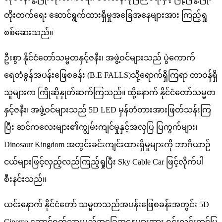
တိုးတက်ရေး ဆောင်ရွက်ထားရှိမှုအခြေအနေများအား ကြည့်ရှု
စစ်ဆေးသည်။
ဦးစွာ နိုင်ငံတော်သမ္မတနှင့်ဇနီး၊ အဖွဲ့ဝင်များသည် ပွဲကောက်
ရေတံခွန်အပန်းဖြေစခန်း (B.E FALLS)သို့ရောက်ရှိကြရာ တာဝန်ရှိ
သူများက ကြိုဆိုနှုတ်ဆက်ကြသည်။ ထို့နောက် နိုင်ငံတော်သမ္မတ
နှင့်ဇနီး၊ အဖွဲ့ဝင်များသည် 5D LED မှန်တံတားအားဖြတ်သန်းကြ
ပြီး ဆင်ကလေးများ၏ကျွမ်းကျင်မှုနှင့်အလှပြ ပြကွက်များ၊
Dinosaur Kingdom အတွင်းခင်းကျင်းထားရှိမှုများကို ဘာဂီယာဉ်
ငယ်များဖြင့်လှည့်လည်ကြည့်ရှုပြီး Sky Cable Car ဖြင့်လိုက်ပါ
စီးနင်းသည်။
ယင်းနောက် နိုင်ငံတော် သမ္မတသည်အပန်းဖြေစခန်းအတွင်း 5D
Cinema ဆောင်ရွက်သွားမည့်အခြေအနေများအား ရှင်းလင်းတင်ပြ