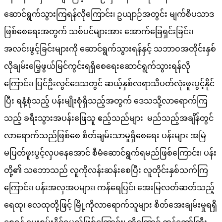
ဆောင်ရွက်သွားကြရန်လိုကြောင်း၊ ဥယျာဉ်အတွင်း မျက်စိပသာဒ
ဖြစ်စေရေးအတွက် သစ်ပင်များအား အောက်ခြေရှင်းခြင်း၊
အလင်းဖွင့်ခြင်းများကို ဆောင်ရွက်သွားရန်နှင့် သဘာဝအတိုင်းနှစ်
လိုချမ်းမြေ့ဖွယ်မြင်ကွင်းရရှိစေရေးဆောင်ရွက်သွားရန်လို
ကြောင်း၊ ပြင်ဦးလွင်ဒေသတွင် ဆယ့်နှစ်လရာသီပတ်လုံးဖူးပွင့်နိုင်
ပြီး ရနံ့စုံသည့် ပန်းမျိုးစုံရှိသည့်အတွက် ဒေသသို့လာရောက်ကြ
သည့် ခရီးသွားအပန်းဖြေသူ ဧည့်သည်များ မည်သည့်အချိန်တွင်
လာရောက်သည်ဖြစ်စေ စိတ်ချမ်းသာမှုရှိစေရေး ပန်းများ အမြဲ
မပြတ်ဖူးပွင့်လှပနေအောင် စီမံဆောင်ရွက်ရမည်ဖြစ်ကြောင်း၊ ပန်း
တို့၏ သဘောသည် လူကိုလန်းဆန်းစေပြီး လူတိုင်းနှစ်သက်ကြ
ကြောင်း၊ ပန်းအလှအပများ၊ ကန်ရေပြင်၊ အေးမြလတ်ဆတ်သည့်
ရေထု၊ လေထုတို့ဖြင့် မြို့ကိုလာရောက်သူများ စိတ်အေးချမ်းမှုရရှိ