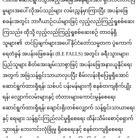
မှုများအပေါ် လိုအပ်သည်များ လမ်းညွှန်မှာကြားပြီး အပန်းဖြေ
စခန်းအတွင်း ဘာဂီယာဉ်ငယ်များဖြင့် လှည့်လည်ကြည့်ရှုစစ်ဆေး
ကြသည်။ ထိုသို့ လှည့်လည်ကြည့်ရှုစစ်ဆေးစဉ် တာဝန်ရှိ
သူများ၏ တင်ပြချက်များအပေါ် နိုင်ငံတော်သမ္မတက ပွဲကောက်
ရေတံခွန် အပန်းဖြေစခန်း (B.E FALLS) အတွင်း ခရီးသွားများ၊
ပြည်သူများ စိတ်အေးချမ်းသာစွာဖြင့် အပန်းဖြေအနားယူနိုင်ရေး
အတွက် အမြဲသန့်ရှင်းသာယာလှပပြီး စိမ်းလန်းစိုပြေမှုရှိအောင်
ဆောင်ရွက်ထားရှိရန်၊ သစ်ပင် ပန်းမန်များကို စနစ်တကျစိုက်ပျိုး
ရန်၊ လျှောက်လမ်းများနှင့် တံတားများကောင်းမွန်စေရေး
ဆောင်ရွက်ထားရှိရန်၊ ချောင်းရိုးတစ်လျှောက် သန့်ရှင်းသာယာရေး
နှင့် ရေများ သန့်ရှင်းကြည်လင်မှုရှိစေရေး ထိန်းသိမ်းစောင့်ရှောက်
သွားရန်၊ ဘေးကင်းလုံခြုံမှု ရှိစေရေးနှင့် စနစ်တကျရှိစေရေး