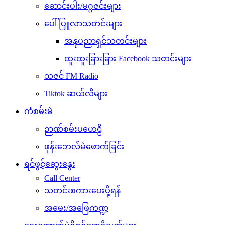
ဆောင်းပါး/မဂ္ဂဇင်းများ
ပေါ်ပြူလာသတင်းများ
အနုပညာရှင်သတင်းများ
ထူးထူးခြားခြား Facebook သတင်းများ
သဇင် FM Radio
Tiktok ဆယ်လီများ
ကံစမ်းမဲ
ဉာဏ်စမ်းပဟေဠိ
ဖုန်းဘေလ်မဲဖောက်ခြင်း
ရင်ဖွင့်ဆွေးနွေး
Call Center
သတင်းစကားပေးပို့ရန်
အမေး/အဖြေကဏ္ဍ