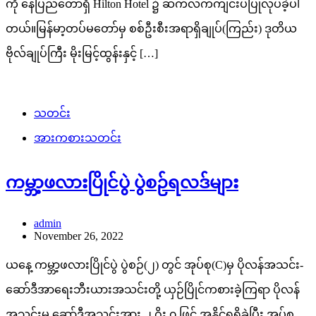
ကို နေပြည်တော်ရှိ Hilton Hotel ၌ ဆက်လက်ကျင်းပပြုလုပ်ခဲ့ပါ
တယ်။မြန်မာ့တပ်မတော်မှ စစ်ဦးစီးအရာရှိချုပ်(ကြည်း) ဒုတိယ
ဗိုလ်ချုပ်ကြီး မိုးမြင့်ထွန်းနှင့် […]
သတင်း
အားကစားသတင်း
ကမ္ဘာ့ဖလားပြိုင်ပွဲ ပွဲစဉ်ရလဒ်များ
admin
November 26, 2022
ယနေ့ ကမ္ဘာ့ဖလားပြိုင်ပွဲ ပွဲစဉ်(၂) တွင် အုပ်စု(C)မှ ပိုလန်အသင်း-
ဆော်ဒီအာရေးဘီးယားအသင်းတို့ ယှဉ်ပြိုင်ကစားခဲ့ကြရာ ပိုလန်
အသင်းမှ ဆော်ဒီအသင်းအား ၂ ဂိုး ၀ ဖြင့် အနိုင်ရရှိခဲ့ပြီး အုပ်စု