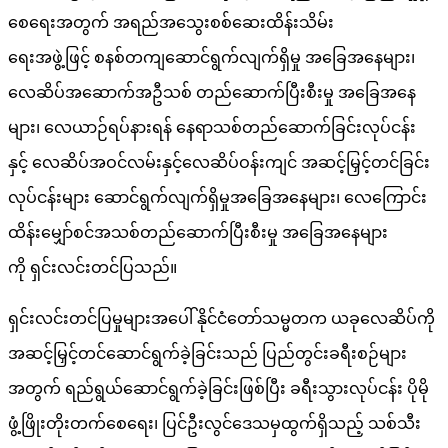
စေရေးအတွက် အရည်အသွေးစစ်ဆေးထိန်းသိမ်း
ရေးအဖွဲ့ဖြင့် စနစ်တကျဆောင်ရွက်လျက်ရှိမှု အခြေအနေများ၊
လေဆိပ်အဆောက်အဦသစ် တည်ဆောက်ပြီးစီးမှု အခြေအနေ
များ၊ လေယာဉ်ရပ်နားရန် နေရာသစ်တည်ဆောက်ခြင်းလုပ်ငန်း
နှင့် လေဆိပ်အဝင်လမ်းနှင့်လေဆိပ်ဝန်းကျင် အဆင့်မြှင့်တင်ခြင်း
လုပ်ငန်းများ ဆောင်ရွက်လျက်ရှိမှုအခြေအနေများ၊ လေကြောင်း
ထိန်းမျှော်စင်အသစ်တည်ဆောက်ပြီးစီးမှု အခြေအနေများ
ကို ရှင်းလင်းတင်ပြသည်။
ရှင်းလင်းတင်ပြမှုများအပေါ် နိုင်ငံတော်သမ္မတက ယခုလေဆိပ်ကို
အဆင့်မြှင့်တင်ဆောင်ရွက်ခဲ့ခြင်းသည် ပြည်တွင်းခရီးစဉ်များ
အတွက် ရည်ရွယ်ဆောင်ရွက်ခဲ့ခြင်းဖြစ်ပြီး ခရီးသွားလုပ်ငန်း ပိုမို
ဖွံ့ဖြိုးတိုးတက်စေရေး၊ ပြင်ဦးလွင်ဒေသမှထွက်ရှိသည့် သစ်သီး