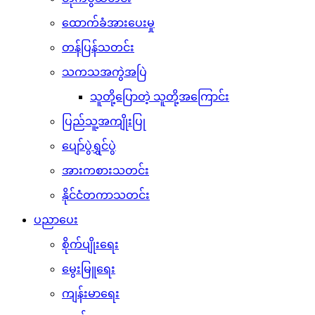
ထောက်ခံအားပေးမှု
တန်ပြန်သတင်း
သကသအကွဲအပြဲ
သူတို့ပြောတဲ့ သူတို့အကြောင်း
ပြည်သူ့အကျိုးပြု
ပျော်ပွဲရွှင်ပွဲ
အားကစားသတင်း
နိုင်ငံတကာသတင်း
ပညာပေး
စိုက်ပျိုးရေး
မွေးမြူရေး
ကျန်းမာရေး