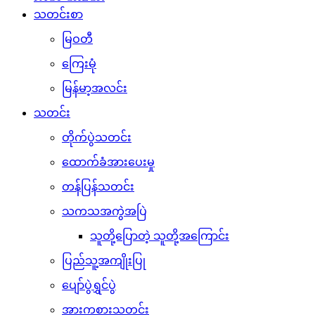
သတင်းစာ
မြဝတီ
ကြေးမုံ
မြန်မာ့အလင်း
သတင်း
တိုက်ပွဲသတင်း
ထောက်ခံအားပေးမှု
တန်ပြန်သတင်း
သကသအကွဲအပြဲ
သူတို့ပြောတဲ့ သူတို့အကြောင်း
ပြည်သူ့အကျိုးပြု
ပျော်ပွဲရွှင်ပွဲ
အားကစားသတင်း