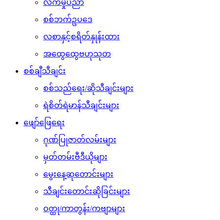
လက်မှုပညာ
စစ်ဘက်ဥပဒေ
လစာနှင့်စရိတ်နှုန်းထား
အထွေထွေဗဟုသုတ
စစ်ချီသီချင်း
စစ်သည်ရေး/ဆိုသီချင်းများ
ရဲစိတ်ရဲမာန်သီချင်းများ
ဖျော်ဖြေရေး
ဂုဏ်ပြုဇာတ်လမ်းများ
မှတ်တမ်းဗီဒီယိုများ
မွေးနေ့ဆုတောင်းများ
သီချင်းတောင်းဆိုခြင်းများ
ဝတ္ထု/ကာတွန်း/ကဗျာများ