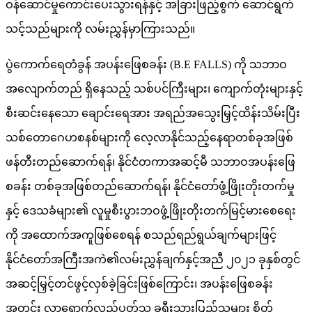
ဝန်ဆောင်မှုကောင်းပေးသွားရန်နှင့် အခြားဖြည့်စွက် ဆောင်ရွက်
သင့်သည်များကို လမ်းညွှန်မှာကြားသည်။
ပွဲကောက်ရေတံခွန် အပန်းဖြေစခန်း (B.E FALLS) ကို သဘာဝ
အလျောက်တည် ရှိနေသည့် သစ်ပင်ကြီးများ၊ ကျောက်တုံးများနှင့်
စီးဆင်းနေသော ချောင်းရေအား အရည်အသွေးမြှင့်ထိန်းသိမ်းပြီး
သစ်တောဂေဟစနစ်များကို လေ့လာနိုင်သည့်နေရာတစ်ခုအဖြစ်
ဖန်တီးတည်ဆောက်ရန်၊ နိုင်ငံတကာအဆင့်မီ သဘာဝအပန်းဖြေ
စခန်း တစ်ခုအဖြစ်တည်ဆောက်ရန်၊ နိုင်ငံတော်ဖွံ့ဖြိုးတိုးတက်မှု
နှင့် ဒေသခံများ၏ လူမှုစီးပွားဘဝဖွံ့ဖြိုးတိုးတက်မြင့်မားစေရေး
ကို အထောက်အကူဖြစ်စေရန် စသည်ရည်ရွယ်ချက်များဖြင့်
နိုင်ငံတော်အကြီးအကဲ၏လမ်းညွှန်ချက်နှင့်အညီ ၂၀၂၁ ခုနှစ်တွင်
အဆင့်မြှင့်တင်ဖွင့်လှစ်ခဲ့ခြင်းဖြစ်ကြောင်း၊ အပန်းဖြေစခန်း
အတွင်း လာရောက်လည်ပတ်သူ ခရီးသွားပြည်သူများ စိတ်