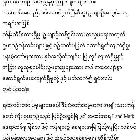
ရှိစစ်ဆေးစဉ် လမ်းညွှန်မှာကြားချက်များအား
အကောင်အထည်ဖော်ဆောင်ရွက်ပြီးစီးမှု၊ ဥယျာဉ်အတွင်း ရေ
အရင်းအမြစ်
ထိန်းသိမ်းထားရှိမှု၊ ဥယျာဉ်သန့်ရှင်းသာယာလှပရေးအတွက်
ဥယျာဉ်ဝန်ထမ်းများဖြင့် စဉ်ဆက်မပြတ် ဆောင်ရွက်လျက်ရှိမှု၊
ပန်းပွဲတော်များအား နှစ်အလိုက်ကျင်းပပြုလုပ်လျက်ရှိမှုနှင့်
အခြား လူထုစုပေါင်းလှုပ်ရှားမှုများအား အခါအားလျော်စွာ
ဆောင်ရွက်ပေးလျက်ရှိမှုတို့ နှင့် ပတ်သက်၍ ရှင်းလင်း
တင်ပြသည်။
ရှင်းလင်းတင်ပြမှုများအပေါ် နိုင်ငံတော်သမ္မတက အမျိုးသားကန်
တော်ကြီး ဥယျာဉ်သည် ပြင်ဦးလွင်မြို့၏ အထင်ကရ Land Mark
နေရာတစ်ခုဖြစ်သဖြင့် ကန်များ၌ ရေများအမြဲပြည့်နေပြီး သစ်ပင်
ပန်းမန်အလှအပများဖြင့် အစဉ်လှပနေစေရေး ထိန်းသိမ်း