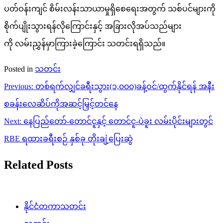
ပတ်ဝန်းကျင် စိမ်းလန်းသာယာမှုရှိစေရေးအတွက် သစ်ပင်များကို
စိုက်ပျိုးသွားရန်လိုကြောင်းနှင့် အခြားလိုအပ်သည်များ
ကို လမ်းညွှန်မှာကြားခဲ့ကြောင်း သတင်းရရှိသည်။
Posted in
သတင်း
Post
Previous:
တစ်ရက်လျှင်ခရီးသွား(၁,၀၀၀)ခန့်ဝင်/ထွက်နိုင်ရန် အနီး
navigation
စခန်းလေဆိပ်ကိုအဆင့်မြှင့်တင်နေ
Next:
နေပြည်တော်-တောင်ငူနှင့် တောင်ငူ-ပဲခူး လမ်းပိုင်းများတွင်
RBE ရထားခရီးစဉ် နှစ်ခု တိုးချဲ့ပြေးဆွဲ
Related Posts
နိုင်ငံတကာသတင်း