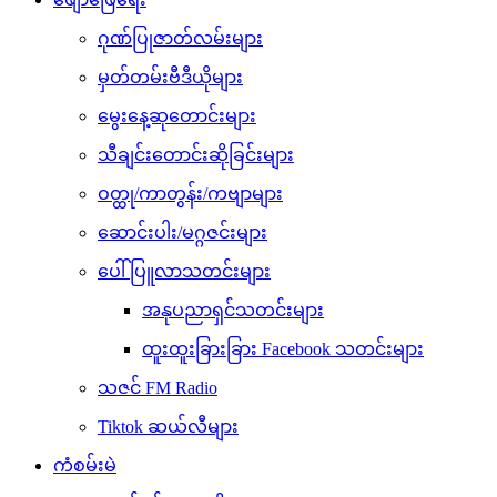
ဂုဏ်ပြုဇာတ်လမ်းများ
မှတ်တမ်းဗီဒီယိုများ
မွေးနေ့ဆုတောင်းများ
သီချင်းတောင်းဆိုခြင်းများ
ဝတ္ထု/ကာတွန်း/ကဗျာများ
ဆောင်းပါး/မဂ္ဂဇင်းများ
ပေါ်ပြူလာသတင်းများ
အနုပညာရှင်သတင်းများ
ထူးထူးခြားခြား Facebook သတင်းများ
သဇင် FM Radio
Tiktok ဆယ်လီများ
ကံစမ်းမဲ