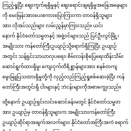
ကြည့်ရှုပြီး ဈေးကွက်ရရှိမှုနှင့် ဈေးရောင်းချရရှိမှုအခြေအနေများ
ကို မေးမြန်းအားပေးစကားပြောကြားကာ တာဝန်ရှိသူများ
အား လိုအပ်သည်များ လမ်းညွှန်မှာကြားသည်။ ယင်း
နောက် နိုင်ငံတော်သမ္မတနှင့် အဖွဲ့ဝင်များသည် ပြင်ဦးလွင်မြို့၊
အမျိုးသား ကန်တော်ကြီးဥယျာဉ်သို့ရောက်ရှိကြပြီး ဥယျာဉ်
အတွင်း သန့်ရှင်းသာယာလှပရေး၊ စိမ်းလန်းစိုပြေရေးထိန်းသိမ်း
ဆောင်ရွက်ထားရှိမှု၊ ကျေးငှက်တိရိစ္ဆာန်များအား စနစ်တကျ
မွေးမြူပြသထားရှိမှုတို့ကို လှည့်လည်ကြည့်ရှုစစ်ဆေးခဲ့ပြီး ကန်
တော်ကြီးအတွင်းရှိ ငါးများနှင့် ဘဲငန်းများကိုအစာကျွေးသည်။
ထို့နောက် ဥယျာဉ်ရှင်းလင်းဆောင်ခန်းမတွင် နိုင်ငံတော်သမ္မတ
အား ဥယျာဉ်မှ တာဝန်ရှိသူများက အမျိုးသားကန်တော်ကြီး
ဥယျာဉ်ဆိုင်ရာအချက်အလက်များ၊ နိုင်ငံတော်အကြီးအကဲ ရောက်