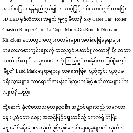
အပန်းပြေစေရန်ရည်ရွယ်၍ အဆင့်မြှင့်တင်ဆောင်ရွက်ထားပြီး
5D LED မှန်တံတား၊ အရှည် ၅၅၄ မီတာရှိ Sky Cable Car ၊ Roller
Coaster၊ Bumper Car၊ Tea Cups၊ Marry-Go-Round၊ Dinosaur
Kingdom၊ တောတွင်းလျှောက်လမ်းများ၊ အပန်းဖြေနေရာများ၊
ကလေးကစားကွင်းများကို ထည့်သွင်းဆောင်ရွက်ထားရှိပြီး သဘာ
ဝပတ်ဝန်းကျင်အလှအပများကို ကြည့်ရှုခံစားနိုင်ကာ ပြင်ဦးလွင်
မြို့၏ Land Mark နေရာများမှ တစ်ခုအဖြစ် ပြည်တွင်းပြည်ပမှ
ခရီးသွားများ၊ လာရောက်အပန်းဖြေသူများဖြင့် စည်ကားများပြား
လျက်ရှိသည်။
ထို့နောက် နိုင်ငံတော်သမ္မတနှင့်ဇနီး၊ အဖွဲ့ဝင်များသည် သုမင်္ဂလာ
ဈေး (ညံတော ဈေး) အဆင့်မြင့်ဈေးသစ်သို့ ရောက်ရှိကြပြီး
ဈေးဆိုင်ခန်းများအလိုက် ဖွင့်လှစ်ရောင်းချနေမှုများကို လိုက်လံ