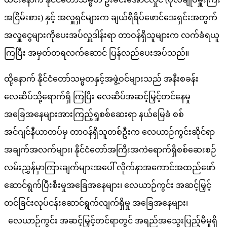
အငြိမ်းစား) နှင့် အလှူရှင်များက ချယ်ရီရိပ်ဖောင်ဒေးရှင်းအတွက်
အလှူငွေများကိုပေးအပ်လှူဒါန်းရာ တာဝန်ရှိသူများက လက်ခံရယူ
ကြပြီး အမှတ်တရလက်ဆောင် ပြန်လည်ပေးအပ်သည်။
ထို့နောက် နိုင်ငံတော်သမ္မတနှင့်အဖွဲ့ဝင်များသည် အနီးစခန်း
လေဆိပ်သို့ရောက်ရှိ ကြပြီး လေဆိပ်အဆင့်မြှင့်တင်နေမှု
အခြေအနေများအားကြည့်ရှုစစ်ဆေးရာ နယ်မြေခံ စစ်
အင်ဂျင်နီယာတပ်မှ တာဝန်ရှိသူတစ်ဦးက လေယာဉ်ကွင်းဆိုင်ရာ
အချက်အလက်များ၊ နိုင်ငံတော်အကြီးအကဲရောက်ရှိစစ်ဆေးစဉ်
လမ်းညွှန်မှာကြားချက်များအပေါ် လိုက်နာအကောင်အထည်ဖော်
ဆောင်ရွက်ပြီးစီးမှုအခြေအနေများ၊ လေယာဉ်ကွင်း အဆင့်မြှင့်
တင်ခြင်းလုပ်ငန်းဆောင်ရွက်လျက်ရှိမှု အခြေအနေများ၊
လေယာဉ်ကွင်း အဆင့်မြှင့်တင်ရာတွင် အရည်အသွေးပြည့်မီမှုရှိ