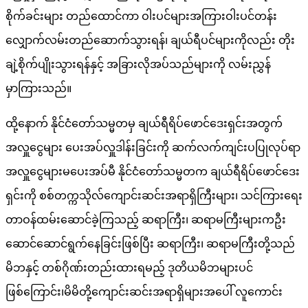
စိုက်ခင်းများ တည်ထောင်ကာ ဝါးပင်များအကြားဝါးပင်တန်း
လျှောက်လမ်းတည်ဆောက်သွားရန်၊ ချယ်ရီပင်များကိုလည်း တိုး
ချဲ့စိုက်ပျိုးသွားရန်နှင့် အခြားလိုအပ်သည်များကို လမ်းညွှန်
မှာကြားသည်။
ထို့နောက် နိုင်ငံတော်သမ္မတမှ ချယ်ရီရိပ်ဖောင်ဒေးရှင်းအတွက်
အလှူငွေများ ပေးအပ်လှူဒါန်းခြင်းကို ဆက်လက်ကျင်းပပြုလုပ်ရာ
အလှူငွေများမပေးအပ်မီ နိုင်ငံတော်သမ္မတက ချယ်ရီရိပ်ဖောင်ဒေး
ရှင်းကို စစ်တက္ကသိုလ်ကျောင်းဆင်းအရာရှိကြီးများ၊ သင်ကြားရေး
တာဝန်ထမ်းဆောင်ခဲ့ကြသည့် ဆရာကြီး၊ ဆရာမကြီးများကဦး
ဆောင်ဆောင်ရွက်နေခြင်းဖြစ်ပြီး ဆရာကြီး၊ ဆရာမကြီးတို့သည်
မိဘနှင့် တစ်ဂိုဏ်းတည်းထားရမည့် ဒုတိယမိဘများပင်
ဖြစ်ကြောင်း၊မိမိတို့ကျောင်းဆင်းအရာရှိများအပေါ် လူကောင်း