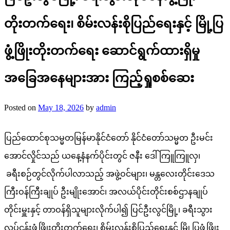
တိုးတက်ရေး၊ စိမ်းလန်းစိုပြည်ရေးနှင့် မြို့ပြ
ဖွံ့ဖြိုးတိုးတက်ရေး ဆောင်ရွက်ထားရှိမှု
အခြေအနေများအား ကြည့်ရှုစစ်ဆေး
Posted on
May 18, 2026
by
admin
ပြည်ထောင်စုသမ္မတမြန်မာနိုင်ငံတော် နိုင်ငံတော်သမ္မတ ဦးမင်း
အောင်လှိုင်သည် ယနေ့နံနက်ပိုင်းတွင် ဇနီး ဒေါ်ကြူကြူလှ၊
ခရီးစဉ်တွင်လိုက်ပါလာသည့် အဖွဲ့ဝင်များ၊ မန္တလေးတိုင်းဒေသ
ကြီးဝန်ကြီးချုပ် ဦးမျိုးအောင်၊ အလယ်ပိုင်းတိုင်းစစ်ဌာနချုပ်
တိုင်းမှူးနှင့် တာဝန်ရှိသူများလိုက်ပါ၍ ပြင်ဦးလွင်မြို့၊ ခရီးသွား
လုပ်ငန်းဖွံ့ဖြိုးတိုးတက်ရေး၊ စိမ်းလန်းစိုပြည်ရေးနှင့် မြို့ပြဖွံ့ဖြိုး