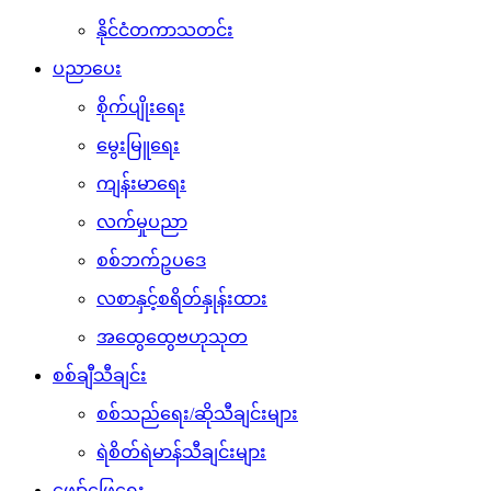
နိုင်ငံတကာသတင်း
ပညာပေး
စိုက်ပျိုးရေး
မွေးမြူရေး
ကျန်းမာရေး
လက်မှုပညာ
စစ်ဘက်ဥပဒေ
လစာနှင့်စရိတ်နှုန်းထား
အထွေထွေဗဟုသုတ
စစ်ချီသီချင်း
စစ်သည်ရေး/ဆိုသီချင်းများ
ရဲစိတ်ရဲမာန်သီချင်းများ
ဖျော်ဖြေရေး