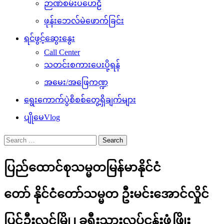
ဉာဏ်စမ်းပဟေဠိ
ဖုန်းဘေလ်မဲဖောက်ခြင်း
ရင်ဖွင့်ဆွေးနွေး
Call Center
သတင်းစကားပေးပို့ရန်
အမေး/အဖြေကဏ္ဍ
ရွေးကောက်ပွဲစိစစ်တွေ့ရှိချက်များ
ပျိုမေVlog
Search
for:
ပြည်ထောင်စုသမ္မတမြန်မာနိုင်ငံ
တော် နိုင်ငံတော်သမ္မတ ဦးမင်းအောင်လှိုင်
ပြင်ဦးလွင်မြို့၊ ခရီးသွားလုပ်ငန်းဖွံ့ဖြိုး