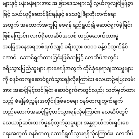
များနှင့် ပန်းမန်များအား အခြားဒေသများသို့ လွယ်ကူလျင်မြန်စွာ
ဖြင့် သယ်ယူပို့ဆောင်နိုင်ရန်နှင့် ဒေသဖွံ့ဖြိုးတိုးတက်ရေး
အတွက် အထောက်အကူပြုစေရန် ရည်ရွယ်၍ ဆောင်ရွက်ခဲ့ခြင်း
ဖြစ်ကြောင်း၊ လက်ရှိလေဆိပ်အသစ် တည်ဆောက်ထားမှု
အခြေအနေအရတစ်ရက်လျှင် ခရီးသွား ၁၀၀၀ ခန့်ဝင်ထွက်နိုင်
အောင် ဆောင်ရွက်ထားခြင်းဖြစ်သဖြင့် လေဆိပ်အတွင်း
ခရီးသွားပြည်သူများ နားနေရန်အတွက် ထိုင်ခုံနေရာချထားမှုများ
ကို စနစ်တကျဆောင်ရွက်သွားရန်လိုကြောင်း၊ လေယာဉ်ပြေးလမ်း
အား အဆင့်မြှင့်တင်ခြင်း ဆောင်ရွက်ရာတွင်လည်း သတ်မှတ်ထား
သည့် စံချိန်စံညွှန်းအတိုင်းဖြစ်စေရေး စနစ်တကျတွက်ချက်
တည်ဆောက်အဆင့်မြှင့်တင်သွားရန်လိုကြောင်း၊ လေဆိပ်တွင်
လေယာဉ်ဆင်းသက်မှုနှင့်ထွက်ခွာမှုများ အန္တရာယ်ကင်းရှင်းစေ
ရေးအတွက် စနစ်တကျဆောင်ရွက်သွားရန်လိုကြောင်း၊ လေဆိပ်