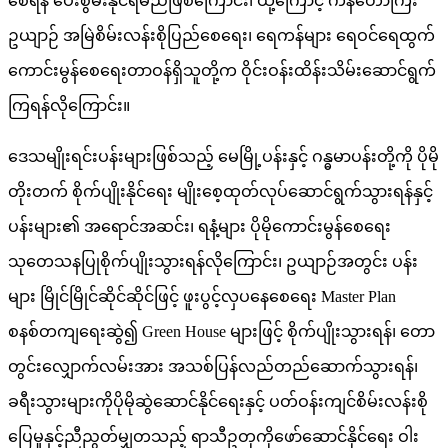
စေရန် ပေးစွမ်းနိုင်ရမည်ဖြစ်ကြောင်း၊ ထို့ကြောင့် ကန်တော်ကြီး
ဥယျာဉ် အမြဲစိမ်းလန်းစိုပြည်စေရေး၊ ရေကန်များ ရေဝင်ရေထွက်
ကောင်းမွန်စေရေးတာဝန်ရှိသူတို့က ဝိုင်းဝန်းထိန်းသိမ်းဆောင်ရွက်
ကြရန်လိုကြောင်း။
ဒေသမျိုးရင်းပန်းများဖြစ်သည့် မေမြို့ပန်းနှင့် ဂန္ဓမာပန်းတို့ကို ပိုမို
တိုးတက် စိုက်ပျိုးနိုင်ရေး မျိုးစေ့ထုတ်လုပ်ဆောင်ရွက်သွားရန်နှင့်
ပန်းများ၏ အရောင်အဆင်း၊ ရနံ့များ ပိုမိုကောင်းမွန်စေရေး
သုတေသနပြုစိုက်ပျိုးသွားရန်လိုကြောင်း၊ ဥယျာဉ်အတွင်း ပန်း
များ မြိုင်မြိုင်ဆိုင်ဆိုင်ဖြင့် ဖူးပွင့်လှပနေစေရေး Master Plan
စနစ်တကျရေးဆွဲ၍ Green House များဖြင့် စိုက်ပျိုးသွားရန်၊ တော
တွင်းလျှောက်လမ်းအား အသစ်ပြန်လည်တည်ဆောက်သွားရန်၊
ခရီးသွားများကိုပိုမိုဆွဲဆောင်နိုင်ရေးနှင့် ပတ်ဝန်းကျင်စိမ်းလန်းစို
ပြေမှုနှင့်ညီညွတ်မျှတသည့် ရာသီဥတုကိုဖော်ဆောင်နိုင်ရေး ဝါး