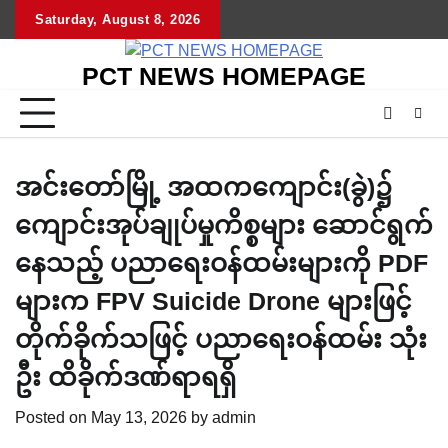
Skip
Saturday, August 8, 2026
to
content
PCT NEWS HOMEPAGE
အင်းတော်မြို့ အထကကျောင်း(ခွဲ)၌
ကျောင်းအုပ်ချုပ်မှုကိစ္စများ ဆောင်ရွက်
နေသည့် ပညာရေးဝန်ထမ်းများကို PDF
များက FPV Suicide Drone များဖြင့်
တိုက်ခိုက်သဖြင့် ပညာရေးဝန်ထမ်း သုံး
ဦး ထိခိုက်ဒဏ်ရာရရှိ
Posted on
May 13, 2026
by
admin