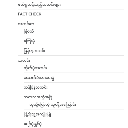
ဖတ်ရှုသင့်သည့်သတင်းများ
FACT CHECK
သတင်းစာ
မြဝတီ
ကြေးမုံ
မြန်မာ့အလင်း
သတင်း
တိုက်ပွဲသတင်း
ထောက်ခံအားပေးမှု
တန်ပြန်သတင်း
သကသအကွဲအပြဲ
သူတို့ပြောတဲ့ သူတို့အကြောင်း
ပြည်သူ့အကျိုးပြု
ပျော်ပွဲရွှင်ပွဲ