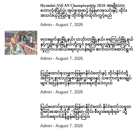
Hyundai ASEAN Championship 2026 အမျိုးသား
ဘောလုံးပြိုင်ပွဲ၊ အုပ်စုအဆင့် မြန်မာအသင်းနှင့် ထိုင်း
အသင်းယှဉ်ပြိုင်မှု တိုက်ရိုက်ထုတ်လွှင့်မည်
Admin
August 7, 2026
လေးမျက်နှာမြို့နယ်၊ ဟင်္သာတမြို့နယ်၊ ရေကြည်မြို့နယ်
နှင့်ကျုံပျော်မြို့နယ်တို့တွင် ရေကြီးရေလျှံမှုများကြောင့်
ကူညီကယ်ဆယ်ရေးလုပ်ငန်းများ ဆက်လက်ဆောင်ရွက်
Admin
August 7, 2026
ပြည်ထောင်စုသမ္မတမြန်မာနိုင်ငံတော်နှင့် ထိုင်းနိုင်ငံတို့
အကြား နားလည်မှုစာချွန်လွှာများနှင့် သဘောတူစာချုပ်
များ အပြန်အလှန်လက်မှတ်ရေးထိုးလဲလှယ်
Admin
August 7, 2026
ပြည်ထောင်စုသမ္မတမြန်မာနိုင်ငံတော် နိုင်ငံတော်သမ္မတ
ဦးမင်းအောင်လှိုင် “မြန်မာ-ထိုင်း စီးပွားရေးဖိုရမ်” သို့
တက်ရောက်မိန့်ခွန်းပြောကြား
Admin
August 7, 2026