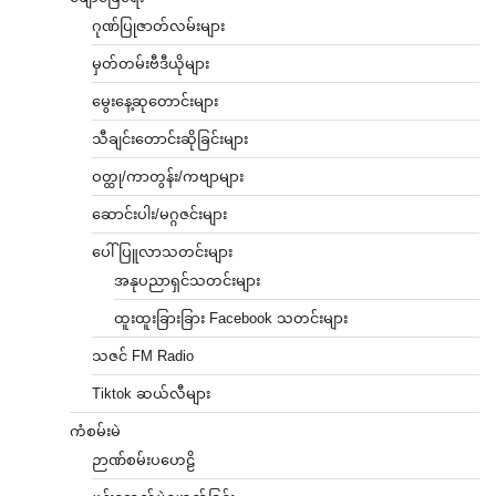
ဂုဏ်ပြုဇာတ်လမ်းများ
မှတ်တမ်းဗီဒီယိုများ
မွေးနေ့ဆုတောင်းများ
သီချင်းတောင်းဆိုခြင်းများ
ဝတ္ထု/ကာတွန်း/ကဗျာများ
ဆောင်းပါး/မဂ္ဂဇင်းများ
ပေါ်ပြူလာသတင်းများ
အနုပညာရှင်သတင်းများ
ထူးထူးခြားခြား Facebook သတင်းများ
သဇင် FM Radio
Tiktok ဆယ်လီများ
ကံစမ်းမဲ
ဉာဏ်စမ်းပဟေဠိ