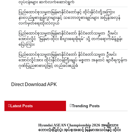
လုပ်ငန်းများ ဆက်လက်ဆောင်ရွက်
ပြည်ထောင်စုသမ္မတမြန်မာနိုင်ငံတော်နှင့် ထိုင်းနိုင်ငံတို့အကြား
နားလည်မှုစာချွန်လွှာများနှင့် သဘောတူစာချုပ်များ အပြန်အလှန်
လက်မှတ်ရေးထိုးလဲလှယ်
ပြည်ထောင်စုသမ္မတမြန်မာနိုင်ငံတော် နိုင်ငံတော်သမ္မတ ဦးမင်း
အောင်လှိုင် “မြန်မာ-ထိုင်း စီးပွားရေးဖိုရမ်” သို့ တက်ရောက်မိန့်ခွန်း
ပြောကြား
ပြည်ထောင်စုသမ္မတမြန်မာနိုင်ငံတော် နိုင်ငံတော်သမ္မတ ဦးမင်း
အောင်လှိုင်အား ထိုင်းနိုင်ငံဝန်ကြီးချုပ် မစ္စတာ အနုထင် ချာဝီရကွန်က
ဂုဏ်ပြုညစာစားပွဲဖြင့် တည်ခင်းဧည့်ခံ
Direct Download APK
Latest Posts
Trending Posts
Hyundai ASEAN Championship 2026 အမျိုးသား
ဘောလုံးပြိုင်ပွဲ၊ အုပ်စုအဆင့် မြန်မာအသင်းနှင့် ထိုင်း