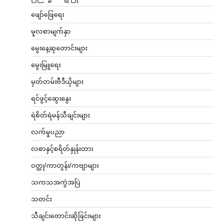
ဖျော်ဖြေရေး
မူလစာမျက်နှာ
မွေးနေ့ဆုတောင်းများ
မွေးမြူရေး
မှတ်တမ်းဗီဒီယိုများ
ရင်ဖွင့်ဆွေးနွေး
ရဲစိတ်ရဲမန်သီချင်းများ
လက်မှုပညာ
လစာနှင့်စရိတ်နှုန်းထား
ဝတ္ထု/ကာတွန်း/ကဗျာများ
သကသအကွဲအပြဲ
သတင်း
သီချင်းတောင်းဆိုခြင်းများ