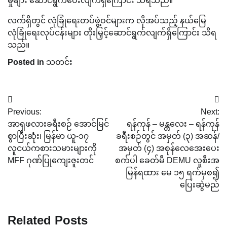
မှုများ ဆောင်ရွက်ပေးလျက်ရှိကြောင်း သိရသည်။
လက်ရှိတွင် လုံခြုံရေးတပ်ဖွဲ့ဝင်များက လိုအပ်သည့် နယ်မြေ
လုံခြုံရေးလုပ်ငန်းများ တိုးမြှင့်ဆောင်ရွက်လျက်ရှိကြောင်း သိရ
သည်။
Posted in
သတင်း
Post
Previous:
Next:
navigation
အာရှဖလားခရီးစဉ် အောင်မြင်
ရန်ကုန် – မန္တလေး – ရန်ကုန်
စွာပြီးဆုံး၊ မြန်မာ ယူ-၁၇
ခရီးစဉ်တွင် အမှတ် (၃) အဆန်/
လူငယ်ကစားသမားများကို
အမှတ် (၄) အစုန်လေအေးပေး
MFF ဂုဏ်ပြုကျေးဇူးတင်
စက်ပါ ခေတ်မီ DEMU လူစီးအ
မြန်ရထား မေ ၁၅ ရက်မှစ၍
ပြေးဆွဲမည်
Related Posts