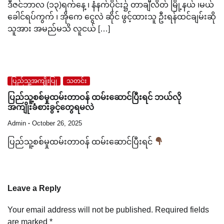
ဒီဇင်ဘာလ (၁၃)ရက်နေ့ ၊ နံနက်ပိုင်း၌ တာချီလိတ် မြို့နယ် ၊မယ်
ခေါင်ရပ်ကွက် ၊ အိုကေ ငွေလဲ ဆိုင် ဖွင့်ထားသူ ဦးရန်ထင်ချမ်းဆို
သူအား အမည်မသိ လူငယ် […]
ပြည်သူ့အကျိုးပြု
သတင်း
ပြည်သူ့စစ်မှုထမ်းတာဝန် ထမ်းဆောင်ပြီးရင် ဘယ်လို
အကျိုးခံစားခွင့်တွေရမလဲ
Admin
October 26, 2025
ပြည်သူ့စစ်မှုထမ်းတာဝန် ထမ်းဆောင်ပြီးရင်
Leave a Reply
Your email address will not be published.
Required fields
are marked
*