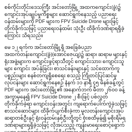
စစ်ကိုင်းတိုင်း​ဒေသကြီး အင်းတော်မြို့ အထကကျောင်း(ခွဲ)၌
ကျောင်းအုပ်ချုပ်မှုကိစ္စများ ဆောင်ရွက်နေသည့် ပညာရေး
ဝန်ထမ်းများကို PDF များက FPV Suicide Drone များဖြင့်
တိုက်ခိုက်သဖြင့် ပညာရေးဝန်ထမ်း သုံးဦး ထိခိုက်ဒဏ်ရာရရှိခဲ့​
ကြောင်း သိရသည်။
မေ ၁၂ ရက်က အင်းတော်မြို့ရှိ အခြေခံပညာ
အထက်တန်းကျောင်း(ခွဲ)(အောင်ဇေယျ)၌ ဆရာ၊ ဆရာမ များနှင့်
ရုံးအဖွဲ့များက ကျောင်းဖွင့်ရာသီတွင် ကျောင်းသား၊ ကျောင်းသူ
များ ကျောင်း အပ်နှံခြင်း၊ စာသင်ခန်းများနှင့် သင်ထောက်ကူ
ပစ္စည်းများ စနစ်တကျရှိစေရေး စသည့် ကြိုတင်ပြင်ဆင်မှု
လုပ်ငန်းများ ဆောင်ရွက်နေစဉ် နံနက် ၁၁ နာရီ ၄၅ မိနစ်ခန့်တွင်
PDF များက အင်းတော်မြို့၏ အနောက်ဘက် မီတာ ၂၆၀၀ ခန့်
အကွာမှနေ၍ FPV Suicide Drone ၂ စီးဖြင့် ပစ်လွှတ်
တိုက်ခိုက်ခဲ့ရာ ကျောင်းဝန်းအတွင်း ကျရောက်ပေါက်ကွဲခဲ့သဖြင့်
စာသင်ဆောင်များ ထိခိုက်ပျက်စီးခဲ့ကာ မူလတန်းကျောင်းအုပ်
ဆရာတစ်ဦးနှင့် ရုံးဝန်ထမ်းနှစ်ဦးတို့တွင် ဗုံးစထိမှန်၍ မစိုးရိမ်ရ
ဒဏ်ရာများရရှိခဲ့သဖြင့် လိုအပ်သည့် ကျန်းမာရေးစောင့်ရှောက်