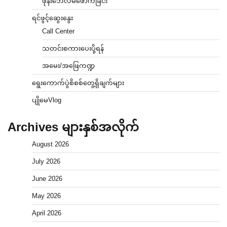
ဖုန်းဘေလ်မဲဖောက်ခြင်း
ရင်ဖွင့်ဆွေးနွေး
Call Center
သတင်းစကားပေးပို့ရန်
အမေး/အဖြေကဏ္ဍ
ရွေးကောက်ပွဲစိစစ်တွေ့ရှိချက်များ
ပျိုမေVlog
Archives များနှစ်အလိုက်
August 2026
July 2026
June 2026
May 2026
April 2026