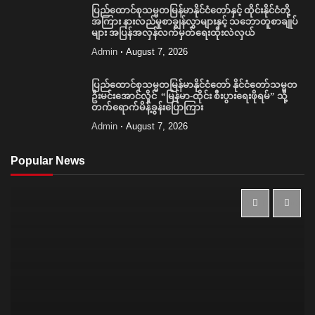
ပြည်ထောင်စုသမ္မတမြန်မာနိုင်ငံတော်နှင့် ထိုင်းနိုင်ငံတို့
အကြား နားလည်မှုစာချွန်လွှာများနှင့် သဘောတူစာချုပ်
များ အပြန်အလှန်လက်မှတ်ရေးထိုးလဲလှယ်
Admin
August 7, 2026
ပြည်ထောင်စုသမ္မတမြန်မာနိုင်ငံတော် နိုင်ငံတော်သမ္မတ
ဦးမင်းအောင်လှိုင် “မြန်မာ-ထိုင်း စီးပွားရေးဖိုရမ်” သို့
တက်ရောက်မိန့်ခွန်းပြောကြား
Admin
August 7, 2026
Popular News