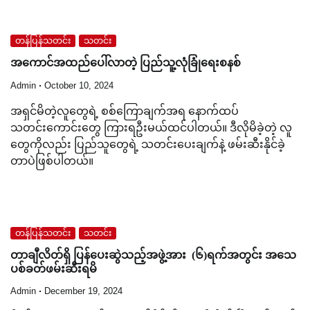
တန်ပြန်သတင်း
သတင်း
အကောင်အထည်ပေါ်လာတဲ့ ပြည်သူ့လုံခြုံရေးစနစ်
Admin
October 10, 2024
အရှင်မိတဲ့လူတွေရဲ့ စစ်ကြောချက်အရ နောက်ထပ်
သတင်းကောင်းတွေ ကြားရဦးမယ်ထင်ပါတယ်။ ဒီလိုမိခဲ့တဲ့ လူ
တွေကိုလည်း ပြည်သူတွေရဲ့ သတင်းပေးချက်နဲ့ ဖမ်းဆီးနိုင်ခဲ့
တာပဲဖြစ်ပါတယ်။
တန်ပြန်သတင်း
သတင်း
တာချီလိတ်ရှိ ပြန်ပေးဆွဲသည့်အဖွဲ့အား (၆)ရက်အတွင်း အသေ
ပစ်ခတ်ဖမ်းဆီးရမိ
Admin
December 19, 2024