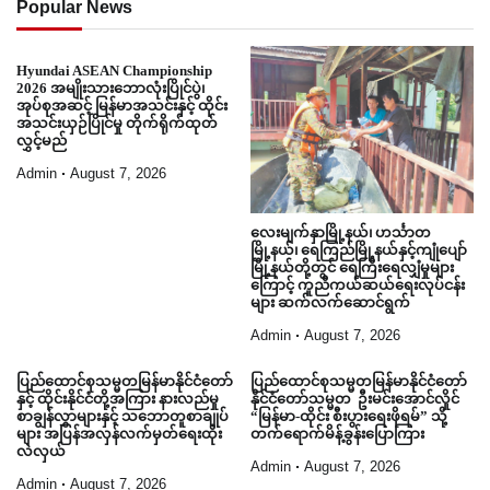
Popular News
Hyundai ASEAN Championship
2026 အမျိုးသားဘောလုံးပြိုင်ပွဲ၊
အုပ်စုအဆင့် မြန်မာအသင်းနှင့် ထိုင်း
အသင်းယှဉ်ပြိုင်မှု တိုက်ရိုက်ထုတ်
လွှင့်မည်
Admin
August 7, 2026
လေးမျက်နှာမြို့နယ်၊ ဟင်္သာတ
မြို့နယ်၊ ရေကြည်မြို့နယ်နှင့်ကျုံပျော်
မြို့နယ်တို့တွင် ရေကြီးရေလျှံမှုများ
ကြောင့် ကူညီကယ်ဆယ်ရေးလုပ်ငန်း
များ ဆက်လက်ဆောင်ရွက်
Admin
August 7, 2026
ပြည်ထောင်စုသမ္မတမြန်မာနိုင်ငံတော်
ပြည်ထောင်စုသမ္မတမြန်မာနိုင်ငံတော်
နှင့် ထိုင်းနိုင်ငံတို့အကြား နားလည်မှု
နိုင်ငံတော်သမ္မတ ဦးမင်းအောင်လှိုင်
စာချွန်လွှာများနှင့် သဘောတူစာချုပ်
“မြန်မာ-ထိုင်း စီးပွားရေးဖိုရမ်” သို့
များ အပြန်အလှန်လက်မှတ်ရေးထိုး
တက်ရောက်မိန့်ခွန်းပြောကြား
လဲလှယ်
Admin
August 7, 2026
Admin
August 7, 2026