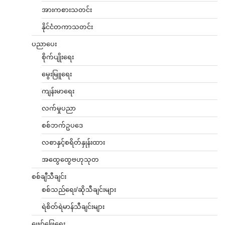
အားကစားသတင်း
နိုင်ငံတကာသတင်း
ပညာပေး
စိုက်ပျိုးရေး
မွေးမြူရေး
ကျန်းမာရေး
လက်မှုပညာ
စစ်ဘက်ဥပဒေ
လစာနှင့်စရိတ်နှုန်းထား
အထွေထွေဗဟုသုတ
စစ်ချီသီချင်း
စစ်သည်ရေး/ဆိုသီချင်းများ
ရဲစိတ်ရဲမာန်သီချင်းများ
ဖျော်ဖြေရေး