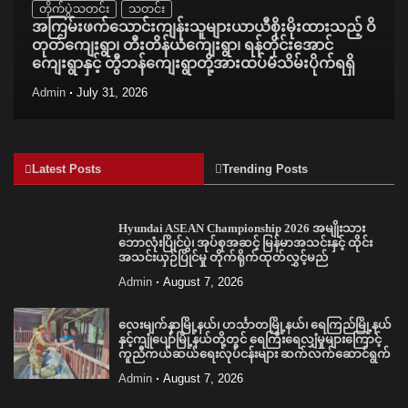
တိုက်ပွဲသတင်း
သတင်း
အကြမ်းဖက်သောင်းကျန်းသူများယာယီစိုးမိုးထားသည့် ဝိ
တုတ်ကျေးရွာ၊ တီးတိန်ယံကျေးရွာ၊ ရန်တိုင်းအောင်
ကျေးရွာနှင့် တွီဘန်ကျေးရွာတို့အားထပ်မံသိမ်းပိုက်ရရှိ
Admin
July 31, 2026
Latest Posts
Trending Posts
Hyundai ASEAN Championship 2026 အမျိုးသား
ဘောလုံးပြိုင်ပွဲ၊ အုပ်စုအဆင့် မြန်မာအသင်းနှင့် ထိုင်း
အသင်းယှဉ်ပြိုင်မှု တိုက်ရိုက်ထုတ်လွှင့်မည်
Admin
August 7, 2026
လေးမျက်နှာမြို့နယ်၊ ဟင်္သာတမြို့နယ်၊ ရေကြည်မြို့နယ်
နှင့်ကျုံပျော်မြို့နယ်တို့တွင် ရေကြီးရေလျှံမှုများကြောင့်
ကူညီကယ်ဆယ်ရေးလုပ်ငန်းများ ဆက်လက်ဆောင်ရွက်
Admin
August 7, 2026