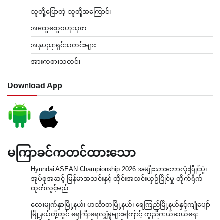
သူတို့ပြောတဲ့ သူတို့အကြောင်း
အထွေထွေဗဟုသုတ
အနုပညာရှင်သတင်းများ
အားကစားသတင်း
Download App
မကြာခင်ကတင်ထားသော
Hyundai ASEAN Championship 2026 အမျိုးသားဘောလုံးပြိုင်ပွဲ၊
အုပ်စုအဆင့် မြန်မာအသင်းနှင့် ထိုင်းအသင်းယှဉ်ပြိုင်မှု တိုက်ရိုက်
ထုတ်လွှင့်မည်
လေးမျက်နှာမြို့နယ်၊ ဟင်္သာတမြို့နယ်၊ ရေကြည်မြို့နယ်နှင့်ကျုံပျော်
မြို့နယ်တို့တွင် ရေကြီးရေလျှံမှုများကြောင့် ကူညီကယ်ဆယ်ရေး