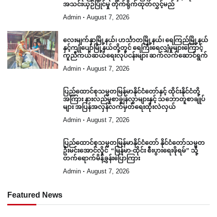
အသင်းယှဉ်ပြိုင်မှု တိုက်ရိုက်ထုတ်လွှင့်မည်
Admin
August 7, 2026
လေးမျက်နှာမြို့နယ်၊ ဟင်္သာတမြို့နယ်၊ ရေကြည်မြို့နယ်
နှင့်ကျုံပျော်မြို့နယ်တို့တွင် ရေကြီးရေလျှံမှုများကြောင့်
ကူညီကယ်ဆယ်ရေးလုပ်ငန်းများ ဆက်လက်ဆောင်ရွက်
Admin
August 7, 2026
ပြည်ထောင်စုသမ္မတမြန်မာနိုင်ငံတော်နှင့် ထိုင်းနိုင်ငံတို့
အကြား နားလည်မှုစာချွန်လွှာများနှင့် သဘောတူစာချုပ်
များ အပြန်အလှန်လက်မှတ်ရေးထိုးလဲလှယ်
Admin
August 7, 2026
ပြည်ထောင်စုသမ္မတမြန်မာနိုင်ငံတော် နိုင်ငံတော်သမ္မတ
ဦးမင်းအောင်လှိုင် “မြန်မာ-ထိုင်း စီးပွားရေးဖိုရမ်” သို့
တက်ရောက်မိန့်ခွန်းပြောကြား
Admin
August 7, 2026
Featured News