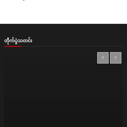
တိုက်ပွဲသတင်း