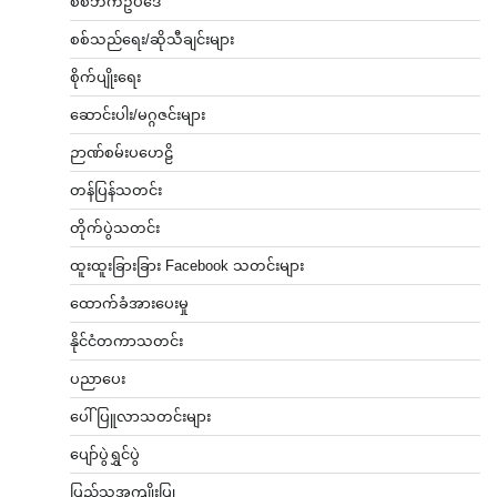
စစ်ဘက်ဥပဒေ
စစ်သည်ရေး/ဆိုသီချင်းများ
စိုက်ပျိုးရေး
ဆောင်းပါး/မဂ္ဂဇင်းများ
ဉာဏ်စမ်းပဟေဠိ
တန်ပြန်သတင်း
တိုက်ပွဲသတင်း
ထူးထူးခြားခြား Facebook သတင်းများ
ထောက်ခံအားပေးမှု
နိုင်ငံတကာသတင်း
ပညာပေး
ပေါ်ပြူလာသတင်းများ
ပျော်ပွဲရွှင်ပွဲ
ပြည်သူ့အကျိုးပြု