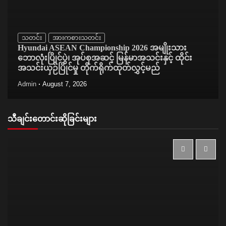
သတင်း
အားကစားသတင်း
Hyundai ASEAN Championship 2026 အမျိုးသား
ဘောလုံးပြိုင်ပွဲ၊ အုပ်စုအဆင့် မြန်မာအသင်းနှင့် ထိုင်း
အသင်းယှဉ်ပြိုင်မှု တိုက်ရိုက်ထုတ်လွှင့်မည်
Admin
August 7, 2026
သီချင်းတောင်းဆိုခြင်းများ