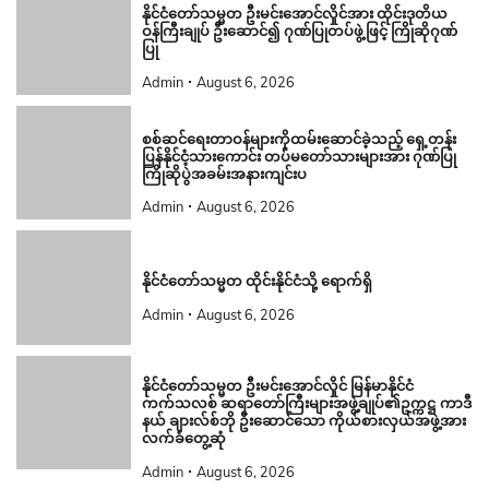
နိုင်ငံတော်သမ္မတ ဦးမင်းအောင်လှိုင်အား ထိုင်းဒုတိယ
ဝန်ကြီးချုပ် ဦးဆောင်၍ ဂုဏ်ပြုတပ်ဖွဲ့ဖြင့် ကြိုဆိုဂုဏ်
ပြု
Admin
August 6, 2026
စစ်ဆင်ရေးတာဝန်များကိုထမ်းဆောင်ခဲ့သည့် ရှေ့တန်း
ပြန်နိုင်ငံ့သားကောင်း တပ်မတော်သားများအား ဂုဏ်ပြု
ကြိုဆိုပွဲအခမ်းအနားကျင်းပ
Admin
August 6, 2026
နိုင်ငံတော်သမ္မတ ထိုင်းနိုင်ငံသို့ ရောက်ရှိ
Admin
August 6, 2026
နိုင်ငံတော်သမ္မတ ဦးမင်းအောင်လှိုင် မြန်မာနိုင်ငံ
ကက်သလစ် ဆရာတော်ကြီးများအဖွဲ့ချုပ်၏ဥက္ကဋ္ဌ ကာဒီ
နယ် ချားလ်စ်ဘို ဦးဆောင်သော ကိုယ်စားလှယ်အဖွဲ့အား
လက်ခံတွေ့ဆုံ
Admin
August 6, 2026