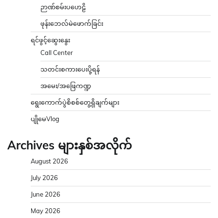
ဉာဏ်စမ်းပဟေဠိ
ဖုန်းဘေလ်မဲဖောက်ခြင်း
ရင်ဖွင့်ဆွေးနွေး
Call Center
သတင်းစကားပေးပို့ရန်
အမေး/အဖြေကဏ္ဍ
ရွေးကောက်ပွဲစိစစ်တွေ့ရှိချက်များ
ပျိုမေVlog
Archives များနှစ်အလိုက်
August 2026
July 2026
June 2026
May 2026