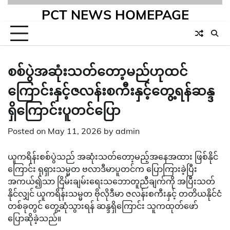
PCT NEWS HOMEPAGE
စစ်ပွဲအဆုံးသတ်တော့မည်ဟုထင်
ကြောင်းနှင့်ဇလန်းစကီးနှင့်တွေ့ရန်ဆန္ဒ
ရှိကြောင်းပူတင်ပြော
Posted on
May 11, 2026
by
admin
ယူကရိန်းစစ်ပွဲသည် အဆုံးသတ်တော့မည့်အနေအထား ဖြစ်နိုင်
ကြောင်း ရုရှားသမ္မတ ဗလာဒီမာပူတင်က ပြောကြားခဲ့ပြီး
အကယ်၍သာ ငြိမ်းချမ်းရေးသဘောတူညီချက်ကို အပြီးသတ်
နိုင်လျှင် ယူကရိန်းသမ္မတ ဗိုလိုဒီမာ ဇလန်းစကီးနှင့် တတိယနိုင်ငံ
တစ်ခုတွင် တွေ့ဆုံသွားရန် ဆန္ဒရှိကြောင်း သူကထုတ်ဖော်
ပြောဆိုခဲ့သည်။