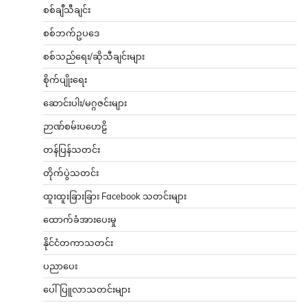
စစ်ချီသီချင်း
စစ်ဘက်ဥပဒေ
စစ်သည်ရေး/ဆိုသီချင်းများ
စိုက်ပျိုးရေး
ဆောင်းပါး/မဂ္ဂဇင်းများ
ဉာဏ်စမ်းပဟေဠိ
တန်ပြန်သတင်း
တိုက်ပွဲသတင်း
ထူးထူးခြားခြား Facebook သတင်းများ
ထောက်ခံအားပေးမှု
နိုင်ငံတကာသတင်း
ပညာပေး
ပေါ်ပြူလာသတင်းများ