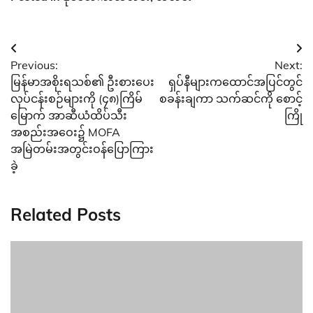
Post
Previous:
Next:
navigation
မြန်မာအစိုးရသစ်၏ ဦးစားပေး
ရှပ်နီများကထောင်အပြင်တွင်
လုပ်ငန်းစဉ်များကို (၄၈)ကြိမ်
စခန်းချကာ သက်ဆင်ကို စောင့်
မြောက် အာဆီယံထိပ်သီး
ကြို
အစည်းအဝေး၌ MOFA
အမြဲတမ်းအတွင်းဝန်ပြောကြား
ခဲ့
Related Posts