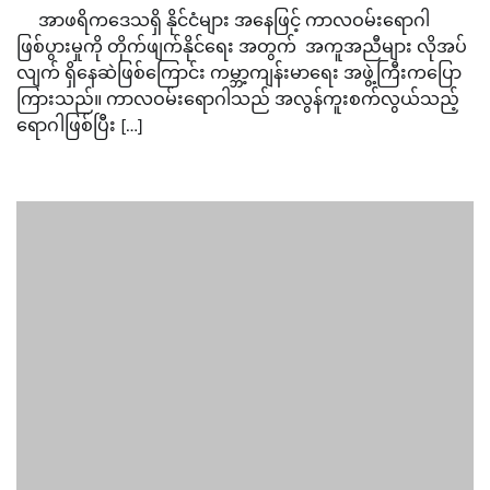
အာဖရိကဒေသရှိ နိုင်ငံများ အနေဖြင့် ကာလဝမ်းရောဂါ
ဖြစ်ပွားမှုကို တိုက်ဖျက်နိုင်ရေး အတွက် အကူအညီများ လိုအပ်
လျက် ရှိနေဆဲဖြစ်ကြောင်း ကမ္ဘာ့ကျန်းမာရေး အဖွဲ့ကြီးကပြော
ကြားသည်။ ကာလဝမ်းရောဂါသည် အလွန်ကူးစက်လွယ်သည့်
ရောဂါဖြစ်ပြီး […]