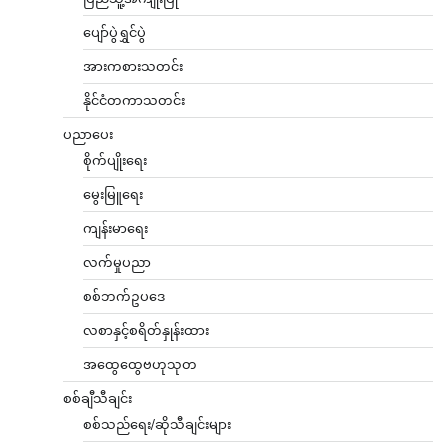
ပျော်ပွဲရွှင်ပွဲ
အားကစားသတင်း
နိုင်ငံတကာသတင်း
ပညာပေး
စိုက်ပျိုးရေး
မွေးမြူရေး
ကျန်းမာရေး
လက်မှုပညာ
စစ်ဘက်ဥပဒေ
လစာနှင့်စရိတ်နှုန်းထား
အထွေထွေဗဟုသုတ
စစ်ချီသီချင်း
စစ်သည်ရေး/ဆိုသီချင်းများ