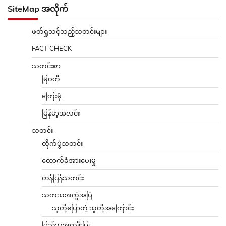
SiteMap အလိုက်
ဖတ်ရှုသင့်သည့်သတင်းများ
FACT CHECK
သတင်းစာ
မြဝတီ
ကြေးမုံ
မြန်မာ့အလင်း
သတင်း
တိုက်ပွဲသတင်း
ထောက်ခံအားပေးမှု
တန်ပြန်သတင်း
သကသအကွဲအပြဲ
သူတို့ပြောတဲ့ သူတို့အကြောင်း
ပြည်သူ့အကျိုးပြု