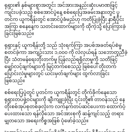
ရုရှား၏ နှစ်များစွာအတွင်း အင်အားအနည်းဆုံးပမာဏဖြင့်
ကျင်းပခဲ့သည့် စစ်အောင်ပွဲနေ့ စစ်ရေးပြအခမ်းအနားတွင် ပူ
တင်က ယူကရိန်းတွင် အောင်ပွဲခံမည်ဟု ကတိပြုခဲ့ပြီး နာရီပိုင်း
အကြာ စနေနေ့က သတင်းထောက်များကို ထိုကဲ့သို့ ပြောကြားခဲ့
ခြင်းဖြစ်သည်။
ရုရှားနှင့် ယူကရိန်းတို့ သည် သုံးရက်ကြာ အပစ်အခတ်ရပ်စဲမှု
စတင်ခဲ့ကာ အကျဉ်းသား ၁,၀၀၀ ကို လဲလှယ်ရန် သဘောတူညီခဲ့
ပြီး သံတမန်ရေးတိုးတက်မှု ပြန်လည်ရရှိလာမှုကို သတိဖြင့်
မျှော်လင့်ချက်များကို မြင့်တက်စေသည့် ဖြစ်ပေါ် တိုးတက်
ပြောင်းလဲမှုများတွင် ယင်းမှတ်ချက်များ ထွက်လာခြင်း
ဖြစ်သည်။
စစ်ရေးပြပွဲတွင် ပူတင်က ယူကရိန်းတွင် တိုက်ခိုက်နေသော
ရုရှားတပ်ဖွဲ့ဝင်များကို ချီးကျူးခဲ့ပြီး ၎င်းတို့၏ တာဝန်သည် နေ
တိုးစစ်အုပ်စုတစ်ခုလုံးက လက်နက်တပ်ဆင်ပေးကာ ထောက်ပံ့
ပေးထားသော ရန်လိုသော အင်အားစုကို ဆန့်ကျင်သည့် တရား
မျှတသော အရေးကိစ္စအဖြစ် ပုံဖော်ခဲ့သည်။