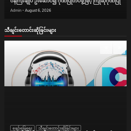
ဝန်ကြီးချုပ် ဦးဆောင်၍ ဂုဏ်ပြုတပ်ဖွဲ့ဖြင့် ကြိုဆိုဂုဏ်ပြု
Admin
August 6, 2026
သီချင်းတောင်းဆိုခြင်းများ
ဖျော်ဖြေရေး
သီချင်းတောင်းဆိုခြင်းများ