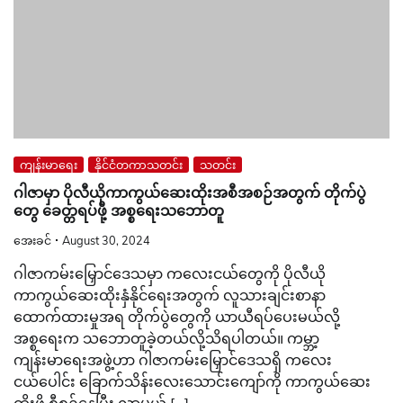
ကျန်းမာရေး
နိုင်ငံတကာသတင်း
သတင်း
ဂါဇာမှာ ပိုလီယိုကာကွယ်ဆေးထိုးအစီအစဉ်အတွက် တိုက်ပွဲ
တွေ ခေတ္တရပ်ဖို့ အစ္စရေးသဘောတူ
အေးခင်
August 30, 2024
ဂါဇာကမ်းမြှောင်ဒေသမှာ ကလေးငယ်တွေကို ပိုလီယို
ကာကွယ်ဆေးထိုးနှံနိုင်ရေးအတွက် လူသားချင်းစာနာ
ထောက်ထားမှုအရ တိုက်ပွဲတွေကို ယာယီရပ်ပေးမယ်လို့
အစ္စရေးက သဘောတူခဲ့တယ်လို့သိရပါတယ်။ ကမ္ဘာ့
ကျန်းမာရေးအဖွဲ့ဟာ ဂါဇာကမ်းမြှောင်ဒေသရှိ ကလေး
ငယ်ပေါင်း ခြောက်သိန်းလေးသောင်းကျော်ကို ကာကွယ်ဆေး