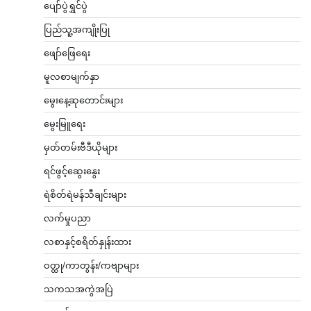
ပျော်ပွဲရွှင်ပွဲ
ပြည်သူ့အကျိုးပြု
ဖျော်ဖြေရေး
မူလစာမျက်နှာ
မွေးနေ့ဆုတောင်းများ
မွေးမြူရေး
မှတ်တမ်းဗီဒီယိုများ
ရင်ဖွင့်ဆွေးနွေး
ရဲစိတ်ရဲမန်သီချင်းများ
လက်မှုပညာ
လစာနှင့်စရိတ်နှုန်းထား
ဝတ္ထု/ကာတွန်း/ကဗျာများ
သကသအကွဲအပြဲ