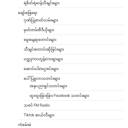
ရဲစိတ်ရဲမာန်သီချင်းများ
ဖျော်ဖြေရေး
ဂုဏ်ပြုဇာတ်လမ်းများ
မှတ်တမ်းဗီဒီယိုများ
မွေးနေ့ဆုတောင်းများ
သီချင်းတောင်းဆိုခြင်းများ
ဝတ္ထု/ကာတွန်း/ကဗျာများ
ဆောင်းပါး/မဂ္ဂဇင်းများ
ပေါ်ပြူလာသတင်းများ
အနုပညာရှင်သတင်းများ
ထူးထူးခြားခြား Facebook သတင်းများ
သဇင် FM Radio
Tiktok ဆယ်လီများ
ကံစမ်းမဲ