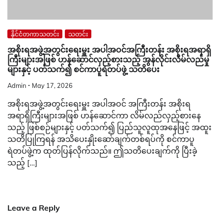
နိုင်ငံတကာသတင်း
သတင်း
အစိုးရအဖွဲ့အတွင်းရေးမှူး အပါအဝင်အကြီးတန်း အစိုးရအရာရှိ
ကြီးများအဖြစ် ဟန်ဆောင်လှည့်စားသည့် အွန်လိုင်းလိမ်လည်မှု
များနှင့် ပတ်သက်၍ စင်ကာပူရဲတပ်ဖွဲ့ သတိပေး
Admin
May 17, 2026
အစိုးရအဖွဲ့အတွင်းရေးမှူး အပါအဝင် အကြီးတန်း အစိုးရ
အရာရှိကြီးများအဖြစ် ဟန်ဆောင်ကာ လိမ်လည်လှည့်စားနေ
သည့် ဖြစ်စဉ်များနှင့် ပတ်သက်၍ ပြည်သူလူထုအနေဖြင့် အထူး
သတိပြုကြရန် အသိပေးနှိုးဆော်ချက်တစ်ရပ်ကို စင်ကာပူ
ရဲတပ်ဖွဲ့က ထုတ်ပြန်လိုက်သည်။ ဤသတိပေးချက်ကို ပြီးခဲ့
သည့် […]
Leave a Reply