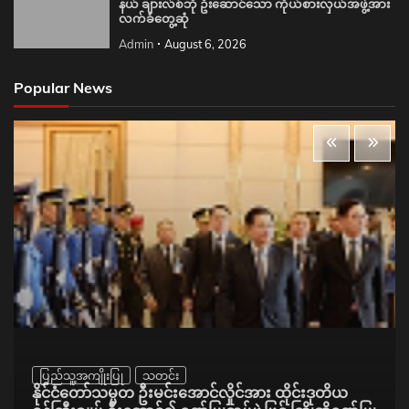
နယ် ချားလ်စ်ဘို ဦးဆောင်သော ကိုယ်စားလှယ်အဖွဲ့အား
လက်ခံတွေ့ဆုံ
Admin
August 6, 2026
Popular News
ပြည်သူ့အကျိုးပြု
သတင်း
နိုင်ငံတော်သမ္မတ ဦးမင်းအောင်လှိုင်အား ထိုင်းဒုတိယ