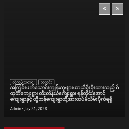
တိုက်ပွဲသတင်း
သတင်း
အကြမ်းဖက်သောင်းကျန်းသူများယာယီစိုးမိုးထားသည့် ဝိ
တုတ်ကျေးရွာ၊ တီးတိန်ယံကျေးရွာ၊ ရန်တိုင်းအောင်
ကျေးရွာနှင့် တွီဘန်ကျေးရွာတို့အားထပ်မံသိမ်းပိုက်ရရှိ
Admin
July 31, 2026