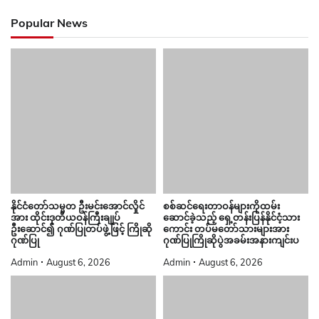
Popular News
နိုင်ငံတော်သမ္မတ ဦးမင်းအောင်လှိုင်
စစ်ဆင်ရေးတာဝန်များကိုထမ်း
အား ထိုင်းဒုတိယဝန်ကြီးချုပ်
ဆောင်ခဲ့သည့် ရှေ့တန်းပြန်နိုင်ငံ့သား
ဦးဆောင်၍ ဂုဏ်ပြုတပ်ဖွဲ့ဖြင့် ကြိုဆို
ကောင်း တပ်မတော်သားများအား
ဂုဏ်ပြု
ဂုဏ်ပြုကြိုဆိုပွဲအခမ်းအနားကျင်းပ
Admin
August 6, 2026
Admin
August 6, 2026