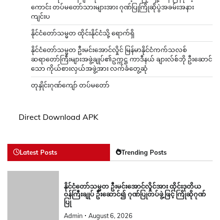
ကောင်း တပ်မတော်သားများအား ဂုဏ်ပြုကြိုဆိုပွဲအခမ်းအနား
ကျင်းပ
နိုင်ငံတော်သမ္မတ ထိုင်းနိုင်ငံသို့ ရောက်ရှိ
နိုင်ငံတော်သမ္မတ ဦးမင်းအောင်လှိုင် မြန်မာနိုင်ငံကက်သလစ်
ဆရာတော်ကြီးများအဖွဲ့ချုပ်၏ဥက္ကဋ္ဌ ကာဒီနယ် ချားလ်စ်ဘို ဦးဆောင်
သော ကိုယ်စားလှယ်အဖွဲ့အား လက်ခံတွေ့ဆုံ
တုနှိုင်းဂုဏ်ကျော် တပ်မတော်
Direct Download APK
Latest Posts
Trending Posts
နိုင်ငံတော်သမ္မတ ဦးမင်းအောင်လှိုင်အား ထိုင်းဒုတိယ
ဝန်ကြီးချုပ် ဦးဆောင်၍ ဂုဏ်ပြုတပ်ဖွဲ့ဖြင့် ကြိုဆိုဂုဏ်
ပြု
Admin
August 6, 2026