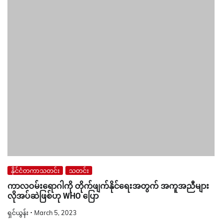
နိုင်ငံတကာသတင်း
သတင်း
ကာလဝမ်းရောဂါကို တိုက်ဖျက်နိုင်ရေးအတွက် အကူအညီများ
လိုအပ်ဆဲဖြစ်ဟု WHO ပြော
ရှင်ယွန်း
March 5, 2023