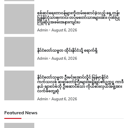
စစ်ဆင်ရေးတာဝန်များကိုထမ်းဆောင်ခဲ့သည့် ရှေ့တန်း
ပြန်နိုင်ငံ့သားကောင်း တပ်မတော်သားများအား ဂုဏ်ပြု
ကြိုဆိုပွဲအခမ်းအနားကျင်းပ
Admin
August 6, 2026
နိုင်ငံတော်သမ္မတ ထိုင်းနိုင်ငံသို့ ရောက်ရှိ
Admin
August 6, 2026
နိုင်ငံတော်သမ္မတ ဦးမင်းအောင်လှိုင် မြန်မာနိုင်ငံ
ကက်သလစ် ဆရာတော်ကြီးများအဖွဲ့ချုပ်၏ဥက္ကဋ္ဌ ကာဒီ
နယ် ချားလ်စ်ဘို ဦးဆောင်သော ကိုယ်စားလှယ်အဖွဲ့အား
လက်ခံတွေ့ဆုံ
Admin
August 6, 2026
Featured News