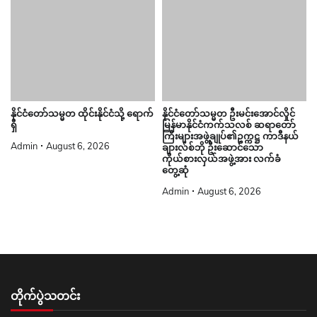
နိုင်ငံတော်သမ္မတ ထိုင်းနိုင်ငံသို့ ရောက်
နိုင်ငံတော်သမ္မတ ဦးမင်းအောင်လှိုင်
ရှိ
မြန်မာနိုင်ငံကက်သလစ် ဆရာတော်
ကြီးများအဖွဲ့ချုပ်၏ဥက္ကဋ္ဌ ကာဒီနယ်
Admin
August 6, 2026
ချားလ်စ်ဘို ဦးဆောင်သော
ကိုယ်စားလှယ်အဖွဲ့အား လက်ခံ
တွေ့ဆုံ
Admin
August 6, 2026
တိုက်ပွဲသတင်း