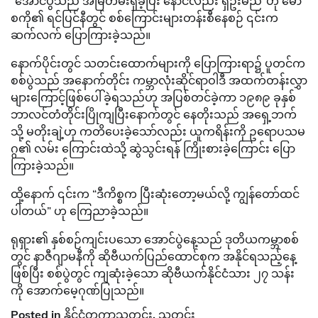
“အောင်ပွဲသည် အမြဲတမ်းရှိခဲ့ပြီး နောင်လည်း ရှိဦးမည်”ဟု မော်
စကို၏ ရင်ပြင်နီတွင် စစ်ကြောင်းများတန်းစီနေစဉ် ၎င်းက
ဆက်လက် ပြောကြားခဲ့သည်။
နောက်ပိုင်းတွင် သတင်းထောက်များကို ပြောကြားရာ၌ ပူတင်က
စစ်ပွဲသည် အနောက်တိုင်း ကမ္ဘာလုံးဆိုင်ရာဝါဒီ အထက်တန်းလွှာ
များကြောင့်ဖြစ်ပေါ်ခဲ့ရသည်ဟု အပြစ်တင်ခဲ့ကာ ၁၉၈၉ ခုနှစ်
ဘာလင်တံတိုင်းပြိုကျပြီးနောက်တွင် နေတိုးသည် အရှေ့ဘက်
သို့ မတိုးချဲ့ဟု ကတိပေးခဲ့သော်လည်း ယူကရိန်းကို ဥရောပသမ
ဂ္ဂ၏ လမ်း ကြောင်းထဲသို့ ဆွဲသွင်းရန် ကြိုးစားခဲ့ကြောင်း ပြော
ကြားခဲ့သည်။
ထို့နောက် ၎င်းက “ဒီကိစ္စက ပြီးဆုံးတော့မယ်လို့ ကျွန်တော်ထင်
ပါတယ်” ဟု ကြေညာခဲ့သည်။
ရုရှား၏ နှစ်စဉ်ကျင်းပသော အောင်ပွဲနေ့သည် ဒုတိယကမ္ဘာစစ်
တွင် နာဇီဂျာမနီကို ဆိုဗီယက်ပြည်ထောင်စုက အနိုင်ရသည့်နေ့
ဖြစ်ပြီး စစ်ပွဲတွင် ကျဆုံးခဲ့သော ဆိုဗီယက်နိုင်ငံသား ၂၇ သန်း
ကို အောက်မေ့ဂုဏ်ပြုသည်။
Posted in
နိုင်ငံတကာသတင်း
,
သတင်း