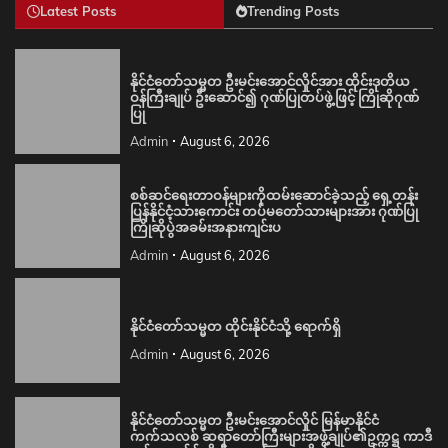
Latest Posts
Trending Posts
နိုင်ငံတော်သမ္မတ ဦးမင်းအောင်လှိုင်အား ထိုင်းဒုတိယ
ဝန်ကြီးချုပ် ဦးဆောင်၍ ဂုဏ်ပြုတပ်ဖွဲ့ဖြင့် ကြိုဆိုဂုဏ်
ပြု
Admin
August 6, 2026
စစ်ဆင်ရေးတာဝန်များကိုထမ်းဆောင်ခဲ့သည့် ရှေ့တန်း
ပြန်နိုင်ငံ့သားကောင်း တပ်မတော်သားများအား ဂုဏ်ပြု
ကြိုဆိုပွဲအခမ်းအနားကျင်းပ
Admin
August 6, 2026
နိုင်ငံတော်သမ္မတ ထိုင်းနိုင်ငံသို့ ရောက်ရှိ
Admin
August 6, 2026
နိုင်ငံတော်သမ္မတ ဦးမင်းအောင်လှိုင် မြန်မာနိုင်ငံ
ကက်သလစ် ဆရာတော်ကြီးများအဖွဲ့ချုပ်၏ဥက္ကဋ္ဌ ကာဒီ