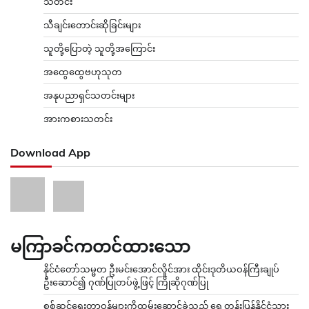
သတင်း
သီချင်းတောင်းဆိုခြင်းများ
သူတို့ပြောတဲ့ သူတို့အကြောင်း
အထွေထွေဗဟုသုတ
အနုပညာရှင်သတင်းများ
အားကစားသတင်း
Download App
မကြာခင်ကတင်ထားသော
နိုင်ငံတော်သမ္မတ ဦးမင်းအောင်လှိုင်အား ထိုင်းဒုတိယဝန်ကြီးချုပ်
ဦးဆောင်၍ ဂုဏ်ပြုတပ်ဖွဲ့ဖြင့် ကြိုဆိုဂုဏ်ပြု
စစ်ဆင်ရေးတာဝန်များကိုထမ်းဆောင်ခဲ့သည့် ရှေ့တန်းပြန်နိုင်ငံ့သား