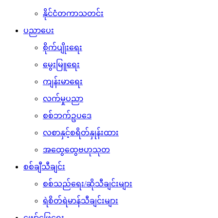
နိုင်ငံတကာသတင်း
ပညာပေး
စိုက်ပျိုးရေး
မွေးမြူရေး
ကျန်းမာရေး
လက်မှုပညာ
စစ်ဘက်ဥပဒေ
လစာနှင့်စရိတ်နှုန်းထား
အထွေထွေဗဟုသုတ
စစ်ချီသီချင်း
စစ်သည်ရေး/ဆိုသီချင်းများ
ရဲစိတ်ရဲမာန်သီချင်းများ
ဖျော်ဖြေရေး