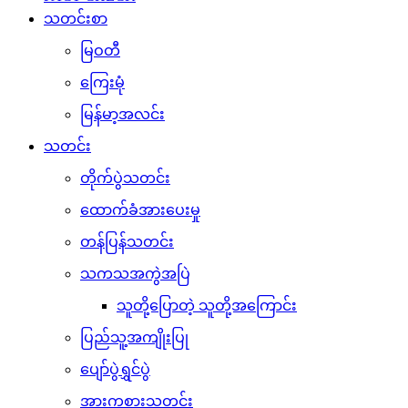
သတင်းစာ
မြဝတီ
ကြေးမုံ
မြန်မာ့အလင်း
သတင်း
တိုက်ပွဲသတင်း
ထောက်ခံအားပေးမှု
တန်ပြန်သတင်း
သကသအကွဲအပြဲ
သူတို့ပြောတဲ့ သူတို့အကြောင်း
ပြည်သူ့အကျိုးပြု
ပျော်ပွဲရွှင်ပွဲ
အားကစားသတင်း