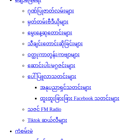
ဂုဏ်ပြုဇာတ်လမ်းများ
မှတ်တမ်းဗီဒီယိုများ
မွေးနေ့ဆုတောင်းများ
သီချင်းတောင်းဆိုခြင်းများ
ဝတ္ထု/ကာတွန်း/ကဗျာများ
ဆောင်းပါး/မဂ္ဂဇင်းများ
ပေါ်ပြူလာသတင်းများ
အနုပညာရှင်သတင်းများ
ထူးထူးခြားခြား Facebook သတင်းများ
သဇင် FM Radio
Tiktok ဆယ်လီများ
ကံစမ်းမဲ