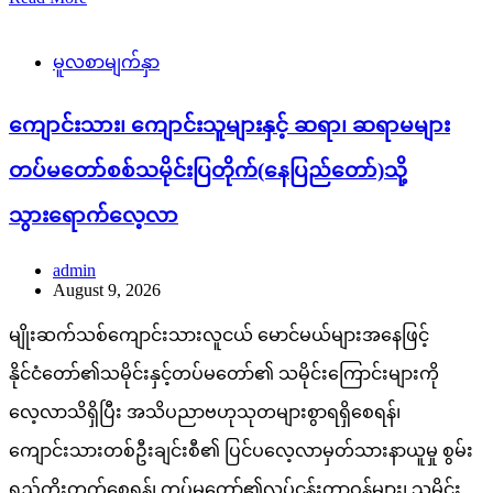
မူလစာမျက်နှာ
ကျောင်းသား၊ ကျောင်းသူများနှင့် ဆရာ၊ ဆရာမများ
တပ်မတော်စစ်သမိုင်းပြတိုက်(နေပြည်တော်)သို့
သွားရောက်လေ့လာ
admin
August 9, 2026
မျိုးဆက်သစ်ကျောင်းသားလူငယ် မောင်မယ်များအနေဖြင့်
နိုင်ငံတော်၏သမိုင်းနှင့်တပ်မတော်၏ သမိုင်းကြောင်းများကို
လေ့လာသိရှိပြီး အသိပညာဗဟုသုတများစွာရရှိစေရန်၊
ကျောင်းသားတစ်ဦးချင်းစီ၏ ပြင်ပလေ့လာမှတ်သားနာယူမှု စွမ်း
ရည်တိုးတက်စေရန်၊ တပ်မတော်၏လုပ်ငန်းတာဝန်များ၊ သမိုင်း