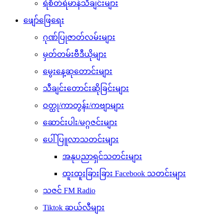
ရဲစိတ်ရဲမာန်သီချင်းများ
ဖျော်ဖြေရေး
ဂုဏ်ပြုဇာတ်လမ်းများ
မှတ်တမ်းဗီဒီယိုများ
မွေးနေ့ဆုတောင်းများ
သီချင်းတောင်းဆိုခြင်းများ
ဝတ္ထု/ကာတွန်း/ကဗျာများ
ဆောင်းပါး/မဂ္ဂဇင်းများ
ပေါ်ပြူလာသတင်းများ
အနုပညာရှင်သတင်းများ
ထူးထူးခြားခြား Facebook သတင်းများ
သဇင် FM Radio
Tiktok ဆယ်လီများ