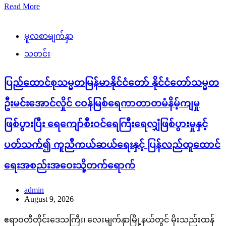
Read More
မူလစာမျက်နှာ
သတင်း
ပြည်ထောင်စုသမ္မတမြန်မာနိုင်ငံတော် နိုင်ငံတော်သမ္မတ
ဦးမင်းအောင်လှိုင် ငဝန်မြစ်ရေကာတာတမံနိမ့်ကျမှု
ဖြစ်ပွားပြီး ရေကျော်စီးဝင်ရေကြီးရေလျှံဖြစ်ပွားမှုနှင့်
ပတ်သက်၍ ကူညီကယ်ဆယ်ရေးနှင့် ပြန်လည်ထူထောင်
ရေးအစည်းအဝေးသို့တက်ရောက်
admin
August 9, 2026
ဧရာဝတီတိုင်းဒေသကြီး၊ လေးမျက်နှာမြို့နယ်တွင် မိုးသည်းထန်