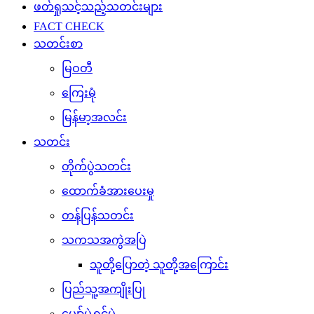
ဖတ်ရှုသင့်သည့်သတင်းများ
FACT CHECK
သတင်းစာ
မြဝတီ
ကြေးမုံ
မြန်မာ့အလင်း
သတင်း
တိုက်ပွဲသတင်း
ထောက်ခံအားပေးမှု
တန်ပြန်သတင်း
သကသအကွဲအပြဲ
သူတို့ပြောတဲ့ သူတို့အကြောင်း
ပြည်သူ့အကျိုးပြု
ပျော်ပွဲရွှင်ပွဲ