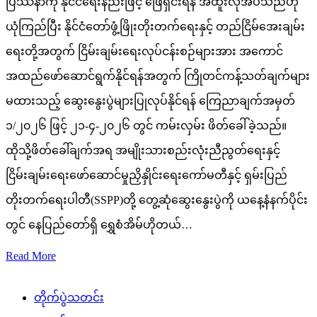
ပြဿနာကို နိုင်ငံရေးနည်းဖြင့် ဖြေရှင်းရန် အထူးလိုအပ်သည်ဟု
ယုံကြည်ပြီး နိုင်ငံတော်ဖွံ့ဖြိုးတိုးတက်ရေးနှင့် တည်ငြိမ်အေးချမ်း
ရေးတို့အတွက် ငြိမ်းချမ်းရေးလုပ်ငန်းစဉ်များအား အကောင်
အထည်ဖော်ဆောင်ရွက်နိုင်ရန်အတွက် ကြိုတင်ကန့်သတ်ချက်များ
မထားသည့် ဆွေးနွေးပွဲများပြုလုပ်နိုင်ရန် ကြေညာချက်အမှတ်
၁/၂၀၂၆ ဖြင့် ၂၁-၄-၂၀၂၆ တွင် ကမ်းလှမ်း ဖိတ်ခေါ်ခဲ့သည်။
ထိုသို့ဖိတ်ခေါ်ချက်အရ အမျိုးသားစည်းလုံးညီညွတ်ရေးနှင့်
ငြိမ်းချမ်းရေးဖော်ဆောင်မှုညှိနှိုင်းရေးကော်မတီနှင့် ရှမ်းပြည်
တိုးတက်ရေးပါတီ(SSPP)တို့ တွေ့ဆုံဆွေးနွေးပွဲကို ယနေ့နံနက်ပိုင်း
တွင် နေပြည်တော်ရှိ ရွှေစံအိမ်ဟိုတယ်…
Read More
တိုက်ပွဲသတင်း