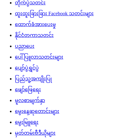
တိုက်ပွဲသတင်း
ထူးထူးခြားခြား Facebook သတင်းများ
ထောက်ခံအားပေးမှု
နိုင်ငံတကာသတင်း
ပညာပေး
ပေါ်ပြူလာသတင်းများ
ပျော်ပွဲရွှင်ပွဲ
ပြည်သူ့အကျိုးပြု
ဖျော်ဖြေရေး
မူလစာမျက်နှာ
မွေးနေ့ဆုတောင်းများ
မွေးမြူရေး
မှတ်တမ်းဗီဒီယိုများ