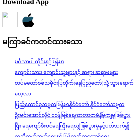
Download App
မကြာခင်ကတင်ထားသော
မင်္ဂလာပါ ထိုင်းနှင့်မြန်မာ
ကျောင်းသား၊ ကျောင်းသူများနှင့် ဆရာ၊ ဆရာမများ
တပ်မတော်စစ်သမိုင်းပြတိုက်(နေပြည်တော်)သို့ သွားရောက်
လေ့လာ
ပြည်ထောင်စုသမ္မတမြန်မာနိုင်ငံတော် နိုင်ငံတော်သမ္မတ
ဦးမင်းအောင်လှိုင် ငဝန်မြစ်ရေကာတာတမံနိမ့်ကျမှုဖြစ်ပွား
ပြီး ရေကျော်စီးဝင်ရေကြီးရေလျှံဖြစ်ပွားမှုနှင့်ပတ်သက်၍
ကူညီကယ်ဆယ်ရေးနှင့် ပြန်လည်ထူထောင်ရေး