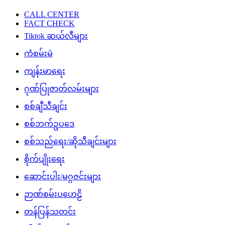
CALL CENTER
FACT CHECK
Tiktok ဆယ်လီများ
ကံစမ်းမဲ
ကျန်းမာရေး
ဂုဏ်ပြုဇာတ်လမ်းများ
စစ်ချီသီချင်း
စစ်ဘက်ဥပဒေ
စစ်သည်ရေး/ဆိုသီချင်းများ
စိုက်ပျိုးရေး
ဆောင်းပါး/မဂ္ဂဇင်းများ
ဉာဏ်စမ်းပဟေဠိ
တန်ပြန်သတင်း