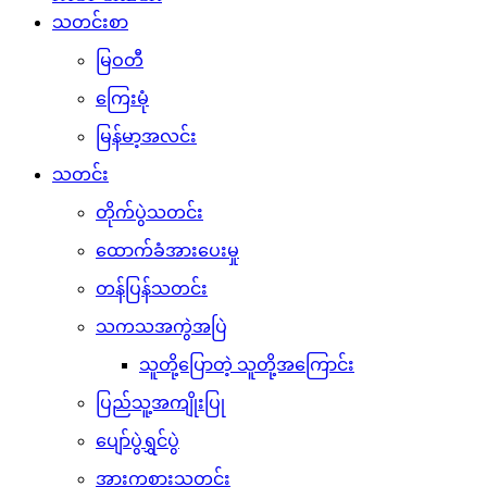
သတင်းစာ
မြဝတီ
ကြေးမုံ
မြန်မာ့အလင်း
သတင်း
တိုက်ပွဲသတင်း
ထောက်ခံအားပေးမှု
တန်ပြန်သတင်း
သကသအကွဲအပြဲ
သူတို့ပြောတဲ့ သူတို့အကြောင်း
ပြည်သူ့အကျိုးပြု
ပျော်ပွဲရွှင်ပွဲ
အားကစားသတင်း