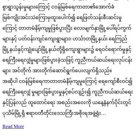
စွာရွာသွန်းမှုများကြောင့် ငဝန်မြစ်ရေကာတာ၏အောက်ခံ
မြစ်ကျိုးအင်းသဲကြောမှထူးပေါက်၍ ရေဖြတ်သန်းစီးဆင်းမှု
ကြောင့် တာတမံနိမ့်ကျမှုဖြစ်ပွားပြီး လေးမျက်နှာမြို့ပေါ်ရပ်ကွက်
များနှင့် ပတ်ဝန်းကျင်ကျေးရွာများ၊ ဟင်္သာတမြို့နယ်၊ ရေကြည်
မြို့နယ်နှင့်ကျုံပျော်မြို့နယ်တို့ရှိကျေးရွာများ၌ ရေဝင်ရောက်မှုနှင့်
ရေကြီးရေလျှံမှုများဖြစ်ပွားခဲ့သဖြင့် ကူညီကယ်ဆယ်ရေးလုပ်ငန်း
များ အင်တိုက် အားတိုက်ဆောင်ရွက်ပေးလျက်ရှိသည်။
အဆိုပါ ငဝန်မြစ်ရေကာတာတမံနိမ့်ကျမှုကြောင့် ရေကျော်စီးဝင်၍
ရေကြီးရေလျှံ မှုများဖြစ်ပွားမှုနှင့်စပ်လျဉ်း၍ ကူညီကယ်ဆယ်ရေး
နှင့်ပြန်လည် ထူထောင်ရေး အစည်းအဝေးကို ယနေ့နံနက်ပိုင်းတွင်
ပုသိမ်မြို့ရှိ ဧရာဝတီတိုင်းဒေသကြီးအစိုးရအဖွဲ့ရုံး…
Read More