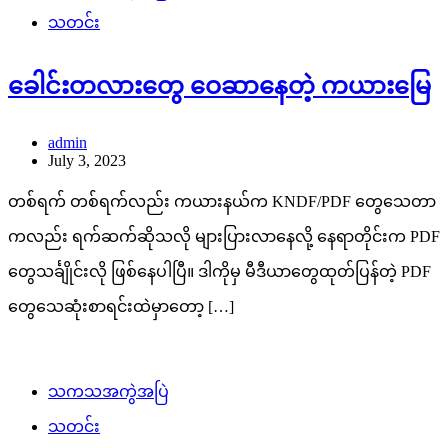
သတင်း
ခေါင်းတလားတွေ ဝေဆာနေတဲ့ ကယားမြေ
admin
July 3, 2023
တစ်ရက် တစ်ရက်လည်း ကယားနယ်က KNDF/PDF တွေသေတာ
ကလည်း ရက်ဆက်ဆိုသလို များပြားလာနေလို့ နေရာတိုင်းက PDF
တွေသင်္ချိုင်းလို ဖြစ်နေပါပြီ။ ဒါကိုမှ မီဒီယာတွေထုတ်ပြန်တဲ့ PDF
တွေသေဆုံးစာရင်းထဲမှာတော့ […]
သကသအကွဲအပြဲ
သတင်း