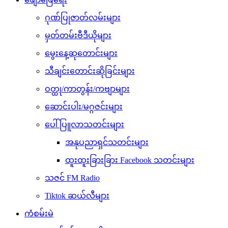
ဂုဏ်ပြုဇာတ်လမ်းများ
မှတ်တမ်းဗီဒီယိုများ
မွေးနေ့ဆုတောင်းများ
သီချင်းတောင်းဆိုခြင်းများ
ဝတ္ထု/ကာတွန်း/ကဗျာများ
ဆောင်းပါး/မဂ္ဂဇင်းများ
ပေါ်ပြူလာသတင်းများ
အနုပညာရှင်သတင်းများ
ထူးထူးခြားခြား Facebook သတင်းများ
သဇင် FM Radio
Tiktok ဆယ်လီများ
ကံစမ်းမဲ