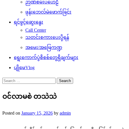
ဉာဏ်စမ်းပဟေဠိ
ဖုန်းဘေလ်မဲဖောက်ခြင်း
ရင်ဖွင့်ဆွေးနွေး
Call Center
သတင်းစကားပေးပို့ရန်
အမေး/အဖြေကဏ္ဍ
ရွေးကောက်ပွဲစိစစ်တွေ့ရှိချက်များ
ပျိုမေVlog
Search
for:
ဝင်လာမစဲ တသဲသဲ
Posted on
January 15, 2026
by
admin