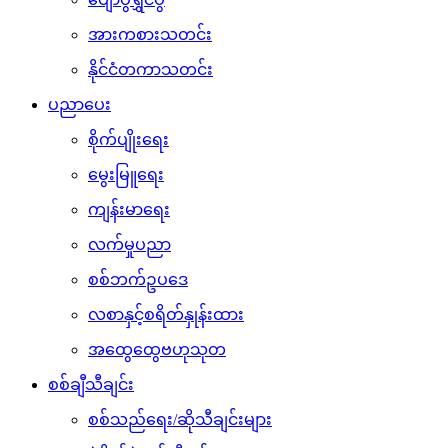
အားကစားသတင်း
နိုင်ငံတကာသတင်း
ပညာပေး
စိုက်ပျိုးရေး
မွေးမြူရေး
ကျန်းမာရေး
လက်မှုပညာ
စစ်ဘက်ဥပဒေ
လစာနှင့်စရိတ်နှုန်းထား
အထွေထွေဗဟုသုတ
စစ်ချီသီချင်း
စစ်သည်ရေး/ဆိုသီချင်းများ