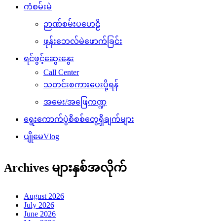
ကံစမ်းမဲ
ဉာဏ်စမ်းပဟေဠိ
ဖုန်းဘေလ်မဲဖောက်ခြင်း
ရင်ဖွင့်ဆွေးနွေး
Call Center
သတင်းစကားပေးပို့ရန်
အမေး/အဖြေကဏ္ဍ
ရွေးကောက်ပွဲစိစစ်တွေ့ရှိချက်များ
ပျိုမေVlog
Archives များနှစ်အလိုက်
August 2026
July 2026
June 2026