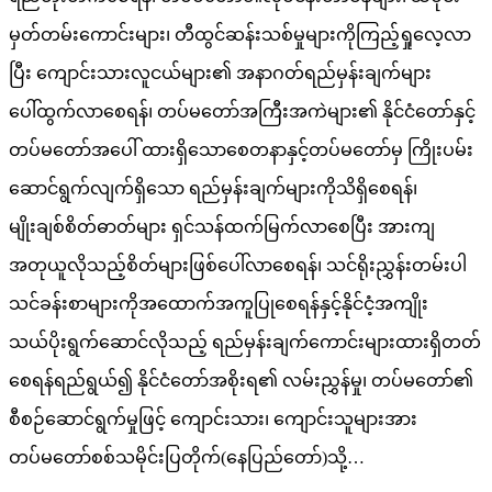
မှတ်တမ်းကောင်းများ၊ တီထွင်ဆန်းသစ်မှုများကိုကြည့်ရှုလေ့လာ
ပြီး ကျောင်းသားလူငယ်များ၏ အနာဂတ်ရည်မှန်းချက်များ
ပေါ်ထွက်လာစေရန်၊ တပ်မတော်အကြီးအကဲများ၏ နိုင်ငံတော်နှင့်
တပ်မတော်အပေါ် ထားရှိသောစေတနာနှင့်တပ်မတော်မှ ကြိုးပမ်း
ဆောင်ရွက်လျက်ရှိသော ရည်မှန်းချက်များကိုသိရှိစေရန်၊
မျိုးချစ်စိတ်ဓာတ်များ ရှင်သန်ထက်မြက်လာစေပြီး အားကျ
အတုယူလိုသည့်စိတ်များဖြစ်ပေါ်လာစေရန်၊ သင်ရိုးညွှန်းတမ်းပါ
သင်ခန်းစာများကိုအထောက်အကူပြုစေရန်နှင့်နိုင်ငံ့အကျိုး
သယ်ပိုးရွက်ဆောင်လိုသည့် ရည်မှန်းချက်ကောင်းများထားရှိတတ်
စေရန်ရည်ရွယ်၍ နိုင်ငံတော်အစိုးရ၏ လမ်းညွှန်မှု၊ တပ်မတော်၏
စီစဉ်ဆောင်ရွက်မှုဖြင့် ကျောင်းသား၊ ကျောင်းသူများအား
တပ်မတော်စစ်သမိုင်းပြတိုက်(နေပြည်တော်)သို့…