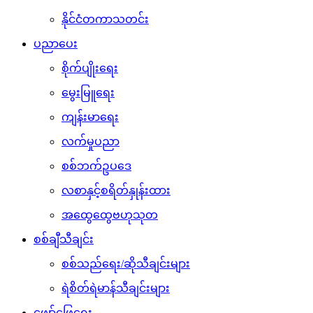
နိုင်ငံတကာသတင်း
ပညာပေး
စိုက်ပျိုးရေး
မွေးမြူရေး
ကျန်းမာရေး
လက်မှုပညာ
စစ်ဘက်ဥပဒေ
လစာနှင့်စရိတ်နှုန်းထား
အထွေထွေဗဟုသုတ
စစ်ချီသီချင်း
စစ်သည်ရေး/ဆိုသီချင်းများ
ရဲစိတ်ရဲမာန်သီချင်းများ
ဖျော်ဖြေရေး