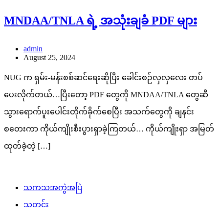
MNDAA/TNLA ရဲ့ အသုံးချခံ PDF များ
admin
August 25, 2024
NUG က ရှမ်း-မန်းစစ်ဆင်ရေးဆိုပြီး ခေါင်းစဉ်လှလှလေး တပ်
ပေးလိုက်တယ်…ပြီးတော့ PDF တွေကို MNDAA/TNLA တွေဆီ
သွားရောက်ပူးပေါင်းတိုက်ခိုက်စေပြီး အသက်တွေကို ချနင်း
စတေးကာ ကိုယ်ကျိုးစီးပွားရှာခဲ့ကြတယ်… ကိုယ်ကျိုးရှာ အမြတ်
ထုတ်ခဲ့တဲ့ […]
သကသအကွဲအပြဲ
သတင်း