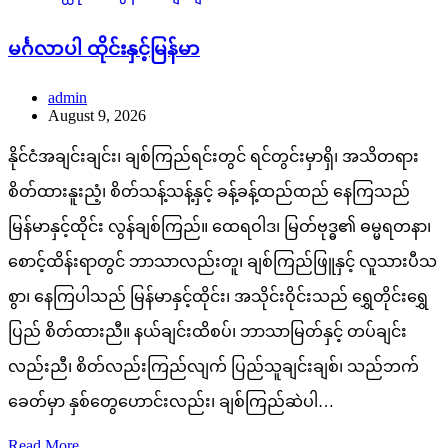
မင်္ဂလာပါ ထိုင်းနှင့်မြန်မာ
admin
August 9, 2026
နိုင်ငံအချင်းချင်း၊ ချစ်ကြည်ရင်းတွင် ရင်တွင်းမှာရှိ၊ အသိတရား
စိတ်ထားနူးညံ့၊ စိတ်သန့်သန့်နှင့် ခန့်ခန့်ထည်ထည် နေကြသည်
မြန်မာနှင့်ထိုင်း လွန်ချစ်ကြည်။ ထေရဝါဒ၊ မြတ်ဗုဒ္ဓ၏ ဓမ္မရတနာ၊
စောင့်ထိန်းရာတွင် ဘာသာလည်းတူ၊ ချစ်ကြည်ဖြူနှင့် လူသားပီသ
စွာ၊ နေကြပါသည် မြန်မာနှင့်ထိုင်း၊ အသိုင်းဝိုင်းသည် ရွှေတိုင်းရွှေ
ပြည် စိတ်ထားညီ။ နယ်ချင်းထိစပ်၊ ဘာသာမြတ်နှင့် တပ်ချင်း
လည်းညီ၊ စိတ်လည်းကြည်လျက် ပြည်သူချင်းချစ်၊ သည်ဘက်
ခေတ်မှာ နှစ်တွေဟောင်းလည်း၊ ချစ်ကြည်ဆဲပါ…
Read More