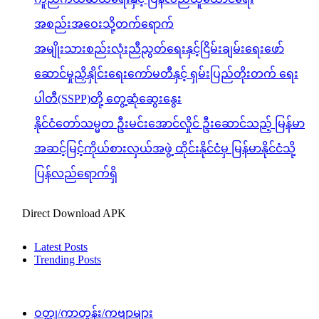
အစည်းအဝေးသို့တက်ရောက်
အမျိုးသားစည်းလုံးညီညွတ်ရေးနှင့်ငြိမ်းချမ်းရေးဖော်
ဆောင်မှုညှိနှိုင်းရေးကော်မတီနှင့် ရှမ်းပြည်တိုးတက် ရေး
ပါတီ(SSPP)တို့ တွေ့ဆုံဆွေးနွေး
နိုင်ငံတော်သမ္မတ ဦးမင်းအောင်လှိုင် ဦးဆောင်သည့် မြန်မာ
အဆင့်မြင့်ကိုယ်စားလှယ်အဖွဲ့ ထိုင်းနိုင်ငံမှ မြန်မာနိုင်ငံသို့
ပြန်လည်ရောက်ရှိ
Direct Download APK
Latest Posts
Trending Posts
ဝတ္ထု/ကာတွန်း/ကဗျာများ