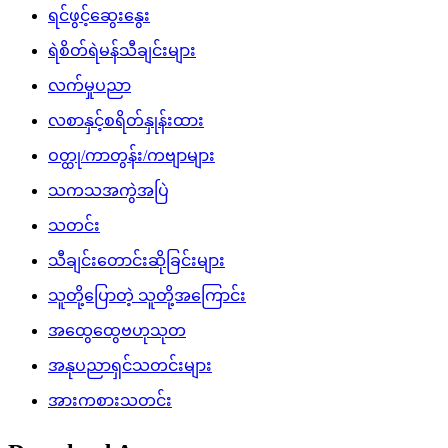
ရင်ဖွင့်ဆွေးနွေး
ရဲစိတ်ရဲမန်သီချင်းများ
လက်မှုပညာ
လစာနှင့်စရိတ်နှုန်းထား
ဝတ္ထု/ကာတွန်း/ကဗျာများ
သကသအကွဲအပြဲ
သတင်း
သီချင်းတောင်းဆိုခြင်းများ
သူတို့ပြောတဲ့ သူတို့အကြောင်း
အထွေထွေဗဟုသုတ
အနုပညာရှင်သတင်းများ
အားကစားသတင်း