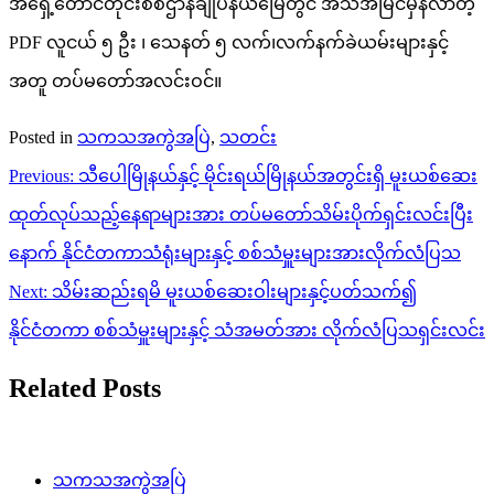
အရှေ့တောင်တိုင်းစစ်ဌာနချုပ်နယ်မြေတွင် အသိအမြင်မှန်လာတဲ့
PDF လူငယ် ၅ ဦး ၊ သေနတ် ၅ လက်၊လက်နက်ခဲယမ်းများနှင့်
အတူ တပ်မတော်အလင်းဝင်။
Posted in
သကသအကွဲအပြဲ
,
သတင်း
Post
Previous:
သီပေါမြိုနယ်နှင့် မိုင်းရယ်မြိုနယ်အတွင်းရှိ မူးယစ်ဆေး
navigation
ထုတ်လုပ်သည့်နေရာများအား တပ်မတော်သိမ်းပိုက်ရှင်းလင်းပြီး
နောက် နိုင်ငံတကာသံရုံးများနှင့် စစ်သံမှူးများအားလိုက်လံပြသ
Next:
သိမ်းဆည်းရမိ မူးယစ်ဆေးဝါးများနှင့်ပတ်သက်၍
နိုင်ငံတကာ စစ်သံမှူးများနှင့် သံအမတ်အား လိုက်လံပြသရှင်းလင်း
Related Posts
သကသအကွဲအပြဲ