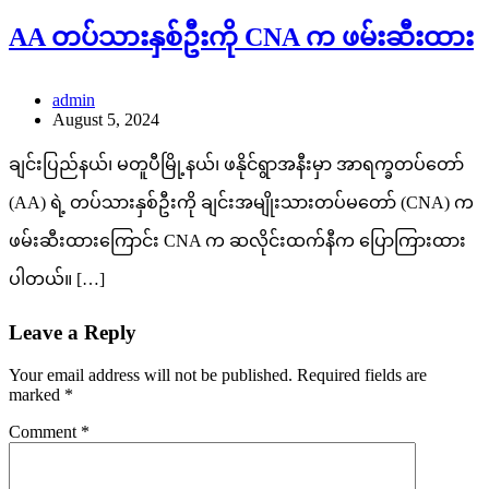
AA တပ်သားနှစ်ဦးကို CNA က ဖမ်းဆီးထား
admin
August 5, 2024
ချင်းပြည်နယ်၊ မတူပီမြို့နယ်၊ ဖနိုင်ရွာအနီးမှာ အာရက္ခတပ်တော်
(AA) ရဲ့ တပ်သားနှစ်ဦးကို ချင်းအမျိုးသားတပ်မတော် (CNA) က
ဖမ်းဆီးထားကြောင်း CNA က ဆလိုင်းထက်နီက ပြောကြားထား
ပါတယ်။ […]
Leave a Reply
Your email address will not be published.
Required fields are
marked
*
Comment
*