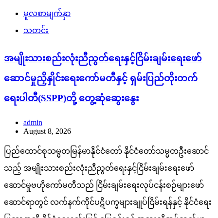
မူလစာမျက်နှာ
သတင်း
အမျိုးသားစည်းလုံးညီညွတ်ရေးနှင့်ငြိမ်းချမ်းရေးဖော်
ဆောင်မှုညှိနှိုင်းရေးကော်မတီနှင့် ရှမ်းပြည်တိုးတက်
ရေးပါတီ(SSPP)တို့ တွေ့ဆုံဆွေးနွေး
admin
August 8, 2026
ပြည်ထောင်စုသမ္မတမြန်မာနိုင်ငံတော် နိုင်ငံတော်သမ္မတဦးဆောင်
သည့် အမျိုးသားစည်းလုံးညီညွတ်ရေးနှင့်ငြိမ်းချမ်းရေးဖော်
ဆောင်မှုဗဟိုကော်မတီသည် ငြိမ်းချမ်းရေးလုပ်ငန်းစဉ်များဖော်
ဆောင်ရာတွင် လက်နက်ကိုင်ပဋိပက္ခများချုပ်ငြိမ်းရန်နှင့် နိုင်ငံရေး