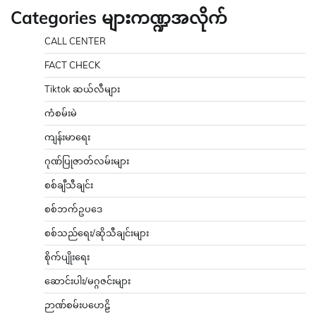
Categories များကဏ္ဍအလိုက်
CALL CENTER
FACT CHECK
Tiktok ဆယ်လီများ
ကံစမ်းမဲ
ကျန်းမာရေး
ဂုဏ်ပြုဇာတ်လမ်းများ
စစ်ချီသီချင်း
စစ်ဘက်ဥပဒေ
စစ်သည်ရေး/ဆိုသီချင်းများ
စိုက်ပျိုးရေး
ဆောင်းပါး/မဂ္ဂဇင်းများ
ဉာဏ်စမ်းပဟေဠိ