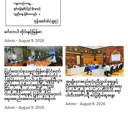
မင်္ဂလာပါ ထိုင်းနှင့်မြန်မာ
Admin
August 9, 2026
ပြည်ထောင်စုသမ္မတမြန်မာနိုင်ငံတော်
နိုင်ငံတော်သမ္မတ ဦးမင်းအောင်လှိုင် င
ဝန်မြစ်ရေကာတာတမံနိမ့်ကျမှုဖြစ်ပွား
အမျိုးသားစည်းလုံးညီညွတ်ရေးနှင့်
ပြီး ရေကျော်စီးဝင်ရေကြီးရေလျှံ
ငြိမ်းချမ်းရေးဖော်ဆောင်မှုညှိနှိုင်းရေး
ဖြစ်ပွားမှုနှင့်ပတ်သက်၍ ကူညီ
ကော်မတီနှင့် ရှမ်းပြည်တိုးတက် ရေး
ကယ်ဆယ်ရေးနှင့် ပြန်လည်ထူထောင်
ပါတီ(SSPP)တို့ တွေ့ဆုံဆွေးနွေး
ရေးအစည်းအဝေးသို့တက်ရောက်
Admin
August 8, 2026
Admin
August 9, 2026