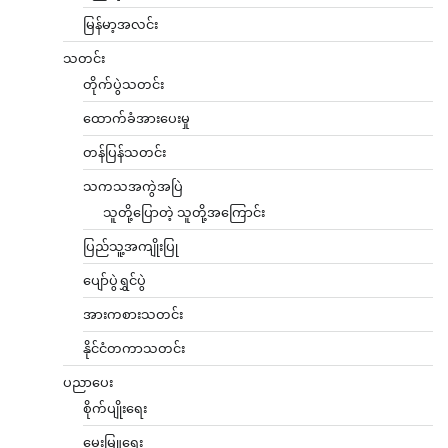
မြန်မာ့အလင်း
သတင်း
တိုက်ပွဲသတင်း
ထောက်ခံအားပေးမှု
တန်ပြန်သတင်း
သကသအကွဲအပြဲ
သူတို့ပြောတဲ့ သူတို့အကြောင်း
ပြည်သူ့အကျိုးပြု
ပျော်ပွဲရွှင်ပွဲ
အားကစားသတင်း
နိုင်ငံတကာသတင်း
ပညာပေး
စိုက်ပျိုးရေး
မွေးမြူရေး