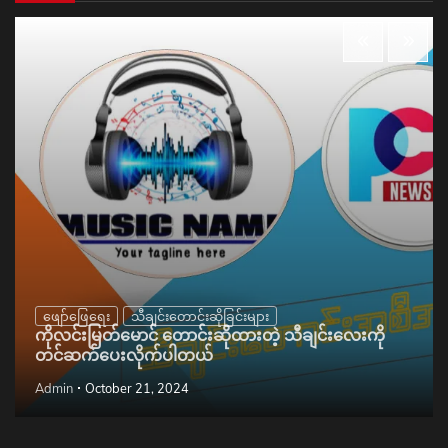
ဖျော်ဖြေရေး
သီချင်းတောင်းဆိုခြင်းများ
ကိုလင်းမြတ်မောင် တောင်းဆိုထားတဲ့ သီချင်းလေးကို
တင်ဆက်ပေးလိုက်ပါတယ်
Admin
October 21, 2024