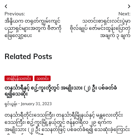
Post
Previous:
Next:
navigation
အိန္ဒိယက တရုတ်ကျွမ်းကျင်
သတင်းစာရှင်းလင်းပွဲမှာ
ပညာရှင်များအတွက် ဗီဇာကို
ဗိုလ်ချုပ် ဇော်မင်းထွန်းပြောတဲ့
ဖြေလျှော့ပေး
အချက် ၃ ချက်
Related Posts
တန်ပြန်သတင်း
သတင်း
တနင်္သာရီနှင့် စဥ့်ကူးတို့တွင် အမျိုးသား (၂) ဦး ပစ်ခတ်ခံ
ရ၍သေဆုံး
ရှင်ယွန်း
January 31, 2023
တနင်္သာရီတိုင်းဒေသကြီး၊ တနင်္သာရီမြိုနယ်နှင့် မန္တလေးတိုင်း
ဒေသကြီး၊ စဥ့်ကူးမြို့နယ့်တွင် ဇန်နဝါရီလ ၂၉ ရက်က
အမျိုးသား (၂) ဦး သေနတ်ဖြင့် ပစ်ခတ်ခံရ၍ သေဆုံးခဲ့ကြောင်း