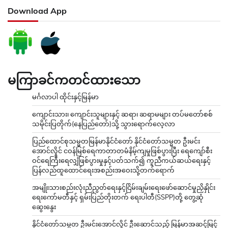
Download App
မကြာခင်ကတင်ထားသော
မင်္ဂလာပါ ထိုင်းနှင့်မြန်မာ
ကျောင်းသား၊ ကျောင်းသူများနှင့် ဆရာ၊ ဆရာမများ တပ်မတော်စစ်
သမိုင်းပြတိုက်(နေပြည်တော်)သို့ သွားရောက်လေ့လာ
ပြည်ထောင်စုသမ္မတမြန်မာနိုင်ငံတော် နိုင်ငံတော်သမ္မတ ဦးမင်း
အောင်လှိုင် ငဝန်မြစ်ရေကာတာတမံနိမ့်ကျမှုဖြစ်ပွားပြီး ရေကျော်စီး
ဝင်ရေကြီးရေလျှံဖြစ်ပွားမှုနှင့်ပတ်သက်၍ ကူညီကယ်ဆယ်ရေးနှင့်
ပြန်လည်ထူထောင်ရေးအစည်းအဝေးသို့တက်ရောက်
အမျိုးသားစည်းလုံးညီညွတ်ရေးနှင့်ငြိမ်းချမ်းရေးဖော်ဆောင်မှုညှိနှိုင်း
ရေးကော်မတီနှင့် ရှမ်းပြည်တိုးတက် ရေးပါတီ(SSPP)တို့ တွေ့ဆုံ
ဆွေးနွေး
နိုင်ငံတော်သမ္မတ ဦးမင်းအောင်လှိုင် ဦးဆောင်သည့် မြန်မာအဆင့်မြင့်