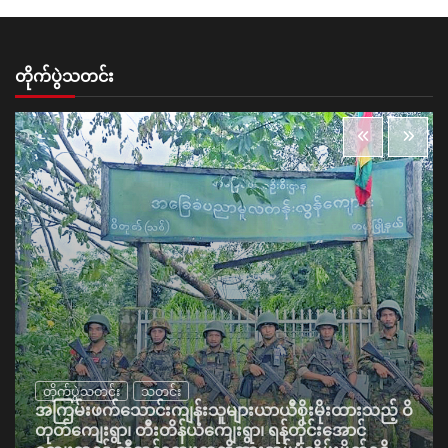
တိုက်ပွဲသတင်း
တိုက်ပွဲသတင်း
သတင်း
အကြမ်းဖက်သောင်းကျန်းသူများယာယီစိုးမိုးထားသည့် ဝိ
တုတ်ကျေးရွာ၊ တီးတိန်ယံကျေးရွာ၊ ရန်တိုင်းအောင်