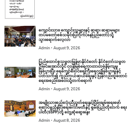
ကျောင်းသား၊ ကျောင်းသူများနှင့် ဆရာ၊ ဆရာမများ
တပ်မတော်စစ်သမိုင်းပြတိုက်(နေပြည်တော်)သို့
သွားရောက်လေ့လာ
Admin
August 9, 2026
ပြည်ထောင်စုသမ္မတမြန်မာနိုင်ငံတော် နိုင်ငံတော်သမ္မတ
ဦးမင်းအောင်လှိုင် ငဝန်မြစ်ရေကာတာတမံနိမ့်ကျမှု
ဖြစ်ပွားပြီး ရေကျော်စီးဝင်ရေကြီးရေလျှံဖြစ်ပွားမှုနှင့်
ပတ်သက်၍ ကူညီကယ်ဆယ်ရေးနှင့် ပြန်လည်ထူထောင်
ရေးအစည်းအဝေးသို့တက်ရောက်
Admin
August 9, 2026
အမျိုးသားစည်းလုံးညီညွတ်ရေးနှင့်ငြိမ်းချမ်းရေးဖော်
ဆောင်မှုညှိနှိုင်းရေးကော်မတီနှင့် ရှမ်းပြည်တိုးတက် ရေး
ပါတီ(SSPP)တို့ တွေ့ဆုံဆွေးနွေး
Admin
August 8, 2026