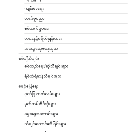
ကျန်းမာရေး
လက်မှုပညာ
စစ်ဘက်ဥပဒေ
လစာနှင့်စရိတ်နှုန်းထား
အထွေထွေဗဟုသုတ
စစ်ချီသီချင်း
စစ်သည်ရေး/ဆိုသီချင်းများ
ရဲစိတ်ရဲမာန်သီချင်းများ
ဖျော်ဖြေရေး
ဂုဏ်ပြုဇာတ်လမ်းများ
မှတ်တမ်းဗီဒီယိုများ
မွေးနေ့ဆုတောင်းများ
သီချင်းတောင်းဆိုခြင်းများ