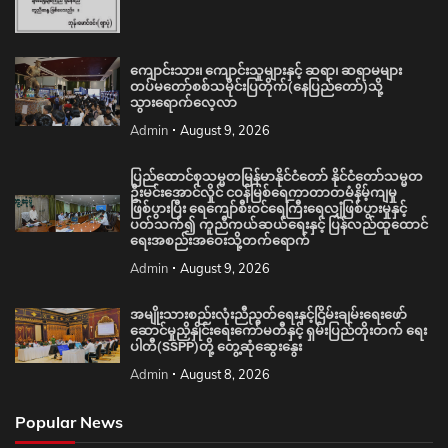
ကျောင်းသား၊ ကျောင်းသူများနှင့် ဆရာ၊ ဆရာမများ
တပ်မတော်စစ်သမိုင်းပြတိုက်(နေပြည်တော်)သို့
သွားရောက်လေ့လာ
Admin
August 9, 2026
ပြည်ထောင်စုသမ္မတမြန်မာနိုင်ငံတော် နိုင်ငံတော်သမ္မတ
ဦးမင်းအောင်လှိုင် ငဝန်မြစ်ရေကာတာတမံနိမ့်ကျမှု
ဖြစ်ပွားပြီး ရေကျော်စီးဝင်ရေကြီးရေလျှံဖြစ်ပွားမှုနှင့်
ပတ်သက်၍ ကူညီကယ်ဆယ်ရေးနှင့် ပြန်လည်ထူထောင်
ရေးအစည်းအဝေးသို့တက်ရောက်
Admin
August 9, 2026
အမျိုးသားစည်းလုံးညီညွတ်ရေးနှင့်ငြိမ်းချမ်းရေးဖော်
ဆောင်မှုညှိနှိုင်းရေးကော်မတီနှင့် ရှမ်းပြည်တိုးတက် ရေး
ပါတီ(SSPP)တို့ တွေ့ဆုံဆွေးနွေး
Admin
August 8, 2026
Popular News