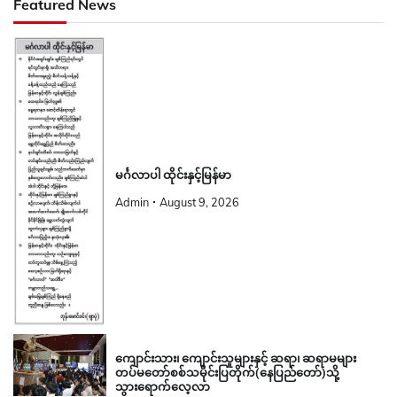
Featured News
မင်္ဂလာပါ ထိုင်းနှင့်မြန်မာ
Admin
August 9, 2026
ကျောင်းသား၊ ကျောင်းသူများနှင့် ဆရာ၊ ဆရာမများ
တပ်မတော်စစ်သမိုင်းပြတိုက်(နေပြည်တော်)သို့
သွားရောက်လေ့လာ