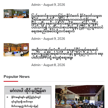
Admin
August 9, 2026
ပြည်ထောင်စုသမ္မတမြန်မာနိုင်ငံတော် နိုင်ငံတော်သမ္မတ
ဦးမင်းအောင်လှိုင် ငဝန်မြစ်ရေကာတာတမံနိမ့်ကျမှု
ဖြစ်ပွားပြီး ရေကျော်စီးဝင်ရေကြီးရေလျှံဖြစ်ပွားမှုနှင့်
ပတ်သက်၍ ကူညီကယ်ဆယ်ရေးနှင့် ပြန်လည်ထူထောင်
ရေးအစည်းအဝေးသို့တက်ရောက်
Admin
August 9, 2026
အမျိုးသားစည်းလုံးညီညွတ်ရေးနှင့်ငြိမ်းချမ်းရေးဖော်
ဆောင်မှုညှိနှိုင်းရေးကော်မတီနှင့် ရှမ်းပြည်တိုးတက် ရေး
ပါတီ(SSPP)တို့ တွေ့ဆုံဆွေးနွေး
Admin
August 8, 2026
Popular News