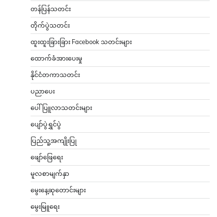
တန်ပြန်သတင်း
တိုက်ပွဲသတင်း
ထူးထူးခြားခြား Facebook သတင်းများ
ထောက်ခံအားပေးမှု
နိုင်ငံတကာသတင်း
ပညာပေး
ပေါ်ပြူလာသတင်းများ
ပျော်ပွဲရွှင်ပွဲ
ပြည်သူ့အကျိုးပြု
ဖျော်ဖြေရေး
မူလစာမျက်နှာ
မွေးနေ့ဆုတောင်းများ
မွေးမြူရေး