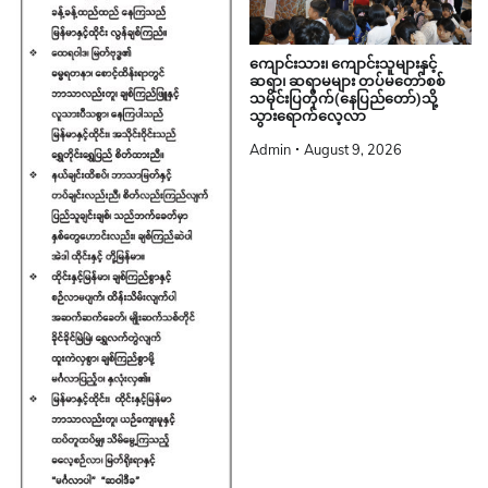
ကျောင်းသား၊ ကျောင်းသူများနှင့်
ဆရာ၊ ဆရာမများ တပ်မတော်စစ်
သမိုင်းပြတိုက်(နေပြည်တော်)သို့
သွားရောက်လေ့လာ
Admin
August 9, 2026