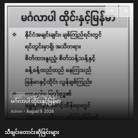
ဝတ္ထု/ကာတွန်း/ကဗျာများ
မင်္ဂလာပါ ထိုင်းနှင့်မြန်မာ
Admin
August 9, 2026
သီချင်းတောင်းဆိုခြင်းများ