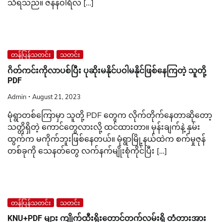
သိရသည်။ ဇန်နဝါရီလ […]
တန်ပြန်သတင်း
သတင်း
ဂိတ်ကင်းကိုလာပစ်ပြီး ပုဆိုးမနိုင်ပဝါမနိုင်ဖြစ်နေကြတဲ့ သူတို့
PDF
Admin
August 21, 2023
မုံရွာတစ်ကြောမှာ သူတို့ PDF တွေက လိုက်တိုက်နေတာဆိုတော့
သတ္တိရှိတဲ့ ကောင်တွေလားလို့ ထင်ထားတာ။ မှန်းချက်နဲ့ နှမ်း
ထွက်က မကိုက်ဘူးဖြစ်နေတယ်။ မုံရွာမြို့နယ်ထဲက စက်မှုဇုန်
တစ်ခုကို သေနတ်တွေ လက်နက်မျိုးစုံကိုင်ပြီး […]
တန်ပြန်သတင်း
သတင်း
KNU+PDF များ ကျိုက်ထီးရိုးတောင်တက်လမ်းရှိ တံတားအား