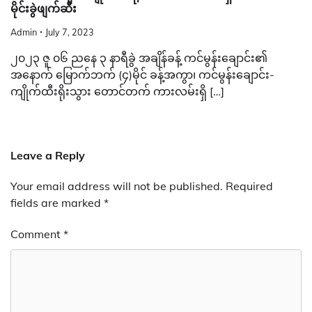
မိုင်းခွဲဖျက်ဆီး
Admin
July 7, 2023
၂၀၂၃ ဇူ ၀၆ ညနေ ၃ နာရီခွဲ အချိန်ခန့် ကင်မွန်းချောင်း၏
အနောက် မြောက်ဘက် (၄)မိုင် ခန့်အကွာ၊ ကင်မွန်းချောင်း-
ကျိုက်ထီးရိုးသွား တောင်တက် ကားလမ်းရှိ […]
Leave a Reply
Your email address will not be published.
Required
fields are marked
*
Comment
*