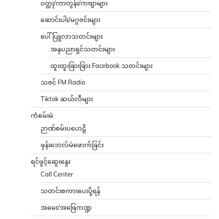
ဝတ္ထု/ကာတွန်း/ကဗျာများ
ဆောင်းပါး/မဂ္ဂဇင်းများ
ပေါ်ပြူလာသတင်းများ
အနုပညာရှင်သတင်းများ
ထူးထူးခြားခြား Facebook သတင်းများ
သဇင် FM Radio
Tiktok ဆယ်လီများ
ကံစမ်းမဲ
ဉာဏ်စမ်းပဟေဠိ
ဖုန်းဘေလ်မဲဖောက်ခြင်း
ရင်ဖွင့်ဆွေးနွေး
Call Center
သတင်းစကားပေးပို့ရန်
အမေး/အဖြေကဏ္ဍ