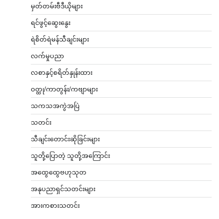
မှတ်တမ်းဗီဒီယိုများ
ရင်ဖွင့်ဆွေးနွေး
ရဲစိတ်ရဲမန်သီချင်းများ
လက်မှုပညာ
လစာနှင့်စရိတ်နှုန်းထား
ဝတ္ထု/ကာတွန်း/ကဗျာများ
သကသအကွဲအပြဲ
သတင်း
သီချင်းတောင်းဆိုခြင်းများ
သူတို့ပြောတဲ့ သူတို့အကြောင်း
အထွေထွေဗဟုသုတ
အနုပညာရှင်သတင်းများ
အားကစားသတင်း