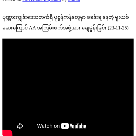
ပုဏ္ဏားကျွန်းဒေသဘက်ရှိ ပုစွန်ကန်တွေမှာ စခန်းချနေတဲ့ မူးယစ်
ဆေးကြောင် AA အကြမ်းဖက်အဖွဲ့အား ချေမှုန်းခြင်း (23-11-25)