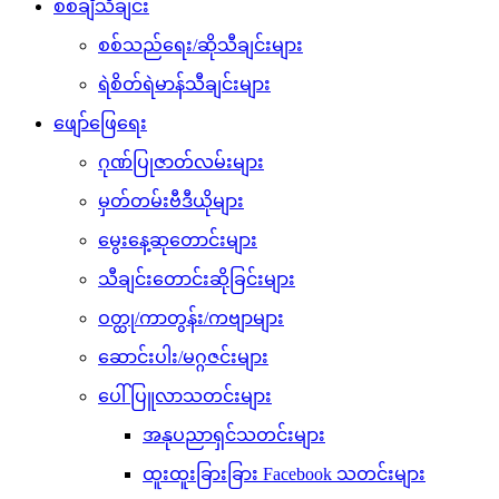
စစ်ချီသီချင်း
စစ်သည်ရေး/ဆိုသီချင်းများ
ရဲစိတ်ရဲမာန်သီချင်းများ
ဖျော်ဖြေရေး
ဂုဏ်ပြုဇာတ်လမ်းများ
မှတ်တမ်းဗီဒီယိုများ
မွေးနေ့ဆုတောင်းများ
သီချင်းတောင်းဆိုခြင်းများ
ဝတ္ထု/ကာတွန်း/ကဗျာများ
ဆောင်းပါး/မဂ္ဂဇင်းများ
ပေါ်ပြူလာသတင်းများ
အနုပညာရှင်သတင်းများ
ထူးထူးခြားခြား Facebook သတင်းများ