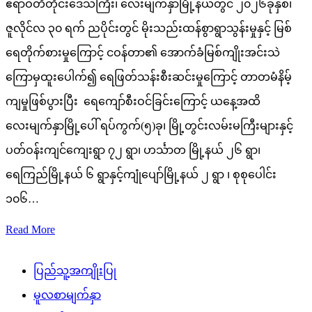
ဧရာဝတီတိုင်းဒေသကြီး၊ လေးမျက်နှာမြို့နယ်တွင် ၂၀၂၆ခုနှစ်၊
ဇူလိုင်လ ၃၀ ရက် ညပိုင်းတွင် မိုးသည်းထန်စွာရွာသွန်းမှုနှင့် မြစ်
ရေတိုက်စားမှုကြောင့် ငဝန်တာ၏ အောက်ခံမြစ်ကျိုးအင်းသဲ
ကြောမှထူးပေါက်၍ ရေဖြတ်သန်းစီးဆင်းမှုကြောင့် တာတမံနိမ့်
ကျမှုဖြစ်ပွားပြီး ရေကျော်စီးဝင်ခြင်းကြောင့် ယနေ့အထိ
လေးမျက်နှာမြို့ပေါ် ရပ်ကွက်(၅)ခု၊ မြို့တွင်းလမ်းမကြီးများနှင့်
ပတ်ဝန်းကျင်ကျေးရွာ ၇၂ ရွာ၊ ဟင်္သာတ မြို့နယ် ၂၆ ရွာ၊
ရေကြည်မြို့နယ် ၆ ရွာနှင့်ကျုံပျော်မြို့နယ် ၂ ရွာ ၊ စုစုပေါင်း
၁၀၆…
Read More
ပြည်သူ့အကျိုးပြု
မူလစာမျက်နှာ