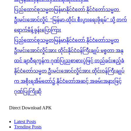
ပြည်ထောင်စုသမ္မတမြန်မာနိုင်ငံတော် နိုင်ငံတော်သမ္မတ
ဦးမင်းအောင်လှိုင် “မြန်မာ-ထိုင်း စီးပွားရေးဖိုရမ်” သို့ တက်
ရောက်မိန့်ခွန်းပြောကြား
ပြည်ထောင်စုသမ္မတမြန်မာနိုင်ငံတော် နိုင်ငံတော်သမ္မတ
ဦးမင်းအောင်လှိုင်အား ထိုင်းနိုင်ငံဝန်ကြီးချုပ် မစ္စတာ အနု
ထင် ချာဝီရကွန်က ဂုဏ်ပြုညစာစားပွဲဖြင့် တည်ခင်းဧည့်ခံ
နိုင်ငံတော်သမ္မတ ဦးမင်းအောင်လှိုင်အား ထိုင်းဝန်ကြီးချုပ်
က အစိုးရအိမ်တော်၌ နိုင်ငံတော်အဆင့် အခမ်းအနားဖြင့်
ဂုဏ်ပြုကြိုဆို
Direct Download APK
Latest Posts
Trending Posts