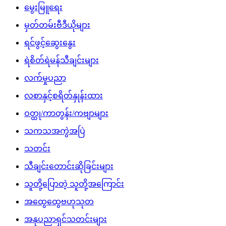
မွေးမြူရေး
မှတ်တမ်းဗီဒီယိုများ
ရင်ဖွင့်ဆွေးနွေး
ရဲစိတ်ရဲမန်သီချင်းများ
လက်မှုပညာ
လစာနှင့်စရိတ်နှုန်းထား
ဝတ္ထု/ကာတွန်း/ကဗျာများ
သကသအကွဲအပြဲ
သတင်း
သီချင်းတောင်းဆိုခြင်းများ
သူတို့ပြောတဲ့ သူတို့အကြောင်း
အထွေထွေဗဟုသုတ
အနုပညာရှင်သတင်းများ