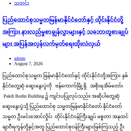
သတင်း
ပြည်ထောင်စုသမ္မတမြန်မာနိုင်ငံတော်နှင့် ထိုင်းနိုင်ငံတို့
အကြား နားလည်မှုစာချွန်လွှာများနှင့် သဘောတူစာချုပ်
များ အပြန်အလှန်လက်မှတ်ရေးထိုးလဲလှယ်
admin
August 7, 2026
ပြည်ထောင်စုသမ္မတ မြန်မာနိုင်ငံတော်နှင့် ထိုင်းနိုင်ငံတို့အကြား နှစ်
နိုင်ငံတွေ့ဆုံ ဆွေးနွေးပွဲကို ဗန်ကောက်မြို့ရှိ အစိုးရအိမ်တော်၊
Pakdi Bodin Building ၌ ကျင်းပပြုလုပ်သည်။ အဆိုပါတွေ့ဆုံ
ဆွေးနွေးပွဲသို့ ပြည်ထောင်စု သမ္မတမြန်မာနိုင်ငံတော် နိုင်ငံတော်
သမ္မတ ဦးမင်းအောင်လှိုင်၊ ထိုင်းနိုင်ငံဝန်ကြီးချုပ် မစ္စတာ အနုထင်
ချာဝီရကွန်တို့နှင့်အတူ ပြည်ထောင်စုဝန်ကြီးများဖြစ်ကြသည့် ဦး