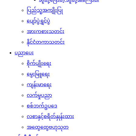
ပြည်သူ့အကျိုးပြု
ပျော်ပွဲရွှင်ပွဲ
အားကစားသတင်း
နိုင်ငံတကာသတင်း
ပညာပေး
စိုက်ပျိုးရေး
မွေးမြူရေး
ကျန်းမာရေး
လက်မှုပညာ
စစ်ဘက်ဥပဒေ
လစာနှင့်စရိတ်နှုန်းထား
အထွေထွေဗဟုသုတ