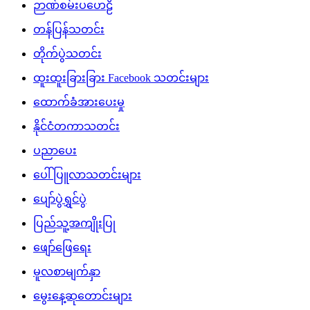
ဉာဏ်စမ်းပဟေဠိ
တန်ပြန်သတင်း
တိုက်ပွဲသတင်း
ထူးထူးခြားခြား Facebook သတင်းများ
ထောက်ခံအားပေးမှု
နိုင်ငံတကာသတင်း
ပညာပေး
ပေါ်ပြူလာသတင်းများ
ပျော်ပွဲရွှင်ပွဲ
ပြည်သူ့အကျိုးပြု
ဖျော်ဖြေရေး
မူလစာမျက်နှာ
မွေးနေ့ဆုတောင်းများ