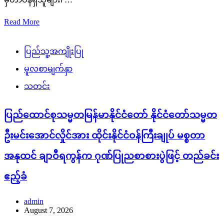
Read More
ပြည်သူ့အကျိုးပြု
မူလစာမျက်နှာ
သတင်း
ပြည်ထောင်စုသမ္မတမြန်မာနိုင်ငံတော် နိုင်ငံတော်သမ္မတ
ဦးမင်းအောင်လှိုင်အား ထိုင်းနိုင်ငံဝန်ကြီးချုပ် မစ္စတာ
အနုထင် ချာဝီရကွန်က ဂုဏ်ပြုညစာစားပွဲဖြင့် တည်ခင်း
ဧည့်ခံ
admin
August 7, 2026