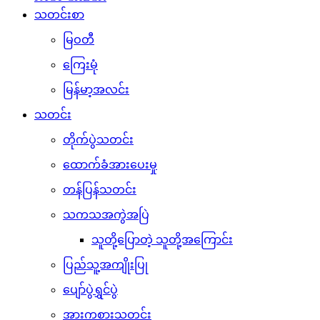
သတင်းစာ
မြဝတီ
ကြေးမုံ
မြန်မာ့အလင်း
သတင်း
တိုက်ပွဲသတင်း
ထောက်ခံအားပေးမှု
တန်ပြန်သတင်း
သကသအကွဲအပြဲ
သူတို့ပြောတဲ့ သူတို့အကြောင်း
ပြည်သူ့အကျိုးပြု
ပျော်ပွဲရွှင်ပွဲ
အားကစားသတင်း