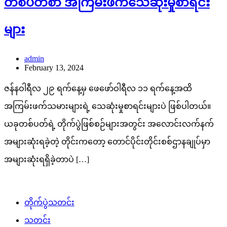
တစ်ပတ်စာ အကြမ်းဖက်သေဆုံးမှုစာရင်း
များ
admin
February 13, 2024
ဇန်နဝါရီလ ၂၉ ရက်နေ့မှ ဖေဖော်ဝါရီလ ၁၁ ရက်နေ့အထိ
အကြမ်းဖက်သမားများရဲ့ သေဆုံးမှုစာရင်းများပဲ ဖြစ်ပါတယ်။
ယခုတစ်ပတ်ရဲ့ တိုက်ပွဲဖြစ်စဉ်များအတွင်း အလောင်းလက်နက်
အများဆုံးရခဲ့တဲ့ တိုင်းကတော့ တောင်ပိုင်းတိုင်းစစ်ဌာနချုပ်မှာ
အများဆုံးရရှိခဲ့တာပဲ […]
တိုက်ပွဲသတင်း
သတင်း