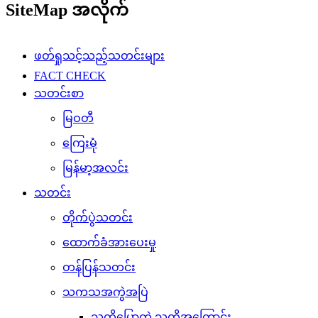
SiteMap အလိုက်
ဖတ်ရှုသင့်သည့်သတင်းများ
FACT CHECK
သတင်းစာ
မြဝတီ
ကြေးမုံ
မြန်မာ့အလင်း
သတင်း
တိုက်ပွဲသတင်း
ထောက်ခံအားပေးမှု
တန်ပြန်သတင်း
သကသအကွဲအပြဲ
သူတို့ပြောတဲ့ သူတို့အကြောင်း