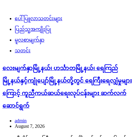
ပေါ်ပြူလာသတင်းများ
ပြည်သူ့အကျိုးပြု
မူလစာမျက်နှာ
သတင်း
လေးမျက်နှာမြို့နယ်၊ ဟင်္သာတမြို့နယ်၊ ရေကြည်
မြို့နယ်နှင့်ကျုံပျော်မြို့နယ်တို့တွင် ရေကြီးရေလျှံမှုများ
ကြောင့် ကူညီကယ်ဆယ်ရေးလုပ်ငန်းများ ဆက်လက်
ဆောင်ရွက်
admin
August 7, 2026