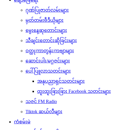
ဂုဏ်ပြုဇာတ်လမ်းများ
မှတ်တမ်းဗီဒီယိုများ
မွေးနေ့ဆုတောင်းများ
သီချင်းတောင်းဆိုခြင်းများ
ဝတ္ထု/ကာတွန်း/ကဗျာများ
ဆောင်းပါး/မဂ္ဂဇင်းများ
ပေါ်ပြူလာသတင်းများ
အနုပညာရှင်သတင်းများ
ထူးထူးခြားခြား Facebook သတင်းများ
သဇင် FM Radio
Tiktok ဆယ်လီများ
ကံစမ်းမဲ