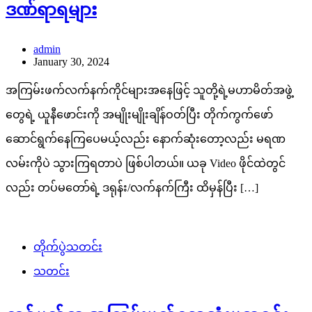
ဒဏ်ရာရများ
admin
January 30, 2024
အကြမ်းဖက်လက်နက်ကိုင်များအနေဖြင့် သူတို့ရဲ့မဟာမိတ်အဖွဲ့
တွေရဲ့ ယူနီဖောင်းကို အမျိုးမျိုးချိန်ဝတ်ပြီး တိုက်ကွက်ဖော်
ဆောင်ရွက်နေကြပေမယ့်လည်း နောက်ဆုံးတော့လည်း မရဏ
လမ်းကိုပဲ သွားကြရတာပဲ ဖြစ်ပါတယ်။ ယခု Video ဖိုင်ထဲတွင်
လည်း တပ်မတော်ရဲ့ ဒရုန်း/လက်နက်ကြီး ထိမှန်ပြီး […]
တိုက်ပွဲသတင်း
သတင်း