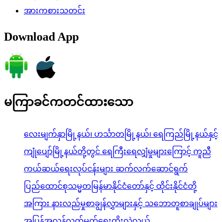
အားကစားသတင်း
Download App
မကြာခင်ကတင်ထားသော
လေးမျက်နှာမြို့နယ်၊ ဟင်္သာတမြို့နယ်၊ ရေကြည်မြို့နယ်နှင့်
ကျုံပျော်မြို့နယ်တို့တွင် ရေကြီးရေလျှံမှုများကြောင့် ကူညီ
ကယ်ဆယ်ရေးလုပ်ငန်းများ ဆက်လက်ဆောင်ရွက်
ပြည်ထောင်စုသမ္မတမြန်မာနိုင်ငံတော်နှင့် ထိုင်းနိုင်ငံတို့
အကြား နားလည်မှုစာချွန်လွှာများနှင့် သဘောတူစာချုပ်များ
အပြန်အလှန်လက်မှတ်ရေးထိုးလဲလှယ်