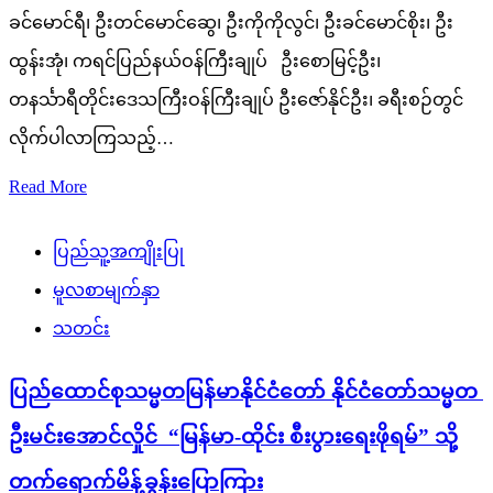
ခင်မောင်ရီ၊ ဦးတင်မောင်ဆွေ၊ ဦးကိုကိုလွင်၊ ဦးခင်မောင်စိုး၊ ဦး
ထွန်းအုံ၊ ကရင်ပြည်နယ်ဝန်ကြီးချုပ် ဦးစောမြင့်ဦး၊
တနင်္သာရီတိုင်းဒေသကြီးဝန်ကြီးချုပ် ဦးဇော်နိုင်ဦး၊ ခရီးစဉ်တွင်
လိုက်ပါလာကြသည့်…
Read More
ပြည်သူ့အကျိုးပြု
မူလစာမျက်နှာ
သတင်း
ပြည်ထောင်စုသမ္မတမြန်မာနိုင်ငံတော် နိုင်ငံတော်သမ္မတ
ဦးမင်းအောင်လှိုင် “မြန်မာ-ထိုင်း စီးပွားရေးဖိုရမ်” သို့
တက်ရောက်မိန့်ခွန်းပြောကြား