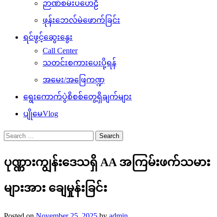
ဉာဏ်စမ်းပဟေဠိ
ဖုန်းဘေလ်မဲဖောက်ခြင်း
ရင်ဖွင့်ဆွေးနွေး
Call Center
သတင်းစကားပေးပို့ရန်
အမေး/အဖြေကဏ္ဍ
ရွေးကောက်ပွဲစိစစ်တွေ့ရှိချက်များ
ပျိုမေVlog
Search
for:
ပုဏ္ဏားကျွန်းဒေသရှိ AA အကြမ်းဖက်သမား
များအား ချေမှုန်းခြင်း
Posted on
November 25, 2025
by
admin