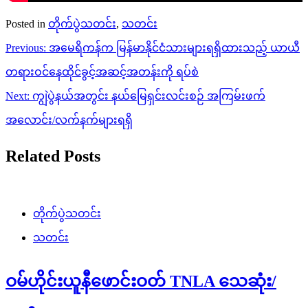
Posted in
တိုက်ပွဲသတင်း
,
သတင်း
Post
Previous:
အမေရိကန်က မြန်မာနိုင်ငံသားများရရှိထားသည့် ယာယီ
navigation
တရားဝင်နေထိုင်ခွင့်အဆင့်အတန်းကို ရပ်စဲ
Next:
ကျွဲပွဲနယ်အတွင်း နယ်မြေရှင်းလင်းစဉ် အကြမ်းဖက်
အလောင်း/လက်နက်များရရှိ
Related Posts
တိုက်ပွဲသတင်း
သတင်း
ဝမ်ဟိုင်းယူနီဖောင်းဝတ် TNLA သေဆုံး/