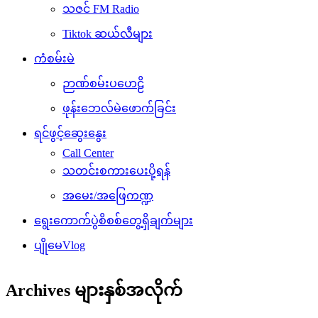
သဇင် FM Radio
Tiktok ဆယ်လီများ
ကံစမ်းမဲ
ဉာဏ်စမ်းပဟေဠိ
ဖုန်းဘေလ်မဲဖောက်ခြင်း
ရင်ဖွင့်ဆွေးနွေး
Call Center
သတင်းစကားပေးပို့ရန်
အမေး/အဖြေကဏ္ဍ
ရွေးကောက်ပွဲစိစစ်တွေ့ရှိချက်များ
ပျိုမေVlog
Archives များနှစ်အလိုက်