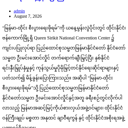
admin
August 7, 2026
“မြန်မာ-ထိုင်း စီးပွားရေးဖိုရမ်”ကို ယနေ့မွန်းလွဲပိုင်းတွင် ထိုင်းနိုင်ငံ၊
ဗန်ကောက်မြို့ရှိ Queen Sirikit National Convention Center ၌
ကျင်းပပြုလုပ်ရာ ပြည်ထောင်စုသမ္မတမြန်မာနိုင်ငံတော် နိုင်ငံတော်
သမ္မတ ဦးမင်းအောင်လှိုင် တက်ရောက်ချီးမြှင့်ပြီး နှစ်နိုင်ငံ
ရင်းနှီးမြှုပ်နှံမှုနှင့် ကုန်သွယ်မှုပိုမိုမြှင့်တင်နိုင်ရေးဆိုင်ရာများနှင့်
ပတ်သက်၍ မိန့်ခွန်းပြောကြားသည်။ အဆိုပါ “မြန်မာ-ထိုင်း
စီးပွားရေးဖိုရမ်”သို့ ပြည်ထောင်စုသမ္မတမြန်မာနိုင်ငံတော်
နိုင်ငံတော်သမ္မတ ဦးမင်းအောင်လှိုင်နှင့်အတူ ခရီးစဉ်တွင်လိုက်ပါ
လာသည့် မြန်မာအဆင့်မြင့်ကိုယ်စားလှယ်အဖွဲ့ဝင်များ၊ ထိုင်းနိုင်ငံ
ဝန်ကြီးချုပ် မစ္စတာ အနုထင် ချာဝီရကွန် နှင့် ထိုင်းနိုင်ငံအစိုးရအဖွဲ့
မှတာဝန်ရှိသူများ၊ …