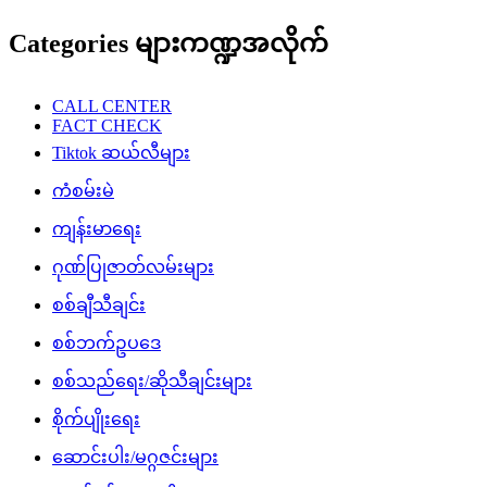
Categories များကဏ္ဍအလိုက်
CALL CENTER
FACT CHECK
Tiktok ဆယ်လီများ
ကံစမ်းမဲ
ကျန်းမာရေး
ဂုဏ်ပြုဇာတ်လမ်းများ
စစ်ချီသီချင်း
စစ်ဘက်ဥပဒေ
စစ်သည်ရေး/ဆိုသီချင်းများ
စိုက်ပျိုးရေး
ဆောင်းပါး/မဂ္ဂဇင်းများ