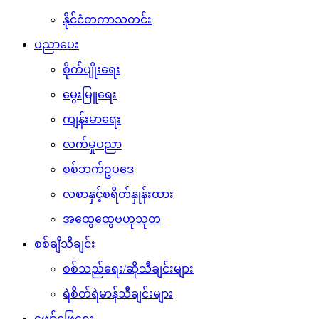
နိုင်ငံတကာသတင်း
ပညာပေး
စိုက်ပျိုးရေး
မွေးမြူရေး
ကျန်းမာရေး
လက်မှုပညာ
စစ်ဘက်ဥပဒေ
လစာနှင့်စရိတ်နှုန်းထား
အထွေထွေဗဟုသုတ
စစ်ချီသီချင်း
စစ်သည်ရေး/ဆိုသီချင်းများ
ရဲစိတ်ရဲမာန်သီချင်းများ
ဖျော်ဖြေရေး