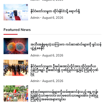
နိုင်ငံတော်သမ္မတ ထိုင်းနိုင်ငံသို့ ရောက်ရှိ
Admin
August 6, 2026
Featured News
အသီးအနှံမှရတဲ့သကြားက ကင်ဆာဆဲလ်များကို ရှင်သန်
ပျံ့နှံ့စေနိုင်
Admin
August 6, 2026
နိုင်ငံတော်သမ္မတ ဦးမင်းအောင်လှိုင်အား ထိုင်းဒုတိယ
ဝန်ကြီးချုပ် ဦးဆောင်၍ ဂုဏ်ပြုတပ်ဖွဲ့ဖြင့် ကြိုဆိုဂုဏ်
ပြု
Admin
August 6, 2026
စစ်ဆင်ရေးတာဝန်များကိုထမ်းဆောင်ခဲ့သည့် ရှေ့တန်း
ပြန်နိုင်ငံ့သားကောင်း တပ်မတော်သားများအား ဂုဏ်ပြု
ကြိုဆိုပွဲအခမ်းအနားကျင်းပ