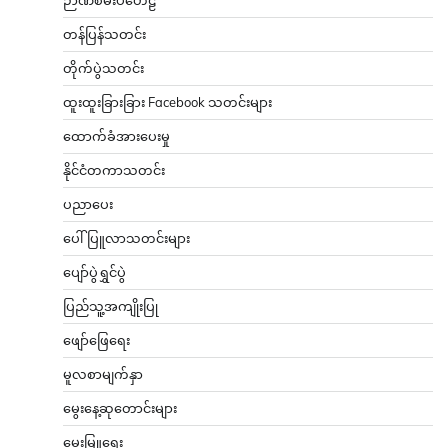
တန်ပြန်သတင်း
တိုက်ပွဲသတင်း
ထူးထူးခြားခြား Facebook သတင်းများ
ထောက်ခံအားပေးမှု
နိုင်ငံတကာသတင်း
ပညာပေး
ပေါ်ပြူလာသတင်းများ
ပျော်ပွဲရွှင်ပွဲ
ပြည်သူ့အကျိုးပြု
ဖျော်ဖြေရေး
မူလစာမျက်နှာ
မွေးနေ့ဆုတောင်းများ
မွေးမြူရေး