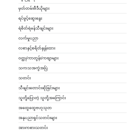
မှတ်တမ်းဗီဒီယိုများ
ရင်ဖွင့်ဆွေးနွေး
ရဲစိတ်ရဲမန်သီချင်းများ
လက်မှုပညာ
လစာနှင့်စရိတ်နှုန်းထား
ဝတ္ထု/ကာတွန်း/ကဗျာများ
သကသအကွဲအပြဲ
သတင်း
သီချင်းတောင်းဆိုခြင်းများ
သူတို့ပြောတဲ့ သူတို့အကြောင်း
အထွေထွေဗဟုသုတ
အနုပညာရှင်သတင်းများ
အားကစားသတင်း