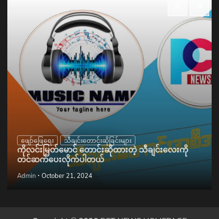
ဖျော်ဖြေရေး
သီချင်းတောင်းဆိုခြင်းများ
ကိုလင်းမြတ်မောင် တောင်းဆိုထားတဲ့ သီချင်းလေးကို
တင်ဆက်ပေးလိုက်ပါတယ်
Admin
October 21, 2024