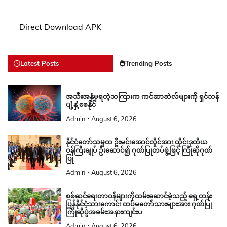
Direct Download APK
Latest Posts
Trending Posts
အသီးအနှံမှရတဲ့သကြားက ကင်ဆာဆဲလ်များကို ရှင်သန်
ပျံ့နှံ့စေနိုင်
Admin
August 6, 2026
နိုင်ငံတော်သမ္မတ ဦးမင်းအောင်လှိုင်အား ထိုင်းဒုတိယ
ဝန်ကြီးချုပ် ဦးဆောင်၍ ဂုဏ်ပြုတပ်ဖွဲ့ဖြင့် ကြိုဆိုဂုဏ်
ပြု
Admin
August 6, 2026
စစ်ဆင်ရေးတာဝန်များကိုထမ်းဆောင်ခဲ့သည့် ရှေ့တန်း
ပြန်နိုင်ငံ့သားကောင်း တပ်မတော်သားများအား ဂုဏ်ပြု
ကြိုဆိုပွဲအခမ်းအနားကျင်းပ
Admin
August 6, 2026