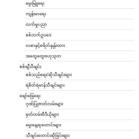
မွေးမြူရေး
ကျန်းမာရေး
လက်မှုပညာ
စစ်ဘက်ဥပဒေ
လစာနှင့်စရိတ်နှုန်းထား
အထွေထွေဗဟုသုတ
စစ်ချီသီချင်း
စစ်သည်ရေး/ဆိုသီချင်းများ
ရဲစိတ်ရဲမာန်သီချင်းများ
ဖျော်ဖြေရေး
ဂုဏ်ပြုဇာတ်လမ်းများ
မှတ်တမ်းဗီဒီယိုများ
မွေးနေ့ဆုတောင်းများ
သီချင်းတောင်းဆိုခြင်းများ