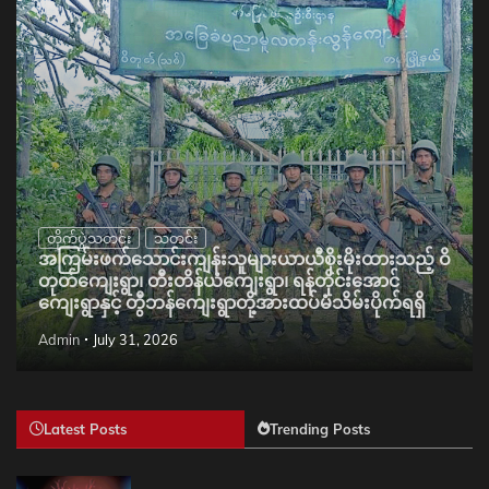
တိုက်ပွဲသတင်း
သတင်း
အကြမ်းဖက်သောင်းကျန်းသူများယာယီစိုးမိုးထားသည့် ဝိ
တုတ်ကျေးရွာ၊ တီးတိန်ယံကျေးရွာ၊ ရန်တိုင်းအောင်
ကျေးရွာနှင့် တွီဘန်ကျေးရွာတို့အားထပ်မံသိမ်းပိုက်ရရှိ
Admin
July 31, 2026
Latest Posts
Trending Posts