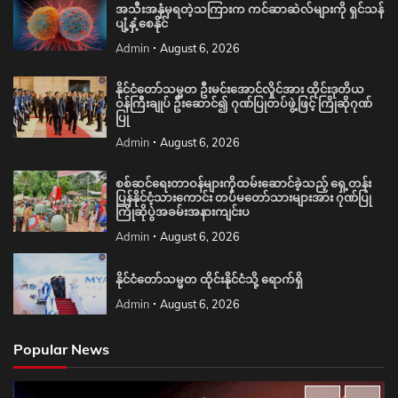
အသီးအနှံမှရတဲ့သကြားက ကင်ဆာဆဲလ်များကို ရှင်သန်
ပျံ့နှံ့စေနိုင်
Admin
August 6, 2026
နိုင်ငံတော်သမ္မတ ဦးမင်းအောင်လှိုင်အား ထိုင်းဒုတိယ
ဝန်ကြီးချုပ် ဦးဆောင်၍ ဂုဏ်ပြုတပ်ဖွဲ့ဖြင့် ကြိုဆိုဂုဏ်
ပြု
Admin
August 6, 2026
စစ်ဆင်ရေးတာဝန်များကိုထမ်းဆောင်ခဲ့သည့် ရှေ့တန်း
ပြန်နိုင်ငံ့သားကောင်း တပ်မတော်သားများအား ဂုဏ်ပြု
ကြိုဆိုပွဲအခမ်းအနားကျင်းပ
Admin
August 6, 2026
နိုင်ငံတော်သမ္မတ ထိုင်းနိုင်ငံသို့ ရောက်ရှိ
Admin
August 6, 2026
Popular News