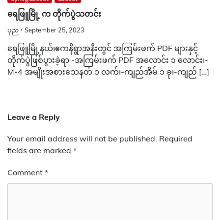
ရေဖြူမြို့ က တိုက်ပွဲသတင်း
ပုည
September 25, 2023
ရေဖြူမြို့နယ်၊ဧကနိရွာအနီးတွင် အကြမ်းဖက် PDF များနှင့်
တိုက်ပွဲဖြစ်ပွားခဲ့ရာ -အကြမ်းဖက် PDF အလောင်း ၁ လောင်း၊-
M-4 အမျိုးအစားသေနတ် ၁ လက်၊-ကျည်အိမ် ၁ ခု၊-ကျည် […]
Leave a Reply
Your email address will not be published.
Required
fields are marked
*
Comment
*