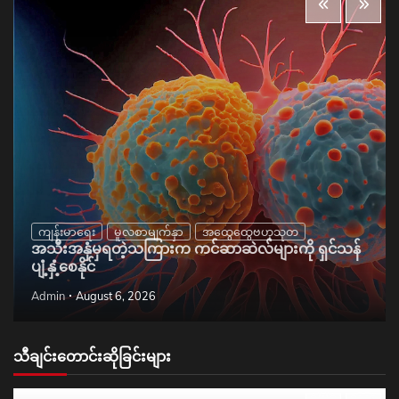
ကျန်းမာရေး
မူလစာမျက်နှာ
အထွေထွေဗဟုသုတ
အသီးအနှံမှရတဲ့သကြားက ကင်ဆာဆဲလ်များကို ရှင်သန်
ပျံ့နှံ့စေနိုင်
Admin
August 6, 2026
သီချင်းတောင်းဆိုခြင်းများ