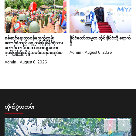
စစ်ဆင်ရေးတာဝန်များကိုထမ်း
နိုင်ငံတော်သမ္မတ ထိုင်းနိုင်ငံသို့ ရောက်
ဆောင်ခဲ့သည့် ရှေ့တန်းပြန်နိုင်ငံ့သား
ရှိ
ကောင်း တပ်မတော်သားများအား
Admin
August 6, 2026
ဂုဏ်ပြုကြိုဆိုပွဲအခမ်းအနားကျင်းပ
Admin
August 6, 2026
တိုက်ပွဲသတင်း