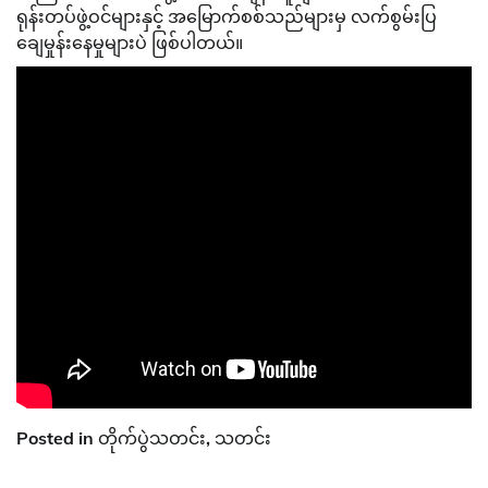
ရုန်းတပ်ဖွဲ့ဝင်များနှင့် အမြောက်စစ်သည်များမှ လက်စွမ်းပြ
ချေမှုန်းနေမှုများပဲ ဖြစ်ပါတယ်။
Posted in
တိုက်ပွဲသတင်း
,
သတင်း