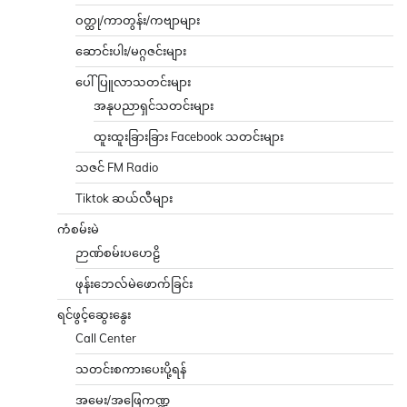
ဝတ္ထု/ကာတွန်း/ကဗျာများ
ဆောင်းပါး/မဂ္ဂဇင်းများ
ပေါ်ပြူလာသတင်းများ
အနုပညာရှင်သတင်းများ
ထူးထူးခြားခြား Facebook သတင်းများ
သဇင် FM Radio
Tiktok ဆယ်လီများ
ကံစမ်းမဲ
ဉာဏ်စမ်းပဟေဠိ
ဖုန်းဘေလ်မဲဖောက်ခြင်း
ရင်ဖွင့်ဆွေးနွေး
Call Center
သတင်းစကားပေးပို့ရန်
အမေး/အဖြေကဏ္ဍ