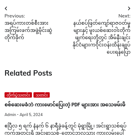
Post
Previous:
Next:
navigation
အရပ်ကားတစ်စီးအား
နယ်စပ်ဖြတ်ကျော်ရာဇဝတ်မှု
အကြမ်းဖက်အဖွဲ့မိုင်းဆွဲ
များနှင့် မူးယစ်ဆေးဝါးတိုက်
တိုက်ခိုက်
ဖျက်ရေးတို့တွင် အိမ်နီးချင်း
နိုင်ငံများကဝိုင်းဝန်းထိန်းချုပ်
ပေးရန်ပြော
Related Posts
တိုက်ပွဲသတင်း
သတင်း
စစ်ဆေးမခံဘဲ ကားမောင်ပြေးတဲ့ PDF များအား အသေဖမ်းမိ
Admin
April 5, 2024
ဧပြီလ ၅ ရက် နံနက် ၆ နာရီခွဲခန့်တွင် မုံရွာမြို့၊ အင်းရွာသစ်ရပ်
ကွက်အတွင်းရှိ အင်းရွာသစ်-တောင်ဘလူသွား ကားလမ်းပေါ်