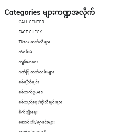
Categories များကဏ္ဍအလိုက်
CALL CENTER
FACT CHECK
Tiktok ဆယ်လီများ
ကံစမ်းမဲ
ကျန်းမာရေး
ဂုဏ်ပြုဇာတ်လမ်းများ
စစ်ချီသီချင်း
စစ်ဘက်ဥပဒေ
စစ်သည်ရေး/ဆိုသီချင်းများ
စိုက်ပျိုးရေး
ဆောင်းပါး/မဂ္ဂဇင်းများ
ဉာဏ်စမ်းပဟေဠိ