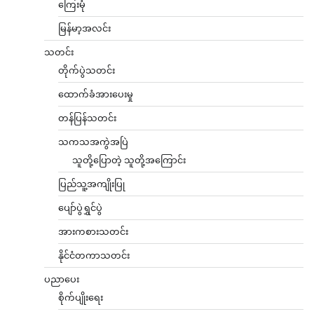
ကြေးမုံ
မြန်မာ့အလင်း
သတင်း
တိုက်ပွဲသတင်း
ထောက်ခံအားပေးမှု
တန်ပြန်သတင်း
သကသအကွဲအပြဲ
သူတို့ပြောတဲ့ သူတို့အကြောင်း
ပြည်သူ့အကျိုးပြု
ပျော်ပွဲရွှင်ပွဲ
အားကစားသတင်း
နိုင်ငံတကာသတင်း
ပညာပေး
စိုက်ပျိုးရေး