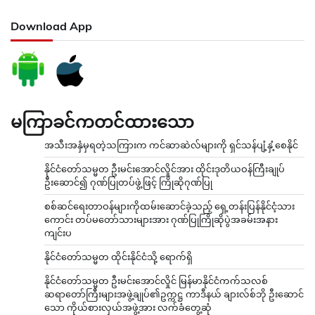
Download App
မကြာခင်ကတင်ထားသော
အသီးအနှံမှရတဲ့သကြားက ကင်ဆာဆဲလ်များကို ရှင်သန်ပျံ့နှံ့စေနိုင်
နိုင်ငံတော်သမ္မတ ဦးမင်းအောင်လှိုင်အား ထိုင်းဒုတိယဝန်ကြီးချုပ်
ဦးဆောင်၍ ဂုဏ်ပြုတပ်ဖွဲ့ဖြင့် ကြိုဆိုဂုဏ်ပြု
စစ်ဆင်ရေးတာဝန်များကိုထမ်းဆောင်ခဲ့သည့် ရှေ့တန်းပြန်နိုင်ငံ့သား
ကောင်း တပ်မတော်သားများအား ဂုဏ်ပြုကြိုဆိုပွဲအခမ်းအနား
ကျင်းပ
နိုင်ငံတော်သမ္မတ ထိုင်းနိုင်ငံသို့ ရောက်ရှိ
နိုင်ငံတော်သမ္မတ ဦးမင်းအောင်လှိုင် မြန်မာနိုင်ငံကက်သလစ်
ဆရာတော်ကြီးများအဖွဲ့ချုပ်၏ဥက္ကဋ္ဌ ကာဒီနယ် ချားလ်စ်ဘို ဦးဆောင်
သော ကိုယ်စားလှယ်အဖွဲ့အား လက်ခံတွေ့ဆုံ