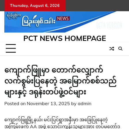
Skip
Thursday, August 6, 2026
to
content
PCT NEWS HOMEPAGE
ကျောက်ဖြူမှာ တောက်လျှောက်
လက်စွမ်းပြနေတဲ့ အမြောက်စစ်သည်
များနှင့် ဒရုန်းတပ်ဖွဲ့ဝင်များ
Posted on
November 13, 2025
by
admin
ကျောက်ဖြူမြို့နယ်၊ မင်းပြင်ရွာအနီးမှာ အခြေပြုနေတဲ့
အကြမ်းဖက် AA အဖွဲ့ သောင်းကျန်းသူများအား တပ်မတော်ဒ