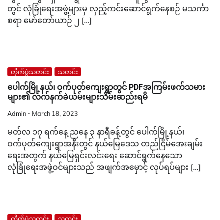
တွင် လုံခြုံရေးအဖွဲ့များမှ လှည့်ကင်းဆောင်ရွက်နေစဉ် မသင်္ကာ
စရာ မော်တော်ယာဉ် ၂ […]
တိုက်ပွဲသတင်း
သတင်း
ပေါက်မြို့နယ်၊ ဝက်ပုတ်ကျေးရွာတွင် PDFအကြမ်းဖက်သမား
များ၏ လက်နက်ခဲယမ်းများသိမ်းဆည်းရမိ
Admin
March 18, 2023
မတ်လ ၁၇ ရက်နေ့ ညနေ ၃ နာရီခန့်တွင် ပေါက်မြို့နယ်၊
ဝက်ပုတ်ကျေးရွာအနီးတွင် နယ်မြေဒေသ တည်ငြိမ်အေးချမ်း
ရေးအတွက် နယ်မြေရှင်းလင်းရေး ဆောင်ရွက်နေသော
လုံခြုံရေးအဖွဲ့ဝင်များသည် အဖျက်အမှောင့် လုပ်ရပ်များ […]
တိုက်ပွဲသတင်း
သတင်း