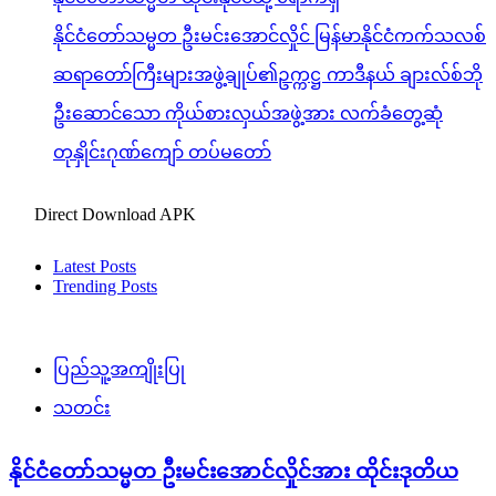
နိုင်ငံတော်သမ္မတ ဦးမင်းအောင်လှိုင် မြန်မာနိုင်ငံကက်သလစ်
ဆရာတော်ကြီးများအဖွဲ့ချုပ်၏ဥက္ကဋ္ဌ ကာဒီနယ် ချားလ်စ်ဘို
ဦးဆောင်သော ကိုယ်စားလှယ်အဖွဲ့အား လက်ခံတွေ့ဆုံ
တုနှိုင်းဂုဏ်ကျော် တပ်မတော်
Direct Download APK
Latest Posts
Trending Posts
ပြည်သူ့အကျိုးပြု
သတင်း
နိုင်ငံတော်သမ္မတ ဦးမင်းအောင်လှိုင်အား ထိုင်းဒုတိယ