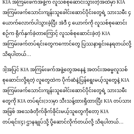
KIA အကြမ်းဖက်အဖွဲ့က လူသစ်စုဆောင်းသွားတဲ့အထဲမှာ KIA
အကြမ်းဖက်သောင်းကျန်းသူခေါင်းဆောင်ပိုင်းတွေရဲ့ သားသမီး ၄
ယောက်လောက်ပါသွားခဲ့ပြီး အဲဒီ ၄ ယောက်ကို လူသစ်စုဆောင်း
စဉ်က ရိုက်နှက်ခဲ့တာကြောင့် လူသစ်စုဆောင်းခဲ့တဲ့ KIA
အကြမ်းဖက်တပ်ရင်းတွေကကောင်တွေ ပြဿနာရှင်းနေရတယ်လို့
သိရပါတယ်…
ဒါ့အပြင် KIA အကြမ်းဖက်အဖွဲ့တွေအနေနဲ့ အတင်းအဓမ္မလူသစ်
စုဆောင်းလို့ရတဲ့ လူတွေထဲက ပိုက်ဆံနဲ့ပြန်ရွေးမယ့်သူတွေနဲ့ KIA
အကြမ်းဖက်သောင်းကျန်းသူခေါင်းဆောင်ပိုင်းတွေရဲ့ သားသမီး
တွေကို KIA တပ်ရင်း(၁၁)မှာ သီးသန့်ထားရှိထားပြီး KIA တပ်သား
အဖြစ် အသေခံတိုက်ခိုက်ခိုင်းမယ့်သူတွေကိုတော့ KIA
တပ်ရင်း(၄) ဌာနချုပ်သို့ ပို့ဆောင်လိုက်တယ်လို့ သိရပါတယ်…