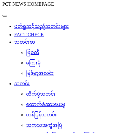
PCT NEWS HOMEPAGE
ဖတ်ရှုသင့်သည့်သတင်းများ
FACT CHECK
သတင်းစာ
မြဝတီ
ကြေးမုံ
မြန်မာ့အလင်း
သတင်း
တိုက်ပွဲသတင်း
ထောက်ခံအားပေးမှု
တန်ပြန်သတင်း
သကသအကွဲအပြဲ