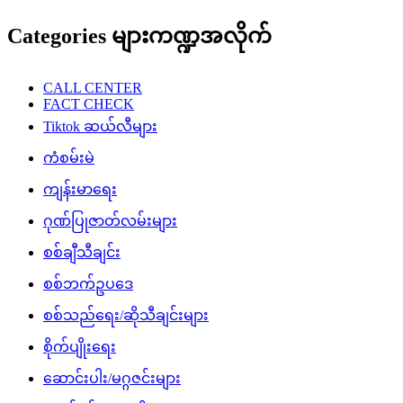
Categories များကဏ္ဍအလိုက်
CALL CENTER
FACT CHECK
Tiktok ဆယ်လီများ
ကံစမ်းမဲ
ကျန်းမာရေး
ဂုဏ်ပြုဇာတ်လမ်းများ
စစ်ချီသီချင်း
စစ်ဘက်ဥပဒေ
စစ်သည်ရေး/ဆိုသီချင်းများ
စိုက်ပျိုးရေး
ဆောင်းပါး/မဂ္ဂဇင်းများ