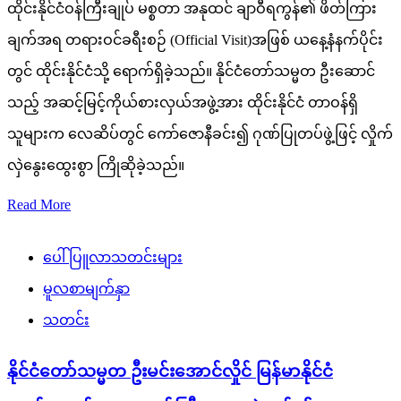
ထိုင်းနိုင်ငံဝန်ကြီးချုပ် မစ္စတာ အနုထင် ချာဝီရကွန်၏ ဖိတ်ကြား
ချက်အရ တရားဝင်ခရီးစဉ် (Official Visit)အဖြစ် ယနေ့နံနက်ပိုင်း
တွင် ထိုင်းနိုင်ငံသို့ ရောက်ရှိခဲ့သည်။ နိုင်ငံတော်သမ္မတ ဦးဆောင်
သည့် အဆင့်မြင့်ကိုယ်စားလှယ်အဖွဲ့အား ထိုင်းနိုင်ငံ တာဝန်ရှိ
သူများက လေဆိပ်တွင် ကော်ဇောနီခင်း၍ ဂုဏ်ပြုတပ်ဖွဲ့ဖြင့် လှိုက်
လှဲနွေးထွေးစွာ ကြိုဆိုခဲ့သည်။
Read More
ပေါ်ပြူလာသတင်းများ
မူလစာမျက်နှာ
သတင်း
နိုင်ငံတော်သမ္မတ ဦးမင်းအောင်လှိုင် မြန်မာနိုင်ငံ