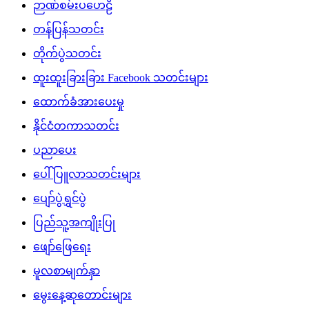
ဉာဏ်စမ်းပဟေဠိ
တန်ပြန်သတင်း
တိုက်ပွဲသတင်း
ထူးထူးခြားခြား Facebook သတင်းများ
ထောက်ခံအားပေးမှု
နိုင်ငံတကာသတင်း
ပညာပေး
ပေါ်ပြူလာသတင်းများ
ပျော်ပွဲရွှင်ပွဲ
ပြည်သူ့အကျိုးပြု
ဖျော်ဖြေရေး
မူလစာမျက်နှာ
မွေးနေ့ဆုတောင်းများ