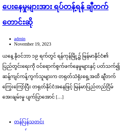
ပေးနေမှုများအား ရပ်တန့်ရန် ချီတက်
တောင်းဆို
admin
November 19, 2023
ယနေ့ နိုဝင်ဘာ ၁၉ ရက်တွင် ရန်ကုန်မြို့၌ မြန်မာနိုင်ငံ၏
ပြည်တွင်းရေးကို ဝင်ရောက်စွက်ဖက်နေမှုများနှင့် ပတ်သက်၍
ဆန့်ကျင်ကန့်ကွက်သူများက တရုတ်သံရုံးရှေ့အထိ ချီတက်
ကြွေးကြော်ပြီး တရုတ်နိုင်ငံအနေဖြင့် မြန်မာပြည်တည်ငြိမ်
အေးချမ်းမှု ပျက်ပြာအောင် […]
တန်ပြန်သတင်း