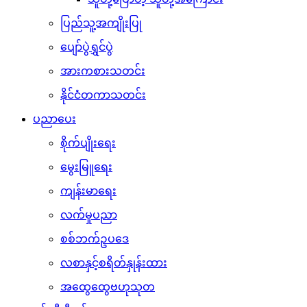
ပြည်သူ့အကျိုးပြု
ပျော်ပွဲရွှင်ပွဲ
အားကစားသတင်း
နိုင်ငံတကာသတင်း
ပညာပေး
စိုက်ပျိုးရေး
မွေးမြူရေး
ကျန်းမာရေး
လက်မှုပညာ
စစ်ဘက်ဥပဒေ
လစာနှင့်စရိတ်နှုန်းထား
အထွေထွေဗဟုသုတ