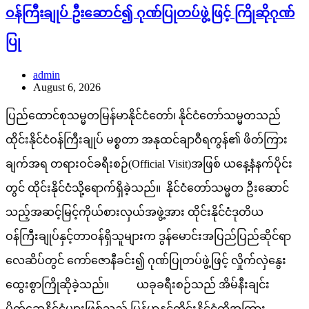
ဝန်ကြီးချုပ် ဦးဆောင်၍ ဂုဏ်ပြုတပ်ဖွဲ့ဖြင့် ကြိုဆိုဂုဏ်
ပြု
admin
August 6, 2026
ပြည်ထောင်စုသမ္မတမြန်မာနိုင်ငံတော်၊ နိုင်ငံတော်သမ္မတသည်
ထိုင်းနိုင်ငံဝန်ကြီးချုပ် မစ္စတာ အနုထင်ချာဝီရကွန်၏ ဖိတ်ကြား
ချက်အရ တရားဝင်ခရီးစဉ်(Official Visit)အဖြစ် ယနေ့နံနက်ပိုင်း
တွင် ထိုင်းနိုင်ငံသို့ရောက်ရှိခဲ့သည်။ နိုင်ငံတော်သမ္မတ ဦးဆောင်
သည့်အဆင့်မြင့်ကိုယ်စားလှယ်အဖွဲ့အား ထိုင်းနိုင်ငံဒုတိယ
ဝန်ကြီးချုပ်နှင့်တာဝန်ရှိသူများက ဒွန်မောင်းအပြည်ပြည်ဆိုင်ရာ
လေဆိပ်တွင် ကော်ဇောနီခင်း၍ ဂုဏ်ပြုတပ်ဖွဲ့ဖြင့် လှိုက်လှဲနွေး
ထွေးစွာကြိုဆိုခဲ့သည်။ ယခုခရီးစဉ်သည် အိမ်နီးချင်း
မိတ်ဆွေနိုင်ငံများဖြစ်သည့် မြန်မာနှင့်ထိုင်းနိုင်ငံတို့အကြား