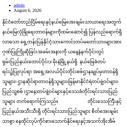
admin
August 6, 2026
နိုင်ငံတော်တည်ငြိမ်ရေးနှင့်နယ်မြေအေးချမ်းသာယာရေးအတွက်
နယ်မြေလုံခြုံရေးတာဝန်များကိုထမ်းဆောင်၍ ပြန်လည်ရောက်ရှိ
လာသော ရှေ့တန်းပြန်နိုင်ငံ့သားကောင်းတပ်မတော်သားများအား
ဂုဏ်ပြုကြိုဆိုခြင်းအခမ်းအနားကို ယနေ့နံနက်ပိုင်းတွင်
ရှမ်းပြည်နယ်(တောင်ပိုင်း)၊ မိုးနဲမြို့နယ်ရှိ နယ်မြေခံတပ်
ရင်း၌ပြုလုပ်ရာ အရှေ့အလယ်ပိုင်းတိုင်းစစ်ဌာနချုပ်မှတာဝန်ရှိ
သူများ၊ ဌာနဆိုင်ရာတာဝန်ရှိသူများ၊မြန်မာနိုင်ငံရဲတပ်ဖွဲ့ဝင်များ၊
ပြည်သူ့စစ် (ဌာနေ)တပ်ဖွဲ့ဝင်များနှင့်ဒေသခံတိုင်းရင်းသားပြည်
သူများ တက်ရောက်ကြသည်။ တိုင်းဒေသကြီးနှင့်
ပြည်နယ်အသီးသီးရှိ တိုင်းရင်းသားပြည်သူများ စိတ်အေးချမ်း
သာစွာ နေထိုင်လုပ်ကိုင်စားသောက်နိုင်ရေးနှင့်အသက်အိုးအိမ်