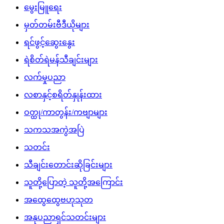
မွေးမြူရေး
မှတ်တမ်းဗီဒီယိုများ
ရင်ဖွင့်ဆွေးနွေး
ရဲစိတ်ရဲမန်သီချင်းများ
လက်မှုပညာ
လစာနှင့်စရိတ်နှုန်းထား
ဝတ္ထု/ကာတွန်း/ကဗျာများ
သကသအကွဲအပြဲ
သတင်း
သီချင်းတောင်းဆိုခြင်းများ
သူတို့ပြောတဲ့ သူတို့အကြောင်း
အထွေထွေဗဟုသုတ
အနုပညာရှင်သတင်းများ