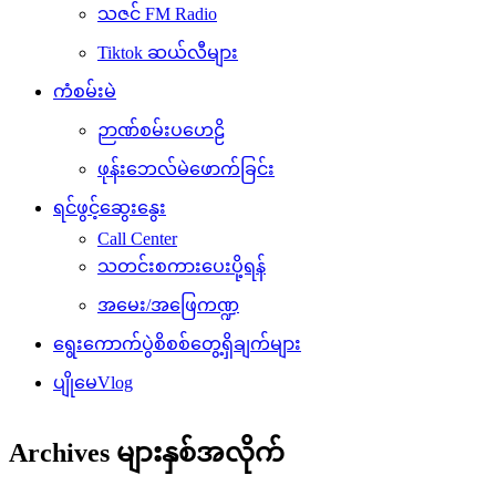
သဇင် FM Radio
Tiktok ဆယ်လီများ
ကံစမ်းမဲ
ဉာဏ်စမ်းပဟေဠိ
ဖုန်းဘေလ်မဲဖောက်ခြင်း
ရင်ဖွင့်ဆွေးနွေး
Call Center
သတင်းစကားပေးပို့ရန်
အမေး/အဖြေကဏ္ဍ
ရွေးကောက်ပွဲစိစစ်တွေ့ရှိချက်များ
ပျိုမေVlog
Archives များနှစ်အလိုက်