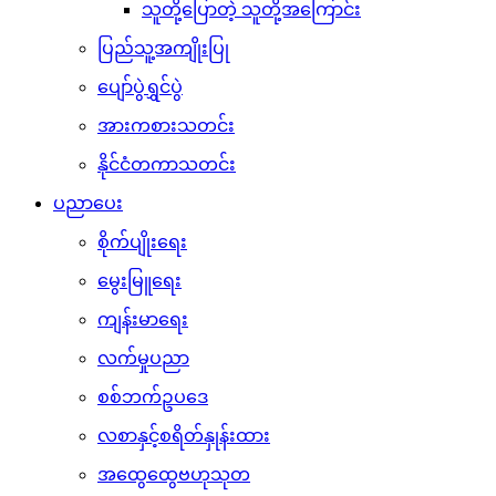
သူတို့ပြောတဲ့ သူတို့အကြောင်း
ပြည်သူ့အကျိုးပြု
ပျော်ပွဲရွှင်ပွဲ
အားကစားသတင်း
နိုင်ငံတကာသတင်း
ပညာပေး
စိုက်ပျိုးရေး
မွေးမြူရေး
ကျန်းမာရေး
လက်မှုပညာ
စစ်ဘက်ဥပဒေ
လစာနှင့်စရိတ်နှုန်းထား
အထွေထွေဗဟုသုတ