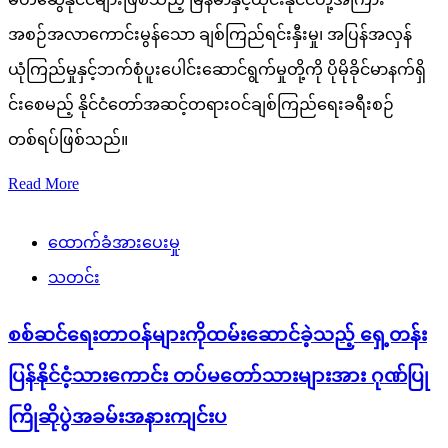
အစဉ်အလာကောင်းမွန်သော ချစ်ကြည်ရင်းနှီးမှု၊ အပြန်အလှန်
ယုံကြည်မှုနှင့်ဘက်စုံပူးပေါင်းဆောင်ရွက်မှုတို့ကို ပိုမိုခိုင်မာနက်ရှိ
င်းစေမည့် နိုင်ငံတော်အဆင့်တရားဝင်ချစ်ကြည်ရေးခရီးစဉ်
တစ်ရပ်ဖြစ်သည်။
Read More
ထောက်ခံအားပေးမှု
သတင်း
စစ်ဆင်ရေးတာဝန်များကိုထမ်းဆောင်ခဲ့သည့် ရှေ့တန်း
ပြန်နိုင်ငံ့သားကောင်း တပ်မတော်သားများအား ဂုဏ်ပြု
ကြိုဆိုပွဲအခမ်းအနားကျင်းပ