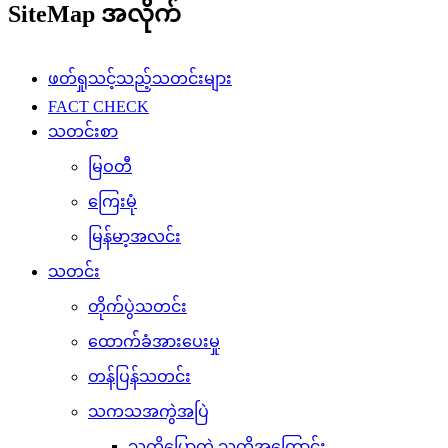
SiteMap အလိုက်
ဖတ်ရှုသင့်သည့်သတင်းများ
FACT CHECK
သတင်းစာ
မြဝတီ
ကြေးမုံ
မြန်မာ့အလင်း
သတင်း
တိုက်ပွဲသတင်း
ထောက်ခံအားပေးမှု
တန်ပြန်သတင်း
သကသအကွဲအပြဲ
သူတို့ပြောတဲ့ သူတို့အကြောင်း