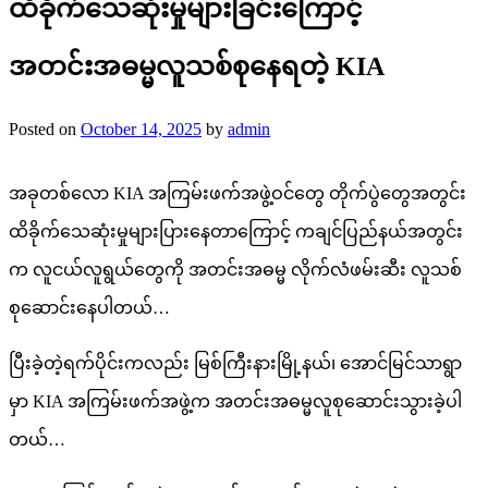
ထိခိုက်သေဆုံးမှုများခြင်းကြောင့်
အတင်းအဓမ္မလူသစ်စုနေရတဲ့ KIA
Posted on
October 14, 2025
by
admin
အခုတစ်လော KIA အကြမ်းဖက်အဖွဲ့ဝင်တွေ တိုက်ပွဲတွေအတွင်း
ထိခိုက်သေဆုံးမှုများပြားနေတာကြောင့် ကချင်ပြည်နယ်အတွင်း
က လူငယ်လူရွယ်တွေကို အတင်းအဓမ္မ လိုက်လံဖမ်းဆီး လူသစ်
စုဆောင်းနေပါတယ်…
ပြီးခဲ့တဲ့ရက်ပိုင်းကလည်း မြစ်ကြီးနားမြို့နယ်၊ အောင်မြင်သာရွာ
မှာ KIA အကြမ်းဖက်အဖွဲ့က အတင်းအဓမ္မလူစုဆောင်းသွားခဲ့ပါ
တယ်…