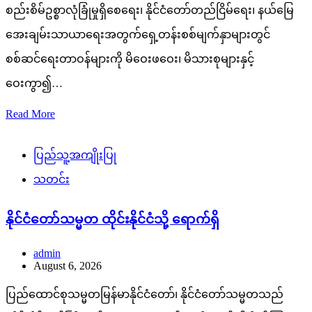
စည်းစိမ်ဥစ္စာလုံခြုံမှုရှိစေရေး၊ နိုင်ငံတော်တည်ငြိမ်ရေး၊ နယ်မြေ
အေးချမ်းသာယာရေးအတွက်ရှေ့တန်းစစ်မျက်နှာများတွင်
စစ်ဆင်ရေးတာဝန်များကို မိဝေးဖဝေး၊ မိသားစုများနှင့်
ဝေးကွာ၍…
Read More
ပြည်သူ့အကျိုးပြု
သတင်း
နိုင်ငံတော်သမ္မတ ထိုင်းနိုင်ငံသို့ ရောက်ရှိ
admin
August 6, 2026
ပြည်ထောင်စုသမ္မတမြန်မာနိုင်ငံတော်၊ နိုင်ငံတော်သမ္မတသည်