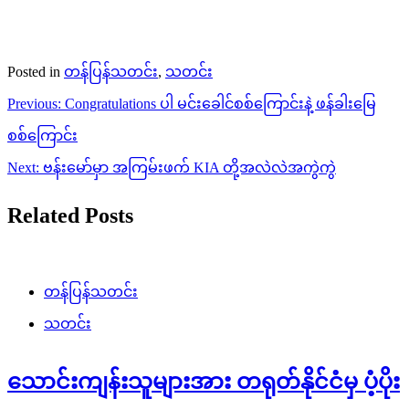
Posted in
တန်ပြန်သတင်း
,
သတင်း
Post
Previous:
Congratulations ပါ မင်းခေါင်စစ်ကြောင်းနဲ့ ဖန်ခါးမြေ
navigation
စစ်ကြောင်း
Next:
ဗန်းမော်မှာ အကြမ်းဖက် KIA တို့အလဲလဲအကွဲကွဲ
Related Posts
တန်ပြန်သတင်း
သတင်း
သောင်းကျန်းသူများအား တရုတ်နိုင်ငံမှ ပံ့ပိုး