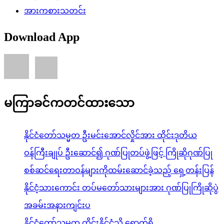
အားကစားသတင်း
Download App
မကြာခင်ကတင်ထားသော
နိုင်ငံတော်သမ္မတ ဦးမင်းအောင်လှိုင်အား ထိုင်းဒုတိယ
ဝန်ကြီးချုပ် ဦးဆောင်၍ ဂုဏ်ပြုတပ်ဖွဲ့ဖြင့် ကြိုဆိုဂုဏ်ပြု
စစ်ဆင်ရေးတာဝန်များကိုထမ်းဆောင်ခဲ့သည့် ရှေ့တန်းပြန်
နိုင်ငံ့သားကောင်း တပ်မတော်သားများအား ဂုဏ်ပြုကြိုဆိုပွဲ
အခမ်းအနားကျင်းပ
နိုင်ငံတော်သမ္မတ ထိုင်းနိုင်ငံသို့ ရောက်ရှိ