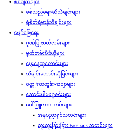
စစ်ချီသီချင်း
စစ်သည်ရေး/ဆိုသီချင်းများ
ရဲစိတ်ရဲမာန်သီချင်းများ
ဖျော်ဖြေရေး
ဂုဏ်ပြုဇာတ်လမ်းများ
မှတ်တမ်းဗီဒီယိုများ
မွေးနေ့ဆုတောင်းများ
သီချင်းတောင်းဆိုခြင်းများ
ဝတ္ထု/ကာတွန်း/ကဗျာများ
ဆောင်းပါး/မဂ္ဂဇင်းများ
ပေါ်ပြူလာသတင်းများ
အနုပညာရှင်သတင်းများ
ထူးထူးခြားခြား Facebook သတင်းများ