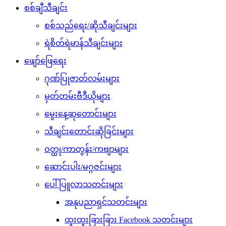
စစ်ချီသီချင်း
စစ်သည်ရေး/ဆိုသီချင်းများ
ရဲစိတ်ရဲမာန်သီချင်းများ
ဖျော်ဖြေရေး
ဂုဏ်ပြုဇာတ်လမ်းများ
မှတ်တမ်းဗီဒီယိုများ
မွေးနေ့ဆုတောင်းများ
သီချင်းတောင်းဆိုခြင်းများ
ဝတ္ထု/ကာတွန်း/ကဗျာများ
ဆောင်းပါး/မဂ္ဂဇင်းများ
ပေါ်ပြူလာသတင်းများ
အနုပညာရှင်သတင်းများ
ထူးထူးခြားခြား Facebook သတင်းများ