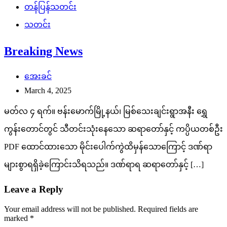
တန်ပြန်သတင်း
သတင်း
Breaking News
အေးခင်
March 4, 2025
မတ်လ ၄ ရက်။ ဗန်းမောက်မြို့နယ်၊ မြစ်သေးချင်းရွာအနီး ရွှေ
ကွန်းတောင်တွင် သီတင်းသုံးနေသော ဆရာတော်နှင့် ကပ္ပိယတစ်ဦး
PDF ထောင်ထားသော မိုင်းပေါက်ကွဲထိမှန်သောကြောင့် ဒဏ်ရာ
များစွာရရှိခဲ့ကြောင်းသိရသည်။ ဒဏ်ရာရ ဆရာတော်နှင့် […]
Leave a Reply
Your email address will not be published.
Required fields are
marked
*