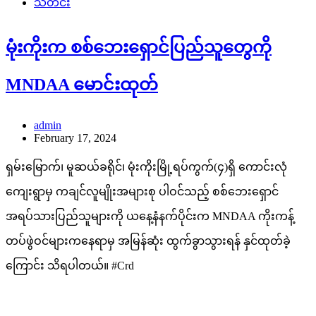
သတင်း
မုံးကိုးက စစ်ဘေးရှောင်ပြည်သူတွေကို
MNDAA မောင်းထုတ်
admin
February 17, 2024
ရှမ်းမြောက်၊ မူဆယ်ခရိုင်၊ မုံးကိုးမြို့ရပ်ကွက်(၄)ရှိ ကောင်းလုံ
ကျေးရွာမှ ကချင်လူမျိုးအများစု ပါဝင်သည့် စစ်ဘေးရှောင်
အရပ်သားပြည်သူများကို ယနေ့နံနက်ပိုင်းက MNDAA ကိုးကန့်
တပ်ဖွဲဝင်များကနေရာမှ အမြန်ဆုံး ထွက်ခွာသွားရန် နှင်ထုတ်ခဲ့
ကြောင်း သိရပါတယ်။ #Crd