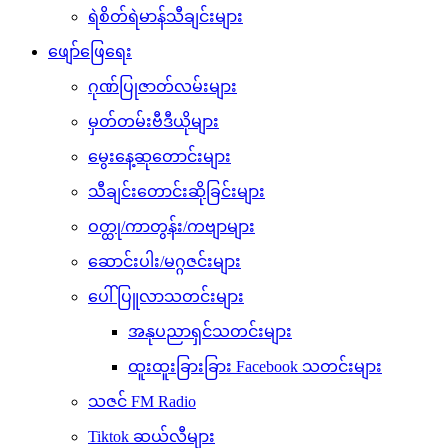
ရဲစိတ်ရဲမာန်သီချင်းများ
ဖျော်ဖြေရေး
ဂုဏ်ပြုဇာတ်လမ်းများ
မှတ်တမ်းဗီဒီယိုများ
မွေးနေ့ဆုတောင်းများ
သီချင်းတောင်းဆိုခြင်းများ
ဝတ္ထု/ကာတွန်း/ကဗျာများ
ဆောင်းပါး/မဂ္ဂဇင်းများ
ပေါ်ပြူလာသတင်းများ
အနုပညာရှင်သတင်းများ
ထူးထူးခြားခြား Facebook သတင်းများ
သဇင် FM Radio
Tiktok ဆယ်လီများ