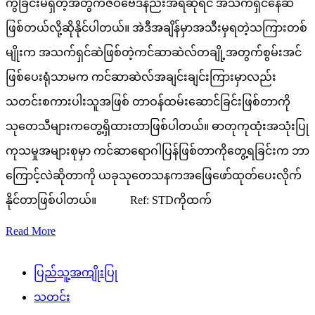
ကွဲခြင်းမရှိတဲ့အတွက်ဇီဝဗေဒနည်းအရဆိုရင် အသက်ရှင်နေဆဲ
ဖြစ်တယ်လို့ဆိုနိုင်ပါတယ်။ အဲဒီအချိန်မှာအသီးမှရတဲ့သကြားတစ်
မျိုးက အသက်ရှင်ဆဲဖြစ်တဲ့ကင်ဆာဆဲလ်တချို့အတွက်စွမ်းအင်
ဖြစ်ပေးရုံသာမက ကင်ဆာဆဲလ်အချင်းချင်းကြားမှာလည်း
သတင်းစကားပါးသူအဖြစ် တာဝန်ထမ်းဆောင်ခြင်းဖြစ်တာကို
သုတေသီများကတွေ့ရှိထားတာဖြစ်ပါတယ်။ ဓာတုကုထုံးအသုံးပြု
ကုသမှုအများစုမှာ ကင်ဆာရောဂါပြန်ဖြစ်တာကိုတွေ့ရခြင်းက ဘာ
ကြောင့်လဲဆိုတာကို ယခုသုတေသနကအဖြေဖော်ထုတ်ပေးလိုက်
နိုင်တာဖြစ်ပါတယ်။ Ref: STDကိုထက်
Read More
ပြည်သူ့အကျိုးပြု
သတင်း