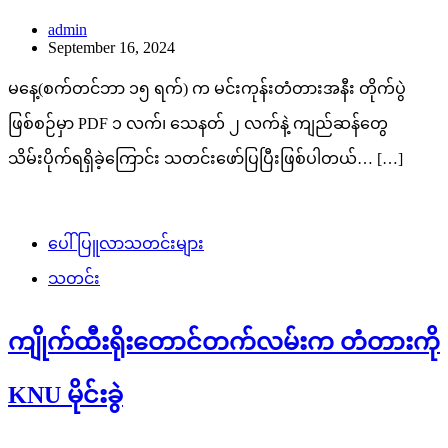
admin
September 16, 2024
မနေ့(စက်တင်ဘာ ၁၅ ရက်) က မင်းကုန်းတံတားအနီး တိုက်ပွဲ
ဖြစ်စဉ်မှာ PDF ၁ လက်၊ သေနတ် ၂ လက်နဲ့ ကျည်ဆန်တွေ
သိမ်းပိုက်ရရှိခဲ့ကြောင်း သတင်းဖော်ပြပြီးဖြစ်ပါတယ်… […]
ပေါ်ပြူလာသတင်းများ
သတင်း
ကျိုက်ထီးရိုးတောင်တက်လမ်းက တံတားကို
KNU မိုင်းခွဲ