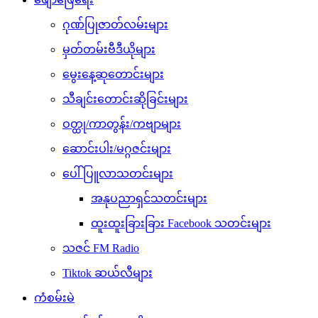
ဂုဏ်ပြုဇာတ်လမ်းများ
မှတ်တမ်းဗီဒီယိုများ
မွေးနေ့ဆုတောင်းများ
သီချင်းတောင်းဆိုခြင်းများ
ဝတ္ထု/ကာတွန်း/ကဗျာများ
ဆောင်းပါး/မဂ္ဂဇင်းများ
ပေါ်ပြူလာသတင်းများ
အနုပညာရှင်သတင်းများ
ထူးထူးခြားခြား Facebook သတင်းများ
သဇင် FM Radio
Tiktok ဆယ်လီများ
ကံစမ်းမဲ