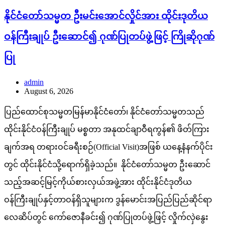
နိုင်ငံတော်သမ္မတ ဦးမင်းအောင်လှိုင်အား ထိုင်းဒုတိယ
ဝန်ကြီးချုပ် ဦးဆောင်၍ ဂုဏ်ပြုတပ်ဖွဲ့ဖြင့် ကြိုဆိုဂုဏ်
ပြု
admin
August 6, 2026
ပြည်ထောင်စုသမ္မတမြန်မာနိုင်ငံတော်၊ နိုင်ငံတော်သမ္မတသည်
ထိုင်းနိုင်ငံဝန်ကြီးချုပ် မစ္စတာ အနုထင်ချာဝီရကွန်၏ ဖိတ်ကြား
ချက်အရ တရားဝင်ခရီးစဉ်(Official Visit)အဖြစ် ယနေ့နံနက်ပိုင်း
တွင် ထိုင်းနိုင်ငံသို့ရောက်ရှိခဲ့သည်။ နိုင်ငံတော်သမ္မတ ဦးဆောင်
သည့်အဆင့်မြင့်ကိုယ်စားလှယ်အဖွဲ့အား ထိုင်းနိုင်ငံဒုတိယ
ဝန်ကြီးချုပ်နှင့်တာဝန်ရှိသူများက ဒွန်မောင်းအပြည်ပြည်ဆိုင်ရာ
လေဆိပ်တွင် ကော်ဇောနီခင်း၍ ဂုဏ်ပြုတပ်ဖွဲ့ဖြင့် လှိုက်လှဲနွေး