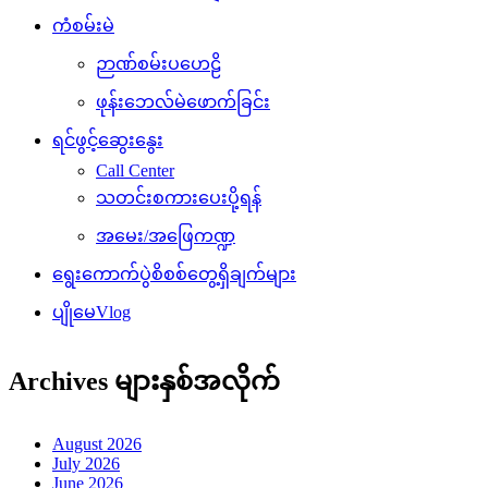
ကံစမ်းမဲ
ဉာဏ်စမ်းပဟေဠိ
ဖုန်းဘေလ်မဲဖောက်ခြင်း
ရင်ဖွင့်ဆွေးနွေး
Call Center
သတင်းစကားပေးပို့ရန်
အမေး/အဖြေကဏ္ဍ
ရွေးကောက်ပွဲစိစစ်တွေ့ရှိချက်များ
ပျိုမေVlog
Archives များနှစ်အလိုက်
August 2026
July 2026
June 2026