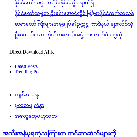
နိုင်ငံတော်သမ္မတ ထိုင်းနိုင်ငံသို့ ရောက်ရှိ
နိုင်ငံတော်သမ္မတ ဦးမင်းအောင်လှိုင် မြန်မာနိုင်ငံကက်သလစ်
ဆရာတော်ကြီးများအဖွဲ့ချုပ်၏ဥက္ကဋ္ဌ ကာဒီနယ် ချားလ်စ်ဘို
ဦးဆောင်သော ကိုယ်စားလှယ်အဖွဲ့အား လက်ခံတွေ့ဆုံ
Direct Download APK
Latest Posts
Trending Posts
ကျန်းမာရေး
မူလစာမျက်နှာ
အထွေထွေဗဟုသုတ
အသီးအနှံမှရတဲ့သကြားက ကင်ဆာဆဲလ်များကို