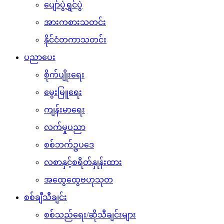
ပျော်ပွဲရွှင်ပွဲ
အားကစားသတင်း
နိုင်ငံတကာသတင်း
ပညာပေး
စိုက်ပျိုးရေး
မွေးမြူရေး
ကျန်းမာရေး
လက်မှုပညာ
စစ်ဘက်ဥပဒေ
လစာနှင့်စရိတ်နှုန်းထား
အထွေထွေဗဟုသုတ
စစ်ချီသီချင်း
စစ်သည်ရေး/ဆိုသီချင်းများ