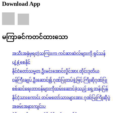
Download App
မကြာခင်ကတင်ထားသော
အသီးအနှံမှရတဲ့သကြားက ကင်ဆာဆဲလ်များကို ရှင်သန်
ပျံ့နှံ့စေနိုင်
နိုင်ငံတော်သမ္မတ ဦးမင်းအောင်လှိုင်အား ထိုင်းဒုတိယ
ဝန်ကြီးချုပ် ဦးဆောင်၍ ဂုဏ်ပြုတပ်ဖွဲ့ဖြင့် ကြိုဆိုဂုဏ်ပြု
စစ်ဆင်ရေးတာဝန်များကိုထမ်းဆောင်ခဲ့သည့် ရှေ့တန်းပြန်
နိုင်ငံ့သားကောင်း တပ်မတော်သားများအား ဂုဏ်ပြုကြိုဆိုပွဲ
အခမ်းအနားကျင်းပ