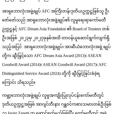
အာရှဘောလုံးအဖွဲ့ချုပ် AFC အကြီးတန်းဒုတိယဥက္ကဋ္ဌဖြစ်သူ ဦး
ဇော်ဇော်သည် အာရှဘောလုံးအဖွဲ့ချုပ်၏ လူမှုရေးရာကော်မတီ
ဥက္ကဋ္ဌနှင့် AFC Dream Asia Foundation ၏ Board of Trustees တစ်
ဦးအဖြစ် ၂၀၂၃မှ ၂၀၂၇ခုနှစ်အထိ တာဝန်ယူဆောင်ရွက်လျက်ရှိ
သည့်အပြင် အာရှဘောလုံးအဖွဲ့ချုပ်၊ အာဆီယံဘောလုံးအဖွဲ့ ချုပ်
တို့က ချီးမြှင့်သော AFC Dream Asia Award (2013)၊ ASEAN
Goodwill Award (2014)၊ ASEAN Goodwill Award (2017)၊ AFC
Distinguished Service Award (2024) တို့ကို ချီးမြှင့်ခြင်းခံခဲ့ရ
ကြောင်း သိရသည်။
ကမ္ဘာ့ဘောလုံးအဖွဲ့ချုပ် လူမှုအကျိုးပြုလုပ်ငန်းကော်မတီတွင်
ဒုတိယဥက္ကဋ္ဌအဖြစ် အာဂျင်တီးနား ဂန္ထဝင်ကစားသမားတစ်ဦးဖြစ်
သူ Javier Zanetti က ဆောင်ရွက်မည်ဖြစ်ပြီး ကော်မတီတွင် အဖွဲ့