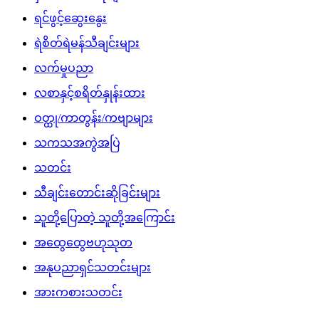
ရင်ဖွင့်ဆွေးနွေး
ရဲစိတ်ရဲမန်သီချင်းများ
လက်မှုပညာ
လစာနှင့်စရိတ်နှုန်းထား
ဝတ္ထု/ကာတွန်း/ကဗျာများ
သကသအကွဲအပြဲ
သတင်း
သီချင်းတောင်းဆိုခြင်းများ
သူတို့ပြောတဲ့ သူတို့အကြောင်း
အထွေထွေဗဟုသုတ
အနုပညာရှင်သတင်းများ
အားကစားသတင်း