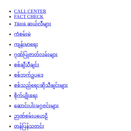
CALL CENTER
FACT CHECK
Tiktok ဆယ်လီများ
ကံစမ်းမဲ
ကျန်းမာရေး
ဂုဏ်ပြုဇာတ်လမ်းများ
စစ်ချီသီချင်း
စစ်ဘက်ဥပဒေ
စစ်သည်ရေး/ဆိုသီချင်းများ
စိုက်ပျိုးရေး
ဆောင်းပါး/မဂ္ဂဇင်းများ
ဉာဏ်စမ်းပဟေဠိ
တန်ပြန်သတင်း