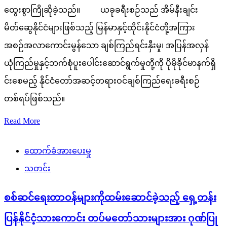
ထွေးစွာကြိုဆိုခဲ့သည်။ ယခုခရီးစဉ်သည် အိမ်နီးချင်း
မိတ်ဆွေနိုင်ငံများဖြစ်သည့် မြန်မာနှင့်ထိုင်းနိုင်ငံတို့အကြား
အစဉ်အလာကောင်းမွန်သော ချစ်ကြည်ရင်းနှီးမှု၊ အပြန်အလှန်
ယုံကြည်မှုနှင့်ဘက်စုံပူးပေါင်းဆောင်ရွက်မှုတို့ကို ပိုမိုခိုင်မာနက်ရှိ
င်းစေမည့် နိုင်ငံတော်အဆင့်တရားဝင်ချစ်ကြည်ရေးခရီးစဉ်
တစ်ရပ်ဖြစ်သည်။
Read More
ထောက်ခံအားပေးမှု
သတင်း
စစ်ဆင်ရေးတာဝန်များကိုထမ်းဆောင်ခဲ့သည့် ရှေ့တန်း
ပြန်နိုင်ငံ့သားကောင်း တပ်မတော်သားများအား ဂုဏ်ပြု