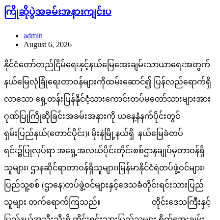
ကြိုဆိုပွဲအခမ်းအနားကျင်းပ
admin
August 6, 2026
နိုင်ငံတော်တည်ငြိမ်ရေးနှင့်နယ်မြေအေးချမ်းသာယာရေးအတွက်
နယ်မြေလုံခြုံရေးတာဝန်များကိုထမ်းဆောင်၍ ပြန်လည်ရောက်ရှိ
လာသော ရှေ့တန်းပြန်နိုင်ငံ့သားကောင်းတပ်မတော်သားများအား
ဂုဏ်ပြုကြိုဆိုခြင်းအခမ်းအနားကို ယနေ့နံနက်ပိုင်းတွင်
ရှမ်းပြည်နယ်(တောင်ပိုင်း)၊ မိုးနဲမြို့နယ်ရှိ နယ်မြေခံတပ်
ရင်း၌ပြုလုပ်ရာ အရှေ့အလယ်ပိုင်းတိုင်းစစ်ဌာနချုပ်မှတာဝန်ရှိ
သူများ၊ ဌာနဆိုင်ရာတာဝန်ရှိသူများ၊မြန်မာနိုင်ငံရဲတပ်ဖွဲ့ဝင်များ၊
ပြည်သူ့စစ် (ဌာနေ)တပ်ဖွဲ့ဝင်များနှင့်ဒေသခံတိုင်းရင်းသားပြည်
သူများ တက်ရောက်ကြသည်။ တိုင်းဒေသကြီးနှင့်
ပြည်နယ်အသီးသီးရှိ တိုင်းရင်းသားပြည်သူများ စိတ်အေးချမ်း