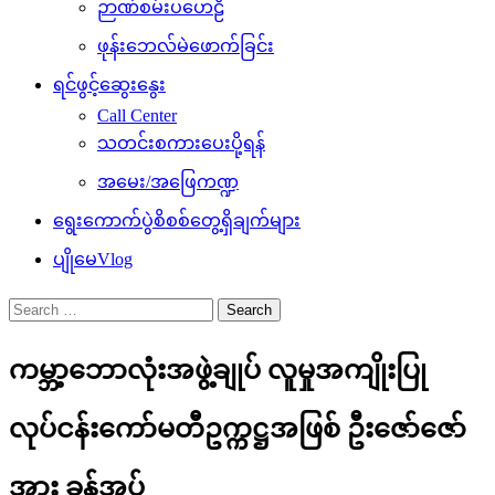
ဉာဏ်စမ်းပဟေဠိ
ဖုန်းဘေလ်မဲဖောက်ခြင်း
ရင်ဖွင့်ဆွေးနွေး
Call Center
သတင်းစကားပေးပို့ရန်
အမေး/အဖြေကဏ္ဍ
ရွေးကောက်ပွဲစိစစ်တွေ့ရှိချက်များ
ပျိုမေVlog
Search
for:
ကမ္ဘာ့ဘောလုံးအဖွဲ့ချုပ် လူမှုအကျိုးပြု
လုပ်ငန်းကော်မတီဥက္ကဋ္ဌအဖြစ် ဦးဇော်ဇော်
အား ခန့်အပ်