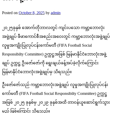
Posted on
October 8, 2025
by
admin
၂၀၂၅ခုနှစ် အောက်တိုဘာလတွင် ကျင်းပသော ကမ္ဘာ့ဘောလုံး
အဖွဲ့ချုပ် ဖီဖာကောင်စီအစည်းအဝေးတွင် ကမ္ဘာ့ဘောလုံးအဖွဲ့ချုပ်
လူမှုအကျိုးပြုလုပ်ငန်းကော်မတီ (FIFA Football Social
Responsibilty Committee) ဥက္ကဋ္ဌအဖြစ် မြန်မာနိုင်ငံဘောလုံးအဖွဲ့
ချုပ် ဥက္ကဋ္ဌ ဦးဇော်ဇော်ကို ရွေးချယ်ခန့်အပ်ခဲ့လိုက်ကြောင်း
မြန်မာနိုင်ငံဘောလုံးအဖွဲ့ချုပ်မှ သိရသည်။
ဦးဇော်ဇော်သည် ကမ္ဘာ့ဘောလုံးအဖွဲ့ချုပ် လူမှုအကျိုးပြုလုပ်ငန်း
ကော်မတီ (FIFA Football Social Responsibilty Committee) ဥက္ကဋ္ဌ
အဖြစ် ၂၀၂၅ ခုနှစ်မှ ၂၀၂၉ ခုနှစ်အထိ တာဝန်ယူဆောင်ရွက်သွား
မည် ဖြစ်ကြောင်း သိရသည်။