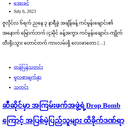
အေးခင်
July 6, 2023
ဇူလိုင်လ ၆ရက် ညနေ ၃ နာရီခွဲ အချိန်ခန့် ကင်မွန်းချောင်း၏
အနောက် မြောက်ဘက် (၄)မိုင် ခန့်အကွာ၊ ကင်မွန်းချောင်း-ကျိုက်
ထီးရိုးသွား တောင်တက် ကားလမ်းရှိ လေးဖာတော […]
တန်ပြန်သတင်း
မူလစာမျက်နှာ
သတင်း
ဆီဆိုင်မှာ အကြမ်းဖက်အဖွဲ့ရဲ့Drop Bomb
ကြောင့် အပြစ်မဲ့ပြည်သူများ ထိခိုက်ဒဏ်ရာ