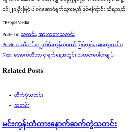
ဝင်(၂၁)ဦးဖြင့် ပါဝင်ဆောင်ရွက်သွားမည်ဖြစ်ကြောင်း သိရသည်။
#PeopleMedia
Posted in
သတင်း
,
အားကစားသတင်း
Post
Previous:
သီတင်းကျွတ်မီးထွန်းပွဲတော် မြင်ကွင်း အတွေးတစ်စ
navigation
Next:
အောက်တိုဘာ ၄ ရက်နေ့အတွင်း သတင်းပေါင်းချုပ်
Related Posts
တိုက်ပွဲသတင်း
သတင်း
မင်းကုန်းတံတားနောက်ဆက်တွဲသတင်း