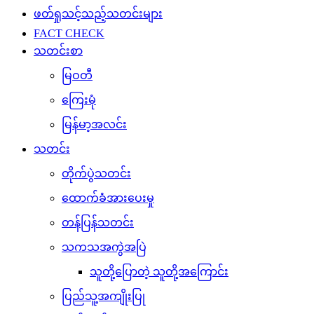
ဖတ်ရှုသင့်သည့်သတင်းများ
FACT CHECK
သတင်းစာ
မြဝတီ
ကြေးမုံ
မြန်မာ့အလင်း
သတင်း
တိုက်ပွဲသတင်း
ထောက်ခံအားပေးမှု
တန်ပြန်သတင်း
သကသအကွဲအပြဲ
သူတို့ပြောတဲ့ သူတို့အကြောင်း
ပြည်သူ့အကျိုးပြု