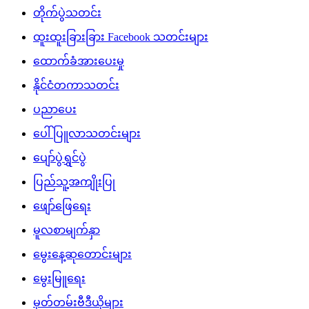
တိုက်ပွဲသတင်း
ထူးထူးခြားခြား Facebook သတင်းများ
ထောက်ခံအားပေးမှု
နိုင်ငံတကာသတင်း
ပညာပေး
ပေါ်ပြူလာသတင်းများ
ပျော်ပွဲရွှင်ပွဲ
ပြည်သူ့အကျိုးပြု
ဖျော်ဖြေရေး
မူလစာမျက်နှာ
မွေးနေ့ဆုတောင်းများ
မွေးမြူရေး
မှတ်တမ်းဗီဒီယိုများ