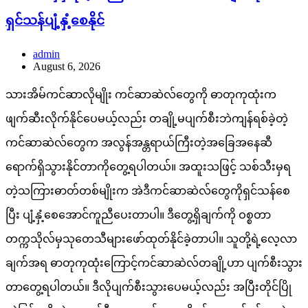
ရှင်သန်ပျံ့နှံ့စေနိုင်
admin
August 6, 2026
သားအိမ်ကင်ဆာလိုမျိုး ကင်ဆာဆဲလ်တွေကို ဓာတုကုထုံးက
ဖျက်ဆီးလိုက်နိုင်ပေမယ့်လည်း တချို့မပျက်စီးဘဲကျန်ရစ်ခဲ့တဲ့
ကင်ဆာဆဲလ်တွေက အလွန်အန္တရာယ်ကြီးတဲ့အခြေအနေဆီ
ရောက်ရှိသွားနိုင်တာကိုတွေ့ရပါတယ်။ အထူးသဖြင့် သစ်သီးမှရ
တဲ့သကြားဓာတ်တစ်မျိုးက အဲဒီကင်ဆာဆဲလ်တွေကိုရှင်သန်စေ
ပြီး ပျံ့နှံ့စေအောင်ကူညီပေးတာပါ။ ဒီတွေ့ရှိချက်ကို ဝစ္စတာ
တက္ကသိုလ်မှသုတေသီများဖော်ထုတ်နိုင်ခဲ့တာပါ။ သူတို့ရဲ့လေ့လာ
ချက်အရ ဓာတုကုထုံးကြောင့်ကင်ဆာဆဲလ်တချို့ဟာ ပျက်စီးသွား
တာတွေ့ရပါတယ်။ ဒီလိုပျက်စီးသွားပေမယ့်လည်း အပြီးတိုင်ပြို