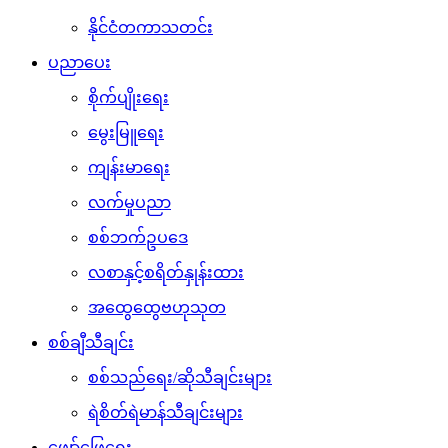
နိုင်ငံတကာသတင်း
ပညာပေး
စိုက်ပျိုးရေး
မွေးမြူရေး
ကျန်းမာရေး
လက်မှုပညာ
စစ်ဘက်ဥပဒေ
လစာနှင့်စရိတ်နှုန်းထား
အထွေထွေဗဟုသုတ
စစ်ချီသီချင်း
စစ်သည်ရေး/ဆိုသီချင်းများ
ရဲစိတ်ရဲမာန်သီချင်းများ
ဖျော်ဖြေရေး