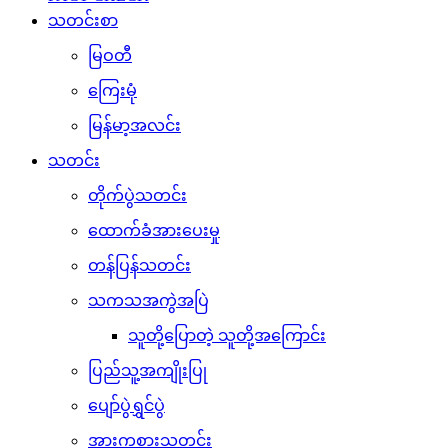
သတင်းစာ
မြဝတီ
ကြေးမုံ
မြန်မာ့အလင်း
သတင်း
တိုက်ပွဲသတင်း
ထောက်ခံအားပေးမှု
တန်ပြန်သတင်း
သကသအကွဲအပြဲ
သူတို့ပြောတဲ့ သူတို့အကြောင်း
ပြည်သူ့အကျိုးပြု
ပျော်ပွဲရွှင်ပွဲ
အားကစားသတင်း