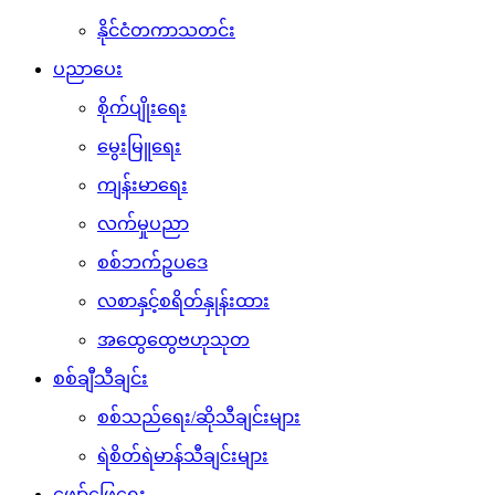
နိုင်ငံတကာသတင်း
ပညာပေး
စိုက်ပျိုးရေး
မွေးမြူရေး
ကျန်းမာရေး
လက်မှုပညာ
စစ်ဘက်ဥပဒေ
လစာနှင့်စရိတ်နှုန်းထား
အထွေထွေဗဟုသုတ
စစ်ချီသီချင်း
စစ်သည်ရေး/ဆိုသီချင်းများ
ရဲစိတ်ရဲမာန်သီချင်းများ
ဖျော်ဖြေရေး