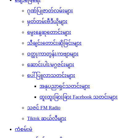
ဂုဏ်ပြုဇာတ်လမ်းများ
မှတ်တမ်းဗီဒီယိုများ
မွေးနေ့ဆုတောင်းများ
သီချင်းတောင်းဆိုခြင်းများ
ဝတ္ထု/ကာတွန်း/ကဗျာများ
ဆောင်းပါး/မဂ္ဂဇင်းများ
ပေါ်ပြူလာသတင်းများ
အနုပညာရှင်သတင်းများ
ထူးထူးခြားခြား Facebook သတင်းများ
သဇင် FM Radio
Tiktok ဆယ်လီများ
ကံစမ်းမဲ