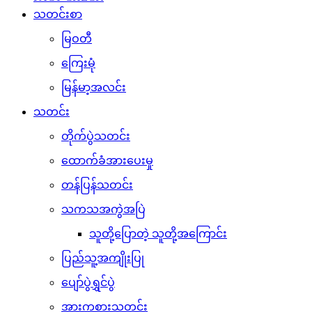
သတင်းစာ
မြဝတီ
ကြေးမုံ
မြန်မာ့အလင်း
သတင်း
တိုက်ပွဲသတင်း
ထောက်ခံအားပေးမှု
တန်ပြန်သတင်း
သကသအကွဲအပြဲ
သူတို့ပြောတဲ့ သူတို့အကြောင်း
ပြည်သူ့အကျိုးပြု
ပျော်ပွဲရွှင်ပွဲ
အားကစားသတင်း