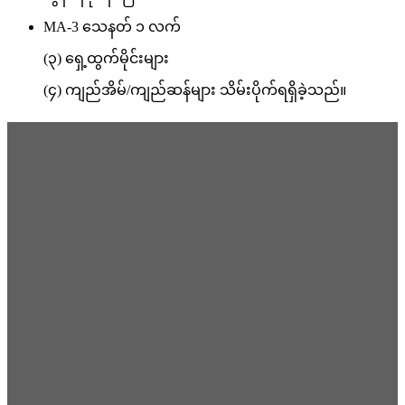
MA-3 သေနတ် ၁ လက်
(၃) ရှေ့ထွက်မိုင်းများ
(၄) ကျည်အိမ်/ကျည်ဆန်များ သိမ်းပိုက်ရရှိခဲ့သည်။