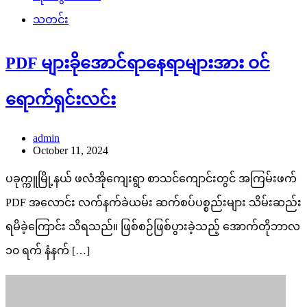
သတင်း
PDF များခိုအောင်ရာနေရာများအား ဝင်
ရောက်ရှင်းလင်း
admin
October 11, 2024
ပခုက္ကူမြို့နယ် ဖလံအိုကျေးရွာ စာသင်ကျောင်းတွင် အကြမ်းဖက်
PDF အလောင်း လက်နက်ခဲယမ်း ဆက်စပ်ပစ္စည်းများ သိမ်းဆည်း
ရမိခဲ့ကြောင်း သိရသည်။ ဖြစ်စဉ်ဖြစ်ပွားခဲ့သည့် အောက်တိုဘာလ
၁၀ ရက် နံနက် […]