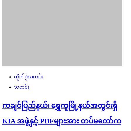
တိုက်ပွဲသတင်း
သတင်း
ကချင်ပြည်နယ်၊ ရွှေကူမြို့နယ်အတွင်းရှိ
KIA အဖွဲ့နှင့် PDFများအား တပ်မတော်က