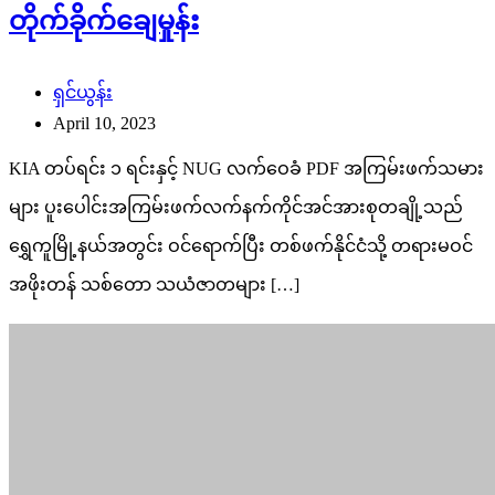
တိုက်ခိုက်ချေမှုန်း
ရှင်ယွန်း
April 10, 2023
KIA တပ်ရင်း ၁ ရင်းနှင့် NUG လက်ဝေခံ PDF အကြမ်းဖက်သမား
များ ပူးပေါင်းအကြမ်းဖက်လက်နက်ကိုင်အင်အားစုတချို့သည်
ရွှေကူမြို့နယ်အတွင်း ဝင်ရောက်ပြီး တစ်ဖက်နိုင်ငံသို့ တရားမဝင်
အဖိုးတန် သစ်တော သယံဇာတများ […]