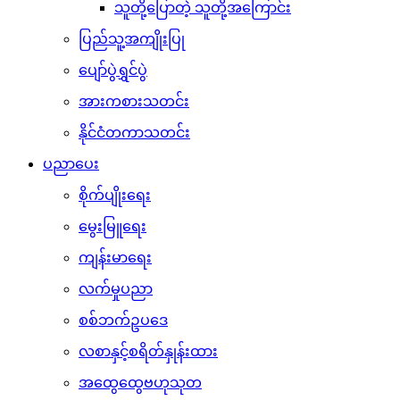
သူတို့ပြောတဲ့ သူတို့အကြောင်း
ပြည်သူ့အကျိုးပြု
ပျော်ပွဲရွှင်ပွဲ
အားကစားသတင်း
နိုင်ငံတကာသတင်း
ပညာပေး
စိုက်ပျိုးရေး
မွေးမြူရေး
ကျန်းမာရေး
လက်မှုပညာ
စစ်ဘက်ဥပဒေ
လစာနှင့်စရိတ်နှုန်းထား
အထွေထွေဗဟုသုတ