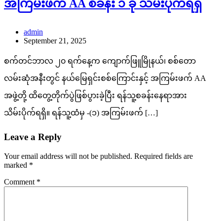
အကြမ်းဖက် AA စခန်း ၁ ခု သိမ်းပိုက်ရရှိ
admin
September 21, 2025
စက်တင်ဘာလ ၂၀ ရက်နေ့က ကျောက်ဖြူမြိုနယ်၊ စစ်တော
လမ်းဆုံအနီးတွင် နယ်မြေရှင်းစစ်ကြောင်းနှင့် အကြမ်းဖက် AA
အဖွဲ့တို့ ထိတွေ့တိုက်ပွဲဖြစ်ပွားခဲ့ပြီး ရန်သူ့စခန်းနေရာအား
သိမ်းပိုက်ရရှိ။ ရန်သူ့ထံမှ -(၁) အကြမ်းဖက် […]
Leave a Reply
Your email address will not be published.
Required fields are
marked
*
Comment
*