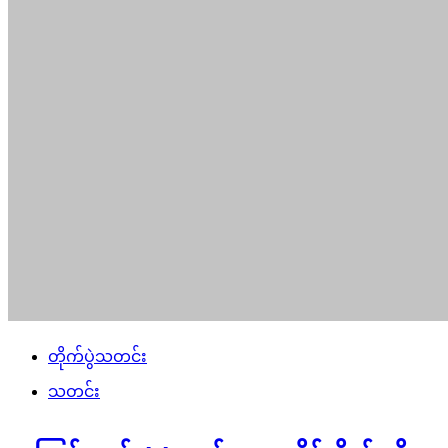
တိုက်ပွဲသတင်း
သတင်း