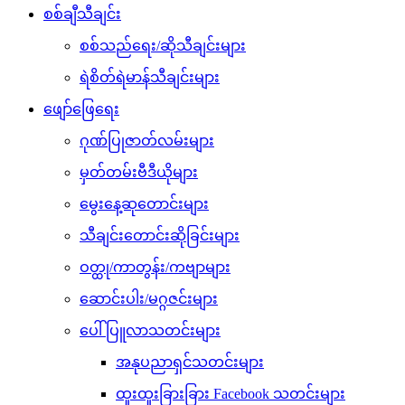
စစ်ချီသီချင်း
စစ်သည်ရေး/ဆိုသီချင်းများ
ရဲစိတ်ရဲမာန်သီချင်းများ
ဖျော်ဖြေရေး
ဂုဏ်ပြုဇာတ်လမ်းများ
မှတ်တမ်းဗီဒီယိုများ
မွေးနေ့ဆုတောင်းများ
သီချင်းတောင်းဆိုခြင်းများ
ဝတ္ထု/ကာတွန်း/ကဗျာများ
ဆောင်းပါး/မဂ္ဂဇင်းများ
ပေါ်ပြူလာသတင်းများ
အနုပညာရှင်သတင်းများ
ထူးထူးခြားခြား Facebook သတင်းများ