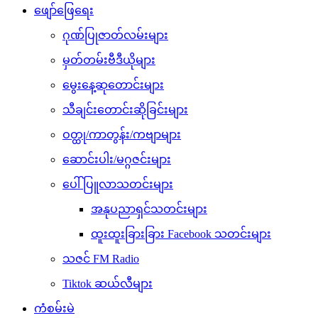
ဖျော်ဖြေရေး
ဂုဏ်ပြုဇာတ်လမ်းများ
မှတ်တမ်းဗီဒီယိုများ
မွေးနေ့ဆုတောင်းများ
သီချင်းတောင်းဆိုခြင်းများ
ဝတ္ထု/ကာတွန်း/ကဗျာများ
ဆောင်းပါး/မဂ္ဂဇင်းများ
ပေါ်ပြူလာသတင်းများ
အနုပညာရှင်သတင်းများ
ထူးထူးခြားခြား Facebook သတင်းများ
သဇင် FM Radio
Tiktok ဆယ်လီများ
ကံစမ်းမဲ