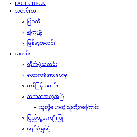
FACT CHECK
သတင်းစာ
မြဝတီ
ကြေးမုံ
မြန်မာ့အလင်း
သတင်း
တိုက်ပွဲသတင်း
ထောက်ခံအားပေးမှု
တန်ပြန်သတင်း
သကသအကွဲအပြဲ
သူတို့ပြောတဲ့ သူတို့အကြောင်း
ပြည်သူ့အကျိုးပြု
ပျော်ပွဲရွှင်ပွဲ