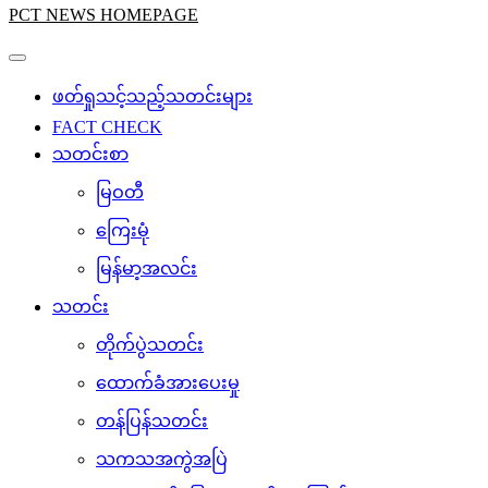
PCT NEWS HOMEPAGE
ဖတ်ရှုသင့်သည့်သတင်းများ
FACT CHECK
သတင်းစာ
မြဝတီ
ကြေးမုံ
မြန်မာ့အလင်း
သတင်း
တိုက်ပွဲသတင်း
ထောက်ခံအားပေးမှု
တန်ပြန်သတင်း
သကသအကွဲအပြဲ