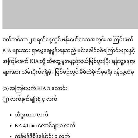
စက်တင်ဘာ ၂၈ ရက်နေ့တွင် ဗန်းမော်ဒေသအတွင်း အကြမ်းဖက်
KIA များအား ရှာဖွေချေမှုန်းနေသည့် မင်းခေါင်စစ်ကြောင်းများနှင့်
အကြမ်းဖက် KIA တို့ ထိတွေ့မှုအနည်းငယ်ဖြစ်ပွားပြီး ရန်သူ့နေရာ
များအား သိမ်းပိုက်ရရှိခဲ့။ ဖြစ်စဉ်တွင် မိမိထိခိုက်မှုမရှိ၊ ရန်သူ့ထံမှ
–
(၁) အကြမ်းဖက် KIA ၁ လောင်း
(၂) လက်နက်မျိုးစုံ ၄ လက်
ဘီဇူကာ ၁ လက်
KA 40 mm လောင်ချာ ၁ လက်
ကွန်မန်ဒိုစိန်ပြောင်း ၁ လက်