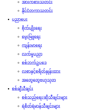
အားကစားသတင်း
နိုင်ငံတကာသတင်း
ပညာပေး
စိုက်ပျိုးရေး
မွေးမြူရေး
ကျန်းမာရေး
လက်မှုပညာ
စစ်ဘက်ဥပဒေ
လစာနှင့်စရိတ်နှုန်းထား
အထွေထွေဗဟုသုတ
စစ်ချီသီချင်း
စစ်သည်ရေး/ဆိုသီချင်းများ
ရဲစိတ်ရဲမာန်သီချင်းများ