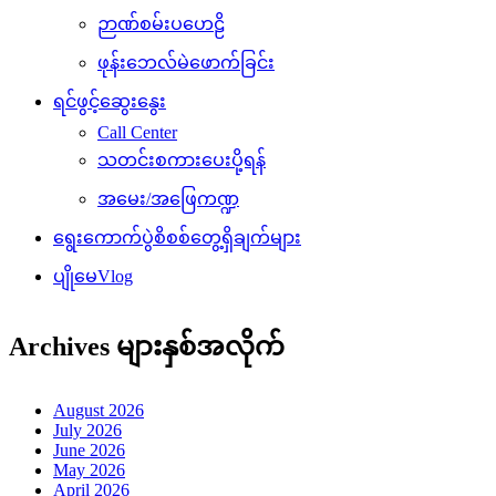
ဉာဏ်စမ်းပဟေဠိ
ဖုန်းဘေလ်မဲဖောက်ခြင်း
ရင်ဖွင့်ဆွေးနွေး
Call Center
သတင်းစကားပေးပို့ရန်
အမေး/အဖြေကဏ္ဍ
ရွေးကောက်ပွဲစိစစ်တွေ့ရှိချက်များ
ပျိုမေVlog
Archives များနှစ်အလိုက်
August 2026
July 2026
June 2026
May 2026
April 2026