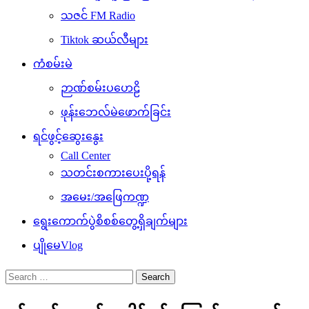
သဇင် FM Radio
Tiktok ဆယ်လီများ
ကံစမ်းမဲ
ဉာဏ်စမ်းပဟေဠိ
ဖုန်းဘေလ်မဲဖောက်ခြင်း
ရင်ဖွင့်ဆွေးနွေး
Call Center
သတင်းစကားပေးပို့ရန်
အမေး/အဖြေကဏ္ဍ
ရွေးကောက်ပွဲစိစစ်တွေ့ရှိချက်များ
ပျိုမေVlog
Search
for: