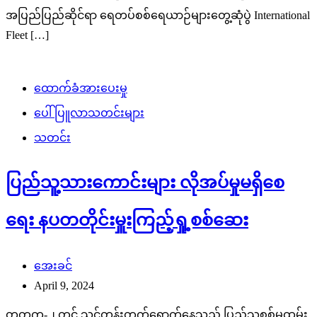
အပြည်ပြည်ဆိုင်ရာ ရေတပ်စစ်ရေယာဉ်များတွေ့ဆုံပွဲ International
Fleet […]
ထောက်ခံအားပေးမှု
ပေါ်ပြူလာသတင်းများ
သတင်း
ပြည်သူ့သားကောင်းများ လိုအပ်မှုမရှိစေ
ရေး နပတတိုင်းမှူးကြည့်ရှု့စစ်ဆေး
အေးခင်
April 9, 2024
တတက-၂ တွင် သင်တန်းတက်ရောက်နေသည့် ပြည်သူ့စစ်မှုထမ်း