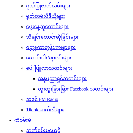
ဂုဏ်ပြုဇာတ်လမ်းများ
မှတ်တမ်းဗီဒီယိုများ
မွေးနေ့ဆုတောင်းများ
သီချင်းတောင်းဆိုခြင်းများ
ဝတ္ထု/ကာတွန်း/ကဗျာများ
ဆောင်းပါး/မဂ္ဂဇင်းများ
ပေါ်ပြူလာသတင်းများ
အနုပညာရှင်သတင်းများ
ထူးထူးခြားခြား Facebook သတင်းများ
သဇင် FM Radio
Tiktok ဆယ်လီများ
ကံစမ်းမဲ
ဉာဏ်စမ်းပဟေဠိ