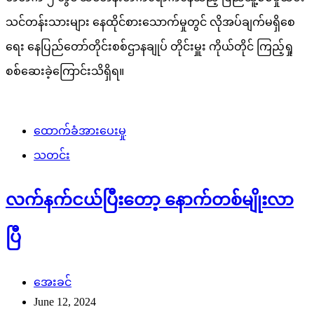
သင်တန်းသားများ နေထိုင်စားသောက်မှုတွင် လိုအပ်ချက်မရှိစေ
ရေး နေပြည်တော်တိုင်းစစ်ဌာနချုပ် တိုင်းမှူး ကိုယ်တိုင် ကြည့်ရှု
စစ်ဆေးခဲ့ကြောင်းသိရှိရ။
ထောက်ခံအားပေးမှု
သတင်း
လက်နက်ငယ်ပြီးတော့ နောက်တစ်မျိုးလာ
ပြီ
အေးခင်
June 12, 2024