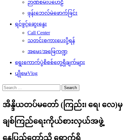
ဉာဏ်စမ်းပဟေဠိ
ဖုန်းဘေလ်မဲဖောက်ခြင်း
ရင်ဖွင့်ဆွေးနွေး
Call Center
သတင်းစကားပေးပို့ရန်
အမေး/အဖြေကဏ္ဍ
ရွေးကောက်ပွဲစိစစ်တွေ့ရှိချက်များ
ပျိုမေVlog
Search
for:
အိန္ဒိယတပ်မတော် (ကြည်း၊ ရေ၊ လေ)မှ
ချစ်ကြည်ရေးကိုယ်စားလှယ်အဖွဲ့
နေပြည်တော်သို့ ရောက်ရှိ