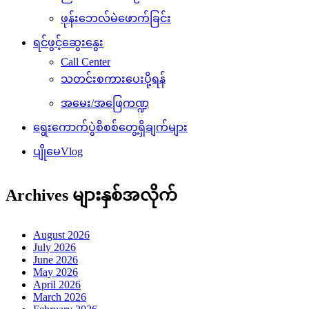
ဖုန်းဘေလ်မဲဖောက်ခြင်း
ရင်ဖွင့်ဆွေးနွေး
Call Center
သတင်းစကားပေးပို့ရန်
အမေး/အဖြေကဏ္ဍ
ရွေးကောက်ပွဲစိစစ်တွေ့ရှိချက်များ
ပျိုမေVlog
Archives များနှစ်အလိုက်
August 2026
July 2026
June 2026
May 2026
April 2026
March 2026