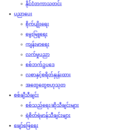
နိုင်ငံတကာသတင်း
ပညာပေး
စိုက်ပျိုးရေး
မွေးမြူရေး
ကျန်းမာရေး
လက်မှုပညာ
စစ်ဘက်ဥပဒေ
လစာနှင့်စရိတ်နှုန်းထား
အထွေထွေဗဟုသုတ
စစ်ချီသီချင်း
စစ်သည်ရေး/ဆိုသီချင်းများ
ရဲစိတ်ရဲမာန်သီချင်းများ
ဖျော်ဖြေရေး