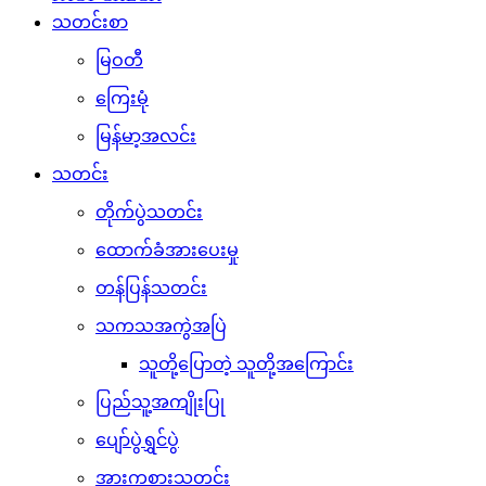
သတင်းစာ
မြဝတီ
ကြေးမုံ
မြန်မာ့အလင်း
သတင်း
တိုက်ပွဲသတင်း
ထောက်ခံအားပေးမှု
တန်ပြန်သတင်း
သကသအကွဲအပြဲ
သူတို့ပြောတဲ့ သူတို့အကြောင်း
ပြည်သူ့အကျိုးပြု
ပျော်ပွဲရွှင်ပွဲ
အားကစားသတင်း