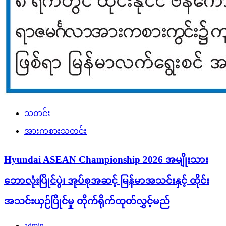
သတင်း
အားကစားသတင်း
Hyundai ASEAN Championship 2026 အမျိုးသား
ဘောလုံးပြိုင်ပွဲ၊ အုပ်စုအဆင့် မြန်မာအသင်းနှင့် ထိုင်း
အသင်းယှဉ်ပြိုင်မှု တိုက်ရိုက်ထုတ်လွှင့်မည်
admin