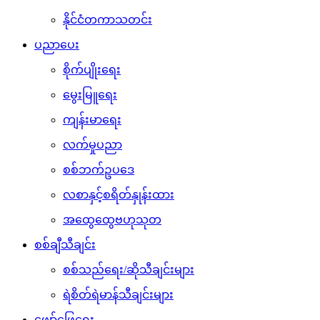
နိုင်ငံတကာသတင်း
ပညာပေး
စိုက်ပျိုးရေး
မွေးမြူရေး
ကျန်းမာရေး
လက်မှုပညာ
စစ်ဘက်ဥပဒေ
လစာနှင့်စရိတ်နှုန်းထား
အထွေထွေဗဟုသုတ
စစ်ချီသီချင်း
စစ်သည်ရေး/ဆိုသီချင်းများ
ရဲစိတ်ရဲမာန်သီချင်းများ
ဖျော်ဖြေရေး