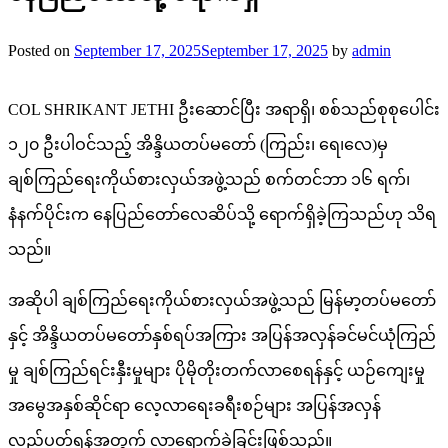
Posted on
September 17, 2025
September 17, 2025
by
admin
COL SHRIKANT JETHI ဦးဆောင်ပြီး အရာရှိ၊ စစ်သည်စုစုပေါင်း
၁၂၀ ဦးပါဝင်သည့် အိန္ဒိယတပ်မတော် (ကြည်း၊ ရေ၊လေ)မှ
ချစ်ကြည်ရေးကိုယ်စားလှယ်အဖွဲ့သည် စက်တင်ဘာ ၁၆ ရက်၊
နံနက်ပိုင်းက နေပြည်တော်လေဆိပ်သို့ ရောက်ရှိခဲ့ကြသည်ဟု သိရ
သည်။
အဆိုပါ ချစ်ကြည်ရေးကိုယ်စားလှယ်အဖွဲ့သည် မြန်မာ့တပ်မတော်
နှင့် အိန္ဒိယတပ်မတော်နှစ်ရပ်အကြား အပြန်အလှန်ခင်မင်ယုံကြည်
မှု ချစ်ကြည်ရင်းနှီးမှုများ ပိုမိုတိုးတက်လာစေရန်နှင့် ယဉ်ကျေးမှု
အမွေအနှစ်ဆိုင်ရာ လေ့လာရေးခရီးစဉ်များ အပြန်အလှန်
လည်ပတ်ရန်အတွက် လာရောက်ခဲ့ခြင်းဖြစ်သည်။