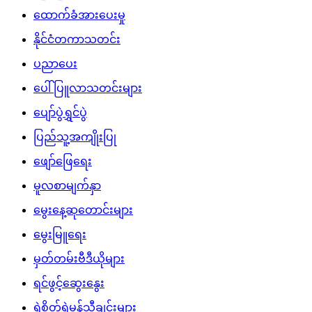
ထောက်ခံအားပေးမှု
နိုင်ငံတကာသတင်း
ပညာပေး
ပေါ်ပြူလာသတင်းများ
ပျော်ပွဲရွှင်ပွဲ
ပြည်သူ့အကျိုးပြု
ဖျော်ဖြေရေး
မူလစာမျက်နှာ
မွေးနေ့ဆုတောင်းများ
မွေးမြူရေး
မှတ်တမ်းဗီဒီယိုများ
ရင်ဖွင့်ဆွေးနွေး
ရဲစိတ်ရဲမန်သီချင်းများ