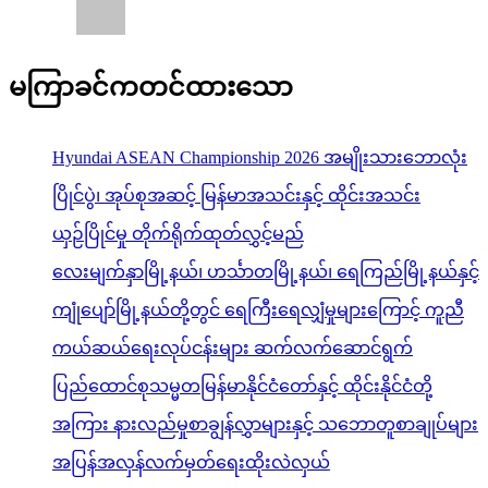
မကြာခင်ကတင်ထားသော
Hyundai ASEAN Championship 2026 အမျိုးသားဘောလုံး
ပြိုင်ပွဲ၊ အုပ်စုအဆင့် မြန်မာအသင်းနှင့် ထိုင်းအသင်း
ယှဉ်ပြိုင်မှု တိုက်ရိုက်ထုတ်လွှင့်မည်
လေးမျက်နှာမြို့နယ်၊ ဟင်္သာတမြို့နယ်၊ ရေကြည်မြို့နယ်နှင့်
ကျုံပျော်မြို့နယ်တို့တွင် ရေကြီးရေလျှံမှုများကြောင့် ကူညီ
ကယ်ဆယ်ရေးလုပ်ငန်းများ ဆက်လက်ဆောင်ရွက်
ပြည်ထောင်စုသမ္မတမြန်မာနိုင်ငံတော်နှင့် ထိုင်းနိုင်ငံတို့
အကြား နားလည်မှုစာချွန်လွှာများနှင့် သဘောတူစာချုပ်များ
အပြန်အလှန်လက်မှတ်ရေးထိုးလဲလှယ်