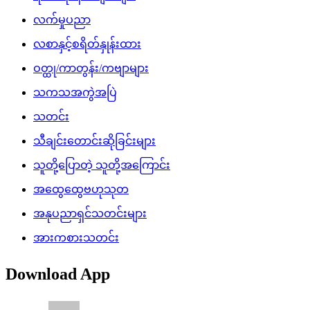
လက်မှုပညာ
လစာနှင့်စရိတ်နှုန်းထား
ဝတ္ထု/ကာတွန်း/ကဗျာများ
သကသအကွဲအပြဲ
သတင်း
သီချင်းတောင်းဆိုခြင်းများ
သူတို့ပြောတဲ့ သူတို့အကြောင်း
အထွေထွေဗဟုသုတ
အနုပညာရှင်သတင်းများ
အားကစားသတင်း
Download App