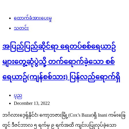
ထောက်ခံအားပေးမှု
သတင်း
အပြည်ပြည်ဆိုင်ရာ ရေတပ်စစ်ရေယာဉ်
များတွေ့ဆုံပွဲသို့ တက်ရောက်ခဲ့သော စစ်
ရေယာဉ်(ကျန်စစ်သား) ပြန်လည်ရောက်ရှိ
ပုည
December 13, 2022
ဘင်္ဂလားဒေ့ရှ်နိုင်ငံ၊ ကော့ဘဇားမြို့(Cox’s Bazar)ရှိ Inani ကမ်းခြေ
တွင် ဒီဇင်ဘာလ ၅ ရက်မှ ၉ ရက်အထိ ကျင်းပပြုလုပ်ခဲ့သော