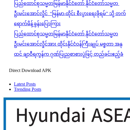
ပြည်ထောင်စုသမ္မတမြန်မာနိုင်ငံတော် နိုင်ငံတော်သမ္မတ
ဦးမင်းအောင်လှိုင် “မြန်မာ-ထိုင်း စီးပွားရေးဖိုရမ်” သို့ တက်
ရောက်မိန့်ခွန်းပြောကြား
ပြည်ထောင်စုသမ္မတမြန်မာနိုင်ငံတော် နိုင်ငံတော်သမ္မတ
ဦးမင်းအောင်လှိုင်အား ထိုင်းနိုင်ငံဝန်ကြီးချုပ် မစ္စတာ အနု
ထင် ချာဝီရကွန်က ဂုဏ်ပြုညစာစားပွဲဖြင့် တည်ခင်းဧည့်ခံ
Direct Download APK
Latest Posts
Trending Posts