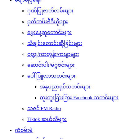
ဂုဏ်ပြုဇာတ်လမ်းများ
မှတ်တမ်းဗီဒီယိုများ
မွေးနေ့ဆုတောင်းများ
သီချင်းတောင်းဆိုခြင်းများ
ဝတ္ထု/ကာတွန်း/ကဗျာများ
ဆောင်းပါး/မဂ္ဂဇင်းများ
ပေါ်ပြူလာသတင်းများ
အနုပညာရှင်သတင်းများ
ထူးထူးခြားခြား Facebook သတင်းများ
သဇင် FM Radio
Tiktok ဆယ်လီများ
ကံစမ်းမဲ