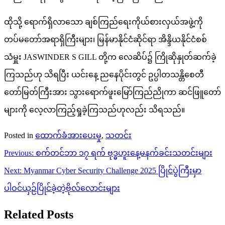
ထိုသို့ ရောက်ရှိလာသော ချစ်ကြည်ရေးကိုယ်စားလှယ်အဖွဲ့ကို
တပ်မတော်အရာရှိကြီးများ၊ မြန်မာနိုင်ငံဆိုင်ရာ အိန္ဒိယနိုင်ငံစစ်
သံမှူး JASWINDER S GILL တို့က လေဆိပ်၌ ကြိုဆိုနှုတ်ဆက်ခဲ့
ကြသည်ဟု သိရပြီး ယင်းနေ့ ညနေပိုင်းတွင် ဥပ္ပါတသန္တိစေတီ
တော်မြတ်ကြီးအား သွားရောက်ဖူးမြော်ကြည်ညိုကာ ဆင်ဖြူတော်
များကို လေ့လာကြည့်ရှုခဲ့ကြသည်ဟုလည်း သိရသည်။
Posted in
ထောက်ခံအားပေးမှု
,
သတင်း
Post
Previous:
စက်တင်ဘာ ၁၇ ရက် ဗုဒ္ဓဟူးနေ့မနက်ခင်းသတင်းများ
navigation
Next:
Myanmar Cyber Security Challenge 2025 ပြိုင်ပွဲကြီးမှာ
ပါဝင်ယှဉ်ပြိုင်ခဲ့တဲ့ဗိုလ်လောင်းများ
Related Posts