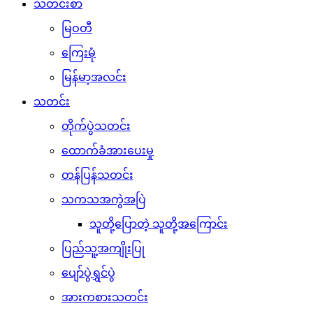
သတင်းစာ
မြဝတီ
ကြေးမုံ
မြန်မာ့အလင်း
သတင်း
တိုက်ပွဲသတင်း
ထောက်ခံအားပေးမှု
တန်ပြန်သတင်း
သကသအကွဲအပြဲ
သူတို့ပြောတဲ့ သူတို့အကြောင်း
ပြည်သူ့အကျိုးပြု
ပျော်ပွဲရွှင်ပွဲ
အားကစားသတင်း