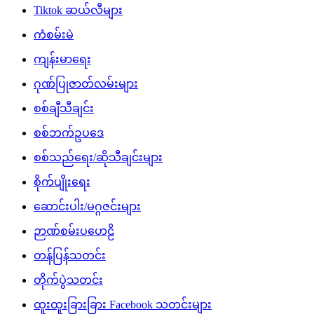
Tiktok ဆယ်လီများ
ကံစမ်းမဲ
ကျန်းမာရေး
ဂုဏ်ပြုဇာတ်လမ်းများ
စစ်ချီသီချင်း
စစ်ဘက်ဥပဒေ
စစ်သည်ရေး/ဆိုသီချင်းများ
စိုက်ပျိုးရေး
ဆောင်းပါး/မဂ္ဂဇင်းများ
ဉာဏ်စမ်းပဟေဠိ
တန်ပြန်သတင်း
တိုက်ပွဲသတင်း
ထူးထူးခြားခြား Facebook သတင်းများ