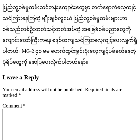
ပြည်သူ့စစ်မှုထမ်းသင်တန်းကျောင်းတွေမှာ တက်ရောက်လေ့ကျင့်
သင်ကြားနေကြတဲ့ မျိုးချစ်လူငယ် ပြည်သူ့စစ်မှုထမ်းများဟာ
စစ်သည်တစ်ဦးတတ်သင့်တတ်အပ်တဲ့ အခြေခံစစ်ပညာတွေကို
ကျောင်းတော်ကြီးကနေ စနစ်တကျသင်ကြားလေ့ကျင့်ပေးလျက်ရှိ
ပါတယ်။ MG-2 ၄၀ မမ ဖောက်ထွင်းခွင်းဗုံးလေ့ကျင့်ပစ်ခတ်နေတဲ့
ပုံရိပ်တွေကို ဖော်ပြပေးလိုက်ပါတယ်နော်။
Leave a Reply
Your email address will not be published.
Required fields are
marked
*
Comment
*