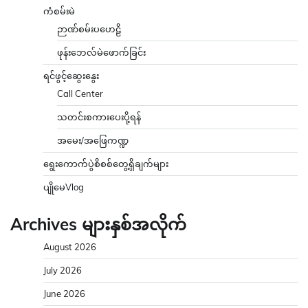
ကံစမ်းမဲ
ဉာဏ်စမ်းပဟေဠိ
ဖုန်းဘေလ်မဲဖောက်ခြင်း
ရင်ဖွင့်ဆွေးနွေး
Call Center
သတင်းစကားပေးပို့ရန်
အမေး/အဖြေကဏ္ဍ
ရွေးကောက်ပွဲစိစစ်တွေ့ရှိချက်များ
ပျိုမေVlog
Archives များနှစ်အလိုက်
August 2026
July 2026
June 2026