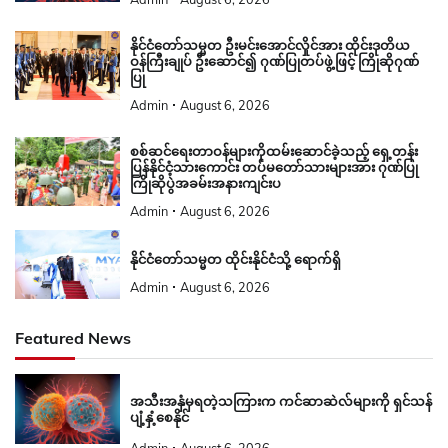
နိုင်ငံတော်သမ္မတ ဦးမင်းအောင်လှိုင်အား ထိုင်းဒုတိယ
ဝန်ကြီးချုပ် ဦးဆောင်၍ ဂုဏ်ပြုတပ်ဖွဲ့ဖြင့် ကြိုဆိုဂုဏ်
ပြု
Admin
August 6, 2026
စစ်ဆင်ရေးတာဝန်များကိုထမ်းဆောင်ခဲ့သည့် ရှေ့တန်း
ပြန်နိုင်ငံ့သားကောင်း တပ်မတော်သားများအား ဂုဏ်ပြု
ကြိုဆိုပွဲအခမ်းအနားကျင်းပ
Admin
August 6, 2026
နိုင်ငံတော်သမ္မတ ထိုင်းနိုင်ငံသို့ ရောက်ရှိ
Admin
August 6, 2026
Featured News
အသီးအနှံမှရတဲ့သကြားက ကင်ဆာဆဲလ်များကို ရှင်သန်
ပျံ့နှံ့စေနိုင်