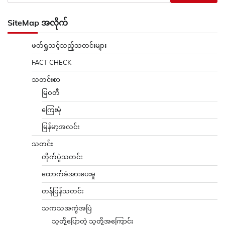
SiteMap အလိုက်
ဖတ်ရှုသင့်သည့်သတင်းများ
FACT CHECK
သတင်းစာ
မြဝတီ
ကြေးမုံ
မြန်မာ့အလင်း
သတင်း
တိုက်ပွဲသတင်း
ထောက်ခံအားပေးမှု
တန်ပြန်သတင်း
သကသအကွဲအပြဲ
သူတို့ပြောတဲ့ သူတို့အကြောင်း