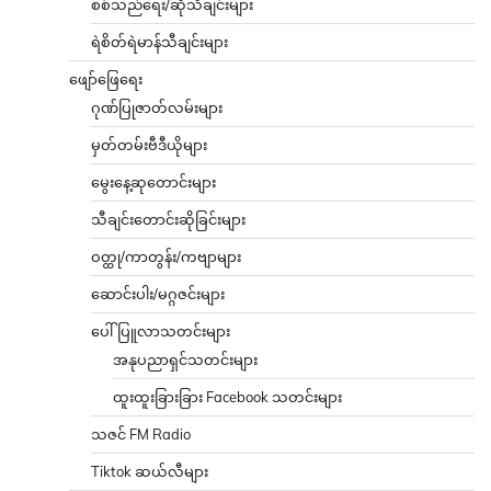
စစ်သည်ရေး/ဆိုသီချင်းများ
ရဲစိတ်ရဲမာန်သီချင်းများ
ဖျော်ဖြေရေး
ဂုဏ်ပြုဇာတ်လမ်းများ
မှတ်တမ်းဗီဒီယိုများ
မွေးနေ့ဆုတောင်းများ
သီချင်းတောင်းဆိုခြင်းများ
ဝတ္ထု/ကာတွန်း/ကဗျာများ
ဆောင်းပါး/မဂ္ဂဇင်းများ
ပေါ်ပြူလာသတင်းများ
အနုပညာရှင်သတင်းများ
ထူးထူးခြားခြား Facebook သတင်းများ
သဇင် FM Radio
Tiktok ဆယ်လီများ