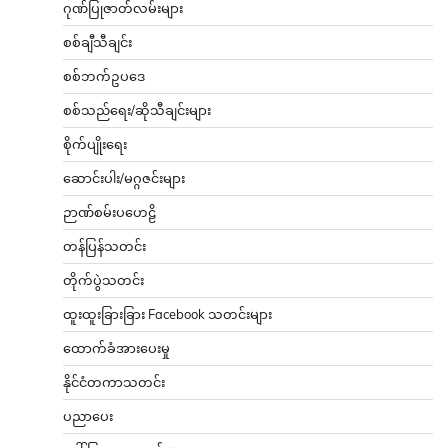
ဂုဏ်ပြုဇာတ်လမ်းများ
စစ်ချီသီချင်း
စစ်ဘက်ဥပဒေ
စစ်သည်ရေး/ဆိုသီချင်းများ
စိုက်ပျိုးရေး
ဆောင်းပါး/မဂ္ဂဇင်းများ
ဉာဏ်စမ်းပဟေဠိ
တန်ပြန်သတင်း
တိုက်ပွဲသတင်း
ထူးထူးခြားခြား Facebook သတင်းများ
ထောက်ခံအားပေးမှု
နိုင်ငံတကာသတင်း
ပညာပေး