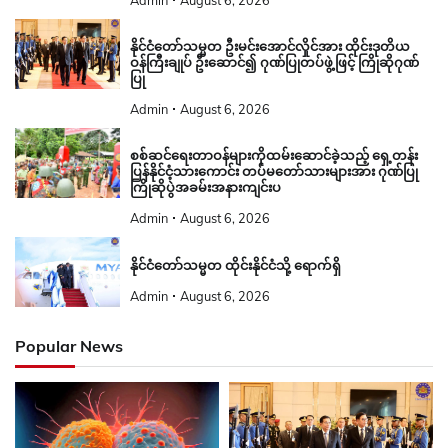
Admin
August 6, 2026
နိုင်ငံတော်သမ္မတ ဦးမင်းအောင်လှိုင်အား ထိုင်းဒုတိယ
ဝန်ကြီးချုပ် ဦးဆောင်၍ ဂုဏ်ပြုတပ်ဖွဲ့ဖြင့် ကြိုဆိုဂုဏ်
ပြု
Admin
August 6, 2026
စစ်ဆင်ရေးတာဝန်များကိုထမ်းဆောင်ခဲ့သည့် ရှေ့တန်း
ပြန်နိုင်ငံ့သားကောင်း တပ်မတော်သားများအား ဂုဏ်ပြု
ကြိုဆိုပွဲအခမ်းအနားကျင်းပ
Admin
August 6, 2026
နိုင်ငံတော်သမ္မတ ထိုင်းနိုင်ငံသို့ ရောက်ရှိ
Admin
August 6, 2026
Popular News