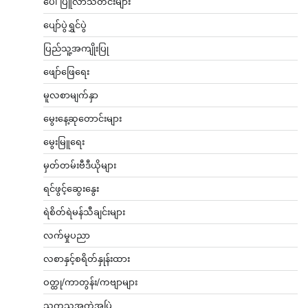
ပေါ်ပြူလာသတင်းများ
ပျော်ပွဲရွှင်ပွဲ
ပြည်သူ့အကျိုးပြု
ဖျော်ဖြေရေး
မူလစာမျက်နှာ
မွေးနေ့ဆုတောင်းများ
မွေးမြူရေး
မှတ်တမ်းဗီဒီယိုများ
ရင်ဖွင့်ဆွေးနွေး
ရဲစိတ်ရဲမန်သီချင်းများ
လက်မှုပညာ
လစာနှင့်စရိတ်နှုန်းထား
ဝတ္ထု/ကာတွန်း/ကဗျာများ
သကသအကွဲအပြဲ