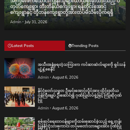
အကြမ်းဖက်သောင်းကျန်းသူများယာယီစိုးမိုးထားသည့် ဝိ
တုတ်ကျေးရွာ၊ တီးတိန်ယံကျေးရွာ၊ ရန်တိုင်းအောင်
ကျေးရွာနှင့် တွီဘန်ကျေးရွာတို့အားထပ်မံသိမ်းပိုက်ရရှိ
Admin
July 31, 2026
Latest Posts
Trending Posts
အသီးအနှံမှရတဲ့သကြားက ကင်ဆာဆဲလ်များကို ရှင်သန်
ပျံ့နှံ့စေနိုင်
Admin
August 6, 2026
နိုင်ငံတော်သမ္မတ ဦးမင်းအောင်လှိုင်အား ထိုင်းဒုတိယ
ဝန်ကြီးချုပ် ဦးဆောင်၍ ဂုဏ်ပြုတပ်ဖွဲ့ဖြင့် ကြိုဆိုဂုဏ်
ပြု
Admin
August 6, 2026
စစ်ဆင်ရေးတာဝန်များကိုထမ်းဆောင်ခဲ့သည့် ရှေ့တန်း
ပြန်နိုင်ငံ့သားကောင်း တပ်မတော်သားများအား ဂုဏ်ပြု