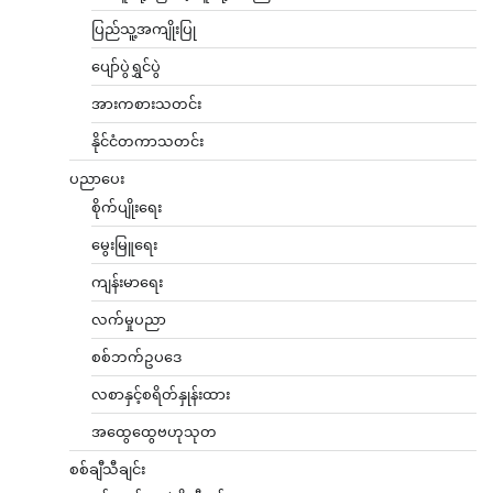
ပြည်သူ့အကျိုးပြု
ပျော်ပွဲရွှင်ပွဲ
အားကစားသတင်း
နိုင်ငံတကာသတင်း
ပညာပေး
စိုက်ပျိုးရေး
မွေးမြူရေး
ကျန်းမာရေး
လက်မှုပညာ
စစ်ဘက်ဥပဒေ
လစာနှင့်စရိတ်နှုန်းထား
အထွေထွေဗဟုသုတ
စစ်ချီသီချင်း