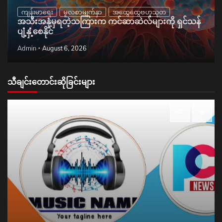
ကျန်းမာရေး
မူလစာမျက်နှာ
အထွေထွေဗဟုသုတ
အသီးအနှံမှရတဲ့သကြားက ကင်ဆာဆဲလ်များကို ရှင်သန်
ပျံ့နှံ့စေနိုင်
Admin
August 6, 2026
သီချင်းတောင်းဆိုခြင်းများ