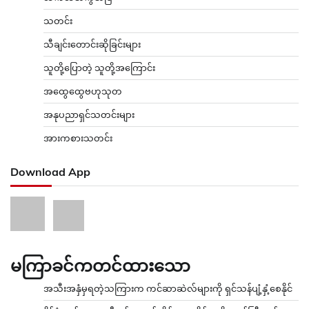
သတင်း
သီချင်းတောင်းဆိုခြင်းများ
သူတို့ပြောတဲ့ သူတို့အကြောင်း
အထွေထွေဗဟုသုတ
အနုပညာရှင်သတင်းများ
အားကစားသတင်း
Download App
မကြာခင်ကတင်ထားသော
အသီးအနှံမှရတဲ့သကြားက ကင်ဆာဆဲလ်များကို ရှင်သန်ပျံ့နှံ့စေနိုင်