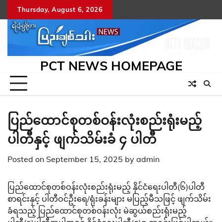
Skip
Thursday, August 6, 2026
to
content
PCT NEWS HOMEPAGE
ပြည်ထောင်စုတစ်ဝန်းလုံးစည်းရုံးမည့်
ပါတီနှင့် ဖျက်သိမ်းခံ ၄ ပါတီ
Posted on
September 15, 2025
by
admin
ပြည်ထောင်စုတစ်ဝန်းလုံးစည်းရုံးမည့် နိုင်ငံရေးပါတီ(၆)ပါတီ
စာရင်းနှင့် ပါတီဝင်ဦးရေ/ရုံးခန်းများ မပြည့်မီသဖြင့် ဖျက်သိမ်း
ခံရသည့် ပြည်ထောင်စုတစ်ဝန်းလုံး မဲဆွယ်စည်းရုံးမည့်