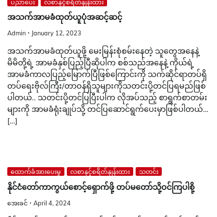
ပညာပေး
လစာနှင့်စရိတ်နှုန်းထား
အသက်အာမခံထုတ်ယူပုံအဆင့်ဆင့်
Admin
January 12, 2023
အသက်အာမခံထုတ်ယူဖို့ မေးမြန်းစုံစမ်းနေတဲ့ သူတွေအနေနဲ့
မိမိတို့ရဲ့ အာမခံနှစ်ပြည့်ပြီဆိုပါက စစ်သည်အနေနဲ့ ကိုယ်ရဲ့
အာမခံကာလပြည့်မြောက်ပြီဖြစ်ကြောင်းကို သက်ဆိုင်ရာတပ်ရှိ
တပ်ရေးဗိုလ်ကြီး/တာဝန်ရှိသူများကိုသတင်းပို့တင်ပြရမည်ဖြစ်
ပါတယ်.. သတင်းပို့တင်ပြပြီးပါက လိုအပ်သည့် စာရွက်စာတမ်း
များကို အာမခံရုံးချုပ်သို့ တင်ပြဆောင်ရွက်ပေးမှာဖြစ်ပါတယ်…
[…]
ထောက်ခံအားပေးမှု
လစာနှင့်စရိတ်နှုန်းထား
သတင်း
နိုင်ငံတော်ကာကွယ်စောင့်ရှောက်ဖို့ တပ်မတော်သို့ဝင်ကြပါစို့
အေးခင်
April 4, 2024