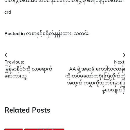
ပါတီ(၃)ပါတီအပါအဝင် နိုင်ငံရေးပါတီ(၄)ခု စာရင်းဖြစ်ပါတယ်။
crd
Posted in
လစာနှင့်စရိတ်နှုန်းထား
,
သတင်း
Post
Previous:
Next:
navigation
မြန်မာနိုင်ငံကို လာရောက်
AA ရဲ့အမာခံ ကေဒါသင်တန်း
စော်ကားသူ
ကို တပ်မတော်ကဗုံးကြဲလိုက်တဲ့
အတွက် ကမ္ဘာကိုသတင်းမှားဖြ
န့်ဝေလျက်ရှိ
Related Posts