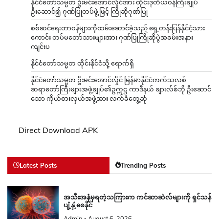
နိုင်ငံတော်သမ္မတ ဦးမင်းအောင်လှိုင်အား ထိုင်းဒုတိယဝန်ကြီးချုပ်
ဦးဆောင်၍ ဂုဏ်ပြုတပ်ဖွဲ့ဖြင့် ကြိုဆိုဂုဏ်ပြု
စစ်ဆင်ရေးတာဝန်များကိုထမ်းဆောင်ခဲ့သည့် ရှေ့တန်းပြန်နိုင်ငံ့သား
ကောင်း တပ်မတော်သားများအား ဂုဏ်ပြုကြိုဆိုပွဲအခမ်းအနား
ကျင်းပ
နိုင်ငံတော်သမ္မတ ထိုင်းနိုင်ငံသို့ ရောက်ရှိ
နိုင်ငံတော်သမ္မတ ဦးမင်းအောင်လှိုင် မြန်မာနိုင်ငံကက်သလစ်
ဆရာတော်ကြီးများအဖွဲ့ချုပ်၏ဥက္ကဋ္ဌ ကာဒီနယ် ချားလ်စ်ဘို ဦးဆောင်
သော ကိုယ်စားလှယ်အဖွဲ့အား လက်ခံတွေ့ဆုံ
Direct Download APK
Latest Posts
Trending Posts
အသီးအနှံမှရတဲ့သကြားက ကင်ဆာဆဲလ်များကို ရှင်သန်
ပျံ့နှံ့စေနိုင်
Admin
August 6, 2026