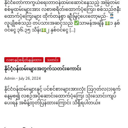
နိုင်ငံတော်ကာကွယ်ရေးတာဝန်ထမ်းဆောင်နေသည့် အမြဲတမ်း
စစ်မှုထမ်းများအား လစာ၊စရိတ်၊ထောက်ပံ့ကြေး၊ စစ်သည်ဇနီး
ထောက်ပံ့ကြေးများ ထိုက်တန်စွာ ချီးမြှင့်ပေးတော့မည်-
လူပျိုစစ်သည် တပ်သားအဆင့်သည်
သာမန်အချိန်
၁ နှစ်
ဝင်ငွေ ၃၆.၃၅ သိန်း
၂ နှစ်ဝင်ငွေ […]
လစာနှင့်စရိတ်နှုန်းထား
သတင်း
နိုင်ငံ့ဝန်ထမ်းများအတွက်သတင်းကောင်း
Admin
July 26, 2024
နိုင်ငံဝန်ထမ်းများနှင့် ပင်စင်စားများအားလုံး ဩဂုတ်လ(၁)ရက်
နေ့မှစ၍ လစဉ်အပိုဆောင်းထောက်ပံ့ကြေး သုံးသောင်းကျပ်
ပေးရန် အမိန့်ထုတ်ပြန်ထားကြောင်း သိရှိရပါတယ်။