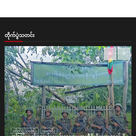
တိုက်ပွဲသတင်း
တိုက်ပွဲသတင်း
သတင်း