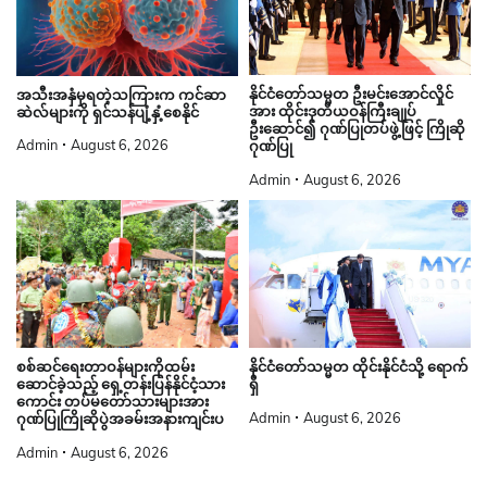
နိုင်ငံတော်သမ္မတ ဦးမင်းအောင်လှိုင်
အသီးအနှံမှရတဲ့သကြားက ကင်ဆာ
အား ထိုင်းဒုတိယဝန်ကြီးချုပ်
ဆဲလ်များကို ရှင်သန်ပျံ့နှံ့စေနိုင်
ဦးဆောင်၍ ဂုဏ်ပြုတပ်ဖွဲ့ဖြင့် ကြိုဆို
Admin
August 6, 2026
ဂုဏ်ပြု
Admin
August 6, 2026
စစ်ဆင်ရေးတာဝန်များကိုထမ်း
နိုင်ငံတော်သမ္မတ ထိုင်းနိုင်ငံသို့ ရောက်
ဆောင်ခဲ့သည့် ရှေ့တန်းပြန်နိုင်ငံ့သား
ရှိ
ကောင်း တပ်မတော်သားများအား
Admin
August 6, 2026
ဂုဏ်ပြုကြိုဆိုပွဲအခမ်းအနားကျင်းပ
Admin
August 6, 2026