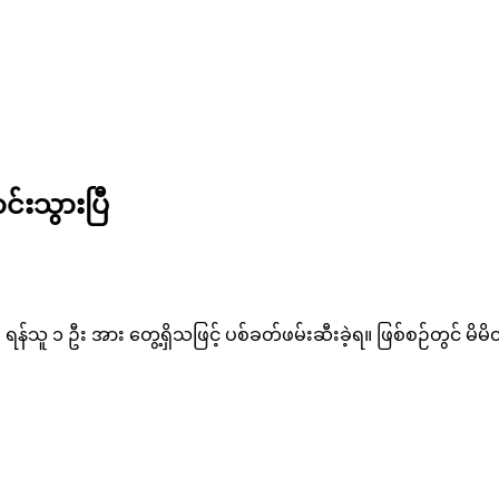
်းသွားပြီ
သူ ၁ ဦး အား တွေ့ရှိသဖြင့် ပစ်ခတ်ဖမ်းဆီးခဲ့ရ။ ဖြစ်စဉ်တွင် မိမိ