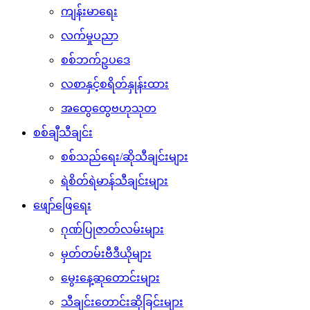
ကျန်းမာရေး
လက်မှုပညာ
စစ်ဘက်ဥပဒေ
လစာနှင့်စရိတ်နှုန်းထား
အထွေထွေဗဟုသုတ
စစ်ချီသီချင်း
စစ်သည်ရေး/ဆိုသီချင်းများ
ရဲစိတ်ရဲမာန်သီချင်းများ
ဖျော်ဖြေရေး
ဂုဏ်ပြုဇာတ်လမ်းများ
မှတ်တမ်းဗီဒီယိုများ
မွေးနေ့ဆုတောင်းများ
သီချင်းတောင်းဆိုခြင်းများ