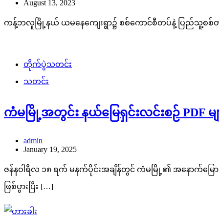
August 13, 2023
ကန့်ဘလူမြို့နယ် ယမနေကျေးရွာ၌ စစ်ကောင်စီတပ်နဲ့ ပြည်သူ့စစ်
တိုက်ပွဲသတင်း
သတင်း
ကံမမြို့အတွင်း နယ်မြေရှင်းလင်းစဉ် PDF 
admin
January 19, 2025
ဇန်နဝါရီလ ၁၈ ရက် မနက်ပိုင်းအချိန်တွင် ကံမမြို့၏ အနောက်မြော
ဖြစ်ပွားပြီး […]