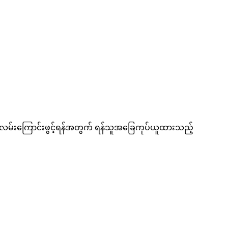
်လမ်းကြောင်းဖွင့်ရန်အတွက် ရန်သူအခြေကုပ်ယူထားသည့်