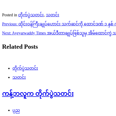
Posted in
တိုက်ပွဲသတင်း
,
သတင်း
Post
Previous:
ထိုင်းဝန်ကြီးချုပ်ဟောင်း သက်ဆင်ကို ထောင်ဒဏ် ၁ နှစ် ကျ
navigation
Next:
Ayeyarwaddy Times အယ်ဒီတာချုပ်ဖြစ်သူမှ အိမ်ထောင်ကွဲ 
Related Posts
တိုက်ပွဲသတင်း
သတင်း
ကန့်ဘလူက တိုက်ပွဲသတင်း
ပုည