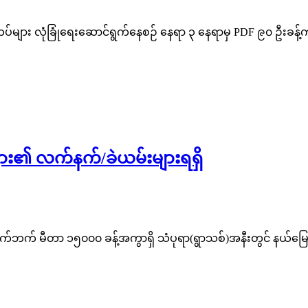
တပ်များ လုံခြုံရေးဆောင်ရွက်နေစဉ် နေရာ ၃ နေရာမှ PDF ၉၀ ဦးခန
များ၏ လက်နက်/ခဲယမ်းများရရှိ
က်ဘက် မီတာ ၁၅၀၀၀ ခန့်အကွာရှိ သံပုရာ(ရွာသစ်)အနီးတွင် နယ်မြေရှ