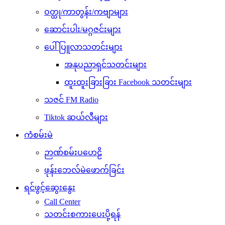
ဝတ္ထု/ကာတွန်း/ကဗျာများ
ဆောင်းပါး/မဂ္ဂဇင်းများ
ပေါ်ပြူလာသတင်းများ
အနုပညာရှင်သတင်းများ
ထူးထူးခြားခြား Facebook သတင်းများ
သဇင် FM Radio
Tiktok ဆယ်လီများ
ကံစမ်းမဲ
ဉာဏ်စမ်းပဟေဠိ
ဖုန်းဘေလ်မဲဖောက်ခြင်း
ရင်ဖွင့်ဆွေးနွေး
Call Center
သတင်းစကားပေးပို့ရန်