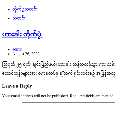
တိုက်ပွဲသတင်း
သတင်း
ဟားခါး တိုက်ပွဲ.
admin
August 26, 2022
ဩဂုတ် ၂၅ ရက်၊ ချင်းပြည်နယ်၊ ဟားခါး-ထန်တလန်သွားကားလမ်းပ
တောင်ကုန်းများအား စကစတပ်မှ ချီတက် ရှင်းလင်းစဉ် အပြန်အလှန်ပ
Leave a Reply
Your email address will not be published.
Required fields are marked