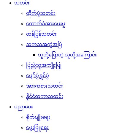
သတင်း
တိုက်ပွဲသတင်း
ထောက်ခံအားပေးမှု
တန်ပြန်သတင်း
သကသအကွဲအပြဲ
သူတို့ပြောတဲ့ သူတို့အကြောင်း
ပြည်သူ့အကျိုးပြု
ပျော်ပွဲရွှင်ပွဲ
အားကစားသတင်း
နိုင်ငံတကာသတင်း
ပညာပေး
စိုက်ပျိုးရေး
မွေးမြူရေး