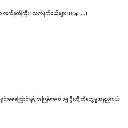
့်က လက်နက်ကြီး ၊ လက်နက်ငယ်များ၊ Drop […]
င်းစစ်ကြောင်းနှင့် အကြမ်းဖက် ၁၅ ဦးတို့ ထိတွေ့မှုအနည်းငယ်