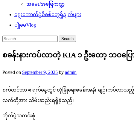
အမေး/အဖြေကဏ္ဍ
ရွေးကောက်ပွဲစိစစ်တွေ့ရှိချက်များ
ပျိုမေVlog
Search
for:
စခန်းနားကပ်လာတဲ့ KIA ၁ ဦးတော့ ဘဝပြောင
Posted on
September 9, 2025
by
admin
စက်တင်ဘာ ၈ ရက်နေ့တွင် လုံခြုံရေးစခန်းအနီး ချဉ်းကပ်လာသည့် ရန်
လက်တို့အား သိမ်းဆည်းရရှိခဲ့သည်။
တိုက်ပွဲသတင်းစုံ