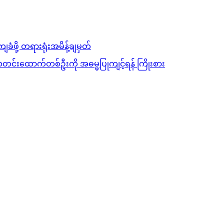
ခံဖို့ တရားရုံးအမိန့်ချမှတ်
သတင်းထောက်တစ်ဦးကို အဓမ္မပြုကျင့်ရန် ကြိုးစား