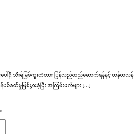
ေါ်ရှိ သီးရ်မြစ်ကူးတံတား ပြန်လည်တည်ဆောက်ရန်နှင့် ထန်တလန
စ်ခတ်မှုဖြစ်ပွားခဲ့ပြီး အကြမ်းဖက်များ […]
*