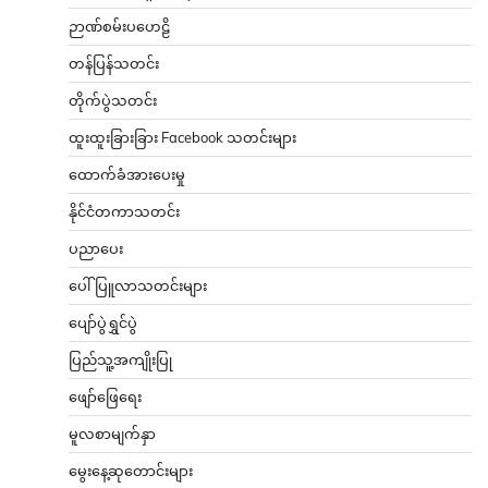
ဉာဏ်စမ်းပဟေဠိ
တန်ပြန်သတင်း
တိုက်ပွဲသတင်း
ထူးထူးခြားခြား Facebook သတင်းများ
ထောက်ခံအားပေးမှု
နိုင်ငံတကာသတင်း
ပညာပေး
ပေါ်ပြူလာသတင်းများ
ပျော်ပွဲရွှင်ပွဲ
ပြည်သူ့အကျိုးပြု
ဖျော်ဖြေရေး
မူလစာမျက်နှာ
မွေးနေ့ဆုတောင်းများ