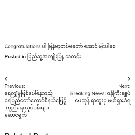
Congratulations ပါ မြန်မာ့တပ်မတော် အောင်မြင်ပါစေ
Posted in
ပြည်သူ့အကျိုးပြု
,
သတင်း
Post
Previous:
Next:
navigation
ရေလျှံမှုဖြစ်ပေါ်နေသည့်
Breaking News: ဝန်ကြီးချုပ်
နေပြည်တော်ကောင်စီနယ်မြေ၌
ပေထုန် ရာထူးမှ ဖယ်ရှားခံရ
ကူညီရေးလုပ်ငန်းများ
ဆောင်ရွက်