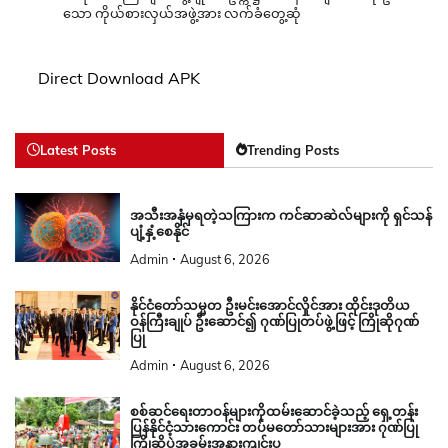
သော ကိုယ်စားလှယ်အဖွဲ့အား လက်ခံတွေ့ဆုံ
Direct Download APK
Latest Posts
Trending Posts
အသီးအနှံမှရတဲ့သကြားက ကင်ဆာဆဲလ်များကို ရှင်သန်
ပျံ့နှံ့စေနိုင်
Admin
August 6, 2026
နိုင်ငံတော်သမ္မတ ဦးမင်းအောင်လှိုင်အား ထိုင်းဒုတိယ
ဝန်ကြီးချုပ် ဦးဆောင်၍ ဂုဏ်ပြုတပ်ဖွဲ့ဖြင့် ကြိုဆိုဂုဏ်
ပြု
Admin
August 6, 2026
စစ်ဆင်ရေးတာဝန်များကိုထမ်းဆောင်ခဲ့သည့် ရှေ့တန်း
ပြန်နိုင်ငံ့သားကောင်း တပ်မတော်သားများအား ဂုဏ်ပြု
ကြိုဆိုပွဲအခမ်းအနားကျင်းပ