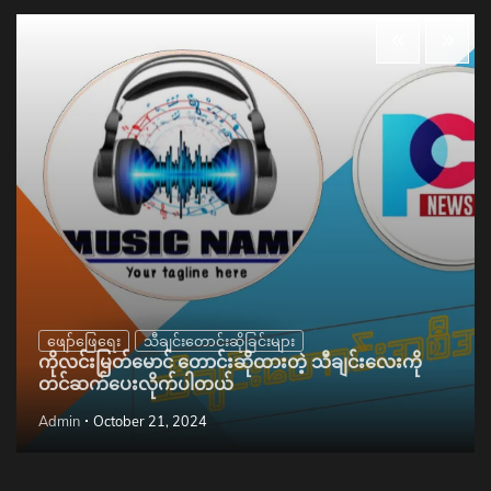
ဖျော်ဖြေရေး
သီချင်းတောင်းဆိုခြင်းများ
ကိုလင်းမြတ်မောင် တောင်းဆိုထားတဲ့ သီချင်းလေးကို
တင်ဆက်ပေးလိုက်ပါတယ်
Admin
October 21, 2024