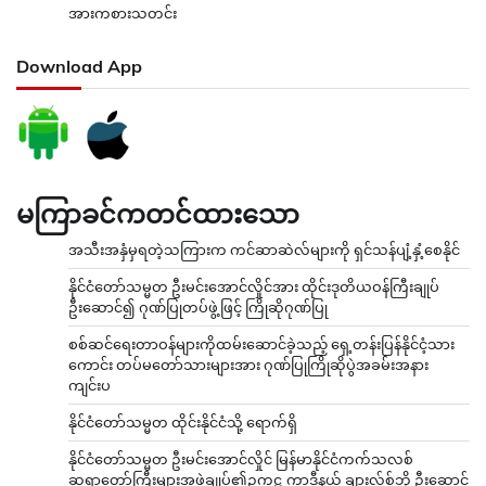
အားကစားသတင်း
Download App
မကြာခင်ကတင်ထားသော
အသီးအနှံမှရတဲ့သကြားက ကင်ဆာဆဲလ်များကို ရှင်သန်ပျံ့နှံ့စေနိုင်
နိုင်ငံတော်သမ္မတ ဦးမင်းအောင်လှိုင်အား ထိုင်းဒုတိယဝန်ကြီးချုပ်
ဦးဆောင်၍ ဂုဏ်ပြုတပ်ဖွဲ့ဖြင့် ကြိုဆိုဂုဏ်ပြု
စစ်ဆင်ရေးတာဝန်များကိုထမ်းဆောင်ခဲ့သည့် ရှေ့တန်းပြန်နိုင်ငံ့သား
ကောင်း တပ်မတော်သားများအား ဂုဏ်ပြုကြိုဆိုပွဲအခမ်းအနား
ကျင်းပ
နိုင်ငံတော်သမ္မတ ထိုင်းနိုင်ငံသို့ ရောက်ရှိ
နိုင်ငံတော်သမ္မတ ဦးမင်းအောင်လှိုင် မြန်မာနိုင်ငံကက်သလစ်
ဆရာတော်ကြီးများအဖွဲ့ချုပ်၏ဥက္ကဋ္ဌ ကာဒီနယ် ချားလ်စ်ဘို ဦးဆောင်