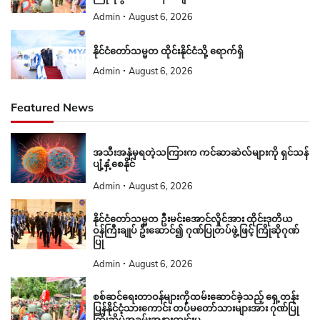
Admin
August 6, 2026
နိုင်ငံတော်သမ္မတ ထိုင်းနိုင်ငံသို့ ရောက်ရှိ
Admin
August 6, 2026
Featured News
အသီးအနှံမှရတဲ့သကြားက ကင်ဆာဆဲလ်များကို ရှင်သန်
ပျံ့နှံ့စေနိုင်
Admin
August 6, 2026
နိုင်ငံတော်သမ္မတ ဦးမင်းအောင်လှိုင်အား ထိုင်းဒုတိယ
ဝန်ကြီးချုပ် ဦးဆောင်၍ ဂုဏ်ပြုတပ်ဖွဲ့ဖြင့် ကြိုဆိုဂုဏ်
ပြု
Admin
August 6, 2026
စစ်ဆင်ရေးတာဝန်များကိုထမ်းဆောင်ခဲ့သည့် ရှေ့တန်း
ပြန်နိုင်ငံ့သားကောင်း တပ်မတော်သားများအား ဂုဏ်ပြု
ကြိုဆိုပွဲအခမ်းအနားကျင်းပ