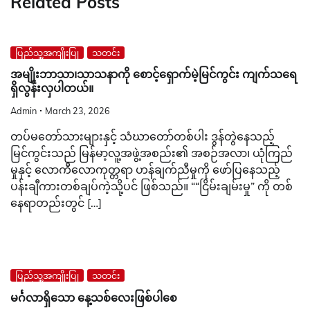
Related Posts
ပြည်သူ့အကျိုးပြု
သတင်း
အမျိုးဘာသာ၊သာသနာကို စောင့်ရှောက်မဲ့မြင်ကွင်း ကျက်သရေ
ရှိလွန်းလှပါတယ်။
Admin
March 23, 2026
တပ်မတော်သားများနှင့် သံဃာတော်တစ်ပါး ဒွန်တွဲနေသည့်
မြင်ကွင်းသည် မြန်မာ့လူ့အဖွဲ့အစည်း၏ အစဉ်အလာ၊ ယုံကြည်
မှုနှင့် လောကီလောကုတ္တရာ ဟန်ချက်ညီမှုကို ဖော်ပြနေသည့်
ပန်းချီကားတစ်ချပ်ကဲ့သို့ပင် ဖြစ်သည်။ ““ငြိမ်းချမ်းမှု” ကို တစ်
နေရာတည်းတွင် […]
ပြည်သူ့အကျိုးပြု
သတင်း
မင်္ဂလာရှိသော နေ့သစ်လေးဖြစ်ပါစေ