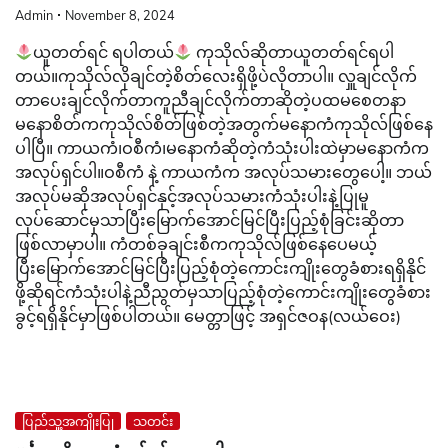
Admin
November 8, 2024
ယူတတ်ရင် ရပါတယ်
ကုသိုလ်ဆိုတာယူတတ်ရင်ရပါ
တယ်။ကုသိုလ်လိုချင်တဲ့စိတ်လေးရှိဖို့ပဲလိုတာပါ။ လှူချင်လိုက်
တာပေးချင်လိုက်တာကူညီချင်လိုက်တာဆိုတဲ့ပထမစေတနာ
မနောစိတ်ကကုသိုလ်စိတ်ဖြစ်တဲ့အတွက်မနောကံကုသိုလ်ဖြစ်နေ
ပါပြီ။ ကာယကံ၊ဝစီကံ၊မနောကံဆိုတဲ့ကံသုံးပါးထဲမှာမနောကံက
အလုပ်ရှင်ပါ။ဝစီကံ နဲ့ ကာယကံက အလုပ်သမားတွေပေါ့။ ဘယ်
အလုပ်မဆိုအလုပ်ရှင်နှင့်အလုပ်သမားကံသုံးပါးနဲ့ပြုမူ
လုပ်ဆောင်မှသာပြီးမြောက်အောင်မြင်ပြီးပြည့်စုံခြင်းဆိုတာ
ဖြစ်လာမှာပါ။ ကံတစ်ခုချင်းစီကကုသိုလ်ဖြစ်နေပေမယ့်
ပြီးမြောက်အောင်မြင်ပြီးပြည့်စုံတဲ့ကောင်းကျိုးတွေခံစားရရှိနိုင်
ဖို့ဆိုရင်ကံသုံးပါနဲ့ညီညွတ်မှသာပြည့်စုံတဲ့ကောင်းကျိုးတွေခံစား
ခွင့်ရရှိနိုင်မှာဖြစ်ပါတယ်။ မေတ္တာဖြင့် အရှင်ဇဝန(လယ်ဝေး)
ပြည်သူ့အကျိုးပြု
သတင်း