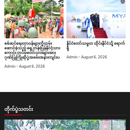
စစ်ဆင်ရေးတာဝန်များကိုထမ်း
နိုင်ငံတော်သမ္မတ ထိုင်းနိုင်ငံသို့ ရောက်
ဆောင်ခဲ့သည့် ရှေ့တန်းပြန်နိုင်ငံ့သား
ရှိ
ကောင်း တပ်မတော်သားများအား
Admin
August 6, 2026
ဂုဏ်ပြုကြိုဆိုပွဲအခမ်းအနားကျင်းပ
Admin
August 6, 2026
တိုက်ပွဲသတင်း