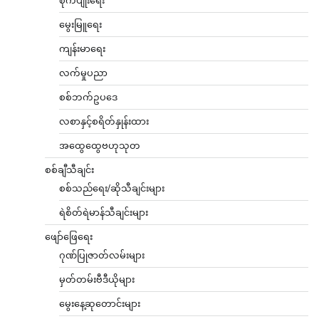
စိုက်ပျိုးရေး
မွေးမြူရေး
ကျန်းမာရေး
လက်မှုပညာ
စစ်ဘက်ဥပဒေ
လစာနှင့်စရိတ်နှုန်းထား
အထွေထွေဗဟုသုတ
စစ်ချီသီချင်း
စစ်သည်ရေး/ဆိုသီချင်းများ
ရဲစိတ်ရဲမာန်သီချင်းများ
ဖျော်ဖြေရေး
ဂုဏ်ပြုဇာတ်လမ်းများ
မှတ်တမ်းဗီဒီယိုများ
မွေးနေ့ဆုတောင်းများ