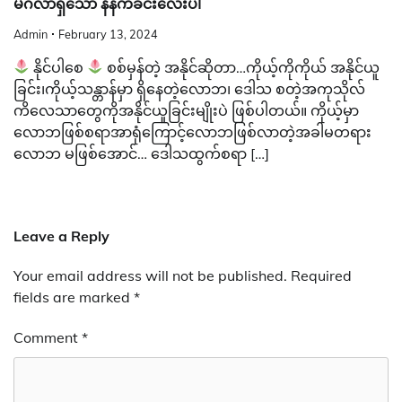
မင်္ဂလာရှိသော နံနက်ခင်းလေးပါ
Admin
February 13, 2024
နိုင်ပါစေ
စစ်မှန်တဲ့ အနိုင်ဆိုတာ…ကိုယ့်ကိုကိုယ် အနိုင်ယူ
ခြင်း၊ကိုယ့်သန္တာန်မှာ ရှိနေတဲ့လောဘ၊ ဒေါသ စတဲ့အကုသိုလ်
ကိလေသာတွေကိုအနိုင်ယူခြင်းမျိုးပဲ ဖြစ်ပါတယ်။ ကိုယ့်မှာ
လောဘဖြစ်စရာအာရုံကြောင့်လောဘဖြစ်လာတဲ့အခါမတရား
လောဘ မဖြစ်အောင်… ဒေါသထွက်စရာ […]
Leave a Reply
Your email address will not be published.
Required
fields are marked
*
Comment
*