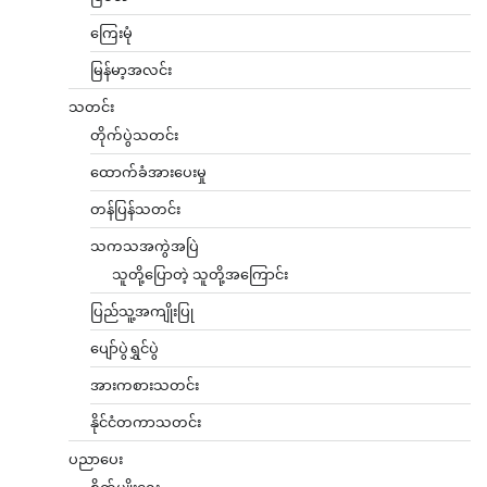
ကြေးမုံ
မြန်မာ့အလင်း
သတင်း
တိုက်ပွဲသတင်း
ထောက်ခံအားပေးမှု
တန်ပြန်သတင်း
သကသအကွဲအပြဲ
သူတို့ပြောတဲ့ သူတို့အကြောင်း
ပြည်သူ့အကျိုးပြု
ပျော်ပွဲရွှင်ပွဲ
အားကစားသတင်း
နိုင်ငံတကာသတင်း
ပညာပေး