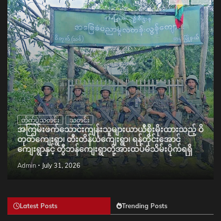
တိုက်ပွဲသတင်း
သတင်း
အကြမ်းဖက်သောင်းကျန်းသူများယာယီစိုးမိုးထားသည့် ဝိ
တုတ်ကျေးရွာ၊ တီးတိန်ယံကျေးရွာ၊ ရန်တိုင်းအောင်
ကျေးရွာနှင့် တွီဘန်ကျေးရွာတို့အားထပ်မံသိမ်းပိုက်ရရှိ
Admin
July 31, 2026
Latest Posts
Trending Posts