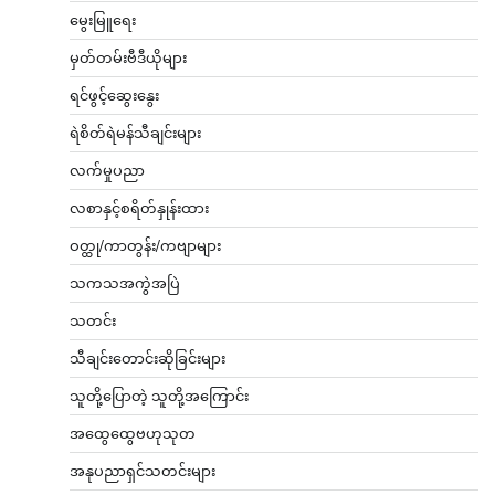
မွေးမြူရေး
မှတ်တမ်းဗီဒီယိုများ
ရင်ဖွင့်ဆွေးနွေး
ရဲစိတ်ရဲမန်သီချင်းများ
လက်မှုပညာ
လစာနှင့်စရိတ်နှုန်းထား
ဝတ္ထု/ကာတွန်း/ကဗျာများ
သကသအကွဲအပြဲ
သတင်း
သီချင်းတောင်းဆိုခြင်းများ
သူတို့ပြောတဲ့ သူတို့အကြောင်း
အထွေထွေဗဟုသုတ
အနုပညာရှင်သတင်းများ