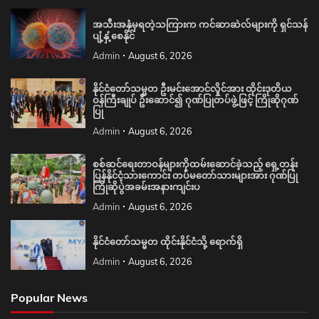
အသီးအနှံမှရတဲ့သကြားက ကင်ဆာဆဲလ်များကို ရှင်သန်
ပျံ့နှံ့စေနိုင်
Admin
August 6, 2026
နိုင်ငံတော်သမ္မတ ဦးမင်းအောင်လှိုင်အား ထိုင်းဒုတိယ
ဝန်ကြီးချုပ် ဦးဆောင်၍ ဂုဏ်ပြုတပ်ဖွဲ့ဖြင့် ကြိုဆိုဂုဏ်
ပြု
Admin
August 6, 2026
စစ်ဆင်ရေးတာဝန်များကိုထမ်းဆောင်ခဲ့သည့် ရှေ့တန်း
ပြန်နိုင်ငံ့သားကောင်း တပ်မတော်သားများအား ဂုဏ်ပြု
ကြိုဆိုပွဲအခမ်းအနားကျင်းပ
Admin
August 6, 2026
နိုင်ငံတော်သမ္မတ ထိုင်းနိုင်ငံသို့ ရောက်ရှိ
Admin
August 6, 2026
Popular News