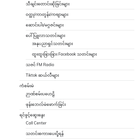
သီချင်းတောင်းဆိုခြင်းများ
ဝတ္ထု/ကာတွန်း/ကဗျာများ
ဆောင်းပါး/မဂ္ဂဇင်းများ
ပေါ်ပြူလာသတင်းများ
အနုပညာရှင်သတင်းများ
ထူးထူးခြားခြား Facebook သတင်းများ
သဇင် FM Radio
Tiktok ဆယ်လီများ
ကံစမ်းမဲ
ဉာဏ်စမ်းပဟေဠိ
ဖုန်းဘေလ်မဲဖောက်ခြင်း
ရင်ဖွင့်ဆွေးနွေး
Call Center
သတင်းစကားပေးပို့ရန်