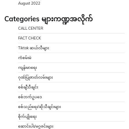
August 2022
Categories များကဏ္ဍအလိုက်
CALL CENTER
FACT CHECK
Tiktok ဆယ်လီများ
ကံစမ်းမဲ
ကျန်းမာရေး
ဂုဏ်ပြုဇာတ်လမ်းများ
စစ်ချီသီချင်း
စစ်ဘက်ဥပဒေ
စစ်သည်ရေး/ဆိုသီချင်းများ
စိုက်ပျိုးရေး
ဆောင်းပါး/မဂ္ဂဇင်းများ