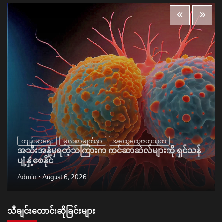
ကျန်းမာရေး
မူလစာမျက်နှာ
အထွေထွေဗဟုသုတ
အသီးအနှံမှရတဲ့သကြားက ကင်ဆာဆဲလ်များကို ရှင်သန်
ပျံ့နှံ့စေနိုင်
Admin
August 6, 2026
သီချင်းတောင်းဆိုခြင်းများ