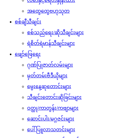
လစာနှင့်စရိတ်နှုန်းထား
အထွေထွေဗဟုသုတ
စစ်ချီသီချင်း
စစ်သည်ရေး/ဆိုသီချင်းများ
ရဲစိတ်ရဲမာန်သီချင်းများ
ဖျော်ဖြေရေး
ဂုဏ်ပြုဇာတ်လမ်းများ
မှတ်တမ်းဗီဒီယိုများ
မွေးနေ့ဆုတောင်းများ
သီချင်းတောင်းဆိုခြင်းများ
ဝတ္ထု/ကာတွန်း/ကဗျာများ
ဆောင်းပါး/မဂ္ဂဇင်းများ
ပေါ်ပြူလာသတင်းများ