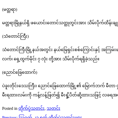
(မတ္တရာ)
မတ္တရာမြိုနယ်ရှိ ဖယောင်းတောင်သတ္တုတွင်းအား သိမ်းပိုက်ထိန်းချု
(သံတောင်ကြီး)
သံတောင်ကြီးမြို့နယ်အတွင်း နယ်မြေရှင်းစစ်ကြောင်းနှင့် အကြမ်းဖက
လက်၊ ရှေ့ထွက်မိုင်း ၇ လုံး တို့အား သိမ်းပိုက်ရရှိခဲ့သည်။
(ညောင်ခြေထောက်)
ပဲခူးတိုင်းဒေသကြီး၊ ညောင်ခြေထောက်မြို့၏ မြောက်ဘက် မီတာ ၄
မီးရထားလမ်းကို ကန့်လန့်ဖြတ်၍ မီးရှို့ပိတ်ဆို့ထားသဖြင့် လခရ
Posted in
တိုက်ပွဲသတင်း
,
သတင်း
Post
Previous:
ဩဂုတ် ၂၁ ရက် တိုက်ပွဲသတင်းများ