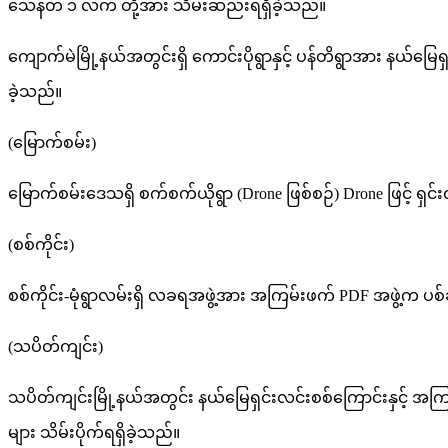
သေနတ် ၁ လက် တို့အား သိမ်းဆည်းရရှိခဲ့သည်။
ကျောက်မဲမြို့နယ်အတွင်းရှိ ကောင်းပိုရွာနှင့် ပန်တိရွာအား နယ်မြေရ
ခဲ့သည်။
(မြောက်စမ်း)
မြောက်စမ်းဒေသရှိ စက်စက်ယိုရွာ (Drone ဖြစ်စဉ်) Drone ဖြင့် ရ
(စစ်ကိုင်း)
စစ်ကိုင်း-မုံရွာလမ်းရှိ လခရအဖွဲ့အား အကြမ်းဖက် PDF အဖွဲ့က ပစ်ခတ်တိ
(သပိတ်ကျင်း)
သပိတ်ကျင်းမြို့နယ်အတွင်း နယ်မြေရှင်းလင်းစစ်ကြောင်းနှင့် အကြမ
များ သိမ်းပိုက်ရရှိခဲ့သည်။