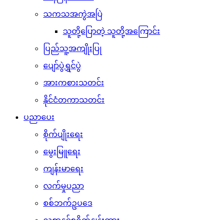
သကသအကွဲအပြဲ
သူတို့ပြောတဲ့ သူတို့အကြောင်း
ပြည်သူ့အကျိုးပြု
ပျော်ပွဲရွှင်ပွဲ
အားကစားသတင်း
နိုင်ငံတကာသတင်း
ပညာပေး
စိုက်ပျိုးရေး
မွေးမြူရေး
ကျန်းမာရေး
လက်မှုပညာ
စစ်ဘက်ဥပဒေ