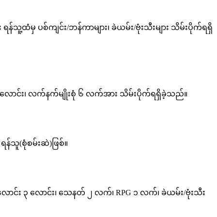
ရန်သူ့ထံမှ ပစ်ကျင်း/ဘန်ကာများ၊ ခဲယမ်း/ဗုံးသီးများ သိမ်းပိုက်ရရှိ
လောင်း၊ လက်နက်မျိုးစုံ ၆ လက်အား သိမ်းပိုက်ရရှိခဲ့သည်။
ရန်သူ(စုံစမ်းဆဲ)ဖြစ်။
ူ့အလောင်း ၃ လောင်း၊ သေနတ် ၂ လက်၊ RPG ၁ လက်၊ ခဲယမ်း/ဗုံးသီး