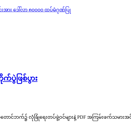
်းအား ဒေါ်လာ ၈၀၀၀၀ ထပ်မံဂုဏ်ပြု
ပွဲဖြစ်ပွား
ာင်ဘက်၌ လုံခြုံရေးတပ်ဖွဲ့ဝင်များနဲ့ PDF အကြမ်းဖက်သမားအင်အား 