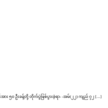
၅၀ ဦးခန့်တို့ တိုက်ပွဲဖြစ်ပွားခဲ့ရာ- -အမ်(၂၂) ကျည် ၇၂ […]