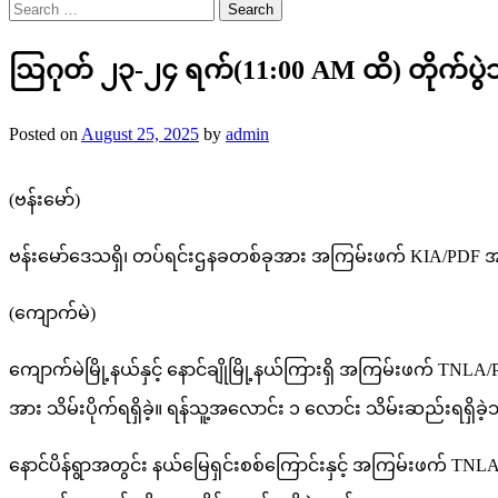
Search
for:
ဩဂုတ် ၂၃-၂၄ ရက်(11:00 AM ထိ) တိုက်ပွ
Posted on
August 25, 2025
by
admin
(ဗန်းမော်)
ဗန်းမော်ဒေသရှိ၊ တပ်ရင်းဌနခတစ်ခုအား အကြမ်းဖက် KIA/PDF အဖွဲ့က လက
(ကျောက်မဲ)
ကျောက်မဲမြို့နယ်နှင့် နောင်ချိုမြို့နယ်ကြားရှိ အကြမ်းဖက် TNLA/
အား သိမ်းပိုက်ရရှိခဲ့။ ရန်သူ့အလောင်း ၁ လောင်း သိမ်းဆည်းရရှိခဲ
နောင်ပိန်ရွာအတွင်း နယ်မြေရှင်းစစ်ကြောင်းနှင့် အကြမ်းဖက် TNLA/PDF 