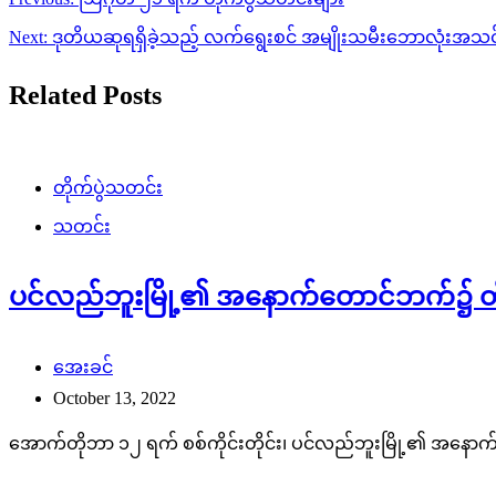
navigation
Next:
ဒုတိယဆုရရှိခဲ့သည့် လက်ရွေးစင် အမျိုးသမီးဘောလုံးအသင
Related Posts
တိုက်ပွဲသတင်း
သတင်း
ပင်လည်ဘူးမြို့၏ အနောက်တောင်ဘက်၌ တိုက်
အေးခင်
October 13, 2022
အောက်တိုဘာ ၁၂ ရက် စစ်ကိုင်းတိုင်း၊ ပင်လည်ဘူးမြို့၏ အနောက်တေ