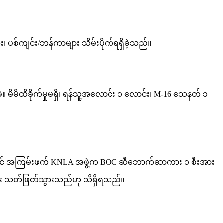
း၊ ပစ်ကျင်း/ဘန်ကာများ သိမ်းပိုက်ရရှိခဲ့သည်။
့။ မိမိထိခိုက်မှုမရှိ၊ ရန်သူ့အလောင်း ၁ လောင်း၊ M-16 သေနတ် ၁
းဆုံတွင် အကြမ်းဖက် KNLA အဖွဲ့က BOC ဆီဘောက်ဆာကား ၁ စီးအား
်ဦးအား သတ်ဖြတ်သွားသည်ဟု သိရှိရသည်။