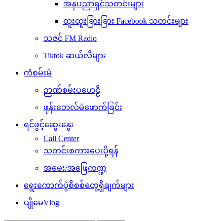
အနုပညာရှင်သတင်းများ
ထူးထူးခြားခြား Facebook သတင်းများ
သဇင် FM Radio
Tiktok ဆယ်လီများ
ကံစမ်းမဲ
ဉာဏ်စမ်းပဟေဠိ
ဖုန်းဘေလ်မဲဖောက်ခြင်း
ရင်ဖွင့်ဆွေးနွေး
Call Center
သတင်းစကားပေးပို့ရန်
အမေး/အဖြေကဏ္ဍ
ရွေးကောက်ပွဲစိစစ်တွေ့ရှိချက်များ
ပျိုမေVlog