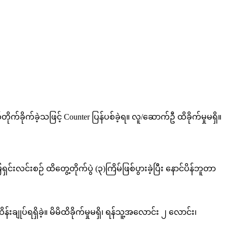
်ခိုက်ခဲ့သဖြင့် Counter ပြန်ပစ်ခဲ့ရ။ လူ/ဆောက်ဦ ထိခိုက်မှုမရှိ။
းလင်းစဉ် ထိတွေ့တိုက်ပွဲ (၃)ကြိမ်ဖြစ်ပွားခဲ့ပြီး နောင်ပိန်ဘူတာ
းချုပ်ရရှိခဲ့။ မိမိထိခိုက်မှုမရှိ၊ ရန်သူ့အလောင်း ၂ လောင်း၊