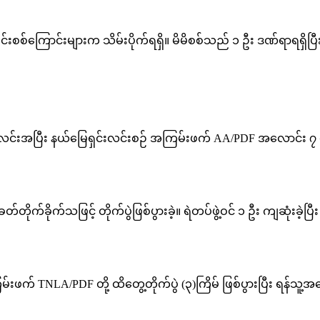
ှင်းစစ်ကြောင်းများက သိမ်းပိုက်ရရှိ။ မိမိစစ်သည် ၁ ဦး ဒဏ်ရာရရှိပြီး 
ှင်းလင်းအပြီး နယ်မြေရှင်းလင်းစဉ် အကြမ်းဖက် AA/PDF အလောင်း ၇ 
ုက်ခိုက်သဖြင့် တိုက်ပွဲဖြစ်ပွားခဲ့။ ရဲတပ်ဖွဲ့ဝင် ၁ ဦး ကျဆုံးခဲ့ပြီး 
်းဖက် TNLA/PDF တို့ ထိတွေ့တိုက်ပွဲ (၃)ကြိမ် ဖြစ်ပွားပြီး ရန်သ