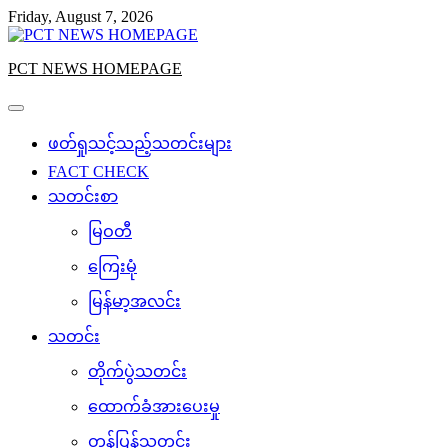
Skip
Friday, August 7, 2026
to
content
PCT NEWS HOMEPAGE
ဖတ်ရှုသင့်သည့်သတင်းများ
FACT CHECK
သတင်းစာ
မြဝတီ
ကြေးမုံ
မြန်မာ့အလင်း
သတင်း
တိုက်ပွဲသတင်း
ထောက်ခံအားပေးမှု
တန်ပြန်သတင်း