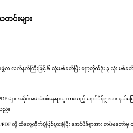
ဲသတင်းများ
်နက်ကြီးဖြင့် ၆ လုံးပစ်ခတ်ပြီး ရှော့တိုက်ဒုံး ၃ လုံး ပစ်ခတ်တိုက
PDF များ အခိုင်အမာခံစစ်နေရာယူထားသည့် နောင်ပိန်ရွာအား နယ်မြေရှင်
့သည်။
တို့ ထိတွေ့တိုက်ပွဲဖြစ်ပွားခဲ့ပြီး နောင်ပိန်ရွာအား တပ်မတော်မှ ထိန်