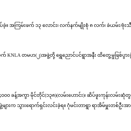
ပ်ခဲ့။ အကြမ်းဖက် ၁၃ လောင်း၊ လက်နက်မျိုးစုံ ၈ လက်၊ ခဲယမ်း/ဗုံးသီ
် KNLA တမဟ(၂)အဖွဲ့တို့ ရွှေညောင်ပင်ရွာအနီး ထိတွေ့မှုဖြစ်ပွားခဲ
၀၀၀ ခန့်အကွာ မိုင်တိုင်(၁၃၈)(လမ်းဟောင်း)၊ ဆိပ်ဖူးကုန်းလမ်
အဖွဲ့များက သွားရောက်ရှင်းလင်းခဲ့ရ။ ဂုံမင်းတာရွာ ရာအိမ်မှူးတစ