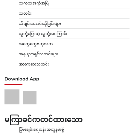
သကသအကွဲအပြဲ
သတင်း
သီချင်းတောင်းဆိုခြင်းများ
သူတို့ပြောတဲ့ သူတို့အကြောင်း
အထွေထွေဗဟုသုတ
အနုပညာရှင်သတင်းများ
အားကစားသတင်း
Download App
မကြာခင်ကတင်ထားသော
ငြိမ်းချမ်းရေးပန်း အတူနမ်းစို့