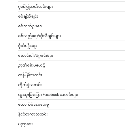
ဂုဏ်ပြုဇာတ်လမ်းများ
စစ်ချီသီချင်း
စစ်ဘက်ဥပဒေ
စစ်သည်ရေး/ဆိုသီချင်းများ
စိုက်ပျိုးရေး
ဆောင်းပါး/မဂ္ဂဇင်းများ
ဉာဏ်စမ်းပဟေဠိ
တန်ပြန်သတင်း
တိုက်ပွဲသတင်း
ထူးထူးခြားခြား Facebook သတင်းများ
ထောက်ခံအားပေးမှု
နိုင်ငံတကာသတင်း
ပညာပေး