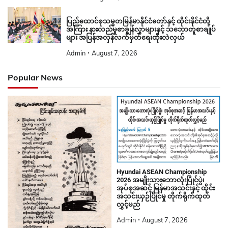
ပြည်ထောင်စုသမ္မတမြန်မာနိုင်ငံတော်နှင့် ထိုင်းနိုင်ငံတို့
အကြား နားလည်မှုစာချွန်လွှာများနှင့် သဘောတူစာချုပ်
များ အပြန်အလှန်လက်မှတ်ရေးထိုးလဲလှယ်
Admin
August 7, 2026
Popular News
Hyundai ASEAN Championship
2026 အမျိုးသားဘောလုံးပြိုင်ပွဲ၊
အုပ်စုအဆင့် မြန်မာအသင်းနှင့် ထိုင်း
အသင်းယှဉ်ပြိုင်မှု တိုက်ရိုက်ထုတ်
လွှင့်မည်
Admin
August 7, 2026