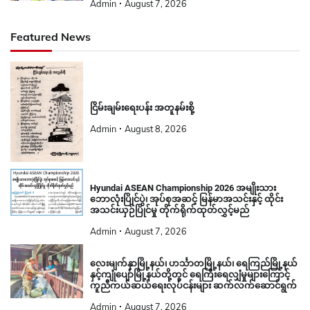
Admin
August 7, 2026
Featured News
ငြိမ်းချမ်းရေးပန်း အတူနမ်းစို့
Admin
August 8, 2026
Hyundai ASEAN Championship 2026 အမျိုးသား
ဘောလုံးပြိုင်ပွဲ၊ အုပ်စုအဆင့် မြန်မာအသင်းနှင့် ထိုင်း
အသင်းယှဉ်ပြိုင်မှု တိုက်ရိုက်ထုတ်လွှင့်မည်
Admin
August 7, 2026
လေးမျက်နှာမြို့နယ်၊ ဟင်္သာတမြို့နယ်၊ ရေကြည်မြို့နယ်
နှင့်ကျုံပျော်မြို့နယ်တို့တွင် ရေကြီးရေလျှံမှုများကြောင့်
ကူညီကယ်ဆယ်ရေးလုပ်ငန်းများ ဆက်လက်ဆောင်ရွက်
Admin
August 7, 2026