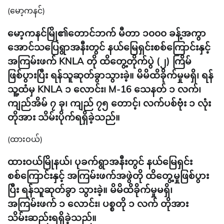
(မော့ကနင်)
မော့ကနင်မြို၏တောင်ဘက် မီတာ ၁၀၀၀ ခန့်အကွာ
အောင်သပြေရွာအနီးတွင် နယ်မြေရှင်းစစ်ကြောင်းနှင့်
အကြမ်းဖက် KNLA တို ထိတွေ့တိုက်ပွဲ (၂) ကြိမ်
ဖြစ်ပွားပြီး ရန်သူဆုတ်ခွာသွားခဲ့။ မိမိထိခိုက်မှုမရှိ၊ ရန်
သူ့ထံမှ KNLA ၁ လောင်း၊ M-16 သေနတ် ၁ လက်၊
ကျည်အိမ် ၇ ခု၊ ကျည် ၇၅ တောင့်၊ လက်ပစ်ဗုံး ၁ လုံး
တိုအား သိမ်းပိုက်ရရှိခဲ့သည်။
(ထားဝယ်)
ထားဝယ်မြိုနယ်၊ ပုခက်ရွာအနီးတွင် နယ်မြေရှင်း
စစ်ကြောင်းနှင့် အကြမ်းဖက်အဖွဲတို ထိတွေ့မှုဖြစ်ပွား
ပြီး ရန်သူဆုတ်ခွာ သွားခဲ့။ မိမိထိခိုက်မှုမရှိ၊
အကြမ်းဖက် ၁ လောင်း၊ ပစ္စတို ၁ လက် တိုအား
သိမ်းဆည်းရရှိခဲ့သည်။