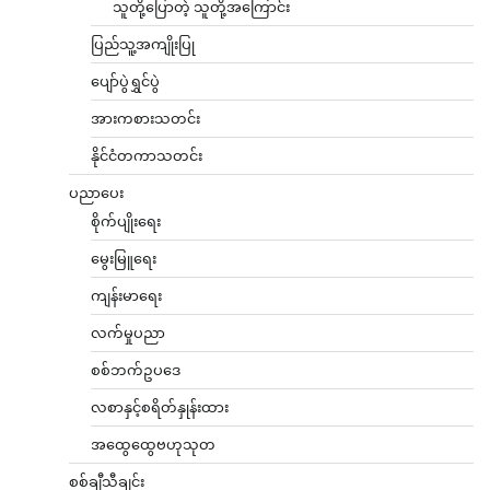
သူတို့ပြောတဲ့ သူတို့အကြောင်း
ပြည်သူ့အကျိုးပြု
ပျော်ပွဲရွှင်ပွဲ
အားကစားသတင်း
နိုင်ငံတကာသတင်း
ပညာပေး
စိုက်ပျိုးရေး
မွေးမြူရေး
ကျန်းမာရေး
လက်မှုပညာ
စစ်ဘက်ဥပဒေ
လစာနှင့်စရိတ်နှုန်းထား
အထွေထွေဗဟုသုတ
စစ်ချီသီချင်း