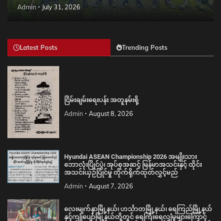
Admin
July 31, 2026
Latest Posts
Trending Posts
ငြိမ်းချမ်းရေးပန်း အတူနမ်းစို့
Admin
August 8, 2026
Hyundai ASEAN Championship 2026 အမျိုးသား
ဘောလုံးပြိုင်ပွဲ၊ အုပ်စုအဆင့် မြန်မာအသင်းနှင့် ထိုင်း
အသင်းယှဉ်ပြိုင်မှု တိုက်ရိုက်ထုတ်လွှင့်မည်
Admin
August 7, 2026
လေးမျက်နှာမြို့နယ်၊ ဟင်္သာတမြို့နယ်၊ ရေကြည်မြို့နယ်
နှင့်ကျုံပျော်မြို့နယ်တို့တွင် ရေကြီးရေလျှံမှုများကြောင့်