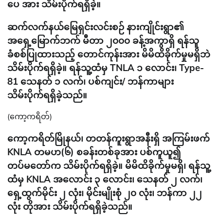
ပေ အား သိမ်းပိုက်ရရှိခဲ့။
ဆက်လက်နယ်မြေရှင်းလင်းစဉ် နားကျိုင်းရွာ၏
အရှေ့မြောက်ဘက် မီတာ ၂၀၀၀ ခန့်အကွာရှိ ရန်သူ
ခံစစ်ပြုထားသည့် တောင်ကုန်းအား မိမိထိခိုက်မှုမရှိဘဲ
သိမ်းပိုက်ရရှိခဲ့။ ရန်သူ့ထံမှ TNLA ၁ လောင်း၊ Type-
81 သေနတ် ၁ လက်၊ ပစ်ကျင်း/ ဘန်ကာများ
သိမ်းပိုက်ရရှိခဲ့သည်။
(ကော့ကရိတ်)
ကော့ကရိတ်မြိုနယ်၊ တတန်ကူးရွာအနီးရှိ အကြမ်းဖက်
KNLA တမဟ(၆) စခန်းတစ်ခုအား ပစ်ကူယူ၍
တပ်မတော်က သိမ်းပိုက်ရရှိခဲ့။ မိမိထိခိုက်မှုမရှိ၊ ရန်သူ့
ထံမှ KNLA အလောင်း ၃ လောင်း၊ သေနတ် ၂ လက်၊
ရှေ့ထွက်မိုင်း ၂ လုံး၊ မိုင်းမျိုးစုံ ၂၀ လုံး၊ ဘန်ကာ ၂၂
လုံး တိုအား သိမ်းပိုက်ရရှိခဲ့သည်။