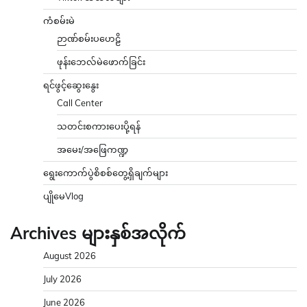
ကံစမ်းမဲ
ဉာဏ်စမ်းပဟေဠိ
ဖုန်းဘေလ်မဲဖောက်ခြင်း
ရင်ဖွင့်ဆွေးနွေး
Call Center
သတင်းစကားပေးပို့ရန်
အမေး/အဖြေကဏ္ဍ
ရွေးကောက်ပွဲစိစစ်တွေ့ရှိချက်များ
ပျိုမေVlog
Archives များနှစ်အလိုက်
August 2026
July 2026
June 2026