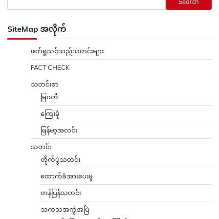
Search
SiteMap အလိုက်
ဖတ်ရှုသင့်သည့်သတင်းများ
FACT CHECK
သတင်းစာ
မြဝတီ
ကြေးမုံ
မြန်မာ့အလင်း
သတင်း
တိုက်ပွဲသတင်း
ထောက်ခံအားပေးမှု
တန်ပြန်သတင်း
သကသအကွဲအပြဲ