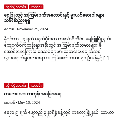
တိုက်ပွဲသတင်း
သတင်း
ရေဖြူတွင် အကြမ်းဖက်အလောင်းနှင့် မူးယစ်ဆေးဝါးများ
သိမ်းဆည်းရရှိ
Admin
November 25, 2024
နိုဝင်ဘာ ၂၄ ရက် မနက်ပိုင်းက တနင်္သာရီတိုင်း၊ ရေဖြူမြို့နယ်၊
ကျောက်ဝက်ကုန်းရွာအနီးတွင် အကြမ်းဖက်သမားများ ခို
အောင်းနေကြောင်း ဒေသခံများ၏ သတင်းပေးချက်အရ
သွားရောက်ရှင်းလင်းရာ အကြမ်းဖက်သမား ၅၀ ဦးခန့်နှင့် […]
တိုက်ပွဲသတင်း
သတင်း
ကလေး သာယာကုန်းအခြေအနေ
အေးခင်
May 10, 2024
မေလ ၉ ရက် နေ့လည် ၃ နာရီခွဲခန့်တွင် ကလေးမြို့နယ်၊ သာယာ