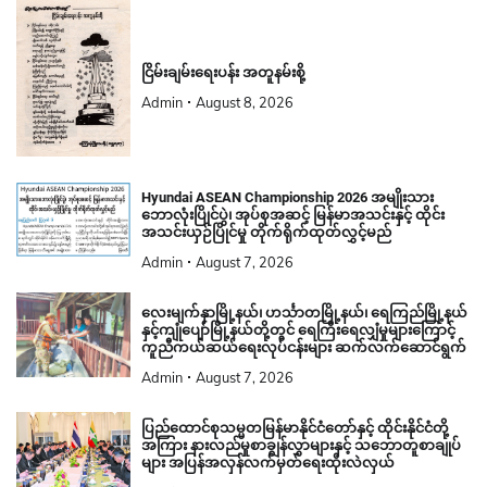
ငြိမ်းချမ်းရေးပန်း အတူနမ်းစို့
Admin
August 8, 2026
Hyundai ASEAN Championship 2026 အမျိုးသား
ဘောလုံးပြိုင်ပွဲ၊ အုပ်စုအဆင့် မြန်မာအသင်းနှင့် ထိုင်း
အသင်းယှဉ်ပြိုင်မှု တိုက်ရိုက်ထုတ်လွှင့်မည်
Admin
August 7, 2026
လေးမျက်နှာမြို့နယ်၊ ဟင်္သာတမြို့နယ်၊ ရေကြည်မြို့နယ်
နှင့်ကျုံပျော်မြို့နယ်တို့တွင် ရေကြီးရေလျှံမှုများကြောင့်
ကူညီကယ်ဆယ်ရေးလုပ်ငန်းများ ဆက်လက်ဆောင်ရွက်
Admin
August 7, 2026
ပြည်ထောင်စုသမ္မတမြန်မာနိုင်ငံတော်နှင့် ထိုင်းနိုင်ငံတို့
အကြား နားလည်မှုစာချွန်လွှာများနှင့် သဘောတူစာချုပ်
များ အပြန်အလှန်လက်မှတ်ရေးထိုးလဲလှယ်