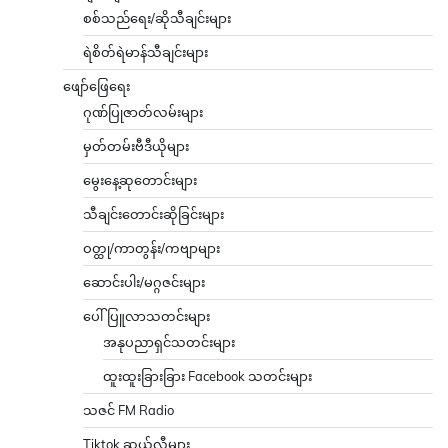
စစ်သည်ရေး/ဆိုသီချင်းများ
ရဲစိတ်ရဲမာန်သီချင်းများ
ဖျော်ဖြေရေး
ဂုဏ်ပြုဇာတ်လမ်းများ
မှတ်တမ်းဗီဒီယိုများ
မွေးနေ့ဆုတောင်းများ
သီချင်းတောင်းဆိုခြင်းများ
ဝတ္ထု/ကာတွန်း/ကဗျာများ
ဆောင်းပါး/မဂ္ဂဇင်းများ
ပေါ်ပြူလာသတင်းများ
အနုပညာရှင်သတင်းများ
ထူးထူးခြားခြား Facebook သတင်းများ
သဇင် FM Radio
Tiktok ဆယ်လီများ