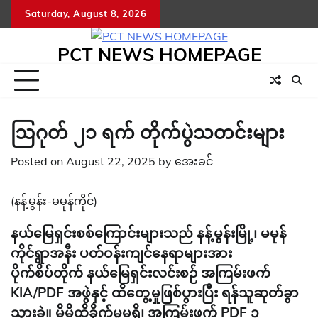
Skip
Saturday, August 8, 2026
to
content
PCT NEWS HOMEPAGE
ဩဂုတ် ၂၁ ရက် တိုက်ပွဲသတင်းများ
Posted on
August 22, 2025
by
အေးခင်
(နန့်မွန်း-မမုန်ကိုင်)
နယ်မြေရှင်းစစ်ကြောင်းများသည် နန့်မွန်းမြို့၊ မမုန်
ကိုင်ရွာအနီး ပတ်ဝန်းကျင်နေရာများအား
ပိုက်စိပ်တိုက် နယ်မြေရှင်းလင်းစဉ် အကြမ်းဖက်
KIA/PDF အဖွဲနှင့် ထိတွေ့မှုဖြစ်ပွားပြီး ရန်သူဆုတ်ခွာ
သွားခဲ့။ မိမိထိခိုက်မှုမရှိ၊ အကြမ်းဖက် PDF ၁