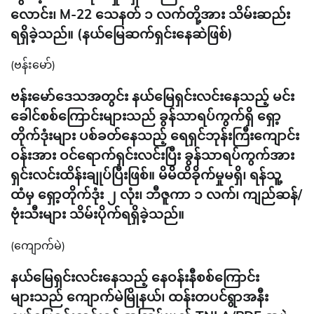
လောင်း၊ M-22 သေနတ် ၁ လက်တို့အား သိမ်းဆည်း
ရရှိခဲ့သည်။ (နယ်မြေဆက်ရှင်းနေဆဲဖြစ်)
(ဗန်းမော်)
ဗန်းမော်ဒေသအတွင်း နယ်မြေရှင်းလင်းနေသည့် မင်း
ခေါင်စစ်ကြောင်းများသည် ခွန်သာရပ်ကွက်ရှိ ရှော့
တိုက်ဒုံးများ ပစ်ခတ်နေသည့် ရေရှင်ဘုန်းကြီးကျောင်း
ဝန်းအား ဝင်ရောက်ရှင်းလင်းပြီး ခွန်သာရပ်ကွက်အား
ရှင်းလင်းထိန်းချုပ်ပြီးဖြစ်။ မိမိထိခိုက်မှုမရှိ၊ ရန်သူ့
ထံမှ ရှော့တိုက်ဒုံး ၂ လုံး၊ ဘီဇူကာ ၁ လက်၊ ကျည်ဆန်/
ဗုံးသီးများ သိမ်းပိုက်ရရှိခဲ့သည်။
(ကျောက်မဲ)
နယ်မြေရှင်းလင်းနေသည့် နေဝန်းနီစစ်ကြောင်း
များသည် ကျောက်မဲမြိုနယ်၊ ထန်းတပင်ရွာအနီး