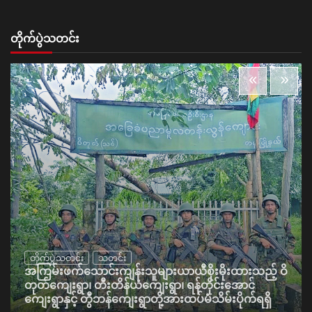
တိုက်ပွဲသတင်း
တိုက်ပွဲသတင်း
သတင်း
အကြမ်းဖက်သောင်းကျန်းသူများယာယီစိုးမိုးထားသည့် ဝိ
တုတ်ကျေးရွာ၊ တီးတိန်ယံကျေးရွာ၊ ရန်တိုင်းအောင်
ကျေးရွာနှင့် တွီဘန်ကျေးရွာတို့အားထပ်မံသိမ်းပိုက်ရရှိ