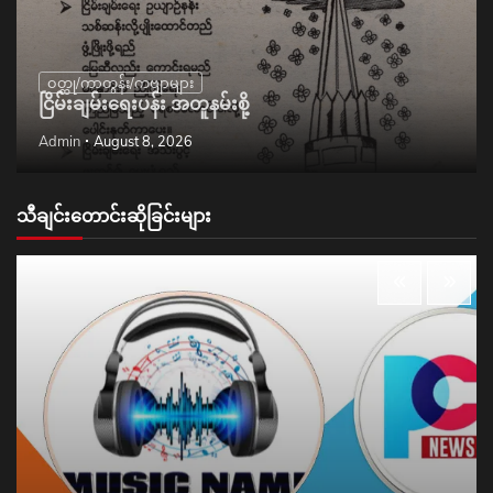
ဝတ္ထု/ကာတွန်း/ကဗျာများ
ငြိမ်းချမ်းရေးပန်း အတူနမ်းစို့
Admin
August 8, 2026
သီချင်းတောင်းဆိုခြင်းများ