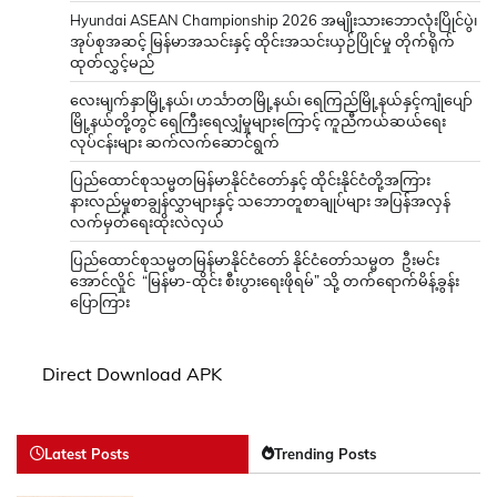
Hyundai ASEAN Championship 2026 အမျိုးသားဘောလုံးပြိုင်ပွဲ၊
အုပ်စုအဆင့် မြန်မာအသင်းနှင့် ထိုင်းအသင်းယှဉ်ပြိုင်မှု တိုက်ရိုက်
ထုတ်လွှင့်မည်
လေးမျက်နှာမြို့နယ်၊ ဟင်္သာတမြို့နယ်၊ ရေကြည်မြို့နယ်နှင့်ကျုံပျော်
မြို့နယ်တို့တွင် ရေကြီးရေလျှံမှုများကြောင့် ကူညီကယ်ဆယ်ရေး
လုပ်ငန်းများ ဆက်လက်ဆောင်ရွက်
ပြည်ထောင်စုသမ္မတမြန်မာနိုင်ငံတော်နှင့် ထိုင်းနိုင်ငံတို့အကြား
နားလည်မှုစာချွန်လွှာများနှင့် သဘောတူစာချုပ်များ အပြန်အလှန်
လက်မှတ်ရေးထိုးလဲလှယ်
ပြည်ထောင်စုသမ္မတမြန်မာနိုင်ငံတော် နိုင်ငံတော်သမ္မတ ဦးမင်း
အောင်လှိုင် “မြန်မာ-ထိုင်း စီးပွားရေးဖိုရမ်” သို့ တက်ရောက်မိန့်ခွန်း
ပြောကြား
Direct Download APK
Latest Posts
Trending Posts