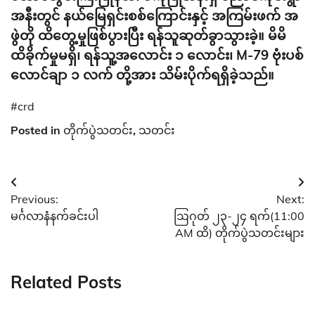
အနီးတွင် နယ်မြေရှင်းစစ်ကြောင်းနှင့် အကြမ်းဖက် အ
ဖွဲတို ထိတွေ့မှုဖြစ်ပွားပြီး ရန်သူဆုတ်ခွာသွားခဲ့။ မိမိ
ထိခိုက်မှုမရှိ၊ ရန်သူ့အလောင်း ၁ လောင်း၊ M-79 ဗုံးပစ်
လောင်ချာ ၁ လက် တို့အား သိမ်းပိုက်ရရှိခဲ့သည်။
#crd
Posted in
တိုက်ပွဲသတင်း
,
သတင်း
Post
Previous:
Next:
navigation
မင်္ဂလာနံနက်ခင်းပါ
ဩဂုတ် ၂၃-၂၄ ရက်(11:00
AM ထိ) တိုက်ပွဲသတင်းများ
Related Posts