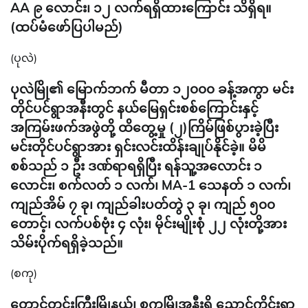
AA ၉ လောင်း၊ ၁၂ လက်ရရှိထားကြောင်း သိရှိရ။
(ထပ်မံဖော်ပြပါမည်)
(ပုလဲ)
ပုလဲမြို၏ မြောက်ဘက် မီတာ ၁၂၀၀၀ ခန့်အကွာ မင်း
တိုင်ပင်ရွာအနီးတွင် နယ်မြေရှင်းစစ်ကြောင်းနှင့်
အကြမ်းဖက်အဖွဲတို့ ထိတွေ့မှု (၂)ကြိမ်ဖြစ်ပွားခဲ့ပြီး
မင်းတိုင်ပင်ရွာအား ရှင်းလင်းထိန်းချုပ်နိုင်ခဲ့။ မိမိ
စစ်သည် ၁ ဦး ဒဏ်ရာရရှိပြီး ရန်သူ့အလောင်း ၁
လောင်း၊ စက်လတ် ၁ လက်၊ MA-1 သေနတ် ၁ လက်၊
ကျည်အိမ် ၇ ခု၊ ကျည်ခါးပတ်တွဲ ၃ ခု၊ ကျည် ၅၀၀
တောင့်၊ လက်ပစ်ဗုံး ၄ လုံး၊ မိုင်းမျိုးစုံ ၂၂ လုံးတို့အား
သိမ်းပိုက်ရရှိခဲ့သည်။
(စကု)
တောင်တွင်းကြီးမြိုနယ်၊ စကုမြိုအနီးရှိ ညောင်ကိုင်းရွာ