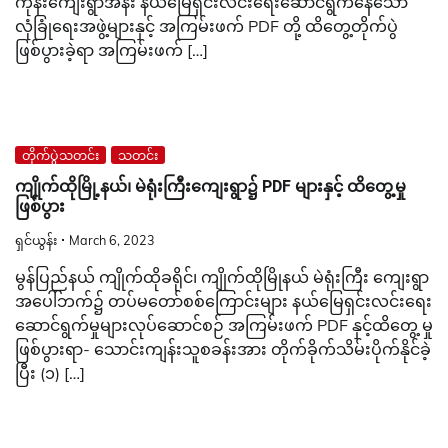
ကုန်းကျေးရွာအနီး နယ်မြေရှင်းလင်းရေးဆောင်ရွက်နေသော
လုံခြုံရေးအဖွဲ့များနှင့် အကြမ်းဖက် PDF တို့ ထိတွေ့တိုက်ပွဲ
ဖြစ်ပွားခဲ့ရာ အကြမ်းဖက် […]
တိုက်ပွဲသတင်း
သတင်း
ကျိုက်ထိုမြို့နယ်၊ မဲရုံးကြီးကျေးရွာ၌ PDF များနှင့် ထိတွေ့မှု
ဖြစ်ပွား
ရှင်ယွန်း
March 6, 2023
မွန်ပြည်နယ် ကျိုက်ထိုခရိုင်၊ ကျိုက်ထိုမြိုနယ် မဲရုံးကြီး ကျေးရွာ
အပေါ်ဘက်၌ တပ်မတော်စစ်ကြောင်းများ နယ်မြေရှင်းလင်းရေး
ဆောင်ရွက်မှုများလုပ်ဆောင်စဉ် အကြမ်းဖက် PDF နှင့်ထိတွေ့ မှု
ဖြစ်ပွားရာ- သောင်းကျန်းသူစခန်းအား တိုက်ခိုက်သိမ်းပိုက်နိုင်ခဲ့
ပြီး (၁) […]