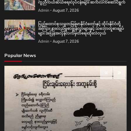
ကူညီကယ်ဆယ်ရေးလုပ်ငန်းများ ဆက်လက်ဆောင်ရွက်
Admin
August 7, 2026
ပြည်ထောင်စုသမ္မတမြန်မာနိုင်ငံတော်နှင့် ထိုင်းနိုင်ငံတို့
အကြား နားလည်မှုစာချွန်လွှာများနှင့် သဘောတူစာချုပ်
များ အပြန်အလှန်လက်မှတ်ရေးထိုးလဲလှယ်
Admin
August 7, 2026
Popular News