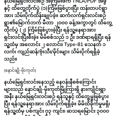
နယ်မြေရှင်းလင်းစဉ် အကြမ်းဖက် TNLA/PDF အဖွဲ
နှင့် ထိတွေ့တိုက်ပွဲ (၁)ကြိမ်ဖြစ်ပွားပြီး ထန်းတပင်ရွာ
အား သိမ်းပိုက်ထိန်းချုပ်ခဲ့။ ဆက်လက်ရှင်းလင်းစဉ်
ရွာ၏မြောက်ဘက် မီတာ ၂၀၀၀ ခန့်အကွာတွင် ထိတွေ့
တိုက်ပွဲ (၂) ကြိမ်ဖြစ်ပွားခဲ့ပြီး ရန်သူ့နေရာအား
ရှင်းလင်းပြီးစီးခဲ့။ မိမိစစ်သည် ၁ ဦး ဒဏ်ရာရရှိပြီး ရန်
သူ့ထံမှ အလောင်း ၂ လောင်း၊ Type-81 သေနတ် ၁
လက်၊ ကျည်ဆန်/ဗုံးသီး/မိုင်းများ သိမ်းပိုက်ရရှိခဲ့
သည်။
(နောင်ချို-မိုးကုတ်)
နယ်မြေရှင်းလင်းနေသည့် နေဝန်းနီစစ်ကြောင်း
များသည် နောင်ချို-မိုးကုတ်မြိုကြားရှိ နားကျိုင်းရွာ
အနီး နယ်မြေရှင်းလင်းစဉ် ရန်သူနှင့် ထိတွေ့မှုဖြစ်ပွား
ပြီး ရန်သူ့နေရာအား သိမ်းပိုက်ရရှိခဲ့။ မိမိထိခိုက်မှုမရှိ၊
ရန်သူ့ထံမှ ပစ်ကျင်း ၇၃ ကျင်း၊ ဆသရမြောင်း ၃၀၀၀