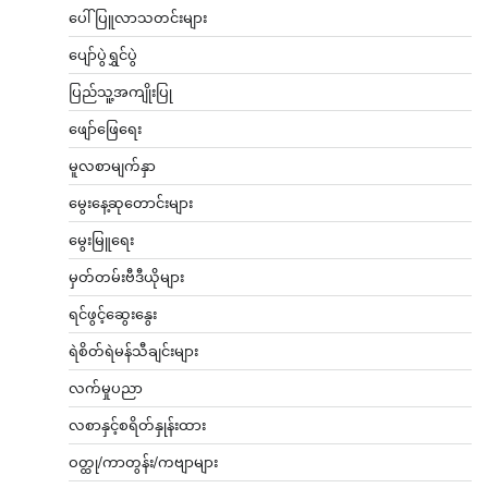
ပေါ်ပြူလာသတင်းများ
ပျော်ပွဲရွှင်ပွဲ
ပြည်သူ့အကျိုးပြု
ဖျော်ဖြေရေး
မူလစာမျက်နှာ
မွေးနေ့ဆုတောင်းများ
မွေးမြူရေး
မှတ်တမ်းဗီဒီယိုများ
ရင်ဖွင့်ဆွေးနွေး
ရဲစိတ်ရဲမန်သီချင်းများ
လက်မှုပညာ
လစာနှင့်စရိတ်နှုန်းထား
ဝတ္ထု/ကာတွန်း/ကဗျာများ