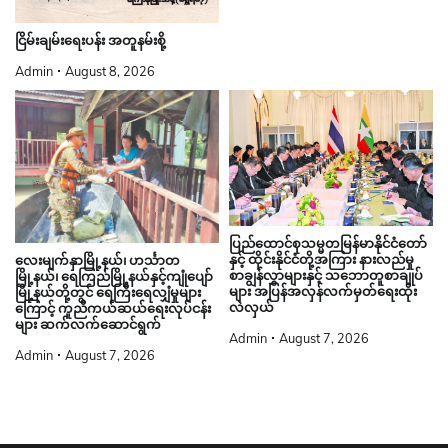
ငြိမ်းချမ်းရေးပန်း အတူနမ်းစို့
Admin
August 8, 2026
ပြည်ထောင်စုသမ္မတမြန်မာနိုင်ငံတော်
နှင့် ထိုင်းနိုင်ငံတို့အကြား နားလည်မှု
လေးမျက်နှာမြို့နယ်၊ ဟင်္သာတ
စာချွန်လွှာများနှင့် သဘောတူစာချုပ်
မြို့နယ်၊ ရေကြည်မြို့နယ်နှင့်ကျုံပျော်
များ အပြန်အလှန်လက်မှတ်ရေးထိုး
မြို့နယ်တို့တွင် ရေကြီးရေလျှံမှုများ
လဲလှယ်
ကြောင့် ကူညီကယ်ဆယ်ရေးလုပ်ငန်း
များ ဆက်လက်ဆောင်ရွက်
Admin
August 7, 2026
Admin
August 7, 2026