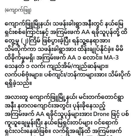
(ကျောက်ဖြူ)
ကျောက်ဖြူမြိုနယ်၊ သဖန်းခါးရွာအနီးတွင် နယ်မြေ
ရှင်းစစ်ကြောင်းနှင့် အကြမ်းဖက် AA ရခိုသူပုန်တို့ ထိ
တွေ့မှု (၂)ကြိမ် ဖြစ်ပွားခဲ့ပြီး ရန်သူ့နေရာအား
သိမ်းပိုက်ကာ သဖန်းခါရွာအား ထိန်းချုပ်နိုင်ခဲ့။ မိမိ
ထိခိုက်မှုမရှိ၊ အကြမ်းဖက် AA ၁ လောင်း၊ MA-3
သေနတ် ၁ လက်၊ ကျည်အိမ်/ကျည်ဆန်များ၊
လက်ပစ်ဗုံးများ၊ ပစ်ကျင်း/ဘန်ကာများအား သိမ်းပိုက်
ရရှိခဲ့သည်။
အလားတူ ကျောက်ဖြူမြို့နယ်၊ မင်းတက်တောင်ရွာ
အနီး နတလကျောင်းအတွင်း ပုန်းခိုနေသည့်
အကြမ်းဖက် AA ရခိုင်သူပုန်များအား Drone ဖြင့် ပစ်
ကူယူချေမှုန်းပြီး နယ်မြေရှင်းတပ်များ ဝင်ရောက်
ရှင်းလင်းနေဆဲဖြစ်။ လက်ရှိအချိန်ထိ အကြမ်းဖက်